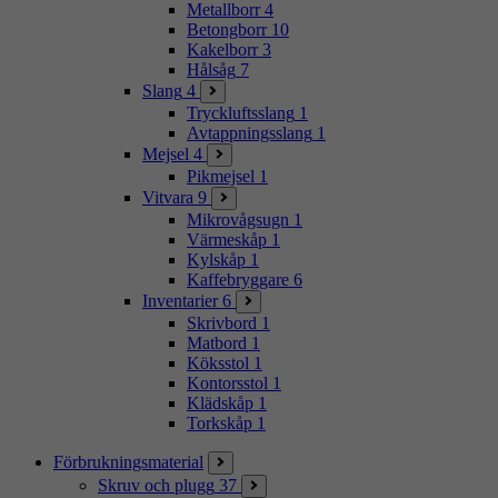
Metallborr
4
Betongborr
10
Kakelborr
3
Hålsåg
7
Slang
4
Tryckluftsslang
1
Avtappningsslang
1
Mejsel
4
Pikmejsel
1
Vitvara
9
Mikrovågsugn
1
Värmeskåp
1
Kylskåp
1
Kaffebryggare
6
Inventarier
6
Skrivbord
1
Matbord
1
Köksstol
1
Kontorsstol
1
Klädskåp
1
Torkskåp
1
Förbrukningsmaterial
Skruv och plugg
37