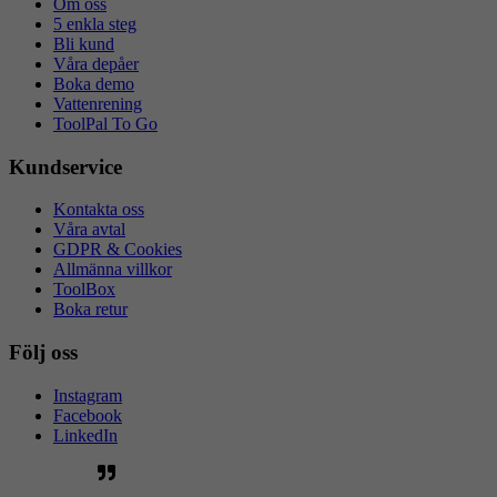
Om oss
5 enkla steg
Bli kund
Våra depåer
Boka demo
Vattenrening
ToolPal To Go
Kundservice
Kontakta oss
Våra avtal
GDPR & Cookies
Allmänna villkor
ToolBox
Boka retur
Följ oss
Instagram
Facebook
LinkedIn