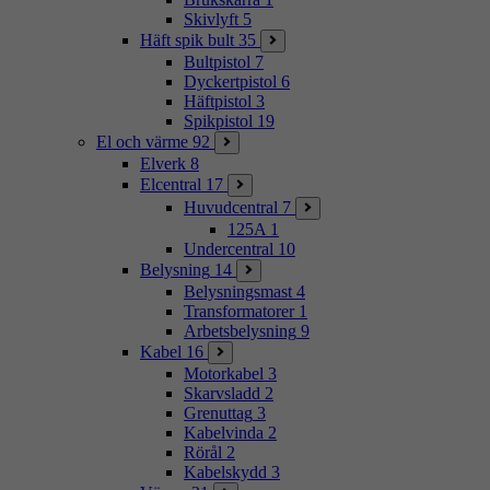
Skivlyft
5
Häft spik bult
35
Bultpistol
7
Dyckertpistol
6
Häftpistol
3
Spikpistol
19
El och värme
92
Elverk
8
Elcentral
17
Huvudcentral
7
125A
1
Undercentral
10
Belysning
14
Belysningsmast
4
Transformatorer
1
Arbetsbelysning
9
Kabel
16
Motorkabel
3
Skarvsladd
2
Grenuttag
3
Kabelvinda
2
Rörål
2
Kabelskydd
3