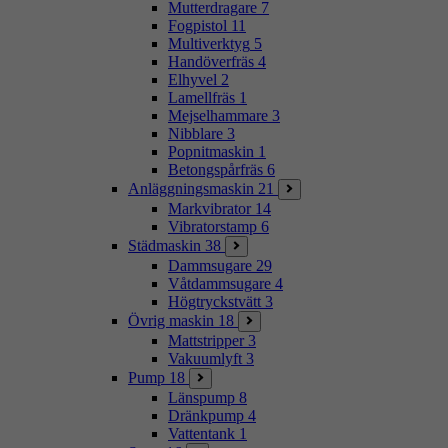
Mutterdragare
7
Fogpistol
11
Multiverktyg
5
Handöverfräs
4
Elhyvel
2
Lamellfräs
1
Mejselhammare
3
Nibblare
3
Popnitmaskin
1
Betongspårfräs
6
Anläggningsmaskin
21
Markvibrator
14
Vibratorstamp
6
Städmaskin
38
Dammsugare
29
Våtdammsugare
4
Högtryckstvätt
3
Övrig maskin
18
Mattstripper
3
Vakuumlyft
3
Pump
18
Länspump
8
Dränkpump
4
Vattentank
1