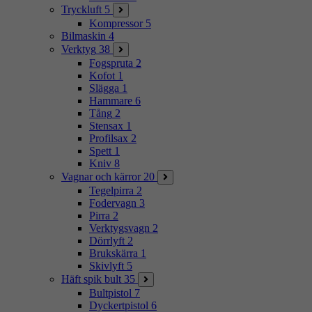
Tryckluft
5
Kompressor
5
Bilmaskin
4
Verktyg
38
Fogspruta
2
Kofot
1
Slägga
1
Hammare
6
Tång
2
Stensax
1
Profilsax
2
Spett
1
Kniv
8
Vagnar och kärror
20
Tegelpirra
2
Fodervagn
3
Pirra
2
Verktygsvagn
2
Dörrlyft
2
Brukskärra
1
Skivlyft
5
Häft spik bult
35
Bultpistol
7
Dyckertpistol
6