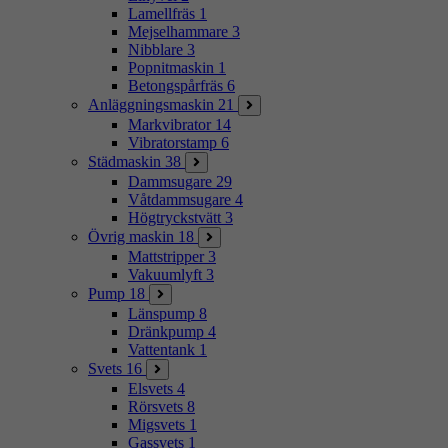
Lamellfräs
1
Mejselhammare
3
Nibblare
3
Popnitmaskin
1
Betongspårfräs
6
Anläggningsmaskin
21
Markvibrator
14
Vibratorstamp
6
Städmaskin
38
Dammsugare
29
Våtdammsugare
4
Högtryckstvätt
3
Övrig maskin
18
Mattstripper
3
Vakuumlyft
3
Pump
18
Länspump
8
Dränkpump
4
Vattentank
1
Svets
16
Elsvets
4
Rörsvets
8
Migsvets
1
Gassvets
1