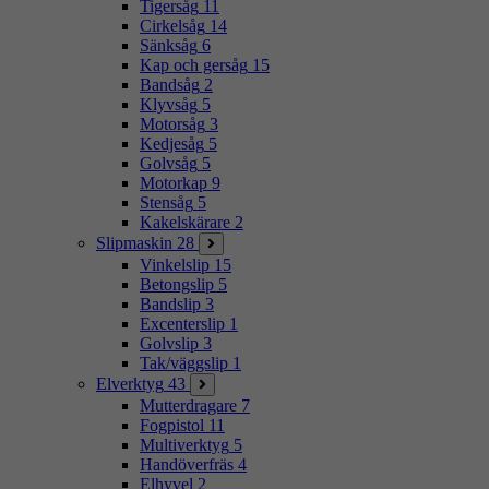
Tigersåg
11
Cirkelsåg
14
Sänksåg
6
Kap och gersåg
15
Bandsåg
2
Klyvsåg
5
Motorsåg
3
Kedjesåg
5
Golvsåg
5
Motorkap
9
Stensåg
5
Kakelskärare
2
Slipmaskin
28
Vinkelslip
15
Betongslip
5
Bandslip
3
Excenterslip
1
Golvslip
3
Tak/väggslip
1
Elverktyg
43
Mutterdragare
7
Fogpistol
11
Multiverktyg
5
Handöverfräs
4
Elhyvel
2