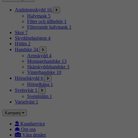
Andningsskydd
16
Halvmask
5
Filter och tillbehör
1
Filtrerande halvmask
1
Skor
7
Skyddsglasögon
4
Hjälm
2
Handske
34
Armskydd
4
Montagehandske
13
Skärskyddshandske
3
Vinterhandske
10
Hörselskydd
6
Hörselkåpa
1
Svetsvisir
1
Svetshjälm
1
Varselväst
1
Kampanj
Kundservice
Om oss
Våra depåer