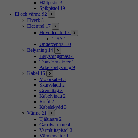
Häftpistol
3
Spikpistol
19
El och värme
92
Elverk
8
Elcentral
17
Huvudcentral
7
125A
1
Undercentral
10
Belysning
14
Belysningsmast
4
Transformatorer
1
Arbetsbelysning
9
Kabel
16
Motorkabel
3
Skarvsladd
2
Grenuttag
3
Kabelvinda
2
Rörål
2
Kabelskydd
3
Värme
21
Tjältinare
2
Gasolvärmare
4
Varmluftspistol
3
Värmemattor
1