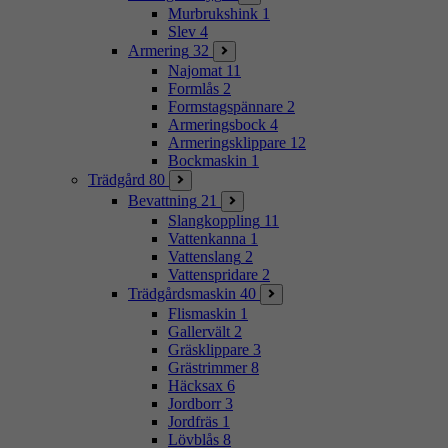
Murbrukshink
1
Slev
4
Armering
32
Najomat
11
Formlås
2
Formstagspännare
2
Armeringsbock
4
Armeringsklippare
12
Bockmaskin
1
Trädgård
80
Bevattning
21
Slangkoppling
11
Vattenkanna
1
Vattenslang
2
Vattenspridare
2
Trädgårdsmaskin
40
Flismaskin
1
Gallervält
2
Gräsklippare
3
Grästrimmer
8
Häcksax
6
Jordborr
3
Jordfräs
1
Lövblås
8