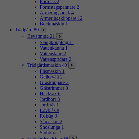
Formlås
2
Formstagspännare
2
Armeringsbock
4
Armeringsklippare
12
Bockmaskin
1
Trädgård
80
Bevattning
21
Slangkoppling
11
Vattenkanna
1
Vattenslang
2
Vattenspridare
2
Trädgårdsmaskin
40
Flismaskin
1
Gallervält
2
Gräsklippare
3
Grästrimmer
8
Häcksax
6
Jordborr
3
Jordfräs
1
Lövblås
8
Röjsåg
3
Såmaskin
2
Snöslunga
1
Stubbfräs
1
Trädgårdsredskap
18