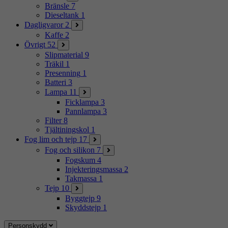
Bränsle
7
Dieseltank
1
Dagligvaror
2
Kaffe
2
Övrigt
52
Slipmaterial
9
Träkil
1
Presenning
1
Batteri
3
Lampa
11
Ficklampa
3
Pannlampa
3
Filter
8
Tjältiningskol
1
Fog lim och tejp
17
Fog och silikon
7
Fogskum
4
Injekteringsmassa
2
Takmassa
1
Tejp
10
Byggtejp
9
Skyddstejp
1
Personskydd