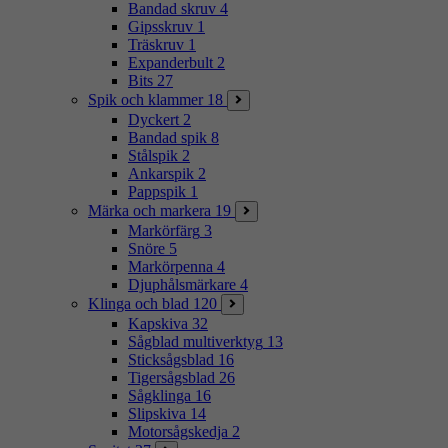
Bandad skruv
4
Gipsskruv
1
Träskruv
1
Expanderbult
2
Bits
27
Spik och klammer
18
Dyckert
2
Bandad spik
8
Stålspik
2
Ankarspik
2
Pappspik
1
Märka och markera
19
Markörfärg
3
Snöre
5
Markörpenna
4
Djuphålsmärkare
4
Klinga och blad
120
Kapskiva
32
Sågblad multiverktyg
13
Sticksågsblad
16
Tigersågsblad
26
Sågklinga
16
Slipskiva
14
Motorsågskedja
2