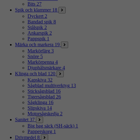
Bits
27
Spik och klammer
18
Dyckert
2
Bandad spik
8
Stålspik
2
Ankarspik
2
Pappspik
1
Märka och markera
19
Markörfärg
3
Snöre
5
Markörpenna
4
Djuphålsmärkare
4
Klinga och blad
120
Kapskiva
32
Sågblad multiverktyg
13
Sticksågsblad
16
Tigersågsblad
26
Sågklinga
16
Slipskiva
14
Motorsågskedja
2
Sanitet
37
Big bag säck (SH-säck)
1
Papperskorg
1
Drivmedel
8