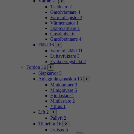
Värme
21
Tjältinare
2
Gasolvärmare
4
Varmluftspistol
3
Värmemattor
1
Doppvärmare
1
Gasoltuber
6
Gasolbrännare
4
Fläkt
16
Varmluftsfläkt
11
Luftavfuktare
3
Evakueringsfläkt
2
Fordon
36
Släpkärror
5
Anläggningsmaskin
13
Minidumper
3
Minigrävare
6
Hjullastare
1
Minilastare
2
Ytfräs
1
Lift
2
Pallyft
2
Tillbehör
16
Lyftsax
5