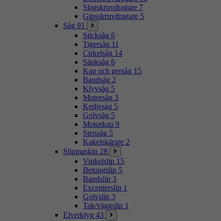
Slagskruvdragare
7
Gipsskruvdragare
5
Såg
91
Sticksåg
6
Tigersåg
11
Cirkelsåg
14
Sänksåg
6
Kap och gersåg
15
Bandsåg
2
Klyvsåg
5
Motorsåg
3
Kedjesåg
5
Golvsåg
5
Motorkap
9
Stensåg
5
Kakelskärare
2
Slipmaskin
28
Vinkelslip
15
Betongslip
5
Bandslip
3
Excenterslip
1
Golvslip
3
Tak/väggslip
1
Elverktyg
43