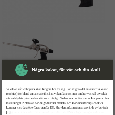
Några kakor, för vår och din skull
Skyddsutrustning
Vi vill att vår webbplats skall fungera bra för dig. För att göra det använder vi kakor
Fogpistol
Mer information
(cookies) för bland annat statistik så att vi kan lära oss mer om hur vi skall utveckla
vår webbplats på ett så bra sätt som möjligt. Nedan kan du läsa mer och anpassa dina
inställningar. Notera att när du godkänner statistik och marknadsförings-cookies
Veidec Foam Gun
kommer viss data överföras utanför EU. Hur den informationen används av berörda
[...]
bolag vet vi inte exakt. Till exempel uppfyller inte USA:s lagstiftning alla de krav