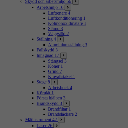
Skydd och arbetsmiljö
56
Arbetsmiljö
16
Luftrenare
4
Luftkonditionering
1
Kolmonoxidmätare
1
Stämp
3
Väggstöd
2
Ställning
4
Aluminiumställning
3
Fallskydd
3
Inhägnad
17
Stängsel
3
Koner
1
Grind
7
Kravallstaket
1
Stege
8
Arbetsbock
4
Körplåt
1
Första hjälpen
3
Brandskydd
3
Brandfiltar
1
Brandsläckare
2
Mätinstrument
42
Laser
26