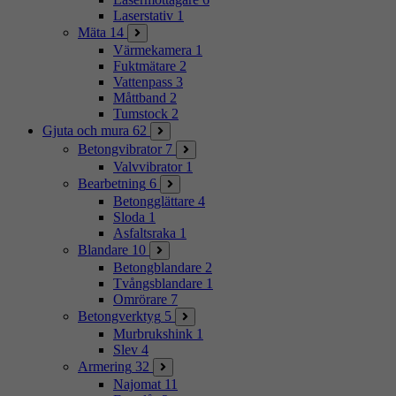
Laserstativ
1
Mäta
14
Värmekamera
1
Fuktmätare
2
Vattenpass
3
Måttband
2
Tumstock
2
Gjuta och mura
62
Betongvibrator
7
Valvvibrator
1
Bearbetning
6
Betongglättare
4
Sloda
1
Asfaltsraka
1
Blandare
10
Betongblandare
2
Tvångsblandare
1
Omrörare
7
Betongverktyg
5
Murbrukshink
1
Slev
4
Armering
32
Najomat
11