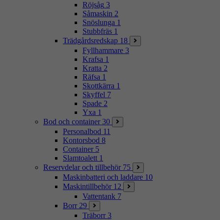
Röjsåg
3
Såmaskin
2
Snöslunga
1
Stubbfräs
1
Trädgårdsredskap
18
Fyllhammare
3
Krafsa
1
Kratta
2
Räfsa
1
Skottkärra
1
Skyffel
7
Spade
2
Yxa
1
Bod och container
30
Personalbod
11
Kontorsbod
8
Container
5
Slamtoalett
1
Reservdelar och tillbehör
75
Maskinbatteri och laddare
10
Maskintillbehör
12
Vattentank
7
Borr
29
Träborr
3