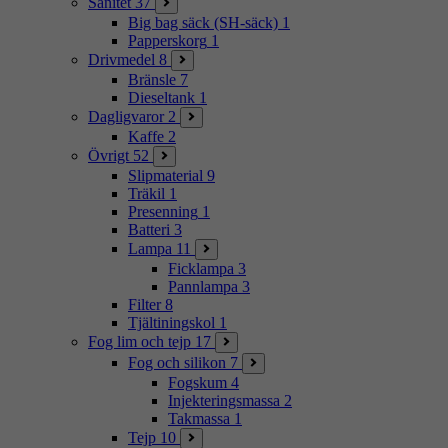
Sanitet
37
Big bag säck (SH-säck)
1
Papperskorg
1
Drivmedel
8
Bränsle
7
Dieseltank
1
Dagligvaror
2
Kaffe
2
Övrigt
52
Slipmaterial
9
Träkil
1
Presenning
1
Batteri
3
Lampa
11
Ficklampa
3
Pannlampa
3
Filter
8
Tjältiningskol
1
Fog lim och tejp
17
Fog och silikon
7
Fogskum
4
Injekteringsmassa
2
Takmassa
1
Tejp
10