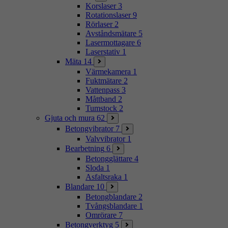
Korslaser
3
Rotationslaser
9
Rörlaser
2
Avståndsmätare
5
Lasermottagare
6
Laserstativ
1
Mäta
14
Värmekamera
1
Fuktmätare
2
Vattenpass
3
Måttband
2
Tumstock
2
Gjuta och mura
62
Betongvibrator
7
Valvvibrator
1
Bearbetning
6
Betongglättare
4
Sloda
1
Asfaltsraka
1
Blandare
10
Betongblandare
2
Tvångsblandare
1
Omrörare
7
Betongverktyg
5