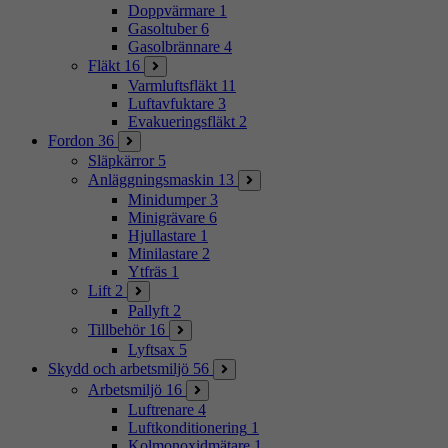
Doppvärmare
1
Gasoltuber
6
Gasolbrännare
4
Fläkt
16
Varmluftsfläkt
11
Luftavfuktare
3
Evakueringsfläkt
2
Fordon
36
Släpkärror
5
Anläggningsmaskin
13
Minidumper
3
Minigrävare
6
Hjullastare
1
Minilastare
2
Ytfräs
1
Lift
2
Pallyft
2
Tillbehör
16
Lyftsax
5
Skydd och arbetsmiljö
56
Arbetsmiljö
16
Luftrenare
4
Luftkonditionering
1
Kolmonoxidmätare
1