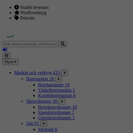
Snabb leverans
Proffsverktyg
Prisvärt
Sök
bland
Logga
tusentals
in
proffsmaskiner
Mina
Meny
Hyra
sidor
Maskin och verktyg
433
Borrmaskin
28
Borrhammare
19
Vinkelborrmaskin
1
Kombiborrmaskin
6
Skruvdragare
30
Borrskruvdragare
18
Slagskruvdragare
7
Gipsskruvdragare
5
Såg
91
Sticksåg
6