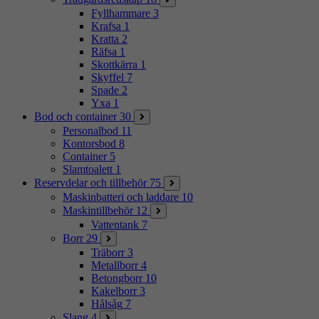
Fyllhammare
3
Krafsa
1
Kratta
2
Räfsa
1
Skottkärra
1
Skyffel
7
Spade
2
Yxa
1
Bod och container
30
Personalbod
11
Kontorsbod
8
Container
5
Slamtoalett
1
Reservdelar och tillbehör
75
Maskinbatteri och laddare
10
Maskintillbehör
12
Vattentank
7
Borr
29
Träborr
3
Metallborr
4
Betongborr
10
Kakelborr
3
Hålsåg
7
Slang
4