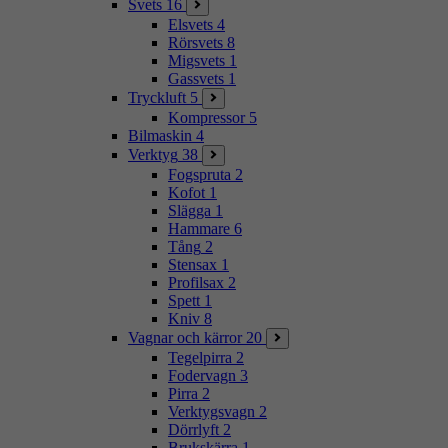
Svets
16
Elsvets
4
Rörsvets
8
Migsvets
1
Gassvets
1
Tryckluft
5
Kompressor
5
Bilmaskin
4
Verktyg
38
Fogspruta
2
Kofot
1
Slägga
1
Hammare
6
Tång
2
Stensax
1
Profilsax
2
Spett
1
Kniv
8
Vagnar och kärror
20
Tegelpirra
2
Fodervagn
3
Pirra
2
Verktygsvagn
2
Dörrlyft
2
Brukskärra
1