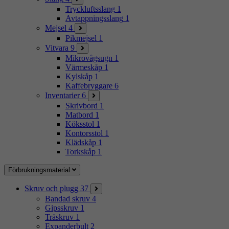
Tryckluftsslang
1
Avtappningsslang
1
Mejsel
4
Pikmejsel
1
Vitvara
9
Mikrovågsugn
1
Värmeskåp
1
Kylskåp
1
Kaffebryggare
6
Inventarier
6
Skrivbord
1
Matbord
1
Köksstol
1
Kontorsstol
1
Klädskåp
1
Torkskåp
1
Förbrukningsmaterial
Skruv och plugg
37
Bandad skruv
4
Gipsskruv
1
Träskruv
1
Expanderbult
2