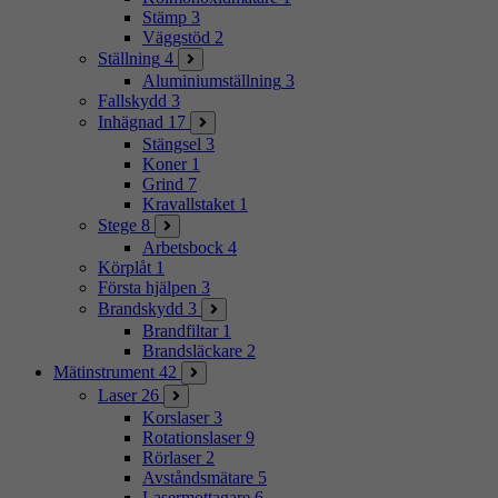
Stämp
3
Väggstöd
2
Ställning
4
Aluminiumställning
3
Fallskydd
3
Inhägnad
17
Stängsel
3
Koner
1
Grind
7
Kravallstaket
1
Stege
8
Arbetsbock
4
Körplåt
1
Första hjälpen
3
Brandskydd
3
Brandfiltar
1
Brandsläckare
2
Mätinstrument
42
Laser
26
Korslaser
3
Rotationslaser
9
Rörlaser
2
Avståndsmätare
5
Lasermottagare
6