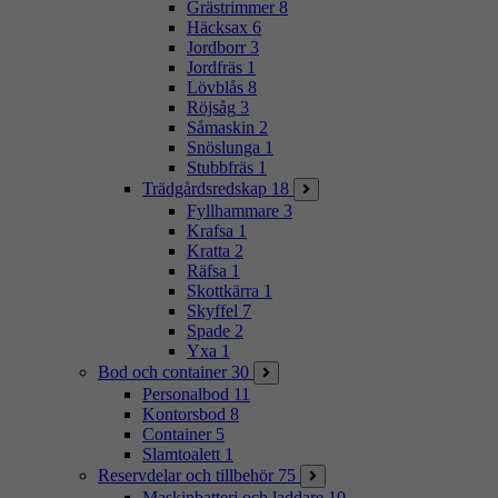
Grästrimmer
8
Häcksax
6
Jordborr
3
Jordfräs
1
Lövblås
8
Röjsåg
3
Såmaskin
2
Snöslunga
1
Stubbfräs
1
Trädgårdsredskap
18
Fyllhammare
3
Krafsa
1
Kratta
2
Räfsa
1
Skottkärra
1
Skyffel
7
Spade
2
Yxa
1
Bod och container
30
Personalbod
11
Kontorsbod
8
Container
5
Slamtoalett
1
Reservdelar och tillbehör
75
Maskinbatteri och laddare
10