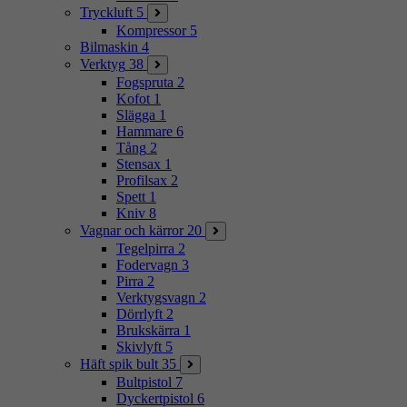
Tryckluft
5
Kompressor
5
Bilmaskin
4
Verktyg
38
Fogspruta
2
Kofot
1
Slägga
1
Hammare
6
Tång
2
Stensax
1
Profilsax
2
Spett
1
Kniv
8
Vagnar och kärror
20
Tegelpirra
2
Fodervagn
3
Pirra
2
Verktygsvagn
2
Dörrlyft
2
Brukskärra
1
Skivlyft
5
Häft spik bult
35
Bultpistol
7
Dyckertpistol
6