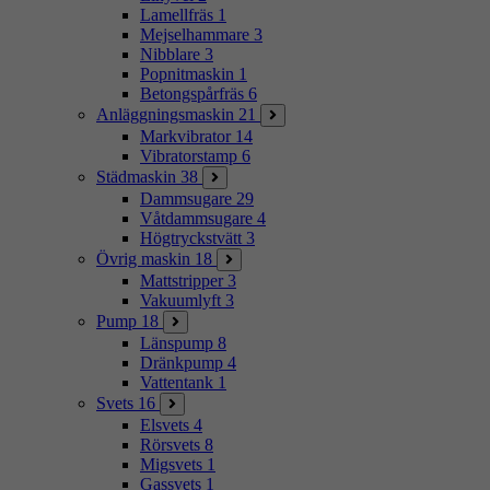
Lamellfräs
1
Mejselhammare
3
Nibblare
3
Popnitmaskin
1
Betongspårfräs
6
Anläggningsmaskin
21
Markvibrator
14
Vibratorstamp
6
Städmaskin
38
Dammsugare
29
Våtdammsugare
4
Högtryckstvätt
3
Övrig maskin
18
Mattstripper
3
Vakuumlyft
3
Pump
18
Länspump
8
Dränkpump
4
Vattentank
1
Svets
16
Elsvets
4
Rörsvets
8
Migsvets
1
Gassvets
1