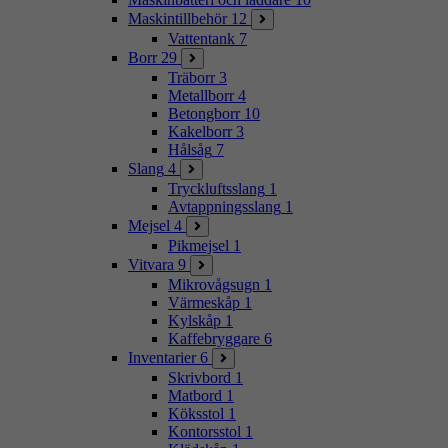
Maskintillbehör
12
Vattentank
7
Borr
29
Träborr
3
Metallborr
4
Betongborr
10
Kakelborr
3
Hålsåg
7
Slang
4
Tryckluftsslang
1
Avtappningsslang
1
Mejsel
4
Pikmejsel
1
Vitvara
9
Mikrovågsugn
1
Värmeskåp
1
Kylskåp
1
Kaffebryggare
6
Inventarier
6
Skrivbord
1
Matbord
1
Köksstol
1
Kontorsstol
1