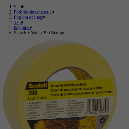
Start
Förbrukningsmaterial
Fog lim och tejp
Tejp
Byggtejp
Scotch Vävtejp 399 Betong