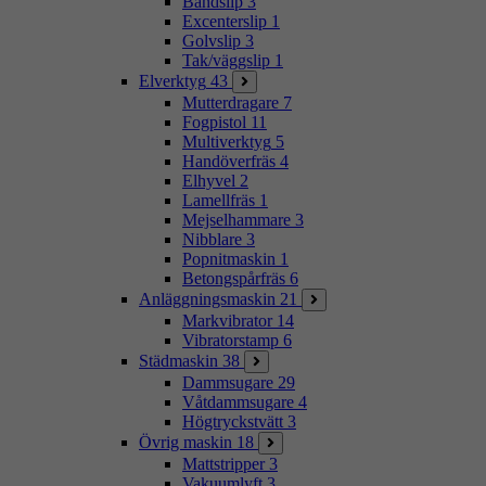
Bandslip
3
Excenterslip
1
Golvslip
3
Tak/väggslip
1
Elverktyg
43
Mutterdragare
7
Fogpistol
11
Multiverktyg
5
Handöverfräs
4
Elhyvel
2
Lamellfräs
1
Mejselhammare
3
Nibblare
3
Popnitmaskin
1
Betongspårfräs
6
Anläggningsmaskin
21
Markvibrator
14
Vibratorstamp
6
Städmaskin
38
Dammsugare
29
Våtdammsugare
4
Högtryckstvätt
3
Övrig maskin
18
Mattstripper
3
Vakuumlyft
3