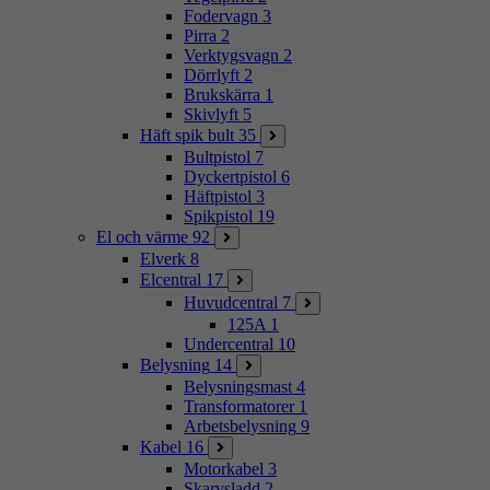
Fodervagn
3
Pirra
2
Verktygsvagn
2
Dörrlyft
2
Brukskärra
1
Skivlyft
5
Häft spik bult
35
Bultpistol
7
Dyckertpistol
6
Häftpistol
3
Spikpistol
19
El och värme
92
Elverk
8
Elcentral
17
Huvudcentral
7
125A
1
Undercentral
10
Belysning
14
Belysningsmast
4
Transformatorer
1
Arbetsbelysning
9
Kabel
16
Motorkabel
3
Skarvsladd
2