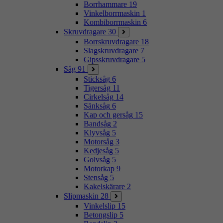
Borrhammare
19
Vinkelborrmaskin
1
Kombiborrmaskin
6
Skruvdragare
30
Borrskruvdragare
18
Slagskruvdragare
7
Gipsskruvdragare
5
Såg
91
Sticksåg
6
Tigersåg
11
Cirkelsåg
14
Sänksåg
6
Kap och gersåg
15
Bandsåg
2
Klyvsåg
5
Motorsåg
3
Kedjesåg
5
Golvsåg
5
Motorkap
9
Stensåg
5
Kakelskärare
2
Slipmaskin
28
Vinkelslip
15
Betongslip
5