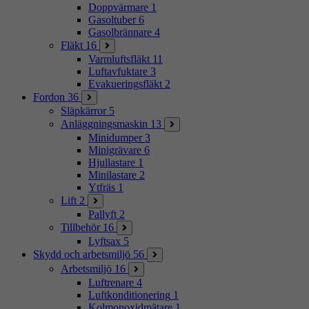
Doppvärmare
1
Gasoltuber
6
Gasolbrännare
4
Fläkt
16
Varmluftsfläkt
11
Luftavfuktare
3
Evakueringsfläkt
2
Fordon
36
Släpkärror
5
Anläggningsmaskin
13
Minidumper
3
Minigrävare
6
Hjullastare
1
Minilastare
2
Ytfräs
1
Lift
2
Pallyft
2
Tillbehör
16
Lyftsax
5
Skydd och arbetsmiljö
56
Arbetsmiljö
16
Luftrenare
4
Luftkonditionering
1
Kolmonoxidmätare
1