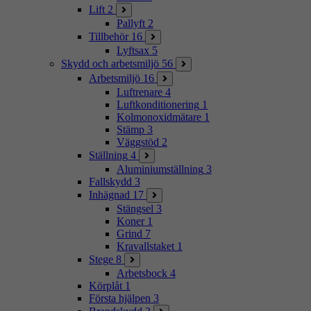
Lift
2
Pallyft
2
Tillbehör
16
Lyftsax
5
Skydd och arbetsmiljö
56
Arbetsmiljö
16
Luftrenare
4
Luftkonditionering
1
Kolmonoxidmätare
1
Stämp
3
Väggstöd
2
Ställning
4
Aluminiumställning
3
Fallskydd
3
Inhägnad
17
Stängsel
3
Koner
1
Grind
7
Kravallstaket
1
Stege
8
Arbetsbock
4
Körplåt
1
Första hjälpen
3