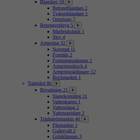
Blandare
10
Betongblandare
2
Tvångsblandare
1
Omrörare
7
Betongverktyg
5
Murbrukshink
1
Slev
4
Armering
32
Najomat
11
Formlås
2
Formstagspännare
2
Armeringsbock
4
Armeringsklippare
12
Bockmaskin
1
Trädgård
80
Bevattning
21
Slangkoppling
11
Vattenkanna
1
Vattenslang
2
Vattenspridare
2
Trädgårdsmaskin
40
Flismaskin
1
Gallervält
2
Gräsklippare
3