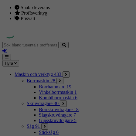
Snabb leverans
Proffsverktyg
Prisvärt
Sök
bland
Logga
tusentals
in
proffsmaskiner
Mina
Meny
Hyra
sidor
Maskin och verktyg
433
Borrmaskin
28
Borrhammare
19
Vinkelborrmaskin
1
Kombiborrmaskin
6
Skruvdragare
30
Borrskruvdragare
18
Slagskruvdragare
7
Gipsskruvdragare
5
Såg
91
Sticksåg
6