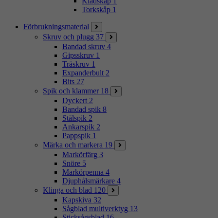
Klädskåp
1
Torkskåp
1
Förbrukningsmaterial
Skruv och plugg
37
Bandad skruv
4
Gipsskruv
1
Träskruv
1
Expanderbult
2
Bits
27
Spik och klammer
18
Dyckert
2
Bandad spik
8
Stålspik
2
Ankarspik
2
Pappspik
1
Märka och markera
19
Markörfärg
3
Snöre
5
Markörpenna
4
Djuphålsmärkare
4
Klinga och blad
120
Kapskiva
32
Sågblad multiverktyg
13
Sticksågsblad
16