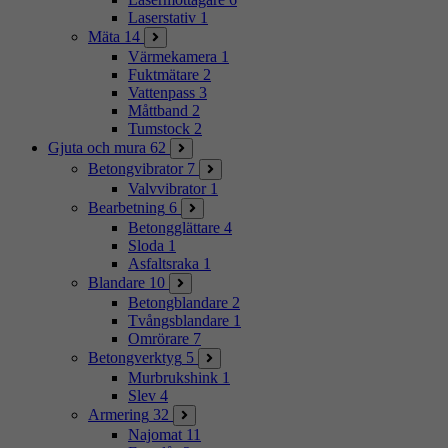
Laserstativ
1
Mäta
14
Värmekamera
1
Fuktmätare
2
Vattenpass
3
Måttband
2
Tumstock
2
Gjuta och mura
62
Betongvibrator
7
Valvvibrator
1
Bearbetning
6
Betongglättare
4
Sloda
1
Asfaltsraka
1
Blandare
10
Betongblandare
2
Tvångsblandare
1
Omrörare
7
Betongverktyg
5
Murbrukshink
1
Slev
4
Armering
32
Najomat
11