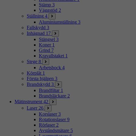
Stämp
3
Väggstöd
2
Ställning
4
Aluminiumställning
3
Fallskydd
3
Inhägnad
17
Stängsel
3
Koner
1
Grind
7
Kravallstaket
1
Stege
8
Arbetsbock
4
Körplåt
1
Första hjälpen
3
Brandskydd
3
Brandfiltar
1
Brandsläckare
2
Mätinstrument
42
Laser
26
Korslaser
3
Rotationslaser
9
Rörlaser
2
Avståndsmätare
5
Lasermottagare
6