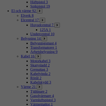
Häftpistol
3
Spikpistol
19
El och värme
92
Elverk
8
Elcentral
17
Huvudcentral
7
125A
1
Undercentral
10
Belysning
14
Belysningsmast
4
Transformatorer
1
Arbetsbelysning
9
Kabel
16
Motorkabel
3
Skarvsladd
2
Grenuttag
3
Kabelvinda
2
Rörål
2
Kabelskydd
3
Värme
21
Tjältinare
2
Gasolvärmare
4
Varmluftspistol
3
Värmemattor
1