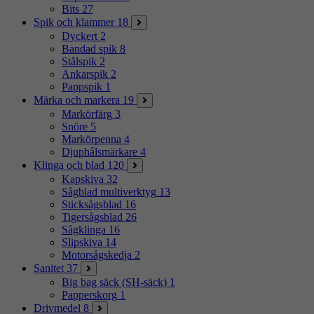
Bits
27
Spik och klammer
18
Dyckert
2
Bandad spik
8
Stålspik
2
Ankarspik
2
Pappspik
1
Märka och markera
19
Markörfärg
3
Snöre
5
Markörpenna
4
Djuphålsmärkare
4
Klinga och blad
120
Kapskiva
32
Sågblad multiverktyg
13
Sticksågsblad
16
Tigersågsblad
26
Sågklinga
16
Slipskiva
14
Motorsågskedja
2
Sanitet
37
Big bag säck (SH-säck)
1
Papperskorg
1
Drivmedel
8