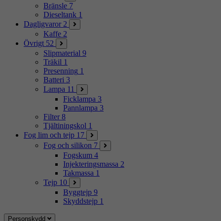
Bränsle
7
Dieseltank
1
Dagligvaror
2
Kaffe
2
Övrigt
52
Slipmaterial
9
Träkil
1
Presenning
1
Batteri
3
Lampa
11
Ficklampa
3
Pannlampa
3
Filter
8
Tjältiningskol
1
Fog lim och tejp
17
Fog och silikon
7
Fogskum
4
Injekteringsmassa
2
Takmassa
1
Tejp
10
Byggtejp
9
Skyddstejp
1
Personskydd