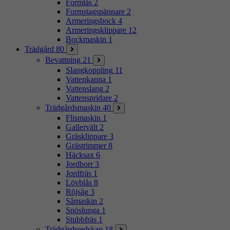
Formlås
2
Formstagspännare
2
Armeringsbock
4
Armeringsklippare
12
Bockmaskin
1
Trädgård
80
Bevattning
21
Slangkoppling
11
Vattenkanna
1
Vattenslang
2
Vattenspridare
2
Trädgårdsmaskin
40
Flismaskin
1
Gallervält
2
Gräsklippare
3
Grästrimmer
8
Häcksax
6
Jordborr
3
Jordfräs
1
Lövblås
8
Röjsåg
3
Såmaskin
2
Snöslunga
1
Stubbfräs
1
Trädgårdsredskap
18