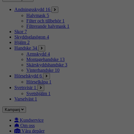
Andningsskydd
16
Halvmask
5
Filter och tillbehör
1
Filtrerande halvmask
1
Skor
7
Skyddsglasögon
4
Hjälm
2
Handske
34
Armskydd
4
Montagehandske
13
Skärskyddshandske
3
Vinterhandske
10
Hörselskydd
6
Hörselkåpa
1
Svetsvisir
1
Svetshjälm
1
Varselväst
1
Kampanj
Kundservice
Om oss
Våra depåer