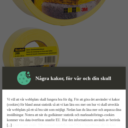
Några kakor, för vår och din skull
Vävtejp
Mer information
Vi vill att vår webbplats skall fungera bra för dig. För att göra det använder vi kakor
Scotch 399 Betong
(cookies) för bland annat statistik så att vi kan lära oss mer om hur vi skall utveckla
vår webbplats på ett så bra sätt som möjligt. Nedan kan du läsa mer och anpassa dina
inställningar. Notera att när du godkänner statistik och marknadsförings-cookies
Fäster på porösa material
kommer viss data överföras utanför EU. Hur den informationen används av berörda
Väderbeständig
[...]
bolag vet vi inte exakt. Till exempel uppfyller inte USA:s lagstiftning alla de krav
Klarar högtryckstvätt