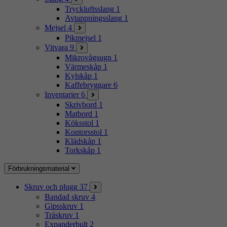
Tryckluftsslang
1
Avtappningsslang
1
Mejsel
4
Pikmejsel
1
Vitvara
9
Mikrovågsugn
1
Värmeskåp
1
Kylskåp
1
Kaffebryggare
6
Inventarier
6
Skrivbord
1
Matbord
1
Köksstol
1
Kontorsstol
1
Klädskåp
1
Torkskåp
1
Förbrukningsmaterial
Skruv och plugg
37
Bandad skruv
4
Gipsskruv
1
Träskruv
1
Expanderbult
2