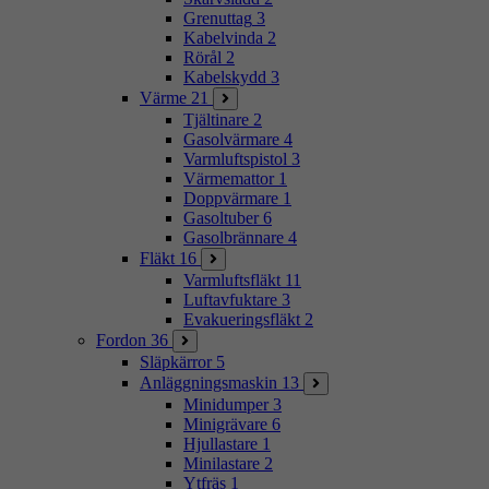
Grenuttag
3
Kabelvinda
2
Rörål
2
Kabelskydd
3
Värme
21
Tjältinare
2
Gasolvärmare
4
Varmluftspistol
3
Värmemattor
1
Doppvärmare
1
Gasoltuber
6
Gasolbrännare
4
Fläkt
16
Varmluftsfläkt
11
Luftavfuktare
3
Evakueringsfläkt
2
Fordon
36
Släpkärror
5
Anläggningsmaskin
13
Minidumper
3
Minigrävare
6
Hjullastare
1
Minilastare
2
Ytfräs
1