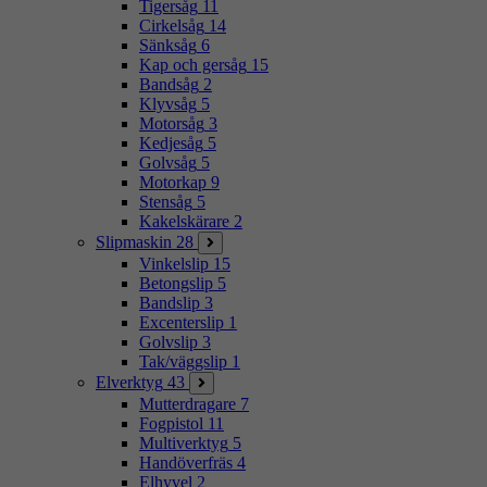
Tigersåg
11
Cirkelsåg
14
Sänksåg
6
Kap och gersåg
15
Bandsåg
2
Klyvsåg
5
Motorsåg
3
Kedjesåg
5
Golvsåg
5
Motorkap
9
Stensåg
5
Kakelskärare
2
Slipmaskin
28
Vinkelslip
15
Betongslip
5
Bandslip
3
Excenterslip
1
Golvslip
3
Tak/väggslip
1
Elverktyg
43
Mutterdragare
7
Fogpistol
11
Multiverktyg
5
Handöverfräs
4
Elhyvel
2