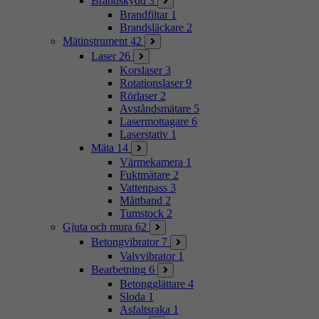
Brandskydd
3
Brandfiltar
1
Brandsläckare
2
Mätinstrument
42
Laser
26
Korslaser
3
Rotationslaser
9
Rörlaser
2
Avståndsmätare
5
Lasermottagare
6
Laserstativ
1
Mäta
14
Värmekamera
1
Fuktmätare
2
Vattenpass
3
Måttband
2
Tumstock
2
Gjuta och mura
62
Betongvibrator
7
Valvvibrator
1
Bearbetning
6
Betongglättare
4
Sloda
1
Asfaltsraka
1