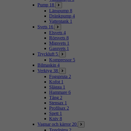
Pump
18
Länspump
8
Dränkpump
4
Vattentank
1
Svets
16
Elsvets
4
Rörsvets
8
Migsvets
1
Gassvets
1
Tryckluft
5
Kompressor
5
Bilmaskin
4
Verktyg
38
Fogspruta
2
Kofot
1
Slägga
1
Hammare
6
Tång
2
Stensax
1
Profilsax
2
Spett
1
Kniv
8
Vagnar och kärror
20
Tegelpirra
2