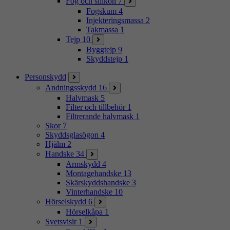
Fog och silikon
7
Fogskum
4
Injekteringsmassa
2
Takmassa
1
Tejp
10
Byggtejp
9
Skyddstejp
1
Personskydd
Andningsskydd
16
Halvmask
5
Filter och tillbehör
1
Filtrerande halvmask
1
Skor
7
Skyddsglasögon
4
Hjälm
2
Handske
34
Armskydd
4
Montagehandske
13
Skärskyddshandske
3
Vinterhandske
10
Hörselskydd
6
Hörselkåpa
1
Svetsvisir
1