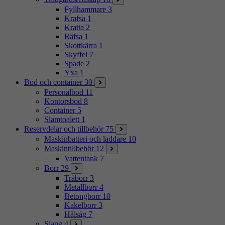
Fyllhammare
3
Krafsa
1
Kratta
2
Räfsa
1
Skottkärra
1
Skyffel
7
Spade
2
Yxa
1
Bod och container
30
Personalbod
11
Kontorsbod
8
Container
5
Slamtoalett
1
Reservdelar och tillbehör
75
Maskinbatteri och laddare
10
Maskintillbehör
12
Vattentank
7
Borr
29
Träborr
3
Metallborr
4
Betongborr
10
Kakelborr
3
Hålsåg
7
Slang
4