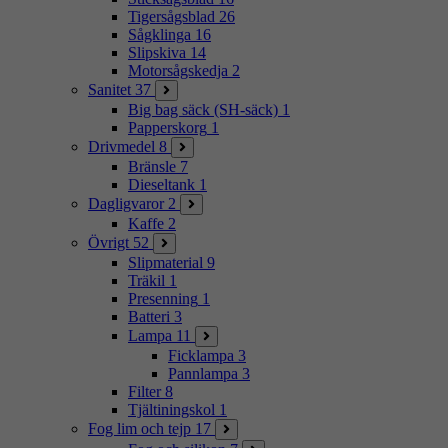
Tigersågsblad
26
Sågklinga
16
Slipskiva
14
Motorsågskedja
2
Sanitet
37
Big bag säck (SH-säck)
1
Papperskorg
1
Drivmedel
8
Bränsle
7
Dieseltank
1
Dagligvaror
2
Kaffe
2
Övrigt
52
Slipmaterial
9
Träkil
1
Presenning
1
Batteri
3
Lampa
11
Ficklampa
3
Pannlampa
3
Filter
8
Tjältiningskol
1
Fog lim och tejp
17