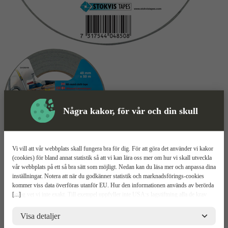
Några kakor, för vår och din skull
Vi vill att vår webbplats skall fungera bra för dig. För att göra det använder vi kakor
Vävtejp
Mer information
(cookies) för bland annat statistik så att vi kan lära oss mer om hur vi skall utveckla
vår webbplats på ett så bra sätt som möjligt. Nedan kan du läsa mer och anpassa dina
inställningar. Notera att när du godkänner statistik och marknadsförings-cookies
Stokvis Allround
kommer viss data överföras utanför EU. Hur den informationen används av berörda
[...]
bolag vet vi inte exakt. Till exempel uppfyller inte USA:s lagstiftning alla de krav
gällande hantering av personuppgifter som ställs inom EU, vilket kan innebära vissa
God vidhäftning
risker för dina personuppgifter. De berörda bolagen måste lämna över uppgifter till
Visa detaljer
Extra stark
brottsbekämpande myndigheter i USA om de får en sådan begäran. Det kan dock
Vattentät yta