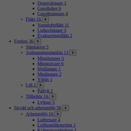
Doppvärmare
1
Gasoltuber
6
Gasolbrännare
4
Fläkt
16
Varmluftsfläkt
11
Luftavfuktare
3
Evakueringsfläkt
2
Fordon
36
Släpkärror
5
Anläggningsmaskin
13
Minidumper
3
Minigrävare
6
Hjullastare
1
Minilastare
2
Ytfräs
1
Lift
2
Pallyft
2
Tillbehör
16
Lyftsax
5
Skydd och arbetsmiljö
56
Arbetsmiljö
16
Luftrenare
4
Luftkonditionering
1
Kolmonoxidmätare
1