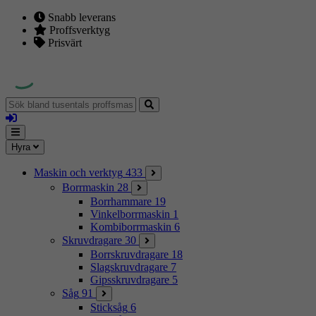
Snabb leverans
Proffsverktyg
Prisvärt
Sök
bland
Logga
tusentals
in
proffsmaskiner
Mina
Meny
Hyra
sidor
Maskin och verktyg
433
Borrmaskin
28
Borrhammare
19
Vinkelborrmaskin
1
Kombiborrmaskin
6
Skruvdragare
30
Borrskruvdragare
18
Slagskruvdragare
7
Gipsskruvdragare
5
Såg
91
Sticksåg
6