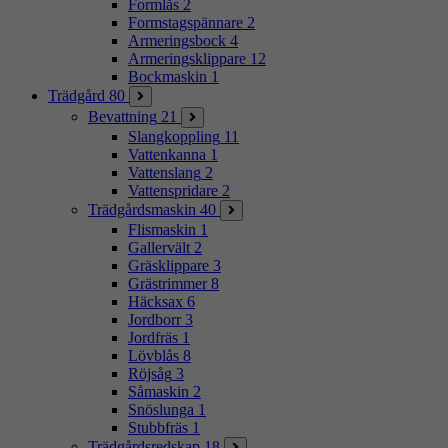
Formlås
2
Formstagspännare
2
Armeringsbock
4
Armeringsklippare
12
Bockmaskin
1
Trädgård
80
Bevattning
21
Slangkoppling
11
Vattenkanna
1
Vattenslang
2
Vattenspridare
2
Trädgårdsmaskin
40
Flismaskin
1
Gallervält
2
Gräsklippare
3
Grästrimmer
8
Häcksax
6
Jordborr
3
Jordfräs
1
Lövblås
8
Röjsåg
3
Såmaskin
2
Snöslunga
1
Stubbfräs
1
Trädgårdsredskap
18