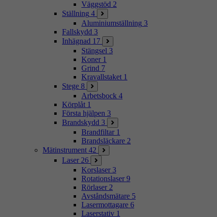
Väggstöd
2
Ställning
4
Aluminiumställning
3
Fallskydd
3
Inhägnad
17
Stängsel
3
Koner
1
Grind
7
Kravallstaket
1
Stege
8
Arbetsbock
4
Körplåt
1
Första hjälpen
3
Brandskydd
3
Brandfiltar
1
Brandsläckare
2
Mätinstrument
42
Laser
26
Korslaser
3
Rotationslaser
9
Rörlaser
2
Avståndsmätare
5
Lasermottagare
6
Laserstativ
1