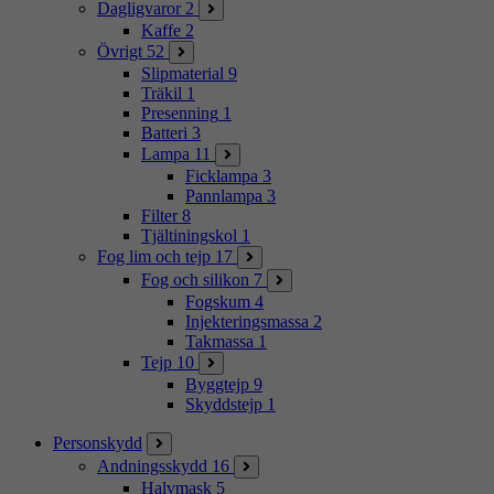
Dagligvaror
2
Kaffe
2
Övrigt
52
Slipmaterial
9
Träkil
1
Presenning
1
Batteri
3
Lampa
11
Ficklampa
3
Pannlampa
3
Filter
8
Tjältiningskol
1
Fog lim och tejp
17
Fog och silikon
7
Fogskum
4
Injekteringsmassa
2
Takmassa
1
Tejp
10
Byggtejp
9
Skyddstejp
1
Personskydd
Andningsskydd
16
Halvmask
5