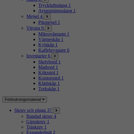
Tryckluftsslang
1
Avtappningsslang
1
Mejsel
4
Pikmejsel
1
Vitvara
9
Mikrovågsugn
1
Värmeskåp
1
Kylskåp
1
Kaffebryggare
6
Inventarier
6
Skrivbord
1
Matbord
1
Köksstol
1
Kontorsstol
1
Klädskåp
1
Torkskåp
1
Förbrukningsmaterial
Skruv och plugg
37
Bandad skruv
4
Gipsskruv
1
Träskruv
1
Expanderbult
2