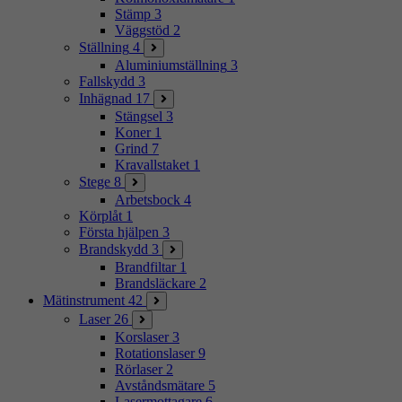
Stämp
3
Väggstöd
2
Ställning
4
Aluminiumställning
3
Fallskydd
3
Inhägnad
17
Stängsel
3
Koner
1
Grind
7
Kravallstaket
1
Stege
8
Arbetsbock
4
Körplåt
1
Första hjälpen
3
Brandskydd
3
Brandfiltar
1
Brandsläckare
2
Mätinstrument
42
Laser
26
Korslaser
3
Rotationslaser
9
Rörlaser
2
Avståndsmätare
5
Lasermottagare
6