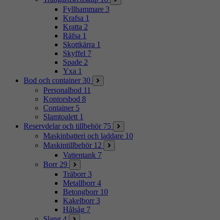
Fyllhammare
3
Krafsa
1
Kratta
2
Räfsa
1
Skottkärra
1
Skyffel
7
Spade
2
Yxa
1
Bod och container
30
Personalbod
11
Kontorsbod
8
Container
5
Slamtoalett
1
Reservdelar och tillbehör
75
Maskinbatteri och laddare
10
Maskintillbehör
12
Vattentank
7
Borr
29
Träborr
3
Metallborr
4
Betongborr
10
Kakelborr
3
Hålsåg
7
Slang
4