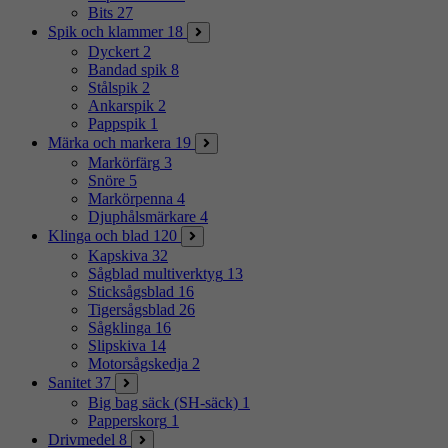
Bits
27
Spik och klammer
18
Dyckert
2
Bandad spik
8
Stålspik
2
Ankarspik
2
Pappspik
1
Märka och markera
19
Markörfärg
3
Snöre
5
Markörpenna
4
Djuphålsmärkare
4
Klinga och blad
120
Kapskiva
32
Sågblad multiverktyg
13
Sticksågsblad
16
Tigersågsblad
26
Sågklinga
16
Slipskiva
14
Motorsågskedja
2
Sanitet
37
Big bag säck (SH-säck)
1
Papperskorg
1
Drivmedel
8