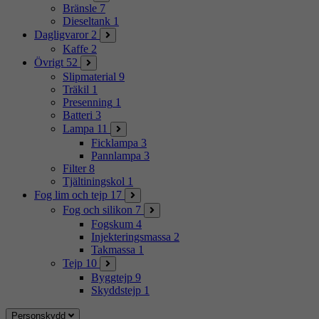
Bränsle
7
Dieseltank
1
Dagligvaror
2
Kaffe
2
Övrigt
52
Slipmaterial
9
Träkil
1
Presenning
1
Batteri
3
Lampa
11
Ficklampa
3
Pannlampa
3
Filter
8
Tjältiningskol
1
Fog lim och tejp
17
Fog och silikon
7
Fogskum
4
Injekteringsmassa
2
Takmassa
1
Tejp
10
Byggtejp
9
Skyddstejp
1
Personskydd