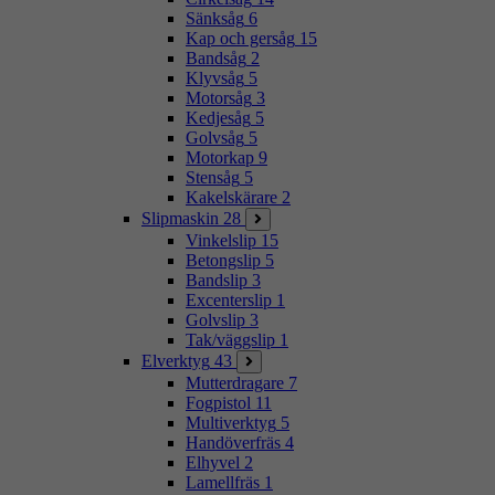
Sänksåg
6
Kap och gersåg
15
Bandsåg
2
Klyvsåg
5
Motorsåg
3
Kedjesåg
5
Golvsåg
5
Motorkap
9
Stensåg
5
Kakelskärare
2
Slipmaskin
28
Vinkelslip
15
Betongslip
5
Bandslip
3
Excenterslip
1
Golvslip
3
Tak/väggslip
1
Elverktyg
43
Mutterdragare
7
Fogpistol
11
Multiverktyg
5
Handöverfräs
4
Elhyvel
2
Lamellfräs
1