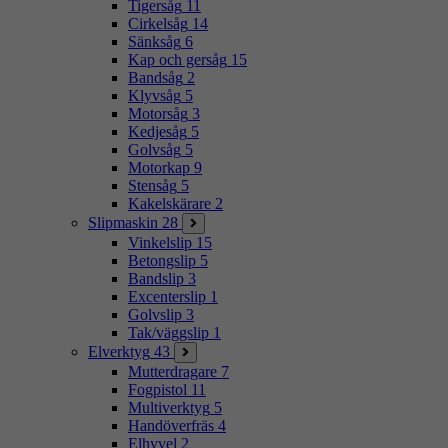
Tigersåg
11
Cirkelsåg
14
Sänksåg
6
Kap och gersåg
15
Bandsåg
2
Klyvsåg
5
Motorsåg
3
Kedjesåg
5
Golvsåg
5
Motorkap
9
Stensåg
5
Kakelskärare
2
Slipmaskin
28
Vinkelslip
15
Betongslip
5
Bandslip
3
Excenterslip
1
Golvslip
3
Tak/väggslip
1
Elverktyg
43
Mutterdragare
7
Fogpistol
11
Multiverktyg
5
Handöverfräs
4
Elhyvel
2