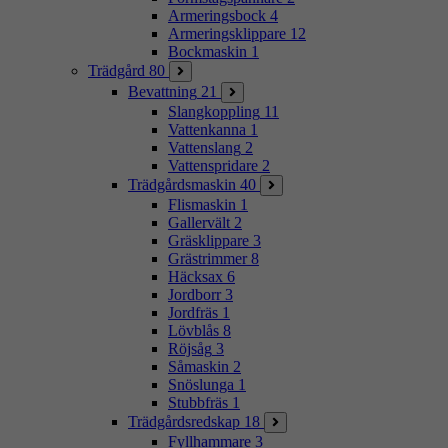
Armeringsbock
4
Armeringsklippare
12
Bockmaskin
1
Trädgård
80
Bevattning
21
Slangkoppling
11
Vattenkanna
1
Vattenslang
2
Vattenspridare
2
Trädgårdsmaskin
40
Flismaskin
1
Gallervält
2
Gräsklippare
3
Grästrimmer
8
Häcksax
6
Jordborr
3
Jordfräs
1
Lövblås
8
Röjsåg
3
Såmaskin
2
Snöslunga
1
Stubbfräs
1
Trädgårdsredskap
18
Fyllhammare
3