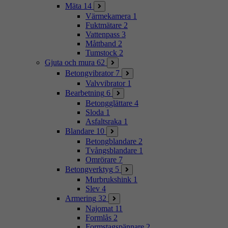
Mäta
14
Värmekamera
1
Fuktmätare
2
Vattenpass
3
Måttband
2
Tumstock
2
Gjuta och mura
62
Betongvibrator
7
Valvvibrator
1
Bearbetning
6
Betongglättare
4
Sloda
1
Asfaltsraka
1
Blandare
10
Betongblandare
2
Tvångsblandare
1
Omrörare
7
Betongverktyg
5
Murbrukshink
1
Slev
4
Armering
32
Najomat
11
Formlås
2
Formstagspännare
2