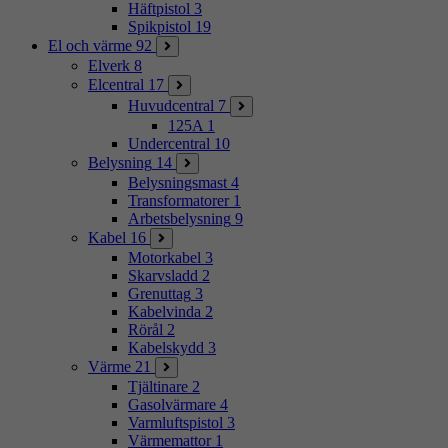
Häftpistol
3
Spikpistol
19
El och värme
92
Elverk
8
Elcentral
17
Huvudcentral
7
125A
1
Undercentral
10
Belysning
14
Belysningsmast
4
Transformatorer
1
Arbetsbelysning
9
Kabel
16
Motorkabel
3
Skarvsladd
2
Grenuttag
3
Kabelvinda
2
Rörål
2
Kabelskydd
3
Värme
21
Tjältinare
2
Gasolvärmare
4
Varmluftspistol
3
Värmemattor
1