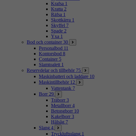
Krafsa
1
Kratta
2
Räfsa
1
Skottkärra
1
Skyffel
7
Spade
2
Yxa
1
Bod och container
30
Personalbod
11
Kontorsbod
8
Container
5
Slamtoalett
1
Reservdelar och tillbehör
75
Maskinbatteri och laddare
10
Maskintillbehör
12
Vattentank
7
Borr
29
Träborr
3
Metallborr
4
Betongborr
10
Kakelborr
3
Hålsåg
7
Slang
4
Tryckluftsslang
1