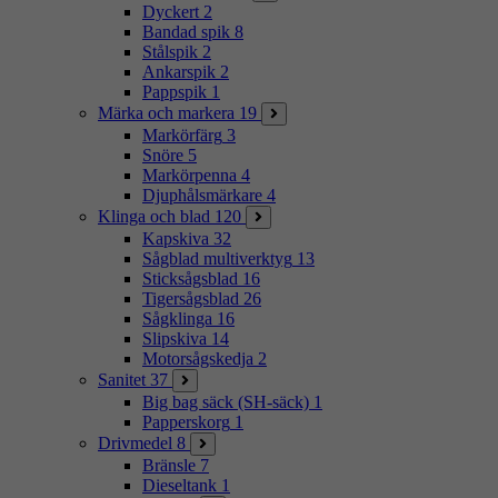
Dyckert
2
Bandad spik
8
Stålspik
2
Ankarspik
2
Pappspik
1
Märka och markera
19
Markörfärg
3
Snöre
5
Markörpenna
4
Djuphålsmärkare
4
Klinga och blad
120
Kapskiva
32
Sågblad multiverktyg
13
Sticksågsblad
16
Tigersågsblad
26
Sågklinga
16
Slipskiva
14
Motorsågskedja
2
Sanitet
37
Big bag säck (SH-säck)
1
Papperskorg
1
Drivmedel
8
Bränsle
7
Dieseltank
1