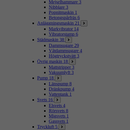
Mejselhammare
3
Nibblare
3
Popnitmaskin
1
Betongspårfräs
6
Anläggningsmaskin
21
Markvibrator
14
Vibratorstamp
6
Städmaskin
38
Dammsugare
29
Våtdammsugare
4
Högtryckstvätt
3
Övrig maskin
18
Mattstripper
3
Vakuumlyft
3
Pump
18
Länspump
8
Dränkpump
4
Vattentank
1
Svets
16
Elsvets
4
Rörsvets
8
Migsvets
1
Gassvets
1
Tryckluft
5