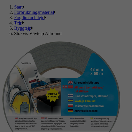
Start
Förbrukningsmaterial
Fog lim och tejp
Tejp
Byggtejp
Stokvis Vävtejp Allround