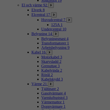
Spikpistol
19
El och värme
92
Elverk
8
Elcentral
17
Huvudcentral
7
125A
1
Undercentral
10
Belysning
14
Belysningsmast
4
Transformatorer
1
Arbetsbelysning
9
Kabel
16
Motorkabel
3
Skarvsladd
2
Grenuttag
3
Kabelvinda
2
Rörål
2
Kabelskydd
3
Värme
21
Tjältinare
2
Gasolvärmare
4
Varmluftspistol
3
Värmemattor
1
Doppvärmare
1