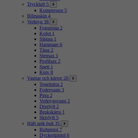
Tryckluft
5
Kompressor
5
Bilmaskin
4
Verktyg
38
Fogspruta
2
Kofot
1
Slägga
1
Hammare
6
Tång
2
Stensax
1
Profilsax
2
Spett
1
Kniv
8
Vagnar och kärror
20
Tegelpirra
2
Fodervagn
3
Pirra
2
Verktygsvagn
2
Dörrlyft
2
Brukskärra
1
Skivlyft
5
Häft spik bult
35
Bultpistol
7
Dyckertpistol
6