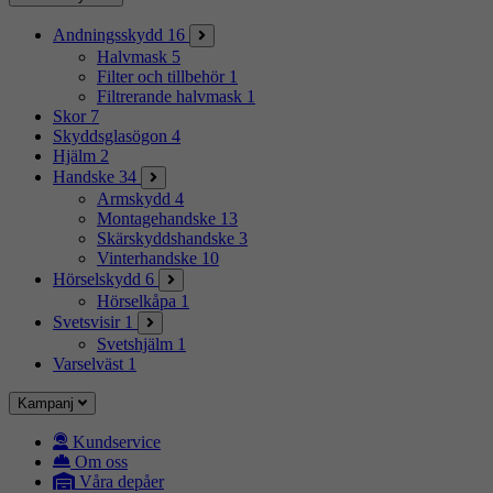
Andningsskydd
16
Halvmask
5
Filter och tillbehör
1
Filtrerande halvmask
1
Skor
7
Skyddsglasögon
4
Hjälm
2
Handske
34
Armskydd
4
Montagehandske
13
Skärskyddshandske
3
Vinterhandske
10
Hörselskydd
6
Hörselkåpa
1
Svetsvisir
1
Svetshjälm
1
Varselväst
1
Kampanj
Kundservice
Om oss
Våra depåer