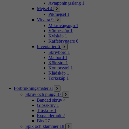
Avtappningsslang
1
Mejsel
4
Pikmejsel
1
Vitvara
9
Mikrovågsugn
1
Värmeskåp
1
Kylskåp
1
Kaffebryggare
6
Inventarier
6
Skrivbord
1
Matbord
1
Köksstol
1
Kontorsstol
1
Klädskåp
1
Torkskåp
1
Förbrukningsmaterial
Skruv och plugg
37
Bandad skruv
4
Gipsskruv
1
Träskruv
1
Expanderbult
2
Bits
27
Spik och klammer
18