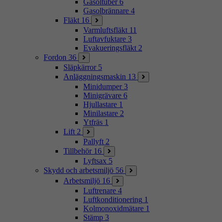
Gasoltuber
6
Gasolbrännare
4
Fläkt
16
Varmluftsfläkt
11
Luftavfuktare
3
Evakueringsfläkt
2
Fordon
36
Släpkärror
5
Anläggningsmaskin
13
Minidumper
3
Minigrävare
6
Hjullastare
1
Minilastare
2
Ytfräs
1
Lift
2
Pallyft
2
Tillbehör
16
Lyftsax
5
Skydd och arbetsmiljö
56
Arbetsmiljö
16
Luftrenare
4
Luftkonditionering
1
Kolmonoxidmätare
1
Stämp
3