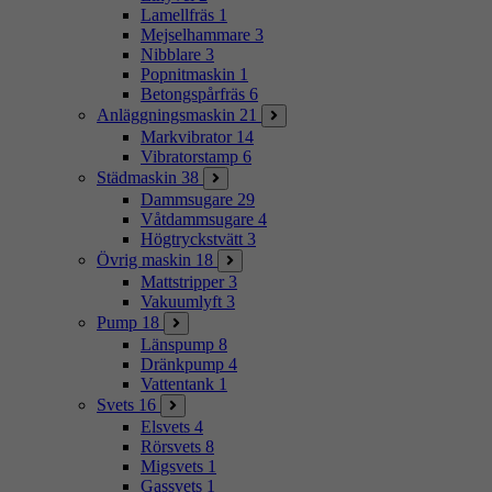
Lamellfräs
1
Mejselhammare
3
Nibblare
3
Popnitmaskin
1
Betongspårfräs
6
Anläggningsmaskin
21
Markvibrator
14
Vibratorstamp
6
Städmaskin
38
Dammsugare
29
Våtdammsugare
4
Högtryckstvätt
3
Övrig maskin
18
Mattstripper
3
Vakuumlyft
3
Pump
18
Länspump
8
Dränkpump
4
Vattentank
1
Svets
16
Elsvets
4
Rörsvets
8
Migsvets
1
Gassvets
1