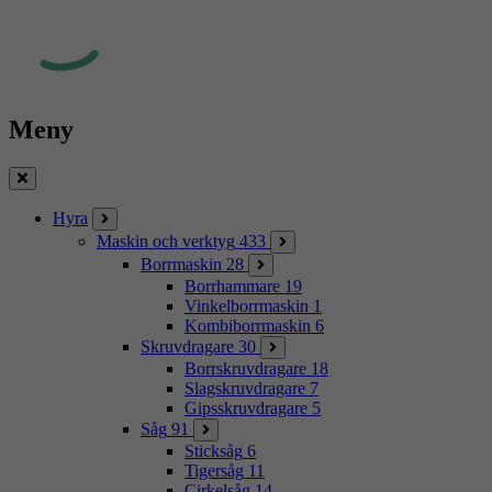
Meny
Stäng
Hyra
Maskin och verktyg
433
Borrmaskin
28
Borrhammare
19
Vinkelborrmaskin
1
Kombiborrmaskin
6
Skruvdragare
30
Borrskruvdragare
18
Slagskruvdragare
7
Gipsskruvdragare
5
Såg
91
Sticksåg
6
Tigersåg
11
Cirkelsåg
14