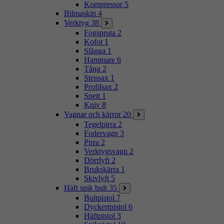
Kompressor
5
Bilmaskin
4
Verktyg
38
Fogspruta
2
Kofot
1
Slägga
1
Hammare
6
Tång
2
Stensax
1
Profilsax
2
Spett
1
Kniv
8
Vagnar och kärror
20
Tegelpirra
2
Fodervagn
3
Pirra
2
Verktygsvagn
2
Dörrlyft
2
Brukskärra
1
Skivlyft
5
Häft spik bult
35
Bultpistol
7
Dyckertpistol
6
Häftpistol
3