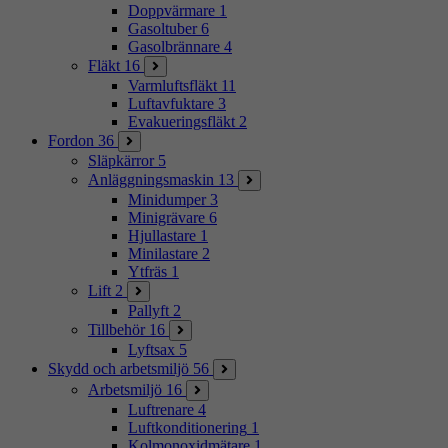
Doppvärmare
1
Gasoltuber
6
Gasolbrännare
4
Fläkt
16
Varmluftsfläkt
11
Luftavfuktare
3
Evakueringsfläkt
2
Fordon
36
Släpkärror
5
Anläggningsmaskin
13
Minidumper
3
Minigrävare
6
Hjullastare
1
Minilastare
2
Ytfräs
1
Lift
2
Pallyft
2
Tillbehör
16
Lyftsax
5
Skydd och arbetsmiljö
56
Arbetsmiljö
16
Luftrenare
4
Luftkonditionering
1
Kolmonoxidmätare
1