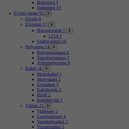
Häftpistol
3
Spikpistol
19
El och värme
92
Elverk
8
Elcentral
17
Huvudcentral
7
125A
1
Undercentral
10
Belysning
14
Belysningsmast
4
Transformatorer
1
Arbetsbelysning
9
Kabel
16
Motorkabel
3
Skarvsladd
2
Grenuttag
3
Kabelvinda
2
Rörål
2
Kabelskydd
3
Värme
21
Tjältinare
2
Gasolvärmare
4
Varmluftspistol
3
Värmemattor
1