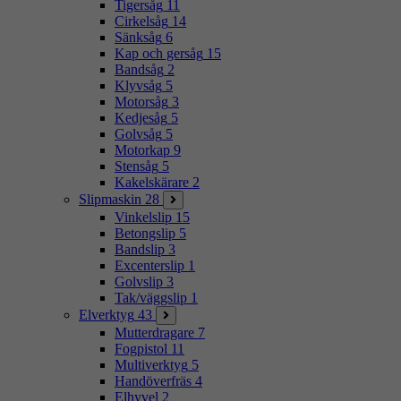
Tigersåg
11
Cirkelsåg
14
Sänksåg
6
Kap och gersåg
15
Bandsåg
2
Klyvsåg
5
Motorsåg
3
Kedjesåg
5
Golvsåg
5
Motorkap
9
Stensåg
5
Kakelskärare
2
Slipmaskin
28
Vinkelslip
15
Betongslip
5
Bandslip
3
Excenterslip
1
Golvslip
3
Tak/väggslip
1
Elverktyg
43
Mutterdragare
7
Fogpistol
11
Multiverktyg
5
Handöverfräs
4
Elhyvel
2