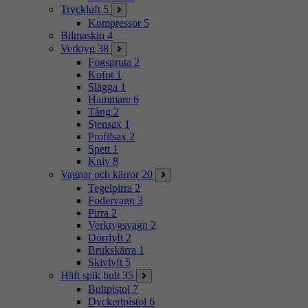
Tryckluft
5
Kompressor
5
Bilmaskin
4
Verktyg
38
Fogspruta
2
Kofot
1
Slägga
1
Hammare
6
Tång
2
Stensax
1
Profilsax
2
Spett
1
Kniv
8
Vagnar och kärror
20
Tegelpirra
2
Fodervagn
3
Pirra
2
Verktygsvagn
2
Dörrlyft
2
Brukskärra
1
Skivlyft
5
Häft spik bult
35
Bultpistol
7
Dyckertpistol
6