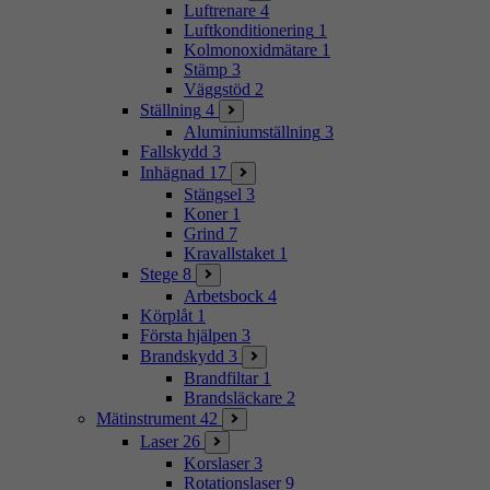
Luftrenare
4
Luftkonditionering
1
Kolmonoxidmätare
1
Stämp
3
Väggstöd
2
Ställning
4
Aluminiumställning
3
Fallskydd
3
Inhägnad
17
Stängsel
3
Koner
1
Grind
7
Kravallstaket
1
Stege
8
Arbetsbock
4
Körplåt
1
Första hjälpen
3
Brandskydd
3
Brandfiltar
1
Brandsläckare
2
Mätinstrument
42
Laser
26
Korslaser
3
Rotationslaser
9