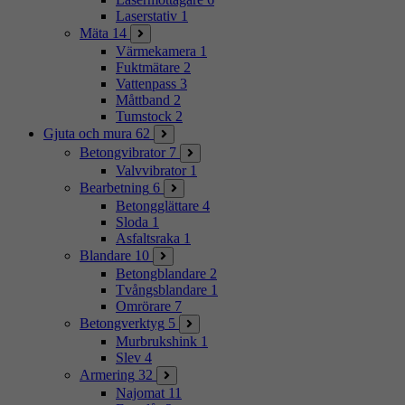
Laserstativ
1
Mäta
14
Värmekamera
1
Fuktmätare
2
Vattenpass
3
Måttband
2
Tumstock
2
Gjuta och mura
62
Betongvibrator
7
Valvvibrator
1
Bearbetning
6
Betongglättare
4
Sloda
1
Asfaltsraka
1
Blandare
10
Betongblandare
2
Tvångsblandare
1
Omrörare
7
Betongverktyg
5
Murbrukshink
1
Slev
4
Armering
32
Najomat
11