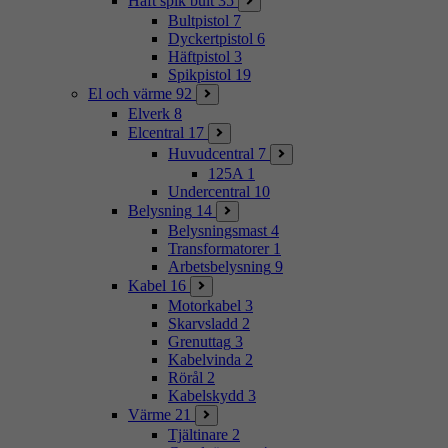
Häft spik bult
35
Bultpistol
7
Dyckertpistol
6
Häftpistol
3
Spikpistol
19
El och värme
92
Elverk
8
Elcentral
17
Huvudcentral
7
125A
1
Undercentral
10
Belysning
14
Belysningsmast
4
Transformatorer
1
Arbetsbelysning
9
Kabel
16
Motorkabel
3
Skarvsladd
2
Grenuttag
3
Kabelvinda
2
Rörål
2
Kabelskydd
3
Värme
21
Tjältinare
2