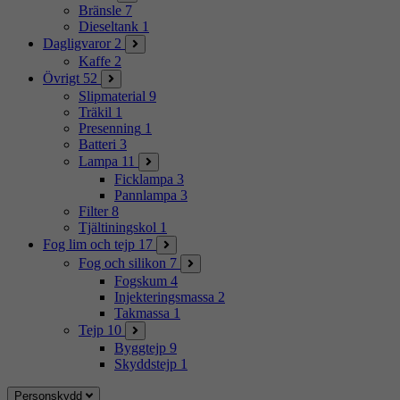
Bränsle
7
Dieseltank
1
Dagligvaror
2
Kaffe
2
Övrigt
52
Slipmaterial
9
Träkil
1
Presenning
1
Batteri
3
Lampa
11
Ficklampa
3
Pannlampa
3
Filter
8
Tjältiningskol
1
Fog lim och tejp
17
Fog och silikon
7
Fogskum
4
Injekteringsmassa
2
Takmassa
1
Tejp
10
Byggtejp
9
Skyddstejp
1
Personskydd