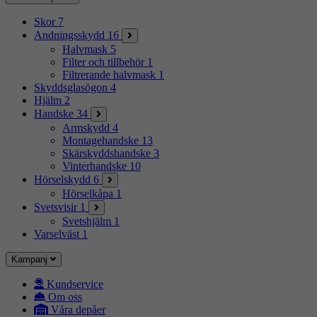
Skor
7
Andningsskydd
16
Halvmask
5
Filter och tillbehör
1
Filtrerande halvmask
1
Skyddsglasögon
4
Hjälm
2
Handske
34
Armskydd
4
Montagehandske
13
Skärskyddshandske
3
Vinterhandske
10
Hörselskydd
6
Hörselkåpa
1
Svetsvisir
1
Svetshjälm
1
Varselväst
1
Kampanj
Kundservice
Om oss
Våra depåer