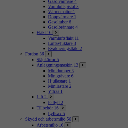
Gasolvärmare
4
Varmluftspistol
3
Värmemattor
1
Doppvärmare
1
Gasoltuber
6
Gasolbrännare
4
Fläkt
16
Varmluftsfläkt
11
Luftavfuktare
3
Evakueringsfläkt
2
Fordon
36
Släpkärror
5
Anläggningsmaskin
13
Minidumper
3
Minigrävare
6
Hjullastare
1
Minilastare
2
Ytfräs
1
Lift
2
Pallyft
2
Tillbehör
16
Lyftsax
5
Skydd och arbetsmiljö
56
Arbetsmiljö
16