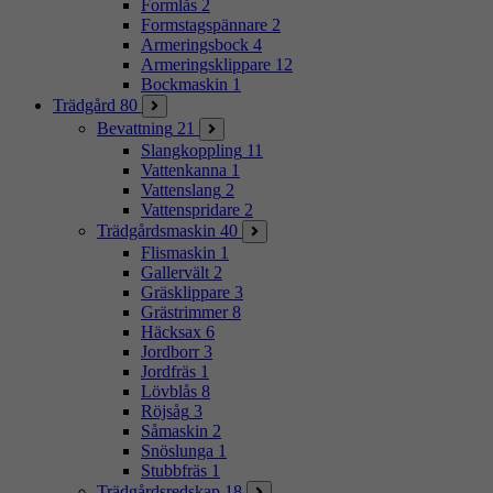
Formlås
2
Formstagspännare
2
Armeringsbock
4
Armeringsklippare
12
Bockmaskin
1
Trädgård
80
Bevattning
21
Slangkoppling
11
Vattenkanna
1
Vattenslang
2
Vattenspridare
2
Trädgårdsmaskin
40
Flismaskin
1
Gallervält
2
Gräsklippare
3
Grästrimmer
8
Häcksax
6
Jordborr
3
Jordfräs
1
Lövblås
8
Röjsåg
3
Såmaskin
2
Snöslunga
1
Stubbfräs
1
Trädgårdsredskap
18