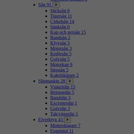
Såg
91
Sticksåg
6
Tigersåg
11
Cirkelsåg
14
Sänksåg
6
Kap och gersåg
15
Bandsåg
2
Klyvsåg
5
Motorsåg
3
Kedjesåg
5
Golvsåg
5
Motorkap
9
Stensåg
5
Kakelskärare
2
Slipmaskin
28
Vinkelslip
15
Betongslip
5
Bandslip
3
Excenterslip
1
Golvslip
3
Tak/väggslip
1
Elverktyg
43
Mutterdragare
7
Fogpistol
11