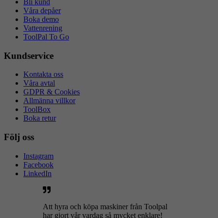
Bli kund
Våra depåer
Boka demo
Vattenrening
ToolPal To Go
Kundservice
Kontakta oss
Våra avtal
GDPR & Cookies
Allmänna villkor
ToolBox
Boka retur
Följ oss
Instagram
Facebook
LinkedIn
Att hyra och köpa maskiner från Toolpal
har gjort vår vardag så mycket enklare!