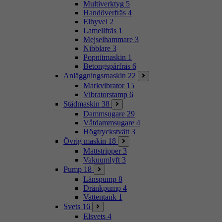
Multiverktyg
5
Handöverfräs
4
Elhyvel
2
Lamellfräs
1
Mejselhammare
3
Nibblare
3
Popnitmaskin
1
Betongspårfräs
6
Anläggningsmaskin
22
Markvibrator
15
Vibratorstamp
6
Städmaskin
38
Dammsugare
29
Våtdammsugare
4
Högtryckstvätt
3
Övrig maskin
18
Mattstripper
3
Vakuumlyft
3
Pump
18
Länspump
8
Dränkpump
4
Vattentank
1
Svets
16
Elsvets
4