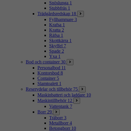
Snöslunga
1
Stubbfräs
1
Trädgårdsredskap
18
Fyllhammare
3
Krafsa
1
Kratta
2
Räfsa
1
Skottkärra
1
Skyffel
7
Spade
2
Yxa
1
Bod och container
30
Personalbod
11
Kontorsbod
8
Container
5
Slamtoalett
1
Reservdelar och tillbehör
75
Maskinbatteri och laddare
10
Maskintillbehör
12
Vattentank
7
Borr
29
Träborr
3
Metallborr
4
Betongborr
10