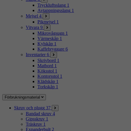
Tryckluftsslang
1
Avtappningsslang
1
Mejsel
4
Pikmejsel
1
Vitvara
9
Mikrovågsugn
1
Värmeskåp
1
Kylskåp
1
Kaffebryggare
6
Inventarier
6
Skrivbord
1
Matbord
1
Köksstol
1
Kontorsstol
1
Klädskåp
1
Torkskåp
1
Förbrukningsmaterial
Skruv och plugg
37
Bandad skruv
4
Gipsskruv
1
Träskruv
1
Expanderbult
2