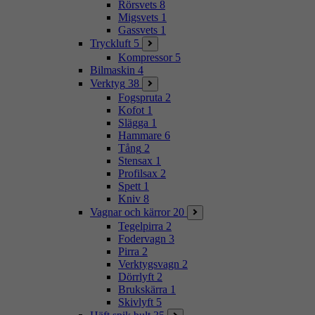
Rörsvets
8
Migsvets
1
Gassvets
1
Tryckluft
5
Kompressor
5
Bilmaskin
4
Verktyg
38
Fogspruta
2
Kofot
1
Slägga
1
Hammare
6
Tång
2
Stensax
1
Profilsax
2
Spett
1
Kniv
8
Vagnar och kärror
20
Tegelpirra
2
Fodervagn
3
Pirra
2
Verktygsvagn
2
Dörrlyft
2
Brukskärra
1
Skivlyft
5