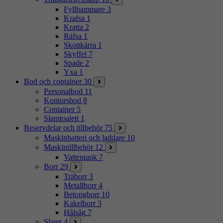
Fyllhammare
3
Krafsa
1
Kratta
2
Räfsa
1
Skottkärra
1
Skyffel
7
Spade
2
Yxa
1
Bod och container
30
Personalbod
11
Kontorsbod
8
Container
5
Slamtoalett
1
Reservdelar och tillbehör
75
Maskinbatteri och laddare
10
Maskintillbehör
12
Vattentank
7
Borr
29
Träborr
3
Metallborr
4
Betongborr
10
Kakelborr
3
Hålsåg
7
Slang
4