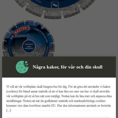
Några kakor, för vår och din skull
Skyddsutrustning
Vi vill att vår webbplats skall fungera bra för dig. För att göra det använder vi kakor
Kapskiva
Mer information
(cookies) för bland annat statistik så att vi kan lära oss mer om hur vi skall utveckla
vår webbplats på ett så bra sätt som möjligt. Nedan kan du läsa mer och anpassa dina
inställningar. Notera att när du godkänner statistik och marknadsförings-cookies
CARAT CS Master Betong
kommer viss data överföras utanför EU. Hur den informationen används av berörda
[...]
bolag vet vi inte exakt. Till exempel uppfyller inte USA:s lagstiftning alla de krav
gällande hantering av personuppgifter som ställs inom EU, vilket kan innebära vissa
För betong och hård sten