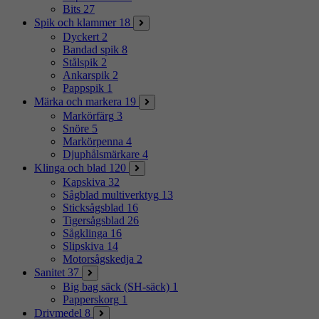
Bits
27
Spik och klammer
18
Dyckert
2
Bandad spik
8
Stålspik
2
Ankarspik
2
Pappspik
1
Märka och markera
19
Markörfärg
3
Snöre
5
Markörpenna
4
Djuphålsmärkare
4
Klinga och blad
120
Kapskiva
32
Sågblad multiverktyg
13
Sticksågsblad
16
Tigersågsblad
26
Sågklinga
16
Slipskiva
14
Motorsågskedja
2
Sanitet
37
Big bag säck (SH-säck)
1
Papperskorg
1
Drivmedel
8