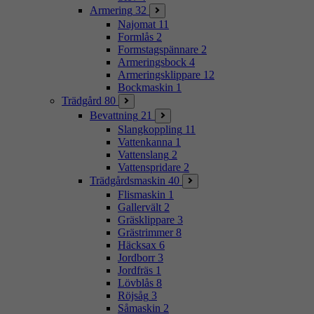
Armering
32
Najomat
11
Formlås
2
Formstagspännare
2
Armeringsbock
4
Armeringsklippare
12
Bockmaskin
1
Trädgård
80
Bevattning
21
Slangkoppling
11
Vattenkanna
1
Vattenslang
2
Vattenspridare
2
Trädgårdsmaskin
40
Flismaskin
1
Gallervält
2
Gräsklippare
3
Grästrimmer
8
Häcksax
6
Jordborr
3
Jordfräs
1
Lövblås
8
Röjsåg
3
Såmaskin
2