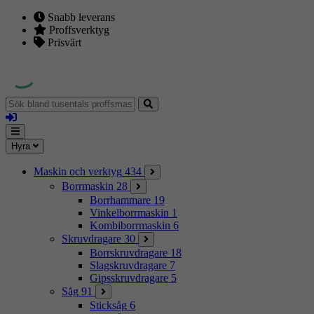
Snabb leverans
Proffsverktyg
Prisvärt
Sök
bland
Logga
tusentals
in
proffsmaskiner
Mina
Meny
Hyra
sidor
Maskin och verktyg
434
Borrmaskin
28
Borrhammare
19
Vinkelborrmaskin
1
Kombiborrmaskin
6
Skruvdragare
30
Borrskruvdragare
18
Slagskruvdragare
7
Gipsskruvdragare
5
Såg
91
Sticksåg
6