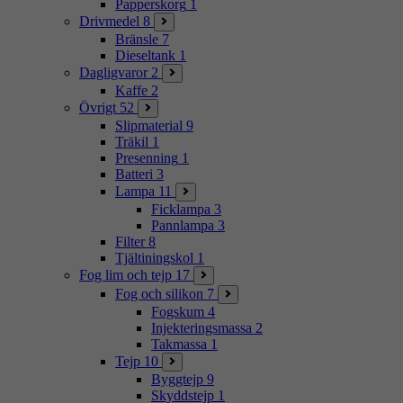
Papperskorg
1
Drivmedel
8
Bränsle
7
Dieseltank
1
Dagligvaror
2
Kaffe
2
Övrigt
52
Slipmaterial
9
Träkil
1
Presenning
1
Batteri
3
Lampa
11
Ficklampa
3
Pannlampa
3
Filter
8
Tjältiningskol
1
Fog lim och tejp
17
Fog och silikon
7
Fogskum
4
Injekteringsmassa
2
Takmassa
1
Tejp
10
Byggtejp
9
Skyddstejp
1