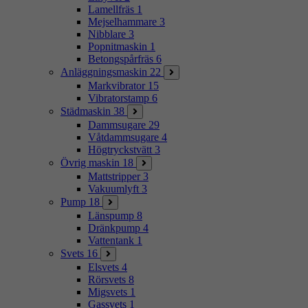
Lamellfräs
1
Mejselhammare
3
Nibblare
3
Popnitmaskin
1
Betongspårfräs
6
Anläggningsmaskin
22
Markvibrator
15
Vibratorstamp
6
Städmaskin
38
Dammsugare
29
Våtdammsugare
4
Högtryckstvätt
3
Övrig maskin
18
Mattstripper
3
Vakuumlyft
3
Pump
18
Länspump
8
Dränkpump
4
Vattentank
1
Svets
16
Elsvets
4
Rörsvets
8
Migsvets
1
Gassvets
1