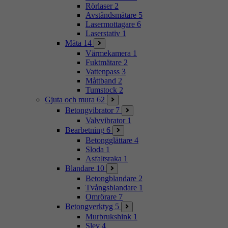
Rörlaser
2
Avståndsmätare
5
Lasermottagare
6
Laserstativ
1
Mäta
14
Värmekamera
1
Fuktmätare
2
Vattenpass
3
Måttband
2
Tumstock
2
Gjuta och mura
62
Betongvibrator
7
Valvvibrator
1
Bearbetning
6
Betongglättare
4
Sloda
1
Asfaltsraka
1
Blandare
10
Betongblandare
2
Tvångsblandare
1
Omrörare
7
Betongverktyg
5
Murbrukshink
1
Slev
4