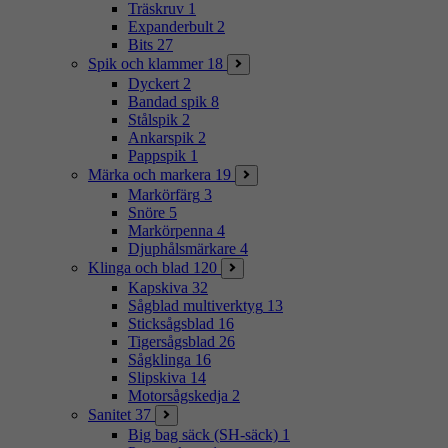
Träskruv
1
Expanderbult
2
Bits
27
Spik och klammer
18
Dyckert
2
Bandad spik
8
Stålspik
2
Ankarspik
2
Pappspik
1
Märka och markera
19
Markörfärg
3
Snöre
5
Markörpenna
4
Djuphålsmärkare
4
Klinga och blad
120
Kapskiva
32
Sågblad multiverktyg
13
Sticksågsblad
16
Tigersågsblad
26
Sågklinga
16
Slipskiva
14
Motorsågskedja
2
Sanitet
37
Big bag säck (SH-säck)
1