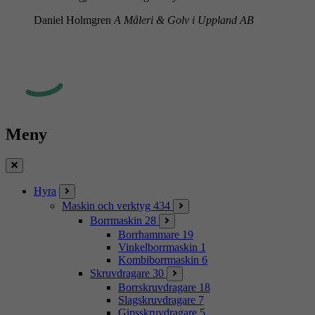
Daniel Holmgren
A Måleri & Golv i Uppland AB
Meny
Stäng
Hyra
Maskin och verktyg
434
Borrmaskin
28
Borrhammare
19
Vinkelborrmaskin
1
Kombiborrmaskin
6
Skruvdragare
30
Borrskruvdragare
18
Slagskruvdragare
7
Gipsskruvdragare
5