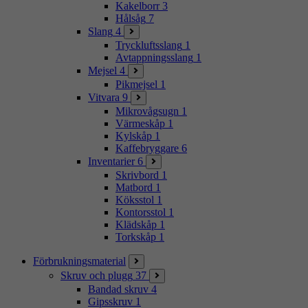
Kakelborr
3
Hålsåg
7
Slang
4
Tryckluftsslang
1
Avtappningsslang
1
Mejsel
4
Pikmejsel
1
Vitvara
9
Mikrovågsugn
1
Värmeskåp
1
Kylskåp
1
Kaffebryggare
6
Inventarier
6
Skrivbord
1
Matbord
1
Köksstol
1
Kontorsstol
1
Klädskåp
1
Torkskåp
1
Förbrukningsmaterial
Skruv och plugg
37
Bandad skruv
4
Gipsskruv
1