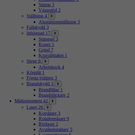
Stämp
3
Väggstöd
2
Ställning
4
Aluminiumställning
3
Fallskydd
3
Inhägnad
17
Stängsel
3
Koner
1
Grind
7
Kravallstaket
1
Stege
8
Arbetsbock
4
Körplåt
1
Första hjälpen
3
Brandskydd
3
Brandfiltar
1
Brandsläckare
2
Mätinstrument
42
Laser
26
Korslaser
3
Rotationslaser
9
Rörlaser
2
Avståndsmätare
5
Lasermottagare
6