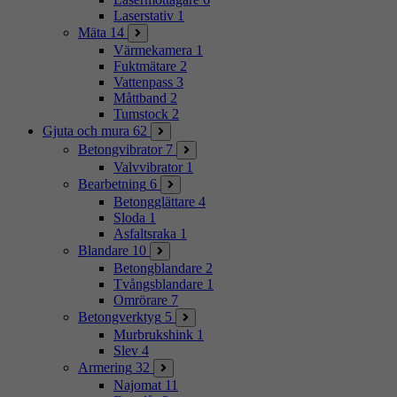
Laserstativ
1
Mäta
14
Värmekamera
1
Fuktmätare
2
Vattenpass
3
Måttband
2
Tumstock
2
Gjuta och mura
62
Betongvibrator
7
Valvvibrator
1
Bearbetning
6
Betongglättare
4
Sloda
1
Asfaltsraka
1
Blandare
10
Betongblandare
2
Tvångsblandare
1
Omrörare
7
Betongverktyg
5
Murbrukshink
1
Slev
4
Armering
32
Najomat
11