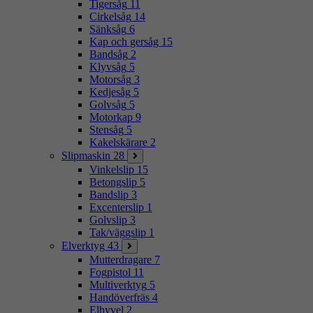
Tigersåg
11
Cirkelsåg
14
Sänksåg
6
Kap och gersåg
15
Bandsåg
2
Klyvsåg
5
Motorsåg
3
Kedjesåg
5
Golvsåg
5
Motorkap
9
Stensåg
5
Kakelskärare
2
Slipmaskin
28
Vinkelslip
15
Betongslip
5
Bandslip
3
Excenterslip
1
Golvslip
3
Tak/väggslip
1
Elverktyg
43
Mutterdragare
7
Fogpistol
11
Multiverktyg
5
Handöverfräs
4
Elhyvel
2