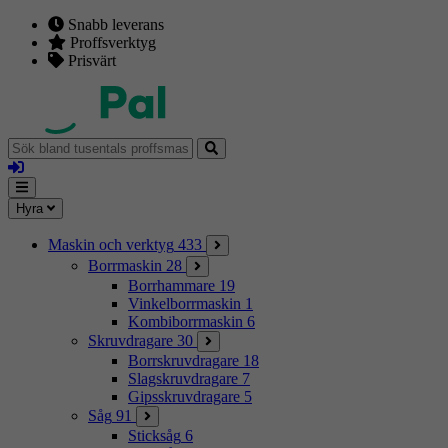
Snabb leverans
Proffsverktyg
Prisvärt
Sök
bland
Logga
tusentals
in
proffsmaskiner
Mina
Meny
Hyra
sidor
Maskin och verktyg
433
Borrmaskin
28
Borrhammare
19
Vinkelborrmaskin
1
Kombiborrmaskin
6
Skruvdragare
30
Borrskruvdragare
18
Slagskruvdragare
7
Gipsskruvdragare
5
Såg
91
Sticksåg
6