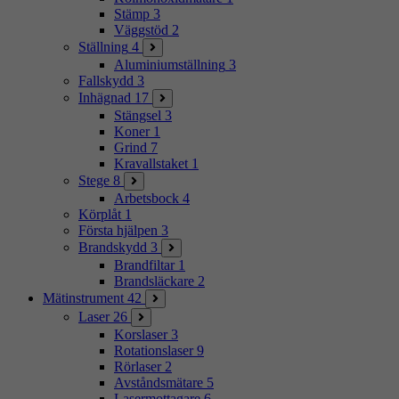
Stämp
3
Väggstöd
2
Ställning
4
Aluminiumställning
3
Fallskydd
3
Inhägnad
17
Stängsel
3
Koner
1
Grind
7
Kravallstaket
1
Stege
8
Arbetsbock
4
Körplåt
1
Första hjälpen
3
Brandskydd
3
Brandfiltar
1
Brandsläckare
2
Mätinstrument
42
Laser
26
Korslaser
3
Rotationslaser
9
Rörlaser
2
Avståndsmätare
5
Lasermottagare
6