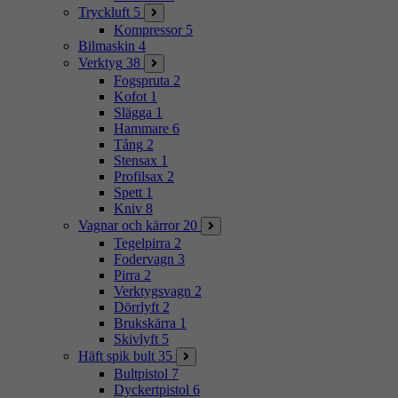
Tryckluft
5
Kompressor
5
Bilmaskin
4
Verktyg
38
Fogspruta
2
Kofot
1
Slägga
1
Hammare
6
Tång
2
Stensax
1
Profilsax
2
Spett
1
Kniv
8
Vagnar och kärror
20
Tegelpirra
2
Fodervagn
3
Pirra
2
Verktygsvagn
2
Dörrlyft
2
Brukskärra
1
Skivlyft
5
Häft spik bult
35
Bultpistol
7
Dyckertpistol
6