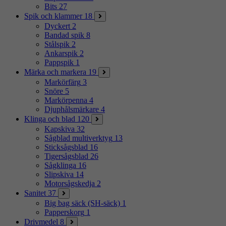
Bits
27
Spik och klammer
18
Dyckert
2
Bandad spik
8
Stålspik
2
Ankarspik
2
Pappspik
1
Märka och markera
19
Markörfärg
3
Snöre
5
Markörpenna
4
Djuphålsmärkare
4
Klinga och blad
120
Kapskiva
32
Sågblad multiverktyg
13
Sticksågsblad
16
Tigersågsblad
26
Sågklinga
16
Slipskiva
14
Motorsågskedja
2
Sanitet
37
Big bag säck (SH-säck)
1
Papperskorg
1
Drivmedel
8