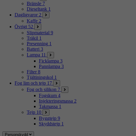
Bränsle
7
Dieseltank
1
Dagligvaror
2
Kaffe
2
Övrigt
52
Slipmaterial
9
Träkil
1
Presenning
1
Batteri
3
Lampa
11
Ficklampa
3
Pannlampa
3
Filter
8
Tjältiningskol
1
Fog lim och tejp
17
Fog och silikon
7
Fogskum
4
Injekteringsmassa
2
Takmassa
1
Tejp
10
Byggtejp
9
Skyddstejp
1
Personskydd