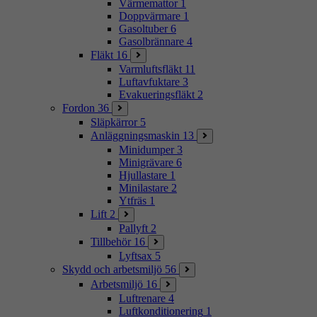
Värmemattor
1
Doppvärmare
1
Gasoltuber
6
Gasolbrännare
4
Fläkt
16
Varmluftsfläkt
11
Luftavfuktare
3
Evakueringsfläkt
2
Fordon
36
Släpkärror
5
Anläggningsmaskin
13
Minidumper
3
Minigrävare
6
Hjullastare
1
Minilastare
2
Ytfräs
1
Lift
2
Pallyft
2
Tillbehör
16
Lyftsax
5
Skydd och arbetsmiljö
56
Arbetsmiljö
16
Luftrenare
4
Luftkonditionering
1