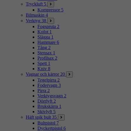
Tryckluft
5
Kompressor
5
Bilmaskin
4
Verktyg
38
Fogspruta
2
Kofot
1
Slägga
1
Hammare
6
Tång
2
Stensax
1
Profilsax
2
Spett
1
Kniv
8
Vagnar och kärror
20
Tegelpirra
2
Fodervagn
3
Pirra
2
Verktygsvagn
2
Dörrlyft
2
Brukskärra
1
Skivlyft
5
Häft spik bult
35
Bultpistol
7
Dyckertpistol
6