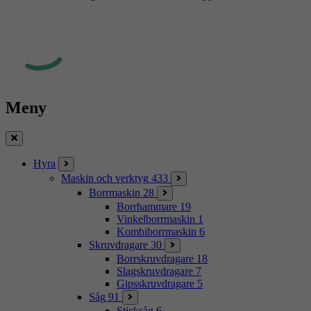
Meny
Stäng
Hyra
Maskin och verktyg
433
Borrmaskin
28
Borrhammare
19
Vinkelborrmaskin
1
Kombiborrmaskin
6
Skruvdragare
30
Borrskruvdragare
18
Slagskruvdragare
7
Gipsskruvdragare
5
Såg
91
Sticksåg
6