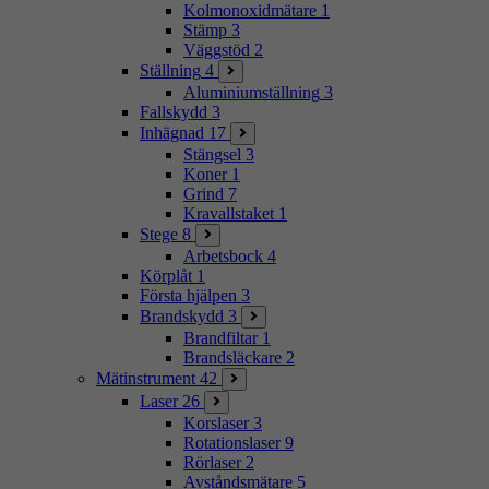
Kolmonoxidmätare
1
Stämp
3
Väggstöd
2
Ställning
4
Aluminiumställning
3
Fallskydd
3
Inhägnad
17
Stängsel
3
Koner
1
Grind
7
Kravallstaket
1
Stege
8
Arbetsbock
4
Körplåt
1
Första hjälpen
3
Brandskydd
3
Brandfiltar
1
Brandsläckare
2
Mätinstrument
42
Laser
26
Korslaser
3
Rotationslaser
9
Rörlaser
2
Avståndsmätare
5