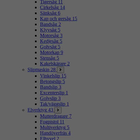
Tigersåg
11
Cirkelsåg
14
Sänksåg
6
Kap och gersåg
15
Bandsåg
2
Klyvsåg
5
Motorsåg
3
Kedjesåg
5
Golvsåg
5
Motorkap
9
Stensåg
5
Kakelskärare
2
Slipmaskin
28
Vinkelslip
15
Betongslip
5
Bandslip
3
Excenterslip
1
Golvslip
3
Tak/väggslip
1
Elverktyg
43
Mutterdragare
7
Fogpistol
11
Multiverktyg
5
Handöverfräs
4
Elhyvel
2