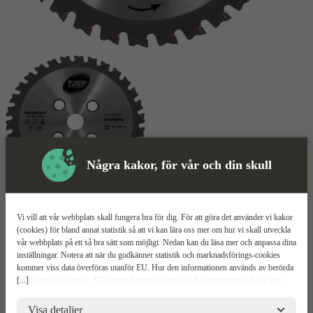
Några kakor, för vår och din skull
Skyddsutrustning
Vi vill att vår webbplats skall fungera bra för dig. För att göra det använder vi kakor
(cookies) för bland annat statistik så att vi kan lära oss mer om hur vi skall utveckla
Kapskiva
Mer information
vår webbplats på ett så bra sätt som möjligt. Nedan kan du läsa mer och anpassa dina
inställningar. Notera att när du godkänner statistik och marknadsförings-cookies
kommer viss data överföras utanför EU. Hur den informationen används av berörda
Tjep RC30
[...]
bolag vet vi inte exakt. Till exempel uppfyller inte USA:s lagstiftning alla de krav
gällande hantering av personuppgifter som ställs inom EU, vilket kan innebära vissa
risker för dina personuppgifter. De berörda bolagen måste lämna över uppgifter till
Visa detaljer
Passar till Tjep RC30A Kapmaskin