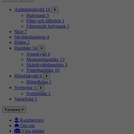
Andningsskydd
16
Halvmask
5
Filter och tillbehör
1
Filtrerande halvmask
1
Skor
7
Skyddsglasögon
4
Hjälm
2
Handske
34
Armskydd
4
Montagehandske
13
Skärskyddshandske
3
Vinterhandske
10
Hörselskydd
6
Hörselkåpa
1
Svetsvisir
1
Svetshjälm
1
Varselväst
1
Kampanj
Kundservice
Om oss
Våra depåer