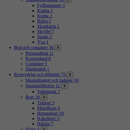
Fyllhammare
3
Krafsa
1
Kratta
2
Räfsa
1
Skottkärra
1
Skyffel
7
Spade
2
Yxa
1
Bod och container
30
Personalbod
11
Kontorsbod
8
Container
5
Slamtoalett
1
Reservdelar och tillbehör
75
Maskinbatteri och laddare
10
Maskintillbehör
12
Vattentank
7
Borr
29
Träborr
3
Metallborr
4
Betongborr
10
Kakelborr
3
Hålsåg
7
Slang
4