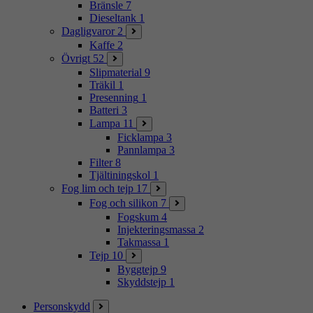
Bränsle
7
Dieseltank
1
Dagligvaror
2
Kaffe
2
Övrigt
52
Slipmaterial
9
Träkil
1
Presenning
1
Batteri
3
Lampa
11
Ficklampa
3
Pannlampa
3
Filter
8
Tjältiningskol
1
Fog lim och tejp
17
Fog och silikon
7
Fogskum
4
Injekteringsmassa
2
Takmassa
1
Tejp
10
Byggtejp
9
Skyddstejp
1
Personskydd