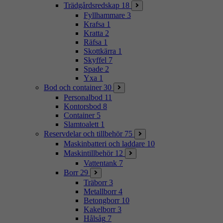
Trädgårdsredskap
18
Fyllhammare
3
Krafsa
1
Kratta
2
Räfsa
1
Skottkärra
1
Skyffel
7
Spade
2
Yxa
1
Bod och container
30
Personalbod
11
Kontorsbod
8
Container
5
Slamtoalett
1
Reservdelar och tillbehör
75
Maskinbatteri och laddare
10
Maskintillbehör
12
Vattentank
7
Borr
29
Träborr
3
Metallborr
4
Betongborr
10
Kakelborr
3
Hålsåg
7