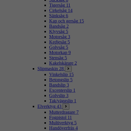
Tigersåg
11
Cirkelsåg
14
Sänksåg
6
Kap och gersåg
15
Bandsåg
2
Klyvsåg
5
Motorsåg
3
Kedjesåg
5
Golvsåg
5
Motorkap
9
Stensåg
5
Kakelskärare
2
Slipmaskin
28
Vinkelslip
15
Betongslip
5
Bandslip
3
Excenterslip
1
Golvslip
3
Tak/väggslip
1
Elverktyg
43
Mutterdragare
7
Fogpistol
11
Multiverktyg
5
Handöverfräs
4