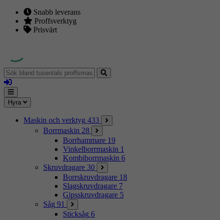
Snabb leverans
Proffsverktyg
Prisvärt
Sök
bland
Logga
tusentals
in
proffsmaskiner
Mina
Meny
Hyra
sidor
Maskin och verktyg
433
Borrmaskin
28
Borrhammare
19
Vinkelborrmaskin
1
Kombiborrmaskin
6
Skruvdragare
30
Borrskruvdragare
18
Slagskruvdragare
7
Gipsskruvdragare
5
Såg
91
Sticksåg
6