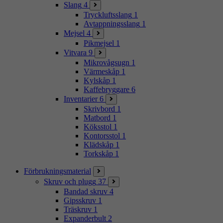
Slang
4
Tryckluftsslang
1
Avtappningsslang
1
Mejsel
4
Pikmejsel
1
Vitvara
9
Mikrovågsugn
1
Värmeskåp
1
Kylskåp
1
Kaffebryggare
6
Inventarier
6
Skrivbord
1
Matbord
1
Köksstol
1
Kontorsstol
1
Klädskåp
1
Torkskåp
1
Förbrukningsmaterial
Skruv och plugg
37
Bandad skruv
4
Gipsskruv
1
Träskruv
1
Expanderbult
2