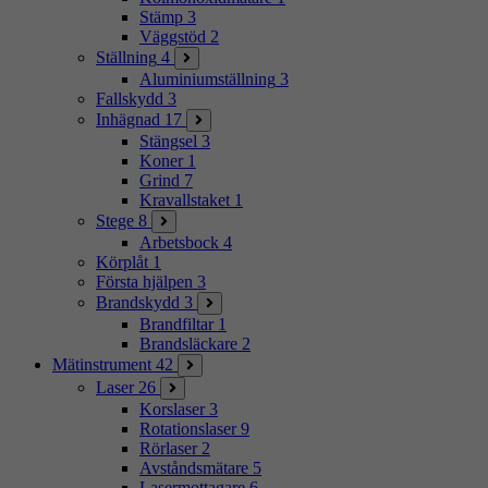
Stämp
3
Väggstöd
2
Ställning
4
Aluminiumställning
3
Fallskydd
3
Inhägnad
17
Stängsel
3
Koner
1
Grind
7
Kravallstaket
1
Stege
8
Arbetsbock
4
Körplåt
1
Första hjälpen
3
Brandskydd
3
Brandfiltar
1
Brandsläckare
2
Mätinstrument
42
Laser
26
Korslaser
3
Rotationslaser
9
Rörlaser
2
Avståndsmätare
5
Lasermottagare
6