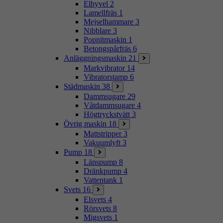
Elhyvel
2
Lamellfräs
1
Mejselhammare
3
Nibblare
3
Popnitmaskin
1
Betongspårfräs
6
Anläggningsmaskin
21
Markvibrator
14
Vibratorstamp
6
Städmaskin
38
Dammsugare
29
Våtdammsugare
4
Högtryckstvätt
3
Övrig maskin
18
Mattstripper
3
Vakuumlyft
3
Pump
18
Länspump
8
Dränkpump
4
Vattentank
1
Svets
16
Elsvets
4
Rörsvets
8
Migsvets
1