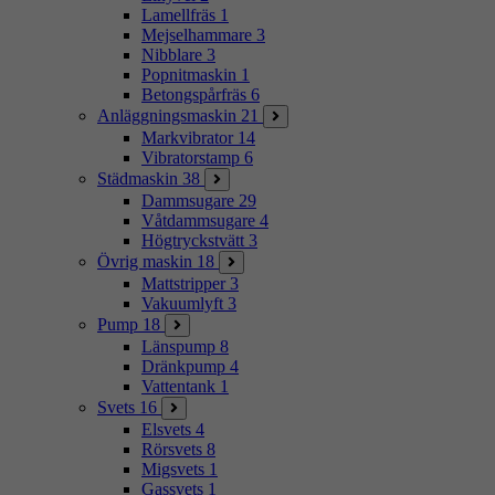
Lamellfräs
1
Mejselhammare
3
Nibblare
3
Popnitmaskin
1
Betongspårfräs
6
Anläggningsmaskin
21
Markvibrator
14
Vibratorstamp
6
Städmaskin
38
Dammsugare
29
Våtdammsugare
4
Högtryckstvätt
3
Övrig maskin
18
Mattstripper
3
Vakuumlyft
3
Pump
18
Länspump
8
Dränkpump
4
Vattentank
1
Svets
16
Elsvets
4
Rörsvets
8
Migsvets
1
Gassvets
1