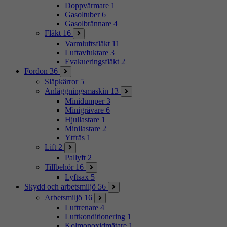
Doppvärmare
1
Gasoltuber
6
Gasolbrännare
4
Fläkt
16
Varmluftsfläkt
11
Luftavfuktare
3
Evakueringsfläkt
2
Fordon
36
Släpkärror
5
Anläggningsmaskin
13
Minidumper
3
Minigrävare
6
Hjullastare
1
Minilastare
2
Ytfräs
1
Lift
2
Pallyft
2
Tillbehör
16
Lyftsax
5
Skydd och arbetsmiljö
56
Arbetsmiljö
16
Luftrenare
4
Luftkonditionering
1
Kolmonoxidmätare
1