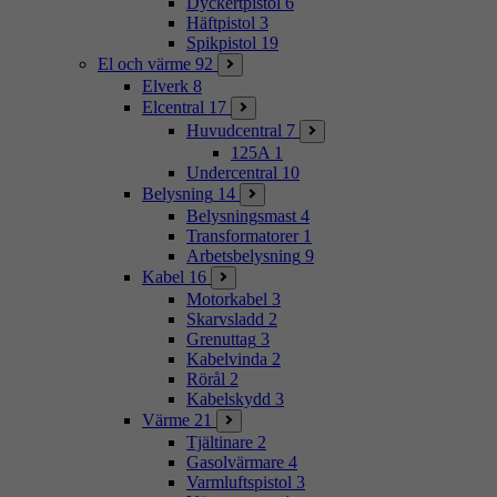
Dyckertpistol
6
Häftpistol
3
Spikpistol
19
El och värme
92
Elverk
8
Elcentral
17
Huvudcentral
7
125A
1
Undercentral
10
Belysning
14
Belysningsmast
4
Transformatorer
1
Arbetsbelysning
9
Kabel
16
Motorkabel
3
Skarvsladd
2
Grenuttag
3
Kabelvinda
2
Rörål
2
Kabelskydd
3
Värme
21
Tjältinare
2
Gasolvärmare
4
Varmluftspistol
3