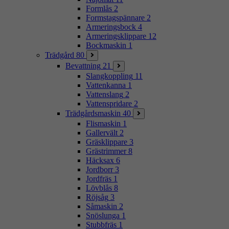
Formlås
2
Formstagspännare
2
Armeringsbock
4
Armeringsklippare
12
Bockmaskin
1
Trädgård
80
Bevattning
21
Slangkoppling
11
Vattenkanna
1
Vattenslang
2
Vattenspridare
2
Trädgårdsmaskin
40
Flismaskin
1
Gallervält
2
Gräsklippare
3
Grästrimmer
8
Häcksax
6
Jordborr
3
Jordfräs
1
Lövblås
8
Röjsåg
3
Såmaskin
2
Snöslunga
1
Stubbfräs
1