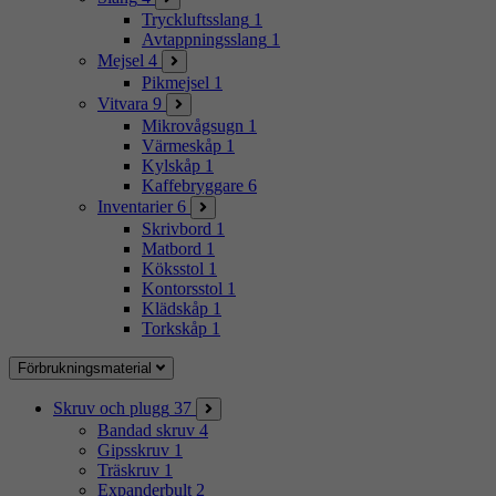
Tryckluftsslang
1
Avtappningsslang
1
Mejsel
4
Pikmejsel
1
Vitvara
9
Mikrovågsugn
1
Värmeskåp
1
Kylskåp
1
Kaffebryggare
6
Inventarier
6
Skrivbord
1
Matbord
1
Köksstol
1
Kontorsstol
1
Klädskåp
1
Torkskåp
1
Förbrukningsmaterial
Skruv och plugg
37
Bandad skruv
4
Gipsskruv
1
Träskruv
1
Expanderbult
2