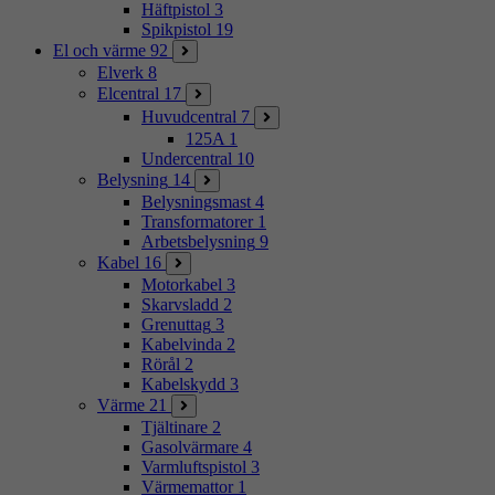
Häftpistol
3
Spikpistol
19
El och värme
92
Elverk
8
Elcentral
17
Huvudcentral
7
125A
1
Undercentral
10
Belysning
14
Belysningsmast
4
Transformatorer
1
Arbetsbelysning
9
Kabel
16
Motorkabel
3
Skarvsladd
2
Grenuttag
3
Kabelvinda
2
Rörål
2
Kabelskydd
3
Värme
21
Tjältinare
2
Gasolvärmare
4
Varmluftspistol
3
Värmemattor
1