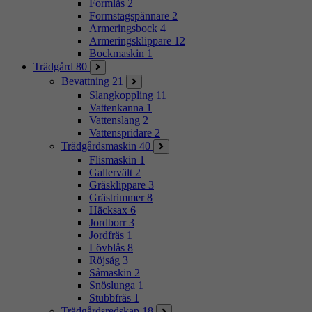
Formlås
2
Formstagspännare
2
Armeringsbock
4
Armeringsklippare
12
Bockmaskin
1
Trädgård
80
Bevattning
21
Slangkoppling
11
Vattenkanna
1
Vattenslang
2
Vattenspridare
2
Trädgårdsmaskin
40
Flismaskin
1
Gallervält
2
Gräsklippare
3
Grästrimmer
8
Häcksax
6
Jordborr
3
Jordfräs
1
Lövblås
8
Röjsåg
3
Såmaskin
2
Snöslunga
1
Stubbfräs
1
Trädgårdsredskap
18