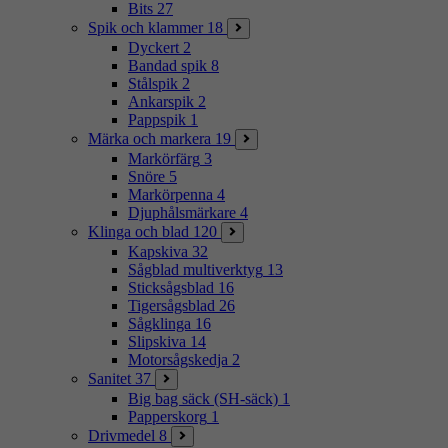
Bits
27
Spik och klammer
18
Dyckert
2
Bandad spik
8
Stålspik
2
Ankarspik
2
Pappspik
1
Märka och markera
19
Markörfärg
3
Snöre
5
Markörpenna
4
Djuphålsmärkare
4
Klinga och blad
120
Kapskiva
32
Sågblad multiverktyg
13
Sticksågsblad
16
Tigersågsblad
26
Sågklinga
16
Slipskiva
14
Motorsågskedja
2
Sanitet
37
Big bag säck (SH-säck)
1
Papperskorg
1
Drivmedel
8