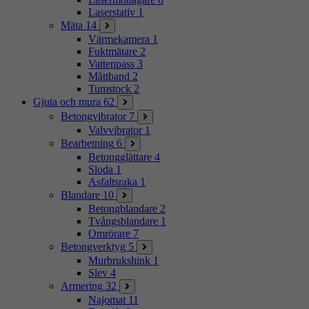
Laserstativ
1
Mäta
14
Värmekamera
1
Fuktmätare
2
Vattenpass
3
Måttband
2
Tumstock
2
Gjuta och mura
62
Betongvibrator
7
Valvvibrator
1
Bearbetning
6
Betongglättare
4
Sloda
1
Asfaltsraka
1
Blandare
10
Betongblandare
2
Tvångsblandare
1
Omrörare
7
Betongverktyg
5
Murbrukshink
1
Slev
4
Armering
32
Najomat
11