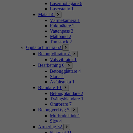
Lasermottagare
6
Laserstativ
1
Mäta
14
Värmekamera
1
Fuktmätare
2
Vattenpass
3
Måttband
2
Tumstock
2
Gjuta och mura
62
Betongvibrator
7
Valvvibrator
1
Bearbetning
6
Betongglättare
4
Sloda
1
Asfaltsraka
1
Blandare
10
Betongblandare
2
Tvångsblandare
1
Omrörare
7
Betongverktyg
5
Murbrukshink
1
Slev
4
Armering
32
Najomat
11