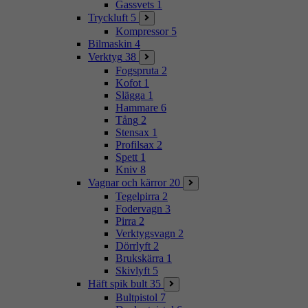
Gassvets
1
Tryckluft
5
Kompressor
5
Bilmaskin
4
Verktyg
38
Fogspruta
2
Kofot
1
Slägga
1
Hammare
6
Tång
2
Stensax
1
Profilsax
2
Spett
1
Kniv
8
Vagnar och kärror
20
Tegelpirra
2
Fodervagn
3
Pirra
2
Verktygsvagn
2
Dörrlyft
2
Brukskärra
1
Skivlyft
5
Häft spik bult
35
Bultpistol
7