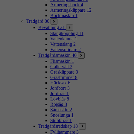
Armeringsbock
4
Armeringsklippare
12
Bockmaskin
1
Trädgård
80
Bevattning
21
Slangkoppling
11
Vattenkanna
1
Vattenslang
2
Vattenspridare
2
Trädgårdsmaskin
40
Flismaskin
1
Gallervält
2
Gräsklippare
3
Grästrimmer
8
Häcksax
6
Jordborr
3
Jordfräs
1
Lövblås
8
Röjsåg
3
Såmaskin
2
Snöslunga
1
Stubbfräs
1
Trädgårdsredskap
18
Fyllhammare
3