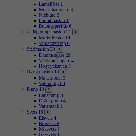
Lamellfräs
1
Mejselhammare
3
Nibblare
3
Popnitmaskin
1
Betongspårfräs
6
Anläggningsmaskin
21
Markvibrator
14
Vibratorstamp
6
Städmaskin
38
Dammsugare
29
Våtdammsugare
4
Högtryckstvätt
3
Övrig maskin
18
Mattstripper
3
Vakuumlyft
3
Pump
18
Länspump
8
Dränkpump
4
Vattentank
1
Svets
16
Elsvets
4
Rörsvets
8
Migsvets
1
Gassvets
1