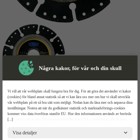
Några kakor, för vår och din skull
Kapskiva
Mer information
Vi vill att vår webbplats skall fungera bra för dig. För att göra det använder vi kakor
(cookies) för bland annat statistik så att vi kan lära oss mer om hur vi skall utveckla
vår webbplats på ett så bra sätt som möjligt. Nedan kan du läsa mer och anpassa dina
Tyrolit DCCI
inställningar. Notera att när du godkänner statistik och marknadsförings-cookies
kommer viss data överföras utanför EU. Hur den informationen används av berörda
[...]
bolag vet vi inte exakt. Till exempel uppfyller inte USA:s lagstiftning alla de krav
Skär och fasar samtidigt
gällande hantering av personuppgifter som ställs inom EU, vilket kan innebära vissa
Skärdjupsmätare
risker för dina personuppgifter. De berörda bolagen måste lämna över uppgifter till
Visa detaljer
Specialgjord för plaströr
brottsbekämpande myndigheter i USA om de får en sådan begäran. Det kan dock