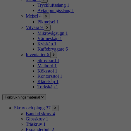
Tryckluftsslang
1
Avtappningsslang
1
Mejsel
4
Pikmejsel
1
Vitvara
9
Mikrovågsugn
1
Värmeskåp
1
Kylskåp
1
Kaffebryggare
6
Inventarier
6
Skrivbord
1
Matbord
1
Köksstol
1
Kontorsstol
1
Klädskåp
1
Torkskåp
1
Förbrukningsmaterial
Skruv och plugg
37
Bandad skruv
4
Gipsskruv
1
Träskruv
1
Expanderbult
2