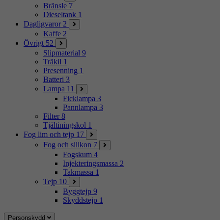
Bränsle
7
Dieseltank
1
Dagligvaror
2
Kaffe
2
Övrigt
52
Slipmaterial
9
Träkil
1
Presenning
1
Batteri
3
Lampa
11
Ficklampa
3
Pannlampa
3
Filter
8
Tjältiningskol
1
Fog lim och tejp
17
Fog och silikon
7
Fogskum
4
Injekteringsmassa
2
Takmassa
1
Tejp
10
Byggtejp
9
Skyddstejp
1
Personskydd