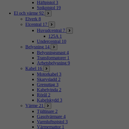
Häftpistol
3
Spikpistol
19
El och värme
92
Elverk
8
Elcentral
17
Huvudcentral
7
125A
1
Undercentral
10
Belysning
14
Belysningsmast
4
Transformatorer
1
Arbetsbelysning
9
Kabel
16
Motorkabel
3
Skarvsladd
2
Grenuttag
3
Kabelvinda
2
Rörål
2
Kabelskydd
3
Värme
21
Tjältinare
2
Gasolvärmare
4
Varmluftspistol
3
Värmemattor
1