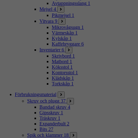
Avtappningsslang
1
Mejsel
4
Pikmejsel
1
Vitvara
9
Mikrovågsugn
1
Värmeskåp
1
Kylskåp
1
Kaffebryggare
6
Inventarier
6
Skrivbord
1
Matbord
1
Köksstol
1
Kontorsstol
1
Klädskåp
1
Torkskåp
1
Förbrukningsmaterial
Skruv och plugg
37
Bandad skruv
4
Gipsskruv
1
Träskruv
1
Expanderbult
2
Bits
27
Spik och klammer
18