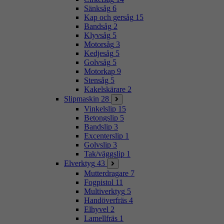
Sänksåg
6
Kap och gersåg
15
Bandsåg
2
Klyvsåg
5
Motorsåg
3
Kedjesåg
5
Golvsåg
5
Motorkap
9
Stensåg
5
Kakelskärare
2
Slipmaskin
28
Vinkelslip
15
Betongslip
5
Bandslip
3
Excenterslip
1
Golvslip
3
Tak/väggslip
1
Elverktyg
43
Mutterdragare
7
Fogpistol
11
Multiverktyg
5
Handöverfräs
4
Elhyvel
2
Lamellfräs
1