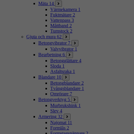
Mäta
14
Värmekamera
1
Fuktmätare
2
Vattenpass
3
Måttband
2
Tumstock
2
Gjuta och mura
62
Betongvibrator
7
Valvvibrator
1
Bearbetning
6
Betongglättare
4
Sloda
1
Asfaltsraka
1
Blandare
10
Betongblandare
2
Tvångsblandare
1
Omrörare
7
Betongverktyg
5
Murbrukshink
1
Slev
4
Armering
32
Najomat
11
Formlås
2
Formstagspännare
2