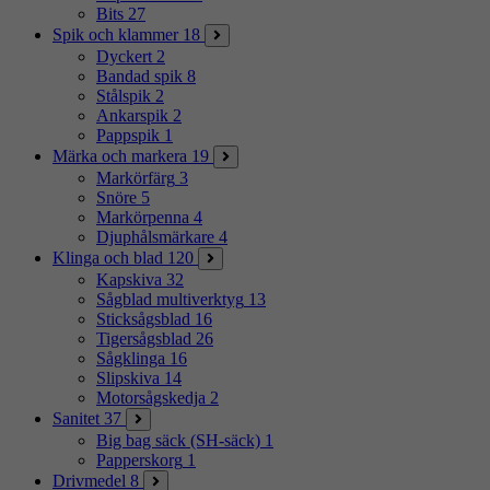
Bits
27
Spik och klammer
18
Dyckert
2
Bandad spik
8
Stålspik
2
Ankarspik
2
Pappspik
1
Märka och markera
19
Markörfärg
3
Snöre
5
Markörpenna
4
Djuphålsmärkare
4
Klinga och blad
120
Kapskiva
32
Sågblad multiverktyg
13
Sticksågsblad
16
Tigersågsblad
26
Sågklinga
16
Slipskiva
14
Motorsågskedja
2
Sanitet
37
Big bag säck (SH-säck)
1
Papperskorg
1
Drivmedel
8