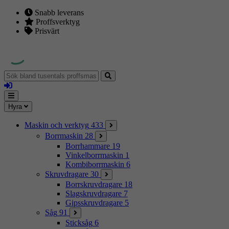
Snabb leverans
Proffsverktyg
Prisvärt
Sök
bland
Logga
tusentals
in
proffsmaskiner
Mina
Meny
Hyra
sidor
Maskin och verktyg
433
Borrmaskin
28
Borrhammare
19
Vinkelborrmaskin
1
Kombiborrmaskin
6
Skruvdragare
30
Borrskruvdragare
18
Slagskruvdragare
7
Gipsskruvdragare
5
Såg
91
Sticksåg
6