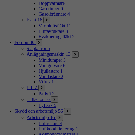
Doppvärmare
1
Gasoltuber
6
Gasolbrännare
4
Fläkt
16
Varmluftsfläkt
11
Luftavfuktare
3
Evakueringsfläkt
2
Fordon
36
Släpkärror
5
Anläggningsmaskin
13
Minidumper
3
Minigrävare
6
Hjullastare
1
Minilastare
2
Ytfräs
1
Lift
2
Pallyft
2
Tillbehör
16
Lyftsax
5
Skydd och arbetsmiljö
56
Arbetsmiljö
16
Luftrenare
4
Luftkonditionering
1
Kolmonoxidmätare
1