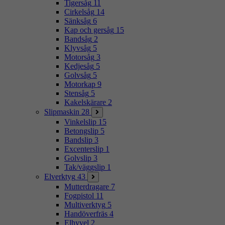
Tigersåg
11
Cirkelsåg
14
Sänksåg
6
Kap och gersåg
15
Bandsåg
2
Klyvsåg
5
Motorsåg
3
Kedjesåg
5
Golvsåg
5
Motorkap
9
Stensåg
5
Kakelskärare
2
Slipmaskin
28
Vinkelslip
15
Betongslip
5
Bandslip
3
Excenterslip
1
Golvslip
3
Tak/väggslip
1
Elverktyg
43
Mutterdragare
7
Fogpistol
11
Multiverktyg
5
Handöverfräs
4
Elhyvel
2