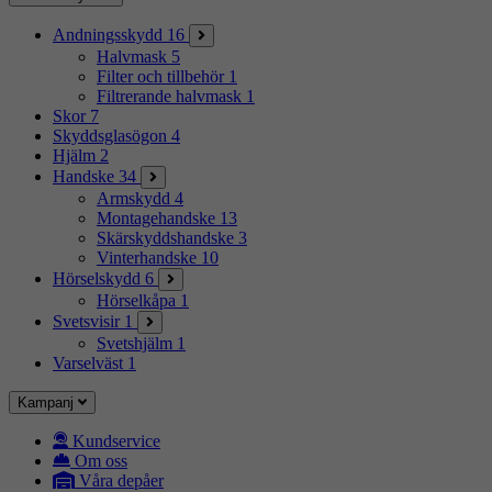
Andningsskydd
16
Halvmask
5
Filter och tillbehör
1
Filtrerande halvmask
1
Skor
7
Skyddsglasögon
4
Hjälm
2
Handske
34
Armskydd
4
Montagehandske
13
Skärskyddshandske
3
Vinterhandske
10
Hörselskydd
6
Hörselkåpa
1
Svetsvisir
1
Svetshjälm
1
Varselväst
1
Kampanj
Kundservice
Om oss
Våra depåer