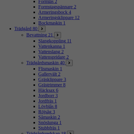
Formlås
2
Formstagspännare
2
Armeringsbock
4
Armeringsklippare
12
Bockmaskin
1
Trädgård
80
Bevattning
21
Slangkoppling
11
Vattenkanna
1
Vattenslang
2
Vattenspridare
2
Trädgårdsmaskin
40
Flismaskin
1
Gallervält
2
Gräsklippare
3
Grästrimmer
8
Häcksax
6
Jordborr
3
Jordfräs
1
Lövblås
8
Röjsåg
3
Såmaskin
2
Snöslunga
1
Stubbfräs
1
Trädgårdsredskap
18