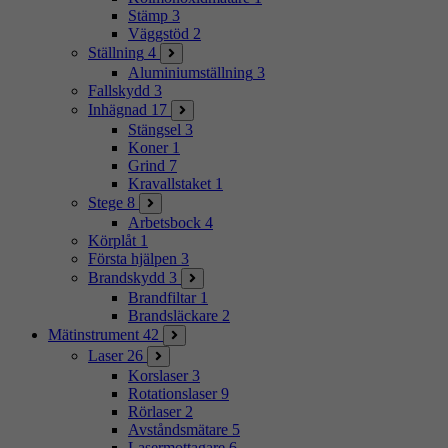
Stämp
3
Väggstöd
2
Ställning
4
Aluminiumställning
3
Fallskydd
3
Inhägnad
17
Stängsel
3
Koner
1
Grind
7
Kravallstaket
1
Stege
8
Arbetsbock
4
Körplåt
1
Första hjälpen
3
Brandskydd
3
Brandfiltar
1
Brandsläckare
2
Mätinstrument
42
Laser
26
Korslaser
3
Rotationslaser
9
Rörlaser
2
Avståndsmätare
5
Lasermottagare
6