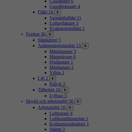
Gasoltuber
6
Gasolbrännare
4
Fläkt
16
Varmluftsfläkt
11
Luftavfuktare
3
Evakueringsfläkt
2
Fordon
36
Släpkärror
5
Anläggningsmaskin
13
Minidumper
3
Minigrävare
6
Hjullastare
1
Minilastare
2
Ytfräs
1
Lift
2
Pallyft
2
Tillbehör
16
Lyftsax
5
Skydd och arbetsmiljö
56
Arbetsmiljö
16
Luftrenare
4
Luftkonditionering
1
Kolmonoxidmätare
1
Stämp
3