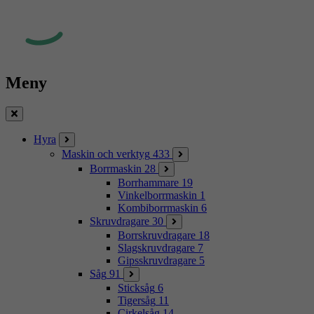
Meny
Stäng
Hyra
Maskin och verktyg
433
Borrmaskin
28
Borrhammare
19
Vinkelborrmaskin
1
Kombiborrmaskin
6
Skruvdragare
30
Borrskruvdragare
18
Slagskruvdragare
7
Gipsskruvdragare
5
Såg
91
Sticksåg
6
Tigersåg
11
Cirkelsåg
14