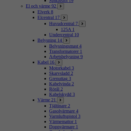
Spikpistol
19
El och värme
92
Elverk
8
Elcentral
17
Huvudcentral
7
125A
1
Undercentral
10
Belysning
14
Belysningsmast
4
Transformatorer
1
Arbetsbelysning
9
Kabel
16
Motorkabel
3
Skarvsladd
2
Grenuttag
3
Kabelvinda
2
Rörål
2
Kabelskydd
3
Värme
21
Tjältinare
2
Gasolvärmare
4
Varmluftspistol
3
Värmemattor
1
Doppvärmare
1