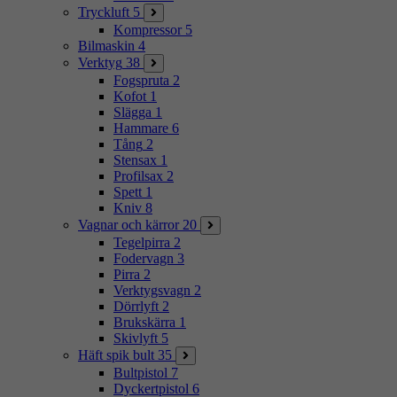
Tryckluft
5
Kompressor
5
Bilmaskin
4
Verktyg
38
Fogspruta
2
Kofot
1
Slägga
1
Hammare
6
Tång
2
Stensax
1
Profilsax
2
Spett
1
Kniv
8
Vagnar och kärror
20
Tegelpirra
2
Fodervagn
3
Pirra
2
Verktygsvagn
2
Dörrlyft
2
Brukskärra
1
Skivlyft
5
Häft spik bult
35
Bultpistol
7
Dyckertpistol
6