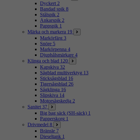
Dyckert
2
Bandad spik
8
Stålspik
2
Ankarspik
2
Pappspik
1
Märka och markera
19
Markörfärg
3
Snöre
5
Markörpenna
4
Djuphålsmärkare
4
Klinga och blad
120
Kapskiva
32
Sågblad multiverktyg
13
Sticksågsblad
16
Tigersågsblad
26
Sågklinga
16
Slipskiva
14
Motorsågskedja
2
Sanitet
37
Big bag säck (SH-säck)
1
Papperskorg
1
Drivmedel
8
Bränsle
7
Dieseltank
1