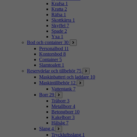
Krafsa
1
Kratta
2
Räfsa
1
Skottkärra
1
Skyffel
7
Spade
2
Yxa
1
Bod och container
30
Personalbod
11
Kontorsbod
8
Container
5
Slamtoalett
1
Reservdelar och tillbehör
75
Maskinbatteri och laddare
10
Maskintillbehör
12
Vattentank
7
Borr
29
Träborr
3
Metallborr
4
Betongborr
10
Kakelborr
3
Hålsåg
7
Slang
4
Tryckluftsslang
1