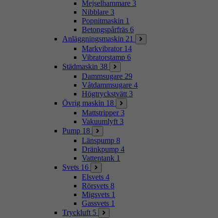
Mejselhammare
3
Nibblare
3
Popnitmaskin
1
Betongspårfräs
6
Anläggningsmaskin
21
Markvibrator
14
Vibratorstamp
6
Städmaskin
38
Dammsugare
29
Våtdammsugare
4
Högtryckstvätt
3
Övrig maskin
18
Mattstripper
3
Vakuumlyft
3
Pump
18
Länspump
8
Dränkpump
4
Vattentank
1
Svets
16
Elsvets
4
Rörsvets
8
Migsvets
1
Gassvets
1
Tryckluft
5