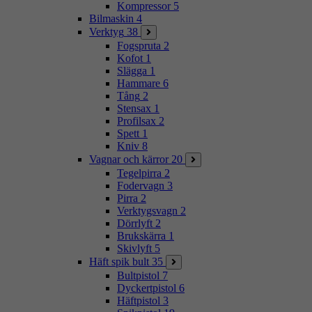
Kompressor
5
Bilmaskin
4
Verktyg
38
Fogspruta
2
Kofot
1
Slägga
1
Hammare
6
Tång
2
Stensax
1
Profilsax
2
Spett
1
Kniv
8
Vagnar och kärror
20
Tegelpirra
2
Fodervagn
3
Pirra
2
Verktygsvagn
2
Dörrlyft
2
Brukskärra
1
Skivlyft
5
Häft spik bult
35
Bultpistol
7
Dyckertpistol
6
Häftpistol
3