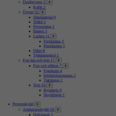
Dagligvaror
2
Kaffe
2
Övrigt
52
Slipmaterial
9
Träkil
1
Presenning
1
Batteri
3
Lampa
11
Ficklampa
3
Pannlampa
3
Filter
8
Tjältiningskol
1
Fog lim och tejp
17
Fog och silikon
7
Fogskum
4
Injekteringsmassa
2
Takmassa
1
Tejp
10
Byggtejp
9
Skyddstejp
1
Personskydd
Andningsskydd
16
Halvmask
5