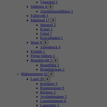
Väggstöd
2
Ställning
4
Aluminiumställning
3
Fallskydd
3
Inhägnad
17
Stängsel
3
Koner
1
Grind
7
Kravallstaket
1
Stege
8
Arbetsbock
4
Körplåt
1
Första hjälpen
3
Brandskydd
3
Brandfiltar
1
Brandsläckare
2
Mätinstrument
42
Laser
26
Korslaser
3
Rotationslaser
9
Rörlaser
2
Avståndsmätare
5
Lasermottagare
6
Laserstativ
1