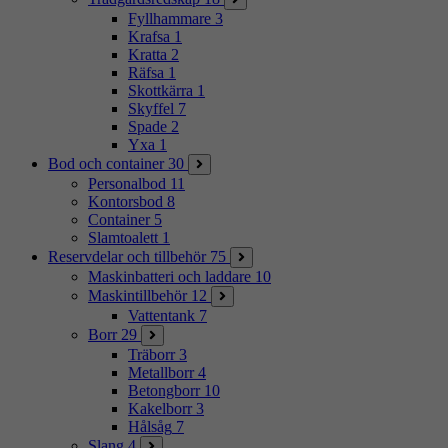
Fyllhammare
3
Krafsa
1
Kratta
2
Räfsa
1
Skottkärra
1
Skyffel
7
Spade
2
Yxa
1
Bod och container
30
Personalbod
11
Kontorsbod
8
Container
5
Slamtoalett
1
Reservdelar och tillbehör
75
Maskinbatteri och laddare
10
Maskintillbehör
12
Vattentank
7
Borr
29
Träborr
3
Metallborr
4
Betongborr
10
Kakelborr
3
Hålsåg
7
Slang
4