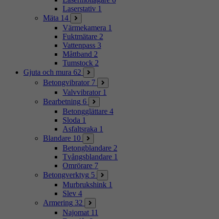
Laserstativ
1
Mäta
14
Värmekamera
1
Fuktmätare
2
Vattenpass
3
Måttband
2
Tumstock
2
Gjuta och mura
62
Betongvibrator
7
Valvvibrator
1
Bearbetning
6
Betongglättare
4
Sloda
1
Asfaltsraka
1
Blandare
10
Betongblandare
2
Tvångsblandare
1
Omrörare
7
Betongverktyg
5
Murbrukshink
1
Slev
4
Armering
32
Najomat
11