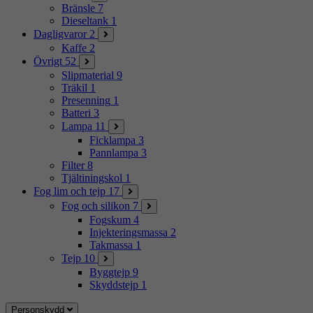
Bränsle
7
Dieseltank
1
Dagligvaror
2
Kaffe
2
Övrigt
52
Slipmaterial
9
Träkil
1
Presenning
1
Batteri
3
Lampa
11
Ficklampa
3
Pannlampa
3
Filter
8
Tjältiningskol
1
Fog lim och tejp
17
Fog och silikon
7
Fogskum
4
Injekteringsmassa
2
Takmassa
1
Tejp
10
Byggtejp
9
Skyddstejp
1
Personskydd