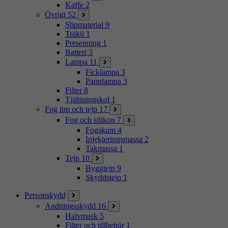
Kaffe
2
Övrigt
52
Slipmaterial
9
Träkil
1
Presenning
1
Batteri
3
Lampa
11
Ficklampa
3
Pannlampa
3
Filter
8
Tjältiningskol
1
Fog lim och tejp
17
Fog och silikon
7
Fogskum
4
Injekteringsmassa
2
Takmassa
1
Tejp
10
Byggtejp
9
Skyddstejp
1
Personskydd
Andningsskydd
16
Halvmask
5
Filter och tillbehör
1