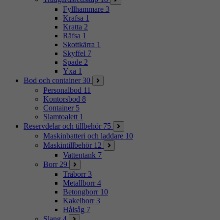
Fyllhammare
3
Krafsa
1
Kratta
2
Räfsa
1
Skottkärra
1
Skyffel
7
Spade
2
Yxa
1
Bod och container
30
Personalbod
11
Kontorsbod
8
Container
5
Slamtoalett
1
Reservdelar och tillbehör
75
Maskinbatteri och laddare
10
Maskintillbehör
12
Vattentank
7
Borr
29
Träborr
3
Metallborr
4
Betongborr
10
Kakelborr
3
Hålsåg
7
Slang
4