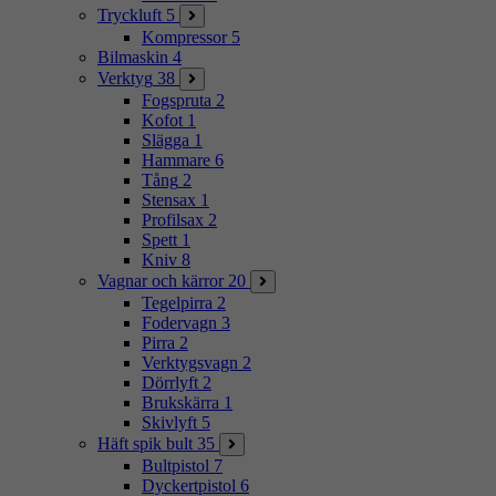
Tryckluft
5
Kompressor
5
Bilmaskin
4
Verktyg
38
Fogspruta
2
Kofot
1
Slägga
1
Hammare
6
Tång
2
Stensax
1
Profilsax
2
Spett
1
Kniv
8
Vagnar och kärror
20
Tegelpirra
2
Fodervagn
3
Pirra
2
Verktygsvagn
2
Dörrlyft
2
Brukskärra
1
Skivlyft
5
Häft spik bult
35
Bultpistol
7
Dyckertpistol
6