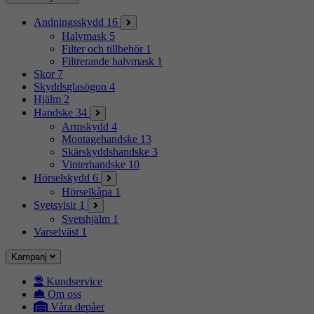
Andningsskydd
16
Halvmask
5
Filter och tillbehör
1
Filtrerande halvmask
1
Skor
7
Skyddsglasögon
4
Hjälm
2
Handske
34
Armskydd
4
Montagehandske
13
Skärskyddshandske
3
Vinterhandske
10
Hörselskydd
6
Hörselkåpa
1
Svetsvisir
1
Svetshjälm
1
Varselväst
1
Kampanj
Kundservice
Om oss
Våra depåer