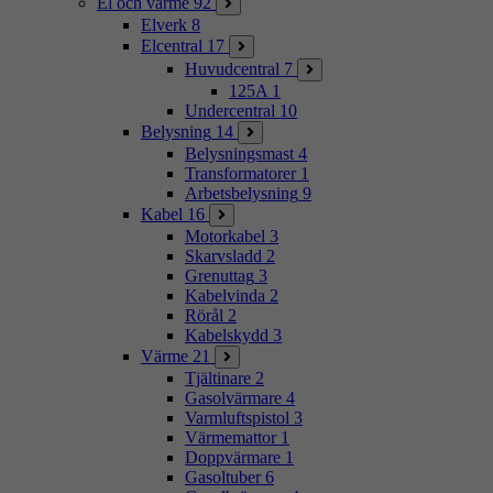
El och värme
92
Elverk
8
Elcentral
17
Huvudcentral
7
125A
1
Undercentral
10
Belysning
14
Belysningsmast
4
Transformatorer
1
Arbetsbelysning
9
Kabel
16
Motorkabel
3
Skarvsladd
2
Grenuttag
3
Kabelvinda
2
Rörål
2
Kabelskydd
3
Värme
21
Tjältinare
2
Gasolvärmare
4
Varmluftspistol
3
Värmemattor
1
Doppvärmare
1
Gasoltuber
6