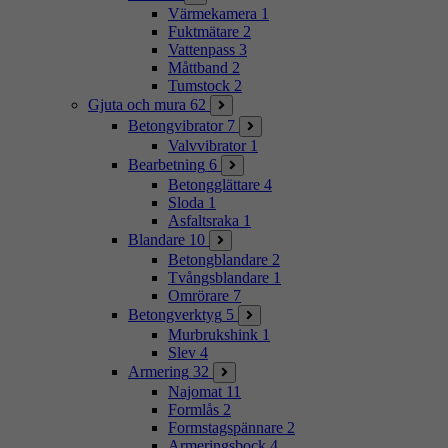
Värmekamera
1
Fuktmätare
2
Vattenpass
3
Måttband
2
Tumstock
2
Gjuta och mura
62
Betongvibrator
7
Valvvibrator
1
Bearbetning
6
Betongglättare
4
Sloda
1
Asfaltsraka
1
Blandare
10
Betongblandare
2
Tvångsblandare
1
Omrörare
7
Betongverktyg
5
Murbrukshink
1
Slev
4
Armering
32
Najomat
11
Formlås
2
Formstagspännare
2
Armeringsbock
4