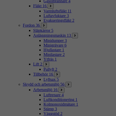
Gasolbrännare
4
Fläkt
16
Varmluftsfläkt
11
Luftavfuktare
3
Evakueringsfläkt
2
Fordon
36
Släpkärror
5
Anläggningsmaskin
13
Minidumper
3
Minigrävare
6
Hjullastare
1
Minilastare
2
Ytfräs
1
Lift
2
Pallyft
2
Tillbehör
16
Lyftsax
5
Skydd och arbetsmiljö
56
Arbetsmiljö
16
Luftrenare
4
Luftkonditionering
1
Kolmonoxidmätare
1
Stämp
3
Väggstöd
2