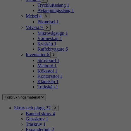
Tryckluftsslang
1
Avtappningsslang
1
Mejsel
4
Pikmejsel
1
Vitvara
9
Mikrovågsugn
1
Värmeskåp
1
Kylskåp
1
Kaffebryggare
6
Inventarier
6
Skrivbord
1
Matbord
1
Köksstol
1
Kontorsstol
1
Klädskåp
1
Torkskåp
1
Förbrukningsmaterial
Skruv och plugg
37
Bandad skruv
4
Gipsskruv
1
Träskruv
1
Expanderbult
2