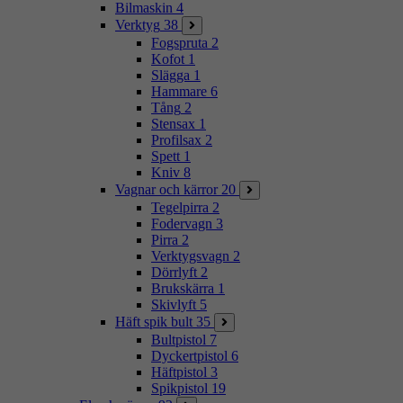
Bilmaskin
4
Verktyg
38
Fogspruta
2
Kofot
1
Slägga
1
Hammare
6
Tång
2
Stensax
1
Profilsax
2
Spett
1
Kniv
8
Vagnar och kärror
20
Tegelpirra
2
Fodervagn
3
Pirra
2
Verktygsvagn
2
Dörrlyft
2
Brukskärra
1
Skivlyft
5
Häft spik bult
35
Bultpistol
7
Dyckertpistol
6
Häftpistol
3
Spikpistol
19