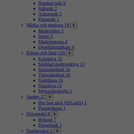
Bandad spik
8
Stålspik
2
Ankarspik
2
Pappspik
1
Märka och markera
19
Markörfärg
3
Snöre
5
Markörpenna
4
Djuphålsmärkare
4
Klinga och blad
120
Kapskiva
32
Sågblad multiverktyg
13
Sticksågsblad
16
Tigersågsblad
26
Sågklinga
16
Slipskiva
14
Motorsågskedja
2
Sanitet
37
Big bag säck (SH-säck)
1
Papperskorg
1
Drivmedel
8
Bränsle
7
Dieseltank
1
Dagligvaror
2