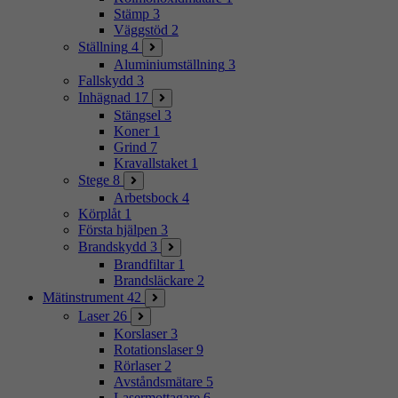
Stämp
3
Väggstöd
2
Ställning
4
Aluminiumställning
3
Fallskydd
3
Inhägnad
17
Stängsel
3
Koner
1
Grind
7
Kravallstaket
1
Stege
8
Arbetsbock
4
Körplåt
1
Första hjälpen
3
Brandskydd
3
Brandfiltar
1
Brandsläckare
2
Mätinstrument
42
Laser
26
Korslaser
3
Rotationslaser
9
Rörlaser
2
Avståndsmätare
5
Lasermottagare
6