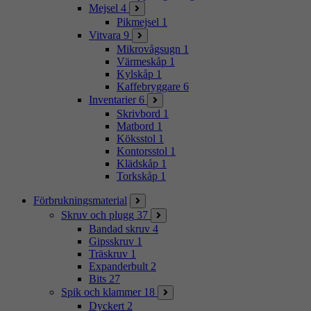
Mejsel
4
Pikmejsel
1
Vitvara
9
Mikrovågsugn
1
Värmeskåp
1
Kylskåp
1
Kaffebryggare
6
Inventarier
6
Skrivbord
1
Matbord
1
Köksstol
1
Kontorsstol
1
Klädskåp
1
Torkskåp
1
Förbrukningsmaterial
Skruv och plugg
37
Bandad skruv
4
Gipsskruv
1
Träskruv
1
Expanderbult
2
Bits
27
Spik och klammer
18
Dyckert
2