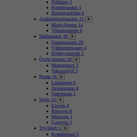
Nibblare
3
Popnitmaskin
1
Betongspårfräs
6
Anläggningsmaskin
21
Markvibrator
14
Vibratorstamp
6
Städmaskin
38
Dammsugare
29
Våtdammsugare
4
Högtryckstvätt
3
Övrig maskin
18
Mattstripper
3
Vakuumlyft
3
Pump
18
Länspump
8
Dränkpump
4
Vattentank
1
Svets
16
Elsvets
4
Rörsvets
8
Migsvets
1
Gassvets
1
Tryckluft
5
Kompressor
5