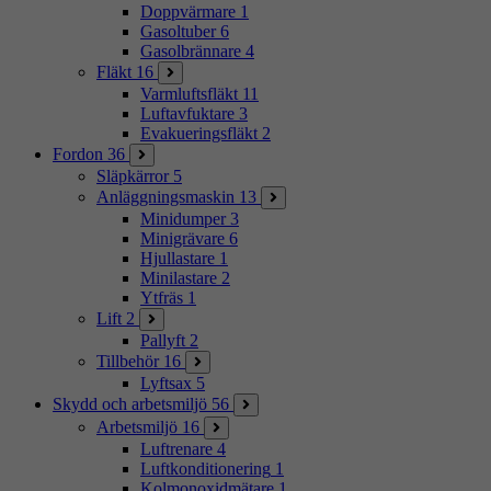
Doppvärmare
1
Gasoltuber
6
Gasolbrännare
4
Fläkt
16
Varmluftsfläkt
11
Luftavfuktare
3
Evakueringsfläkt
2
Fordon
36
Släpkärror
5
Anläggningsmaskin
13
Minidumper
3
Minigrävare
6
Hjullastare
1
Minilastare
2
Ytfräs
1
Lift
2
Pallyft
2
Tillbehör
16
Lyftsax
5
Skydd och arbetsmiljö
56
Arbetsmiljö
16
Luftrenare
4
Luftkonditionering
1
Kolmonoxidmätare
1