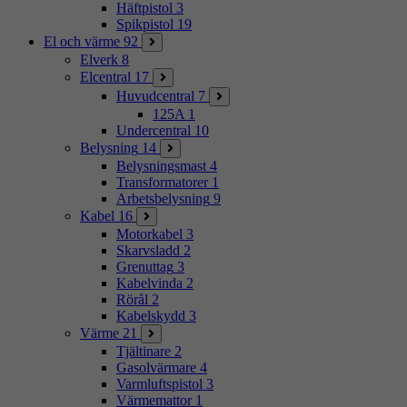
Häftpistol
3
Spikpistol
19
El och värme
92
Elverk
8
Elcentral
17
Huvudcentral
7
125A
1
Undercentral
10
Belysning
14
Belysningsmast
4
Transformatorer
1
Arbetsbelysning
9
Kabel
16
Motorkabel
3
Skarvsladd
2
Grenuttag
3
Kabelvinda
2
Rörål
2
Kabelskydd
3
Värme
21
Tjältinare
2
Gasolvärmare
4
Varmluftspistol
3
Värmemattor
1