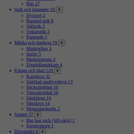
Bits
27
Spik och klammer
18
Dyckert
2
Bandad spik
8
Stålspik
2
Ankarspik
2
Pappspik
1
Märka och markera
19
Markörfärg
3
Snöre
5
Markörpenna
4
Djuphålsmärkare
4
Klinga och blad
120
Kapskiva
32
Sågblad multiverktyg
13
Sticksågsblad
16
Tigersågsblad
26
Sågklinga
16
Slipskiva
14
Motorsågskedja
2
Sanitet
37
Big bag säck (SH-säck)
1
Papperskorg
1
Drivmedel
8