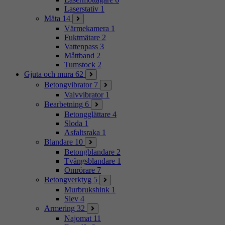
Laserstativ
1
Mäta
14
Värmekamera
1
Fuktmätare
2
Vattenpass
3
Måttband
2
Tumstock
2
Gjuta och mura
62
Betongvibrator
7
Valvvibrator
1
Bearbetning
6
Betongglättare
4
Sloda
1
Asfaltsraka
1
Blandare
10
Betongblandare
2
Tvångsblandare
1
Omrörare
7
Betongverktyg
5
Murbrukshink
1
Slev
4
Armering
32
Najomat
11