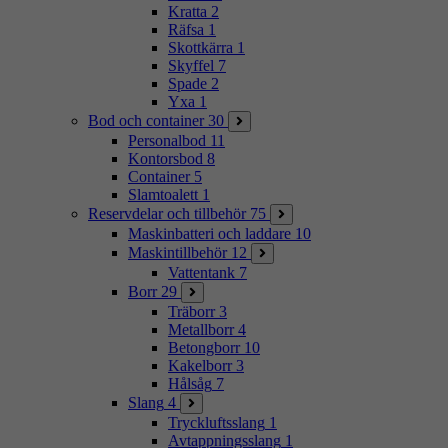
Kratta
2
Räfsa
1
Skottkärra
1
Skyffel
7
Spade
2
Yxa
1
Bod och container
30
Personalbod
11
Kontorsbod
8
Container
5
Slamtoalett
1
Reservdelar och tillbehör
75
Maskinbatteri och laddare
10
Maskintillbehör
12
Vattentank
7
Borr
29
Träborr
3
Metallborr
4
Betongborr
10
Kakelborr
3
Hålsåg
7
Slang
4
Tryckluftsslang
1
Avtappningsslang
1