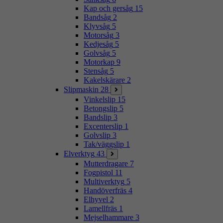
Kap och gersåg
15
Bandsåg
2
Klyvsåg
5
Motorsåg
3
Kedjesåg
5
Golvsåg
5
Motorkap
9
Stensåg
5
Kakelskärare
2
Slipmaskin
28
Vinkelslip
15
Betongslip
5
Bandslip
3
Excenterslip
1
Golvslip
3
Tak/väggslip
1
Elverktyg
43
Mutterdragare
7
Fogpistol
11
Multiverktyg
5
Handöverfräs
4
Elhyvel
2
Lamellfräs
1
Mejselhammare
3