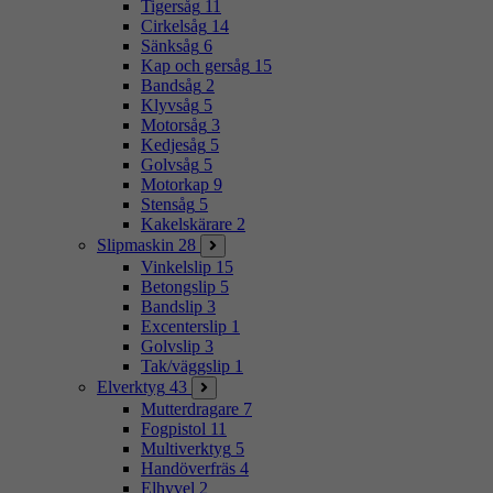
Tigersåg
11
Cirkelsåg
14
Sänksåg
6
Kap och gersåg
15
Bandsåg
2
Klyvsåg
5
Motorsåg
3
Kedjesåg
5
Golvsåg
5
Motorkap
9
Stensåg
5
Kakelskärare
2
Slipmaskin
28
Vinkelslip
15
Betongslip
5
Bandslip
3
Excenterslip
1
Golvslip
3
Tak/väggslip
1
Elverktyg
43
Mutterdragare
7
Fogpistol
11
Multiverktyg
5
Handöverfräs
4
Elhyvel
2