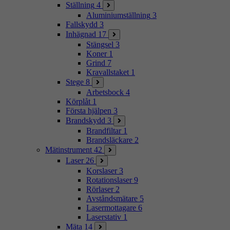
Ställning
4
Aluminiumställning
3
Fallskydd
3
Inhägnad
17
Stängsel
3
Koner
1
Grind
7
Kravallstaket
1
Stege
8
Arbetsbock
4
Körplåt
1
Första hjälpen
3
Brandskydd
3
Brandfiltar
1
Brandsläckare
2
Mätinstrument
42
Laser
26
Korslaser
3
Rotationslaser
9
Rörlaser
2
Avståndsmätare
5
Lasermottagare
6
Laserstativ
1
Mäta
14