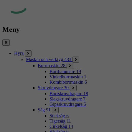
Meny
Stäng
Hyra
Maskin och verktyg
433
Borrmaskin
28
Borrhammare
19
Vinkelborrmaskin
1
Kombiborrmaskin
6
Skruvdragare
30
Borrskruvdragare
18
Slagskruvdragare
7
Gipsskruvdragare
5
Såg
91
Sticksåg
6
Tigersåg
11
Cirkelsåg
14
Sänksåg
6