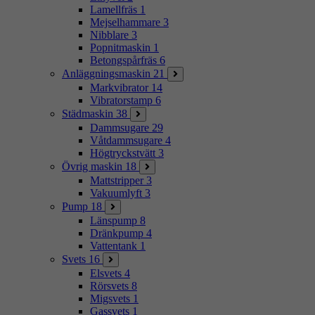
Lamellfräs
1
Mejselhammare
3
Nibblare
3
Popnitmaskin
1
Betongspårfräs
6
Anläggningsmaskin
21
Markvibrator
14
Vibratorstamp
6
Städmaskin
38
Dammsugare
29
Våtdammsugare
4
Högtryckstvätt
3
Övrig maskin
18
Mattstripper
3
Vakuumlyft
3
Pump
18
Länspump
8
Dränkpump
4
Vattentank
1
Svets
16
Elsvets
4
Rörsvets
8
Migsvets
1
Gassvets
1