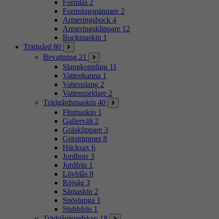
Formlås
2
Formstagspännare
2
Armeringsbock
4
Armeringsklippare
12
Bockmaskin
1
Trädgård
80
Bevattning
21
Slangkoppling
11
Vattenkanna
1
Vattenslang
2
Vattenspridare
2
Trädgårdsmaskin
40
Flismaskin
1
Gallervält
2
Gräsklippare
3
Grästrimmer
8
Häcksax
6
Jordborr
3
Jordfräs
1
Lövblås
8
Röjsåg
3
Såmaskin
2
Snöslunga
1
Stubbfräs
1
Trädgårdsredskap
18