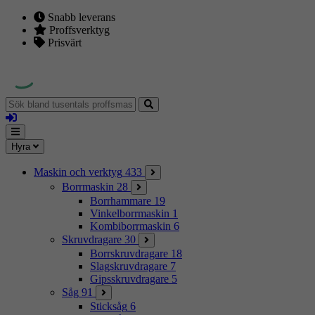
Snabb leverans
Proffsverktyg
Prisvärt
Sök
bland
Logga
tusentals
in
proffsmaskiner
Mina
Meny
Hyra
sidor
Maskin och verktyg
433
Borrmaskin
28
Borrhammare
19
Vinkelborrmaskin
1
Kombiborrmaskin
6
Skruvdragare
30
Borrskruvdragare
18
Slagskruvdragare
7
Gipsskruvdragare
5
Såg
91
Sticksåg
6