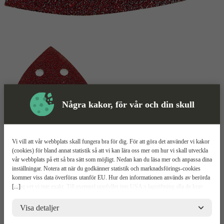
Några kakor, för vår och din skull
Vi vill att vår webbplats skall fungera bra för dig. För att göra det använder vi kakor
Slippapper
Mer information
(cookies) för bland annat statistik så att vi kan lära oss mer om hur vi skall utveckla
vår webbplats på ett så bra sätt som möjligt. Nedan kan du läsa mer och anpassa dina
HiKOKI Slippapper
inställningar. Notera att när du godkänner statistik och marknadsförings-cookies
kommer viss data överföras utanför EU. Hur den informationen används av berörda
[...]
bolag vet vi inte exakt. Till exempel uppfyller inte USA:s lagstiftning alla de krav
Karborrefäste
gällande hantering av personuppgifter som ställs inom EU, vilket kan innebära vissa
Mycket slitstarkt
risker för dina personuppgifter. De berörda bolagen måste lämna över uppgifter till
Visa detaljer
Praktiska hål för utsug
brottsbekämpande myndigheter i USA om de får en sådan begäran. Det kan dock
vara svårt eller omöjligt för dig att hävda dina rättigheter, t.ex. rätten till radering,