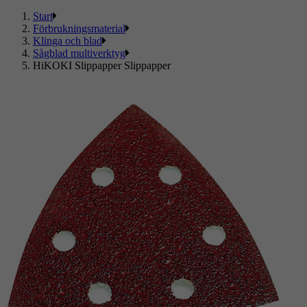
Start
Förbrukningsmaterial
Klinga och blad
Sågblad multiverktyg
HiKOKI Slippapper Slippapper