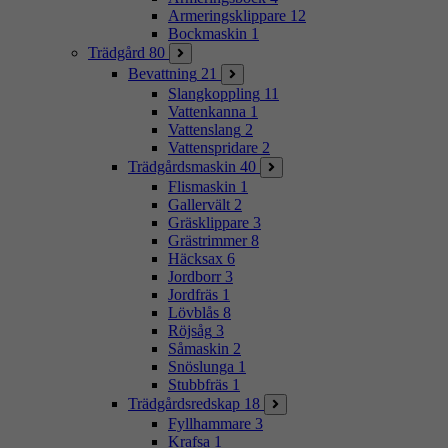
Armeringsklippare
12
Bockmaskin
1
Trädgård
80
Bevattning
21
Slangkoppling
11
Vattenkanna
1
Vattenslang
2
Vattenspridare
2
Trädgårdsmaskin
40
Flismaskin
1
Gallervält
2
Gräsklippare
3
Grästrimmer
8
Häcksax
6
Jordborr
3
Jordfräs
1
Lövblås
8
Röjsåg
3
Såmaskin
2
Snöslunga
1
Stubbfräs
1
Trädgårdsredskap
18
Fyllhammare
3
Krafsa
1