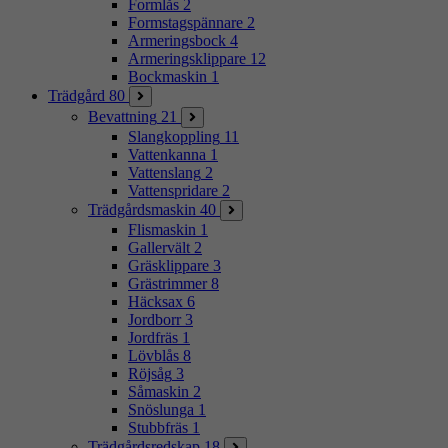
Formlås
2
Formstagspännare
2
Armeringsbock
4
Armeringsklippare
12
Bockmaskin
1
Trädgård
80
Bevattning
21
Slangkoppling
11
Vattenkanna
1
Vattenslang
2
Vattenspridare
2
Trädgårdsmaskin
40
Flismaskin
1
Gallervält
2
Gräsklippare
3
Grästrimmer
8
Häcksax
6
Jordborr
3
Jordfräs
1
Lövblås
8
Röjsåg
3
Såmaskin
2
Snöslunga
1
Stubbfräs
1
Trädgårdsredskap
18