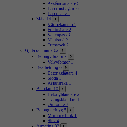
Avståndsmätare
5
Lasermottagare
6
Laserstativ
1
Mäta
14
Värmekamera
1
Fuktmätare
2
Vattenpass
3
Måttband
2
Tumstock
2
Gjuta och mura
62
Betongvibrator
7
Valvvibrator
1
Bearbetning
6
Betongglättare
4
Sloda
1
Asfaltsraka
1
Blandare
10
Betongblandare
2
Tvångsblandare
1
Omrörare
7
Betongverktyg
5
Murbrukshink
1
Slev
4
Armering
32