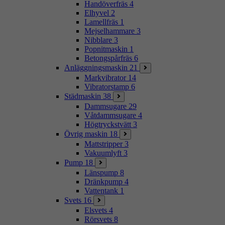
Handöverfräs
4
Elhyvel
2
Lamellfräs
1
Mejselhammare
3
Nibblare
3
Popnitmaskin
1
Betongspårfräs
6
Anläggningsmaskin
21
Markvibrator
14
Vibratorstamp
6
Städmaskin
38
Dammsugare
29
Våtdammsugare
4
Högtryckstvätt
3
Övrig maskin
18
Mattstripper
3
Vakuumlyft
3
Pump
18
Länspump
8
Dränkpump
4
Vattentank
1
Svets
16
Elsvets
4
Rörsvets
8