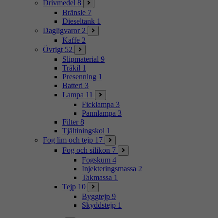
Drivmedel
8
Bränsle
7
Dieseltank
1
Dagligvaror
2
Kaffe
2
Övrigt
52
Slipmaterial
9
Träkil
1
Presenning
1
Batteri
3
Lampa
11
Ficklampa
3
Pannlampa
3
Filter
8
Tjältiningskol
1
Fog lim och tejp
17
Fog och silikon
7
Fogskum
4
Injekteringsmassa
2
Takmassa
1
Tejp
10
Byggtejp
9
Skyddstejp
1