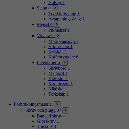
Hålsåg
7
Slang
4
Tryckluftsslang
1
Avtappningsslang
1
Mejsel
4
Pikmejsel
1
Vitvara
9
Mikrovågsugn
1
Värmeskåp
1
Kylskåp
1
Kaffebryggare
6
Inventarier
6
Skrivbord
1
Matbord
1
Köksstol
1
Kontorsstol
1
Klädskåp
1
Torkskåp
1
Förbrukningsmaterial
Skruv och plugg
37
Bandad skruv
4
Gipsskruv
1
Träskruv
1