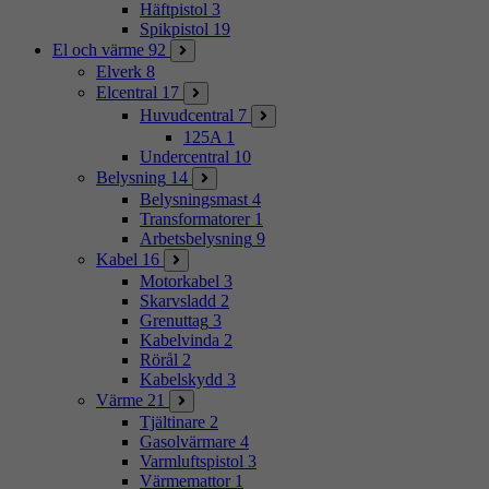
Häftpistol
3
Spikpistol
19
El och värme
92
Elverk
8
Elcentral
17
Huvudcentral
7
125A
1
Undercentral
10
Belysning
14
Belysningsmast
4
Transformatorer
1
Arbetsbelysning
9
Kabel
16
Motorkabel
3
Skarvsladd
2
Grenuttag
3
Kabelvinda
2
Rörål
2
Kabelskydd
3
Värme
21
Tjältinare
2
Gasolvärmare
4
Varmluftspistol
3
Värmemattor
1