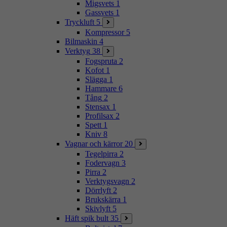
Migsvets
1
Gassvets
1
Tryckluft
5
Kompressor
5
Bilmaskin
4
Verktyg
38
Fogspruta
2
Kofot
1
Slägga
1
Hammare
6
Tång
2
Stensax
1
Profilsax
2
Spett
1
Kniv
8
Vagnar och kärror
20
Tegelpirra
2
Fodervagn
3
Pirra
2
Verktygsvagn
2
Dörrlyft
2
Brukskärra
1
Skivlyft
5
Häft spik bult
35