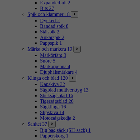
Expanderbult
2
Bits
27
Spik och klammer
18
Dyckert
2
Bandad spik
8
Stålspik
2
Ankarspik
2
Pappspik
1
Märka och markera
19
Markörfärg
3
Snöre
5
Markörpenna
4
Djuphålsmärkare
4
Klinga och blad
120
Kapskiva
32
Sågblad multiverktyg
13
Sticksågsblad
16
Tigersågsblad
26
Sågklinga
16
Slipskiva
14
Motorsågskedja
2
Sanitet
37
Big bag säck (SH-säck)
1
Papperskorg
1