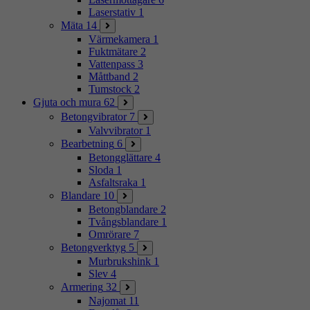
Laserstativ
1
Mäta
14
Värmekamera
1
Fuktmätare
2
Vattenpass
3
Måttband
2
Tumstock
2
Gjuta och mura
62
Betongvibrator
7
Valvvibrator
1
Bearbetning
6
Betongglättare
4
Sloda
1
Asfaltsraka
1
Blandare
10
Betongblandare
2
Tvångsblandare
1
Omrörare
7
Betongverktyg
5
Murbrukshink
1
Slev
4
Armering
32
Najomat
11