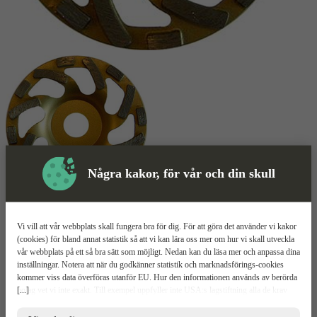
Några kakor, för vår och din skull
Skyddsutrustning
Vi vill att vår webbplats skall fungera bra för dig. För att göra det använder vi kakor
(cookies) för bland annat statistik så att vi kan lära oss mer om hur vi skall utveckla
Slipskiva
Mer information
vår webbplats på ett så bra sätt som möjligt. Nedan kan du läsa mer och anpassa dina
inställningar. Notera att när du godkänner statistik och marknadsförings-cookies
CARAT CUW
kommer viss data överföras utanför EU. Hur den informationen används av berörda
[...]
bolag vet vi inte exakt. Till exempel uppfyller inte USA:s lagstiftning alla de krav
gällande hantering av personuppgifter som ställs inom EU, vilket kan innebära vissa
Två rader segment
risker för dina personuppgifter. De berörda bolagen måste lämna över uppgifter till