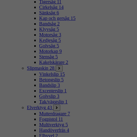
Tigersåg
11
Cirkelsåg
14
Sänksåg
6
Kap och gersåg
15
Bandsåg
2
Klyvsåg
5
Motorsåg
3
Kedjesåg
5
Golvsåg
5
Motorkap
9
Stensåg
5
Kakelskärare
2
Slipmaskin
28
Vinkelslip
15
Betongslip
5
Bandslip
3
Excenterslip
1
Golvslip
3
Tak/väggslip
1
Elverktyg
43
Mutterdragare
7
Fogpistol
11
Multiverktyg
5
Handöverfräs
4
Elhyvel
2