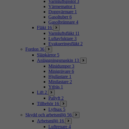
Varmluftspistol
3
Värmemattor
1
Doppvärmare
1
Gasoltuber
6
Gasolbrännare
4
Fläkt
16
Varmluftsfläkt
11
Luftavfuktare
3
Evakueringsfläkt
2
Fordon
36
Släpkärror
5
Anläggningsmaskin
13
Minidumper
3
Minigrävare
6
Hjullastare
1
Minilastare
2
Ytfräs
1
Lift
2
Pallyft
2
Tillbehör
16
Lyftsax
5
Skydd och arbetsmiljö
56
Arbetsmiljö
16
Luftrenare
4