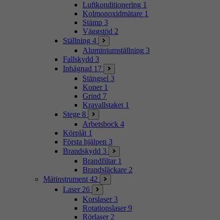
Luftkonditionering
1
Kolmonoxidmätare
1
Stämp
3
Väggstöd
2
Ställning
4
Aluminiumställning
3
Fallskydd
3
Inhägnad
17
Stängsel
3
Koner
1
Grind
7
Kravallstaket
1
Stege
8
Arbetsbock
4
Körplåt
1
Första hjälpen
3
Brandskydd
3
Brandfiltar
1
Brandsläckare
2
Mätinstrument
42
Laser
26
Korslaser
3
Rotationslaser
9
Rörlaser
2