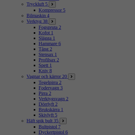
Tryckluft
5
Kompressor
5
Bilmaskin
4
Verktyg
38
Fogspruta
2
Kofot
1
Slägga
1
Hammare
6
Tång
2
Stensax
1
Profilsax
2
Spett
1
Kniv
8
Vagnar och kärror
20
Tegelpirra
2
Fodervagn
3
Pirra
2
Verktygsvagn
2
Dörrlyft
2
Brukskärra
1
Skivlyft
5
Häft spik bult
35
Bultpistol
7
Dyckertpistol
6