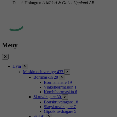
Daniel Holmgren
A Måleri & Golv i Uppland AB
Meny
Stäng
Hyra
Maskin och verktyg
433
Borrmaskin
28
Borrhammare
19
Vinkelborrmaskin
1
Kombiborrmaskin
6
Skruvdragare
30
Borrskruvdragare
18
Slagskruvdragare
7
Gipsskruvdragare
5
Såg
91