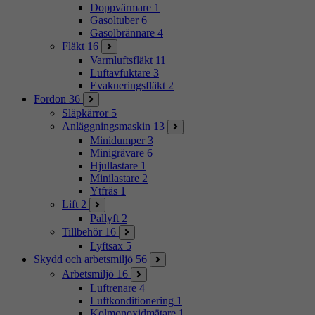
Doppvärmare
1
Gasoltuber
6
Gasolbrännare
4
Fläkt
16
Varmluftsfläkt
11
Luftavfuktare
3
Evakueringsfläkt
2
Fordon
36
Släpkärror
5
Anläggningsmaskin
13
Minidumper
3
Minigrävare
6
Hjullastare
1
Minilastare
2
Ytfräs
1
Lift
2
Pallyft
2
Tillbehör
16
Lyftsax
5
Skydd och arbetsmiljö
56
Arbetsmiljö
16
Luftrenare
4
Luftkonditionering
1
Kolmonoxidmätare
1