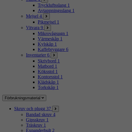
Tryckluftsslang
1
Avtappningsslang
1
Mejsel
4
Pikmejsel
1
Vitvara
9
Mikrovågsugn
1
Värmeskåp
1
Kylskåp
1
Kaffebryggare
6
Inventarier
6
Skrivbord
1
Matbord
1
Köksstol
1
Kontorsstol
1
Klädskåp
1
Torkskåp
1
Förbrukningsmaterial
Skruv och plugg
37
Bandad skruv
4
Gipsskruv
1
Träskruv
1
Expanderbult
2