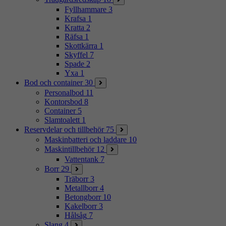
Fyllhammare
3
Krafsa
1
Kratta
2
Räfsa
1
Skottkärra
1
Skyffel
7
Spade
2
Yxa
1
Bod och container
30
Personalbod
11
Kontorsbod
8
Container
5
Slamtoalett
1
Reservdelar och tillbehör
75
Maskinbatteri och laddare
10
Maskintillbehör
12
Vattentank
7
Borr
29
Träborr
3
Metallborr
4
Betongborr
10
Kakelborr
3
Hålsåg
7
Slang
4