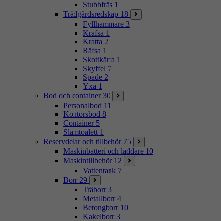
Stubbfräs
1
Trädgårdsredskap
18
Fyllhammare
3
Krafsa
1
Kratta
2
Räfsa
1
Skottkärra
1
Skyffel
7
Spade
2
Yxa
1
Bod och container
30
Personalbod
11
Kontorsbod
8
Container
5
Slamtoalett
1
Reservdelar och tillbehör
75
Maskinbatteri och laddare
10
Maskintillbehör
12
Vattentank
7
Borr
29
Träborr
3
Metallborr
4
Betongborr
10
Kakelborr
3