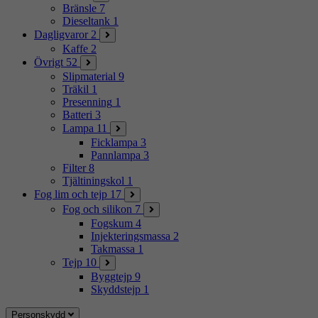
Bränsle
7
Dieseltank
1
Dagligvaror
2
Kaffe
2
Övrigt
52
Slipmaterial
9
Träkil
1
Presenning
1
Batteri
3
Lampa
11
Ficklampa
3
Pannlampa
3
Filter
8
Tjältiningskol
1
Fog lim och tejp
17
Fog och silikon
7
Fogskum
4
Injekteringsmassa
2
Takmassa
1
Tejp
10
Byggtejp
9
Skyddstejp
1
Personskydd