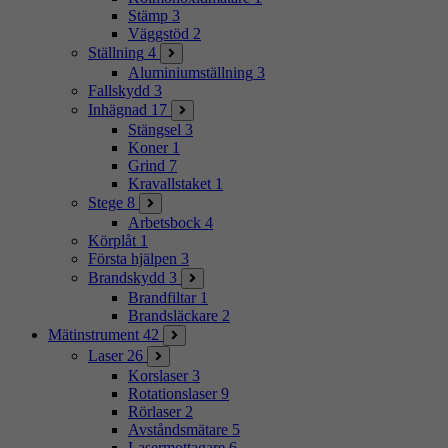
Stämp
3
Väggstöd
2
Ställning
4
Aluminiumställning
3
Fallskydd
3
Inhägnad
17
Stängsel
3
Koner
1
Grind
7
Kravallstaket
1
Stege
8
Arbetsbock
4
Körplåt
1
Första hjälpen
3
Brandskydd
3
Brandfiltar
1
Brandsläckare
2
Mätinstrument
42
Laser
26
Korslaser
3
Rotationslaser
9
Rörlaser
2
Avståndsmätare
5
Lasermottagare
6