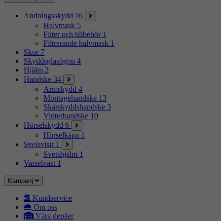
Andningsskydd
16
Halvmask
5
Filter och tillbehör
1
Filtrerande halvmask
1
Skor
7
Skyddsglasögon
4
Hjälm
2
Handske
34
Armskydd
4
Montagehandske
13
Skärskyddshandske
3
Vinterhandske
10
Hörselskydd
6
Hörselkåpa
1
Svetsvisir
1
Svetshjälm
1
Varselväst
1
Kampanj
Kundservice
Om oss
Våra depåer