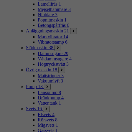
Lamellfräs
1
Mejselhammare
3
Nibblare
3
Popnitmaskin
1
Betongspårfräs
6
Anläggningsmaskin
21
Markvibrator
14
Vibratorstamp
6
Städmaskin
38
Dammsugare
29
Våtdammsugare
4
Högtryckstvätt
3
Övrig maskin
18
Mattstripper
3
Vakuumlyft
3
Pump
18
Länspump
8
Dränkpump
4
Vattentank
1
Svets
16
Elsvets
4
Rörsvets
8
Migsvets
1
Gassvets
1