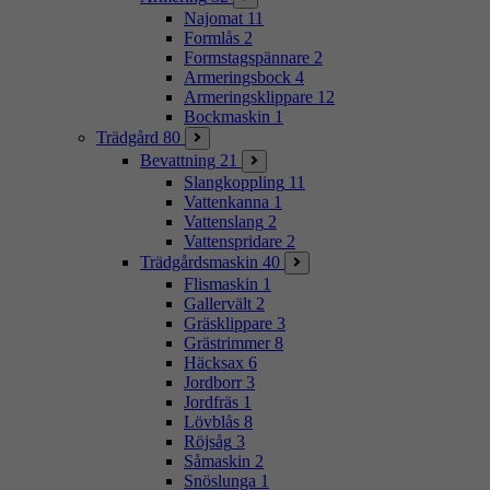
Najomat
11
Formlås
2
Formstagspännare
2
Armeringsbock
4
Armeringsklippare
12
Bockmaskin
1
Trädgård
80
Bevattning
21
Slangkoppling
11
Vattenkanna
1
Vattenslang
2
Vattenspridare
2
Trädgårdsmaskin
40
Flismaskin
1
Gallervält
2
Gräsklippare
3
Grästrimmer
8
Häcksax
6
Jordborr
3
Jordfräs
1
Lövblås
8
Röjsåg
3
Såmaskin
2
Snöslunga
1