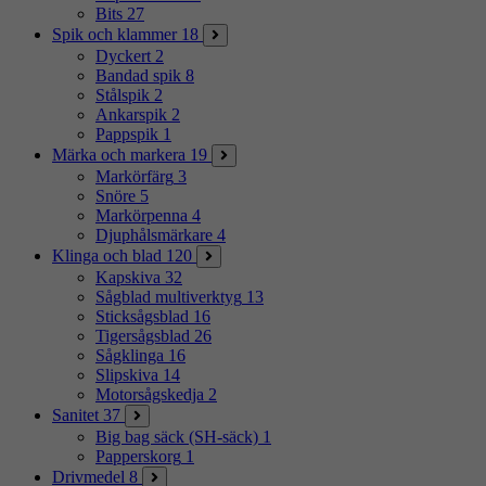
Bits
27
Spik och klammer
18
Dyckert
2
Bandad spik
8
Stålspik
2
Ankarspik
2
Pappspik
1
Märka och markera
19
Markörfärg
3
Snöre
5
Markörpenna
4
Djuphålsmärkare
4
Klinga och blad
120
Kapskiva
32
Sågblad multiverktyg
13
Sticksågsblad
16
Tigersågsblad
26
Sågklinga
16
Slipskiva
14
Motorsågskedja
2
Sanitet
37
Big bag säck (SH-säck)
1
Papperskorg
1
Drivmedel
8