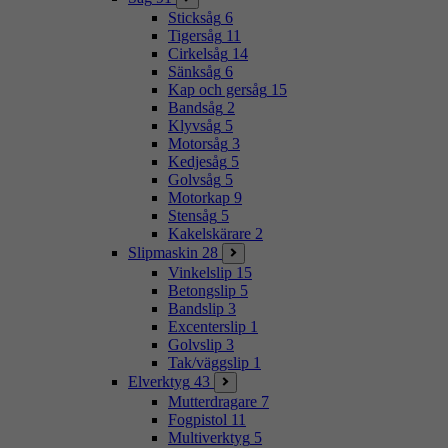
Sticksåg
6
Tigersåg
11
Cirkelsåg
14
Sänksåg
6
Kap och gersåg
15
Bandsåg
2
Klyvsåg
5
Motorsåg
3
Kedjesåg
5
Golvsåg
5
Motorkap
9
Stensåg
5
Kakelskärare
2
Slipmaskin
28
Vinkelslip
15
Betongslip
5
Bandslip
3
Excenterslip
1
Golvslip
3
Tak/väggslip
1
Elverktyg
43
Mutterdragare
7
Fogpistol
11
Multiverktyg
5