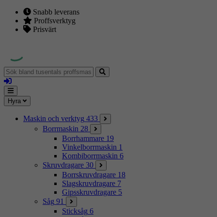
Snabb leverans
Proffsverktyg
Prisvärt
Sök
bland
Logga
tusentals
in
proffsmaskiner
Mina
Meny
Hyra
sidor
Maskin och verktyg
433
Borrmaskin
28
Borrhammare
19
Vinkelborrmaskin
1
Kombiborrmaskin
6
Skruvdragare
30
Borrskruvdragare
18
Slagskruvdragare
7
Gipsskruvdragare
5
Såg
91
Sticksåg
6