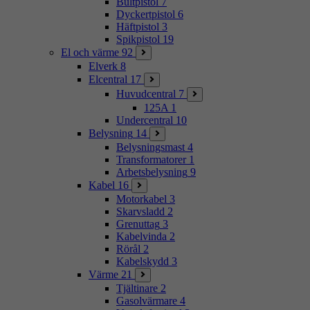
Bultpistol
7
Dyckertpistol
6
Häftpistol
3
Spikpistol
19
El och värme
92
Elverk
8
Elcentral
17
Huvudcentral
7
125A
1
Undercentral
10
Belysning
14
Belysningsmast
4
Transformatorer
1
Arbetsbelysning
9
Kabel
16
Motorkabel
3
Skarvsladd
2
Grenuttag
3
Kabelvinda
2
Rörål
2
Kabelskydd
3
Värme
21
Tjältinare
2
Gasolvärmare
4