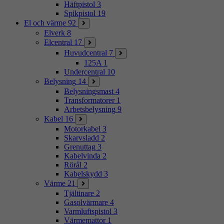
Häftpistol
3
Spikpistol
19
El och värme
92
Elverk
8
Elcentral
17
Huvudcentral
7
125A
1
Undercentral
10
Belysning
14
Belysningsmast
4
Transformatorer
1
Arbetsbelysning
9
Kabel
16
Motorkabel
3
Skarvsladd
2
Grenuttag
3
Kabelvinda
2
Rörål
2
Kabelskydd
3
Värme
21
Tjältinare
2
Gasolvärmare
4
Varmluftspistol
3
Värmemattor
1