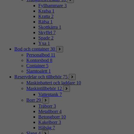
Fyllhammare
3
Krafsa
1
Kratta
2
Räfsa
1
Skottkärra
1
Skyffel
7
Spade
2
Yxa
1
Bod och container
30
Personalbod
11
Kontorsbod
8
Container
5
Slamtoalett
1
Reservdelar och tillbehör
75
Maskinbatteri och laddare
10
Maskintillbehör
12
Vattentank
7
Borr
29
Träborr
3
Metallborr
4
Betongborr
10
Kakelborr
3
Hålsåg
7
Slang
4