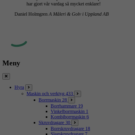
har gjort vår vardag så mycket enklare!
Daniel Holmgren
A Måleri & Golv i Uppland AB
Meny
Stäng
Hyra
Maskin och verktyg
433
Borrmaskin
28
Borrhammare
19
Vinkelborrmaskin
1
Kombiborrmaskin
6
Skruvdragare
30
Borrskruvdragare
18
Slagskruvdragare
7