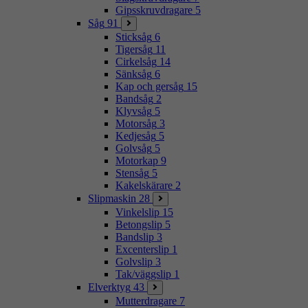
Gipsskruvdragare
5
Såg
91
Sticksåg
6
Tigersåg
11
Cirkelsåg
14
Sänksåg
6
Kap och gersåg
15
Bandsåg
2
Klyvsåg
5
Motorsåg
3
Kedjesåg
5
Golvsåg
5
Motorkap
9
Stensåg
5
Kakelskärare
2
Slipmaskin
28
Vinkelslip
15
Betongslip
5
Bandslip
3
Excenterslip
1
Golvslip
3
Tak/väggslip
1
Elverktyg
43
Mutterdragare
7