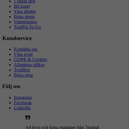
5 enkla steg
Bli kund
Våra depåer
Boka demo
Vattenrening
ToolPal To Go
Kundservice
Kontakta oss
Våra avtal
GDPR & Cookies
Allmänna villkor
ToolBox
Boka retur
Följ oss
Instagram
Facebook
LinkedIn
Att hyra och köpa maskiner från Toolpal