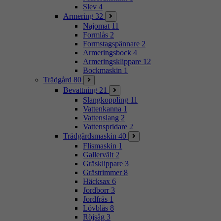
Slev
4
Armering
32
Najomat
11
Formlås
2
Formstagspännare
2
Armeringsbock
4
Armeringsklippare
12
Bockmaskin
1
Trädgård
80
Bevattning
21
Slangkoppling
11
Vattenkanna
1
Vattenslang
2
Vattenspridare
2
Trädgårdsmaskin
40
Flismaskin
1
Gallervält
2
Gräsklippare
3
Grästrimmer
8
Häcksax
6
Jordborr
3
Jordfräs
1
Lövblås
8
Röjsåg
3