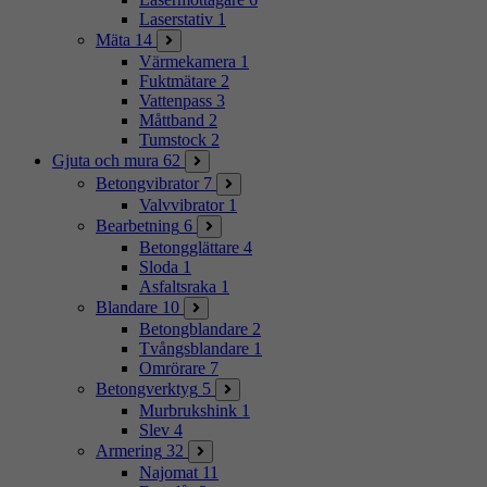
Laserstativ
1
Mäta
14
Värmekamera
1
Fuktmätare
2
Vattenpass
3
Måttband
2
Tumstock
2
Gjuta och mura
62
Betongvibrator
7
Valvvibrator
1
Bearbetning
6
Betongglättare
4
Sloda
1
Asfaltsraka
1
Blandare
10
Betongblandare
2
Tvångsblandare
1
Omrörare
7
Betongverktyg
5
Murbrukshink
1
Slev
4
Armering
32
Najomat
11