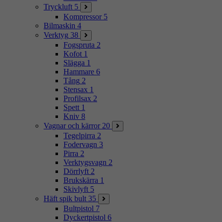
Tryckluft
5
Kompressor
5
Bilmaskin
4
Verktyg
38
Fogspruta
2
Kofot
1
Slägga
1
Hammare
6
Tång
2
Stensax
1
Profilsax
2
Spett
1
Kniv
8
Vagnar och kärror
20
Tegelpirra
2
Fodervagn
3
Pirra
2
Verktygsvagn
2
Dörrlyft
2
Brukskärra
1
Skivlyft
5
Häft spik bult
35
Bultpistol
7
Dyckertpistol
6