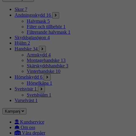
Skor
7
Andningsskydd
16
Halvmask
5
Filter och tillbehör
1
Filtrerande halvmask
1
Skyddsglasögon
4
Hjälm
2
Handske
34
Armskydd
4
Montagehandske
13
Skärskyddshandske
3
Vinterhandske
10
Hörselskydd
6
Hörselkåpa
1
Svetsvisir
1
Svetshjälm
1
Varselväst
1
Kampanj
Kundservice
Om oss
Våra depåer