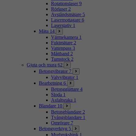
Rotationslaser
9
Rörlaser
2
Avståndsmätare
5
Lasermottagare
6
Laserstativ
1
Mäta
14
Värmekamera
1
Fuktmätare
2
Vattenpass
3
Måttband
2
Tumstock
2
Gjuta och mura
62
Betongvibrator
7
Valvvibrator
1
Bearbetning
6
Betongglättare
4
Sloda
1
Asfaltsraka
1
Blandare
10
Betongblandare
2
Tvångsblandare
1
Omrörare
7
Betongverktyg
5
Murbrukshink
1