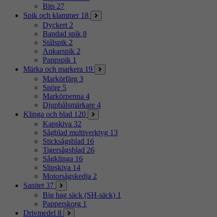
Bits
27
Spik och klammer
18
Dyckert
2
Bandad spik
8
Stålspik
2
Ankarspik
2
Pappspik
1
Märka och markera
19
Markörfärg
3
Snöre
5
Markörpenna
4
Djuphålsmärkare
4
Klinga och blad
120
Kapskiva
32
Sågblad multiverktyg
13
Sticksågsblad
16
Tigersågsblad
26
Sågklinga
16
Slipskiva
14
Motorsågskedja
2
Sanitet
37
Big bag säck (SH-säck)
1
Papperskorg
1
Drivmedel
8