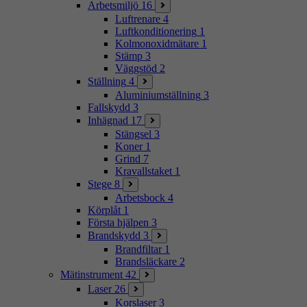
Arbetsmiljö
16
Luftrenare
4
Luftkonditionering
1
Kolmonoxidmätare
1
Stämp
3
Väggstöd
2
Ställning
4
Aluminiumställning
3
Fallskydd
3
Inhägnad
17
Stängsel
3
Koner
1
Grind
7
Kravallstaket
1
Stege
8
Arbetsbock
4
Körplåt
1
Första hjälpen
3
Brandskydd
3
Brandfiltar
1
Brandsläckare
2
Mätinstrument
42
Laser
26
Korslaser
3