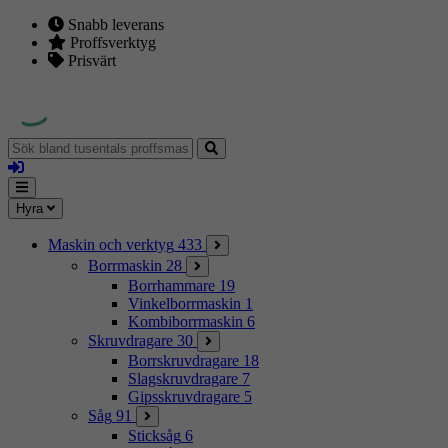
Snabb leverans
Proffsverktyg
Prisvärt
Sök
bland
Logga
tusentals
in
proffsmaskiner
Mina
Meny
Hyra
sidor
Maskin och verktyg
433
Borrmaskin
28
Borrhammare
19
Vinkelborrmaskin
1
Kombiborrmaskin
6
Skruvdragare
30
Borrskruvdragare
18
Slagskruvdragare
7
Gipsskruvdragare
5
Såg
91
Sticksåg
6