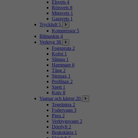
Elsvets
4
Rörsvets
8
Migsvets
1
Gassvets
1
Tryckluft
5
Kompressor
5
Bilmaskin
4
Verktyg
38
Fogspruta
2
Kofot
1
Slägga
1
Hammare
6
Tång
2
Stensax
1
Profilsax
2
Spett
1
Kniv
8
Vagnar och kärror
20
Tegelpirra
2
Fodervagn
3
Pirra
2
Verktygsvagn
2
Dörrlyft
2
Brukskärra
1
Skivlyft
5