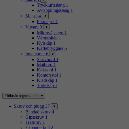
Tryckluftsslang
1
Avtappningsslang
1
Mejsel
4
Pikmejsel
1
Vitvara
9
Mikrovågsugn
1
Värmeskåp
1
Kylskåp
1
Kaffebryggare
6
Inventarier
6
Skrivbord
1
Matbord
1
Köksstol
1
Kontorsstol
1
Klädskåp
1
Torkskåp
1
Förbrukningsmaterial
Skruv och plugg
37
Bandad skruv
4
Gipsskruv
1
Träskruv
1
Expanderbult
2