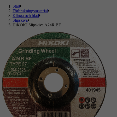
Start
Förbrukningsmaterial
Klinga och blad
Slipskiva
HiKOKI Slipskiva A24R BF