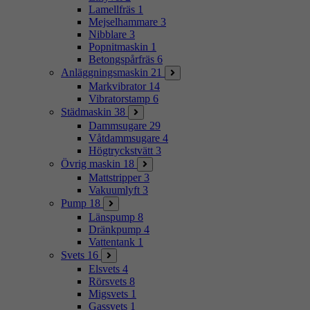
Lamellfräs
1
Mejselhammare
3
Nibblare
3
Popnitmaskin
1
Betongspårfräs
6
Anläggningsmaskin
21
Markvibrator
14
Vibratorstamp
6
Städmaskin
38
Dammsugare
29
Våtdammsugare
4
Högtryckstvätt
3
Övrig maskin
18
Mattstripper
3
Vakuumlyft
3
Pump
18
Länspump
8
Dränkpump
4
Vattentank
1
Svets
16
Elsvets
4
Rörsvets
8
Migsvets
1
Gassvets
1