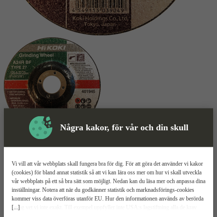
Några kakor, för vår och din skull
Skyddsutrustning
Vi vill att vår webbplats skall fungera bra för dig. För att göra det använder vi kakor
(cookies) för bland annat statistik så att vi kan lära oss mer om hur vi skall utveckla
Slipskiva
Mer information
vår webbplats på ett så bra sätt som möjligt. Nedan kan du läsa mer och anpassa dina
inställningar. Notera att när du godkänner statistik och marknadsförings-cookies
HiKOKI A24R BF
kommer viss data överföras utanför EU. Hur den informationen används av berörda
[...]
bolag vet vi inte exakt. Till exempel uppfyller inte USA:s lagstiftning alla de krav
gällande hantering av personuppgifter som ställs inom EU, vilket kan innebära vissa