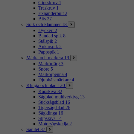
Gipsskruv
1
Träskruv
1
Expanderbult
2
Bits
27
Spik och klammer
18
Dyckert
2
Bandad spik
8
Stålspik
2
Ankarspik
2
Pappspik
1
Märka och markera
19
Markörfärg
3
Snöre
5
Markörpenna
4
Djuphålsmärkare
4
Klinga och blad
120
Kapskiva
32
Sågblad multiverktyg
13
Sticksågsblad
16
Tigersågsblad
26
Sågklinga
16
Slipskiva
14
Motorsågskedja
2
Sanitet
37