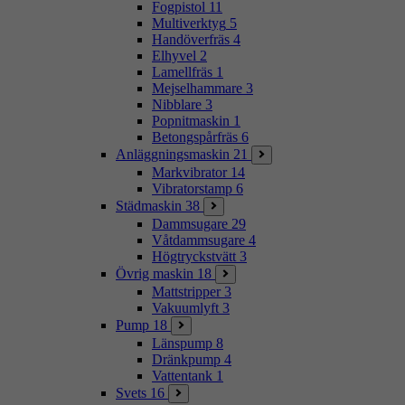
Fogpistol
11
Multiverktyg
5
Handöverfräs
4
Elhyvel
2
Lamellfräs
1
Mejselhammare
3
Nibblare
3
Popnitmaskin
1
Betongspårfräs
6
Anläggningsmaskin
21
Markvibrator
14
Vibratorstamp
6
Städmaskin
38
Dammsugare
29
Våtdammsugare
4
Högtryckstvätt
3
Övrig maskin
18
Mattstripper
3
Vakuumlyft
3
Pump
18
Länspump
8
Dränkpump
4
Vattentank
1
Svets
16