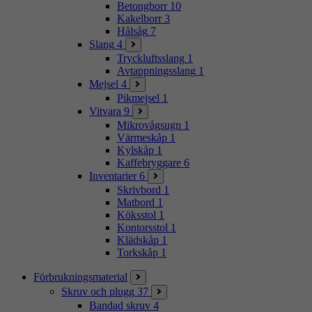
Betongborr
10
Kakelborr
3
Hålsåg
7
Slang
4
Tryckluftsslang
1
Avtappningsslang
1
Mejsel
4
Pikmejsel
1
Vitvara
9
Mikrovågsugn
1
Värmeskåp
1
Kylskåp
1
Kaffebryggare
6
Inventarier
6
Skrivbord
1
Matbord
1
Köksstol
1
Kontorsstol
1
Klädskåp
1
Torkskåp
1
Förbrukningsmaterial
Skruv och plugg
37
Bandad skruv
4