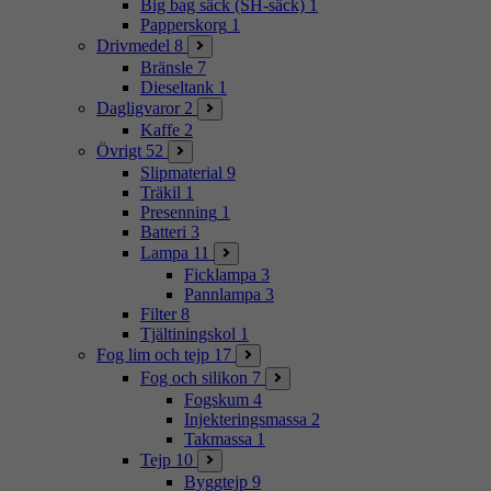
Big bag säck (SH-säck)
1
Papperskorg
1
Drivmedel
8
Bränsle
7
Dieseltank
1
Dagligvaror
2
Kaffe
2
Övrigt
52
Slipmaterial
9
Träkil
1
Presenning
1
Batteri
3
Lampa
11
Ficklampa
3
Pannlampa
3
Filter
8
Tjältiningskol
1
Fog lim och tejp
17
Fog och silikon
7
Fogskum
4
Injekteringsmassa
2
Takmassa
1
Tejp
10
Byggtejp
9