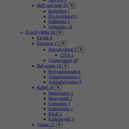
Häft spik bult
35
Bultpistol
7
Dyckertpistol
6
Häftpistol
3
Spikpistol
19
El och värme
92
Elverk
8
Elcentral
17
Huvudcentral
7
125A
1
Undercentral
10
Belysning
14
Belysningsmast
4
Transformatorer
1
Arbetsbelysning
9
Kabel
16
Motorkabel
3
Skarvsladd
2
Grenuttag
3
Kabelvinda
2
Rörål
2
Kabelskydd
3
Värme
21