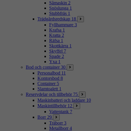
Såmaskin
2
Snöslunga
1
Stubbfräs
1
Trädgårdsredskap
18
Fyllhammare
3
Krafsa
1
Kratta
2
Räfsa
1
Skottkärra
1
Skyffel
7
Spade
2
Yxa
1
Bod och container
30
Personalbod
11
Kontorsbod
8
Container
5
Slamtoalett
1
Reservdelar och tillbehör
75
Maskinbatteri och laddare
10
Maskintillbehör
12
Vattentank
7
Borr
29
Träborr
3
Metallborr
4