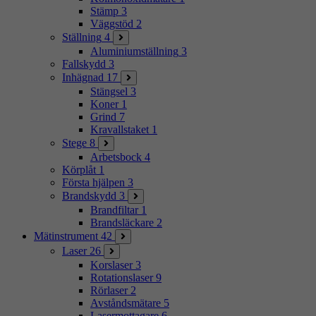
Stämp
3
Väggstöd
2
Ställning
4
Aluminiumställning
3
Fallskydd
3
Inhägnad
17
Stängsel
3
Koner
1
Grind
7
Kravallstaket
1
Stege
8
Arbetsbock
4
Körplåt
1
Första hjälpen
3
Brandskydd
3
Brandfiltar
1
Brandsläckare
2
Mätinstrument
42
Laser
26
Korslaser
3
Rotationslaser
9
Rörlaser
2
Avståndsmätare
5
Lasermottagare
6