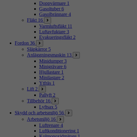
Doppvärmare
1
Gasoltuber
6
Gasolbrännare
4
Fläkt
16
Varmluftsfläkt
11
Luftavfuktare
3
Evakueringsfläkt
2
Fordon
36
Släpkärror
5
Anläggningsmaskin
13
Minidumper
3
Minigrävare
6
Hjullastare
1
Minilastare
2
Ytfräs
1
Lift
2
Pallyft
2
Tillbehör
16
Lyftsax
5
Skydd och arbetsmiljö
56
Arbetsmiljö
16
Luftrenare
4
Luftkonditionering
1
Kolmonoxidmätare
1