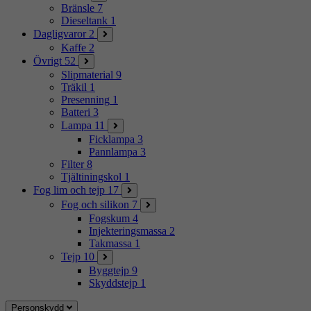
Bränsle
7
Dieseltank
1
Dagligvaror
2
Kaffe
2
Övrigt
52
Slipmaterial
9
Träkil
1
Presenning
1
Batteri
3
Lampa
11
Ficklampa
3
Pannlampa
3
Filter
8
Tjältiningskol
1
Fog lim och tejp
17
Fog och silikon
7
Fogskum
4
Injekteringsmassa
2
Takmassa
1
Tejp
10
Byggtejp
9
Skyddstejp
1
Personskydd