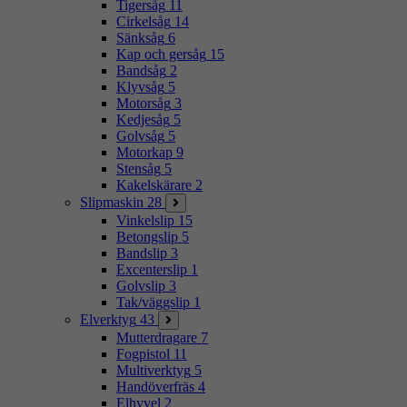
Tigersåg
11
Cirkelsåg
14
Sänksåg
6
Kap och gersåg
15
Bandsåg
2
Klyvsåg
5
Motorsåg
3
Kedjesåg
5
Golvsåg
5
Motorkap
9
Stensåg
5
Kakelskärare
2
Slipmaskin
28
Vinkelslip
15
Betongslip
5
Bandslip
3
Excenterslip
1
Golvslip
3
Tak/väggslip
1
Elverktyg
43
Mutterdragare
7
Fogpistol
11
Multiverktyg
5
Handöverfräs
4
Elhyvel
2