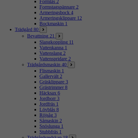
Formlås
2
Formstagspännare
2
Armeringsbock
4
Armeringsklippare
12
Bockmaskin
1
Trädgård
80
Bevattning
21
Slangkoppling
11
Vattenkanna
1
Vattenslang
2
Vattenspridare
2
Trädgårdsmaskin
40
Flismaskin
1
Gallervält
2
Gräsklippare
3
Grästrimmer
8
Häcksax
6
Jordborr
3
Jordfräs
1
Lövblås
8
Röjsåg
3
Såmaskin
2
Snöslunga
1
Stubbfräs
1
Trädgårdsredskap
18