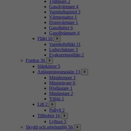
Tjältinare
2
Gasolvärmare
4
Varmluftspistol
3
Värmemattor
1
Doppvärmare
1
Gasoltuber
6
Gasolbrännare
4
Fläkt
16
Varmluftsfläkt
11
Luftavfuktare
3
Evakueringsfläkt
2
Fordon
36
Släpkärror
5
Anläggningsmaskin
13
Minidumper
3
Minigrävare
6
Hjullastare
1
Minilastare
2
Ytfräs
1
Lift
2
Pallyft
2
Tillbehör
16
Lyftsax
5
Skydd och arbetsmiljö
56