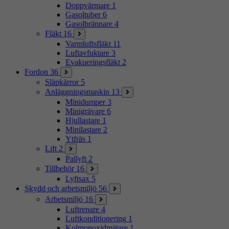
Doppvärmare
1
Gasoltuber
6
Gasolbrännare
4
Fläkt
16
Varmluftsfläkt
11
Luftavfuktare
3
Evakueringsfläkt
2
Fordon
36
Släpkärror
5
Anläggningsmaskin
13
Minidumper
3
Minigrävare
6
Hjullastare
1
Minilastare
2
Ytfräs
1
Lift
2
Pallyft
2
Tillbehör
16
Lyftsax
5
Skydd och arbetsmiljö
56
Arbetsmiljö
16
Luftrenare
4
Luftkonditionering
1
Kolmonoxidmätare
1