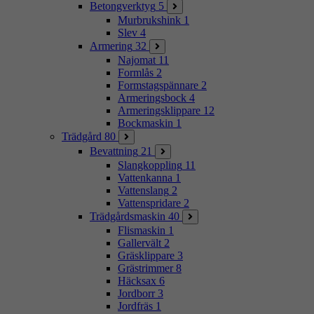
Betongverktyg
5
Murbrukshink
1
Slev
4
Armering
32
Najomat
11
Formlås
2
Formstagspännare
2
Armeringsbock
4
Armeringsklippare
12
Bockmaskin
1
Trädgård
80
Bevattning
21
Slangkoppling
11
Vattenkanna
1
Vattenslang
2
Vattenspridare
2
Trädgårdsmaskin
40
Flismaskin
1
Gallervält
2
Gräsklippare
3
Grästrimmer
8
Häcksax
6
Jordborr
3
Jordfräs
1