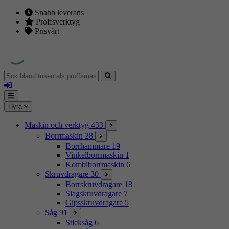
Snabb leverans
Proffsverktyg
Prisvärt
Sök
bland
Logga
tusentals
in
proffsmaskiner
Mina
Meny
Hyra
sidor
Maskin och verktyg
433
Borrmaskin
28
Borrhammare
19
Vinkelborrmaskin
1
Kombiborrmaskin
6
Skruvdragare
30
Borrskruvdragare
18
Slagskruvdragare
7
Gipsskruvdragare
5
Såg
91
Sticksåg
6