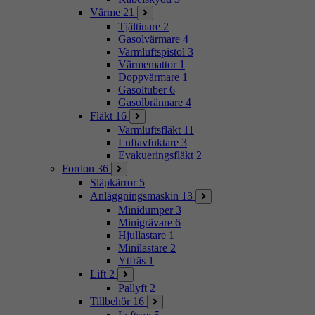
Värme
21
Tjältinare
2
Gasolvärmare
4
Varmluftspistol
3
Värmemattor
1
Doppvärmare
1
Gasoltuber
6
Gasolbrännare
4
Fläkt
16
Varmluftsfläkt
11
Luftavfuktare
3
Evakueringsfläkt
2
Fordon
36
Släpkärror
5
Anläggningsmaskin
13
Minidumper
3
Minigrävare
6
Hjullastare
1
Minilastare
2
Ytfräs
1
Lift
2
Pallyft
2
Tillbehör
16