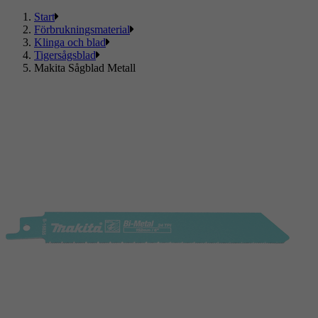
Start
Förbrukningsmaterial
Klinga och blad
Tigersågsblad
Makita Sågblad Metall