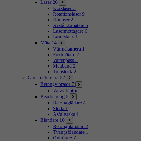
Laser
26
Korslaser
3
Rotationslaser
9
Rörlaser
2
Avståndsmätare
5
Lasermottagare
6
Laserstativ
1
Mäta
14
Värmekamera
1
Fuktmätare
2
Vattenpass
3
Måttband
2
Tumstock
2
Gjuta och mura
62
Betongvibrator
7
Valvvibrator
1
Bearbetning
6
Betongglättare
4
Sloda
1
Asfaltsraka
1
Blandare
10
Betongblandare
2
Tvångsblandare
1
Omrörare
7