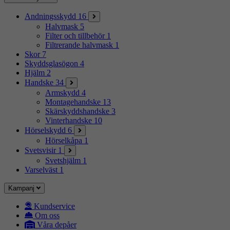
Andningsskydd
16
Halvmask
5
Filter och tillbehör
1
Filtrerande halvmask
1
Skor
7
Skyddsglasögon
4
Hjälm
2
Handske
34
Armskydd
4
Montagehandske
13
Skärskyddshandske
3
Vinterhandske
10
Hörselskydd
6
Hörselkåpa
1
Svetsvisir
1
Svetshjälm
1
Varselväst
1
Kampanj
Kundservice
Om oss
Våra depåer