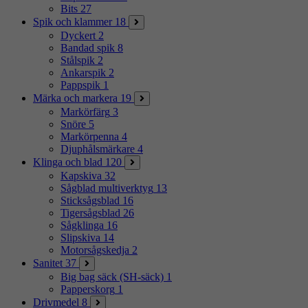
Bits
27
Spik och klammer
18
Dyckert
2
Bandad spik
8
Stålspik
2
Ankarspik
2
Pappspik
1
Märka och markera
19
Markörfärg
3
Snöre
5
Markörpenna
4
Djuphålsmärkare
4
Klinga och blad
120
Kapskiva
32
Sågblad multiverktyg
13
Sticksågsblad
16
Tigersågsblad
26
Sågklinga
16
Slipskiva
14
Motorsågskedja
2
Sanitet
37
Big bag säck (SH-säck)
1
Papperskorg
1
Drivmedel
8