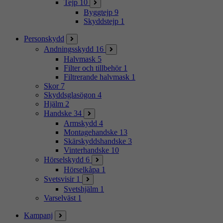
Tejp
10
Byggtejp
9
Skyddstejp
1
Personskydd
Andningsskydd
16
Halvmask
5
Filter och tillbehör
1
Filtrerande halvmask
1
Skor
7
Skyddsglasögon
4
Hjälm
2
Handske
34
Armskydd
4
Montagehandske
13
Skärskyddshandske
3
Vinterhandske
10
Hörselskydd
6
Hörselkåpa
1
Svetsvisir
1
Svetshjälm
1
Varselväst
1
Kampanj