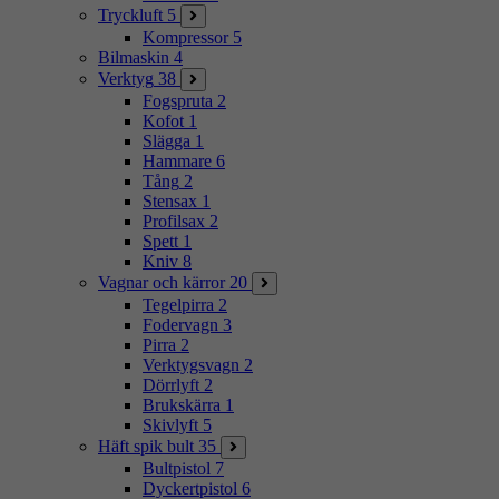
Tryckluft
5
Kompressor
5
Bilmaskin
4
Verktyg
38
Fogspruta
2
Kofot
1
Slägga
1
Hammare
6
Tång
2
Stensax
1
Profilsax
2
Spett
1
Kniv
8
Vagnar och kärror
20
Tegelpirra
2
Fodervagn
3
Pirra
2
Verktygsvagn
2
Dörrlyft
2
Brukskärra
1
Skivlyft
5
Häft spik bult
35
Bultpistol
7
Dyckertpistol
6