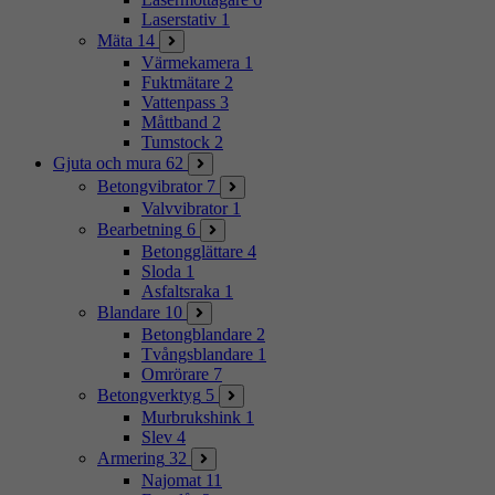
Laserstativ
1
Mäta
14
Värmekamera
1
Fuktmätare
2
Vattenpass
3
Måttband
2
Tumstock
2
Gjuta och mura
62
Betongvibrator
7
Valvvibrator
1
Bearbetning
6
Betongglättare
4
Sloda
1
Asfaltsraka
1
Blandare
10
Betongblandare
2
Tvångsblandare
1
Omrörare
7
Betongverktyg
5
Murbrukshink
1
Slev
4
Armering
32
Najomat
11