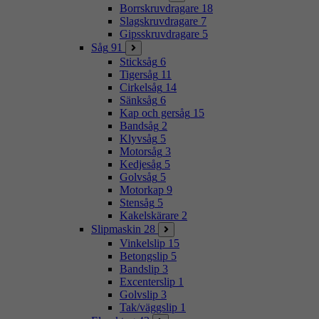
Borrskruvdragare
18
Slagskruvdragare
7
Gipsskruvdragare
5
Såg
91
Sticksåg
6
Tigersåg
11
Cirkelsåg
14
Sänksåg
6
Kap och gersåg
15
Bandsåg
2
Klyvsåg
5
Motorsåg
3
Kedjesåg
5
Golvsåg
5
Motorkap
9
Stensåg
5
Kakelskärare
2
Slipmaskin
28
Vinkelslip
15
Betongslip
5
Bandslip
3
Excenterslip
1
Golvslip
3
Tak/väggslip
1