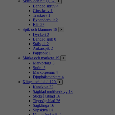
Skruv och plugg
37
Bandad skruv
4
Gipsskruv
1
Träskruv
1
Expanderbult
2
Bits
27
Spik och klammer
18
Dyckert
2
Bandad spik
8
Stålspik
2
Ankarspik
2
Pappspik
1
Märka och markera
19
Markörfärg
3
Snöre
5
Markörpenna
4
Djuphålsmärkare
4
Klinga och blad
120
Kapskiva
32
Sågblad multiverktyg
13
Sticksågsblad
16
Tigersågsblad
26
Sågklinga
16
Slipskiva
14
Motorsågskedja
2