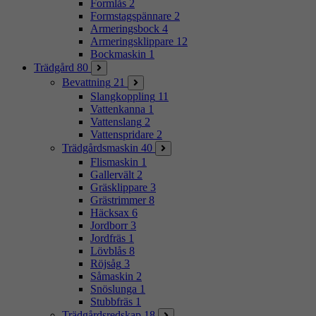
Formlås
2
Formstagspännare
2
Armeringsbock
4
Armeringsklippare
12
Bockmaskin
1
Trädgård
80
Bevattning
21
Slangkoppling
11
Vattenkanna
1
Vattenslang
2
Vattenspridare
2
Trädgårdsmaskin
40
Flismaskin
1
Gallervält
2
Gräsklippare
3
Grästrimmer
8
Häcksax
6
Jordborr
3
Jordfräs
1
Lövblås
8
Röjsåg
3
Såmaskin
2
Snöslunga
1
Stubbfräs
1
Trädgårdsredskap
18