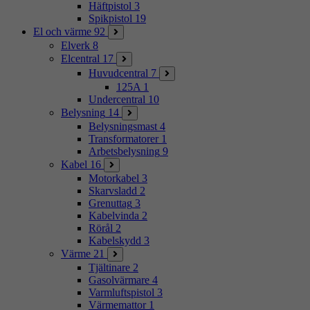
Häftpistol
3
Spikpistol
19
El och värme
92
Elverk
8
Elcentral
17
Huvudcentral
7
125A
1
Undercentral
10
Belysning
14
Belysningsmast
4
Transformatorer
1
Arbetsbelysning
9
Kabel
16
Motorkabel
3
Skarvsladd
2
Grenuttag
3
Kabelvinda
2
Rörål
2
Kabelskydd
3
Värme
21
Tjältinare
2
Gasolvärmare
4
Varmluftspistol
3
Värmemattor
1