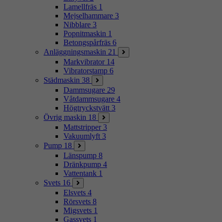
Lamellfräs
1
Mejselhammare
3
Nibblare
3
Popnitmaskin
1
Betongspårfräs
6
Anläggningsmaskin
21
Markvibrator
14
Vibratorstamp
6
Städmaskin
38
Dammsugare
29
Våtdammsugare
4
Högtryckstvätt
3
Övrig maskin
18
Mattstripper
3
Vakuumlyft
3
Pump
18
Länspump
8
Dränkpump
4
Vattentank
1
Svets
16
Elsvets
4
Rörsvets
8
Migsvets
1
Gassvets
1