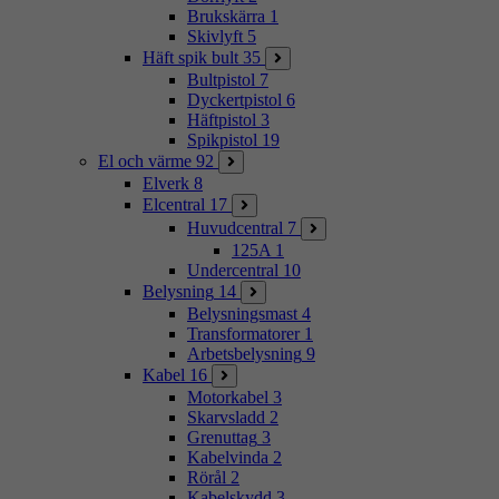
Brukskärra
1
Skivlyft
5
Häft spik bult
35
Bultpistol
7
Dyckertpistol
6
Häftpistol
3
Spikpistol
19
El och värme
92
Elverk
8
Elcentral
17
Huvudcentral
7
125A
1
Undercentral
10
Belysning
14
Belysningsmast
4
Transformatorer
1
Arbetsbelysning
9
Kabel
16
Motorkabel
3
Skarvsladd
2
Grenuttag
3
Kabelvinda
2
Rörål
2
Kabelskydd
3