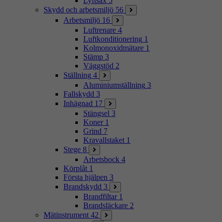
Lyftsax
5
Skydd och arbetsmiljö
56
Arbetsmiljö
16
Luftrenare
4
Luftkonditionering
1
Kolmonoxidmätare
1
Stämp
3
Väggstöd
2
Ställning
4
Aluminiumställning
3
Fallskydd
3
Inhägnad
17
Stängsel
3
Koner
1
Grind
7
Kravallstaket
1
Stege
8
Arbetsbock
4
Körplåt
1
Första hjälpen
3
Brandskydd
3
Brandfiltar
1
Brandsläckare
2
Mätinstrument
42