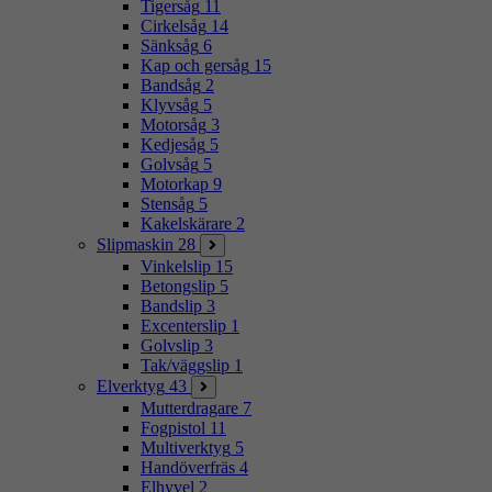
Tigersåg
11
Cirkelsåg
14
Sänksåg
6
Kap och gersåg
15
Bandsåg
2
Klyvsåg
5
Motorsåg
3
Kedjesåg
5
Golvsåg
5
Motorkap
9
Stensåg
5
Kakelskärare
2
Slipmaskin
28
Vinkelslip
15
Betongslip
5
Bandslip
3
Excenterslip
1
Golvslip
3
Tak/väggslip
1
Elverktyg
43
Mutterdragare
7
Fogpistol
11
Multiverktyg
5
Handöverfräs
4
Elhyvel
2