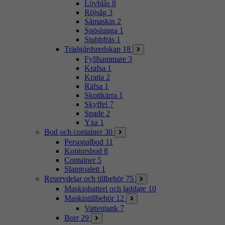
Lövblås
8
Röjsåg
3
Såmaskin
2
Snöslunga
1
Stubbfräs
1
Trädgårdsredskap
18
Fyllhammare
3
Krafsa
1
Kratta
2
Räfsa
1
Skottkärra
1
Skyffel
7
Spade
2
Yxa
1
Bod och container
30
Personalbod
11
Kontorsbod
8
Container
5
Slamtoalett
1
Reservdelar och tillbehör
75
Maskinbatteri och laddare
10
Maskintillbehör
12
Vattentank
7
Borr
29