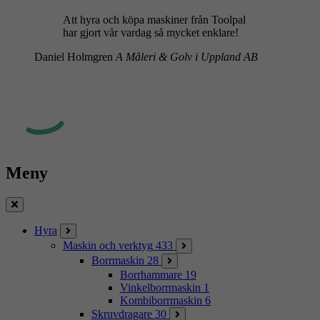
Att hyra och köpa maskiner från Toolpal
har gjort vår vardag så mycket enklare!
Daniel Holmgren
A Måleri & Golv i Uppland AB
Meny
Stäng
Hyra
Maskin och verktyg
433
Borrmaskin
28
Borrhammare
19
Vinkelborrmaskin
1
Kombiborrmaskin
6
Skruvdragare
30