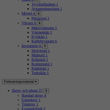
Tryckluftsslang
1
Avtappningsslang
1
Mejsel
4
Pikmejsel
1
Vitvara
9
Mikrovågsugn
1
Värmeskåp
1
Kylskåp
1
Kaffebryggare
6
Inventarier
6
Skrivbord
1
Matbord
1
Köksstol
1
Kontorsstol
1
Klädskåp
1
Torkskåp
1
Förbrukningsmaterial
Skruv och plugg
37
Bandad skruv
4
Gipsskruv
1
Träskruv
1
Expanderbult
2