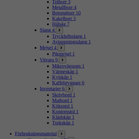
Träborr
3
Metallborr
4
Betongborr
10
Kakelborr
3
Hålsåg
7
Slang
4
Tryckluftsslang
1
Avtappningsslang
1
Mejsel
4
Pikmejsel
1
Vitvara
9
Mikrovågsugn
1
Värmeskåp
1
Kylskåp
1
Kaffebryggare
6
Inventarier
6
Skrivbord
1
Matbord
1
Köksstol
1
Kontorsstol
1
Klädskåp
1
Torkskåp
1
Förbrukningsmaterial