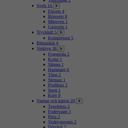
Vattentank
1
Svets
16
Elsvets
4
Rörsvets
8
Migsvets
1
Gassvets
1
Tryckluft
5
Kompressor
5
Bilmaskin
4
Verktyg
38
Fogspruta
2
Kofot
1
Slägga
1
Hammare
6
Tång
2
Stensax
1
Profilsax
2
Spett
1
Kniv
8
Vagnar och kärror
20
Tegelpirra
2
Fodervagn
3
Pirra
2
Verktygsvagn
2
Dörrlyft
2