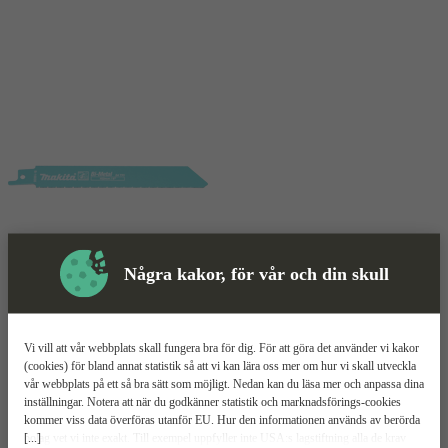
Några kakor, för vår och din skull
Sågblad
Mer information
Makita Metall
Vi vill att vår webbplats skall fungera bra för dig. För att göra det använder vi kakor
(cookies) för bland annat statistik så att vi kan lära oss mer om hur vi skall utveckla
vår webbplats på ett så bra sätt som möjligt. Nedan kan du läsa mer och anpassa dina
För metall
inställningar. Notera att när du godkänner statistik och marknadsförings-cookies
Passar alla tigersågar
kommer viss data överföras utanför EU. Hur den informationen används av berörda
Effektiv kapning
[...]
bolag vet vi inte exakt. Till exempel uppfyller inte USA:s lagstiftning alla de krav