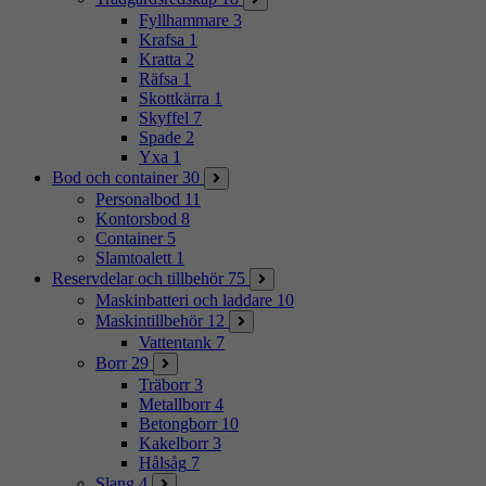
Fyllhammare
3
Krafsa
1
Kratta
2
Räfsa
1
Skottkärra
1
Skyffel
7
Spade
2
Yxa
1
Bod och container
30
Personalbod
11
Kontorsbod
8
Container
5
Slamtoalett
1
Reservdelar och tillbehör
75
Maskinbatteri och laddare
10
Maskintillbehör
12
Vattentank
7
Borr
29
Träborr
3
Metallborr
4
Betongborr
10
Kakelborr
3
Hålsåg
7
Slang
4