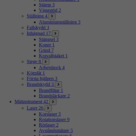
Stämp
3
Väggstöd
2
Ställning
4
Aluminiumställning
3
Fallskydd
3
Inhägnad
17
Stängsel
3
Koner
1
Grind
7
Kravallstaket
1
Stege
8
Arbetsbock
4
Körplåt
1
Första hjälpen
3
Brandskydd
3
Brandfiltar
1
Brandsläckare
2
Mätinstrument
42
Laser
26
Korslaser
3
Rotationslaser
9
Rörlaser
2
Avståndsmätare
5
Lasermottagare
6