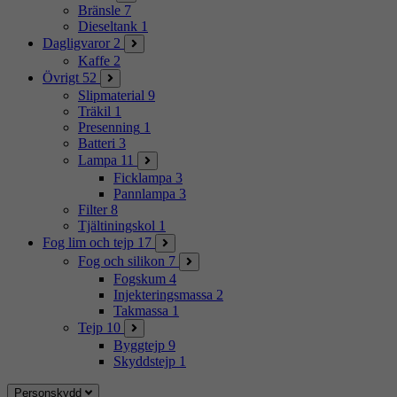
Bränsle
7
Dieseltank
1
Dagligvaror
2
Kaffe
2
Övrigt
52
Slipmaterial
9
Träkil
1
Presenning
1
Batteri
3
Lampa
11
Ficklampa
3
Pannlampa
3
Filter
8
Tjältiningskol
1
Fog lim och tejp
17
Fog och silikon
7
Fogskum
4
Injekteringsmassa
2
Takmassa
1
Tejp
10
Byggtejp
9
Skyddstejp
1
Personskydd