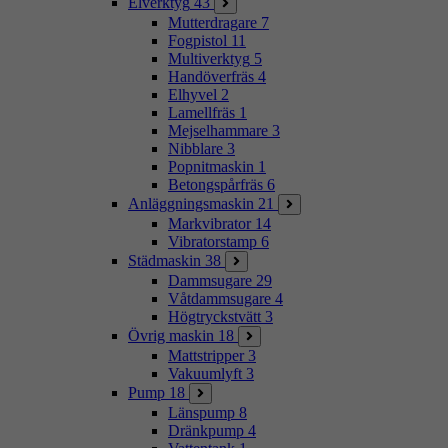
Elverktyg
43
Mutterdragare
7
Fogpistol
11
Multiverktyg
5
Handöverfräs
4
Elhyvel
2
Lamellfräs
1
Mejselhammare
3
Nibblare
3
Popnitmaskin
1
Betongspårfräs
6
Anläggningsmaskin
21
Markvibrator
14
Vibratorstamp
6
Städmaskin
38
Dammsugare
29
Våtdammsugare
4
Högtryckstvätt
3
Övrig maskin
18
Mattstripper
3
Vakuumlyft
3
Pump
18
Länspump
8
Dränkpump
4