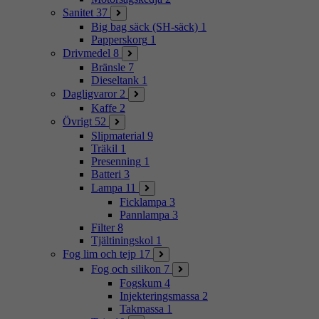
Sanitet
37
Big bag säck (SH-säck)
1
Papperskorg
1
Drivmedel
8
Bränsle
7
Dieseltank
1
Dagligvaror
2
Kaffe
2
Övrigt
52
Slipmaterial
9
Träkil
1
Presenning
1
Batteri
3
Lampa
11
Ficklampa
3
Pannlampa
3
Filter
8
Tjältiningskol
1
Fog lim och tejp
17
Fog och silikon
7
Fogskum
4
Injekteringsmassa
2
Takmassa
1