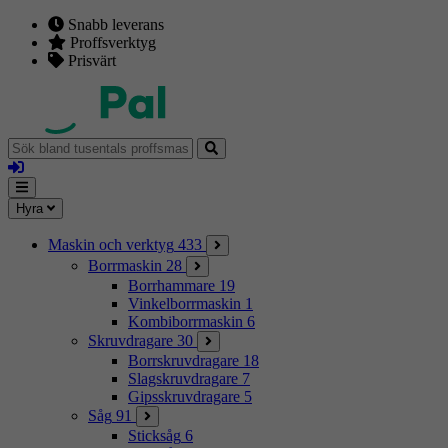
Snabb leverans
Proffsverktyg
Prisvärt
Sök
bland
Logga
tusentals
in
proffsmaskiner
Mina
Meny
Hyra
sidor
Maskin och verktyg
433
Borrmaskin
28
Borrhammare
19
Vinkelborrmaskin
1
Kombiborrmaskin
6
Skruvdragare
30
Borrskruvdragare
18
Slagskruvdragare
7
Gipsskruvdragare
5
Såg
91
Sticksåg
6