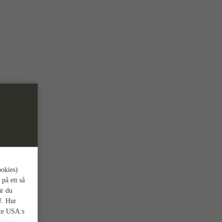
ookies)
 på ett så
är du
U. Hur
nte USA:s
et kan