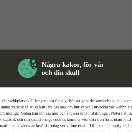
Några kakor, för vår
och din skull
tt vår webbplats skall fungera bra för dig. För att göra det använder vi kakor (c
 annat statistik så att vi kan lära oss mer om hur vi skall utveckla vår webbplats
som möjligt. Nedan kan du läsa mer och anpassa dina inställningar. Notera att n
r statistik och marknadsförings-cookies kommer viss data överföras utanför E
rmationen används av berörda bolag vet vi inte exakt. Till exempel uppfyller i
ing alla de krav gällande hantering av personuppgifter som ställs inom EU, vilk