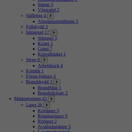
Stämp
3
Väggstöd
2
Ställning
4
Aluminiumställning
3
Fallskydd
3
Inhägnad
17
Stängsel
3
Koner
1
Grind
7
Kravallstaket
1
Stege
8
Arbetsbock
4
Körplåt
1
Första hjälpen
3
Brandskydd
3
Brandfiltar
1
Brandsläckare
2
Mätinstrument
42
Laser
26
Korslaser
3
Rotationslaser
9
Rörlaser
2
Avståndsmätare
5
Lasermottagare
6