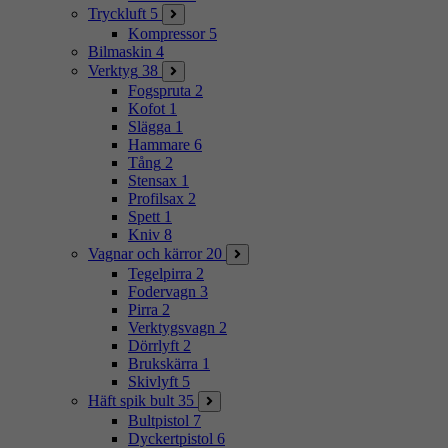
Tryckluft
5
Kompressor
5
Bilmaskin
4
Verktyg
38
Fogspruta
2
Kofot
1
Slägga
1
Hammare
6
Tång
2
Stensax
1
Profilsax
2
Spett
1
Kniv
8
Vagnar och kärror
20
Tegelpirra
2
Fodervagn
3
Pirra
2
Verktygsvagn
2
Dörrlyft
2
Brukskärra
1
Skivlyft
5
Häft spik bult
35
Bultpistol
7
Dyckertpistol
6