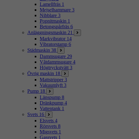
Lamellfräs
1
Mejselhammare
3
Nibblare
3
Popnitmaskin
1
Betongspårfräs
6
Anläggningsmaskin
21
Markvibrator
14
Vibratorstamp
6
Städmaskin
38
Dammsugare
29
Våtdammsugare
4
Högtryckstvätt
3
Övrig maskin
18
Mattstripper
3
Vakuumlyft
3
Pump
18
Länspump
8
Dränkpump
4
Vattentank
1
Svets
16
Elsvets
4
Rörsvets
8
Migsvets
1
Gassvets
1