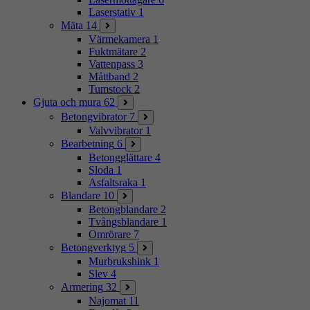
Laserstativ
1
Mäta
14
Värmekamera
1
Fuktmätare
2
Vattenpass
3
Måttband
2
Tumstock
2
Gjuta och mura
62
Betongvibrator
7
Valvvibrator
1
Bearbetning
6
Betongglättare
4
Sloda
1
Asfaltsraka
1
Blandare
10
Betongblandare
2
Tvångsblandare
1
Omrörare
7
Betongverktyg
5
Murbrukshink
1
Slev
4
Armering
32
Najomat
11