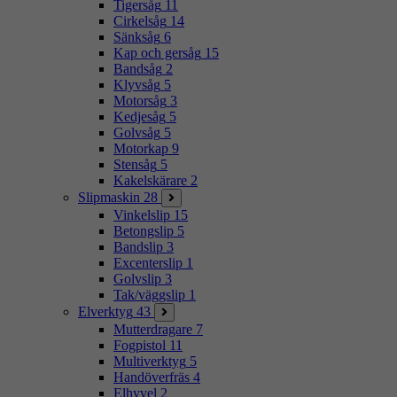
Tigersåg
11
Cirkelsåg
14
Sänksåg
6
Kap och gersåg
15
Bandsåg
2
Klyvsåg
5
Motorsåg
3
Kedjesåg
5
Golvsåg
5
Motorkap
9
Stensåg
5
Kakelskärare
2
Slipmaskin
28
Vinkelslip
15
Betongslip
5
Bandslip
3
Excenterslip
1
Golvslip
3
Tak/väggslip
1
Elverktyg
43
Mutterdragare
7
Fogpistol
11
Multiverktyg
5
Handöverfräs
4
Elhyvel
2