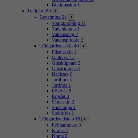
Bockmaskin
1
Trädgård
80
Bevattning
21
Slangkoppling
11
Vattenkanna
1
Vattenslang
2
Vattenspridare
2
Trädgårdsmaskin
40
Flismaskin
1
Gallervält
2
Gräsklippare
3
Grästrimmer
8
Häcksax
6
Jordborr
3
Jordfräs
1
Lövblås
8
Röjsåg
3
Såmaskin
2
Snöslunga
1
Stubbfräs
1
Trädgårdsredskap
18
Fyllhammare
3
Krafsa
1
Kratta
2