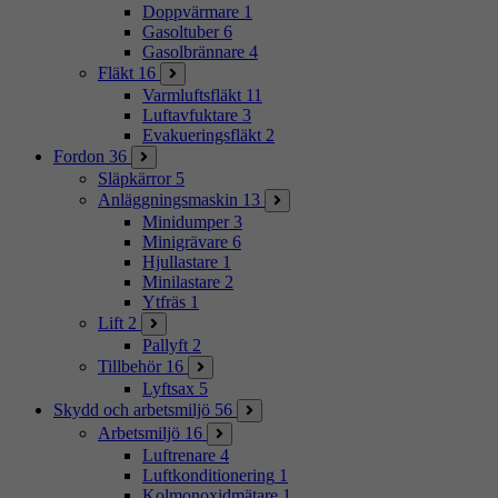
Doppvärmare
1
Gasoltuber
6
Gasolbrännare
4
Fläkt
16
Varmluftsfläkt
11
Luftavfuktare
3
Evakueringsfläkt
2
Fordon
36
Släpkärror
5
Anläggningsmaskin
13
Minidumper
3
Minigrävare
6
Hjullastare
1
Minilastare
2
Ytfräs
1
Lift
2
Pallyft
2
Tillbehör
16
Lyftsax
5
Skydd och arbetsmiljö
56
Arbetsmiljö
16
Luftrenare
4
Luftkonditionering
1
Kolmonoxidmätare
1