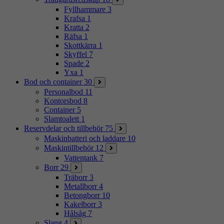
Fyllhammare
3
Krafsa
1
Kratta
2
Räfsa
1
Skottkärra
1
Skyffel
7
Spade
2
Yxa
1
Bod och container
30
Personalbod
11
Kontorsbod
8
Container
5
Slamtoalett
1
Reservdelar och tillbehör
75
Maskinbatteri och laddare
10
Maskintillbehör
12
Vattentank
7
Borr
29
Träborr
3
Metallborr
4
Betongborr
10
Kakelborr
3
Hålsåg
7
Slang
4