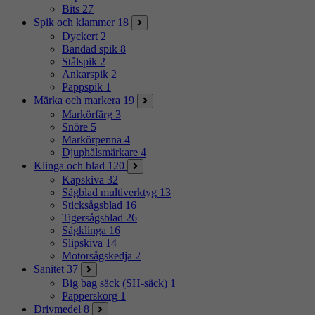
Bits
27
Spik och klammer
18
Dyckert
2
Bandad spik
8
Stålspik
2
Ankarspik
2
Pappspik
1
Märka och markera
19
Markörfärg
3
Snöre
5
Markörpenna
4
Djuphålsmärkare
4
Klinga och blad
120
Kapskiva
32
Sågblad multiverktyg
13
Sticksågsblad
16
Tigersågsblad
26
Sågklinga
16
Slipskiva
14
Motorsågskedja
2
Sanitet
37
Big bag säck (SH-säck)
1
Papperskorg
1
Drivmedel
8