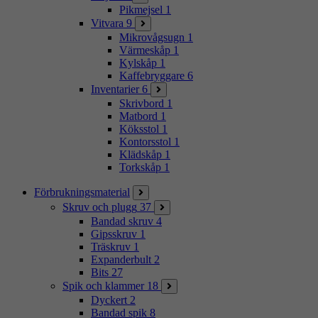
Pikmejsel
1
Vitvara
9
Mikrovågsugn
1
Värmeskåp
1
Kylskåp
1
Kaffebryggare
6
Inventarier
6
Skrivbord
1
Matbord
1
Köksstol
1
Kontorsstol
1
Klädskåp
1
Torkskåp
1
Förbrukningsmaterial
Skruv och plugg
37
Bandad skruv
4
Gipsskruv
1
Träskruv
1
Expanderbult
2
Bits
27
Spik och klammer
18
Dyckert
2
Bandad spik
8