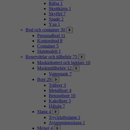
Räfsa
1
Skottkärra
1
Skyffel
7
Spade
2
Yxa
1
Bod och container
30
Personalbod
11
Kontorsbod
8
Container
5
Slamtoalett
1
Reservdelar och tillbehör
75
Maskinbatteri och laddare
10
Maskintillbehör
12
Vattentank
7
Borr
29
Träborr
3
Metallborr
4
Betongborr
10
Kakelborr
3
Hålsåg
7
Slang
4
Tryckluftsslang
1
Avtappningsslang
1
Mejsel
4