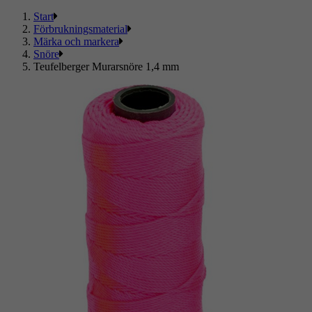
Start
Förbrukningsmaterial
Märka och markera
Snöre
Teufelberger Murarsnöre 1,4 mm