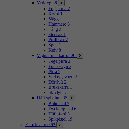
Verktyg
38
Fogspruta
2
Kofot
1
Slägga
1
Hammare
6
Tång
2
Stensax
1
Profilsax
2
Spett
1
Kniv
8
Vagnar och kärror
20
Tegelpirra
2
Fodervagn
3
Pirra
2
Verktygsvagn
2
Dörrlyft
2
Brukskärra
1
Skivlyft
5
Häft spik bult
35
Bultpistol
7
Dyckertpistol
6
Häftpistol
3
Spikpistol
19
El och värme
92