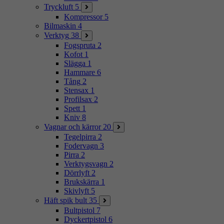
Tryckluft
5
Kompressor
5
Bilmaskin
4
Verktyg
38
Fogspruta
2
Kofot
1
Slägga
1
Hammare
6
Tång
2
Stensax
1
Profilsax
2
Spett
1
Kniv
8
Vagnar och kärror
20
Tegelpirra
2
Fodervagn
3
Pirra
2
Verktygsvagn
2
Dörrlyft
2
Brukskärra
1
Skivlyft
5
Häft spik bult
35
Bultpistol
7
Dyckertpistol
6