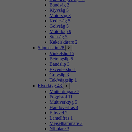
Bandsåg
2
Klyvsåg
5
Motorsåg
3
Kedjesåg
5
Golvsåg
5
Motorkap
9
Stensåg
5
Kakelskärare
2
Slipmaskin
28
Vinkelslip
15
Betongslip
5
Bandslip
3
Excenterslip
1
Golvslip
3
Tak/väggslip
1
Elverktyg
43
Mutterdragare
7
Fogpistol
11
Multiverktyg
5
Handöverfräs
4
Elhyvel
2
Lamellfräs
1
Mejselhammare
3
Nibblare
3