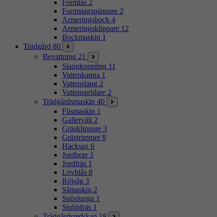
Formlås
2
Formstagspännare
2
Armeringsbock
4
Armeringsklippare
12
Bockmaskin
1
Trädgård
80
Bevattning
21
Slangkoppling
11
Vattenkanna
1
Vattenslang
2
Vattenspridare
2
Trädgårdsmaskin
40
Flismaskin
1
Gallervält
2
Gräsklippare
3
Grästrimmer
8
Häcksax
6
Jordborr
3
Jordfräs
1
Lövblås
8
Röjsåg
3
Såmaskin
2
Snöslunga
1
Stubbfräs
1
Trädgårdsredskap
18