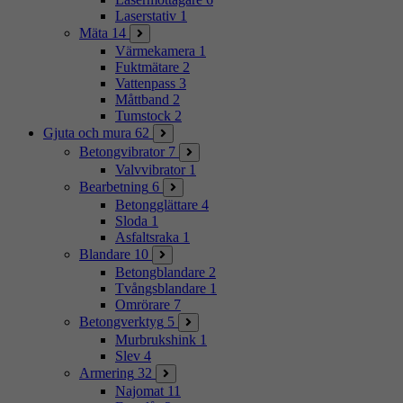
Laserstativ
1
Mäta
14
Värmekamera
1
Fuktmätare
2
Vattenpass
3
Måttband
2
Tumstock
2
Gjuta och mura
62
Betongvibrator
7
Valvvibrator
1
Bearbetning
6
Betongglättare
4
Sloda
1
Asfaltsraka
1
Blandare
10
Betongblandare
2
Tvångsblandare
1
Omrörare
7
Betongverktyg
5
Murbrukshink
1
Slev
4
Armering
32
Najomat
11