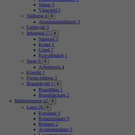
Stämp
3
Väggstöd
2
Ställning
4
Aluminiumställning
3
Fallskydd
3
Inhägnad
17
Stängsel
3
Koner
1
Grind
7
Kravallstaket
1
Stege
8
Arbetsbock
4
Körplåt
1
Första hjälpen
3
Brandskydd
3
Brandfiltar
1
Brandsläckare
2
Mätinstrument
42
Laser
26
Korslaser
3
Rotationslaser
9
Rörlaser
2
Avståndsmätare
5
Lasermottagare
6