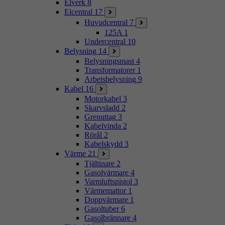
Elverk
8
Elcentral
17
Huvudcentral
7
125A
1
Undercentral
10
Belysning
14
Belysningsmast
4
Transformatorer
1
Arbetsbelysning
9
Kabel
16
Motorkabel
3
Skarvsladd
2
Grenuttag
3
Kabelvinda
2
Rörål
2
Kabelskydd
3
Värme
21
Tjältinare
2
Gasolvärmare
4
Varmluftspistol
3
Värmemattor
1
Doppvärmare
1
Gasoltuber
6
Gasolbrännare
4