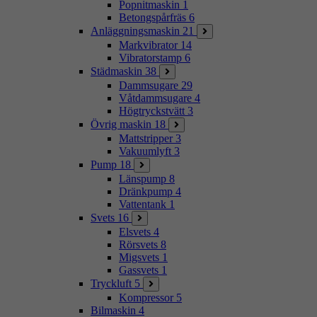
Popnitmaskin
1
Betongspårfräs
6
Anläggningsmaskin
21
Markvibrator
14
Vibratorstamp
6
Städmaskin
38
Dammsugare
29
Våtdammsugare
4
Högtryckstvätt
3
Övrig maskin
18
Mattstripper
3
Vakuumlyft
3
Pump
18
Länspump
8
Dränkpump
4
Vattentank
1
Svets
16
Elsvets
4
Rörsvets
8
Migsvets
1
Gassvets
1
Tryckluft
5
Kompressor
5
Bilmaskin
4