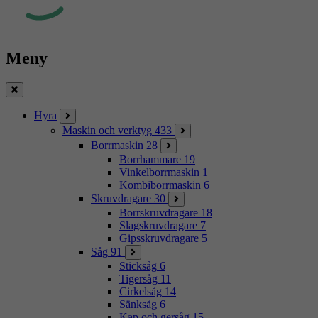
Meny
Stäng
Hyra
Maskin och verktyg
433
Borrmaskin
28
Borrhammare
19
Vinkelborrmaskin
1
Kombiborrmaskin
6
Skruvdragare
30
Borrskruvdragare
18
Slagskruvdragare
7
Gipsskruvdragare
5
Såg
91
Sticksåg
6
Tigersåg
11
Cirkelsåg
14
Sänksåg
6
Kap och gersåg
15