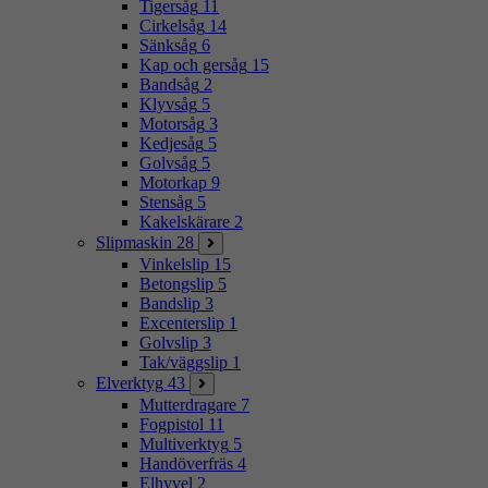
Tigersåg
11
Cirkelsåg
14
Sänksåg
6
Kap och gersåg
15
Bandsåg
2
Klyvsåg
5
Motorsåg
3
Kedjesåg
5
Golvsåg
5
Motorkap
9
Stensåg
5
Kakelskärare
2
Slipmaskin
28
Vinkelslip
15
Betongslip
5
Bandslip
3
Excenterslip
1
Golvslip
3
Tak/väggslip
1
Elverktyg
43
Mutterdragare
7
Fogpistol
11
Multiverktyg
5
Handöverfräs
4
Elhyvel
2