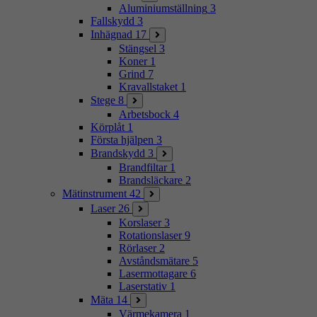
Aluminiumställning
3
Fallskydd
3
Inhägnad
17
Stängsel
3
Koner
1
Grind
7
Kravallstaket
1
Stege
8
Arbetsbock
4
Körplåt
1
Första hjälpen
3
Brandskydd
3
Brandfiltar
1
Brandsläckare
2
Mätinstrument
42
Laser
26
Korslaser
3
Rotationslaser
9
Rörlaser
2
Avståndsmätare
5
Lasermottagare
6
Laserstativ
1
Mäta
14
Värmekamera
1