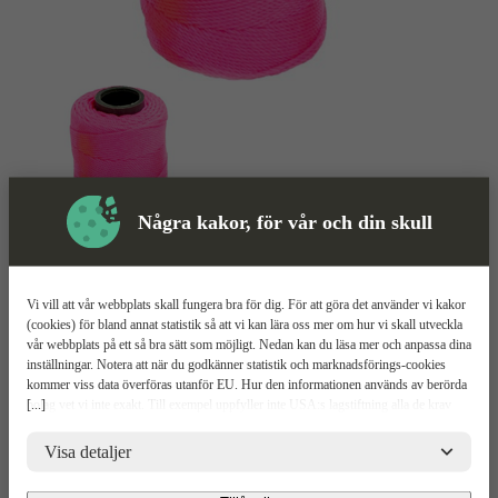
Några kakor, för vår och din skull
Vi vill att vår webbplats skall fungera bra för dig. För att göra det använder vi kakor
Murarsnöre
Mer information
(cookies) för bland annat statistik så att vi kan lära oss mer om hur vi skall utveckla
vår webbplats på ett så bra sätt som möjligt. Nedan kan du läsa mer och anpassa dina
inställningar. Notera att när du godkänner statistik och marknadsförings-cookies
Teufelberger 1,4 mm
kommer viss data överföras utanför EU. Hur den informationen används av berörda
[...]
bolag vet vi inte exakt. Till exempel uppfyller inte USA:s lagstiftning alla de krav
gällande hantering av personuppgifter som ställs inom EU, vilket kan innebära vissa
En mångsidig klassiker
risker för dina personuppgifter. De berörda bolagen måste lämna över uppgifter till
Visa detaljer
Polyesterlina
brottsbekämpande myndigheter i USA om de får en sådan begäran. Det kan dock
Hög draghållfasthet
vara svårt eller omöjligt för dig att hävda dina rättigheter, t.ex. rätten till radering,