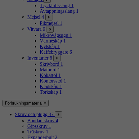
Tryckluftsslang
1
Avtappningsslang
1
Mejsel
4
Pikmejsel
1
Vitvara
9
Mikrovågsugn
1
Värmeskåp
1
Kylskåp
1
Kaffebryggare
6
Inventarier
6
Skrivbord
1
Matbord
1
Köksstol
1
Kontorsstol
1
Klädskåp
1
Torkskåp
1
Förbrukningsmaterial
Skruv och plugg
37
Bandad skruv
4
Gipsskruv
1
Träskruv
1
Expanderbult
2