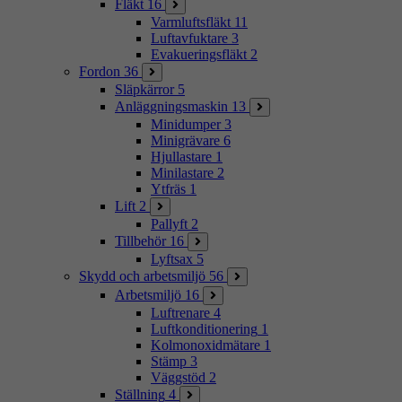
Fläkt
16
Varmluftsfläkt
11
Luftavfuktare
3
Evakueringsfläkt
2
Fordon
36
Släpkärror
5
Anläggningsmaskin
13
Minidumper
3
Minigrävare
6
Hjullastare
1
Minilastare
2
Ytfräs
1
Lift
2
Pallyft
2
Tillbehör
16
Lyftsax
5
Skydd och arbetsmiljö
56
Arbetsmiljö
16
Luftrenare
4
Luftkonditionering
1
Kolmonoxidmätare
1
Stämp
3
Väggstöd
2
Ställning
4