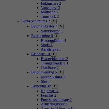
Fuktmätare
2
Vattenpass
3
Måttband
2
Tumstock
2
Gjuta och mura
62
Betongvibrator
7
Valvvibrator
1
Bearbetning
6
Betongglättare
4
Sloda
1
Asfaltsraka
1
Blandare
10
Betongblandare
2
Tvångsblandare
1
Omrörare
7
Betongverktyg
5
Murbrukshink
1
Slev
4
Armering
32
Najomat
11
Formlås
2
Formstagspännare
2
Armeringsbock
4
Armeringsklippare
12