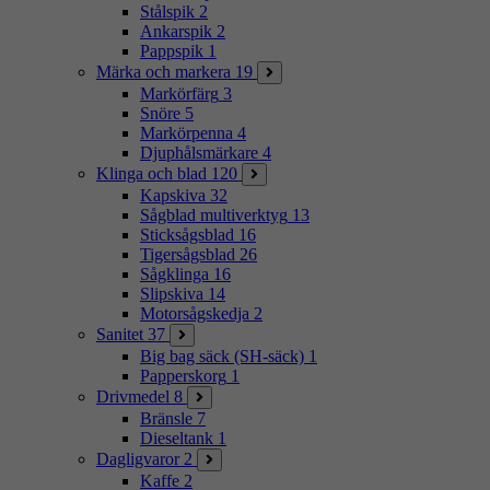
Stålspik
2
Ankarspik
2
Pappspik
1
Märka och markera
19
Markörfärg
3
Snöre
5
Markörpenna
4
Djuphålsmärkare
4
Klinga och blad
120
Kapskiva
32
Sågblad multiverktyg
13
Sticksågsblad
16
Tigersågsblad
26
Sågklinga
16
Slipskiva
14
Motorsågskedja
2
Sanitet
37
Big bag säck (SH-säck)
1
Papperskorg
1
Drivmedel
8
Bränsle
7
Dieseltank
1
Dagligvaror
2
Kaffe
2