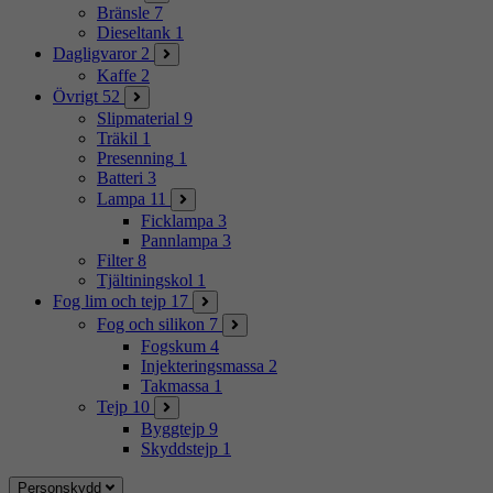
Bränsle
7
Dieseltank
1
Dagligvaror
2
Kaffe
2
Övrigt
52
Slipmaterial
9
Träkil
1
Presenning
1
Batteri
3
Lampa
11
Ficklampa
3
Pannlampa
3
Filter
8
Tjältiningskol
1
Fog lim och tejp
17
Fog och silikon
7
Fogskum
4
Injekteringsmassa
2
Takmassa
1
Tejp
10
Byggtejp
9
Skyddstejp
1
Personskydd