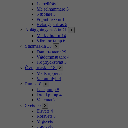
Lamellfräs
1
Mejselhammare
3
Nibblare
3
Popnitmaskin
1
Betongspårfräs
6
Anläggningsmaskin
21
Markvibrator
14
Vibratorstamp
6
Städmaskin
38
Dammsugare
29
Våtdammsugare
4
Högtryckstvätt
3
Övrig maskin
18
Mattstripper
3
Vakuumlyft
3
Pump
18
Länspump
8
Dränkpump
4
Vattentank
1
Svets
16
Elsvets
4
Rörsvets
8
Migsvets
1
Gassvets
1