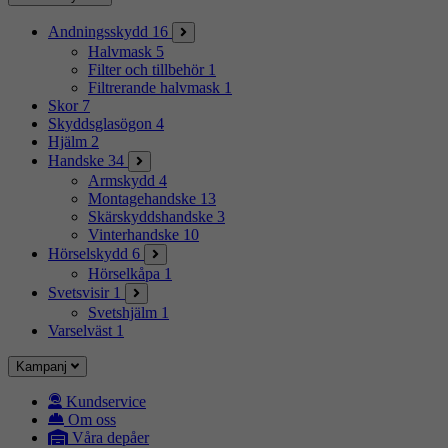
Andningsskydd
16
Halvmask
5
Filter och tillbehör
1
Filtrerande halvmask
1
Skor
7
Skyddsglasögon
4
Hjälm
2
Handske
34
Armskydd
4
Montagehandske
13
Skärskyddshandske
3
Vinterhandske
10
Hörselskydd
6
Hörselkåpa
1
Svetsvisir
1
Svetshjälm
1
Varselväst
1
Kampanj
Kundservice
Om oss
Våra depåer