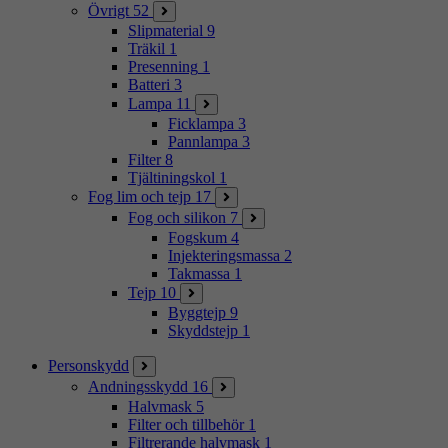
Övrigt
52
Slipmaterial
9
Träkil
1
Presenning
1
Batteri
3
Lampa
11
Ficklampa
3
Pannlampa
3
Filter
8
Tjältiningskol
1
Fog lim och tejp
17
Fog och silikon
7
Fogskum
4
Injekteringsmassa
2
Takmassa
1
Tejp
10
Byggtejp
9
Skyddstejp
1
Personskydd
Andningsskydd
16
Halvmask
5
Filter och tillbehör
1
Filtrerande halvmask
1