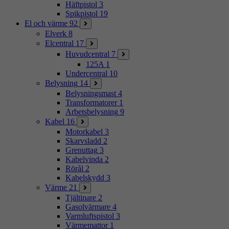
Häftpistol
3
Spikpistol
19
El och värme
92
Elverk
8
Elcentral
17
Huvudcentral
7
125A
1
Undercentral
10
Belysning
14
Belysningsmast
4
Transformatorer
1
Arbetsbelysning
9
Kabel
16
Motorkabel
3
Skarvsladd
2
Grenuttag
3
Kabelvinda
2
Rörål
2
Kabelskydd
3
Värme
21
Tjältinare
2
Gasolvärmare
4
Varmluftspistol
3
Värmemattor
1