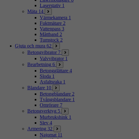
Laserstativ
1
Mäta
14
Värmekamera
1
Fuktmätare
2
Vattenpass
3
Måttband
2
Tumstock
2
Gjuta och mura
62
Betongvibrator
7
Valvvibrator
1
Bearbetning
6
Betongglättare
4
Sloda
1
Asfaltsraka
1
Blandare
10
Betongblandare
2
Tvångsblandare
1
Omrörare
7
Betongverktyg
5
Murbrukshink
1
Slev
4
Armering
32
Najomat
11