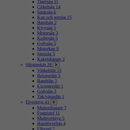
Tigersåg
11
Cirkelsåg
14
Sänksåg
6
Kap och gersåg
15
Bandsåg
2
Klyvsåg
5
Motorsåg
3
Kedjesåg
5
Golvsåg
5
Motorkap
9
Stensåg
5
Kakelskärare
2
Slipmaskin
28
Vinkelslip
15
Betongslip
5
Bandslip
3
Excenterslip
1
Golvslip
3
Tak/väggslip
1
Elverktyg
43
Mutterdragare
7
Fogpistol
11
Multiverktyg
5
Handöverfräs
4
Elhyvel
2