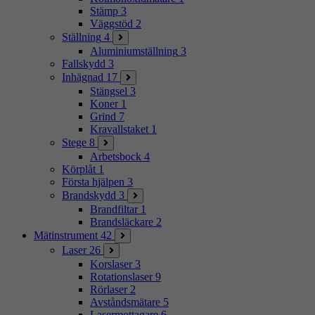
Stämp
3
Väggstöd
2
Ställning
4
Aluminiumställning
3
Fallskydd
3
Inhägnad
17
Stängsel
3
Koner
1
Grind
7
Kravallstaket
1
Stege
8
Arbetsbock
4
Körplåt
1
Första hjälpen
3
Brandskydd
3
Brandfiltar
1
Brandsläckare
2
Mätinstrument
42
Laser
26
Korslaser
3
Rotationslaser
9
Rörlaser
2
Avståndsmätare
5
Lasermottagare
6