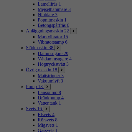
Lamellfräs
1
Mejselhammare
3
Nibblare
3
Popnitmaskin
1
Betongspårfräs
6
Anläggningsmaskin
22
Markvibrator
15
Vibratorstamp
6
Städmaskin
38
Dammsugare
29
Våtdammsugare
4
Högtryckstvätt
3
Övrig maskin
18
Mattstripper
3
Vakuumlyft
3
Pump
18
Länspump
8
Dränkpump
4
Vattentank
1
Svets
16
Elsvets
4
Rörsvets
8
Migsvets
1
Gassvets
1