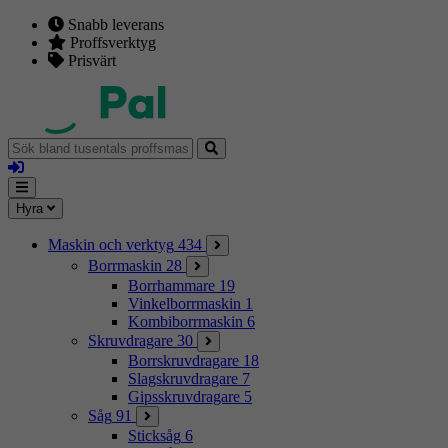
Snabb leverans
Proffsverktyg
Prisvärt
Sök
bland
Logga
tusentals
in
proffsmaskiner
Mina
Meny
Hyra
sidor
Maskin och verktyg
434
Borrmaskin
28
Borrhammare
19
Vinkelborrmaskin
1
Kombiborrmaskin
6
Skruvdragare
30
Borrskruvdragare
18
Slagskruvdragare
7
Gipsskruvdragare
5
Såg
91
Sticksåg
6