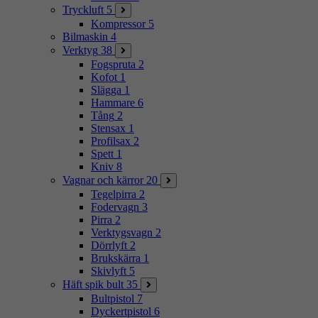
Tryckluft
5
Kompressor
5
Bilmaskin
4
Verktyg
38
Fogspruta
2
Kofot
1
Slägga
1
Hammare
6
Tång
2
Stensax
1
Profilsax
2
Spett
1
Kniv
8
Vagnar och kärror
20
Tegelpirra
2
Fodervagn
3
Pirra
2
Verktygsvagn
2
Dörrlyft
2
Brukskärra
1
Skivlyft
5
Häft spik bult
35
Bultpistol
7
Dyckertpistol
6