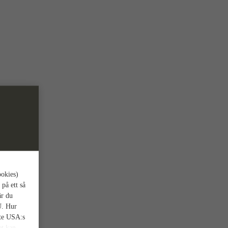
ookies)
 på ett så
är du
U. Hur
nte USA:s
et kan