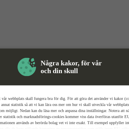
Några kakor, för vår
och din skull
tt vår webbplats skall fungera bra för dig. För att göra det använder vi kakor (c
 annat statistik så att vi kan lära oss mer om hur vi skall utveckla vår webbplats
som möjligt. Nedan kan du läsa mer och anpassa dina inställningar. Notera att n
r statistik och marknadsförings-cookies kommer viss data överföras utanför E
rmationen används av berörda bolag vet vi inte exakt. Till exempel uppfyller i
ing alla de krav gällande hantering av personuppgifter som ställs inom EU, vilk