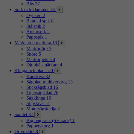
Bits
27
Spik och klammer
18
Dyckert
2
Bandad spik
8
Stålspik
2
Ankarspik
2
Pappspik
1
Märka och markera
19
Markörfärg
3
Snöre
5
Markörpenna
4
Djuphålsmärkare
4
Klinga och blad
120
Kapskiva
32
Sågblad multiverktyg
13
Sticksågsblad
16
Tigersågsblad
26
Sågklinga
16
Slipskiva
14
Motorsågskedja
2
Sanitet
37
Big bag säck (SH-säck)
1
Papperskorg
1
Drivmedel
8