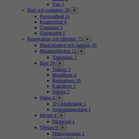
Yxa
1
Bod och container
30
Personalbod
11
Kontorsbod
8
Container
5
Slamtoalett
1
Reservdelar och tillbehör
75
Maskinbatteri och laddare
10
Maskintillbehör
12
Vattentank
7
Borr
29
Träborr
3
Metallborr
4
Betongborr
10
Kakelborr
3
Hålsåg
7
Slang
4
Tryckluftsslang
1
Avtappningsslang
1
Mejsel
4
Pikmejsel
1
Vitvara
9
Mikrovågsugn
1