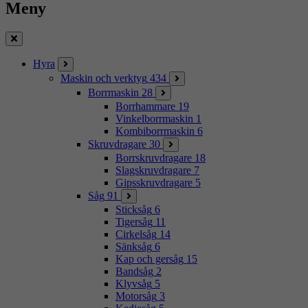
Meny
Stäng
Hyra
Maskin och verktyg
434
Borrmaskin
28
Borrhammare
19
Vinkelborrmaskin
1
Kombiborrmaskin
6
Skruvdragare
30
Borrskruvdragare
18
Slagskruvdragare
7
Gipsskruvdragare
5
Såg
91
Sticksåg
6
Tigersåg
11
Cirkelsåg
14
Sänksåg
6
Kap och gersåg
15
Bandsåg
2
Klyvsåg
5
Motorsåg
3