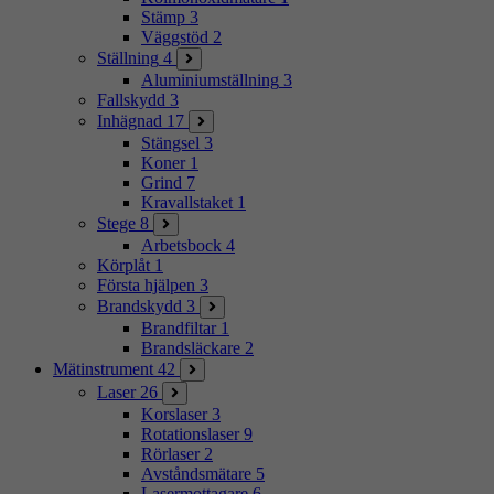
Stämp
3
Väggstöd
2
Ställning
4
Aluminiumställning
3
Fallskydd
3
Inhägnad
17
Stängsel
3
Koner
1
Grind
7
Kravallstaket
1
Stege
8
Arbetsbock
4
Körplåt
1
Första hjälpen
3
Brandskydd
3
Brandfiltar
1
Brandsläckare
2
Mätinstrument
42
Laser
26
Korslaser
3
Rotationslaser
9
Rörlaser
2
Avståndsmätare
5
Lasermottagare
6