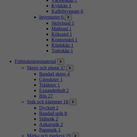
Värmeskåp
1
Kylskåp
1
Kaffebryggare
6
Inventarier
6
Skrivbord
1
Matbord
1
Köksstol
1
Kontorsstol
1
Klädskåp
1
Torkskåp
1
Förbrukningsmaterial
Skruv och plugg
37
Bandad skruv
4
Gipsskruv
1
Träskruv
1
Expanderbult
2
Bits
27
Spik och klammer
18
Dyckert
2
Bandad spik
8
Stålspik
2
Ankarspik
2
Pappspik
1
Märka och markera
19