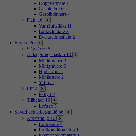
Doppvärmare
1
Gasoltuber
6
Gasolbrännare
4
Fläkt
16
Varmluftsfläkt
11
Luftavfuktare
3
Evakueringsfläkt
2
Fordon
36
Släpkärror
5
Anläggningsmaskin
13
Minidumper
3
Minigrävare
6
Hjullastare
1
Minilastare
2
Ytfräs
1
Lift
2
Pallyft
2
Tillbehör
16
Lyftsax
5
Skydd och arbetsmiljö
56
Arbetsmiljö
16
Luftrenare
4
Luftkonditionering
1
Kolmonoxidmätare
1