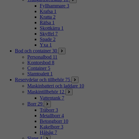
Fyllhammare
3
Krafsa
1
Kratta
2
Räfsa
1
Skottkärra
1
Skyffel
7
Spade
2
Yxa
1
Bod och container
30
Personalbod
11
Kontorsbod
8
Container
5
Slamtoalett
1
Reservdelar och tillbehör
75
Maskinbatteri och laddare
10
Maskintillbehör
12
Vattentank
7
Borr
29
Träborr
3
Metallborr
4
Betongborr
10
Kakelborr
3
Hålsåg
7
Slang
4