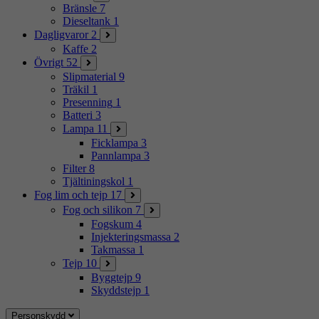
Bränsle
7
Dieseltank
1
Dagligvaror
2
Kaffe
2
Övrigt
52
Slipmaterial
9
Träkil
1
Presenning
1
Batteri
3
Lampa
11
Ficklampa
3
Pannlampa
3
Filter
8
Tjältiningskol
1
Fog lim och tejp
17
Fog och silikon
7
Fogskum
4
Injekteringsmassa
2
Takmassa
1
Tejp
10
Byggtejp
9
Skyddstejp
1
Personskydd