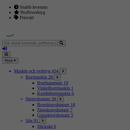
Snabb leverans
Proffsverktyg
Prisvärt
Sök
bland
Logga
tusentals
in
proffsmaskiner
Mina
Meny
Hyra
sidor
Maskin och verktyg
434
Borrmaskin
28
Borrhammare
19
Vinkelborrmaskin
1
Kombiborrmaskin
6
Skruvdragare
30
Borrskruvdragare
18
Slagskruvdragare
7
Gipsskruvdragare
5
Såg
91
Sticksåg
6