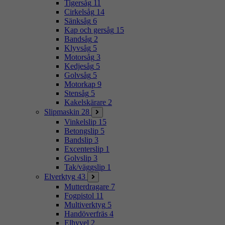
Tigersåg
11
Cirkelsåg
14
Sänksåg
6
Kap och gersåg
15
Bandsåg
2
Klyvsåg
5
Motorsåg
3
Kedjesåg
5
Golvsåg
5
Motorkap
9
Stensåg
5
Kakelskärare
2
Slipmaskin
28
Vinkelslip
15
Betongslip
5
Bandslip
3
Excenterslip
1
Golvslip
3
Tak/väggslip
1
Elverktyg
43
Mutterdragare
7
Fogpistol
11
Multiverktyg
5
Handöverfräs
4
Elhyvel
2