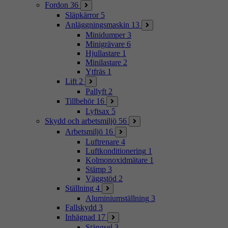
Fordon
36
Släpkärror
5
Anläggningsmaskin
13
Minidumper
3
Minigrävare
6
Hjullastare
1
Minilastare
2
Ytfräs
1
Lift
2
Pallyft
2
Tillbehör
16
Lyftsax
5
Skydd och arbetsmiljö
56
Arbetsmiljö
16
Luftrenare
4
Luftkonditionering
1
Kolmonoxidmätare
1
Stämp
3
Väggstöd
2
Ställning
4
Aluminiumställning
3
Fallskydd
3
Inhägnad
17
Stängsel
3