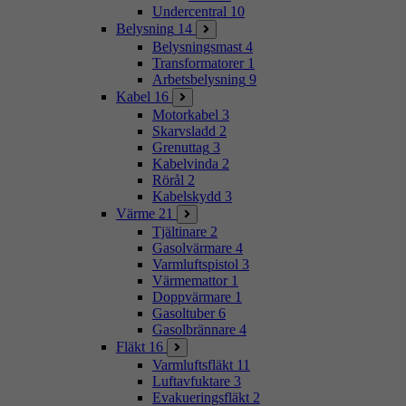
Undercentral
10
Belysning
14
Belysningsmast
4
Transformatorer
1
Arbetsbelysning
9
Kabel
16
Motorkabel
3
Skarvsladd
2
Grenuttag
3
Kabelvinda
2
Rörål
2
Kabelskydd
3
Värme
21
Tjältinare
2
Gasolvärmare
4
Varmluftspistol
3
Värmemattor
1
Doppvärmare
1
Gasoltuber
6
Gasolbrännare
4
Fläkt
16
Varmluftsfläkt
11
Luftavfuktare
3
Evakueringsfläkt
2