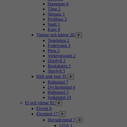
Hammare
6
Tång
2
Stensax
1
Profilsax
2
Spett
1
Kniv
8
Vagnar och kärror
20
Tegelpirra
2
Fodervagn
3
Pirra
2
Verktygsvagn
2
Dörrlyft
2
Brukskärra
1
Skivlyft
5
Häft spik bult
35
Bultpistol
7
Dyckertpistol
6
Häftpistol
3
Spikpistol
19
El och värme
92
Elverk
8
Elcentral
17
Huvudcentral
7
125A
1