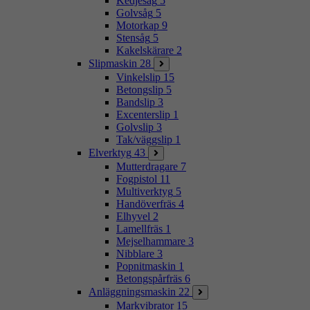
Kedjesåg
5
Golvsåg
5
Motorkap
9
Stensåg
5
Kakelskärare
2
Slipmaskin
28
Vinkelslip
15
Betongslip
5
Bandslip
3
Excenterslip
1
Golvslip
3
Tak/väggslip
1
Elverktyg
43
Mutterdragare
7
Fogpistol
11
Multiverktyg
5
Handöverfräs
4
Elhyvel
2
Lamellfräs
1
Mejselhammare
3
Nibblare
3
Popnitmaskin
1
Betongspårfräs
6
Anläggningsmaskin
22
Markvibrator
15