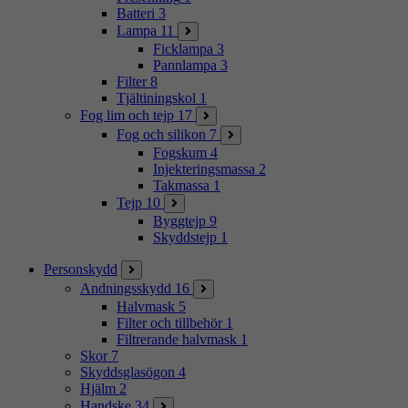
Batteri
3
Lampa
11
Ficklampa
3
Pannlampa
3
Filter
8
Tjältiningskol
1
Fog lim och tejp
17
Fog och silikon
7
Fogskum
4
Injekteringsmassa
2
Takmassa
1
Tejp
10
Byggtejp
9
Skyddstejp
1
Personskydd
Andningsskydd
16
Halvmask
5
Filter och tillbehör
1
Filtrerande halvmask
1
Skor
7
Skyddsglasögon
4
Hjälm
2
Handske
34