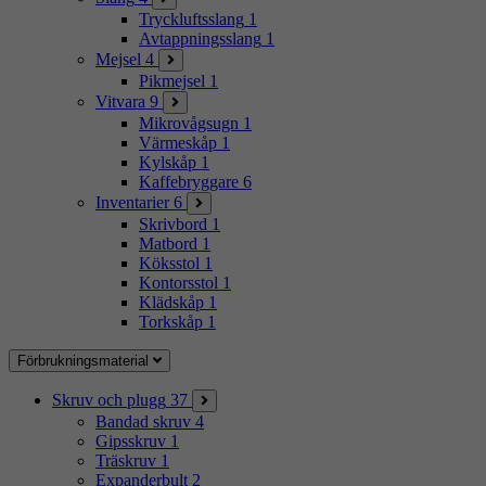
Tryckluftsslang
1
Avtappningsslang
1
Mejsel
4
Pikmejsel
1
Vitvara
9
Mikrovågsugn
1
Värmeskåp
1
Kylskåp
1
Kaffebryggare
6
Inventarier
6
Skrivbord
1
Matbord
1
Köksstol
1
Kontorsstol
1
Klädskåp
1
Torkskåp
1
Förbrukningsmaterial
Skruv och plugg
37
Bandad skruv
4
Gipsskruv
1
Träskruv
1
Expanderbult
2