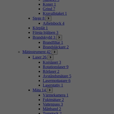
Koner
1
Grind
7
Kravallstaket
1
Stege
8
Arbetsbock
4
Körplåt
1
Första hjälpen
3
Brandskydd
3
Brandfiltar
1
Brandsläckare
2
Mätinstrument
42
Laser
26
Korslaser
3
Rotationslaser
9
Rörlaser
2
Avståndsmätare
5
Lasermottagare
6
Laserstativ
1
Mäta
14
Värmekamera
1
Fuktmätare
2
Vattenpass
3
Måttband
2
Tumstock
2