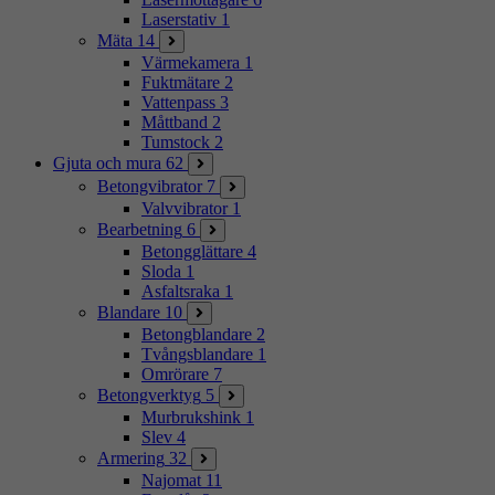
Laserstativ
1
Mäta
14
Värmekamera
1
Fuktmätare
2
Vattenpass
3
Måttband
2
Tumstock
2
Gjuta och mura
62
Betongvibrator
7
Valvvibrator
1
Bearbetning
6
Betongglättare
4
Sloda
1
Asfaltsraka
1
Blandare
10
Betongblandare
2
Tvångsblandare
1
Omrörare
7
Betongverktyg
5
Murbrukshink
1
Slev
4
Armering
32
Najomat
11