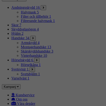
Andningsskydd
16
Halvmask
5
Filter och tillbehör
1
Filtrerande halvmask
1
Skor
7
Skyddsglasögon
4
Hjälm
2
Handske
34
Armskydd
4
Montagehandske
13
Skärskyddshandske
3
Vinterhandske
10
Hörselskydd
6
Hörselkåpa
1
Svetsvisir
1
Svetshjälm
1
Varselväst
1
Kampanj
Kundservice
Om oss
Våra depåer