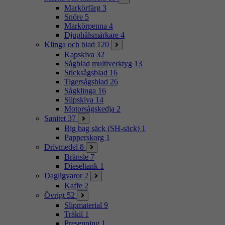
Markörfärg
3
Snöre
5
Markörpenna
4
Djuphålsmärkare
4
Klinga och blad
120
Kapskiva
32
Sågblad multiverktyg
13
Sticksågsblad
16
Tigersågsblad
26
Sågklinga
16
Slipskiva
14
Motorsågskedja
2
Sanitet
37
Big bag säck (SH-säck)
1
Papperskorg
1
Drivmedel
8
Bränsle
7
Dieseltank
1
Dagligvaror
2
Kaffe
2
Övrigt
52
Slipmaterial
9
Träkil
1
Presenning
1