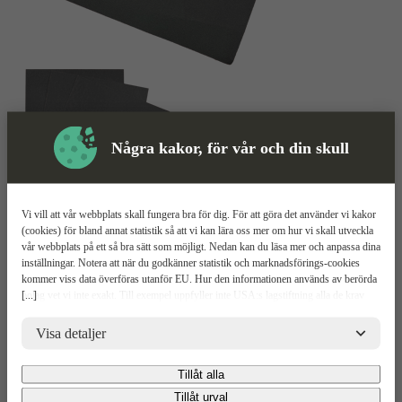
Några kakor, för vår och din skull
Vi vill att vår webbplats skall fungera bra för dig. För att göra det använder vi kakor
(cookies) för bland annat statistik så att vi kan lära oss mer om hur vi skall utveckla
vår webbplats på ett så bra sätt som möjligt. Nedan kan du läsa mer och anpassa dina
Slippapper
Mer information
inställningar. Notera att när du godkänner statistik och marknadsförings-cookies
kommer viss data överföras utanför EU. Hur den informationen används av berörda
[...]
bolag vet vi inte exakt. Till exempel uppfyller inte USA:s lagstiftning alla de krav
Tomcat Edge HD
gällande hantering av personuppgifter som ställs inom EU, vilket kan innebära vissa
risker för dina personuppgifter. De berörda bolagen måste lämna över uppgifter till
Visa detaljer
brottsbekämpande myndigheter i USA om de får en sådan begäran. Det kan dock
Relaterade
Mer information
Teknisk spec
Upp
vara svårt eller omöjligt för dig att hävda dina rättigheter, t.ex. rätten till radering,
Produkter
Tillåt alla
gällande eventuella personuppgifter som de brottsbekämpande myndigheterna har
Mer Information
fått tillgång till. Genom att godkänna statistik och marknadsförings-cookies nedan
Tillåt urval