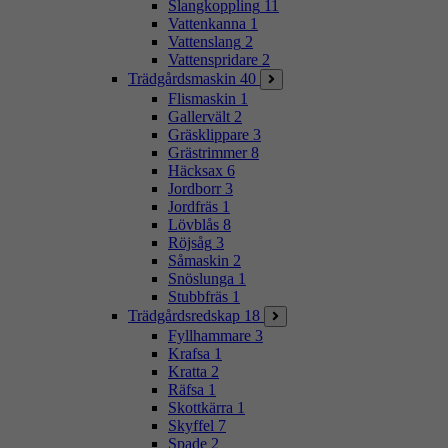
Slangkoppling
11
Vattenkanna
1
Vattenslang
2
Vattenspridare
2
Trädgårdsmaskin
40
Flismaskin
1
Gallervält
2
Gräsklippare
3
Grästrimmer
8
Häcksax
6
Jordborr
3
Jordfräs
1
Lövblås
8
Röjsåg
3
Såmaskin
2
Snöslunga
1
Stubbfräs
1
Trädgårdsredskap
18
Fyllhammare
3
Krafsa
1
Kratta
2
Räfsa
1
Skottkärra
1
Skyffel
7
Spade
2