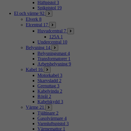
Häftpistol
3
Spikpistol
19
El och värme
92
Elverk
8
Elcentral
17
Huvudcentral
7
125A
1
Undercentral
10
Belysning
14
Belysningsmast
4
Transformatorer
1
Arbetsbelysning
9
Kabel
16
Motorkabel
3
Skarvsladd
2
Grenuttag
3
Kabelvinda
2
Rörål
2
Kabelskydd
3
Värme
21
Tjältinare
2
Gasolvärmare
4
Varmluftspistol
3
Värmemattor
1