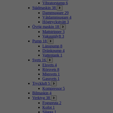
Vibratorstamp
6
Städmaskin
38
Dammsugare
29
Våtdammsugare
4
Högtryckstvätt
3
Övrig maskin
18
Mattstripper
3
Vakuumlyft
3
Pump
18
Länspump
8
Dränkpump
4
Vattentank
1
Svets
16
Elsvets
4
Rörsvets
8
Migsvets
1
Gassvets
1
Tryckluft
5
Kompressor
5
Bilmaskin
4
Verktyg
38
Fogspruta
2
Kofot
1
Slägga
1