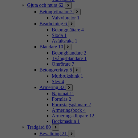
Gjuta och mura
62
Betongvibrator
7
Valvvibrator
1
Bearbetning
6
Betongglättare
4
Sloda
1
Asfaltsraka
1
Blandare
10
Betongblandare
2
Tvångsblandare
1
Omrörare
7
Betongverktyg
5
Murbrukshink
1
Slev
4
Armering
32
Najomat
11
Formlås
2
Formstagspännare
2
Armeringsbock
4
Armeringsklippare
12
Bockmaskin
1
Trädgård
80
Bevattning
21