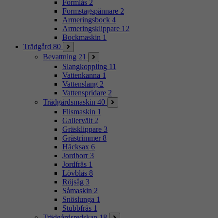
Formlås
2
Formstagspännare
2
Armeringsbock
4
Armeringsklippare
12
Bockmaskin
1
Trädgård
80
Bevattning
21
Slangkoppling
11
Vattenkanna
1
Vattenslang
2
Vattenspridare
2
Trädgårdsmaskin
40
Flismaskin
1
Gallervält
2
Gräsklippare
3
Grästrimmer
8
Häcksax
6
Jordborr
3
Jordfräs
1
Lövblås
8
Röjsåg
3
Såmaskin
2
Snöslunga
1
Stubbfräs
1
Trädgårdsredskap
18