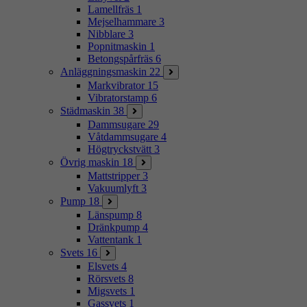
Lamellfräs
1
Mejselhammare
3
Nibblare
3
Popnitmaskin
1
Betongspårfräs
6
Anläggningsmaskin
22
Markvibrator
15
Vibratorstamp
6
Städmaskin
38
Dammsugare
29
Våtdammsugare
4
Högtryckstvätt
3
Övrig maskin
18
Mattstripper
3
Vakuumlyft
3
Pump
18
Länspump
8
Dränkpump
4
Vattentank
1
Svets
16
Elsvets
4
Rörsvets
8
Migsvets
1
Gassvets
1