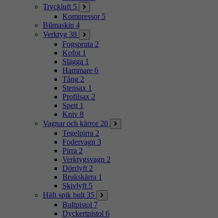
Tryckluft
5
Kompressor
5
Bilmaskin
4
Verktyg
38
Fogspruta
2
Kofot
1
Slägga
1
Hammare
6
Tång
2
Stensax
1
Profilsax
2
Spett
1
Kniv
8
Vagnar och kärror
20
Tegelpirra
2
Fodervagn
3
Pirra
2
Verktygsvagn
2
Dörrlyft
2
Brukskärra
1
Skivlyft
5
Häft spik bult
35
Bultpistol
7
Dyckertpistol
6