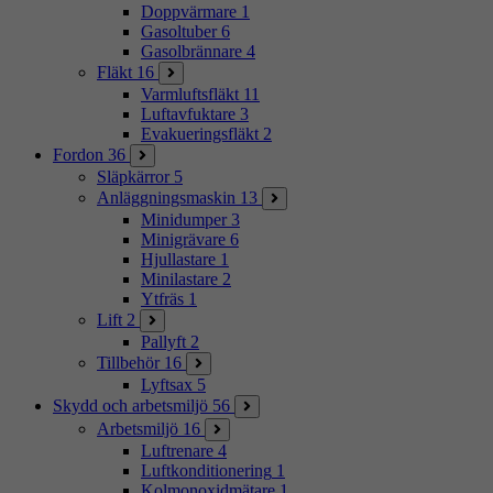
Doppvärmare
1
Gasoltuber
6
Gasolbrännare
4
Fläkt
16
Varmluftsfläkt
11
Luftavfuktare
3
Evakueringsfläkt
2
Fordon
36
Släpkärror
5
Anläggningsmaskin
13
Minidumper
3
Minigrävare
6
Hjullastare
1
Minilastare
2
Ytfräs
1
Lift
2
Pallyft
2
Tillbehör
16
Lyftsax
5
Skydd och arbetsmiljö
56
Arbetsmiljö
16
Luftrenare
4
Luftkonditionering
1
Kolmonoxidmätare
1