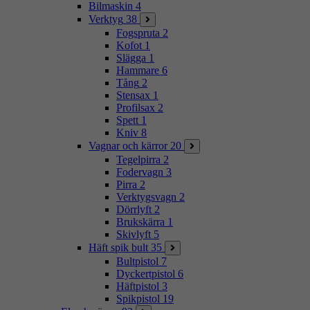
Bilmaskin
4
Verktyg
38
Fogspruta
2
Kofot
1
Slägga
1
Hammare
6
Tång
2
Stensax
1
Profilsax
2
Spett
1
Kniv
8
Vagnar och kärror
20
Tegelpirra
2
Fodervagn
3
Pirra
2
Verktygsvagn
2
Dörrlyft
2
Brukskärra
1
Skivlyft
5
Häft spik bult
35
Bultpistol
7
Dyckertpistol
6
Häftpistol
3
Spikpistol
19