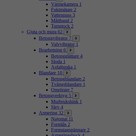
Värmekamera
1
Fuktmätare
2
Vattenpass
3
Måttband
2
Tumstock
2
Gjuta och mura
62
Betongvibrator
7
Valvvibrator
1
Bearbetning
6
Betongglättare
4
Sloda
1
Asfaltsraka
1
Blandare
10
Betongblandare
2
Tvångsblandare
1
Omrörare
7
Betongverktyg
5
Murbrukshink
1
Slev
4
Armering
32
Najomat
11
Formlås
2
Formstagspännare
2
Armeringsbock
4