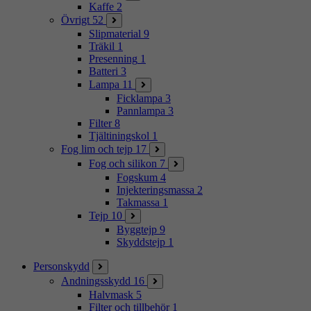
Kaffe
2
Övrigt
52
Slipmaterial
9
Träkil
1
Presenning
1
Batteri
3
Lampa
11
Ficklampa
3
Pannlampa
3
Filter
8
Tjältiningskol
1
Fog lim och tejp
17
Fog och silikon
7
Fogskum
4
Injekteringsmassa
2
Takmassa
1
Tejp
10
Byggtejp
9
Skyddstejp
1
Personskydd
Andningsskydd
16
Halvmask
5
Filter och tillbehör
1