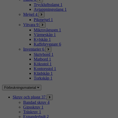
Tryckluftsslang
1
Avtappningsslang
1
Mejsel
4
Pikmejsel
1
Vitvara
9
Mikrovågsugn
1
Värmeskåp
1
Kylskåp
1
Kaffebryggare
6
Inventarier
6
Skrivbord
1
Matbord
1
Köksstol
1
Kontorsstol
1
Klädskåp
1
Torkskåp
1
Förbrukningsmaterial
Skruv och plugg
37
Bandad skruv
4
Gipsskruv
1
Träskruv
1
Expanderbult
2