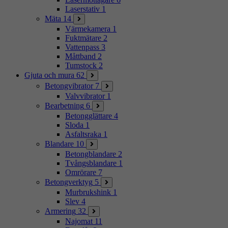
Laserstativ
1
Mäta
14
Värmekamera
1
Fuktmätare
2
Vattenpass
3
Måttband
2
Tumstock
2
Gjuta och mura
62
Betongvibrator
7
Valvvibrator
1
Bearbetning
6
Betongglättare
4
Sloda
1
Asfaltsraka
1
Blandare
10
Betongblandare
2
Tvångsblandare
1
Omrörare
7
Betongverktyg
5
Murbrukshink
1
Slev
4
Armering
32
Najomat
11