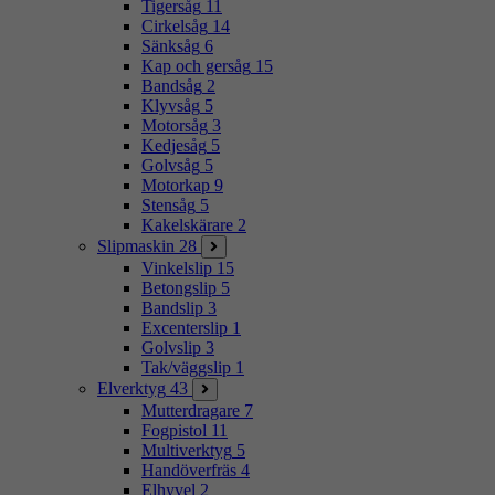
Tigersåg
11
Cirkelsåg
14
Sänksåg
6
Kap och gersåg
15
Bandsåg
2
Klyvsåg
5
Motorsåg
3
Kedjesåg
5
Golvsåg
5
Motorkap
9
Stensåg
5
Kakelskärare
2
Slipmaskin
28
Vinkelslip
15
Betongslip
5
Bandslip
3
Excenterslip
1
Golvslip
3
Tak/väggslip
1
Elverktyg
43
Mutterdragare
7
Fogpistol
11
Multiverktyg
5
Handöverfräs
4
Elhyvel
2