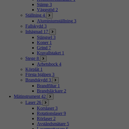
Stämp
3
Väggstöd
2
Ställning
4
Aluminiumställning
3
Fallskydd
3
Inhägnad
17
Stängsel
3
Koner
1
Grind
7
Kravallstaket
1
Stege
8
Arbetsbock
4
Körplåt
1
Första hjälpen
3
Brandskydd
3
Brandfiltar
1
Brandsläckare
2
Mätinstrument
42
Laser
26
Korslaser
3
Rotationslaser
9
Rörlaser
2
Avståndsmätare
5
Lasermottagare
6