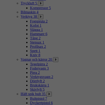
Tryckluft
5
Kompressor
5
Bilmaskin
4
Verktyg
38
Fogspruta
2
Kofot
1
Slägga
1
Hammare
6
Tång
2
Stensax
1
Profilsax
2
Spett
1
Kniv
8
Vagnar och kärror
20
Tegelpirra
2
Fodervagn
3
Pirra
2
Verktygsvagn
2
Dörrlyft
2
Brukskärra
1
Skivlyft
5
Häft spik bult
35
Bultpistol
7
Dyckertpistol
6