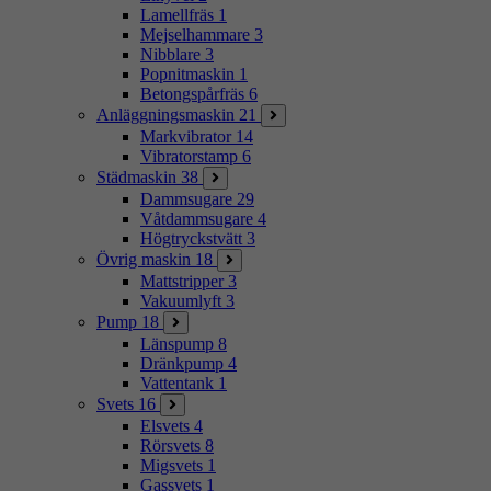
Lamellfräs
1
Mejselhammare
3
Nibblare
3
Popnitmaskin
1
Betongspårfräs
6
Anläggningsmaskin
21
Markvibrator
14
Vibratorstamp
6
Städmaskin
38
Dammsugare
29
Våtdammsugare
4
Högtryckstvätt
3
Övrig maskin
18
Mattstripper
3
Vakuumlyft
3
Pump
18
Länspump
8
Dränkpump
4
Vattentank
1
Svets
16
Elsvets
4
Rörsvets
8
Migsvets
1
Gassvets
1