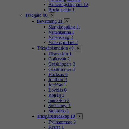
Armeringsklippare
12
Bockmaskin
1
Trädgård
80
Bevattning
21
Slangkoppling
11
Vattenkanna
1
Vattenslang
2
Vattenspridare
2
Trädgårdsmaskin
40
Flismaskin
1
Gallervält
2
Gräsklippare
3
Grästrimmer
8
Häcksax
6
Jordborr
3
Jordfräs
1
Lövblås
8
Röjsåg
3
Såmaskin
2
Snöslunga
1
Stubbfräs
1
Trädgårdsredskap
18
Fyllhammare
3
Krafsa
1