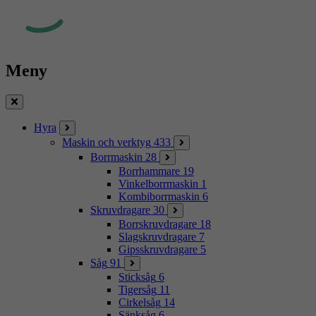
Meny
Stäng
Hyra
Maskin och verktyg
433
Borrmaskin
28
Borrhammare
19
Vinkelborrmaskin
1
Kombiborrmaskin
6
Skruvdragare
30
Borrskruvdragare
18
Slagskruvdragare
7
Gipsskruvdragare
5
Såg
91
Sticksåg
6
Tigersåg
11
Cirkelsåg
14
Sänksåg
6