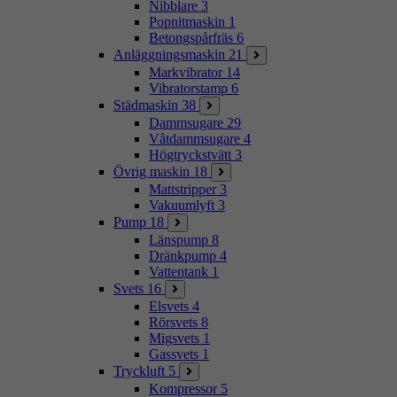
Nibblare
3
Popnitmaskin
1
Betongspårfräs
6
Anläggningsmaskin
21
Markvibrator
14
Vibratorstamp
6
Städmaskin
38
Dammsugare
29
Våtdammsugare
4
Högtryckstvätt
3
Övrig maskin
18
Mattstripper
3
Vakuumlyft
3
Pump
18
Länspump
8
Dränkpump
4
Vattentank
1
Svets
16
Elsvets
4
Rörsvets
8
Migsvets
1
Gassvets
1
Tryckluft
5
Kompressor
5