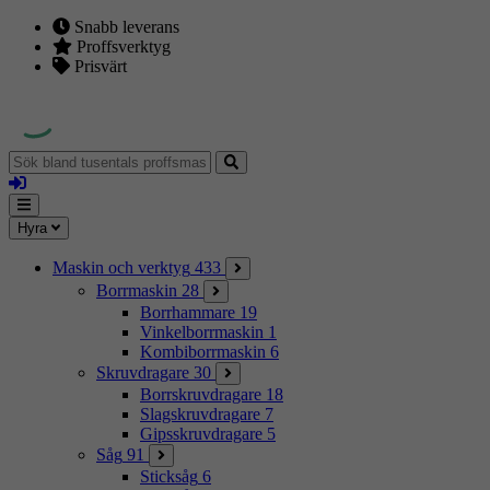
Snabb leverans
Proffsverktyg
Prisvärt
Sök
bland
Logga
tusentals
in
proffsmaskiner
Mina
Meny
Hyra
sidor
Maskin och verktyg
433
Borrmaskin
28
Borrhammare
19
Vinkelborrmaskin
1
Kombiborrmaskin
6
Skruvdragare
30
Borrskruvdragare
18
Slagskruvdragare
7
Gipsskruvdragare
5
Såg
91
Sticksåg
6