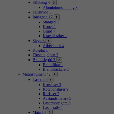
Ställning
4
Aluminiumställning
3
Fallskydd
3
Inhägnad
17
Stängsel
3
Koner
1
Grind
7
Kravallstaket
1
Stege
8
Arbetsbock
4
Körplåt
1
Första hjälpen
3
Brandskydd
3
Brandfiltar
1
Brandsläckare
2
Mätinstrument
42
Laser
26
Korslaser
3
Rotationslaser
9
Rörlaser
2
Avståndsmätare
5
Lasermottagare
6
Laserstativ
1
Mäta
14