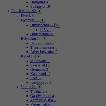
Häftpistol
3
Spikpistol
19
El och värme
92
Elverk
8
Elcentral
17
Huvudcentral
7
125A
1
Undercentral
10
Belysning
14
Belysningsmast
4
Transformatorer
1
Arbetsbelysning
9
Kabel
16
Motorkabel
3
Skarvsladd
2
Grenuttag
3
Kabelvinda
2
Rörål
2
Kabelskydd
3
Värme
21
Tjältinare
2
Gasolvärmare
4
Varmluftspistol
3
Värmemattor
1