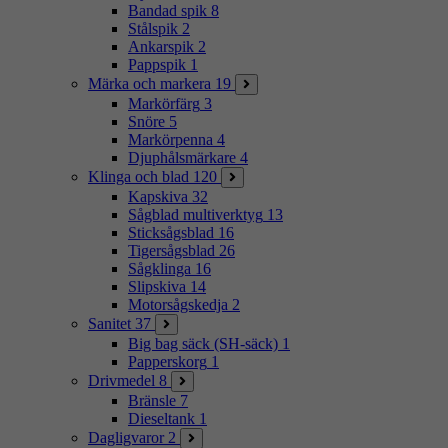
Bandad spik
8
Stålspik
2
Ankarspik
2
Pappspik
1
Märka och markera
19
Markörfärg
3
Snöre
5
Markörpenna
4
Djuphålsmärkare
4
Klinga och blad
120
Kapskiva
32
Sågblad multiverktyg
13
Sticksågsblad
16
Tigersågsblad
26
Sågklinga
16
Slipskiva
14
Motorsågskedja
2
Sanitet
37
Big bag säck (SH-säck)
1
Papperskorg
1
Drivmedel
8
Bränsle
7
Dieseltank
1
Dagligvaror
2