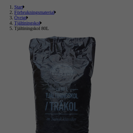
Start
Förbrukningsmaterial
Övrigt
Tjältiningskol
Tjältiningskol 80L