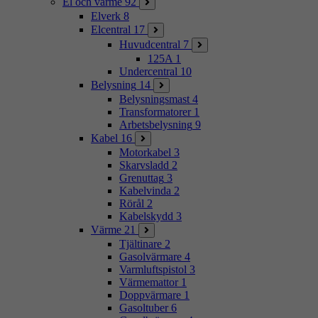
El och värme
92
Elverk
8
Elcentral
17
Huvudcentral
7
125A
1
Undercentral
10
Belysning
14
Belysningsmast
4
Transformatorer
1
Arbetsbelysning
9
Kabel
16
Motorkabel
3
Skarvsladd
2
Grenuttag
3
Kabelvinda
2
Rörål
2
Kabelskydd
3
Värme
21
Tjältinare
2
Gasolvärmare
4
Varmluftspistol
3
Värmemattor
1
Doppvärmare
1
Gasoltuber
6