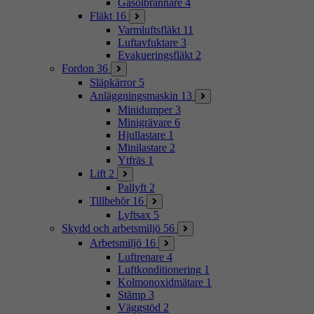
Gasolbrännare
4
Fläkt
16
Varmluftsfläkt
11
Luftavfuktare
3
Evakueringsfläkt
2
Fordon
36
Släpkärror
5
Anläggningsmaskin
13
Minidumper
3
Minigrävare
6
Hjullastare
1
Minilastare
2
Ytfräs
1
Lift
2
Pallyft
2
Tillbehör
16
Lyftsax
5
Skydd och arbetsmiljö
56
Arbetsmiljö
16
Luftrenare
4
Luftkonditionering
1
Kolmonoxidmätare
1
Stämp
3
Väggstöd
2