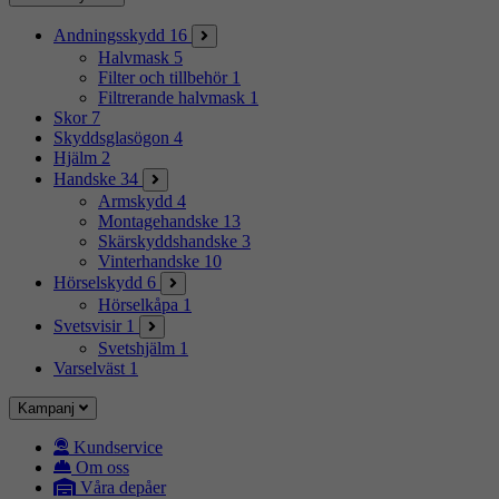
Andningsskydd
16
Halvmask
5
Filter och tillbehör
1
Filtrerande halvmask
1
Skor
7
Skyddsglasögon
4
Hjälm
2
Handske
34
Armskydd
4
Montagehandske
13
Skärskyddshandske
3
Vinterhandske
10
Hörselskydd
6
Hörselkåpa
1
Svetsvisir
1
Svetshjälm
1
Varselväst
1
Kampanj
Kundservice
Om oss
Våra depåer