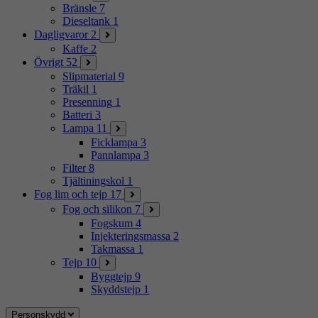
Bränsle
7
Dieseltank
1
Dagligvaror
2
Kaffe
2
Övrigt
52
Slipmaterial
9
Träkil
1
Presenning
1
Batteri
3
Lampa
11
Ficklampa
3
Pannlampa
3
Filter
8
Tjältiningskol
1
Fog lim och tejp
17
Fog och silikon
7
Fogskum
4
Injekteringsmassa
2
Takmassa
1
Tejp
10
Byggtejp
9
Skyddstejp
1
Personskydd