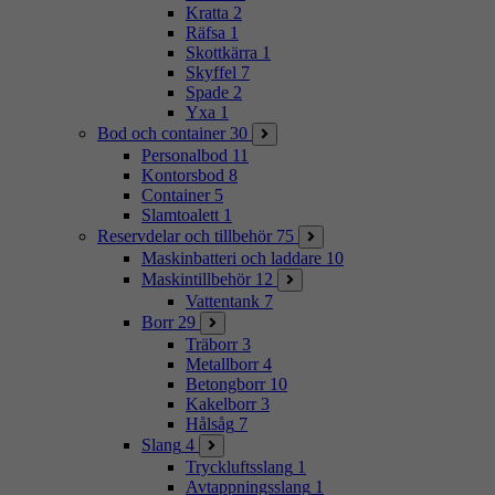
Kratta
2
Räfsa
1
Skottkärra
1
Skyffel
7
Spade
2
Yxa
1
Bod och container
30
Personalbod
11
Kontorsbod
8
Container
5
Slamtoalett
1
Reservdelar och tillbehör
75
Maskinbatteri och laddare
10
Maskintillbehör
12
Vattentank
7
Borr
29
Träborr
3
Metallborr
4
Betongborr
10
Kakelborr
3
Hålsåg
7
Slang
4
Tryckluftsslang
1
Avtappningsslang
1