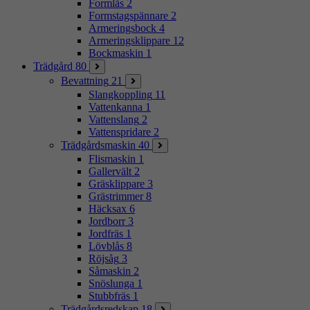
Formlås
2
Formstagspännare
2
Armeringsbock
4
Armeringsklippare
12
Bockmaskin
1
Trädgård
80
Bevattning
21
Slangkoppling
11
Vattenkanna
1
Vattenslang
2
Vattenspridare
2
Trädgårdsmaskin
40
Flismaskin
1
Gallervält
2
Gräsklippare
3
Grästrimmer
8
Häcksax
6
Jordborr
3
Jordfräs
1
Lövblås
8
Röjsåg
3
Såmaskin
2
Snöslunga
1
Stubbfräs
1
Trädgårdsredskap
18