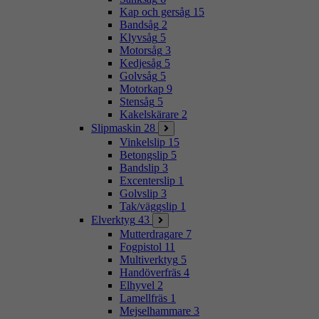
Kap och gersåg
15
Bandsåg
2
Klyvsåg
5
Motorsåg
3
Kedjesåg
5
Golvsåg
5
Motorkap
9
Stensåg
5
Kakelskärare
2
Slipmaskin
28
Vinkelslip
15
Betongslip
5
Bandslip
3
Excenterslip
1
Golvslip
3
Tak/väggslip
1
Elverktyg
43
Mutterdragare
7
Fogpistol
11
Multiverktyg
5
Handöverfräs
4
Elhyvel
2
Lamellfräs
1
Mejselhammare
3