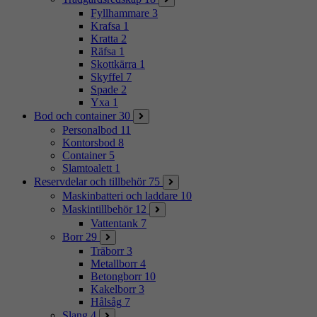
Fyllhammare
3
Krafsa
1
Kratta
2
Räfsa
1
Skottkärra
1
Skyffel
7
Spade
2
Yxa
1
Bod och container
30
Personalbod
11
Kontorsbod
8
Container
5
Slamtoalett
1
Reservdelar och tillbehör
75
Maskinbatteri och laddare
10
Maskintillbehör
12
Vattentank
7
Borr
29
Träborr
3
Metallborr
4
Betongborr
10
Kakelborr
3
Hålsåg
7
Slang
4