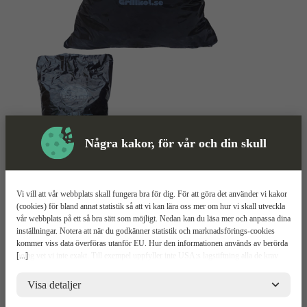
Några kakor, för vår och din skull
Vi vill att vår webbplats skall fungera bra för dig. För att göra det använder vi kakor
Tjältiningskol
Mer information
(cookies) för bland annat statistik så att vi kan lära oss mer om hur vi skall utveckla
vår webbplats på ett så bra sätt som möjligt. Nedan kan du läsa mer och anpassa dina
80L
inställningar. Notera att när du godkänner statistik och marknadsförings-cookies
kommer viss data överföras utanför EU. Hur den informationen används av berörda
[...]
bolag vet vi inte exakt. Till exempel uppfyller inte USA:s lagstiftning alla de krav
Levereras i plastsäck
gällande hantering av personuppgifter som ställs inom EU, vilket kan innebära vissa
100% träkol
risker för dina personuppgifter. De berörda bolagen måste lämna över uppgifter till
Visa detaljer
Effektivt och enkelt att hantera
brottsbekämpande myndigheter i USA om de får en sådan begäran. Det kan dock
vara svårt eller omöjligt för dig att hävda dina rättigheter, t.ex. rätten till radering,