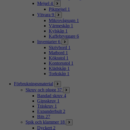
Mejsel
4
Pikmejsel
1
Vitvara
9
Mikrovågsugn
1
Värmeskåp
1
Kylskåp
1
Kaffebryggare
6
Inventarier
6
Skrivbord
1
Matbord
1
Köksstol
1
Kontorsstol
1
Klädskåp
1
Torkskåp
1
Förbrukningsmaterial
Skruv och plugg
37
Bandad skruv
4
Gipsskruv
1
Träskruv
1
Expanderbult
2
Bits
27
Spik och klammer
18
Dyckert
2