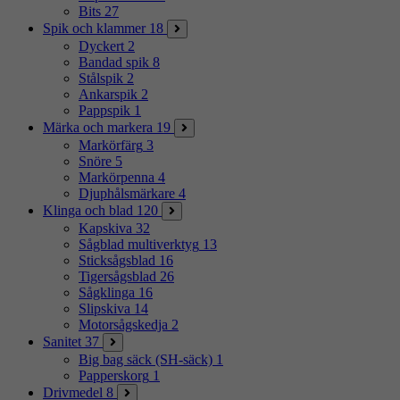
Bits
27
Spik och klammer
18
Dyckert
2
Bandad spik
8
Stålspik
2
Ankarspik
2
Pappspik
1
Märka och markera
19
Markörfärg
3
Snöre
5
Markörpenna
4
Djuphålsmärkare
4
Klinga och blad
120
Kapskiva
32
Sågblad multiverktyg
13
Sticksågsblad
16
Tigersågsblad
26
Sågklinga
16
Slipskiva
14
Motorsågskedja
2
Sanitet
37
Big bag säck (SH-säck)
1
Papperskorg
1
Drivmedel
8