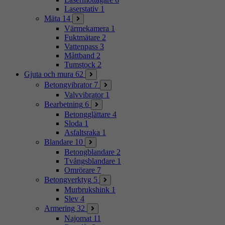
Laserstativ
1
Mäta
14
Värmekamera
1
Fuktmätare
2
Vattenpass
3
Måttband
2
Tumstock
2
Gjuta och mura
62
Betongvibrator
7
Valvvibrator
1
Bearbetning
6
Betongglättare
4
Sloda
1
Asfaltsraka
1
Blandare
10
Betongblandare
2
Tvångsblandare
1
Omrörare
7
Betongverktyg
5
Murbrukshink
1
Slev
4
Armering
32
Najomat
11