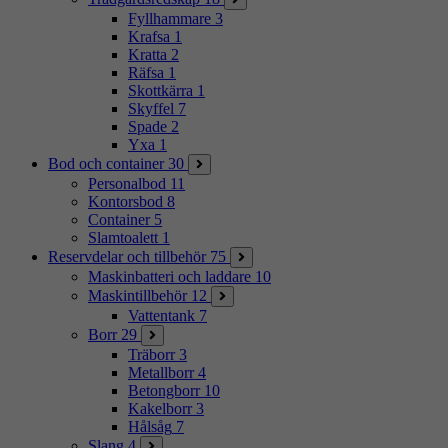
Fyllhammare
3
Krafsa
1
Kratta
2
Räfsa
1
Skottkärra
1
Skyffel
7
Spade
2
Yxa
1
Bod och container
30
Personalbod
11
Kontorsbod
8
Container
5
Slamtoalett
1
Reservdelar och tillbehör
75
Maskinbatteri och laddare
10
Maskintillbehör
12
Vattentank
7
Borr
29
Träborr
3
Metallborr
4
Betongborr
10
Kakelborr
3
Hålsåg
7
Slang
4