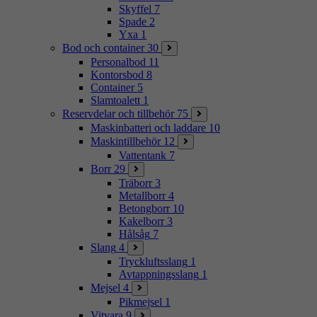
Skyffel
7
Spade
2
Yxa
1
Bod och container
30
Personalbod
11
Kontorsbod
8
Container
5
Slamtoalett
1
Reservdelar och tillbehör
75
Maskinbatteri och laddare
10
Maskintillbehör
12
Vattentank
7
Borr
29
Träborr
3
Metallborr
4
Betongborr
10
Kakelborr
3
Hålsåg
7
Slang
4
Tryckluftsslang
1
Avtappningsslang
1
Mejsel
4
Pikmejsel
1
Vitvara
9