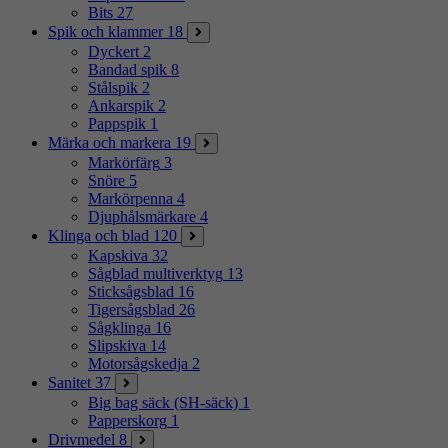
Bits
27
Spik och klammer
18
Dyckert
2
Bandad spik
8
Stålspik
2
Ankarspik
2
Pappspik
1
Märka och markera
19
Markörfärg
3
Snöre
5
Markörpenna
4
Djuphålsmärkare
4
Klinga och blad
120
Kapskiva
32
Sågblad multiverktyg
13
Sticksågsblad
16
Tigersågsblad
26
Sågklinga
16
Slipskiva
14
Motorsågskedja
2
Sanitet
37
Big bag säck (SH-säck)
1
Papperskorg
1
Drivmedel
8