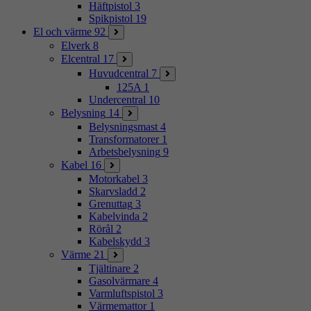
Häftpistol
3
Spikpistol
19
El och värme
92
Elverk
8
Elcentral
17
Huvudcentral
7
125A
1
Undercentral
10
Belysning
14
Belysningsmast
4
Transformatorer
1
Arbetsbelysning
9
Kabel
16
Motorkabel
3
Skarvsladd
2
Grenuttag
3
Kabelvinda
2
Rörål
2
Kabelskydd
3
Värme
21
Tjältinare
2
Gasolvärmare
4
Varmluftspistol
3
Värmemattor
1