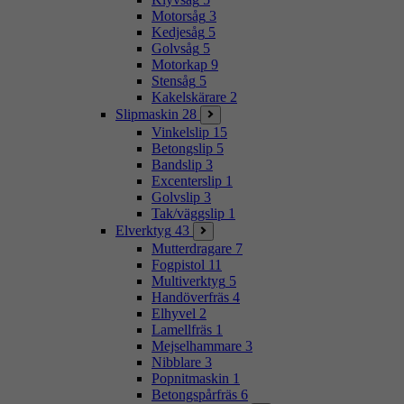
Motorsåg
3
Kedjesåg
5
Golvsåg
5
Motorkap
9
Stensåg
5
Kakelskärare
2
Slipmaskin
28
Vinkelslip
15
Betongslip
5
Bandslip
3
Excenterslip
1
Golvslip
3
Tak/väggslip
1
Elverktyg
43
Mutterdragare
7
Fogpistol
11
Multiverktyg
5
Handöverfräs
4
Elhyvel
2
Lamellfräs
1
Mejselhammare
3
Nibblare
3
Popnitmaskin
1
Betongspårfräs
6