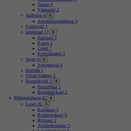
Stämp
3
Väggstöd
2
Ställning
4
Aluminiumställning
3
Fallskydd
3
Inhägnad
17
Stängsel
3
Koner
1
Grind
7
Kravallstaket
1
Stege
8
Arbetsbock
4
Körplåt
1
Första hjälpen
3
Brandskydd
3
Brandfiltar
1
Brandsläckare
2
Mätinstrument
42
Laser
26
Korslaser
3
Rotationslaser
9
Rörlaser
2
Avståndsmätare
5
Lasermottagare
6