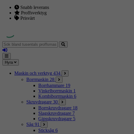
Snabb leverans
Proffsverktyg
Prisvärt
Sök
bland
Logga
tusentals
in
proffsmaskiner
Mina
Meny
Hyra
sidor
Maskin och verktyg
434
Borrmaskin
28
Borrhammare
19
Vinkelborrmaskin
1
Kombiborrmaskin
6
Skruvdragare
30
Borrskruvdragare
18
Slagskruvdragare
7
Gipsskruvdragare
5
Såg
91
Sticksåg
6