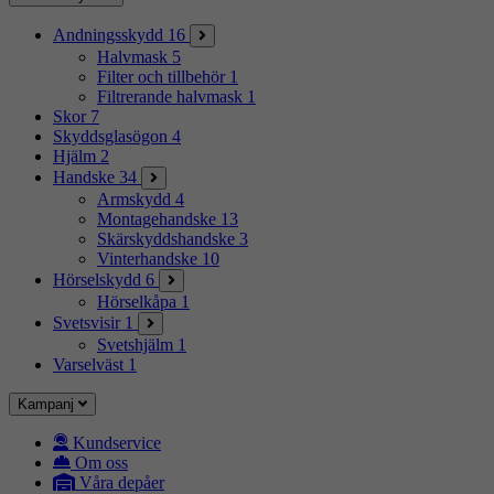
Andningsskydd
16
Halvmask
5
Filter och tillbehör
1
Filtrerande halvmask
1
Skor
7
Skyddsglasögon
4
Hjälm
2
Handske
34
Armskydd
4
Montagehandske
13
Skärskyddshandske
3
Vinterhandske
10
Hörselskydd
6
Hörselkåpa
1
Svetsvisir
1
Svetshjälm
1
Varselväst
1
Kampanj
Kundservice
Om oss
Våra depåer