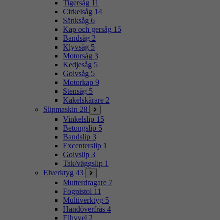
Tigersåg
11
Cirkelsåg
14
Sänksåg
6
Kap och gersåg
15
Bandsåg
2
Klyvsåg
5
Motorsåg
3
Kedjesåg
5
Golvsåg
5
Motorkap
9
Stensåg
5
Kakelskärare
2
Slipmaskin
28
Vinkelslip
15
Betongslip
5
Bandslip
3
Excenterslip
1
Golvslip
3
Tak/väggslip
1
Elverktyg
43
Mutterdragare
7
Fogpistol
11
Multiverktyg
5
Handöverfräs
4
Elhyvel
2