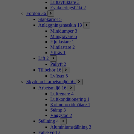
Luftavfuktare
3
Evakueringsfläkt
2
Fordon
36
Släpkärror
5
Anläggningsmaskin
13
Minidumper
3
Minigrävare
6
Hjullastare
1
Minilastare
2
Ytfräs
1
Lift
2
Pallyft
2
Tillbehör
16
Lyftsax
5
Skydd och arbetsmiljö
56
Arbetsmiljö
16
Luftrenare
4
Luftkonditionering
1
Kolmonoxidmätare
1
Stämp
3
Väggstöd
2
Ställning
4
Aluminiumställning
3
Fallskydd
3