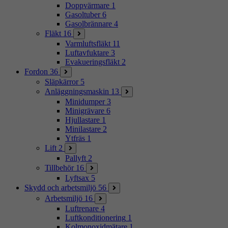
Doppvärmare
1
Gasoltuber
6
Gasolbrännare
4
Fläkt
16
Varmluftsfläkt
11
Luftavfuktare
3
Evakueringsfläkt
2
Fordon
36
Släpkärror
5
Anläggningsmaskin
13
Minidumper
3
Minigrävare
6
Hjullastare
1
Minilastare
2
Ytfräs
1
Lift
2
Pallyft
2
Tillbehör
16
Lyftsax
5
Skydd och arbetsmiljö
56
Arbetsmiljö
16
Luftrenare
4
Luftkonditionering
1
Kolmonoxidmätare
1