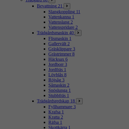
Bevattning
21
Slangkoppling
11
Vattenkanna
1
Vattenslang
2
Vattenspridare
2
Trädgårdsmaskin
40
Flismaskin
1
Gallervält
2
Gräsklippare
3
Grästrimmer
8
Häcksax
6
Jordborr
3
Jordfräs
1
Lövblås
8
Röjsåg
3
Såmaskin
2
Snöslunga
1
Stubbfräs
1
Trädgårdsredskap
18
Fyllhammare
3
Krafsa
1
Kratta
2
Räfsa
1
Skottkärra
1