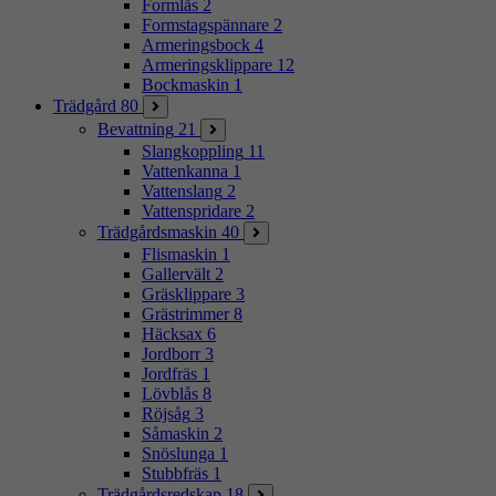
Formlås
2
Formstagspännare
2
Armeringsbock
4
Armeringsklippare
12
Bockmaskin
1
Trädgård
80
Bevattning
21
Slangkoppling
11
Vattenkanna
1
Vattenslang
2
Vattenspridare
2
Trädgårdsmaskin
40
Flismaskin
1
Gallervält
2
Gräsklippare
3
Grästrimmer
8
Häcksax
6
Jordborr
3
Jordfräs
1
Lövblås
8
Röjsåg
3
Såmaskin
2
Snöslunga
1
Stubbfräs
1
Trädgårdsredskap
18