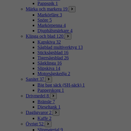
Pappspik
1
Märka och markera
19
Markörfärg
3
Snöre
5
Markörpenna
4
Djuphålsmärkare
4
Klinga och blad
120
Kapskiva
32
Sågblad multiverktyg
13
Sticksågsblad
16
Tigersågsblad
26
Sågklinga
16
Slipskiva
14
Motorsågskedja
2
Sanitet
37
Big bag säck (SH-säck)
1
Papperskorg
1
Drivmedel
8
Bränsle
7
Dieseltank
1
Dagligvaror
2
Kaffe
2
Övrigt
52
Slipmaterial
9