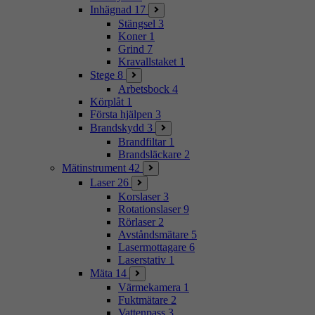
Inhägnad
17
Stängsel
3
Koner
1
Grind
7
Kravallstaket
1
Stege
8
Arbetsbock
4
Körplåt
1
Första hjälpen
3
Brandskydd
3
Brandfiltar
1
Brandsläckare
2
Mätinstrument
42
Laser
26
Korslaser
3
Rotationslaser
9
Rörlaser
2
Avståndsmätare
5
Lasermottagare
6
Laserstativ
1
Mäta
14
Värmekamera
1
Fuktmätare
2
Vattenpass
3