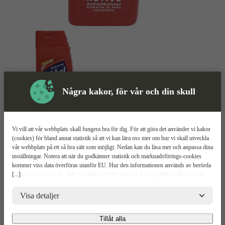
Några kakor, för vår och din skull
Vi vill att vår webbplats skall fungera bra för dig. För att göra det använder vi kakor
Tvål
Mer information
(cookies) för bland annat statistik så att vi kan lära oss mer om hur vi skall utveckla
vår webbplats på ett så bra sätt som möjligt. Nedan kan du läsa mer och anpassa dina
inställningar. Notera att när du godkänner statistik och marknadsförings-cookies
Dubbeldusch Active
kommer viss data överföras utanför EU. Hur den informationen används av berörda
[...]
bolag vet vi inte exakt. Till exempel uppfyller inte USA:s lagstiftning alla de krav
gällande hantering av personuppgifter som ställs inom EU, vilket kan innebära vissa
Schampo
risker för dina personuppgifter. De berörda bolagen måste lämna över uppgifter till
Visa detaljer
Duschtvål
brottsbekämpande myndigheter i USA om de får en sådan begäran. Det kan dock
Allt i ett
vara svårt eller omöjligt för dig att hävda dina rättigheter, t.ex. rätten till radering,
Tillåt alla
gällande eventuella personuppgifter som de brottsbekämpande myndigheterna har
Relaterade
Mer information
Teknisk spec
Upp