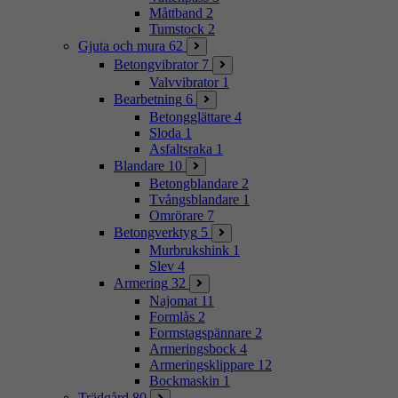
Måttband
2
Tumstock
2
Gjuta och mura
62
Betongvibrator
7
Valvvibrator
1
Bearbetning
6
Betongglättare
4
Sloda
1
Asfaltsraka
1
Blandare
10
Betongblandare
2
Tvångsblandare
1
Omrörare
7
Betongverktyg
5
Murbrukshink
1
Slev
4
Armering
32
Najomat
11
Formlås
2
Formstagspännare
2
Armeringsbock
4
Armeringsklippare
12
Bockmaskin
1
Trädgård
80