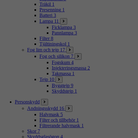
Träkil
1
Presenning
1
Batteri
3
Lampa
11
Ficklampa
3
Pannlampa
3
Filter
8
Tjältiningskol
1
Fog lim och tejp
17
Fog och silikon
7
Fogskum
4
Injekteringsmassa
2
Takmassa
1
Tejp
10
Byggtejp
9
Skyddstejp
1
Personskydd
Andningsskydd
16
Halvmask
5
Filter och tillbehör
1
Filtrerande halvmask
1
Skor
7
Skyddsglasögon
4