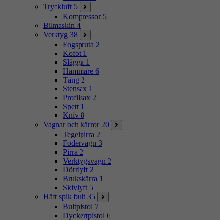
Tryckluft
5
Kompressor
5
Bilmaskin
4
Verktyg
38
Fogspruta
2
Kofot
1
Slägga
1
Hammare
6
Tång
2
Stensax
1
Profilsax
2
Spett
1
Kniv
8
Vagnar och kärror
20
Tegelpirra
2
Fodervagn
3
Pirra
2
Verktygsvagn
2
Dörrlyft
2
Brukskärra
1
Skivlyft
5
Häft spik bult
35
Bultpistol
7
Dyckertpistol
6