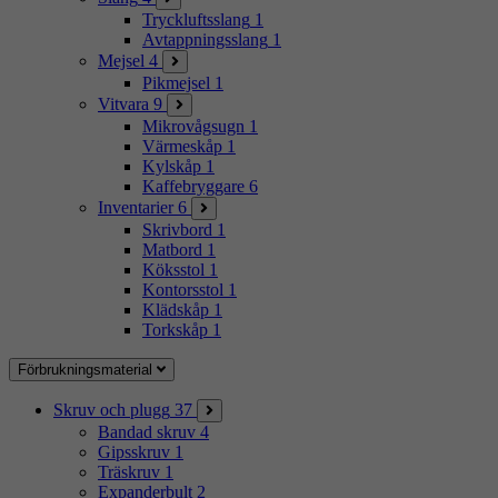
Tryckluftsslang
1
Avtappningsslang
1
Mejsel
4
Pikmejsel
1
Vitvara
9
Mikrovågsugn
1
Värmeskåp
1
Kylskåp
1
Kaffebryggare
6
Inventarier
6
Skrivbord
1
Matbord
1
Köksstol
1
Kontorsstol
1
Klädskåp
1
Torkskåp
1
Förbrukningsmaterial
Skruv och plugg
37
Bandad skruv
4
Gipsskruv
1
Träskruv
1
Expanderbult
2