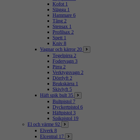
Kofot
1
Slägga
1
Hammare
6
Tång
2
Stensax
1
Profilsax
2
Spett
1
Kniv
8
Vagnar och kärror
20
Tegelpirra
2
Fodervagn
3
Pirra
2
Verktygsvagn
2
Dörrlyft
2
Brukskärra
1
Skivlyft
5
Häft spik bult
35
Bultpistol
7
Dyckertpistol
6
Häftpistol
3
Spikpistol
19
El och värme
92
Elverk
8
Elcentral
17