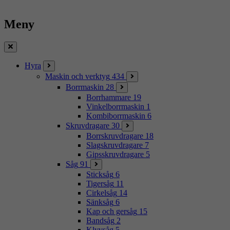
Meny
Stäng
Hyra
Maskin och verktyg
434
Borrmaskin
28
Borrhammare
19
Vinkelborrmaskin
1
Kombiborrmaskin
6
Skruvdragare
30
Borrskruvdragare
18
Slagskruvdragare
7
Gipsskruvdragare
5
Såg
91
Sticksåg
6
Tigersåg
11
Cirkelsåg
14
Sänksåg
6
Kap och gersåg
15
Bandsåg
2
Klyvsåg
5