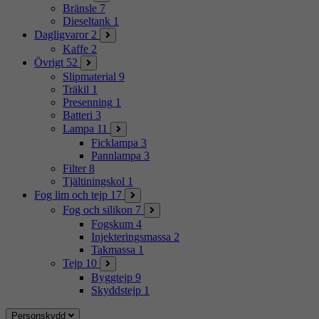
Bränsle
7
Dieseltank
1
Dagligvaror
2
Kaffe
2
Övrigt
52
Slipmaterial
9
Träkil
1
Presenning
1
Batteri
3
Lampa
11
Ficklampa
3
Pannlampa
3
Filter
8
Tjältiningskol
1
Fog lim och tejp
17
Fog och silikon
7
Fogskum
4
Injekteringsmassa
2
Takmassa
1
Tejp
10
Byggtejp
9
Skyddstejp
1
Personskydd