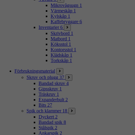
Mikrovågsugn
1
Värmeskåp
1
Kylskåp
1
Kaffebryggare
6
Inventarier
6
Skrivbord
1
Matbord
1
Köksstol
1
Kontorsstol
1
Klädskåp
1
Torkskåp
1
Förbrukningsmaterial
Skruv och plugg
37
Bandad skruv
4
Gipsskruv
1
Träskruv
1
Expanderbult
2
Bits
27
Spik och klammer
18
Dyckert
2
Bandad spik
8
Stålspik
2
Ankarspik
2