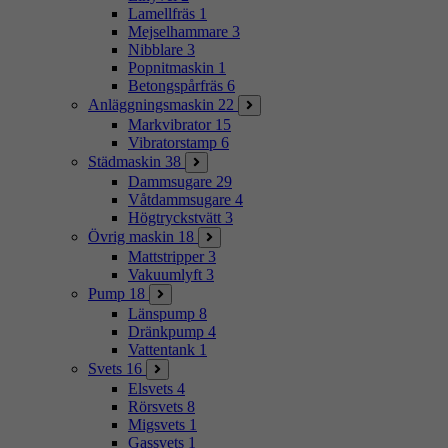
Lamellfräs
1
Mejselhammare
3
Nibblare
3
Popnitmaskin
1
Betongspårfräs
6
Anläggningsmaskin
22
Markvibrator
15
Vibratorstamp
6
Städmaskin
38
Dammsugare
29
Våtdammsugare
4
Högtryckstvätt
3
Övrig maskin
18
Mattstripper
3
Vakuumlyft
3
Pump
18
Länspump
8
Dränkpump
4
Vattentank
1
Svets
16
Elsvets
4
Rörsvets
8
Migsvets
1
Gassvets
1