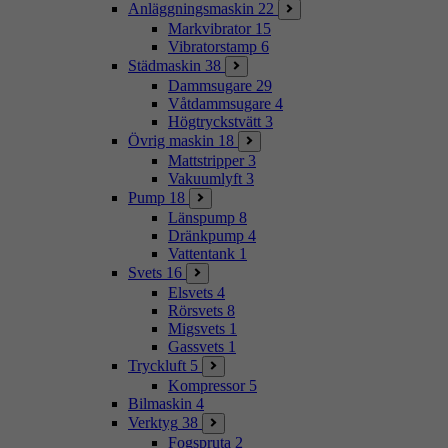
Anläggningsmaskin
22
Markvibrator
15
Vibratorstamp
6
Städmaskin
38
Dammsugare
29
Våtdammsugare
4
Högtryckstvätt
3
Övrig maskin
18
Mattstripper
3
Vakuumlyft
3
Pump
18
Länspump
8
Dränkpump
4
Vattentank
1
Svets
16
Elsvets
4
Rörsvets
8
Migsvets
1
Gassvets
1
Tryckluft
5
Kompressor
5
Bilmaskin
4
Verktyg
38
Fogspruta
2