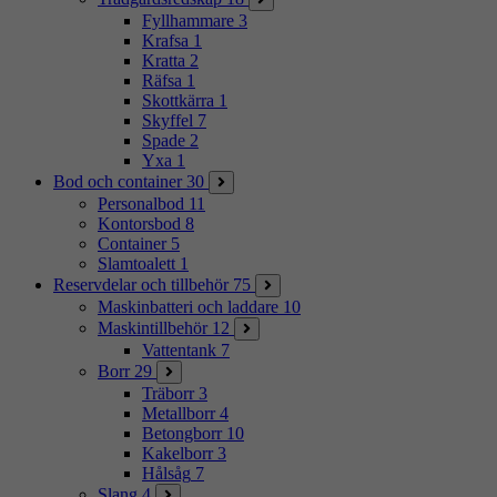
Fyllhammare
3
Krafsa
1
Kratta
2
Räfsa
1
Skottkärra
1
Skyffel
7
Spade
2
Yxa
1
Bod och container
30
Personalbod
11
Kontorsbod
8
Container
5
Slamtoalett
1
Reservdelar och tillbehör
75
Maskinbatteri och laddare
10
Maskintillbehör
12
Vattentank
7
Borr
29
Träborr
3
Metallborr
4
Betongborr
10
Kakelborr
3
Hålsåg
7
Slang
4