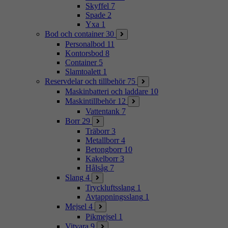
Skyffel
7
Spade
2
Yxa
1
Bod och container
30
Personalbod
11
Kontorsbod
8
Container
5
Slamtoalett
1
Reservdelar och tillbehör
75
Maskinbatteri och laddare
10
Maskintillbehör
12
Vattentank
7
Borr
29
Träborr
3
Metallborr
4
Betongborr
10
Kakelborr
3
Hålsåg
7
Slang
4
Tryckluftsslang
1
Avtappningsslang
1
Mejsel
4
Pikmejsel
1
Vitvara
9