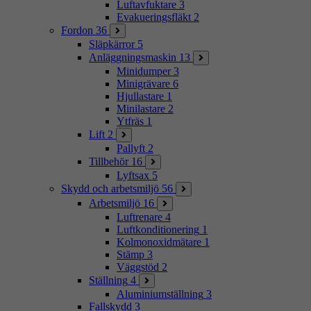
Luftavfuktare
3
Evakueringsfläkt
2
Fordon
36
Släpkärror
5
Anläggningsmaskin
13
Minidumper
3
Minigrävare
6
Hjullastare
1
Minilastare
2
Ytfräs
1
Lift
2
Pallyft
2
Tillbehör
16
Lyftsax
5
Skydd och arbetsmiljö
56
Arbetsmiljö
16
Luftrenare
4
Luftkonditionering
1
Kolmonoxidmätare
1
Stämp
3
Väggstöd
2
Ställning
4
Aluminiumställning
3
Fallskydd
3