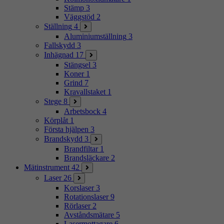
Stämp
3
Väggstöd
2
Ställning
4
Aluminiumställning
3
Fallskydd
3
Inhägnad
17
Stängsel
3
Koner
1
Grind
7
Kravallstaket
1
Stege
8
Arbetsbock
4
Körplåt
1
Första hjälpen
3
Brandskydd
3
Brandfiltar
1
Brandsläckare
2
Mätinstrument
42
Laser
26
Korslaser
3
Rotationslaser
9
Rörlaser
2
Avståndsmätare
5
Lasermottagare
6