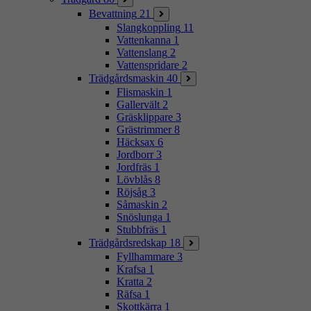
Bevattning
21
Slangkoppling
11
Vattenkanna
1
Vattenslang
2
Vattenspridare
2
Trädgårdsmaskin
40
Flismaskin
1
Gallervält
2
Gräsklippare
3
Grästrimmer
8
Häcksax
6
Jordborr
3
Jordfräs
1
Lövblås
8
Röjsåg
3
Såmaskin
2
Snöslunga
1
Stubbfräs
1
Trädgårdsredskap
18
Fyllhammare
3
Krafsa
1
Kratta
2
Räfsa
1
Skottkärra
1