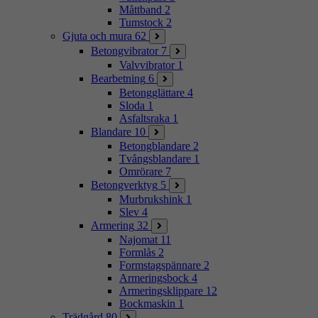
Måttband
2
Tumstock
2
Gjuta och mura
62
Betongvibrator
7
Valvvibrator
1
Bearbetning
6
Betongglättare
4
Sloda
1
Asfaltsraka
1
Blandare
10
Betongblandare
2
Tvångsblandare
1
Omrörare
7
Betongverktyg
5
Murbrukshink
1
Slev
4
Armering
32
Najomat
11
Formlås
2
Formstagspännare
2
Armeringsbock
4
Armeringsklippare
12
Bockmaskin
1
Trädgård
80