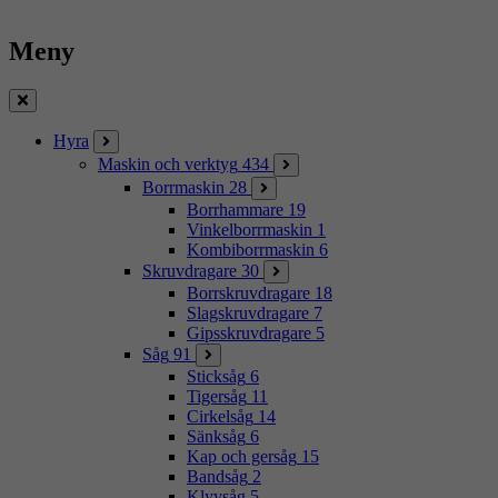
Meny
Stäng
Hyra
Maskin och verktyg
434
Borrmaskin
28
Borrhammare
19
Vinkelborrmaskin
1
Kombiborrmaskin
6
Skruvdragare
30
Borrskruvdragare
18
Slagskruvdragare
7
Gipsskruvdragare
5
Såg
91
Sticksåg
6
Tigersåg
11
Cirkelsåg
14
Sänksåg
6
Kap och gersåg
15
Bandsåg
2
Klyvsåg
5