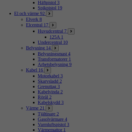
Häftpistol
3
Spikpistol
19
El och värme
92
Elverk
8
Elcentral
17
Huvudcentral
7
125A
1
Undercentral
10
Belysning
14
Belysningsmast
4
Transformatorer
1
Arbetsbelysning
9
Kabel
16
Motorkabel
3
Skarvsladd
2
Grenuttag
3
Kabelvinda
2
Rörål
2
Kabelskydd
3
Värme
21
Tjältinare
2
Gasolvärmare
4
Varmluftspistol
3
Värmemattor
1