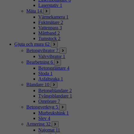
Laserstativ
1
Mäta
14
Värmekamera
1
Fuktmätare
2
Vattenpass
3
Måttband
2
Tumstock
2
Gjuta och mura
62
Betongvibrator
7
Valvvibrator
1
Bearbetning
6
Betongglättare
4
Sloda
1
Asfaltsraka
1
Blandare
10
Betongblandare
2
Tvångsblandare
1
Omrörare
7
Betongverktyg
5
Murbrukshink
1
Slev
4
Armering
32
Najomat
11