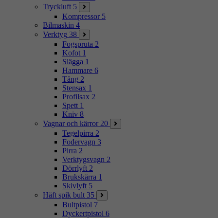
Tryckluft
5
Kompressor
5
Bilmaskin
4
Verktyg
38
Fogspruta
2
Kofot
1
Slägga
1
Hammare
6
Tång
2
Stensax
1
Profilsax
2
Spett
1
Kniv
8
Vagnar och kärror
20
Tegelpirra
2
Fodervagn
3
Pirra
2
Verktygsvagn
2
Dörrlyft
2
Brukskärra
1
Skivlyft
5
Häft spik bult
35
Bultpistol
7
Dyckertpistol
6