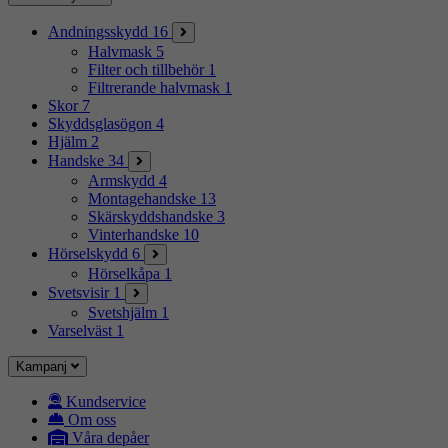
Andningsskydd
16
Halvmask
5
Filter och tillbehör
1
Filtrerande halvmask
1
Skor
7
Skyddsglasögon
4
Hjälm
2
Handske
34
Armskydd
4
Montagehandske
13
Skärskyddshandske
3
Vinterhandske
10
Hörselskydd
6
Hörselkåpa
1
Svetsvisir
1
Svetshjälm
1
Varselväst
1
Kampanj
Kundservice
Om oss
Våra depåer