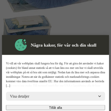
Några kakor, för vår och din skull
Vi vill att vår webbplats skall fungera bra för dig. För att göra det använder vi kakor
Rengöring
Mer information
(cookies) för bland annat statistik så att vi kan lära oss mer om hur vi skall utveckla
vår webbplats på ett så bra sätt som möjligt. Nedan kan du läsa mer och anpassa dina
inställningar. Notera att när du godkänner statistik och marknadsförings-cookies
Indusafe Oil Only Spillkit
kommer viss data överföras utanför EU. Hur den informationen används av berörda
[...]
bolag vet vi inte exakt. Till exempel uppfyller inte USA:s lagstiftning alla de krav
gällande hantering av personuppgifter som ställs inom EU, vilket kan innebära vissa
Smidigt kit
risker för dina personuppgifter. De berörda bolagen måste lämna över uppgifter till
Visa detaljer
klarar upp till 20L
brottsbekämpande myndigheter i USA om de får en sådan begäran. Det kan dock
Specialiserad för olja
vara svårt eller omöjligt för dig att hävda dina rättigheter, t.ex. rätten till radering,
Tillåt alla
gällande eventuella personuppgifter som de brottsbekämpande myndigheterna har
Relaterade
Mer information
Teknisk spec
Upp