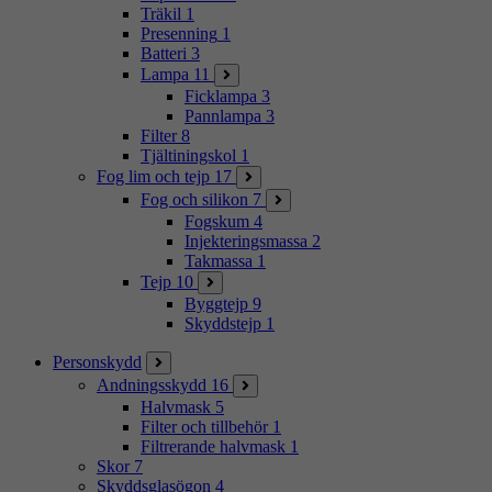
Träkil
1
Presenning
1
Batteri
3
Lampa
11
Ficklampa
3
Pannlampa
3
Filter
8
Tjältiningskol
1
Fog lim och tejp
17
Fog och silikon
7
Fogskum
4
Injekteringsmassa
2
Takmassa
1
Tejp
10
Byggtejp
9
Skyddstejp
1
Personskydd
Andningsskydd
16
Halvmask
5
Filter och tillbehör
1
Filtrerande halvmask
1
Skor
7
Skyddsglasögon
4