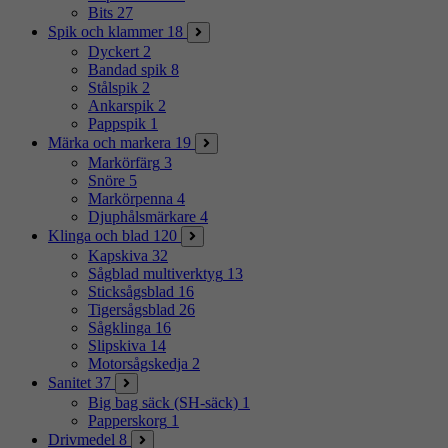
Bits
27
Spik och klammer
18
Dyckert
2
Bandad spik
8
Stålspik
2
Ankarspik
2
Pappspik
1
Märka och markera
19
Markörfärg
3
Snöre
5
Markörpenna
4
Djuphålsmärkare
4
Klinga och blad
120
Kapskiva
32
Sågblad multiverktyg
13
Sticksågsblad
16
Tigersågsblad
26
Sågklinga
16
Slipskiva
14
Motorsågskedja
2
Sanitet
37
Big bag säck (SH-säck)
1
Papperskorg
1
Drivmedel
8