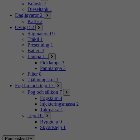
Bränsle
7
Dieseltank
1
Dagligvaror
2
Kaffe
2
Övrigt
52
Slipmaterial
9
Träkil
1
Presenning
1
Batteri
3
Lampa
11
Ficklampa
3
Pannlampa
3
Filter
8
Tjältiningskol
1
Fog lim och tejp
17
Fog och silikon
7
Fogskum
4
Injekteringsmassa
2
Takmassa
1
Tejp
10
Byggtejp
9
Skyddstejp
1
Personskydd