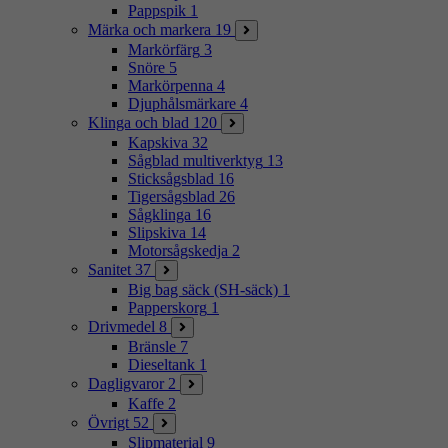
Pappspik
1
Märka och markera
19
Markörfärg
3
Snöre
5
Markörpenna
4
Djuphålsmärkare
4
Klinga och blad
120
Kapskiva
32
Sågblad multiverktyg
13
Sticksågsblad
16
Tigersågsblad
26
Sågklinga
16
Slipskiva
14
Motorsågskedja
2
Sanitet
37
Big bag säck (SH-säck)
1
Papperskorg
1
Drivmedel
8
Bränsle
7
Dieseltank
1
Dagligvaror
2
Kaffe
2
Övrigt
52
Slipmaterial
9