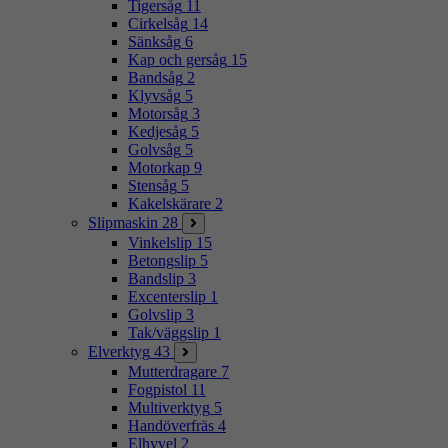
Tigersåg
11
Cirkelsåg
14
Sänksåg
6
Kap och gersåg
15
Bandsåg
2
Klyvsåg
5
Motorsåg
3
Kedjesåg
5
Golvsåg
5
Motorkap
9
Stensåg
5
Kakelskärare
2
Slipmaskin
28
Vinkelslip
15
Betongslip
5
Bandslip
3
Excenterslip
1
Golvslip
3
Tak/väggslip
1
Elverktyg
43
Mutterdragare
7
Fogpistol
11
Multiverktyg
5
Handöverfräs
4
Elhyvel
2