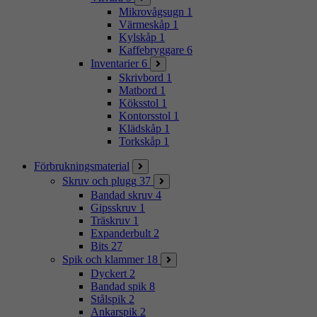
Mikrovågsugn
1
Värmeskåp
1
Kylskåp
1
Kaffebryggare
6
Inventarier
6
Skrivbord
1
Matbord
1
Köksstol
1
Kontorsstol
1
Klädskåp
1
Torkskåp
1
Förbrukningsmaterial
Skruv och plugg
37
Bandad skruv
4
Gipsskruv
1
Träskruv
1
Expanderbult
2
Bits
27
Spik och klammer
18
Dyckert
2
Bandad spik
8
Stålspik
2
Ankarspik
2