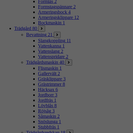
Formlås
2
Formstagspännare
2
Armeringsbock
4
Armeringsklippare
12
Bockmaskin
1
Trädgård
80
Bevattning
21
Slangkoppling
11
Vattenkanna
1
Vattenslang
2
Vattenspridare
2
Trädgårdsmaskin
40
Flismaskin
1
Gallervält
2
Gräsklippare
3
Grästrimmer
8
Häcksax
6
Jordborr
3
Jordfräs
1
Lövblås
8
Röjsåg
3
Såmaskin
2
Snöslunga
1
Stubbfräs
1
Trädgårdsredskap
18