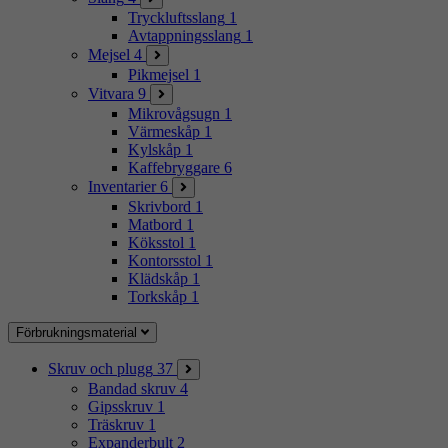
Tryckluftsslang
1
Avtappningsslang
1
Mejsel
4
Pikmejsel
1
Vitvara
9
Mikrovågsugn
1
Värmeskåp
1
Kylskåp
1
Kaffebryggare
6
Inventarier
6
Skrivbord
1
Matbord
1
Köksstol
1
Kontorsstol
1
Klädskåp
1
Torkskåp
1
Förbrukningsmaterial
Skruv och plugg
37
Bandad skruv
4
Gipsskruv
1
Träskruv
1
Expanderbult
2