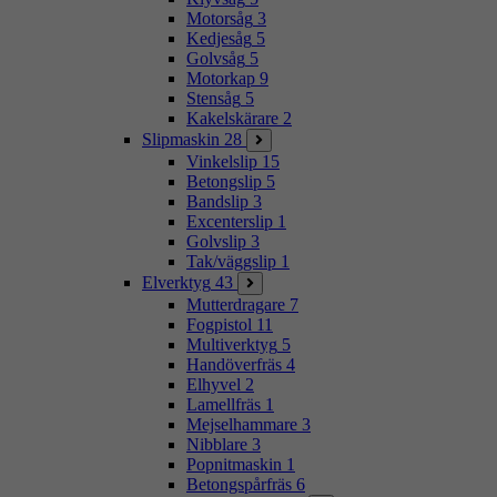
Motorsåg
3
Kedjesåg
5
Golvsåg
5
Motorkap
9
Stensåg
5
Kakelskärare
2
Slipmaskin
28
Vinkelslip
15
Betongslip
5
Bandslip
3
Excenterslip
1
Golvslip
3
Tak/väggslip
1
Elverktyg
43
Mutterdragare
7
Fogpistol
11
Multiverktyg
5
Handöverfräs
4
Elhyvel
2
Lamellfräs
1
Mejselhammare
3
Nibblare
3
Popnitmaskin
1
Betongspårfräs
6