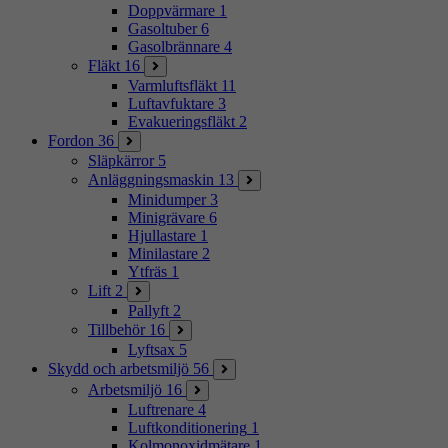
Doppvärmare
1
Gasoltuber
6
Gasolbrännare
4
Fläkt
16
Varmluftsfläkt
11
Luftavfuktare
3
Evakueringsfläkt
2
Fordon
36
Släpkärror
5
Anläggningsmaskin
13
Minidumper
3
Minigrävare
6
Hjullastare
1
Minilastare
2
Ytfräs
1
Lift
2
Pallyft
2
Tillbehör
16
Lyftsax
5
Skydd och arbetsmiljö
56
Arbetsmiljö
16
Luftrenare
4
Luftkonditionering
1
Kolmonoxidmätare
1