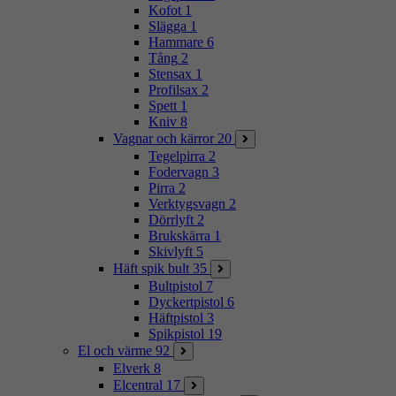
Kofot
1
Slägga
1
Hammare
6
Tång
2
Stensax
1
Profilsax
2
Spett
1
Kniv
8
Vagnar och kärror
20
Tegelpirra
2
Fodervagn
3
Pirra
2
Verktygsvagn
2
Dörrlyft
2
Brukskärra
1
Skivlyft
5
Häft spik bult
35
Bultpistol
7
Dyckertpistol
6
Häftpistol
3
Spikpistol
19
El och värme
92
Elverk
8
Elcentral
17