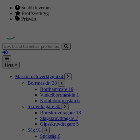
Snabb leverans
Proffsverktyg
Prisvärt
Sök
bland
Logga
tusentals
in
proffsmaskiner
Mina
Meny
Hyra
sidor
Maskin och verktyg
434
Borrmaskin
28
Borrhammare
19
Vinkelborrmaskin
1
Kombiborrmaskin
6
Skruvdragare
30
Borrskruvdragare
18
Slagskruvdragare
7
Gipsskruvdragare
5
Såg
91
Sticksåg
6