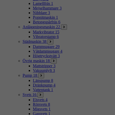
Lamellfräs
1
Mejselhammare
3
Nibblare
3
Popnitmaskin
1
Betongspårfräs
6
Anläggningsmaskin
22
Markvibrator
15
Vibratorstamp
6
Städmaskin
38
Dammsugare
29
Våtdammsugare
4
Högtryckstvätt
3
Övrig maskin
18
Mattstripper
3
Vakuumlyft
3
Pump
18
Länspump
8
Dränkpump
4
Vattentank
1
Svets
16
Elsvets
4
Rörsvets
8
Migsvets
1
Gassvets
1