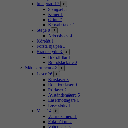
Inhägnad
17
Stängsel
3
Koner
1
Grind
7
Kravallstaket
1
Stege
8
Arbetsbock
4
Körplåt
1
Första hjälpen
3
Brandskydd
3
Brandfiltar
1
Brandsläckare
2
Mätinstrument
42
Laser
26
Korslaser
3
Rotationslaser
9
Rörlaser
2
Avståndsmätare
5
Lasermottagare
6
Laserstativ
1
Mäta
14
Värmekamera
1
Fuktmätare
2
Vattenpass
3