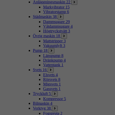
Anläggningsmaskin
22
Markvibrator
15
Vibratorstamp
6
Städmaskin
38
Dammsugare
29
Våtdammsugare
4
Högtryckstvätt
3
Övrig maskin
18
Mattstripper
3
Vakuumlyft
3
Pump
18
Länspump
8
Dränkpump
4
Vattentank
1
Svets
16
Elsvets
4
Rörsvets
8
Migsvets
1
Gassvets
1
Tryckluft
5
Kompressor
5
Bilmaskin
4
Verktyg
38
Fogspruta
2