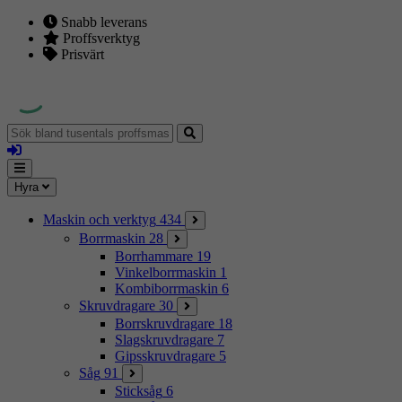
Snabb leverans
Proffsverktyg
Prisvärt
Sök
bland
Logga
tusentals
in
proffsmaskiner
Mina
Meny
Hyra
sidor
Maskin och verktyg
434
Borrmaskin
28
Borrhammare
19
Vinkelborrmaskin
1
Kombiborrmaskin
6
Skruvdragare
30
Borrskruvdragare
18
Slagskruvdragare
7
Gipsskruvdragare
5
Såg
91
Sticksåg
6