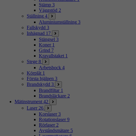
Stämp
3
Väggstöd
2
Ställning
4
Aluminiumställning
3
Fallskydd
3
Inhägnad
17
Stängsel
3
Koner
1
Grind
7
Kravallstaket
1
Stege
8
Arbetsbock
4
Körplåt
1
Första hjälpen
3
Brandskydd
3
Brandfiltar
1
Brandsläckare
2
Mätinstrument
42
Laser
26
Korslaser
3
Rotationslaser
9
Rörlaser
2
Avståndsmätare
5
Lasermottagare
6