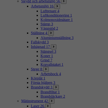
Skydd och arbetsmiljö
56
Arbetsmiljö
16
Luftrenare
4
Luftkonditionering
1
Kolmonoxidmätare
1
Stämp
3
Väggstöd
2
Ställning
4
Aluminiumställning
3
Fallskydd
3
Inhägnad
17
Stängsel
3
Koner
1
Grind
7
Kravallstaket
1
Stege
8
Arbetsbock
4
Körplåt
1
Första hjälpen
3
Brandskydd
3
Brandfiltar
1
Brandsläckare
2
Mätinstrument
42
Laser
26