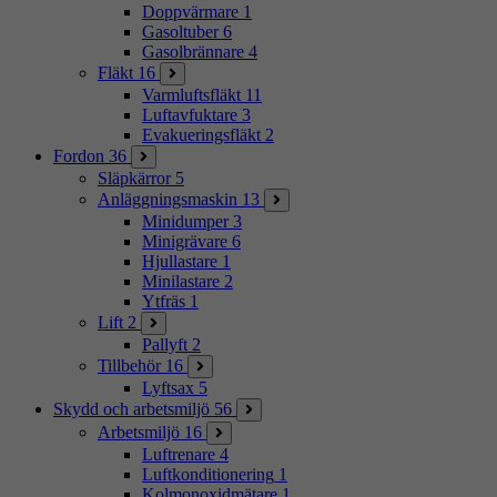
Doppvärmare
1
Gasoltuber
6
Gasolbrännare
4
Fläkt
16
Varmluftsfläkt
11
Luftavfuktare
3
Evakueringsfläkt
2
Fordon
36
Släpkärror
5
Anläggningsmaskin
13
Minidumper
3
Minigrävare
6
Hjullastare
1
Minilastare
2
Ytfräs
1
Lift
2
Pallyft
2
Tillbehör
16
Lyftsax
5
Skydd och arbetsmiljö
56
Arbetsmiljö
16
Luftrenare
4
Luftkonditionering
1
Kolmonoxidmätare
1