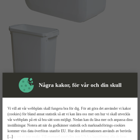
Några kakor, för vår och din skull
Skyddsutrustning
Soptunna
Mer information
Vi vill att vår webbplats skall fungera bra för dig. För att göra det använder vi kakor
(cookies) för bland annat statistik så att vi kan lära oss mer om hur vi skall utveckla
Durabin 60
vår webbplats på ett så bra sätt som möjligt. Nedan kan du läsa mer och anpassa dina
inställningar. Notera att när du godkänner statistik och marknadsförings-cookies
kommer viss data överföras utanför EU. Hur den informationen används av berörda
Stryktålig
[...]
bolag vet vi inte exakt. Till exempel uppfyller inte USA:s lagstiftning alla de krav
Stapelbar