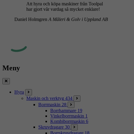
Att hyra och köpa maskiner från Toolpal
har gjort vår vardag så mycket enklare!
Daniel Holmgren
A Måleri & Golv i Uppland AB
Meny
Stäng
Hyra
Maskin och verktyg
434
Borrmaskin
28
Borrhammare
19
Vinkelborrmaskin
1
Kombiborrmaskin
6
Skruvdragare
30
Borrskruvdragare
18