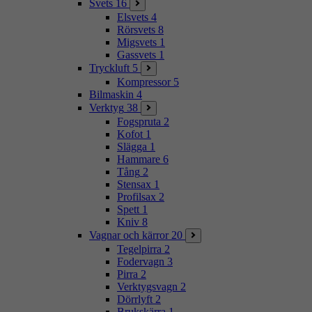
Svets
16
Elsvets
4
Rörsvets
8
Migsvets
1
Gassvets
1
Tryckluft
5
Kompressor
5
Bilmaskin
4
Verktyg
38
Fogspruta
2
Kofot
1
Slägga
1
Hammare
6
Tång
2
Stensax
1
Profilsax
2
Spett
1
Kniv
8
Vagnar och kärror
20
Tegelpirra
2
Fodervagn
3
Pirra
2
Verktygsvagn
2
Dörrlyft
2
Brukskärra
1