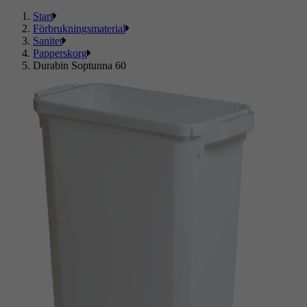
Start
Förbrukningsmaterial
Sanitet
Papperskorg
Durabin Soptunna 60