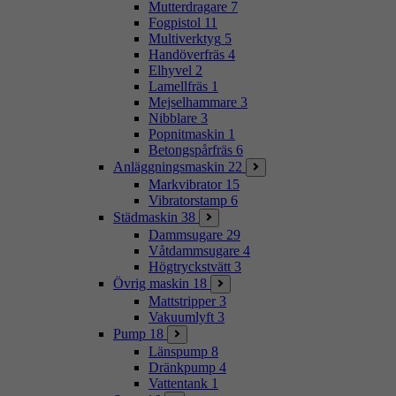
Mutterdragare
7
Fogpistol
11
Multiverktyg
5
Handöverfräs
4
Elhyvel
2
Lamellfräs
1
Mejselhammare
3
Nibblare
3
Popnitmaskin
1
Betongspårfräs
6
Anläggningsmaskin
22
Markvibrator
15
Vibratorstamp
6
Städmaskin
38
Dammsugare
29
Våtdammsugare
4
Högtryckstvätt
3
Övrig maskin
18
Mattstripper
3
Vakuumlyft
3
Pump
18
Länspump
8
Dränkpump
4
Vattentank
1