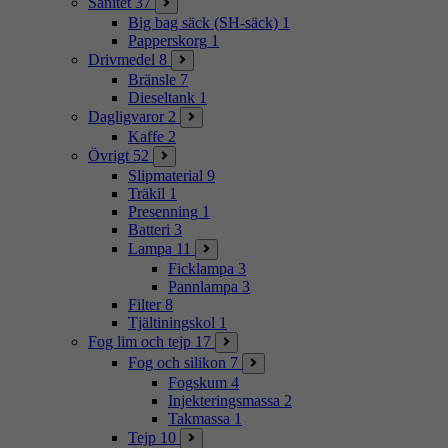
Sanitet
37
Big bag säck (SH-säck)
1
Papperskorg
1
Drivmedel
8
Bränsle
7
Dieseltank
1
Dagligvaror
2
Kaffe
2
Övrigt
52
Slipmaterial
9
Träkil
1
Presenning
1
Batteri
3
Lampa
11
Ficklampa
3
Pannlampa
3
Filter
8
Tjältiningskol
1
Fog lim och tejp
17
Fog och silikon
7
Fogskum
4
Injekteringsmassa
2
Takmassa
1
Tejp
10