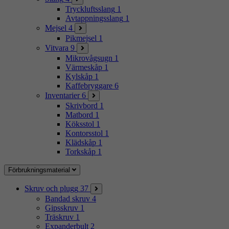
Tryckluftsslang
1
Avtappningsslang
1
Mejsel
4
Pikmejsel
1
Vitvara
9
Mikrovågsugn
1
Värmeskåp
1
Kylskåp
1
Kaffebryggare
6
Inventarier
6
Skrivbord
1
Matbord
1
Köksstol
1
Kontorsstol
1
Klädskåp
1
Torkskåp
1
Förbrukningsmaterial
Skruv och plugg
37
Bandad skruv
4
Gipsskruv
1
Träskruv
1
Expanderbult
2