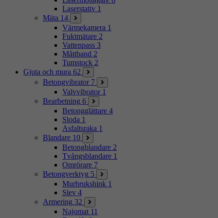
Laserstativ
1
Mäta
14
Värmekamera
1
Fuktmätare
2
Vattenpass
3
Måttband
2
Tumstock
2
Gjuta och mura
62
Betongvibrator
7
Valvvibrator
1
Bearbetning
6
Betongglättare
4
Sloda
1
Asfaltsraka
1
Blandare
10
Betongblandare
2
Tvångsblandare
1
Omrörare
7
Betongverktyg
5
Murbrukshink
1
Slev
4
Armering
32
Najomat
11