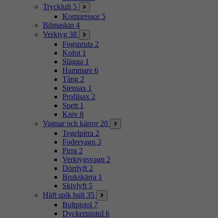
Tryckluft
5
Kompressor
5
Bilmaskin
4
Verktyg
38
Fogspruta
2
Kofot
1
Slägga
1
Hammare
6
Tång
2
Stensax
1
Profilsax
2
Spett
1
Kniv
8
Vagnar och kärror
20
Tegelpirra
2
Fodervagn
3
Pirra
2
Verktygsvagn
2
Dörrlyft
2
Brukskärra
1
Skivlyft
5
Häft spik bult
35
Bultpistol
7
Dyckertpistol
6