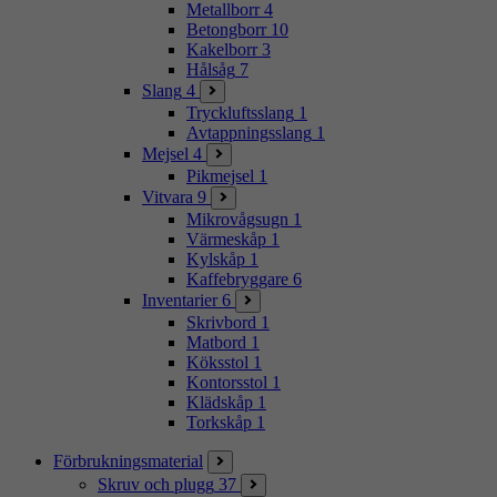
Metallborr
4
Betongborr
10
Kakelborr
3
Hålsåg
7
Slang
4
Tryckluftsslang
1
Avtappningsslang
1
Mejsel
4
Pikmejsel
1
Vitvara
9
Mikrovågsugn
1
Värmeskåp
1
Kylskåp
1
Kaffebryggare
6
Inventarier
6
Skrivbord
1
Matbord
1
Köksstol
1
Kontorsstol
1
Klädskåp
1
Torkskåp
1
Förbrukningsmaterial
Skruv och plugg
37