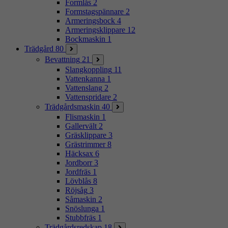
Formlås
2
Formstagspännare
2
Armeringsbock
4
Armeringsklippare
12
Bockmaskin
1
Trädgård
80
Bevattning
21
Slangkoppling
11
Vattenkanna
1
Vattenslang
2
Vattenspridare
2
Trädgårdsmaskin
40
Flismaskin
1
Gallervält
2
Gräsklippare
3
Grästrimmer
8
Häcksax
6
Jordborr
3
Jordfräs
1
Lövblås
8
Röjsåg
3
Såmaskin
2
Snöslunga
1
Stubbfräs
1
Trädgårdsredskap
18