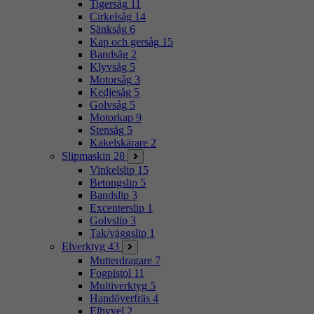
Tigersåg
11
Cirkelsåg
14
Sänksåg
6
Kap och gersåg
15
Bandsåg
2
Klyvsåg
5
Motorsåg
3
Kedjesåg
5
Golvsåg
5
Motorkap
9
Stensåg
5
Kakelskärare
2
Slipmaskin
28
Vinkelslip
15
Betongslip
5
Bandslip
3
Excenterslip
1
Golvslip
3
Tak/väggslip
1
Elverktyg
43
Mutterdragare
7
Fogpistol
11
Multiverktyg
5
Handöverfräs
4
Elhyvel
2