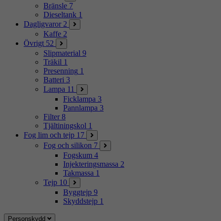
Bränsle
7
Dieseltank
1
Dagligvaror
2
Kaffe
2
Övrigt
52
Slipmaterial
9
Träkil
1
Presenning
1
Batteri
3
Lampa
11
Ficklampa
3
Pannlampa
3
Filter
8
Tjältiningskol
1
Fog lim och tejp
17
Fog och silikon
7
Fogskum
4
Injekteringsmassa
2
Takmassa
1
Tejp
10
Byggtejp
9
Skyddstejp
1
Personskydd