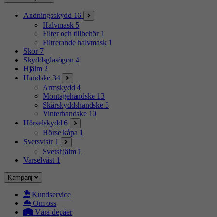
Andningsskydd
16
Halvmask
5
Filter och tillbehör
1
Filtrerande halvmask
1
Skor
7
Skyddsglasögon
4
Hjälm
2
Handske
34
Armskydd
4
Montagehandske
13
Skärskyddshandske
3
Vinterhandske
10
Hörselskydd
6
Hörselkåpa
1
Svetsvisir
1
Svetshjälm
1
Varselväst
1
Kampanj
Kundservice
Om oss
Våra depåer