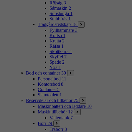
Röjsåg
3
Såmaskin
2
Snöslunga
1
Stubbfräs
1
Trädgårdsredskap
18
Fyllhammare
3
Krafsa
1
Kratta
2
Räfsa
1
Skottkärra
1
Skyffel
7
Spade
2
Yxa
1
Bod och container
30
Personalbod
11
Kontorsbod
8
Container
5
Slamtoalett
1
Reservdelar och tillbehör
75
Maskinbatteri och laddare
10
Maskintillbehör
12
Vattentank
7
Borr
29
Träborr
3