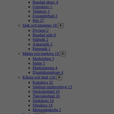
Bandad skruv
4
Gipsskruv
1
Träskruv
1
Expanderbult
2
Bits
27
Spik och klammer
18
Dyckert
2
Bandad spik
8
Stålspik
2
Ankarspik
2
Pappspik
1
Märka och markera
19
Markörfärg
3
Snöre
5
Markörpenna
4
Djuphålsmärkare
4
Klinga och blad
120
Kapskiva
32
Sågblad multiverktyg
13
Sticksågsblad
16
Tigersågsblad
26
Sågklinga
16
Slipskiva
14
Motorsågskedja
2