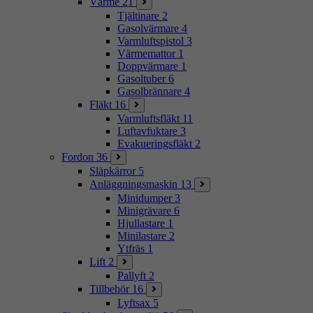
Värme
21
Tjältinare
2
Gasolvärmare
4
Varmluftspistol
3
Värmemattor
1
Doppvärmare
1
Gasoltuber
6
Gasolbrännare
4
Fläkt
16
Varmluftsfläkt
11
Luftavfuktare
3
Evakueringsfläkt
2
Fordon
36
Släpkärror
5
Anläggningsmaskin
13
Minidumper
3
Minigrävare
6
Hjullastare
1
Minilastare
2
Ytfräs
1
Lift
2
Pallyft
2
Tillbehör
16
Lyftsax
5