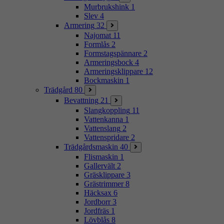
Murbrukshink
1
Slev
4
Armering
32
Najomat
11
Formlås
2
Formstagspännare
2
Armeringsbock
4
Armeringsklippare
12
Bockmaskin
1
Trädgård
80
Bevattning
21
Slangkoppling
11
Vattenkanna
1
Vattenslang
2
Vattenspridare
2
Trädgårdsmaskin
40
Flismaskin
1
Gallervält
2
Gräsklippare
3
Grästrimmer
8
Häcksax
6
Jordborr
3
Jordfräs
1
Lövblås
8