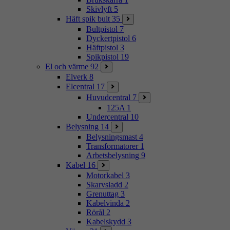
Skivlyft
5
Häft spik bult
35
Bultpistol
7
Dyckertpistol
6
Häftpistol
3
Spikpistol
19
El och värme
92
Elverk
8
Elcentral
17
Huvudcentral
7
125A
1
Undercentral
10
Belysning
14
Belysningsmast
4
Transformatorer
1
Arbetsbelysning
9
Kabel
16
Motorkabel
3
Skarvsladd
2
Grenuttag
3
Kabelvinda
2
Rörål
2
Kabelskydd
3