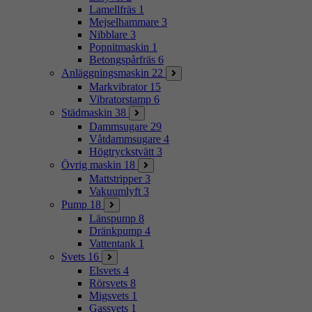
Lamellfräs
1
Mejselhammare
3
Nibblare
3
Popnitmaskin
1
Betongspårfräs
6
Anläggningsmaskin
22
Markvibrator
15
Vibratorstamp
6
Städmaskin
38
Dammsugare
29
Våtdammsugare
4
Högtryckstvätt
3
Övrig maskin
18
Mattstripper
3
Vakuumlyft
3
Pump
18
Länspump
8
Dränkpump
4
Vattentank
1
Svets
16
Elsvets
4
Rörsvets
8
Migsvets
1
Gassvets
1