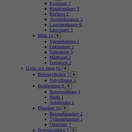
Korslaser
3
Rotationslaser
9
Rörlaser
2
Avståndsmätare
5
Lasermottagare
6
Laserstativ
1
Mäta
14
Värmekamera
1
Fuktmätare
2
Vattenpass
3
Måttband
2
Tumstock
2
Gjuta och mura
62
Betongvibrator
7
Valvvibrator
1
Bearbetning
6
Betongglättare
4
Sloda
1
Asfaltsraka
1
Blandare
10
Betongblandare
2
Tvångsblandare
1
Omrörare
7
Betongverktyg
5