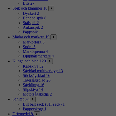
Bits
27
Spik och klammer
18
Dyckert
2
Bandad spik
8
Stålspik
2
Ankarspik
2
Pappspik
1
Märka och markera
19
Markörfärg
3
Snöre
5
Markörpenna
4
Djuphålsmärkare
4
Klinga och blad
120
Kapskiva
32
Sågblad multiverktyg
13
Sticksågsblad
16
Tigersågsblad
26
Sågklinga
16
Slipskiva
14
Motorsågskedja
2
Sanitet
37
Big bag säck (SH-säck)
1
Papperskorg
1
Drivmedel
8