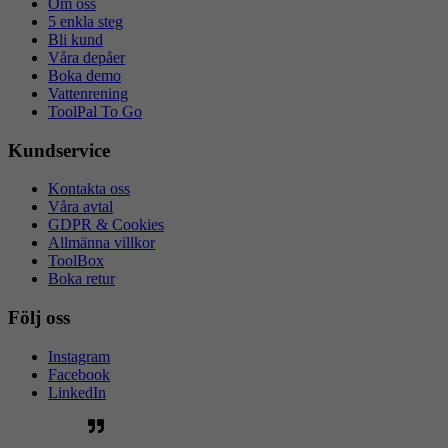
Om oss
5 enkla steg
Bli kund
Våra depåer
Boka demo
Vattenrening
ToolPal To Go
Kundservice
Kontakta oss
Våra avtal
GDPR & Cookies
Allmänna villkor
ToolBox
Boka retur
Följ oss
Instagram
Facebook
LinkedIn