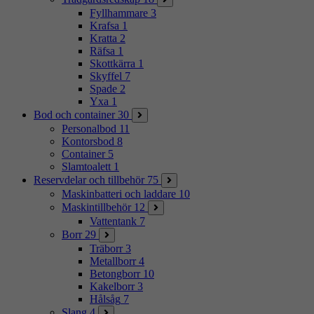
Fyllhammare
3
Krafsa
1
Kratta
2
Räfsa
1
Skottkärra
1
Skyffel
7
Spade
2
Yxa
1
Bod och container
30
Personalbod
11
Kontorsbod
8
Container
5
Slamtoalett
1
Reservdelar och tillbehör
75
Maskinbatteri och laddare
10
Maskintillbehör
12
Vattentank
7
Borr
29
Träborr
3
Metallborr
4
Betongborr
10
Kakelborr
3
Hålsåg
7
Slang
4