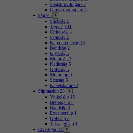
Slagskruvdragare
7
Gipsskruvdragare
5
Såg
91
Sticksåg
6
Tigersåg
11
Cirkelsåg
14
Sänksåg
6
Kap och gersåg
15
Bandsåg
2
Klyvsåg
5
Motorsåg
3
Kedjesåg
5
Golvsåg
5
Motorkap
9
Stensåg
5
Kakelskärare
2
Slipmaskin
28
Vinkelslip
15
Betongslip
5
Bandslip
3
Excenterslip
1
Golvslip
3
Tak/väggslip
1
Elverktyg
43