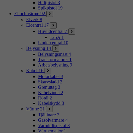
Häftpistol
3
Spikpistol
19
El och värme
92
Elverk
8
Elcentral
17
Huvudcentral
7
125A
1
Undercentral
10
Belysning
14
Belysningsmast
4
Transformatorer
1
Arbetsbelysning
9
Kabel
16
Motorkabel
3
Skarvsladd
2
Grenuttag
3
Kabelvinda
2
Rörål
2
Kabelskydd
3
Värme
21
Tjältinare
2
Gasolvärmare
4
Varmluftspistol
3
Värmemattor
1