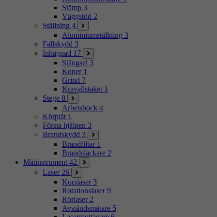
Stämp
3
Väggstöd
2
Ställning
4
Aluminiumställning
3
Fallskydd
3
Inhägnad
17
Stängsel
3
Koner
1
Grind
7
Kravallstaket
1
Stege
8
Arbetsbock
4
Körplåt
1
Första hjälpen
3
Brandskydd
3
Brandfiltar
1
Brandsläckare
2
Mätinstrument
42
Laser
26
Korslaser
3
Rotationslaser
9
Rörlaser
2
Avståndsmätare
5
Lasermottagare
6