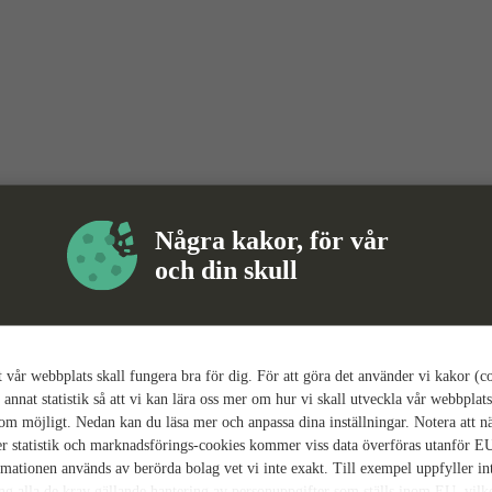
Några kakor, för vår
och din skull
tt vår webbplats skall fungera bra för dig. För att göra det använder vi kakor (c
 annat statistik så att vi kan lära oss mer om hur vi skall utveckla vår webbplats
som möjligt. Nedan kan du läsa mer och anpassa dina inställningar. Notera att n
r statistik och marknadsförings-cookies kommer viss data överföras utanför E
rmationen används av berörda bolag vet vi inte exakt. Till exempel uppfyller i
ing alla de krav gällande hantering av personuppgifter som ställs inom EU, vilk