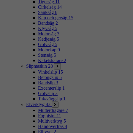
Tigersåg
11
Cirkelsåg
14
Sänksåg
6
Kap och gersåg
15
Bandsåg
2
Klyvsåg
5
Motorsåg
3
Kedjesåg
5
Golvsåg
5
Motorkap
9
Stensåg
5
Kakelskärare
2
Slipmaskin
28
Vinkelslip
15
Betongslip
5
Bandslip
3
Excenterslip
1
Golvslip
3
Tak/väggslip
1
Elverktyg
43
Mutterdragare
7
Fogpistol
11
Multiverktyg
5
Handöverfräs
4
Elhyvel
2