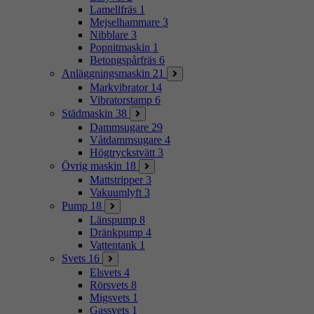
Lamellfräs
1
Mejselhammare
3
Nibblare
3
Popnitmaskin
1
Betongspårfräs
6
Anläggningsmaskin
21
Markvibrator
14
Vibratorstamp
6
Städmaskin
38
Dammsugare
29
Våtdammsugare
4
Högtryckstvätt
3
Övrig maskin
18
Mattstripper
3
Vakuumlyft
3
Pump
18
Länspump
8
Dränkpump
4
Vattentank
1
Svets
16
Elsvets
4
Rörsvets
8
Migsvets
1
Gassvets
1