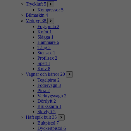
Tryckluft
5
Kompressor
5
Bilmaskin
4
Verktyg
38
Fogspruta
2
Kofot
1
Slägga
1
Hammare
6
Tång
2
Stensax
1
Profilsax
2
Spett
1
Kniv
8
Vagnar och kärror
20
Tegelpirra
2
Fodervagn
3
Pirra
2
Verktygsvagn
2
Dörrlyft
2
Brukskärra
1
Skivlyft
5
Häft spik bult
35
Bultpistol
7
Dyckertpistol
6