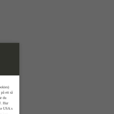
ookies)
 på ett så
är du
U. Hur
nte USA:s
et kan