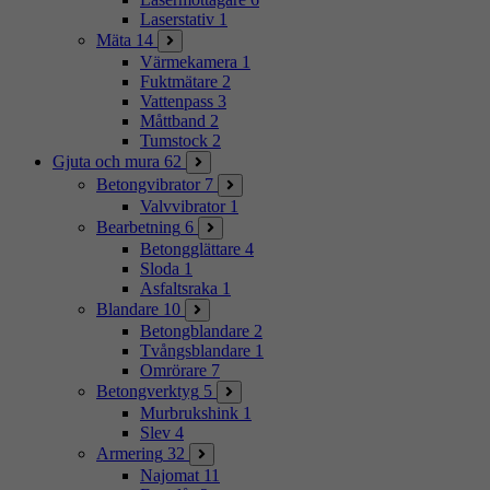
Laserstativ
1
Mäta
14
Värmekamera
1
Fuktmätare
2
Vattenpass
3
Måttband
2
Tumstock
2
Gjuta och mura
62
Betongvibrator
7
Valvvibrator
1
Bearbetning
6
Betongglättare
4
Sloda
1
Asfaltsraka
1
Blandare
10
Betongblandare
2
Tvångsblandare
1
Omrörare
7
Betongverktyg
5
Murbrukshink
1
Slev
4
Armering
32
Najomat
11