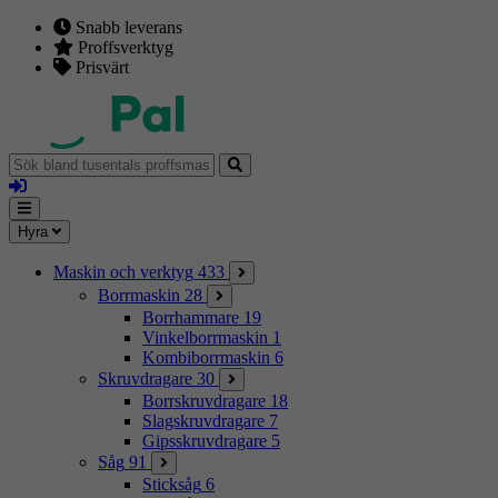
Snabb leverans
Proffsverktyg
Prisvärt
Sök
bland
Logga
tusentals
in
proffsmaskiner
Mina
Meny
Hyra
sidor
Maskin och verktyg
433
Borrmaskin
28
Borrhammare
19
Vinkelborrmaskin
1
Kombiborrmaskin
6
Skruvdragare
30
Borrskruvdragare
18
Slagskruvdragare
7
Gipsskruvdragare
5
Såg
91
Sticksåg
6