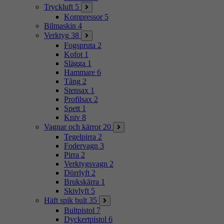
Tryckluft
5
Kompressor
5
Bilmaskin
4
Verktyg
38
Fogspruta
2
Kofot
1
Slägga
1
Hammare
6
Tång
2
Stensax
1
Profilsax
2
Spett
1
Kniv
8
Vagnar och kärror
20
Tegelpirra
2
Fodervagn
3
Pirra
2
Verktygsvagn
2
Dörrlyft
2
Brukskärra
1
Skivlyft
5
Häft spik bult
35
Bultpistol
7
Dyckertpistol
6