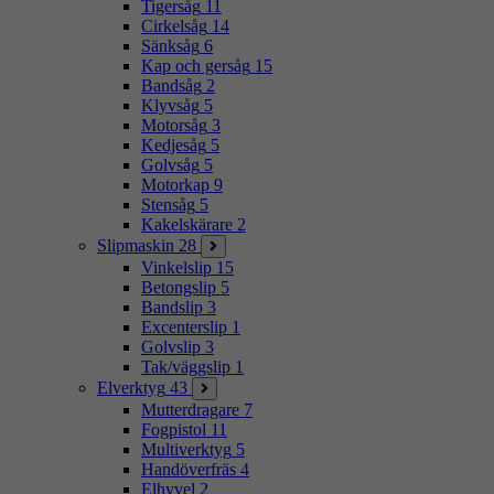
Tigersåg
11
Cirkelsåg
14
Sänksåg
6
Kap och gersåg
15
Bandsåg
2
Klyvsåg
5
Motorsåg
3
Kedjesåg
5
Golvsåg
5
Motorkap
9
Stensåg
5
Kakelskärare
2
Slipmaskin
28
Vinkelslip
15
Betongslip
5
Bandslip
3
Excenterslip
1
Golvslip
3
Tak/väggslip
1
Elverktyg
43
Mutterdragare
7
Fogpistol
11
Multiverktyg
5
Handöverfräs
4
Elhyvel
2