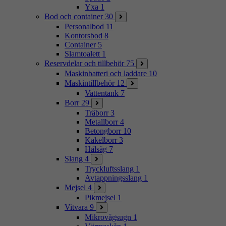
Yxa
1
Bod och container
30
Personalbod
11
Kontorsbod
8
Container
5
Slamtoalett
1
Reservdelar och tillbehör
75
Maskinbatteri och laddare
10
Maskintillbehör
12
Vattentank
7
Borr
29
Träborr
3
Metallborr
4
Betongborr
10
Kakelborr
3
Hålsåg
7
Slang
4
Tryckluftsslang
1
Avtappningsslang
1
Mejsel
4
Pikmejsel
1
Vitvara
9
Mikrovågsugn
1