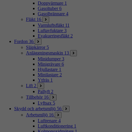
Doppvärmare
1
Gasoltuber
6
Gasolbrännare
4
Fläkt
16
Varmluftsfläkt
11
Luftavfuktare
3
Evakueringsfläkt
2
Fordon
36
Släpkärror
5
Anläggningsmaskin
13
Minidumper
3
Minigrävare
6
Hjullastare
1
Minilastare
2
Ytfräs
1
Lift
2
Pallyft
2
Tillbehör
16
Lyftsax
5
Skydd och arbetsmiljö
56
Arbetsmiljö
16
Luftrenare
4
Luftkonditionering
1
Kolmonoxidmätare
1