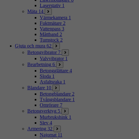
Laserstativ
1
Mäta
14
Värmekamera
1
Fuktmätare
2
Vattenpass
3
Måttband
2
Tumstock
2
Gjuta och mura
62
Betongvibrator
7
Valvvibrator
1
Bearbetning
6
Betongglättare
4
Sloda
1
Asfaltsraka
1
Blandare
10
Betongblandare
2
Tvångsblandare
1
Omrörare
7
Betongverktyg
5
Murbrukshink
1
Slev
4
Armering
32
Najomat
11