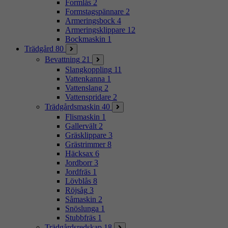
Formlås
2
Formstagspännare
2
Armeringsbock
4
Armeringsklippare
12
Bockmaskin
1
Trädgård
80
Bevattning
21
Slangkoppling
11
Vattenkanna
1
Vattenslang
2
Vattenspridare
2
Trädgårdsmaskin
40
Flismaskin
1
Gallervält
2
Gräsklippare
3
Grästrimmer
8
Häcksax
6
Jordborr
3
Jordfräs
1
Lövblås
8
Röjsåg
3
Såmaskin
2
Snöslunga
1
Stubbfräs
1
Trädgårdsredskap
18