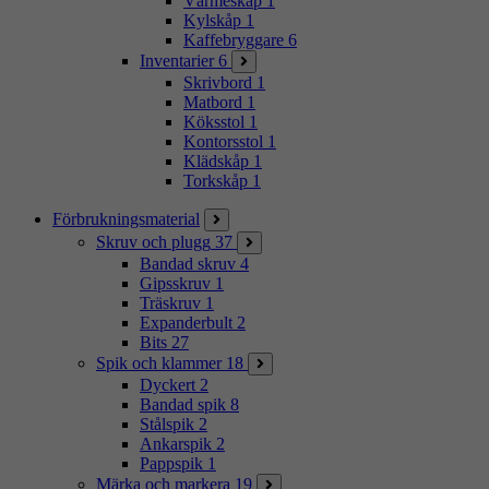
Värmeskåp
1
Kylskåp
1
Kaffebryggare
6
Inventarier
6
Skrivbord
1
Matbord
1
Köksstol
1
Kontorsstol
1
Klädskåp
1
Torkskåp
1
Förbrukningsmaterial
Skruv och plugg
37
Bandad skruv
4
Gipsskruv
1
Träskruv
1
Expanderbult
2
Bits
27
Spik och klammer
18
Dyckert
2
Bandad spik
8
Stålspik
2
Ankarspik
2
Pappspik
1
Märka och markera
19