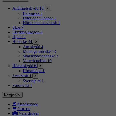
Andningsskydd
16
Halvmask
5
Filter och tillbehör
1
Filtrerande halvmask
1
Skor
7
Skyddsglasögon
4
Hjälm
2
Handske
34
Armskydd
4
Montagehandske
13
Skärskyddshandske
3
Vinterhandske
10
Hörselskydd
6
Hörselkåpa
1
Svetsvisir
1
Svetshjälm
1
Varselväst
1
Kampanj
Kundservice
Om oss
Våra depåer