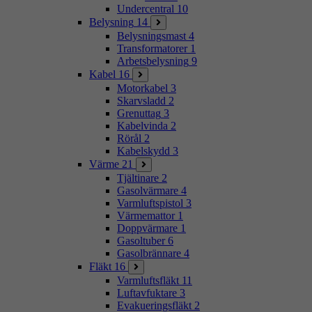
Undercentral
10
Belysning
14
Belysningsmast
4
Transformatorer
1
Arbetsbelysning
9
Kabel
16
Motorkabel
3
Skarvsladd
2
Grenuttag
3
Kabelvinda
2
Rörål
2
Kabelskydd
3
Värme
21
Tjältinare
2
Gasolvärmare
4
Varmluftspistol
3
Värmemattor
1
Doppvärmare
1
Gasoltuber
6
Gasolbrännare
4
Fläkt
16
Varmluftsfläkt
11
Luftavfuktare
3
Evakueringsfläkt
2