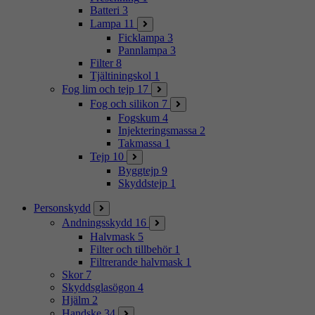
Batteri
3
Lampa
11
Ficklampa
3
Pannlampa
3
Filter
8
Tjältiningskol
1
Fog lim och tejp
17
Fog och silikon
7
Fogskum
4
Injekteringsmassa
2
Takmassa
1
Tejp
10
Byggtejp
9
Skyddstejp
1
Personskydd
Andningsskydd
16
Halvmask
5
Filter och tillbehör
1
Filtrerande halvmask
1
Skor
7
Skyddsglasögon
4
Hjälm
2
Handske
34