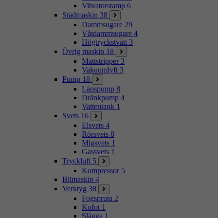
Vibratorstamp
6
Städmaskin
38
Dammsugare
29
Våtdammsugare
4
Högtryckstvätt
3
Övrig maskin
18
Mattstripper
3
Vakuumlyft
3
Pump
18
Länspump
8
Dränkpump
4
Vattentank
1
Svets
16
Elsvets
4
Rörsvets
8
Migsvets
1
Gassvets
1
Tryckluft
5
Kompressor
5
Bilmaskin
4
Verktyg
38
Fogspruta
2
Kofot
1
Slägga
1