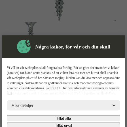
Några kakor, för vår och din skull
Vi vill att vår webbplats skall fungera bra för dig. För att göra det använder vi kakor
(cookies) för bland annat statistik så att vi kan lära oss mer om hur vi skall utveckla
vår webbplats på ett så bra sätt som möjligt. Nedan kan du läsa mer och anpassa dina
Skruv
Mer information
inställningar. Notera att när du godkänner statistik och marknadsförings-cookies
kommer viss data överföras utanför EU. Hur den informationen används av berörda
[...]
bolag vet vi inte exakt. Till exempel uppfyller inte USA:s lagstiftning alla de krav
MFT Kombiskruv
gällande hantering av personuppgifter som ställs inom EU, vilket kan innebära vissa
risker för dina personuppgifter. De berörda bolagen måste lämna över uppgifter till
Visa detaljer
brottsbekämpande myndigheter i USA om de får en sådan begäran. Det kan dock
Relaterade
Mer information
Teknisk spec
Upp
vara svårt eller omöjligt för dig att hävda dina rättigheter, t.ex. rätten till radering,
Produkter
Tillåt alla
gällande eventuella personuppgifter som de brottsbekämpande myndigheterna har
Mer Information
fått tillgång till. Genom att godkänna statistik och marknadsförings-cookies nedan
Tillåt urval