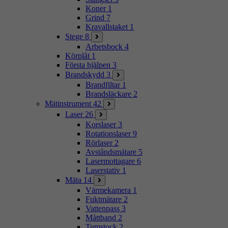
Koner
1
Grind
7
Kravallstaket
1
Stege
8
Arbetsbock
4
Körplåt
1
Första hjälpen
3
Brandskydd
3
Brandfiltar
1
Brandsläckare
2
Mätinstrument
42
Laser
26
Korslaser
3
Rotationslaser
9
Rörlaser
2
Avståndsmätare
5
Lasermottagare
6
Laserstativ
1
Mäta
14
Värmekamera
1
Fuktmätare
2
Vattenpass
3
Måttband
2
Tumstock
2