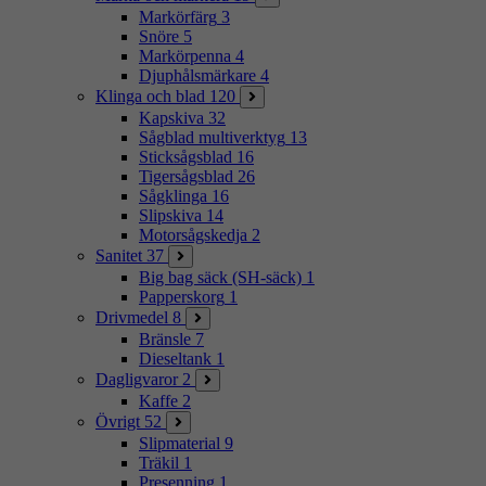
Markörfärg
3
Snöre
5
Markörpenna
4
Djuphålsmärkare
4
Klinga och blad
120
Kapskiva
32
Sågblad multiverktyg
13
Sticksågsblad
16
Tigersågsblad
26
Sågklinga
16
Slipskiva
14
Motorsågskedja
2
Sanitet
37
Big bag säck (SH-säck)
1
Papperskorg
1
Drivmedel
8
Bränsle
7
Dieseltank
1
Dagligvaror
2
Kaffe
2
Övrigt
52
Slipmaterial
9
Träkil
1
Presenning
1