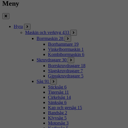
Meny
Stäng
Hyra
Maskin och verktyg
433
Borrmaskin
28
Borrhammare
19
Vinkelborrmaskin
1
Kombiborrmaskin
6
Skruvdragare
30
Borrskruvdragare
18
Slagskruvdragare
7
Gipsskruvdragare
5
Såg
91
Sticksåg
6
Tigersåg
11
Cirkelsåg
14
Sänksåg
6
Kap och gersåg
15
Bandsåg
2
Klyvsåg
5
Motorsåg
3