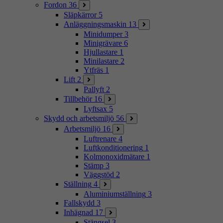
Fordon
36
Släpkärror
5
Anläggningsmaskin
13
Minidumper
3
Minigrävare
6
Hjullastare
1
Minilastare
2
Ytfräs
1
Lift
2
Pallyft
2
Tillbehör
16
Lyftsax
5
Skydd och arbetsmiljö
56
Arbetsmiljö
16
Luftrenare
4
Luftkonditionering
1
Kolmonoxidmätare
1
Stämp
3
Väggstöd
2
Ställning
4
Aluminiumställning
3
Fallskydd
3
Inhägnad
17
Stängsel
3