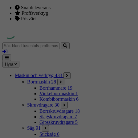
Snabb leverans
Proffsverktyg
Prisvärt
Sök
bland
Logga
tusentals
in
proffsmaskiner
Mina
Meny
Hyra
sidor
Maskin och verktyg
433
Borrmaskin
28
Borrhammare
19
Vinkelborrmaskin
1
Kombiborrmaskin
6
Skruvdragare
30
Borrskruvdragare
18
Slagskruvdragare
7
Gipsskruvdragare
5
Såg
91
Sticksåg
6