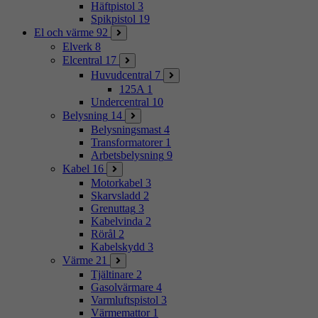
Häftpistol
3
Spikpistol
19
El och värme
92
Elverk
8
Elcentral
17
Huvudcentral
7
125A
1
Undercentral
10
Belysning
14
Belysningsmast
4
Transformatorer
1
Arbetsbelysning
9
Kabel
16
Motorkabel
3
Skarvsladd
2
Grenuttag
3
Kabelvinda
2
Rörål
2
Kabelskydd
3
Värme
21
Tjältinare
2
Gasolvärmare
4
Varmluftspistol
3
Värmemattor
1