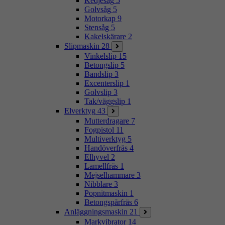
Kedjesåg
5
Golvsåg
5
Motorkap
9
Stensåg
5
Kakelskärare
2
Slipmaskin
28
Vinkelslip
15
Betongslip
5
Bandslip
3
Excenterslip
1
Golvslip
3
Tak/väggslip
1
Elverktyg
43
Mutterdragare
7
Fogpistol
11
Multiverktyg
5
Handöverfräs
4
Elhyvel
2
Lamellfräs
1
Mejselhammare
3
Nibblare
3
Popnitmaskin
1
Betongspårfräs
6
Anläggningsmaskin
21
Markvibrator
14