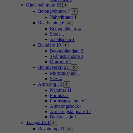
Gjuta och mura
62
Betongvibrator
7
Valvvibrator
1
Bearbetning
6
Betongglättare
4
Sloda
1
Asfaltsraka
1
Blandare
10
Betongblandare
2
Tvångsblandare
1
Omrörare
7
Betongverktyg
5
Murbrukshink
1
Slev
4
Armering
32
Najomat
11
Formlås
2
Formstagspännare
2
Armeringsbock
4
Armeringsklippare
12
Bockmaskin
1
Trädgård
80
Bevattning
21