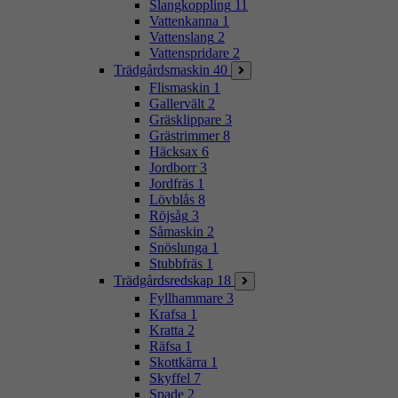
Slangkoppling
11
Vattenkanna
1
Vattenslang
2
Vattenspridare
2
Trädgårdsmaskin
40
Flismaskin
1
Gallervält
2
Gräsklippare
3
Grästrimmer
8
Häcksax
6
Jordborr
3
Jordfräs
1
Lövblås
8
Röjsåg
3
Såmaskin
2
Snöslunga
1
Stubbfräs
1
Trädgårdsredskap
18
Fyllhammare
3
Krafsa
1
Kratta
2
Räfsa
1
Skottkärra
1
Skyffel
7
Spade
2