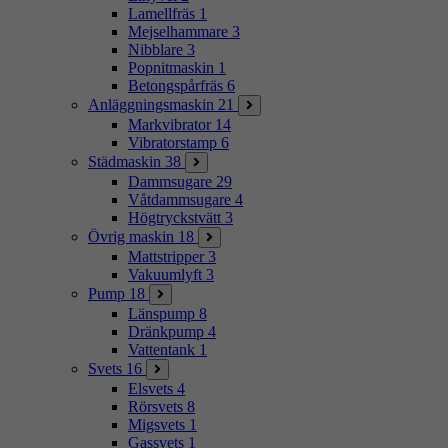
Lamellfräs
1
Mejselhammare
3
Nibblare
3
Popnitmaskin
1
Betongspårfräs
6
Anläggningsmaskin
21
Markvibrator
14
Vibratorstamp
6
Städmaskin
38
Dammsugare
29
Våtdammsugare
4
Högtryckstvätt
3
Övrig maskin
18
Mattstripper
3
Vakuumlyft
3
Pump
18
Länspump
8
Dränkpump
4
Vattentank
1
Svets
16
Elsvets
4
Rörsvets
8
Migsvets
1
Gassvets
1