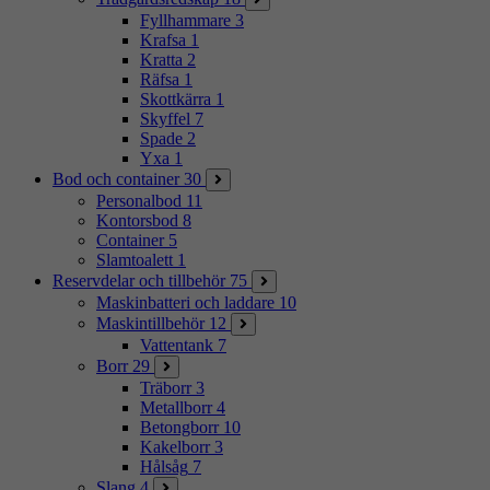
Fyllhammare
3
Krafsa
1
Kratta
2
Räfsa
1
Skottkärra
1
Skyffel
7
Spade
2
Yxa
1
Bod och container
30
Personalbod
11
Kontorsbod
8
Container
5
Slamtoalett
1
Reservdelar och tillbehör
75
Maskinbatteri och laddare
10
Maskintillbehör
12
Vattentank
7
Borr
29
Träborr
3
Metallborr
4
Betongborr
10
Kakelborr
3
Hålsåg
7
Slang
4