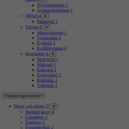
Tryckluftsslang
1
Avtappningsslang
1
Mejsel
4
Pikmejsel
1
Vitvara
9
Mikrovågsugn
1
Värmeskåp
1
Kylskåp
1
Kaffebryggare
6
Inventarier
6
Skrivbord
1
Matbord
1
Köksstol
1
Kontorsstol
1
Klädskåp
1
Torkskåp
1
Förbrukningsmaterial
Skruv och plugg
37
Bandad skruv
4
Gipsskruv
1
Träskruv
1
Expanderbult
2