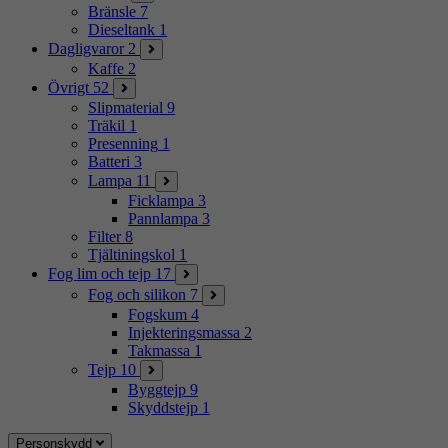
Bränsle
7
Dieseltank
1
Dagligvaror
2
Kaffe
2
Övrigt
52
Slipmaterial
9
Träkil
1
Presenning
1
Batteri
3
Lampa
11
Ficklampa
3
Pannlampa
3
Filter
8
Tjältiningskol
1
Fog lim och tejp
17
Fog och silikon
7
Fogskum
4
Injekteringsmassa
2
Takmassa
1
Tejp
10
Byggtejp
9
Skyddstejp
1
Personskydd