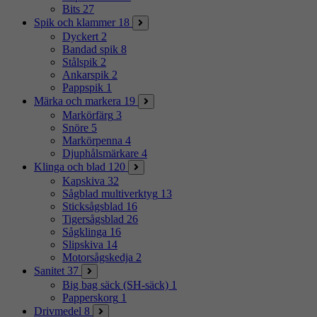
Bits
27
Spik och klammer
18
Dyckert
2
Bandad spik
8
Stålspik
2
Ankarspik
2
Pappspik
1
Märka och markera
19
Markörfärg
3
Snöre
5
Markörpenna
4
Djuphålsmärkare
4
Klinga och blad
120
Kapskiva
32
Sågblad multiverktyg
13
Sticksågsblad
16
Tigersågsblad
26
Sågklinga
16
Slipskiva
14
Motorsågskedja
2
Sanitet
37
Big bag säck (SH-säck)
1
Papperskorg
1
Drivmedel
8