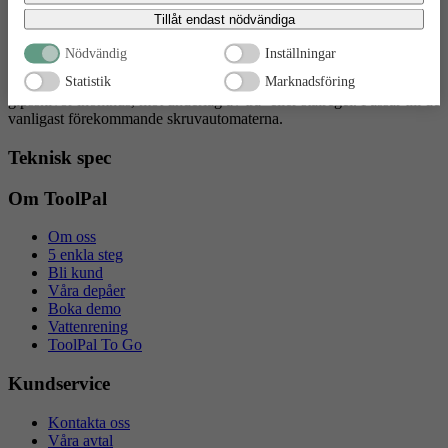
bekräftar du att du samtycker till att data överförs till tredje land.
Tillåt endast nödvändiga
1000-pack rakbandad kombiskruv.
Nödvändig
Inställningar
1000-pack rakbandad kombiskruv. Skruven är tillverkad av härdat
Statistik
Marknadsföring
stål med en blankförzinkad ytbehandling. Avsedd för montering av
gipsskivor inomhus, mot underlag av trä- eller stålregel. Passar till de
vanligast förekommande skruvautomaterna.
Teknisk spec
Om ToolPal
Om oss
5 enkla steg
Bli kund
Våra depåer
Boka demo
Vattenrening
ToolPal To Go
Kundservice
Kontakta oss
Våra avtal