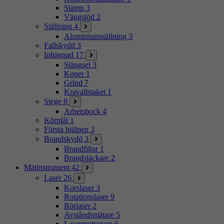
Stämp
3
Väggstöd
2
Ställning
4
Aluminiumställning
3
Fallskydd
3
Inhägnad
17
Stängsel
3
Koner
1
Grind
7
Kravallstaket
1
Stege
8
Arbetsbock
4
Körplåt
1
Första hjälpen
3
Brandskydd
3
Brandfiltar
1
Brandsläckare
2
Mätinstrument
42
Laser
26
Korslaser
3
Rotationslaser
9
Rörlaser
2
Avståndsmätare
5
Lasermottagare
6