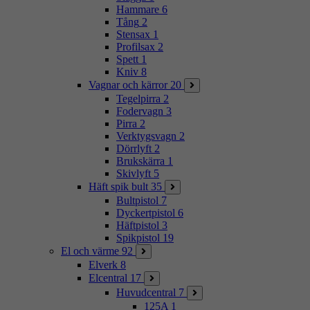
Hammare
6
Tång
2
Stensax
1
Profilsax
2
Spett
1
Kniv
8
Vagnar och kärror
20
Tegelpirra
2
Fodervagn
3
Pirra
2
Verktygsvagn
2
Dörrlyft
2
Brukskärra
1
Skivlyft
5
Häft spik bult
35
Bultpistol
7
Dyckertpistol
6
Häftpistol
3
Spikpistol
19
El och värme
92
Elverk
8
Elcentral
17
Huvudcentral
7
125A
1