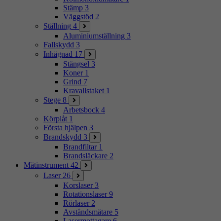
Stämp
3
Väggstöd
2
Ställning
4
Aluminiumställning
3
Fallskydd
3
Inhägnad
17
Stängsel
3
Koner
1
Grind
7
Kravallstaket
1
Stege
8
Arbetsbock
4
Körplåt
1
Första hjälpen
3
Brandskydd
3
Brandfiltar
1
Brandsläckare
2
Mätinstrument
42
Laser
26
Korslaser
3
Rotationslaser
9
Rörlaser
2
Avståndsmätare
5
Lasermottagare
6