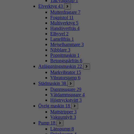
Tak/väggslip
1
Elverktyg
43
Mutterdragare
7
Fogpistol
11
Multiverktyg
5
Handöverfräs
4
Elhyvel
2
Lamellfräs
1
Mejselhammare
3
Nibblare
3
Popnitmaskin
1
Betongspårfräs
6
Anläggningsmaskin
22
Markvibrator
15
Vibratorstamp
6
Städmaskin
38
Dammsugare
29
Våtdammsugare
4
Högtryckstvätt
3
Övrig maskin
18
Mattstripper
3
Vakuumlyft
3
Pump
18
Länspump
8