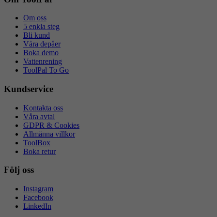
Om oss
5 enkla steg
Bli kund
Våra depåer
Boka demo
Vattenrening
ToolPal To Go
Kundservice
Kontakta oss
Våra avtal
GDPR & Cookies
Allmänna villkor
ToolBox
Boka retur
Följ oss
Instagram
Facebook
LinkedIn