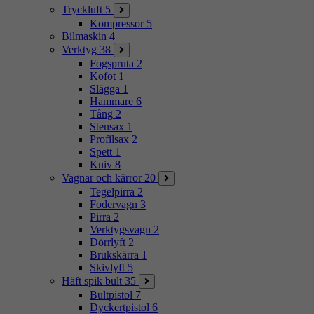
Tryckluft
5
Kompressor
5
Bilmaskin
4
Verktyg
38
Fogspruta
2
Kofot
1
Slägga
1
Hammare
6
Tång
2
Stensax
1
Profilsax
2
Spett
1
Kniv
8
Vagnar och kärror
20
Tegelpirra
2
Fodervagn
3
Pirra
2
Verktygsvagn
2
Dörrlyft
2
Brukskärra
1
Skivlyft
5
Häft spik bult
35
Bultpistol
7
Dyckertpistol
6