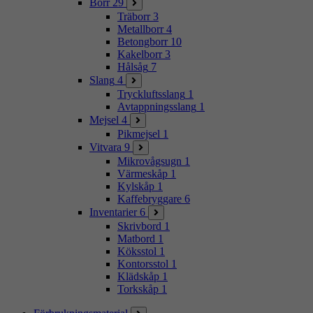
Borr
29
Träborr
3
Metallborr
4
Betongborr
10
Kakelborr
3
Hålsåg
7
Slang
4
Tryckluftsslang
1
Avtappningsslang
1
Mejsel
4
Pikmejsel
1
Vitvara
9
Mikrovågsugn
1
Värmeskåp
1
Kylskåp
1
Kaffebryggare
6
Inventarier
6
Skrivbord
1
Matbord
1
Köksstol
1
Kontorsstol
1
Klädskåp
1
Torkskåp
1