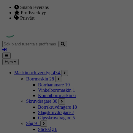
Snabb leverans
Proffsverktyg
Prisvärt
Sök
bland
Logga
tusentals
in
proffsmaskiner
Mina
Meny
Hyra
sidor
Maskin och verktyg
434
Borrmaskin
28
Borrhammare
19
Vinkelborrmaskin
1
Kombiborrmaskin
6
Skruvdragare
30
Borrskruvdragare
18
Slagskruvdragare
7
Gipsskruvdragare
5
Såg
91
Sticksåg
6