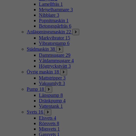
Lamellfräs
1
Mejselhammare
3
Nibblare
3
Popnitmaskin
1
Betongspårfräs
6
Anläggningsmaskin
22
Markvibrator
15
Vibratorstamp
6
Städmaskin
38
Dammsugare
29
Våtdammsugare
4
Högtryckstvätt
3
Övrig maskin
18
Mattstripper
3
Vakuumlyft
3
Pump
18
Länspump
8
Dränkpump
4
Vattentank
1
Svets
16
Elsvets
4
Rörsvets
8
Migsvets
1
Gassvets
1