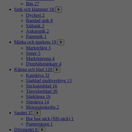
Bits
27
Spik och klammer
18
Dyckert
2
Bandad spik
8
Stålspik
2
Ankarspik
2
Pappspik
1
Märka och markera
19
Markörfärg
3
Snöre
5
Markörpenna
4
Djuphålsmärkare
4
Klinga och blad
120
Kapskiva
32
Sågblad multiverktyg
13
Sticksågsblad
16
Tigersågsblad
26
Sågklinga
16
Slipskiva
14
Motorsågskedja
2
Sanitet
37
Big bag säck (SH-säck)
1
Papperskorg
1
Drivmedel
8