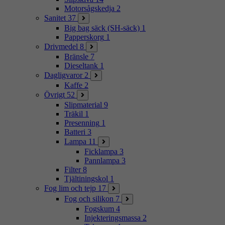
Motorsågskedja
2
Sanitet
37
Big bag säck (SH-säck)
1
Papperskorg
1
Drivmedel
8
Bränsle
7
Dieseltank
1
Dagligvaror
2
Kaffe
2
Övrigt
52
Slipmaterial
9
Träkil
1
Presenning
1
Batteri
3
Lampa
11
Ficklampa
3
Pannlampa
3
Filter
8
Tjältiningskol
1
Fog lim och tejp
17
Fog och silikon
7
Fogskum
4
Injekteringsmassa
2