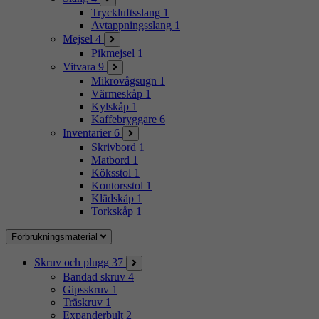
Tryckluftsslang
1
Avtappningsslang
1
Mejsel
4
Pikmejsel
1
Vitvara
9
Mikrovågsugn
1
Värmeskåp
1
Kylskåp
1
Kaffebryggare
6
Inventarier
6
Skrivbord
1
Matbord
1
Köksstol
1
Kontorsstol
1
Klädskåp
1
Torkskåp
1
Förbrukningsmaterial
Skruv och plugg
37
Bandad skruv
4
Gipsskruv
1
Träskruv
1
Expanderbult
2