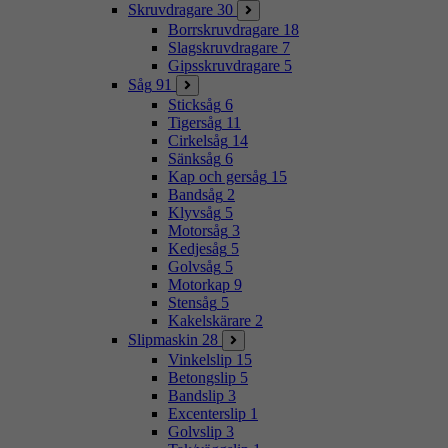
Skruvdragare
30
Borrskruvdragare
18
Slagskruvdragare
7
Gipsskruvdragare
5
Såg
91
Sticksåg
6
Tigersåg
11
Cirkelsåg
14
Sänksåg
6
Kap och gersåg
15
Bandsåg
2
Klyvsåg
5
Motorsåg
3
Kedjesåg
5
Golvsåg
5
Motorkap
9
Stensåg
5
Kakelskärare
2
Slipmaskin
28
Vinkelslip
15
Betongslip
5
Bandslip
3
Excenterslip
1
Golvslip
3