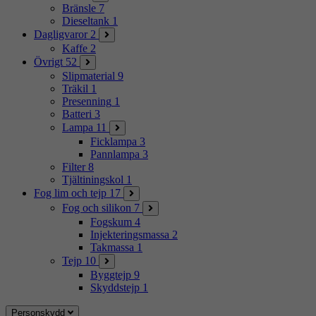
Bränsle
7
Dieseltank
1
Dagligvaror
2
Kaffe
2
Övrigt
52
Slipmaterial
9
Träkil
1
Presenning
1
Batteri
3
Lampa
11
Ficklampa
3
Pannlampa
3
Filter
8
Tjältiningskol
1
Fog lim och tejp
17
Fog och silikon
7
Fogskum
4
Injekteringsmassa
2
Takmassa
1
Tejp
10
Byggtejp
9
Skyddstejp
1
Personskydd