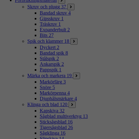
Förbrukningsmaterial
Skruv och plugg
37
Bandad skruv
4
Gipsskruv
1
Träskruv
1
Expanderbult
2
Bits
27
Spik och klammer
18
Dyckert
2
Bandad spik
8
Stålspik
2
Ankarspik
2
Pappspik
1
Märka och markera
19
Markörfärg
3
Snöre
5
Markörpenna
4
Djuphålsmärkare
4
Klinga och blad
120
Kapskiva
32
Sågblad multiverktyg
13
Sticksågsblad
16
Tigersågsblad
26
Sågklinga
16
Slipskiva
14