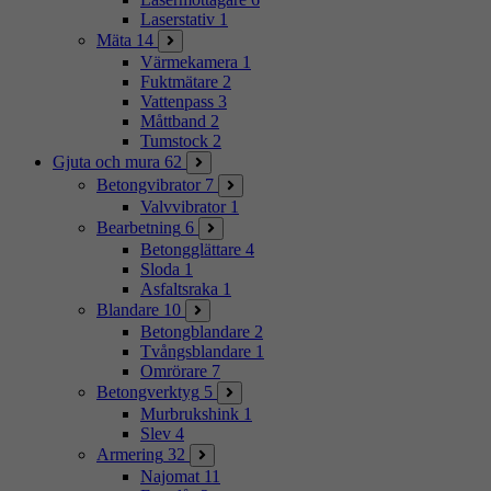
Laserstativ
1
Mäta
14
Värmekamera
1
Fuktmätare
2
Vattenpass
3
Måttband
2
Tumstock
2
Gjuta och mura
62
Betongvibrator
7
Valvvibrator
1
Bearbetning
6
Betongglättare
4
Sloda
1
Asfaltsraka
1
Blandare
10
Betongblandare
2
Tvångsblandare
1
Omrörare
7
Betongverktyg
5
Murbrukshink
1
Slev
4
Armering
32
Najomat
11