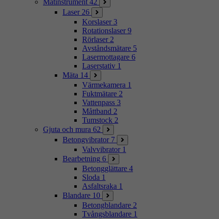
Mätinstrument
42
Laser
26
Korslaser
3
Rotationslaser
9
Rörlaser
2
Avståndsmätare
5
Lasermottagare
6
Laserstativ
1
Mäta
14
Värmekamera
1
Fuktmätare
2
Vattenpass
3
Måttband
2
Tumstock
2
Gjuta och mura
62
Betongvibrator
7
Valvvibrator
1
Bearbetning
6
Betongglättare
4
Sloda
1
Asfaltsraka
1
Blandare
10
Betongblandare
2
Tvångsblandare
1