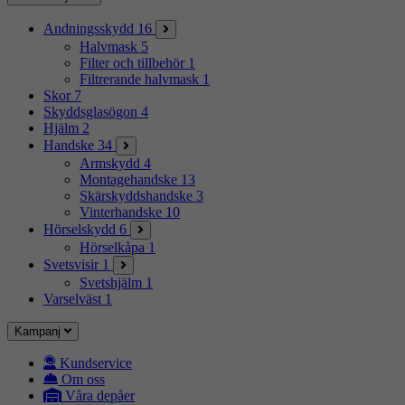
Andningsskydd
16
Halvmask
5
Filter och tillbehör
1
Filtrerande halvmask
1
Skor
7
Skyddsglasögon
4
Hjälm
2
Handske
34
Armskydd
4
Montagehandske
13
Skärskyddshandske
3
Vinterhandske
10
Hörselskydd
6
Hörselkåpa
1
Svetsvisir
1
Svetshjälm
1
Varselväst
1
Kampanj
Kundservice
Om oss
Våra depåer