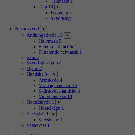
Takmassa
1
Tejp
10
Byggtejp
9
Skyddstejp
1
Personskydd
Andningsskydd
16
Halvmask
5
Filter och tillbehör
1
Filtrerande halvmask
1
Skor
7
Skyddsglasögon
4
Hjälm
2
Handske
34
Armskydd
4
Montagehandske
13
Skärskyddshandske
3
Vinterhandske
10
Hörselskydd
6
Hörselkåpa
1
Svetsvisir
1
Svetshjälm
1
Varselväst
1