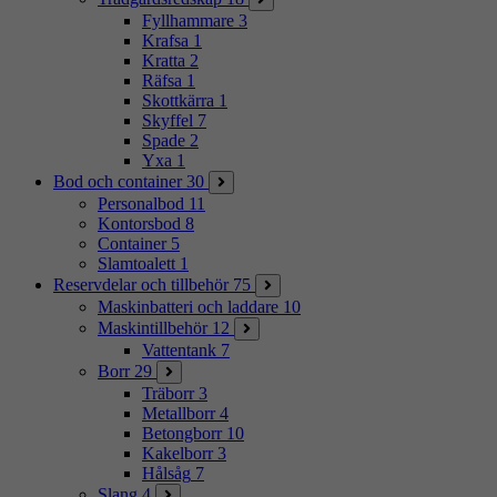
Fyllhammare
3
Krafsa
1
Kratta
2
Räfsa
1
Skottkärra
1
Skyffel
7
Spade
2
Yxa
1
Bod och container
30
Personalbod
11
Kontorsbod
8
Container
5
Slamtoalett
1
Reservdelar och tillbehör
75
Maskinbatteri och laddare
10
Maskintillbehör
12
Vattentank
7
Borr
29
Träborr
3
Metallborr
4
Betongborr
10
Kakelborr
3
Hålsåg
7
Slang
4