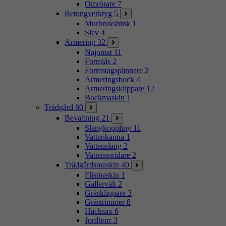
Omrörare
7
Betongverktyg
5
Murbrukshink
1
Slev
4
Armering
32
Najomat
11
Formlås
2
Formstagspännare
2
Armeringsbock
4
Armeringsklippare
12
Bockmaskin
1
Trädgård
80
Bevattning
21
Slangkoppling
11
Vattenkanna
1
Vattenslang
2
Vattenspridare
2
Trädgårdsmaskin
40
Flismaskin
1
Gallervält
2
Gräsklippare
3
Grästrimmer
8
Häcksax
6
Jordborr
3