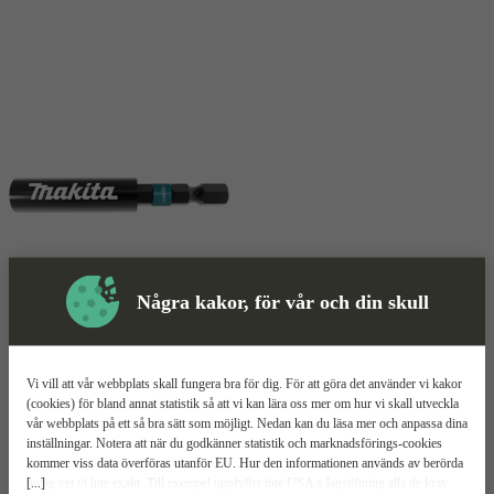
Några kakor, för vår och din skull
Bitshållare
Mer information
Makita Impact Black
Vi vill att vår webbplats skall fungera bra för dig. För att göra det använder vi kakor
(cookies) för bland annat statistik så att vi kan lära oss mer om hur vi skall utveckla
vår webbplats på ett så bra sätt som möjligt. Nedan kan du läsa mer och anpassa dina
Klassisk bitshållare
inställningar. Notera att när du godkänner statistik och marknadsförings-cookies
Magnetfäste
kommer viss data överföras utanför EU. Hur den informationen används av berörda
För slagskruvdragare
[...]
bolag vet vi inte exakt. Till exempel uppfyller inte USA:s lagstiftning alla de krav