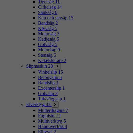
Tigersåg
11
Cirkelsåg
14
Sänksåg
6
Kap och gersåg
15
Bandsåg
2
Klyvsåg
5
Motorsåg
3
Kedjesåg
5
Golvsåg
5
Motorkap
9
Stensåg
5
Kakelskärare
2
Slipmaskin
28
Vinkelslip
15
Betongslip
5
Bandslip
3
Excenterslip
1
Golvslip
3
Tak/väggslip
1
Elverktyg
43
Mutterdragare
7
Fogpistol
11
Multiverktyg
5
Handöverfräs
4
Elhyvel
2