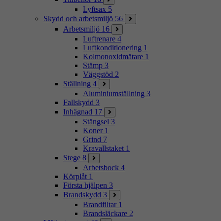
Lyftsax
5
Skydd och arbetsmiljö
56
Arbetsmiljö
16
Luftrenare
4
Luftkonditionering
1
Kolmonoxidmätare
1
Stämp
3
Väggstöd
2
Ställning
4
Aluminiumställning
3
Fallskydd
3
Inhägnad
17
Stängsel
3
Koner
1
Grind
7
Kravallstaket
1
Stege
8
Arbetsbock
4
Körplåt
1
Första hjälpen
3
Brandskydd
3
Brandfiltar
1
Brandsläckare
2