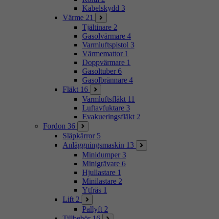
Kabelskydd
3
Värme
21
Tjältinare
2
Gasolvärmare
4
Varmluftspistol
3
Värmemattor
1
Doppvärmare
1
Gasoltuber
6
Gasolbrännare
4
Fläkt
16
Varmluftsfläkt
11
Luftavfuktare
3
Evakueringsfläkt
2
Fordon
36
Släpkärror
5
Anläggningsmaskin
13
Minidumper
3
Minigrävare
6
Hjullastare
1
Minilastare
2
Ytfräs
1
Lift
2
Pallyft
2
Tillbehör
16