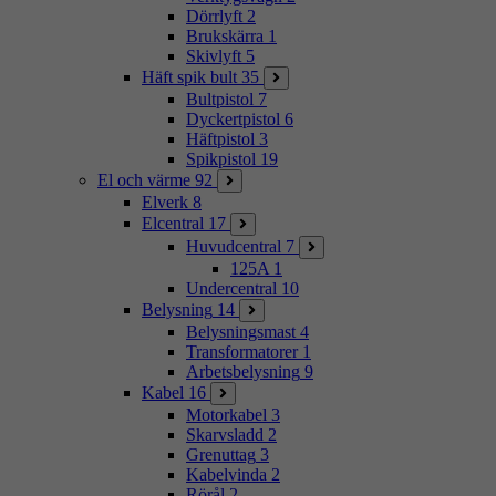
Dörrlyft
2
Brukskärra
1
Skivlyft
5
Häft spik bult
35
Bultpistol
7
Dyckertpistol
6
Häftpistol
3
Spikpistol
19
El och värme
92
Elverk
8
Elcentral
17
Huvudcentral
7
125A
1
Undercentral
10
Belysning
14
Belysningsmast
4
Transformatorer
1
Arbetsbelysning
9
Kabel
16
Motorkabel
3
Skarvsladd
2
Grenuttag
3
Kabelvinda
2
Rörål
2