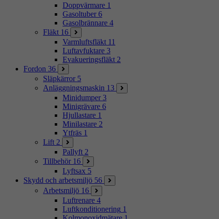
Doppvärmare
1
Gasoltuber
6
Gasolbrännare
4
Fläkt
16
Varmluftsfläkt
11
Luftavfuktare
3
Evakueringsfläkt
2
Fordon
36
Släpkärror
5
Anläggningsmaskin
13
Minidumper
3
Minigrävare
6
Hjullastare
1
Minilastare
2
Ytfräs
1
Lift
2
Pallyft
2
Tillbehör
16
Lyftsax
5
Skydd och arbetsmiljö
56
Arbetsmiljö
16
Luftrenare
4
Luftkonditionering
1
Kolmonoxidmätare
1