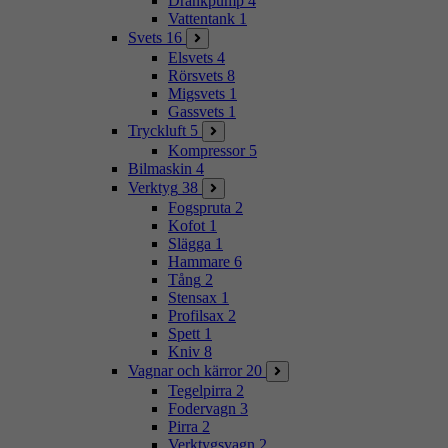
Dränkpump
4
Vattentank
1
Svets
16
Elsvets
4
Rörsvets
8
Migsvets
1
Gassvets
1
Tryckluft
5
Kompressor
5
Bilmaskin
4
Verktyg
38
Fogspruta
2
Kofot
1
Slägga
1
Hammare
6
Tång
2
Stensax
1
Profilsax
2
Spett
1
Kniv
8
Vagnar och kärror
20
Tegelpirra
2
Fodervagn
3
Pirra
2
Verktygsvagn
2