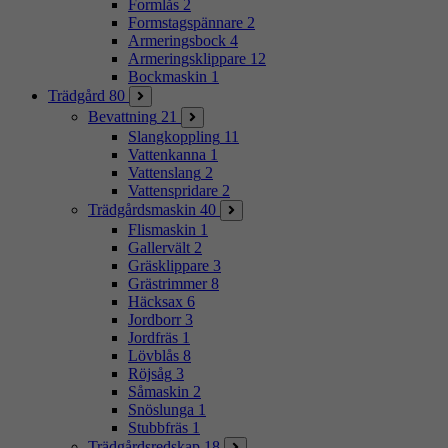
Formlås
2
Formstagspännare
2
Armeringsbock
4
Armeringsklippare
12
Bockmaskin
1
Trädgård
80
Bevattning
21
Slangkoppling
11
Vattenkanna
1
Vattenslang
2
Vattenspridare
2
Trädgårdsmaskin
40
Flismaskin
1
Gallervält
2
Gräsklippare
3
Grästrimmer
8
Häcksax
6
Jordborr
3
Jordfräs
1
Lövblås
8
Röjsåg
3
Såmaskin
2
Snöslunga
1
Stubbfräs
1
Trädgårdsredskap
18