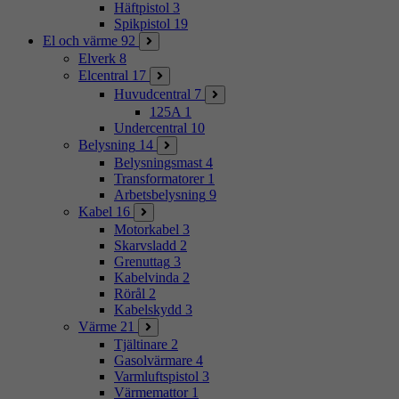
Häftpistol
3
Spikpistol
19
El och värme
92
Elverk
8
Elcentral
17
Huvudcentral
7
125A
1
Undercentral
10
Belysning
14
Belysningsmast
4
Transformatorer
1
Arbetsbelysning
9
Kabel
16
Motorkabel
3
Skarvsladd
2
Grenuttag
3
Kabelvinda
2
Rörål
2
Kabelskydd
3
Värme
21
Tjältinare
2
Gasolvärmare
4
Varmluftspistol
3
Värmemattor
1