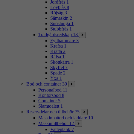
Jordfräs
1
Lövblås
8
Röjsåg
3
Såmaskin
2
Snöslunga
1
Stubbfräs
1
Trädgårdsredskap
18
Fyllhammare
3
Krafsa
1
Kratta
2
Räfsa
1
Skottkärra
1
Skyffel
7
Spade
2
Yxa
1
Bod och container
30
Personalbod
11
Kontorsbod
8
Container
5
Slamtoalett
1
Reservdelar och tillbehör
75
Maskinbatteri och laddare
10
Maskintillbehör
12
Vattentank
7