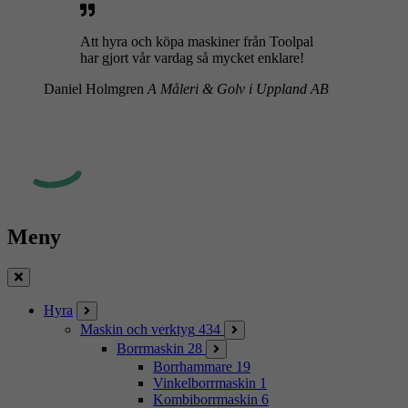
Att hyra och köpa maskiner från Toolpal
har gjort vår vardag så mycket enklare!
Daniel Holmgren
A Måleri & Golv i Uppland AB
Meny
Stäng
Hyra
Maskin och verktyg
434
Borrmaskin
28
Borrhammare
19
Vinkelborrmaskin
1
Kombiborrmaskin
6