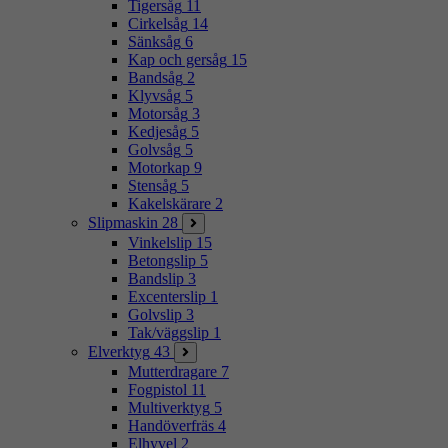
Tigersåg
11
Cirkelsåg
14
Sänksåg
6
Kap och gersåg
15
Bandsåg
2
Klyvsåg
5
Motorsåg
3
Kedjesåg
5
Golvsåg
5
Motorkap
9
Stensåg
5
Kakelskärare
2
Slipmaskin
28
Vinkelslip
15
Betongslip
5
Bandslip
3
Excenterslip
1
Golvslip
3
Tak/väggslip
1
Elverktyg
43
Mutterdragare
7
Fogpistol
11
Multiverktyg
5
Handöverfräs
4
Elhyvel
2