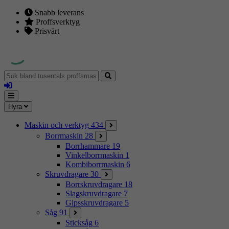
Snabb leverans
Proffsverktyg
Prisvärt
Sök
bland
Logga
tusentals
in
proffsmaskiner
Mina
Meny
Hyra
sidor
Maskin och verktyg
434
Borrmaskin
28
Borrhammare
19
Vinkelborrmaskin
1
Kombiborrmaskin
6
Skruvdragare
30
Borrskruvdragare
18
Slagskruvdragare
7
Gipsskruvdragare
5
Såg
91
Sticksåg
6