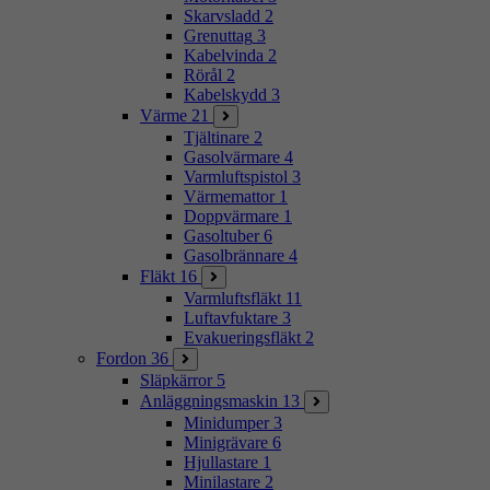
Skarvsladd
2
Grenuttag
3
Kabelvinda
2
Rörål
2
Kabelskydd
3
Värme
21
Tjältinare
2
Gasolvärmare
4
Varmluftspistol
3
Värmemattor
1
Doppvärmare
1
Gasoltuber
6
Gasolbrännare
4
Fläkt
16
Varmluftsfläkt
11
Luftavfuktare
3
Evakueringsfläkt
2
Fordon
36
Släpkärror
5
Anläggningsmaskin
13
Minidumper
3
Minigrävare
6
Hjullastare
1
Minilastare
2