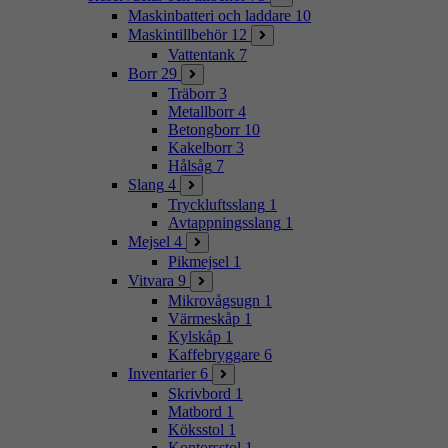
Maskinbatteri och laddare
10
Maskintillbehör
12
Vattentank
7
Borr
29
Träborr
3
Metallborr
4
Betongborr
10
Kakelborr
3
Hålsåg
7
Slang
4
Tryckluftsslang
1
Avtappningsslang
1
Mejsel
4
Pikmejsel
1
Vitvara
9
Mikrovågsugn
1
Värmeskåp
1
Kylskåp
1
Kaffebryggare
6
Inventarier
6
Skrivbord
1
Matbord
1
Köksstol
1
Kontorsstol
1