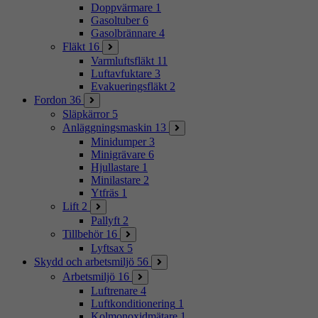
Doppvärmare
1
Gasoltuber
6
Gasolbrännare
4
Fläkt
16
Varmluftsfläkt
11
Luftavfuktare
3
Evakueringsfläkt
2
Fordon
36
Släpkärror
5
Anläggningsmaskin
13
Minidumper
3
Minigrävare
6
Hjullastare
1
Minilastare
2
Ytfräs
1
Lift
2
Pallyft
2
Tillbehör
16
Lyftsax
5
Skydd och arbetsmiljö
56
Arbetsmiljö
16
Luftrenare
4
Luftkonditionering
1
Kolmonoxidmätare
1