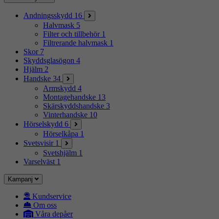
Andningsskydd
16
Halvmask
5
Filter och tillbehör
1
Filtrerande halvmask
1
Skor
7
Skyddsglasögon
4
Hjälm
2
Handske
34
Armskydd
4
Montagehandske
13
Skärskyddshandske
3
Vinterhandske
10
Hörselskydd
6
Hörselkåpa
1
Svetsvisir
1
Svetshjälm
1
Varselväst
1
Kampanj
Kundservice
Om oss
Våra depåer