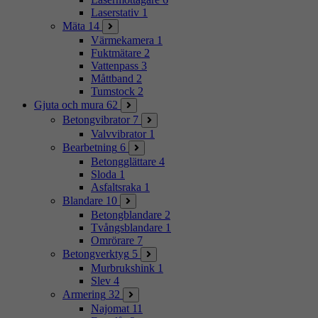
Laserstativ
1
Mäta
14
Värmekamera
1
Fuktmätare
2
Vattenpass
3
Måttband
2
Tumstock
2
Gjuta och mura
62
Betongvibrator
7
Valvvibrator
1
Bearbetning
6
Betongglättare
4
Sloda
1
Asfaltsraka
1
Blandare
10
Betongblandare
2
Tvångsblandare
1
Omrörare
7
Betongverktyg
5
Murbrukshink
1
Slev
4
Armering
32
Najomat
11