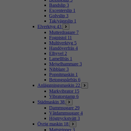
Bandslip
3
Excenterslip
1
Golvslip
3
Tak/väggslip
1
Elverktyg
43
Mutterdragare
7
Fogpistol
11
Multiverktyg
5
Handöverfräs
4
Elhyvel
2
Lamellfräs
1
Mejselhammare
3
Nibblare
3
Popnitmaskin
1
Betongspårfräs
6
Anläggningsmaskin
22
Markvibrator
15
Vibratorstamp
6
Städmaskin
38
Dammsugare
29
Våtdammsugare
4
Högtryckstvätt
3
Övrig maskin
18
Mattstripper
3