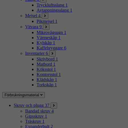
Tryckluftsslang
1
Avtappningsslang
1
Mejsel
4
Pikmejsel
1
Vitvara
9
Mikrovågsugn
1
Värmeskåp
1
Kylskåp
1
Kaffebryggare
6
Inventarier
6
Skrivbord
1
Matbord
1
Köksstol
1
Kontorsstol
1
Klädskåp
1
Torkskåp
1
Förbrukningsmaterial
Skruv och plugg
37
Bandad skruv
4
Gipsskruv
1
Träskruv
1
Expanderbult
2