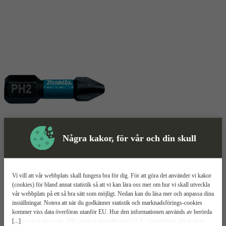
Några kakor, för vår och din skull
Bits
Mer information
Makita Impact Black PH2
Vi vill att vår webbplats skall fungera bra för dig. För att göra det använder vi kakor
(cookies) för bland annat statistik så att vi kan lära oss mer om hur vi skall utveckla
vår webbplats på ett så bra sätt som möjligt. Nedan kan du läsa mer och anpassa dina
Lång livslängd
inställningar. Notera att när du godkänner statistik och marknadsförings-cookies
PH2-mönster
kommer viss data överföras utanför EU. Hur den informationen används av berörda
För slagskruvdragare
[...]
bolag vet vi inte exakt. Till exempel uppfyller inte USA:s lagstiftning alla de krav