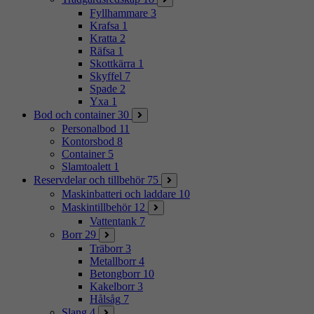
Fyllhammare
3
Krafsa
1
Kratta
2
Räfsa
1
Skottkärra
1
Skyffel
7
Spade
2
Yxa
1
Bod och container
30
Personalbod
11
Kontorsbod
8
Container
5
Slamtoalett
1
Reservdelar och tillbehör
75
Maskinbatteri och laddare
10
Maskintillbehör
12
Vattentank
7
Borr
29
Träborr
3
Metallborr
4
Betongborr
10
Kakelborr
3
Hålsåg
7
Slang
4