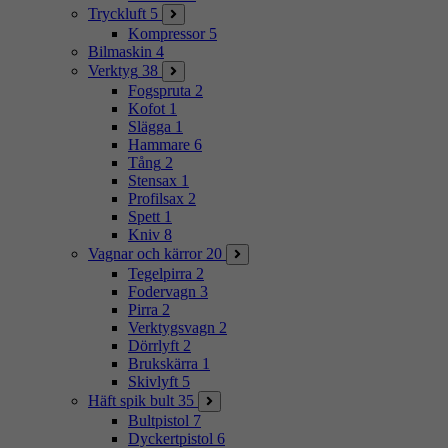
Tryckluft
5
Kompressor
5
Bilmaskin
4
Verktyg
38
Fogspruta
2
Kofot
1
Slägga
1
Hammare
6
Tång
2
Stensax
1
Profilsax
2
Spett
1
Kniv
8
Vagnar och kärror
20
Tegelpirra
2
Fodervagn
3
Pirra
2
Verktygsvagn
2
Dörrlyft
2
Brukskärra
1
Skivlyft
5
Häft spik bult
35
Bultpistol
7
Dyckertpistol
6