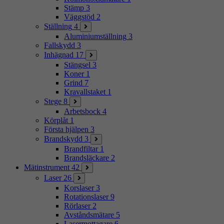
Stämp
3
Väggstöd
2
Ställning
4
Aluminiumställning
3
Fallskydd
3
Inhägnad
17
Stängsel
3
Koner
1
Grind
7
Kravallstaket
1
Stege
8
Arbetsbock
4
Körplåt
1
Första hjälpen
3
Brandskydd
3
Brandfiltar
1
Brandsläckare
2
Mätinstrument
42
Laser
26
Korslaser
3
Rotationslaser
9
Rörlaser
2
Avståndsmätare
5
Lasermottagare
6