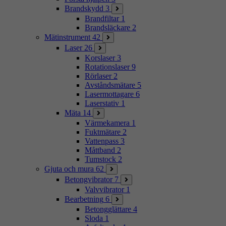
Brandskydd
3
Brandfiltar
1
Brandsläckare
2
Mätinstrument
42
Laser
26
Korslaser
3
Rotationslaser
9
Rörlaser
2
Avståndsmätare
5
Lasermottagare
6
Laserstativ
1
Mäta
14
Värmekamera
1
Fuktmätare
2
Vattenpass
3
Måttband
2
Tumstock
2
Gjuta och mura
62
Betongvibrator
7
Valvvibrator
1
Bearbetning
6
Betongglättare
4
Sloda
1