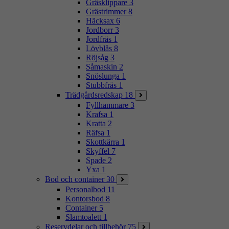
Gräsklippare
3
Grästrimmer
8
Häcksax
6
Jordborr
3
Jordfräs
1
Lövblås
8
Röjsåg
3
Såmaskin
2
Snöslunga
1
Stubbfräs
1
Trädgårdsredskap
18
Fyllhammare
3
Krafsa
1
Kratta
2
Räfsa
1
Skottkärra
1
Skyffel
7
Spade
2
Yxa
1
Bod och container
30
Personalbod
11
Kontorsbod
8
Container
5
Slamtoalett
1
Reservdelar och tillbehör
75