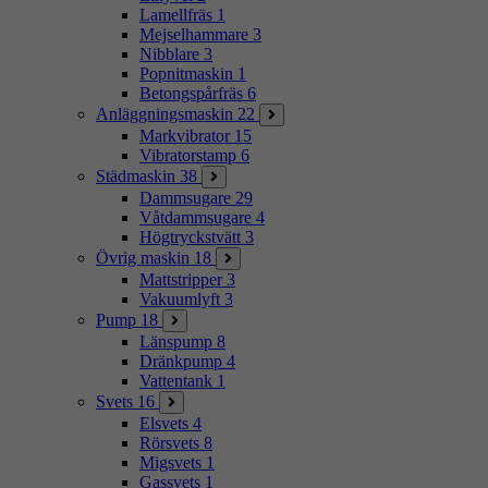
Lamellfräs
1
Mejselhammare
3
Nibblare
3
Popnitmaskin
1
Betongspårfräs
6
Anläggningsmaskin
22
Markvibrator
15
Vibratorstamp
6
Städmaskin
38
Dammsugare
29
Våtdammsugare
4
Högtryckstvätt
3
Övrig maskin
18
Mattstripper
3
Vakuumlyft
3
Pump
18
Länspump
8
Dränkpump
4
Vattentank
1
Svets
16
Elsvets
4
Rörsvets
8
Migsvets
1
Gassvets
1