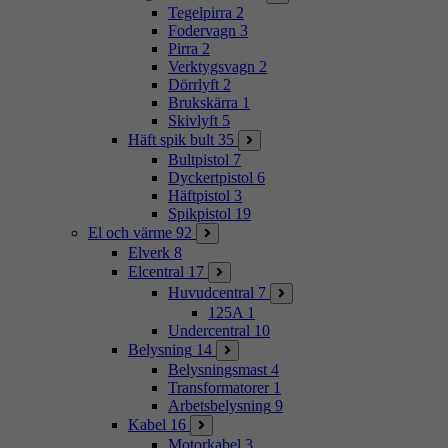
Tegelpirra
2
Fodervagn
3
Pirra
2
Verktygsvagn
2
Dörrlyft
2
Brukskärra
1
Skivlyft
5
Häft spik bult
35
Bultpistol
7
Dyckertpistol
6
Häftpistol
3
Spikpistol
19
El och värme
92
Elverk
8
Elcentral
17
Huvudcentral
7
125A
1
Undercentral
10
Belysning
14
Belysningsmast
4
Transformatorer
1
Arbetsbelysning
9
Kabel
16
Motorkabel
3