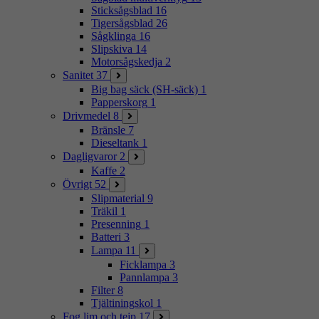
Sticksågsblad
16
Tigersågsblad
26
Sågklinga
16
Slipskiva
14
Motorsågskedja
2
Sanitet
37
Big bag säck (SH-säck)
1
Papperskorg
1
Drivmedel
8
Bränsle
7
Dieseltank
1
Dagligvaror
2
Kaffe
2
Övrigt
52
Slipmaterial
9
Träkil
1
Presenning
1
Batteri
3
Lampa
11
Ficklampa
3
Pannlampa
3
Filter
8
Tjältiningskol
1
Fog lim och tejp
17