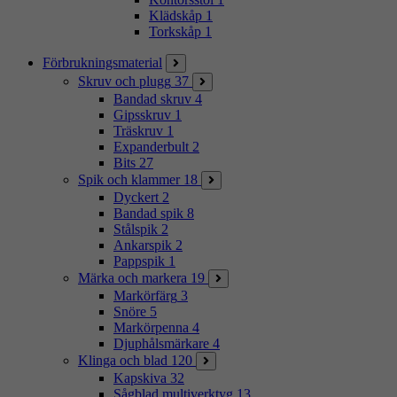
Klädskåp
1
Torkskåp
1
Förbrukningsmaterial
Skruv och plugg
37
Bandad skruv
4
Gipsskruv
1
Träskruv
1
Expanderbult
2
Bits
27
Spik och klammer
18
Dyckert
2
Bandad spik
8
Stålspik
2
Ankarspik
2
Pappspik
1
Märka och markera
19
Markörfärg
3
Snöre
5
Markörpenna
4
Djuphålsmärkare
4
Klinga och blad
120
Kapskiva
32
Sågblad multiverktyg
13