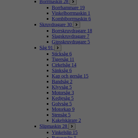
Borrmaskin
28
Borrhammare
19
Vinkelborrmaskin
1
Kombiborrmaskin
6
Skruvdragare
30
Borrskruvdragare
18
Slagskruvdragare
7
Gipsskruvdragare
5
Såg
91
Sticksåg
6
Tigersåg
11
Cirkelsåg
14
Sänksåg
6
Kap och gersåg
15
Bandsåg
2
Klyvsåg
5
Motorsåg
3
Kedjesåg
5
Golvsåg
5
Motorkap
9
Stensåg
5
Kakelskärare
2
Slipmaskin
28
Vinkelslip
15
Betongslip
5