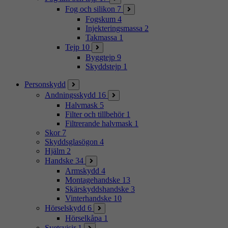
Fog och silikon
7
Fogskum
4
Injekteringsmassa
2
Takmassa
1
Tejp
10
Byggtejp
9
Skyddstejp
1
Personskydd
Andningsskydd
16
Halvmask
5
Filter och tillbehör
1
Filtrerande halvmask
1
Skor
7
Skyddsglasögon
4
Hjälm
2
Handske
34
Armskydd
4
Montagehandske
13
Skärskyddshandske
3
Vinterhandske
10
Hörselskydd
6
Hörselkåpa
1
Svetsvisir
1