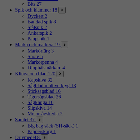
Bits
27
Spik och klammer
18
Dyckert
2
Bandad spik
8
Stålspik
2
Ankarspik
2
Pappspik
1
Märka och markera
19
Markörfärg
3
Snöre
5
Markörpenna
4
Djuphålsmärkare
4
Klinga och blad
120
Kapskiva
32
Sågblad multiverktyg
13
Sticksågsblad
16
Tigersågsblad
26
Sågklinga
16
Slipskiva
14
Motorsågskedja
2
Sanitet
37
Big bag säck (SH-säck)
1
Papperskorg
1
Drivmedel
8