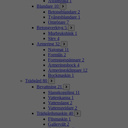
Asfaltsraka
1
Blandare
10
Betongblandare
2
Tvångsblandare
1
Omrörare
7
Betongverktyg
5
Murbrukshink
1
Slev
4
Armering
32
Najomat
11
Formlås
2
Formstagspännare
2
Armeringsbock
4
Armeringsklippare
12
Bockmaskin
1
Trädgård
80
Bevattning
21
Slangkoppling
11
Vattenkanna
1
Vattenslang
2
Vattenspridare
2
Trädgårdsmaskin
40
Flismaskin
1
Gallervält
2