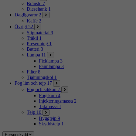
Bränsle
7
Dieseltank
1
Dagligvaror
2
Kaffe
2
Övrigt
52
Slipmaterial
9
Träkil
1
Presenning
1
Batteri
3
Lampa
11
Ficklampa
3
Pannlampa
3
Filter
8
Tjältiningskol
1
Fog lim och tejp
17
Fog och silikon
7
Fogskum
4
Injekteringsmassa
2
Takmassa
1
Tejp
10
Byggtejp
9
Skyddstejp
1
Personskydd