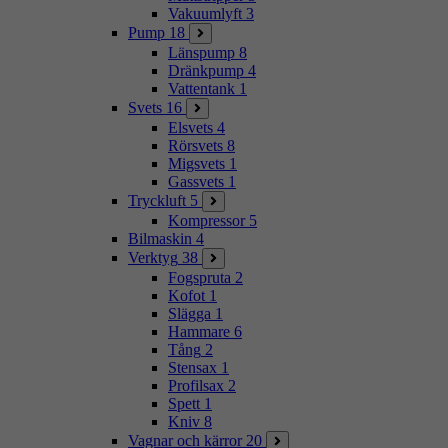
Vakuumlyft
3
Pump
18
Länspump
8
Dränkpump
4
Vattentank
1
Svets
16
Elsvets
4
Rörsvets
8
Migsvets
1
Gassvets
1
Tryckluft
5
Kompressor
5
Bilmaskin
4
Verktyg
38
Fogspruta
2
Kofot
1
Slägga
1
Hammare
6
Tång
2
Stensax
1
Profilsax
2
Spett
1
Kniv
8
Vagnar och kärror
20