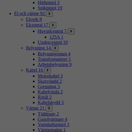
Häftpistol
3
Spikpistol
19
El och värme
92
Elverk
8
Elcentral
17
Huvudcentral
7
125A
1
Undercentral
10
Belysning
14
Belysningsmast
4
Transformatorer
1
Arbetsbelysning
9
Kabel
16
Motorkabel
3
Skarvsladd
2
Grenuttag
3
Kabelvinda
2
Rörål
2
Kabelskydd
3
Värme
21
Tjältinare
2
Gasolvärmare
4
Varmluftspistol
3
Värmemattor
1