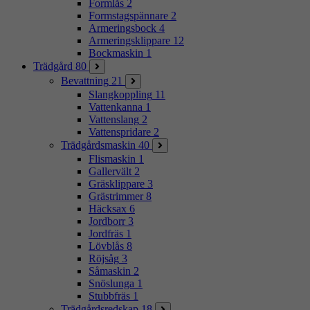
Formlås
2
Formstagspännare
2
Armeringsbock
4
Armeringsklippare
12
Bockmaskin
1
Trädgård
80
Bevattning
21
Slangkoppling
11
Vattenkanna
1
Vattenslang
2
Vattenspridare
2
Trädgårdsmaskin
40
Flismaskin
1
Gallervält
2
Gräsklippare
3
Grästrimmer
8
Häcksax
6
Jordborr
3
Jordfräs
1
Lövblås
8
Röjsåg
3
Såmaskin
2
Snöslunga
1
Stubbfräs
1
Trädgårdsredskap
18