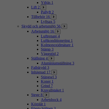
Ytfräs
1
Lift
2
Pallyft
2
Tillbehör
16
Lyftsax
5
Skydd och arbetsmiljö
56
Arbetsmiljö
16
Luftrenare
4
Luftkonditionering
1
Kolmonoxidmätare
1
Stämp
3
Väggstöd
2
Ställning
4
Aluminiumställning
3
Fallskydd
3
Inhägnad
17
Stängsel
3
Koner
1
Grind
7
Kravallstaket
1
Stege
8
Arbetsbock
4
Körplåt
1
Första hjälpen
3