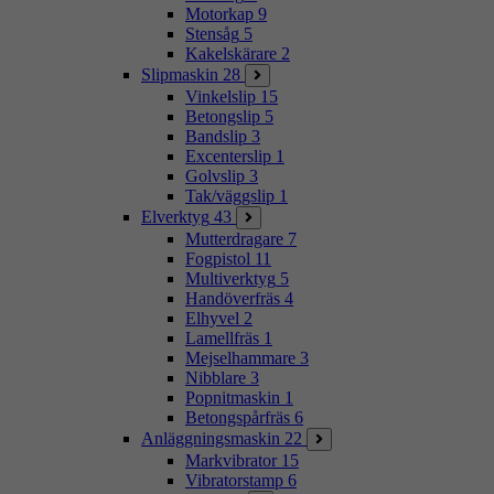
Motorkap
9
Stensåg
5
Kakelskärare
2
Slipmaskin
28
Vinkelslip
15
Betongslip
5
Bandslip
3
Excenterslip
1
Golvslip
3
Tak/väggslip
1
Elverktyg
43
Mutterdragare
7
Fogpistol
11
Multiverktyg
5
Handöverfräs
4
Elhyvel
2
Lamellfräs
1
Mejselhammare
3
Nibblare
3
Popnitmaskin
1
Betongspårfräs
6
Anläggningsmaskin
22
Markvibrator
15
Vibratorstamp
6