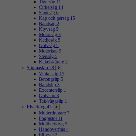
Tigersåg
11
Cirkelsåg
14
Sänksåg
6
Kap och gersåg
15
Bandsåg
2
Klyvsåg
5
Motorsåg
3
Kedjesåg
5
Golvsåg
5
Motorkap
9
Stensåg
5
Kakelskärare
2
Slipmaskin
28
Vinkelslip
15
Betongslip
5
Bandslip
3
Excenterslip
1
Golvslip
3
Tak/väggslip
1
Elverktyg
43
Mutterdragare
7
Fogpistol
11
Multiverktyg
5
Handöverfräs
4
Elhyvel
2