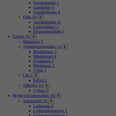
Doppvärmare
1
Gasoltuber
6
Gasolbrännare
4
Fläkt
16
Varmluftsfläkt
11
Luftavfuktare
3
Evakueringsfläkt
2
Fordon
36
Släpkärror
5
Anläggningsmaskin
13
Minidumper
3
Minigrävare
6
Hjullastare
1
Minilastare
2
Ytfräs
1
Lift
2
Pallyft
2
Tillbehör
16
Lyftsax
5
Skydd och arbetsmiljö
56
Arbetsmiljö
16
Luftrenare
4
Luftkonditionering
1
Kolmonoxidmätare
1