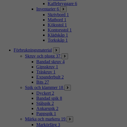
Kaffebryggare
6
Inventarier
6
Skrivbord
1
Matbord
1
Köksstol
1
Kontorsstol
1
Klädskåp
1
Torkskåp
1
Förbrukningsmaterial
Skruv och plugg
37
Bandad skruv
4
Gipsskruv
1
Träskruv
1
Expanderbult
2
Bits
27
Spik och klammer
18
Dyckert
2
Bandad spik
8
Stålspik
2
Ankarspik
2
Pappspik
1
Märka och markera
19
Markörfärg
3