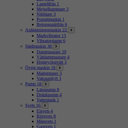
Lamellfräs
1
Mejselhammare
3
Nibblare
3
Popnitmaskin
1
Betongspårfräs
6
Anläggningsmaskin
22
Markvibrator
15
Vibratorstamp
6
Städmaskin
38
Dammsugare
29
Våtdammsugare
4
Högtryckstvätt
3
Övrig maskin
18
Mattstripper
3
Vakuumlyft
3
Pump
18
Länspump
8
Dränkpump
4
Vattentank
1
Svets
16
Elsvets
4
Rörsvets
8
Migsvets
1
Gassvets
1