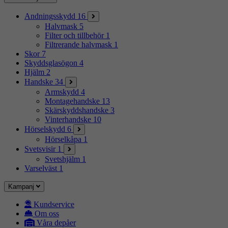
Andningsskydd
16
Halvmask
5
Filter och tillbehör
1
Filtrerande halvmask
1
Skor
7
Skyddsglasögon
4
Hjälm
2
Handske
34
Armskydd
4
Montagehandske
13
Skärskyddshandske
3
Vinterhandske
10
Hörselskydd
6
Hörselkåpa
1
Svetsvisir
1
Svetshjälm
1
Varselväst
1
Kampanj
Kundservice
Om oss
Våra depåer