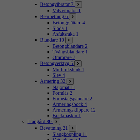
Betongvibrator
7
Valvvibrator
1
Bearbetning
6
Betongglättare
4
Sloda
1
Asfaltsraka
1
Blandare
10
Betongblandare
2
Tvångsblandare
1
Omrörare
7
Betongverktyg
5
Murbrukshink
1
Slev
4
Armering
32
Najomat
11
Formlås
2
Formstagspännare
2
Armeringsbock
4
Armeringsklippare
12
Bockmaskin
1
Trädgård
80
Bevattning
21
Slangkoppling
11
Vattenkanna
1