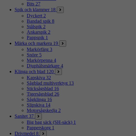
Bits
27
Spik och klammer
18
Dyckert
2
Bandad spik
8
Stålspik
2
Ankarspik
2
Pappspik
1
Märka och markera
19
Markörfärg
3
Snöre
5
Markörpenna
4
Djuphålsmärkare
4
Klinga och blad
120
Kapskiva
32
Sågblad multiverktyg
13
Sticksågsblad
16
Tigersågsblad
26
Sågklinga
16
Slipskiva
14
Motorsågskedja
2
Sanitet
37
Big bag säck (SH-säck)
1
Papperskorg
1
Drivmedel
8