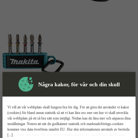
Några kakor, för vår och din skull
Bits
Mer information
Makita Impact Premier
Vi vill att vår webbplats skall fungera bra för dig. För att göra det använder vi kakor
(cookies) för bland annat statistik så att vi kan lära oss mer om hur vi skall utveckla
vår webbplats på ett så bra sätt som möjligt. Nedan kan du läsa mer och anpassa dina
Praktisk att ta med
inställningar. Notera att när du godkänner statistik och marknadsförings-cookies
50 mm bits
kommer viss data överföras utanför EU. Hur den informationen används av berörda
För slagskruvdragare
[...]
bolag vet vi inte exakt. Till exempel uppfyller inte USA:s lagstiftning alla de krav