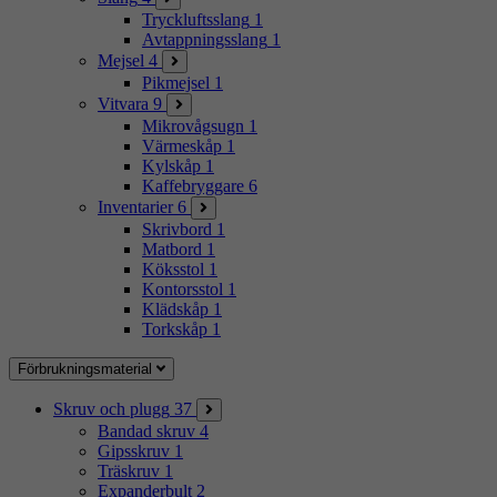
Tryckluftsslang
1
Avtappningsslang
1
Mejsel
4
Pikmejsel
1
Vitvara
9
Mikrovågsugn
1
Värmeskåp
1
Kylskåp
1
Kaffebryggare
6
Inventarier
6
Skrivbord
1
Matbord
1
Köksstol
1
Kontorsstol
1
Klädskåp
1
Torkskåp
1
Förbrukningsmaterial
Skruv och plugg
37
Bandad skruv
4
Gipsskruv
1
Träskruv
1
Expanderbult
2