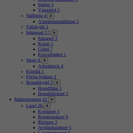
Stämp
3
Väggstöd
2
Ställning
4
Aluminiumställning
3
Fallskydd
3
Inhägnad
17
Stängsel
3
Koner
1
Grind
7
Kravallstaket
1
Stege
8
Arbetsbock
4
Körplåt
1
Första hjälpen
3
Brandskydd
3
Brandfiltar
1
Brandsläckare
2
Mätinstrument
42
Laser
26
Korslaser
3
Rotationslaser
9
Rörlaser
2
Avståndsmätare
5
Lasermottagare
6