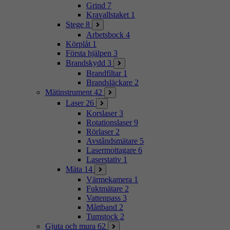
Grind
7
Kravallstaket
1
Stege
8
Arbetsbock
4
Körplåt
1
Första hjälpen
3
Brandskydd
3
Brandfiltar
1
Brandsläckare
2
Mätinstrument
42
Laser
26
Korslaser
3
Rotationslaser
9
Rörlaser
2
Avståndsmätare
5
Lasermottagare
6
Laserstativ
1
Mäta
14
Värmekamera
1
Fuktmätare
2
Vattenpass
3
Måttband
2
Tumstock
2
Gjuta och mura
62