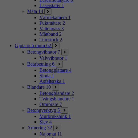
Laserstativ
1
Mäta
14
Värmekamera
1
Fuktmätare
2
Vattenpass
3
Måttband
2
Tumstock
2
Gjuta och mura
62
Betongvibrator
7
Valvvibrator
1
Bearbetning
6
Betongglättare
4
Sloda
1
Asfaltsraka
1
Blandare
10
Betongblandare
2
Tvångsblandare
1
Omrörare
7
Betongverktyg
5
Murbrukshink
1
Slev
4
Armering
32
Najomat
11