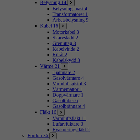
Belysning
14
Belysningsmast
4
Transformatorer
1
Arbetsbelysning
9
Kabel
16
Motorkabel
3
Skarvsladd
2
Grenuttag
3
Kabelvinda
2
Rörål
2
Kabelskydd
3
Värme
21
Tjältinare
2
Gasolvärmare
4
Varmluftspistol
3
Värmemattor
1
Doppvärmare
1
Gasoltuber
6
Gasolbrännare
4
Fläkt
16
Varmluftsfläkt
11
Luftavfuktare
3
Evakueringsfläkt
2
Fordon
36