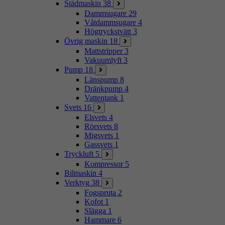
Städmaskin
38
Dammsugare
29
Våtdammsugare
4
Högtryckstvätt
3
Övrig maskin
18
Mattstripper
3
Vakuumlyft
3
Pump
18
Länspump
8
Dränkpump
4
Vattentank
1
Svets
16
Elsvets
4
Rörsvets
8
Migsvets
1
Gassvets
1
Tryckluft
5
Kompressor
5
Bilmaskin
4
Verktyg
38
Fogspruta
2
Kofot
1
Slägga
1
Hammare
6