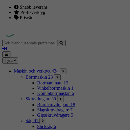
Snabb leverans
Proffsverktyg
Prisvärt
Sök
bland
Logga
tusentals
in
proffsmaskiner
Mina
Meny
Hyra
sidor
Maskin och verktyg
434
Borrmaskin
28
Borrhammare
19
Vinkelborrmaskin
1
Kombiborrmaskin
6
Skruvdragare
30
Borrskruvdragare
18
Slagskruvdragare
7
Gipsskruvdragare
5
Såg
91
Sticksåg
6