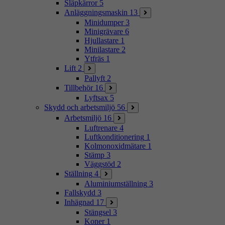
Släpkärror
5
Anläggningsmaskin
13
Minidumper
3
Minigrävare
6
Hjullastare
1
Minilastare
2
Ytfräs
1
Lift
2
Pallyft
2
Tillbehör
16
Lyftsax
5
Skydd och arbetsmiljö
56
Arbetsmiljö
16
Luftrenare
4
Luftkonditionering
1
Kolmonoxidmätare
1
Stämp
3
Väggstöd
2
Ställning
4
Aluminiumställning
3
Fallskydd
3
Inhägnad
17
Stängsel
3
Koner
1