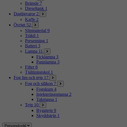
Bränsle
7
Dieseltank
1
Dagligvaror
2
Kaffe
2
Övrigt
52
Slipmaterial
9
Träkil
1
Presenning
1
Batteri
3
Lampa
11
Ficklampa
3
Pannlampa
3
Filter
8
Tjältiningskol
1
Fog lim och tejp
17
Fog och silikon
7
Fogskum
4
Injekteringsmassa
2
Takmassa
1
Tejp
10
Byggtejp
9
Skyddstejp
1
Personskydd