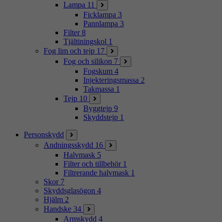
Lampa
11
Ficklampa
3
Pannlampa
3
Filter
8
Tjältiningskol
1
Fog lim och tejp
17
Fog och silikon
7
Fogskum
4
Injekteringsmassa
2
Takmassa
1
Tejp
10
Byggtejp
9
Skyddstejp
1
Personskydd
Andningsskydd
16
Halvmask
5
Filter och tillbehör
1
Filtrerande halvmask
1
Skor
7
Skyddsglasögon
4
Hjälm
2
Handske
34
Armskydd
4