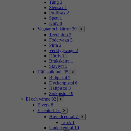
Tång
2
Stensax
1
Profilsax
2
Spett
1
Kniv
8
Vagnar och kärror
20
Tegelpirra
2
Fodervagn
3
Pirra
2
Verktygsvagn
2
Dörrlyft
2
Brukskärra
1
Skivlyft
5
Häft spik bult
35
Bultpistol
7
Dyckertpistol
6
Häftpistol
3
Spikpistol
19
El och värme
92
Elverk
8
Elcentral
17
Huvudcentral
7
125A
1
Undercentral
10