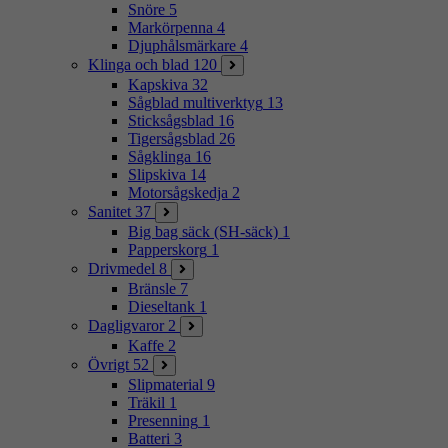
Snöre
5
Markörpenna
4
Djuphålsmärkare
4
Klinga och blad
120
Kapskiva
32
Sågblad multiverktyg
13
Sticksågsblad
16
Tigersågsblad
26
Sågklinga
16
Slipskiva
14
Motorsågskedja
2
Sanitet
37
Big bag säck (SH-säck)
1
Papperskorg
1
Drivmedel
8
Bränsle
7
Dieseltank
1
Dagligvaror
2
Kaffe
2
Övrigt
52
Slipmaterial
9
Träkil
1
Presenning
1
Batteri
3