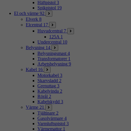
Häftpistol
3
Spikpistol
19
El och värme
92
Elverk
8
Elcentral
17
Huvudcentral
7
125A
1
Undercentral
10
Belysning
14
Belysningsmast
4
Transformatorer
1
Arbetsbelysning
9
Kabel
16
Motorkabel
3
Skarvsladd
2
Grenuttag
3
Kabelvinda
2
Rörål
2
Kabelskydd
3
Värme
21
Tjältinare
2
Gasolvärmare
4
Varmluftspistol
3
Värmemattor
1