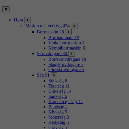
Stäng
Hyra
Maskin och verktyg
434
Borrmaskin
28
Borrhammare
19
Vinkelborrmaskin
1
Kombiborrmaskin
6
Skruvdragare
30
Borrskruvdragare
18
Slagskruvdragare
7
Gipsskruvdragare
5
Såg
91
Sticksåg
6
Tigersåg
11
Cirkelsåg
14
Sänksåg
6
Kap och gersåg
15
Bandsåg
2
Klyvsåg
5
Motorsåg
3
Kedjesåg
5
Golvsåg
5