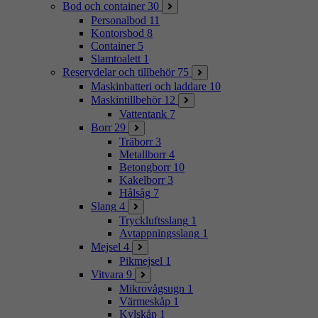
Bod och container
30
Personalbod
11
Kontorsbod
8
Container
5
Slamtoalett
1
Reservdelar och tillbehör
75
Maskinbatteri och laddare
10
Maskintillbehör
12
Vattentank
7
Borr
29
Träborr
3
Metallborr
4
Betongborr
10
Kakelborr
3
Hålsåg
7
Slang
4
Tryckluftsslang
1
Avtappningsslang
1
Mejsel
4
Pikmejsel
1
Vitvara
9
Mikrovågsugn
1
Värmeskåp
1
Kylskåp
1