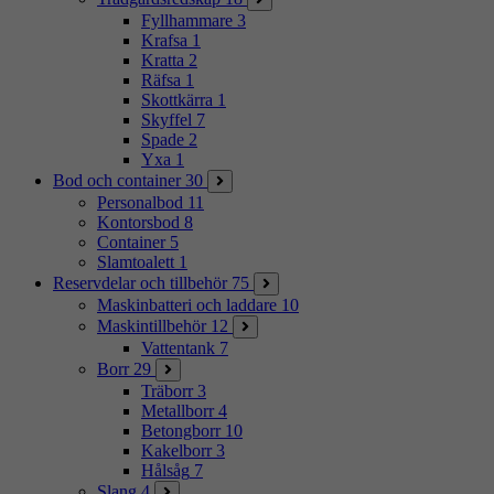
Fyllhammare
3
Krafsa
1
Kratta
2
Räfsa
1
Skottkärra
1
Skyffel
7
Spade
2
Yxa
1
Bod och container
30
Personalbod
11
Kontorsbod
8
Container
5
Slamtoalett
1
Reservdelar och tillbehör
75
Maskinbatteri och laddare
10
Maskintillbehör
12
Vattentank
7
Borr
29
Träborr
3
Metallborr
4
Betongborr
10
Kakelborr
3
Hålsåg
7
Slang
4