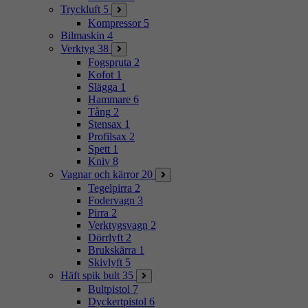
Tryckluft
5
Kompressor
5
Bilmaskin
4
Verktyg
38
Fogspruta
2
Kofot
1
Slägga
1
Hammare
6
Tång
2
Stensax
1
Profilsax
2
Spett
1
Kniv
8
Vagnar och kärror
20
Tegelpirra
2
Fodervagn
3
Pirra
2
Verktygsvagn
2
Dörrlyft
2
Brukskärra
1
Skivlyft
5
Häft spik bult
35
Bultpistol
7
Dyckertpistol
6