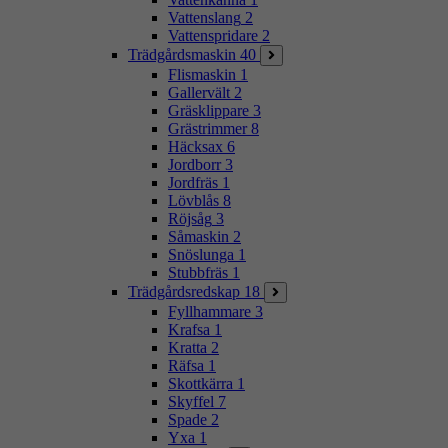
Vattenslang
2
Vattenspridare
2
Trädgårdsmaskin
40
Flismaskin
1
Gallervält
2
Gräsklippare
3
Grästrimmer
8
Häcksax
6
Jordborr
3
Jordfräs
1
Lövblås
8
Röjsåg
3
Såmaskin
2
Snöslunga
1
Stubbfräs
1
Trädgårdsredskap
18
Fyllhammare
3
Krafsa
1
Kratta
2
Räfsa
1
Skottkärra
1
Skyffel
7
Spade
2
Yxa
1