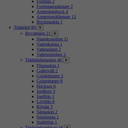
Formlås
2
Formstagspännare
2
Armeringsbock
4
Armeringsklippare
12
Bockmaskin
1
Trädgård
80
Bevattning
21
Slangkoppling
11
Vattenkanna
1
Vattenslang
2
Vattenspridare
2
Trädgårdsmaskin
40
Flismaskin
1
Gallervält
2
Gräsklippare
3
Grästrimmer
8
Häcksax
6
Jordborr
3
Jordfräs
1
Lövblås
8
Röjsåg
3
Såmaskin
2
Snöslunga
1
Stubbfräs
1
Trädgårdsredskap
18