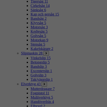
Tigersåg
11
Cirkelsåg
14
Sänksåg
6
Kap och gersåg
15
Bandsåg
2
Klyvsåg
5
Motorsåg
3
Kedjesåg
5
Golvsåg
5
Motorkap
9
Stensåg
5
Kakelskärare
2
Slipmaskin
28
Vinkelslip
15
Betongslip
5
Bandslip
3
Excenterslip
1
Golvslip
3
Tak/väggslip
1
Elverktyg
43
Mutterdragare
7
Fogpistol
11
Multiverktyg
5
Handöverfräs
4
Elhyvel
2