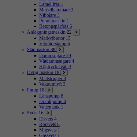
Lamellfräs
1
Mejselhammare
3
Nibblare
3
Popnitmaskin
1
Betongspårfräs
6
Anläggningsmaskin
22
Markvibrator
15
Vibratorstamp
6
Städmaskin
38
Dammsugare
29
Våtdammsugare
4
Högtryckstvätt
3
Övrig maskin
18
Mattstripper
3
Vakuumlyft
3
Pump
18
Länspump
8
Dränkpump
4
Vattentank
1
Svets
16
Elsvets
4
Rörsvets
8
Migsvets
1
Gassvets
1