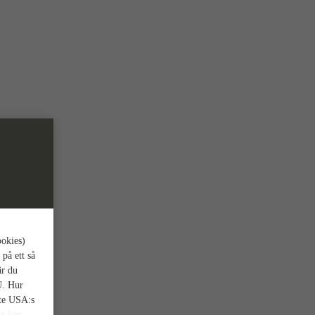
ookies)
 på ett så
är du
U. Hur
nte USA:s
et kan