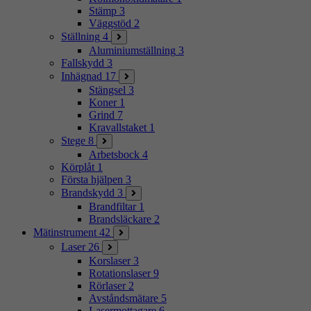
Stämp
3
Väggstöd
2
Ställning
4
Aluminiumställning
3
Fallskydd
3
Inhägnad
17
Stängsel
3
Koner
1
Grind
7
Kravallstaket
1
Stege
8
Arbetsbock
4
Körplåt
1
Första hjälpen
3
Brandskydd
3
Brandfiltar
1
Brandsläckare
2
Mätinstrument
42
Laser
26
Korslaser
3
Rotationslaser
9
Rörlaser
2
Avståndsmätare
5
Lasermottagare
6