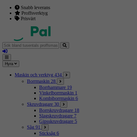
Snabb leverans
Proffsverktyg
Prisvärt
Sök
bland
Logga
tusentals
in
proffsmaskiner
Mina
Meny
Hyra
sidor
Maskin och verktyg
434
Borrmaskin
28
Borrhammare
19
Vinkelborrmaskin
1
Kombiborrmaskin
6
Skruvdragare
30
Borrskruvdragare
18
Slagskruvdragare
7
Gipsskruvdragare
5
Såg
91
Sticksåg
6