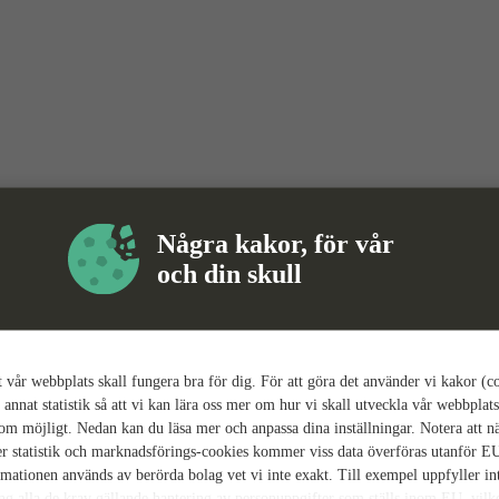
Några kakor, för vår
och din skull
tt vår webbplats skall fungera bra för dig. För att göra det använder vi kakor (c
 annat statistik så att vi kan lära oss mer om hur vi skall utveckla vår webbplats
som möjligt. Nedan kan du läsa mer och anpassa dina inställningar. Notera att n
r statistik och marknadsförings-cookies kommer viss data överföras utanför E
rmationen används av berörda bolag vet vi inte exakt. Till exempel uppfyller i
ing alla de krav gällande hantering av personuppgifter som ställs inom EU, vilk