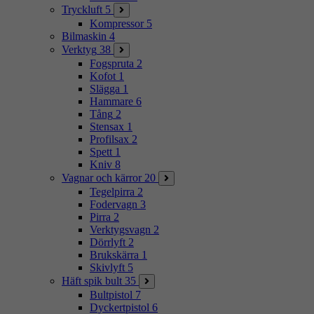
Tryckluft
5
Kompressor
5
Bilmaskin
4
Verktyg
38
Fogspruta
2
Kofot
1
Slägga
1
Hammare
6
Tång
2
Stensax
1
Profilsax
2
Spett
1
Kniv
8
Vagnar och kärror
20
Tegelpirra
2
Fodervagn
3
Pirra
2
Verktygsvagn
2
Dörrlyft
2
Brukskärra
1
Skivlyft
5
Häft spik bult
35
Bultpistol
7
Dyckertpistol
6