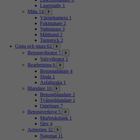
Laserstativ
1
Mäta
14
Värmekamera
1
Fuktmätare
2
Vattenpass
3
Måttband
2
Tumstock
2
Gjuta och mura
62
Betongvibrator
7
Valvvibrator
1
Bearbetning
6
Betongglättare
4
Sloda
1
Asfaltsraka
1
Blandare
10
Betongblandare
2
Tvångsblandare
1
Omrörare
7
Betongverktyg
5
Murbrukshink
1
Slev
4
Armering
32
Najomat
11