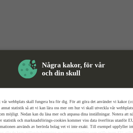
Några kakor, för vår
och din skull
tt vår webbplats skall fungera bra för dig. För att göra det använder vi kakor (c
 annat statistik så att vi kan lära oss mer om hur vi skall utveckla vår webbplats
som möjligt. Nedan kan du läsa mer och anpassa dina inställningar. Notera att n
r statistik och marknadsförings-cookies kommer viss data överföras utanför E
rmationen används av berörda bolag vet vi inte exakt. Till exempel uppfyller i
ing alla de krav gällande hantering av personuppgifter som ställs inom EU, vilk