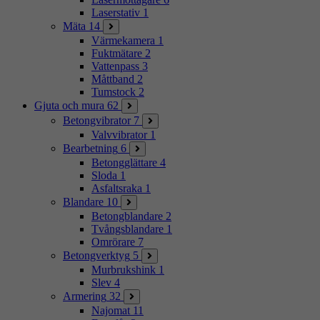
Laserstativ
1
Mäta
14
Värmekamera
1
Fuktmätare
2
Vattenpass
3
Måttband
2
Tumstock
2
Gjuta och mura
62
Betongvibrator
7
Valvvibrator
1
Bearbetning
6
Betongglättare
4
Sloda
1
Asfaltsraka
1
Blandare
10
Betongblandare
2
Tvångsblandare
1
Omrörare
7
Betongverktyg
5
Murbrukshink
1
Slev
4
Armering
32
Najomat
11