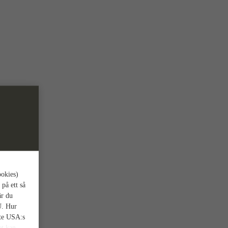
ookies)
 på ett så
är du
U. Hur
nte USA:s
et kan