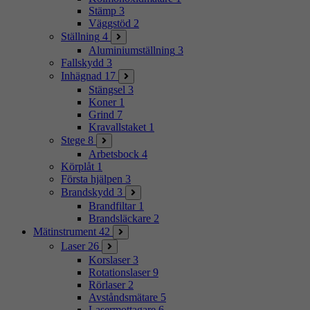
Stämp
3
Väggstöd
2
Ställning
4
Aluminiumställning
3
Fallskydd
3
Inhägnad
17
Stängsel
3
Koner
1
Grind
7
Kravallstaket
1
Stege
8
Arbetsbock
4
Körplåt
1
Första hjälpen
3
Brandskydd
3
Brandfiltar
1
Brandsläckare
2
Mätinstrument
42
Laser
26
Korslaser
3
Rotationslaser
9
Rörlaser
2
Avståndsmätare
5
Lasermottagare
6