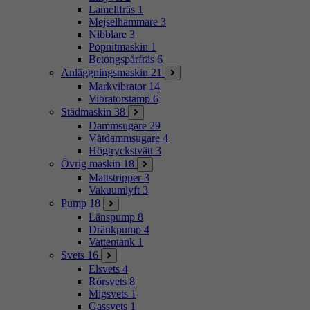
Lamellfräs
1
Mejselhammare
3
Nibblare
3
Popnitmaskin
1
Betongspårfräs
6
Anläggningsmaskin
21
Markvibrator
14
Vibratorstamp
6
Städmaskin
38
Dammsugare
29
Våtdammsugare
4
Högtryckstvätt
3
Övrig maskin
18
Mattstripper
3
Vakuumlyft
3
Pump
18
Länspump
8
Dränkpump
4
Vattentank
1
Svets
16
Elsvets
4
Rörsvets
8
Migsvets
1
Gassvets
1