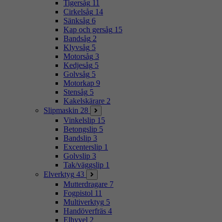
Tigersåg
11
Cirkelsåg
14
Sänksåg
6
Kap och gersåg
15
Bandsåg
2
Klyvsåg
5
Motorsåg
3
Kedjesåg
5
Golvsåg
5
Motorkap
9
Stensåg
5
Kakelskärare
2
Slipmaskin
28
Vinkelslip
15
Betongslip
5
Bandslip
3
Excenterslip
1
Golvslip
3
Tak/väggslip
1
Elverktyg
43
Mutterdragare
7
Fogpistol
11
Multiverktyg
5
Handöverfräs
4
Elhyvel
2