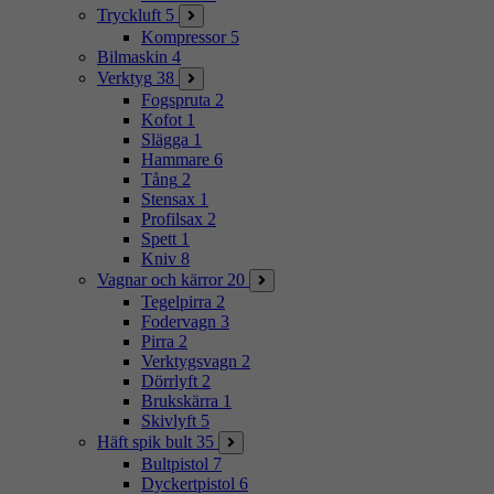
Tryckluft
5
Kompressor
5
Bilmaskin
4
Verktyg
38
Fogspruta
2
Kofot
1
Slägga
1
Hammare
6
Tång
2
Stensax
1
Profilsax
2
Spett
1
Kniv
8
Vagnar och kärror
20
Tegelpirra
2
Fodervagn
3
Pirra
2
Verktygsvagn
2
Dörrlyft
2
Brukskärra
1
Skivlyft
5
Häft spik bult
35
Bultpistol
7
Dyckertpistol
6