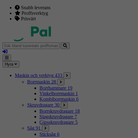
Snabb leverans
Proffsverktyg
Prisvärt
Sök
bland
Logga
tusentals
in
proffsmaskiner
Mina
Meny
Hyra
sidor
Maskin och verktyg
433
Borrmaskin
28
Borrhammare
19
Vinkelborrmaskin
1
Kombiborrmaskin
6
Skruvdragare
30
Borrskruvdragare
18
Slagskruvdragare
7
Gipsskruvdragare
5
Såg
91
Sticksåg
6