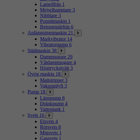
Lamellfräs
1
Mejselhammare
3
Nibblare
3
Popnitmaskin
1
Betongspårfräs
6
Anläggningsmaskin
21
Markvibrator
14
Vibratorstamp
6
Städmaskin
38
Dammsugare
29
Våtdammsugare
4
Högtryckstvätt
3
Övrig maskin
18
Mattstripper
3
Vakuumlyft
3
Pump
18
Länspump
8
Dränkpump
4
Vattentank
1
Svets
16
Elsvets
4
Rörsvets
8
Migsvets
1
Gassvets
1