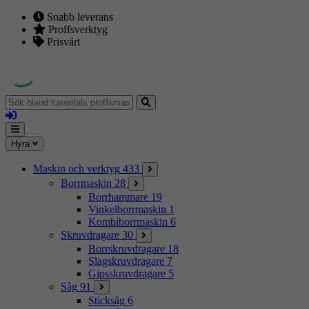
Snabb leverans
Proffsverktyg
Prisvärt
Sök
bland
Logga
tusentals
in
proffsmaskiner
Mina
Meny
Hyra
sidor
Maskin och verktyg
433
Borrmaskin
28
Borrhammare
19
Vinkelborrmaskin
1
Kombiborrmaskin
6
Skruvdragare
30
Borrskruvdragare
18
Slagskruvdragare
7
Gipsskruvdragare
5
Såg
91
Sticksåg
6