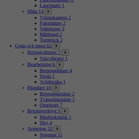
Laserstativ
1
Mäta
14
Värmekamera
1
Fuktmätare
2
Vattenpass
3
Måttband
2
Tumstock
2
Gjuta och mura
62
Betongvibrator
7
Valvvibrator
1
Bearbetning
6
Betongglättare
4
Sloda
1
Asfaltsraka
1
Blandare
10
Betongblandare
2
Tvångsblandare
1
Omrörare
7
Betongverktyg
5
Murbrukshink
1
Slev
4
Armering
32
Najomat
11