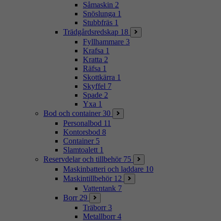
Såmaskin
2
Snöslunga
1
Stubbfräs
1
Trädgårdsredskap
18
Fyllhammare
3
Krafsa
1
Kratta
2
Räfsa
1
Skottkärra
1
Skyffel
7
Spade
2
Yxa
1
Bod och container
30
Personalbod
11
Kontorsbod
8
Container
5
Slamtoalett
1
Reservdelar och tillbehör
75
Maskinbatteri och laddare
10
Maskintillbehör
12
Vattentank
7
Borr
29
Träborr
3
Metallborr
4