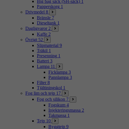
Big bag säck (SH-säck)
1
Papperskorg
1
Drivmedel
8
Bränsle
7
Dieseltank
1
Dagligvaror
2
Kaffe
2
Övrigt
52
Slipmaterial
9
Träkil
1
Presenning
1
Batteri
3
Lampa
11
Ficklampa
3
Pannlampa
3
Filter
8
Tjältiningskol
1
Fog lim och tejp
17
Fog och silikon
7
Fogskum
4
Injekteringsmassa
2
Takmassa
1
Tejp
10
Byggtejp
9