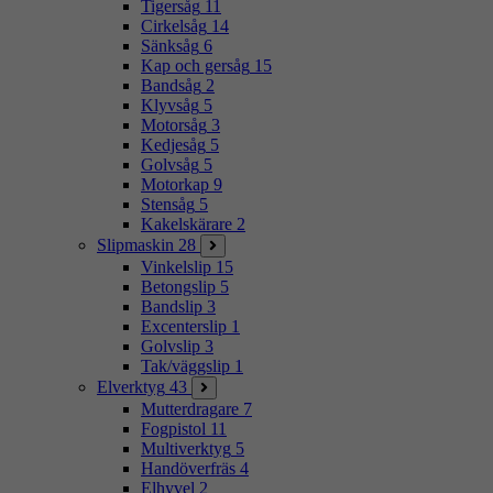
Tigersåg
11
Cirkelsåg
14
Sänksåg
6
Kap och gersåg
15
Bandsåg
2
Klyvsåg
5
Motorsåg
3
Kedjesåg
5
Golvsåg
5
Motorkap
9
Stensåg
5
Kakelskärare
2
Slipmaskin
28
Vinkelslip
15
Betongslip
5
Bandslip
3
Excenterslip
1
Golvslip
3
Tak/väggslip
1
Elverktyg
43
Mutterdragare
7
Fogpistol
11
Multiverktyg
5
Handöverfräs
4
Elhyvel
2