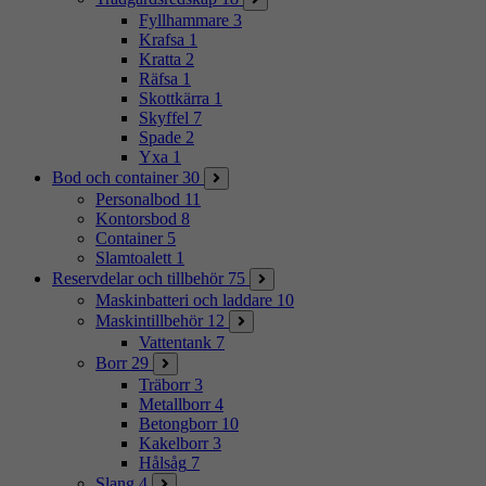
Fyllhammare
3
Krafsa
1
Kratta
2
Räfsa
1
Skottkärra
1
Skyffel
7
Spade
2
Yxa
1
Bod och container
30
Personalbod
11
Kontorsbod
8
Container
5
Slamtoalett
1
Reservdelar och tillbehör
75
Maskinbatteri och laddare
10
Maskintillbehör
12
Vattentank
7
Borr
29
Träborr
3
Metallborr
4
Betongborr
10
Kakelborr
3
Hålsåg
7
Slang
4