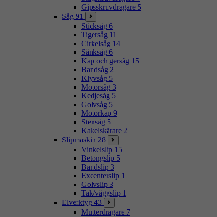
Gipsskruvdragare
5
Såg
91
Sticksåg
6
Tigersåg
11
Cirkelsåg
14
Sänksåg
6
Kap och gersåg
15
Bandsåg
2
Klyvsåg
5
Motorsåg
3
Kedjesåg
5
Golvsåg
5
Motorkap
9
Stensåg
5
Kakelskärare
2
Slipmaskin
28
Vinkelslip
15
Betongslip
5
Bandslip
3
Excenterslip
1
Golvslip
3
Tak/väggslip
1
Elverktyg
43
Mutterdragare
7