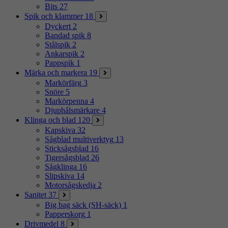
Bits
27
Spik och klammer
18
Dyckert
2
Bandad spik
8
Stålspik
2
Ankarspik
2
Pappspik
1
Märka och markera
19
Markörfärg
3
Snöre
5
Markörpenna
4
Djuphålsmärkare
4
Klinga och blad
120
Kapskiva
32
Sågblad multiverktyg
13
Sticksågsblad
16
Tigersågsblad
26
Sågklinga
16
Slipskiva
14
Motorsågskedja
2
Sanitet
37
Big bag säck (SH-säck)
1
Papperskorg
1
Drivmedel
8