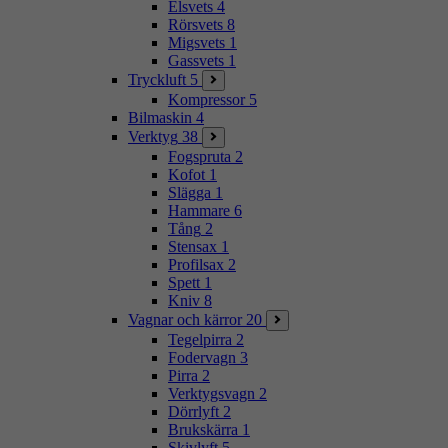
Elsvets
4
Rörsvets
8
Migsvets
1
Gassvets
1
Tryckluft
5
Kompressor
5
Bilmaskin
4
Verktyg
38
Fogspruta
2
Kofot
1
Slägga
1
Hammare
6
Tång
2
Stensax
1
Profilsax
2
Spett
1
Kniv
8
Vagnar och kärror
20
Tegelpirra
2
Fodervagn
3
Pirra
2
Verktygsvagn
2
Dörrlyft
2
Brukskärra
1
Skivlyft
5