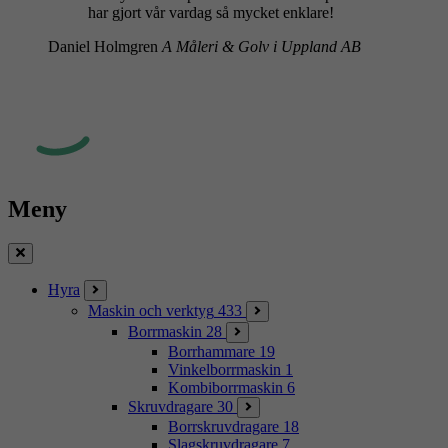
har gjort vår vardag så mycket enklare!
Daniel Holmgren
A Måleri & Golv i Uppland AB
Meny
Stäng
Hyra
Maskin och verktyg
433
Borrmaskin
28
Borrhammare
19
Vinkelborrmaskin
1
Kombiborrmaskin
6
Skruvdragare
30
Borrskruvdragare
18
Slagskruvdragare
7