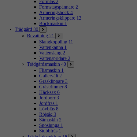
Formlås
2
Formstagspännare
2
Armeringsbock
4
Armeringsklippare
12
Bockmaskin
1
Trädgård
80
Bevattning
21
Slangkoppling
11
Vattenkanna
1
Vattenslang
2
Vattenspridare
2
Trädgårdsmaskin
40
Flismaskin
1
Gallervält
2
Gräsklippare
3
Grästrimmer
8
Häcksax
6
Jordborr
3
Jordfräs
1
Lövblås
8
Röjsåg
3
Såmaskin
2
Snöslunga
1
Stubbfräs
1
Trädgårdsredskap
18