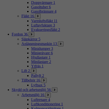
Doppvärmare
1
Gasoltuber
6
Gasolbrännare
4
Fläkt
16
Varmluftsfläkt
11
Luftavfuktare
3
Evakueringsfläkt
2
Fordon
36
Släpkärror
5
Anläggningsmaskin
13
Minidumper
3
Minigrävare
6
Hjullastare
1
Minilastare
2
Ytfräs
1
Lift
2
Pallyft
2
Tillbehör
16
Lyftsax
5
Skydd och arbetsmiljö
56
Arbetsmiljö
16
Luftrenare
4
Luftkonditionering
1
Kolmonoxidmätare
1