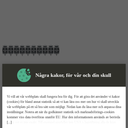
Några kakor, för vår och din skull
Skyddsutrustning
Vi vill att vår webbplats skall fungera bra för dig. För att göra det använder vi kakor
Spik
Mer information
(cookies) för bland annat statistik så att vi kan lära oss mer om hur vi skall utveckla
vår webbplats på ett så bra sätt som möjligt. Nedan kan du läsa mer och anpassa dina
Hilti X-S B3 MX
inställningar. Notera att när du godkänner statistik och marknadsförings-cookies
kommer viss data överföras utanför EU. Hur den informationen används av berörda
[...]
bolag vet vi inte exakt. Till exempel uppfyller inte USA:s lagstiftning alla de krav
Passar för stål
gällande hantering av personuppgifter som ställs inom EU, vilket kan innebära vissa