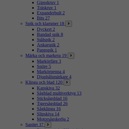
Gipsskruv
1
Träskruv
1
Expanderbult
2
Bits
27
Spik och klammer
18
Dyckert
2
Bandad spik
8
Stålspik
2
Ankarspik
2
Pappspik
1
Märka och markera
19
Markörfärg
3
Snöre
5
Markörpenna
4
Djuphålsmärkare
4
Klinga och blad
120
Kapskiva
32
Sågblad multiverktyg
13
Sticksågsblad
16
Tigersågsblad
26
Sågklinga
16
Slipskiva
14
Motorsågskedja
2
Sanitet
37