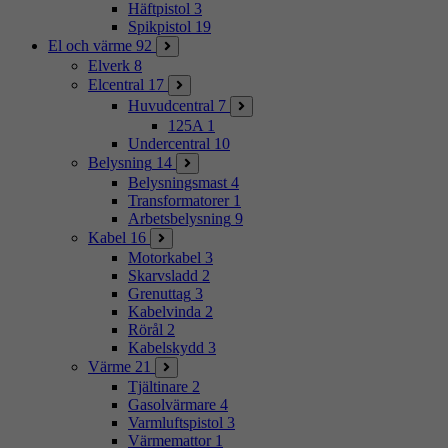
Häftpistol
3
Spikpistol
19
El och värme
92
Elverk
8
Elcentral
17
Huvudcentral
7
125A
1
Undercentral
10
Belysning
14
Belysningsmast
4
Transformatorer
1
Arbetsbelysning
9
Kabel
16
Motorkabel
3
Skarvsladd
2
Grenuttag
3
Kabelvinda
2
Rörål
2
Kabelskydd
3
Värme
21
Tjältinare
2
Gasolvärmare
4
Varmluftspistol
3
Värmemattor
1