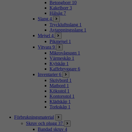
Betongborr
10
Kakelborr
3
Hålsåg
7
Slang
4
Tryckluftsslang
1
Avtappningsslang
1
Mejsel
4
Pikmejsel
1
Vitvara
9
Mikrovågsugn
1
Värmeskåp
1
Kylskåp
1
Kaffebryggare
6
Inventarier
6
Skrivbord
1
Matbord
1
Köksstol
1
Kontorsstol
1
Klädskåp
1
Torkskåp
1
Förbrukningsmaterial
Skruv och plugg
37
Bandad skruv
4