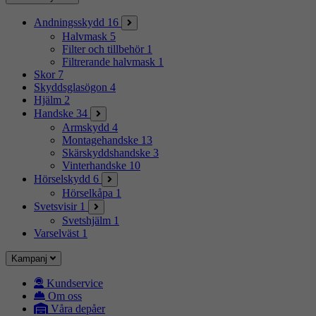
Andningsskydd
16
Halvmask
5
Filter och tillbehör
1
Filtrerande halvmask
1
Skor
7
Skyddsglasögon
4
Hjälm
2
Handske
34
Armskydd
4
Montagehandske
13
Skärskyddshandske
3
Vinterhandske
10
Hörselskydd
6
Hörselkåpa
1
Svetsvisir
1
Svetshjälm
1
Varselväst
1
Kampanj
Kundservice
Om oss
Våra depåer