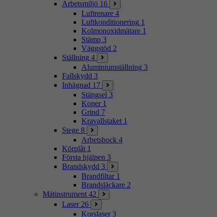
Arbetsmiljö
16
Luftrenare
4
Luftkonditionering
1
Kolmonoxidmätare
1
Stämp
3
Väggstöd
2
Ställning
4
Aluminiumställning
3
Fallskydd
3
Inhägnad
17
Stängsel
3
Koner
1
Grind
7
Kravallstaket
1
Stege
8
Arbetsbock
4
Körplåt
1
Första hjälpen
3
Brandskydd
3
Brandfiltar
1
Brandsläckare
2
Mätinstrument
42
Laser
26
Korslaser
3