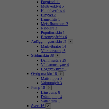
Fogpistol
11
Multiverktyg
5
Handöverfräs
4
Elhyvel
2
Lamellfräs
1
Mejselhammare
3
Nibblare
3
Popnitmaskin
1
Betongspårfräs
6
Anläggningsmaskin
21
Markvibrator
14
Vibratorstamp
6
Städmaskin
38
Dammsugare
29
Våtdammsugare
4
Högtryckstvätt
3
Övrig maskin
18
Mattstripper
3
Vakuumlyft
3
Pump
18
Länspump
8
Dränkpump
4
Vattentank
1
Svets
16