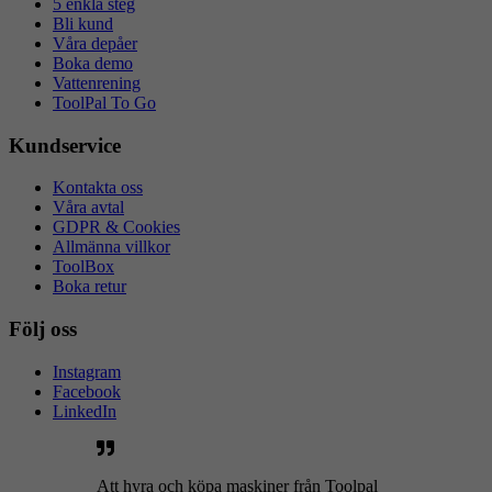
5 enkla steg
Bli kund
Våra depåer
Boka demo
Vattenrening
ToolPal To Go
Kundservice
Kontakta oss
Våra avtal
GDPR & Cookies
Allmänna villkor
ToolBox
Boka retur
Följ oss
Instagram
Facebook
LinkedIn
Att hyra och köpa maskiner från Toolpal