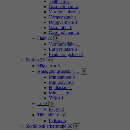
Tjältinare
2
Gasolvärmare
4
Varmluftspistol
3
Värmemattor
1
Doppvärmare
1
Gasoltuber
6
Gasolbrännare
4
Fläkt
16
Varmluftsfläkt
11
Luftavfuktare
3
Evakueringsfläkt
2
Fordon
36
Släpkärror
5
Anläggningsmaskin
13
Minidumper
3
Minigrävare
6
Hjullastare
1
Minilastare
2
Ytfräs
1
Lift
2
Pallyft
2
Tillbehör
16
Lyftsax
5
Skydd och arbetsmiljö
56