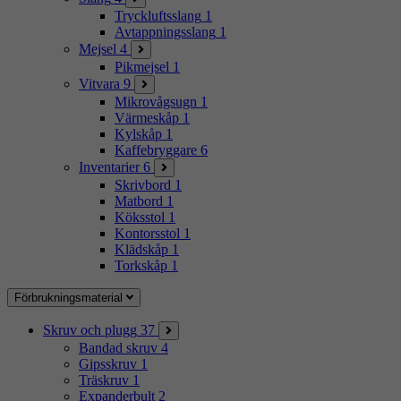
Tryckluftsslang
1
Avtappningsslang
1
Mejsel
4
Pikmejsel
1
Vitvara
9
Mikrovågsugn
1
Värmeskåp
1
Kylskåp
1
Kaffebryggare
6
Inventarier
6
Skrivbord
1
Matbord
1
Köksstol
1
Kontorsstol
1
Klädskåp
1
Torkskåp
1
Förbrukningsmaterial
Skruv och plugg
37
Bandad skruv
4
Gipsskruv
1
Träskruv
1
Expanderbult
2