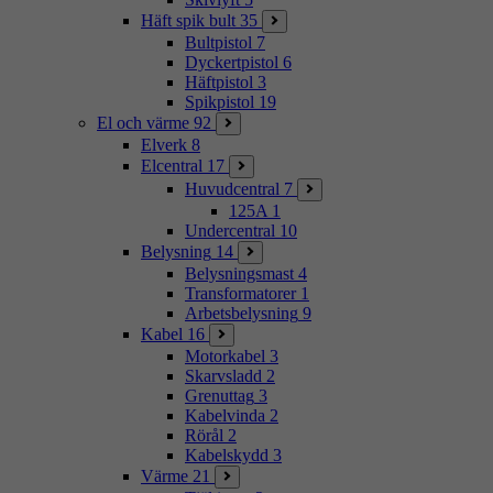
Häft spik bult
35
Bultpistol
7
Dyckertpistol
6
Häftpistol
3
Spikpistol
19
El och värme
92
Elverk
8
Elcentral
17
Huvudcentral
7
125A
1
Undercentral
10
Belysning
14
Belysningsmast
4
Transformatorer
1
Arbetsbelysning
9
Kabel
16
Motorkabel
3
Skarvsladd
2
Grenuttag
3
Kabelvinda
2
Rörål
2
Kabelskydd
3
Värme
21