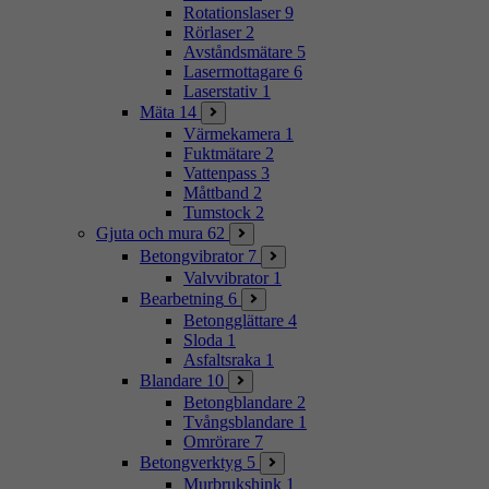
Rotationslaser
9
Rörlaser
2
Avståndsmätare
5
Lasermottagare
6
Laserstativ
1
Mäta
14
Värmekamera
1
Fuktmätare
2
Vattenpass
3
Måttband
2
Tumstock
2
Gjuta och mura
62
Betongvibrator
7
Valvvibrator
1
Bearbetning
6
Betongglättare
4
Sloda
1
Asfaltsraka
1
Blandare
10
Betongblandare
2
Tvångsblandare
1
Omrörare
7
Betongverktyg
5
Murbrukshink
1