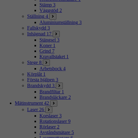
Stämp
3
Väggstöd
2
Ställning
4
Aluminiumställning
3
Fallskydd
3
Inhägnad
17
Stängsel
3
Koner
1
Grind
7
Kravallstaket
1
Stege
8
Arbetsbock
4
Körplåt
1
Första hjälpen
3
Brandskydd
3
Brandfiltar
1
Brandsläckare
2
Mätinstrument
42
Laser
26
Korslaser
3
Rotationslaser
9
Rörlaser
2
Avståndsmätare
5
Lasermottagare
6