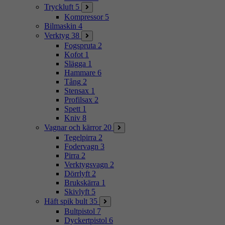
Tryckluft
5
Kompressor
5
Bilmaskin
4
Verktyg
38
Fogspruta
2
Kofot
1
Slägga
1
Hammare
6
Tång
2
Stensax
1
Profilsax
2
Spett
1
Kniv
8
Vagnar och kärror
20
Tegelpirra
2
Fodervagn
3
Pirra
2
Verktygsvagn
2
Dörrlyft
2
Brukskärra
1
Skivlyft
5
Häft spik bult
35
Bultpistol
7
Dyckertpistol
6