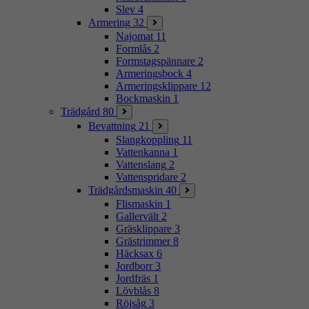
Slev
4
Armering
32
Najomat
11
Formlås
2
Formstagspännare
2
Armeringsbock
4
Armeringsklippare
12
Bockmaskin
1
Trädgård
80
Bevattning
21
Slangkoppling
11
Vattenkanna
1
Vattenslang
2
Vattenspridare
2
Trädgårdsmaskin
40
Flismaskin
1
Gallervält
2
Gräsklippare
3
Grästrimmer
8
Häcksax
6
Jordborr
3
Jordfräs
1
Lövblås
8
Röjsåg
3