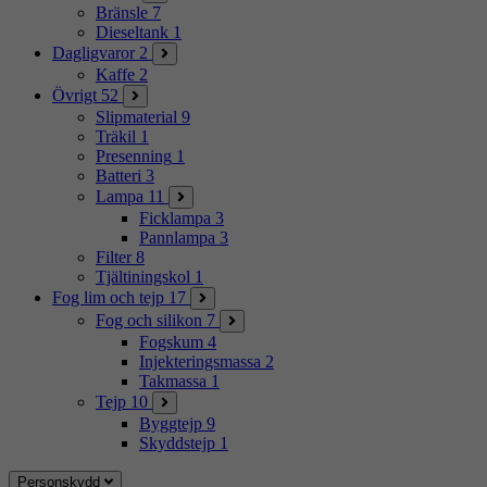
Bränsle
7
Dieseltank
1
Dagligvaror
2
Kaffe
2
Övrigt
52
Slipmaterial
9
Träkil
1
Presenning
1
Batteri
3
Lampa
11
Ficklampa
3
Pannlampa
3
Filter
8
Tjältiningskol
1
Fog lim och tejp
17
Fog och silikon
7
Fogskum
4
Injekteringsmassa
2
Takmassa
1
Tejp
10
Byggtejp
9
Skyddstejp
1
Personskydd