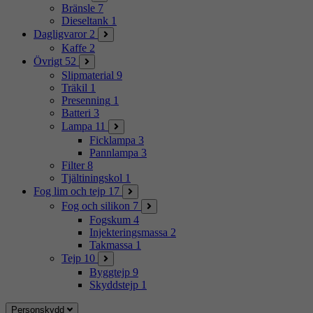
Bränsle
7
Dieseltank
1
Dagligvaror
2
Kaffe
2
Övrigt
52
Slipmaterial
9
Träkil
1
Presenning
1
Batteri
3
Lampa
11
Ficklampa
3
Pannlampa
3
Filter
8
Tjältiningskol
1
Fog lim och tejp
17
Fog och silikon
7
Fogskum
4
Injekteringsmassa
2
Takmassa
1
Tejp
10
Byggtejp
9
Skyddstejp
1
Personskydd