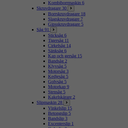
Kombiborrmaskin
6
Skruvdragare
30
Borrskruvdragare
18
Slagskruvdragare
7
Gipsskruvdragare
5
Såg
91
Sticksåg
6
Tigersåg
11
Cirkelsåg
14
Sänksåg
6
Kap och gersåg
15
Bandsåg
2
Klyvsåg
5
Motorsåg
3
Kedjesåg
5
Golvsåg
5
Motorkap
9
Stensåg
5
Kakelskärare
2
Slipmaskin
28
Vinkelslip
15
Betongslip
5
Bandslip
3
Excenterslip
1