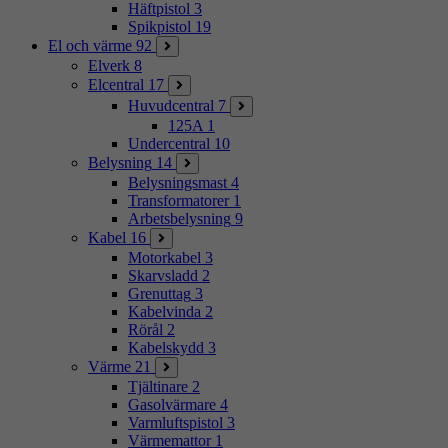
Häftpistol
3
Spikpistol
19
El och värme
92
Elverk
8
Elcentral
17
Huvudcentral
7
125A
1
Undercentral
10
Belysning
14
Belysningsmast
4
Transformatorer
1
Arbetsbelysning
9
Kabel
16
Motorkabel
3
Skarvsladd
2
Grenuttag
3
Kabelvinda
2
Rörål
2
Kabelskydd
3
Värme
21
Tjältinare
2
Gasolvärmare
4
Varmluftspistol
3
Värmemattor
1