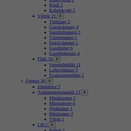
Rörål
2
Kabelskydd
3
Värme
21
Tjältinare
2
Gasolvärmare
4
Varmluftspistol
3
Värmemattor
1
Doppvärmare
1
Gasoltuber
6
Gasolbrännare
4
Fläkt
16
Varmluftsfläkt
11
Luftavfuktare
3
Evakueringsfläkt
2
Fordon
36
Släpkärror
5
Anläggningsmaskin
13
Minidumper
3
Minigrävare
6
Hjullastare
1
Minilastare
2
Ytfräs
1
Lift
2
Pallyft
2