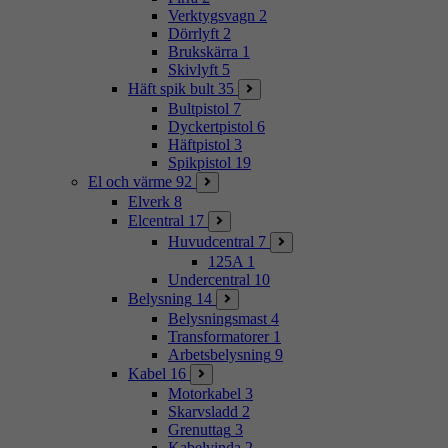
Verktygsvagn
2
Dörrlyft
2
Brukskärra
1
Skivlyft
5
Häft spik bult
35
Bultpistol
7
Dyckertpistol
6
Häftpistol
3
Spikpistol
19
El och värme
92
Elverk
8
Elcentral
17
Huvudcentral
7
125A
1
Undercentral
10
Belysning
14
Belysningsmast
4
Transformatorer
1
Arbetsbelysning
9
Kabel
16
Motorkabel
3
Skarvsladd
2
Grenuttag
3
Kabelvinda
2