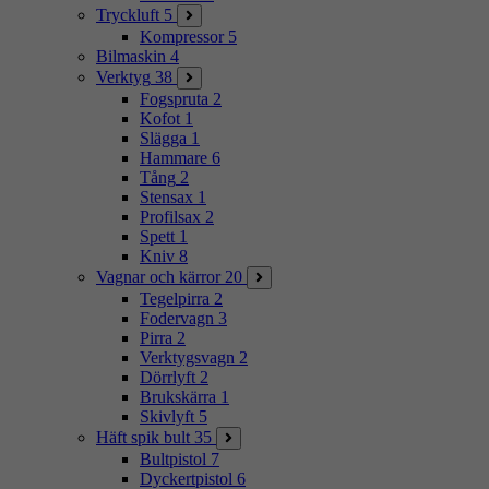
Tryckluft
5
Kompressor
5
Bilmaskin
4
Verktyg
38
Fogspruta
2
Kofot
1
Slägga
1
Hammare
6
Tång
2
Stensax
1
Profilsax
2
Spett
1
Kniv
8
Vagnar och kärror
20
Tegelpirra
2
Fodervagn
3
Pirra
2
Verktygsvagn
2
Dörrlyft
2
Brukskärra
1
Skivlyft
5
Häft spik bult
35
Bultpistol
7
Dyckertpistol
6