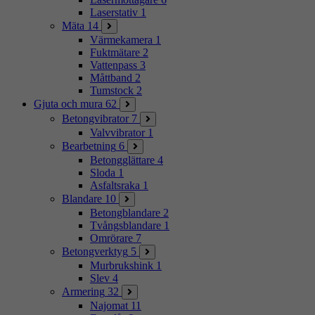
Laserstativ
1
Mäta
14
Värmekamera
1
Fuktmätare
2
Vattenpass
3
Måttband
2
Tumstock
2
Gjuta och mura
62
Betongvibrator
7
Valvvibrator
1
Bearbetning
6
Betongglättare
4
Sloda
1
Asfaltsraka
1
Blandare
10
Betongblandare
2
Tvångsblandare
1
Omrörare
7
Betongverktyg
5
Murbrukshink
1
Slev
4
Armering
32
Najomat
11