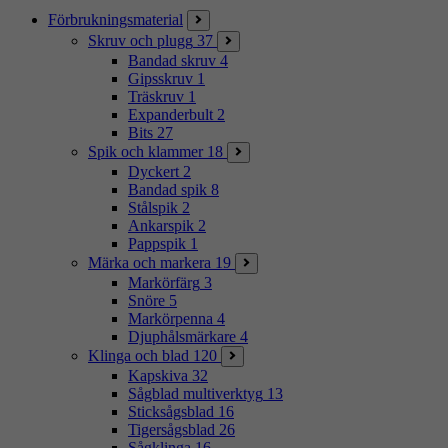
Förbrukningsmaterial
Skruv och plugg
37
Bandad skruv
4
Gipsskruv
1
Träskruv
1
Expanderbult
2
Bits
27
Spik och klammer
18
Dyckert
2
Bandad spik
8
Stålspik
2
Ankarspik
2
Pappspik
1
Märka och markera
19
Markörfärg
3
Snöre
5
Markörpenna
4
Djuphålsmärkare
4
Klinga och blad
120
Kapskiva
32
Sågblad multiverktyg
13
Sticksågsblad
16
Tigersågsblad
26
Sågklinga
16