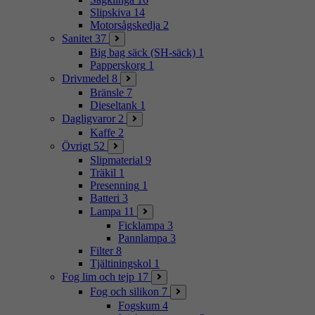
Slipskiva
14
Motorsågskedja
2
Sanitet
37
Big bag säck (SH-säck)
1
Papperskorg
1
Drivmedel
8
Bränsle
7
Dieseltank
1
Dagligvaror
2
Kaffe
2
Övrigt
52
Slipmaterial
9
Träkil
1
Presenning
1
Batteri
3
Lampa
11
Ficklampa
3
Pannlampa
3
Filter
8
Tjältiningskol
1
Fog lim och tejp
17
Fog och silikon
7
Fogskum
4