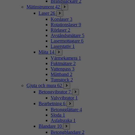
Brandsläckare
2
Mätinstrument
42
Laser
26
Korslaser
3
Rotationslaser
9
Rörlaser
2
Avståndsmätare
5
Lasermottagare
6
Laserstativ
1
Mäta
14
Värmekamera
1
Fuktmätare
2
Vattenpass
3
Måttband
2
Tumstock
2
Gjuta och mura
62
Betongvibrator
7
Valvvibrator
1
Bearbetning
6
Betongglättare
4
Sloda
1
Asfaltsraka
1
Blandare
10
Betongblandare
2