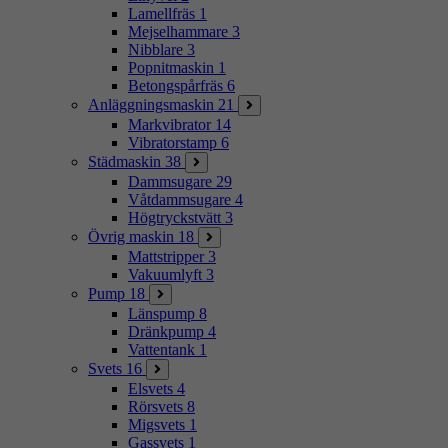
Lamellfräs
1
Mejselhammare
3
Nibblare
3
Popnitmaskin
1
Betongspårfräs
6
Anläggningsmaskin
21
Markvibrator
14
Vibratorstamp
6
Städmaskin
38
Dammsugare
29
Våtdammsugare
4
Högtryckstvätt
3
Övrig maskin
18
Mattstripper
3
Vakuumlyft
3
Pump
18
Länspump
8
Dränkpump
4
Vattentank
1
Svets
16
Elsvets
4
Rörsvets
8
Migsvets
1
Gassvets
1