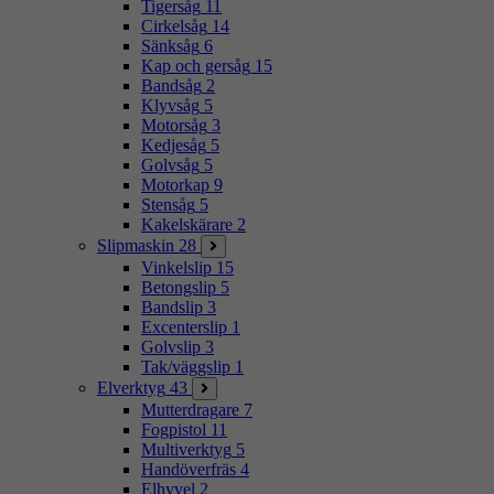
Tigersåg
11
Cirkelsåg
14
Sänksåg
6
Kap och gersåg
15
Bandsåg
2
Klyvsåg
5
Motorsåg
3
Kedjesåg
5
Golvsåg
5
Motorkap
9
Stensåg
5
Kakelskärare
2
Slipmaskin
28
Vinkelslip
15
Betongslip
5
Bandslip
3
Excenterslip
1
Golvslip
3
Tak/väggslip
1
Elverktyg
43
Mutterdragare
7
Fogpistol
11
Multiverktyg
5
Handöverfräs
4
Elhyvel
2