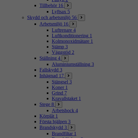
Tillbehör
16
Lyftsax
5
Skydd och arbetsmiljö
56
Arbetsmiljö
16
Luftrenare
4
Luftkonditionering
1
Kolmonoxidmätare
1
Stämp
3
Väggstöd
2
Ställning
4
Aluminiumställning
3
Fallskydd
3
Inhägnad
17
Stängsel
3
Koner
1
Grind
7
Kravallstaket
1
Stege
8
Arbetsbock
4
Körplåt
1
Första hjälpen
3
Brandskydd
3
Brandfiltar
1