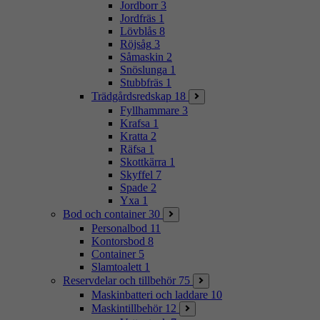
Jordborr
3
Jordfräs
1
Lövblås
8
Röjsåg
3
Såmaskin
2
Snöslunga
1
Stubbfräs
1
Trädgårdsredskap
18
Fyllhammare
3
Krafsa
1
Kratta
2
Räfsa
1
Skottkärra
1
Skyffel
7
Spade
2
Yxa
1
Bod och container
30
Personalbod
11
Kontorsbod
8
Container
5
Slamtoalett
1
Reservdelar och tillbehör
75
Maskinbatteri och laddare
10
Maskintillbehör
12