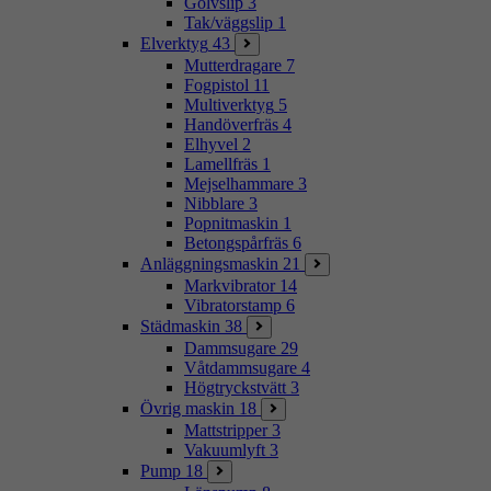
Golvslip
3
Tak/väggslip
1
Elverktyg
43
Mutterdragare
7
Fogpistol
11
Multiverktyg
5
Handöverfräs
4
Elhyvel
2
Lamellfräs
1
Mejselhammare
3
Nibblare
3
Popnitmaskin
1
Betongspårfräs
6
Anläggningsmaskin
21
Markvibrator
14
Vibratorstamp
6
Städmaskin
38
Dammsugare
29
Våtdammsugare
4
Högtryckstvätt
3
Övrig maskin
18
Mattstripper
3
Vakuumlyft
3
Pump
18