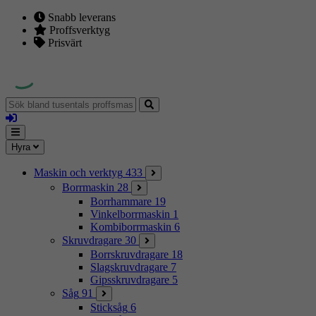
Snabb leverans
Proffsverktyg
Prisvärt
Sök
bland
Logga
tusentals
in
proffsmaskiner
Mina
Meny
Hyra
sidor
Maskin och verktyg
433
Borrmaskin
28
Borrhammare
19
Vinkelborrmaskin
1
Kombiborrmaskin
6
Skruvdragare
30
Borrskruvdragare
18
Slagskruvdragare
7
Gipsskruvdragare
5
Såg
91
Sticksåg
6