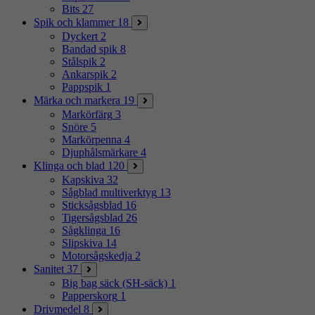
Bits
27
Spik och klammer
18
Dyckert
2
Bandad spik
8
Stålspik
2
Ankarspik
2
Pappspik
1
Märka och markera
19
Markörfärg
3
Snöre
5
Markörpenna
4
Djuphålsmärkare
4
Klinga och blad
120
Kapskiva
32
Sågblad multiverktyg
13
Sticksågsblad
16
Tigersågsblad
26
Sågklinga
16
Slipskiva
14
Motorsågskedja
2
Sanitet
37
Big bag säck (SH-säck)
1
Papperskorg
1
Drivmedel
8