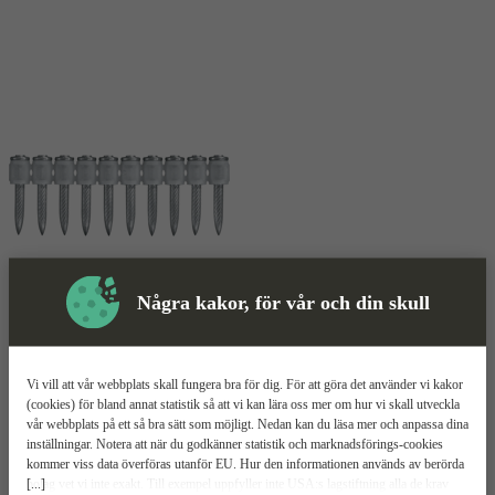
Några kakor, för vår och din skull
Skyddsutrustning
Spik
Mer information
Vi vill att vår webbplats skall fungera bra för dig. För att göra det använder vi kakor
(cookies) för bland annat statistik så att vi kan lära oss mer om hur vi skall utveckla
vår webbplats på ett så bra sätt som möjligt. Nedan kan du läsa mer och anpassa dina
Hilti X-U MX
inställningar. Notera att när du godkänner statistik och marknadsförings-cookies
kommer viss data överföras utanför EU. Hur den informationen används av berörda
[...]
bolag vet vi inte exakt. Till exempel uppfyller inte USA:s lagstiftning alla de krav
Skjutspik med räfflad spets