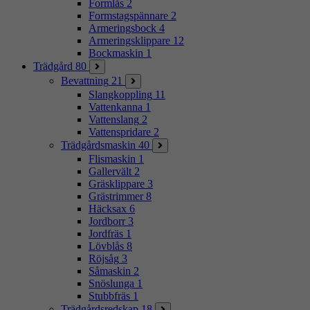
Formlås
2
Formstagspännare
2
Armeringsbock
4
Armeringsklippare
12
Bockmaskin
1
Trädgård
80
Bevattning
21
Slangkoppling
11
Vattenkanna
1
Vattenslang
2
Vattenspridare
2
Trädgårdsmaskin
40
Flismaskin
1
Gallervält
2
Gräsklippare
3
Grästrimmer
8
Häcksax
6
Jordborr
3
Jordfräs
1
Lövblås
8
Röjsåg
3
Såmaskin
2
Snöslunga
1
Stubbfräs
1
Trädgårdsredskap
18