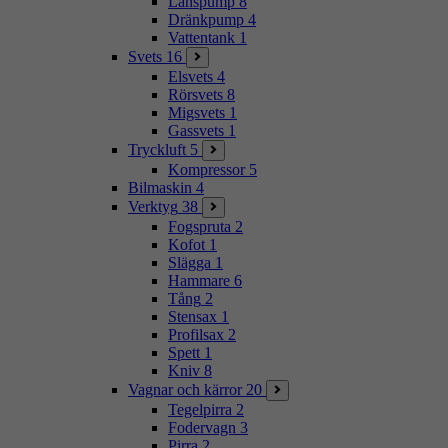
Länspump
8
Dränkpump
4
Vattentank
1
Svets
16
Elsvets
4
Rörsvets
8
Migsvets
1
Gassvets
1
Tryckluft
5
Kompressor
5
Bilmaskin
4
Verktyg
38
Fogspruta
2
Kofot
1
Slägga
1
Hammare
6
Tång
2
Stensax
1
Profilsax
2
Spett
1
Kniv
8
Vagnar och kärror
20
Tegelpirra
2
Fodervagn
3
Pirra
2