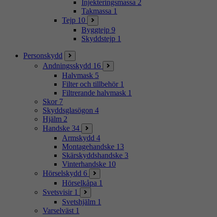
Injekteringsmassa
2
Takmassa
1
Tejp
10
Byggtejp
9
Skyddstejp
1
Personskydd
Andningsskydd
16
Halvmask
5
Filter och tillbehör
1
Filtrerande halvmask
1
Skor
7
Skyddsglasögon
4
Hjälm
2
Handske
34
Armskydd
4
Montagehandske
13
Skärskyddshandske
3
Vinterhandske
10
Hörselskydd
6
Hörselkåpa
1
Svetsvisir
1
Svetshjälm
1
Varselväst
1