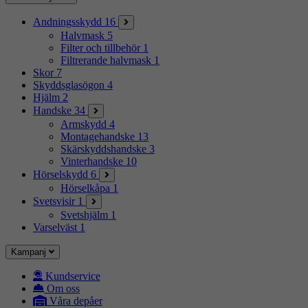
Andningsskydd
16
Halvmask
5
Filter och tillbehör
1
Filtrerande halvmask
1
Skor
7
Skyddsglasögon
4
Hjälm
2
Handske
34
Armskydd
4
Montagehandske
13
Skärskyddshandske
3
Vinterhandske
10
Hörselskydd
6
Hörselkåpa
1
Svetsvisir
1
Svetshjälm
1
Varselväst
1
Kampanj
Kundservice
Om oss
Våra depåer