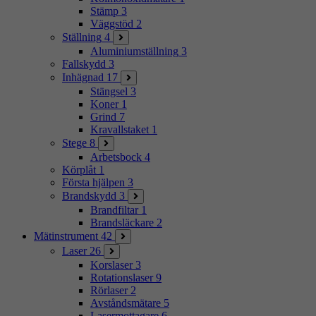
Stämp
3
Väggstöd
2
Ställning
4
Aluminiumställning
3
Fallskydd
3
Inhägnad
17
Stängsel
3
Koner
1
Grind
7
Kravallstaket
1
Stege
8
Arbetsbock
4
Körplåt
1
Första hjälpen
3
Brandskydd
3
Brandfiltar
1
Brandsläckare
2
Mätinstrument
42
Laser
26
Korslaser
3
Rotationslaser
9
Rörlaser
2
Avståndsmätare
5
Lasermottagare
6