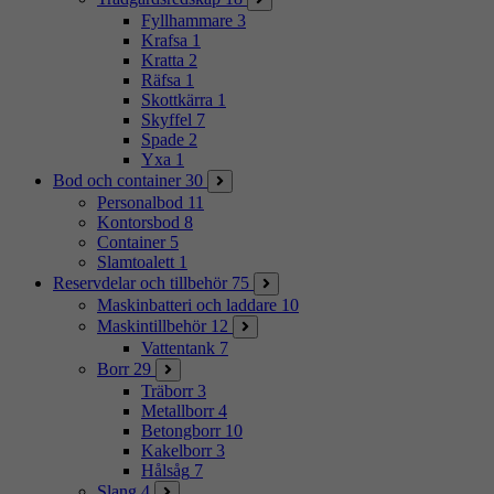
Fyllhammare
3
Krafsa
1
Kratta
2
Räfsa
1
Skottkärra
1
Skyffel
7
Spade
2
Yxa
1
Bod och container
30
Personalbod
11
Kontorsbod
8
Container
5
Slamtoalett
1
Reservdelar och tillbehör
75
Maskinbatteri och laddare
10
Maskintillbehör
12
Vattentank
7
Borr
29
Träborr
3
Metallborr
4
Betongborr
10
Kakelborr
3
Hålsåg
7
Slang
4