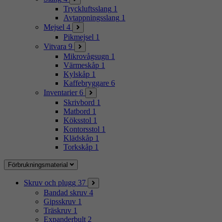
Tryckluftsslang
1
Avtappningsslang
1
Mejsel
4
Pikmejsel
1
Vitvara
9
Mikrovågsugn
1
Värmeskåp
1
Kylskåp
1
Kaffebryggare
6
Inventarier
6
Skrivbord
1
Matbord
1
Köksstol
1
Kontorsstol
1
Klädskåp
1
Torkskåp
1
Förbrukningsmaterial
Skruv och plugg
37
Bandad skruv
4
Gipsskruv
1
Träskruv
1
Expanderbult
2