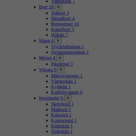
Vattentank
7
Borr
29
Träborr
3
Metallborr
4
Betongborr
10
Kakelborr
3
Hålsåg
7
Slang
4
Tryckluftsslang
1
Avtappningsslang
1
Mejsel
4
Pikmejsel
1
Vitvara
9
Mikrovågsugn
1
Värmeskåp
1
Kylskåp
1
Kaffebryggare
6
Inventarier
6
Skrivbord
1
Matbord
1
Köksstol
1
Kontorsstol
1
Klädskåp
1
Torkskåp
1