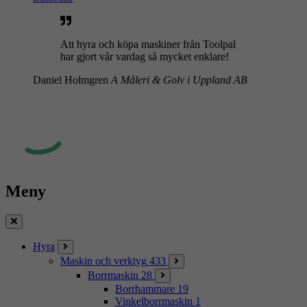
Att hyra och köpa maskiner från Toolpal
har gjort vår vardag så mycket enklare!
Daniel Holmgren
A Måleri & Golv i Uppland AB
Meny
Stäng
Hyra
Maskin och verktyg
433
Borrmaskin
28
Borrhammare
19
Vinkelborrmaskin
1