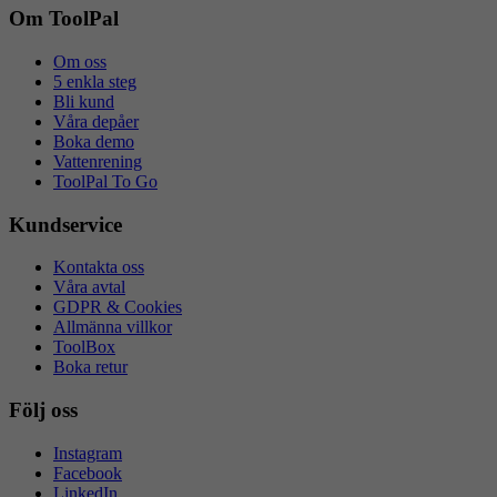
Om ToolPal
Om oss
5 enkla steg
Bli kund
Våra depåer
Boka demo
Vattenrening
ToolPal To Go
Kundservice
Kontakta oss
Våra avtal
GDPR & Cookies
Allmänna villkor
ToolBox
Boka retur
Följ oss
Instagram
Facebook
LinkedIn