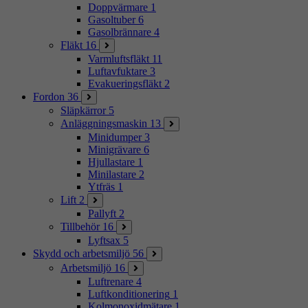
Doppvärmare
1
Gasoltuber
6
Gasolbrännare
4
Fläkt
16
Varmluftsfläkt
11
Luftavfuktare
3
Evakueringsfläkt
2
Fordon
36
Släpkärror
5
Anläggningsmaskin
13
Minidumper
3
Minigrävare
6
Hjullastare
1
Minilastare
2
Ytfräs
1
Lift
2
Pallyft
2
Tillbehör
16
Lyftsax
5
Skydd och arbetsmiljö
56
Arbetsmiljö
16
Luftrenare
4
Luftkonditionering
1
Kolmonoxidmätare
1