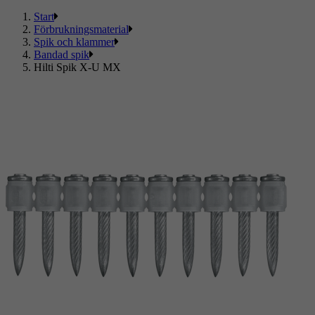
Start
Förbrukningsmaterial
Spik och klammer
Bandad spik
Hilti Spik X-U MX