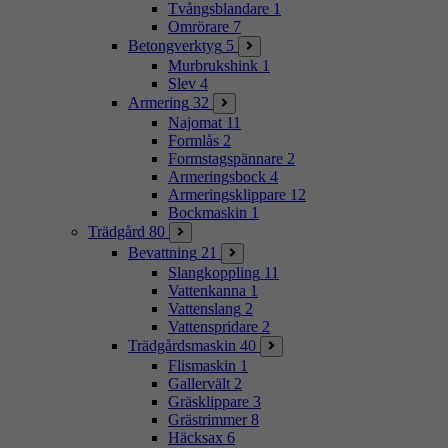
Tvångsblandare
1
Omrörare
7
Betongverktyg
5
Murbrukshink
1
Slev
4
Armering
32
Najomat
11
Formlås
2
Formstagspännare
2
Armeringsbock
4
Armeringsklippare
12
Bockmaskin
1
Trädgård
80
Bevattning
21
Slangkoppling
11
Vattenkanna
1
Vattenslang
2
Vattenspridare
2
Trädgårdsmaskin
40
Flismaskin
1
Gallervält
2
Gräsklippare
3
Grästrimmer
8
Häcksax
6