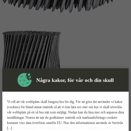
Några kakor, för vår och din skull
Skyddsutrustning
Spik
Mer information
Vi vill att vår webbplats skall fungera bra för dig. För att göra det använder vi kakor
(cookies) för bland annat statistik så att vi kan lära oss mer om hur vi skall utveckla
vår webbplats på ett så bra sätt som möjligt. Nedan kan du läsa mer och anpassa dina
MFT Rundbandad 16°
inställningar. Notera att när du godkänner statistik och marknadsförings-cookies
kommer viss data överföras utanför EU. Hur den informationen används av berörda
[...]
bolag vet vi inte exakt. Till exempel uppfyller inte USA:s lagstiftning alla de krav
Relaterade
Mer information
Teknisk spec
Upp