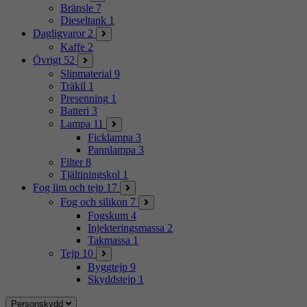
Bränsle
7
Dieseltank
1
Dagligvaror
2
Kaffe
2
Övrigt
52
Slipmaterial
9
Träkil
1
Presenning
1
Batteri
3
Lampa
11
Ficklampa
3
Pannlampa
3
Filter
8
Tjältiningskol
1
Fog lim och tejp
17
Fog och silikon
7
Fogskum
4
Injekteringsmassa
2
Takmassa
1
Tejp
10
Byggtejp
9
Skyddstejp
1
Personskydd