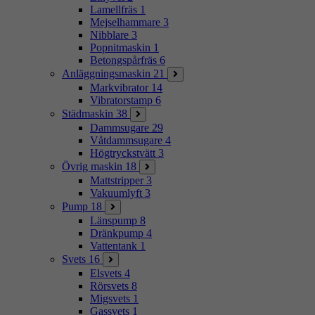
Lamellfräs
1
Mejselhammare
3
Nibblare
3
Popnitmaskin
1
Betongspårfräs
6
Anläggningsmaskin
21
Markvibrator
14
Vibratorstamp
6
Städmaskin
38
Dammsugare
29
Våtdammsugare
4
Högtryckstvätt
3
Övrig maskin
18
Mattstripper
3
Vakuumlyft
3
Pump
18
Länspump
8
Dränkpump
4
Vattentank
1
Svets
16
Elsvets
4
Rörsvets
8
Migsvets
1
Gassvets
1