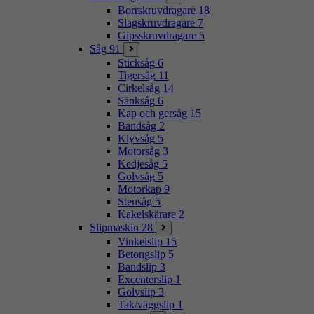
Borrskruvdragare
18
Slagskruvdragare
7
Gipsskruvdragare
5
Såg
91
Sticksåg
6
Tigersåg
11
Cirkelsåg
14
Sänksåg
6
Kap och gersåg
15
Bandsåg
2
Klyvsåg
5
Motorsåg
3
Kedjesåg
5
Golvsåg
5
Motorkap
9
Stensåg
5
Kakelskärare
2
Slipmaskin
28
Vinkelslip
15
Betongslip
5
Bandslip
3
Excenterslip
1
Golvslip
3
Tak/väggslip
1