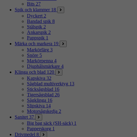
Bits
27
Spik och klammer
18
Dyckert
2
Bandad spik
8
Stålspik
2
Ankarspik
2
Pappspik
1
Märka och markera
19
Markörfärg
3
Snöre
5
Markörpenna
4
Djuphålsmärkare
4
Klinga och blad
120
Kapskiva
32
Sågblad multiverktyg
13
Sticksågsblad
16
Tigersågsblad
26
Sågklinga
16
Slipskiva
14
Motorsågskedja
2
Sanitet
37
Big bag säck (SH-säck)
1
Papperskorg
1
Drivmedel
8