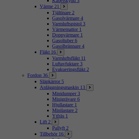
Kabelskydd
3
Värme
21
Tjältinare
2
Gasolvärmare
4
Varmluftspistol
3
Värmemattor
1
Doppvärmare
1
Gasoltuber
6
Gasolbrännare
4
Fläkt
16
Varmluftsfläkt
11
Luftavfuktare
3
Evakueringsfläkt
2
Fordon
36
Släpkärror
5
Anläggningsmaskin
13
Minidumper
3
Minigrävare
6
Hjullastare
1
Minilastare
2
Ytfräs
1
Lift
2
Pallyft
2
Tillbehör
16