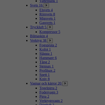
Vattentank
1
Svets
16
Elsvets
4
Rörsvets
8
Migsvets
1
Gassvets
1
Tryckluft
5
Kompressor
5
Bilmaskin
4
Verktyg
38
Fogspruta
2
Kofot
1
Slägga
1
Hammare
6
Tång
2
Stensax
1
Profilsax
2
Spett
1
Kniv
8
Vagnar och kärror
20
Tegelpirra
2
Fodervagn
3
Pirra
2
Verktygsvagn
2
Dörrlyft
2