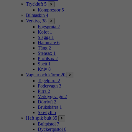
Tryckluft
5
Kompressor
5
Bilmaskin
4
Verktyg
38
Fogspruta
2
Kofot
1
Slägga
1
Hammare
6
Tång
2
Stensax
1
Profilsax
2
Spett
1
Kniv
8
Vagnar och kärror
20
Tegelpirra
2
Fodervagn
3
Pirra
2
Verktygsvagn
2
Dörrlyft
2
Brukskärra
1
Skivlyft
5
Häft spik bult
35
Bultpistol
7
Dyckertpistol
6