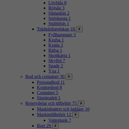
Lövblås
8
Röjsåg
3
Såmaskin
2
Snöslunga
1
Stubbfräs
1
Trädgårdsredskap
18
Fyllhammare
3
Krafsa
1
Kratta
2
Räfsa
1
Skottkärra
1
Skyffel
7
Spade
2
Yxa
1
Bod och container
30
Personalbod
11
Kontorsbod
8
Container
5
Slamtoalett
1
Reservdelar och tillbehör
75
Maskinbatteri och laddare
10
Maskintillbehör
12
Vattentank
7
Borr
29