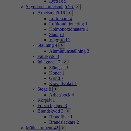
Lyftsax
5
Skydd och arbetsmiljö
56
Arbetsmiljö
16
Luftrenare
4
Luftkonditionering
1
Kolmonoxidmätare
1
Stämp
3
Väggstöd
2
Ställning
4
Aluminiumställning
3
Fallskydd
3
Inhägnad
17
Stängsel
3
Koner
1
Grind
7
Kravallstaket
1
Stege
8
Arbetsbock
4
Körplåt
1
Första hjälpen
3
Brandskydd
3
Brandfiltar
1
Brandsläckare
2
Mätinstrument
42