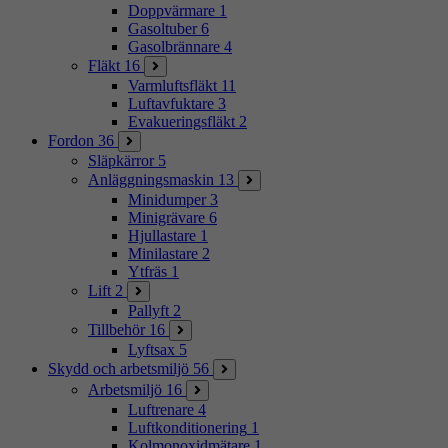
Doppvärmare
1
Gasoltuber
6
Gasolbrännare
4
Fläkt
16
Varmluftsfläkt
11
Luftavfuktare
3
Evakueringsfläkt
2
Fordon
36
Släpkärror
5
Anläggningsmaskin
13
Minidumper
3
Minigrävare
6
Hjullastare
1
Minilastare
2
Ytfräs
1
Lift
2
Pallyft
2
Tillbehör
16
Lyftsax
5
Skydd och arbetsmiljö
56
Arbetsmiljö
16
Luftrenare
4
Luftkonditionering
1
Kolmonoxidmätare
1