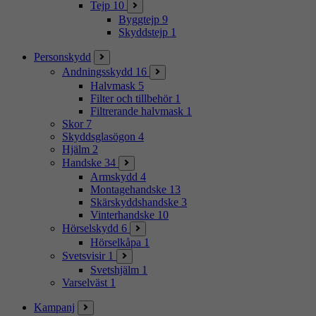
Tejp
10
Byggtejp
9
Skyddstejp
1
Personskydd
Andningsskydd
16
Halvmask
5
Filter och tillbehör
1
Filtrerande halvmask
1
Skor
7
Skyddsglasögon
4
Hjälm
2
Handske
34
Armskydd
4
Montagehandske
13
Skärskyddshandske
3
Vinterhandske
10
Hörselskydd
6
Hörselkåpa
1
Svetsvisir
1
Svetshjälm
1
Varselväst
1
Kampanj