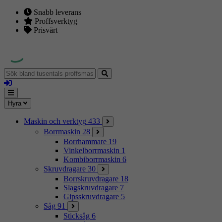
Snabb leverans
Proffsverktyg
Prisvärt
Sök
bland
Logga
tusentals
in
proffsmaskiner
Mina
Meny
Hyra
sidor
Maskin och verktyg
433
Borrmaskin
28
Borrhammare
19
Vinkelborrmaskin
1
Kombiborrmaskin
6
Skruvdragare
30
Borrskruvdragare
18
Slagskruvdragare
7
Gipsskruvdragare
5
Såg
91
Sticksåg
6