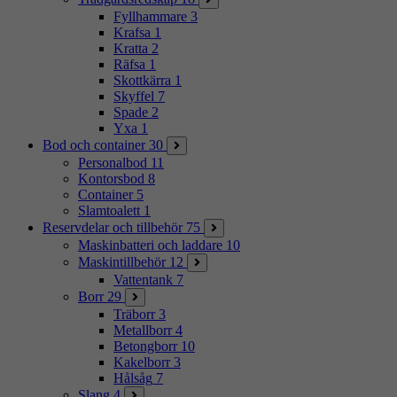
Fyllhammare
3
Krafsa
1
Kratta
2
Räfsa
1
Skottkärra
1
Skyffel
7
Spade
2
Yxa
1
Bod och container
30
Personalbod
11
Kontorsbod
8
Container
5
Slamtoalett
1
Reservdelar och tillbehör
75
Maskinbatteri och laddare
10
Maskintillbehör
12
Vattentank
7
Borr
29
Träborr
3
Metallborr
4
Betongborr
10
Kakelborr
3
Hålsåg
7
Slang
4