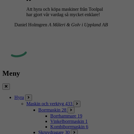
Att hyra och köpa maskiner från Toolpal
har gjort vår vardag så mycket enklare!
Daniel Holmgren
A Måleri & Golv i Uppland AB
Meny
Stäng
Hyra
Maskin och verktyg
433
Borrmaskin
28
Borrhammare
19
Vinkelborrmaskin
1
Kombiborrmaskin
6
Skruvdragare
30