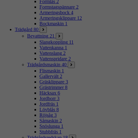
Formlås
2
Formstagspännare
2
Armeringsbock
4
Armeringsklippare
12
Bockmaskin
1
Trädgård
80
Bevattning
21
Slangkoppling
11
Vattenkanna
1
Vattenslang
2
Vattenspridare
2
Trädgårdsmaskin
40
Flismaskin
1
Gallervält
2
Gräsklippare
3
Grästrimmer
8
Häcksax
6
Jordborr
3
Jordfräs
1
Lövblås
8
Röjsåg
3
Såmaskin
2
Snöslunga
1
Stubbfräs
1
Trädgårdsredskap
18