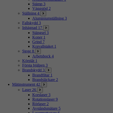
Stämp
3
Väggstöd
2
Ställning
4
Aluminiumställning
3
Fallskydd
3
Inhägnad
17
Stängsel
3
Koner
1
Grind
7
Kravallstaket
1
Stege
8
Arbetsbock
4
Körplåt
1
Första hjälpen
3
Brandskydd
3
Brandfiltar
1
Brandsläckare
2
Mätinstrument
42
Laser
26
Korslaser
3
Rotationslaser
9
Rörlaser
2
Avståndsmätare
5
Lasermottagare
6