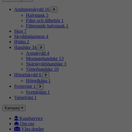
Andningsskydd
16
Halvmask
5
Filter och tillbehör
1
Filtrerande halvmask
1
Skor
7
Skyddsglasögon
4
Hjälm
2
Handske
34
Armskydd
4
Montagehandske
13
Skärskyddshandske
3
Vinterhandske
10
Hörselskydd
6
Hörselkåpa
1
Svetsvisir
1
Svetshjälm
1
Varselväst
1
Kampanj
Kundservice
Om oss
Våra depåer