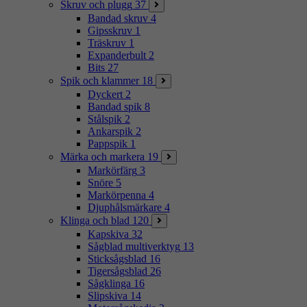
Skruv och plugg
37
Bandad skruv
4
Gipsskruv
1
Träskruv
1
Expanderbult
2
Bits
27
Spik och klammer
18
Dyckert
2
Bandad spik
8
Stålspik
2
Ankarspik
2
Pappspik
1
Märka och markera
19
Markörfärg
3
Snöre
5
Markörpenna
4
Djuphålsmärkare
4
Klinga och blad
120
Kapskiva
32
Sågblad multiverktyg
13
Sticksågsblad
16
Tigersågsblad
26
Sågklinga
16
Slipskiva
14