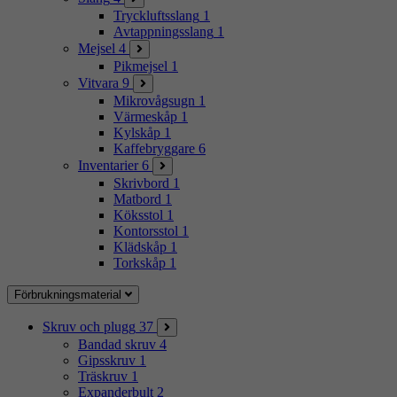
Tryckluftsslang
1
Avtappningsslang
1
Mejsel
4
Pikmejsel
1
Vitvara
9
Mikrovågsugn
1
Värmeskåp
1
Kylskåp
1
Kaffebryggare
6
Inventarier
6
Skrivbord
1
Matbord
1
Köksstol
1
Kontorsstol
1
Klädskåp
1
Torkskåp
1
Förbrukningsmaterial
Skruv och plugg
37
Bandad skruv
4
Gipsskruv
1
Träskruv
1
Expanderbult
2