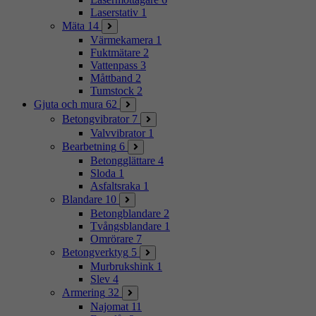
Laserstativ
1
Mäta
14
Värmekamera
1
Fuktmätare
2
Vattenpass
3
Måttband
2
Tumstock
2
Gjuta och mura
62
Betongvibrator
7
Valvvibrator
1
Bearbetning
6
Betongglättare
4
Sloda
1
Asfaltsraka
1
Blandare
10
Betongblandare
2
Tvångsblandare
1
Omrörare
7
Betongverktyg
5
Murbrukshink
1
Slev
4
Armering
32
Najomat
11