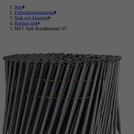
Start
Förbrukningsmaterial
Spik och klammer
Bandad spik
MFT Spik Rundbandad 16°