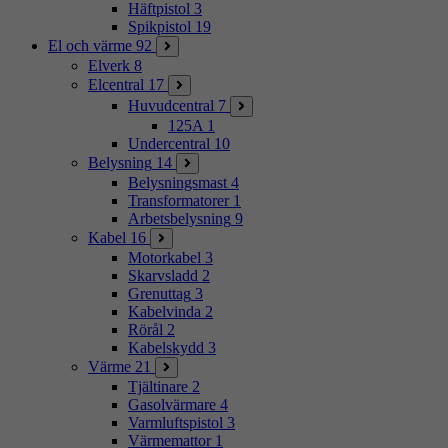
Häftpistol
3
Spikpistol
19
El och värme
92
Elverk
8
Elcentral
17
Huvudcentral
7
125A
1
Undercentral
10
Belysning
14
Belysningsmast
4
Transformatorer
1
Arbetsbelysning
9
Kabel
16
Motorkabel
3
Skarvsladd
2
Grenuttag
3
Kabelvinda
2
Rörål
2
Kabelskydd
3
Värme
21
Tjältinare
2
Gasolvärmare
4
Varmluftspistol
3
Värmemattor
1