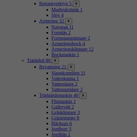
Betongverktyg
5
Murbrukshink
1
Slev
4
Armering
32
Najomat
11
Formlås
2
Formstagspännare
2
Armeringsbock
4
Armeringsklippare
12
Bockmaskin
1
Trädgård
80
Bevattning
21
Slangkoppling
11
Vattenkanna
1
Vattenslang
2
Vattenspridare
2
Trädgårdsmaskin
40
Flismaskin
1
Gallervält
2
Gräsklippare
3
Grästrimmer
8
Häcksax
6
Jordborr
3
Jordfräs
1