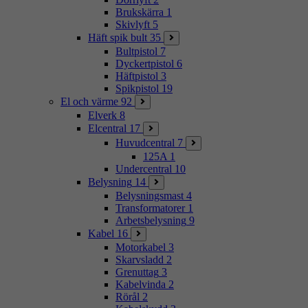
Brukskärra
1
Skivlyft
5
Häft spik bult
35
Bultpistol
7
Dyckertpistol
6
Häftpistol
3
Spikpistol
19
El och värme
92
Elverk
8
Elcentral
17
Huvudcentral
7
125A
1
Undercentral
10
Belysning
14
Belysningsmast
4
Transformatorer
1
Arbetsbelysning
9
Kabel
16
Motorkabel
3
Skarvsladd
2
Grenuttag
3
Kabelvinda
2
Rörål
2