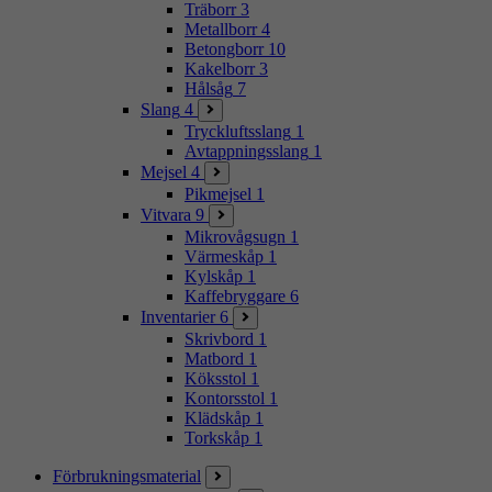
Träborr
3
Metallborr
4
Betongborr
10
Kakelborr
3
Hålsåg
7
Slang
4
Tryckluftsslang
1
Avtappningsslang
1
Mejsel
4
Pikmejsel
1
Vitvara
9
Mikrovågsugn
1
Värmeskåp
1
Kylskåp
1
Kaffebryggare
6
Inventarier
6
Skrivbord
1
Matbord
1
Köksstol
1
Kontorsstol
1
Klädskåp
1
Torkskåp
1
Förbrukningsmaterial