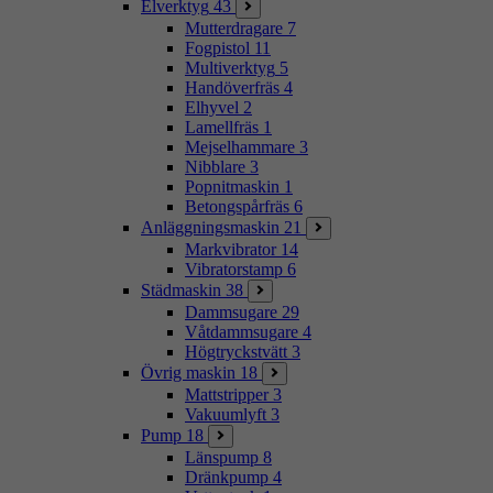
Elverktyg
43
Mutterdragare
7
Fogpistol
11
Multiverktyg
5
Handöverfräs
4
Elhyvel
2
Lamellfräs
1
Mejselhammare
3
Nibblare
3
Popnitmaskin
1
Betongspårfräs
6
Anläggningsmaskin
21
Markvibrator
14
Vibratorstamp
6
Städmaskin
38
Dammsugare
29
Våtdammsugare
4
Högtryckstvätt
3
Övrig maskin
18
Mattstripper
3
Vakuumlyft
3
Pump
18
Länspump
8
Dränkpump
4