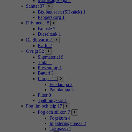
Motorsågskedja
2
Sanitet
37
Big bag säck (SH-säck)
1
Papperskorg
1
Drivmedel
8
Bränsle
7
Dieseltank
1
Dagligvaror
2
Kaffe
2
Övrigt
52
Slipmaterial
9
Träkil
1
Presenning
1
Batteri
3
Lampa
11
Ficklampa
3
Pannlampa
3
Filter
8
Tjältiningskol
1
Fog lim och tejp
17
Fog och silikon
7
Fogskum
4
Injekteringsmassa
2
Takmassa
1