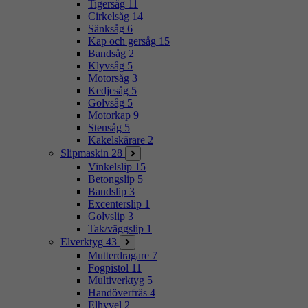
Tigersåg
11
Cirkelsåg
14
Sänksåg
6
Kap och gersåg
15
Bandsåg
2
Klyvsåg
5
Motorsåg
3
Kedjesåg
5
Golvsåg
5
Motorkap
9
Stensåg
5
Kakelskärare
2
Slipmaskin
28
Vinkelslip
15
Betongslip
5
Bandslip
3
Excenterslip
1
Golvslip
3
Tak/väggslip
1
Elverktyg
43
Mutterdragare
7
Fogpistol
11
Multiverktyg
5
Handöverfräs
4
Elhyvel
2