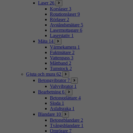
Laser
26
Korslaser
3
Rotationslaser
9
Rörlaser
2
Avståndsmätare
5
Lasermottagare
6
Laserstativ
1
Mäta
14
Värmekamera
1
Fuktmätare
2
Vattenpass
3
Måttband
2
Tumstock
2
Gjuta och mura
62
Betongvibrator
7
Valvvibrator
1
Bearbetning
6
Betongglättare
4
Sloda
1
Asfaltsraka
1
Blandare
10
Betongblandare
2
Tvångsblandare
1
Omrörare
7