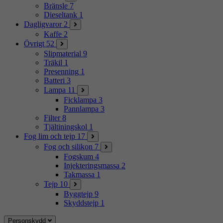
Bränsle
7
Dieseltank
1
Dagligvaror
2
Kaffe
2
Övrigt
52
Slipmaterial
9
Träkil
1
Presenning
1
Batteri
3
Lampa
11
Ficklampa
3
Pannlampa
3
Filter
8
Tjältiningskol
1
Fog lim och tejp
17
Fog och silikon
7
Fogskum
4
Injekteringsmassa
2
Takmassa
1
Tejp
10
Byggtejp
9
Skyddstejp
1
Personskydd