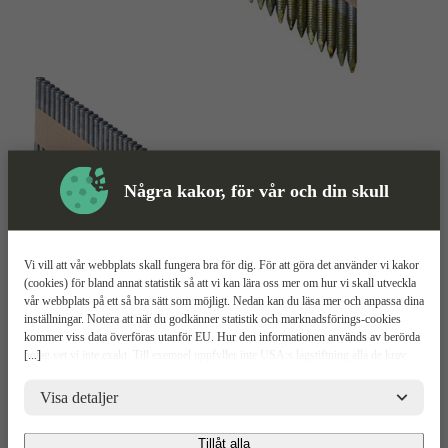
Några kakor, för vår och din skull
Vi vill att vår webbplats skall fungera bra för dig. För att göra det använder vi kakor
(cookies) för bland annat statistik så att vi kan lära oss mer om hur vi skall utveckla
Spik
Mer information
vår webbplats på ett så bra sätt som möjligt. Nedan kan du läsa mer och anpassa dina
inställningar. Notera att när du godkänner statistik och marknadsförings-cookies
Senco FZV Diamantspets
kommer viss data överföras utanför EU. Hur den informationen används av berörda
[...]
bolag vet vi inte exakt. Till exempel uppfyller inte USA:s lagstiftning alla de krav
gällande hantering av personuppgifter som ställs inom EU, vilket kan innebära vissa
Varmförzinkas
risker för dina personuppgifter. De berörda bolagen måste lämna över uppgifter till
Visa detaljer
34°
brottsbekämpande myndigheter i USA om de får en sådan begäran. Det kan dock
Diamantspets
vara svårt eller omöjligt för dig att hävda dina rättigheter, t.ex. rätten till radering,
Tillåt alla
gällande eventuella personuppgifter som de brottsbekämpande myndigheterna har