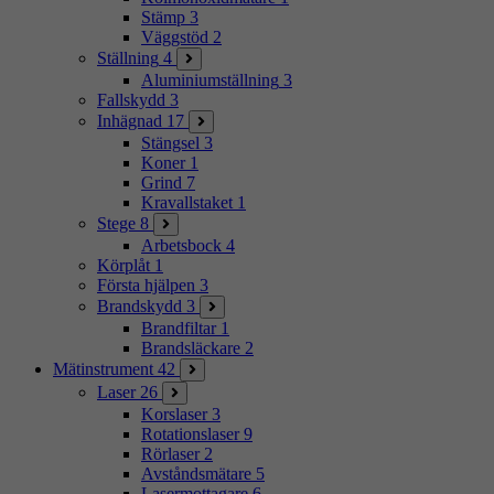
Stämp
3
Väggstöd
2
Ställning
4
Aluminiumställning
3
Fallskydd
3
Inhägnad
17
Stängsel
3
Koner
1
Grind
7
Kravallstaket
1
Stege
8
Arbetsbock
4
Körplåt
1
Första hjälpen
3
Brandskydd
3
Brandfiltar
1
Brandsläckare
2
Mätinstrument
42
Laser
26
Korslaser
3
Rotationslaser
9
Rörlaser
2
Avståndsmätare
5
Lasermottagare
6