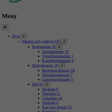
Meny
Stäng
Hyra
Maskin och verktyg
433
Borrmaskin
28
Borrhammare
19
Vinkelborrmaskin
1
Kombiborrmaskin
6
Skruvdragare
30
Borrskruvdragare
18
Slagskruvdragare
7
Gipsskruvdragare
5
Såg
91
Sticksåg
6
Tigersåg
11
Cirkelsåg
14
Sänksåg
6
Kap och gersåg
15
Bandsåg
2