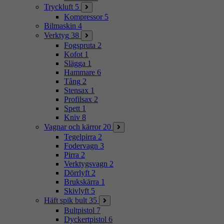
Tryckluft
5
Kompressor
5
Bilmaskin
4
Verktyg
38
Fogspruta
2
Kofot
1
Slägga
1
Hammare
6
Tång
2
Stensax
1
Profilsax
2
Spett
1
Kniv
8
Vagnar och kärror
20
Tegelpirra
2
Fodervagn
3
Pirra
2
Verktygsvagn
2
Dörrlyft
2
Brukskärra
1
Skivlyft
5
Häft spik bult
35
Bultpistol
7
Dyckertpistol
6