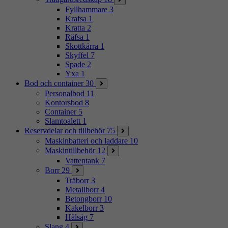
Fyllhammare
3
Krafsa
1
Kratta
2
Räfsa
1
Skottkärra
1
Skyffel
7
Spade
2
Yxa
1
Bod och container
30
Personalbod
11
Kontorsbod
8
Container
5
Slamtoalett
1
Reservdelar och tillbehör
75
Maskinbatteri och laddare
10
Maskintillbehör
12
Vattentank
7
Borr
29
Träborr
3
Metallborr
4
Betongborr
10
Kakelborr
3
Hålsåg
7
Slang
4