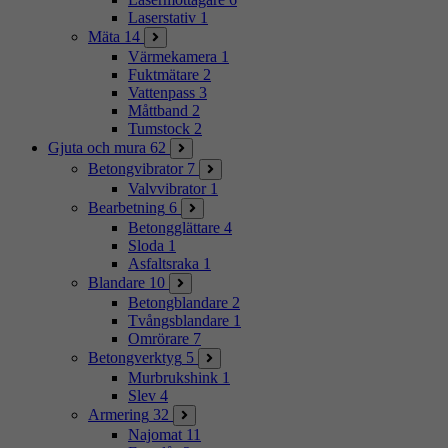
Laserstativ
1
Mäta
14
Värmekamera
1
Fuktmätare
2
Vattenpass
3
Måttband
2
Tumstock
2
Gjuta och mura
62
Betongvibrator
7
Valvvibrator
1
Bearbetning
6
Betongglättare
4
Sloda
1
Asfaltsraka
1
Blandare
10
Betongblandare
2
Tvångsblandare
1
Omrörare
7
Betongverktyg
5
Murbrukshink
1
Slev
4
Armering
32
Najomat
11