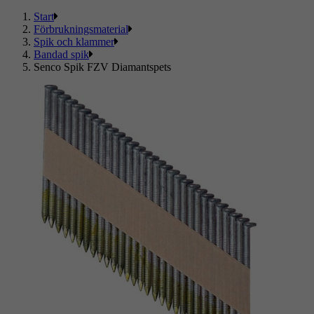
Start
Förbrukningsmaterial
Spik och klammer
Bandad spik
Senco Spik FZV Diamantspets