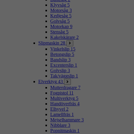
Klyvsåg
5
Motorsåg
3
Kedjesåg
5
Golvsåg
5
Motorkap
9
Stensåg
5
Kakelskärare
2
Slipmaskin
28
Vinkelslip
15
Betongslip
5
Bandslip
3
Excenterslip
1
Golvslip
3
Tak/väggslip
1
Elverktyg
43
Mutterdragare
7
Fogpistol
11
Multiverktyg
5
Handöverfräs
4
Elhyvel
2
Lamellfräs
1
Mejselhammare
3
Nibblare
3
Popnitmaskin
1