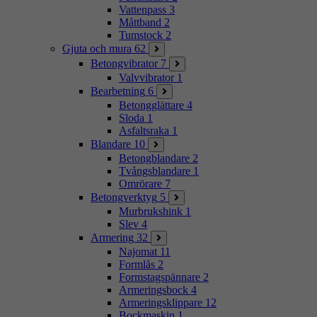
Vattenpass
3
Måttband
2
Tumstock
2
Gjuta och mura
62
Betongvibrator
7
Valvvibrator
1
Bearbetning
6
Betongglättare
4
Sloda
1
Asfaltsraka
1
Blandare
10
Betongblandare
2
Tvångsblandare
1
Omrörare
7
Betongverktyg
5
Murbrukshink
1
Slev
4
Armering
32
Najomat
11
Formlås
2
Formstagspännare
2
Armeringsbock
4
Armeringsklippare
12
Bockmaskin
1