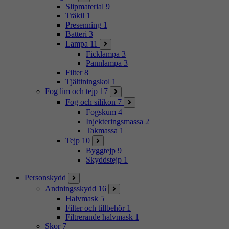
Slipmaterial
9
Träkil
1
Presenning
1
Batteri
3
Lampa
11
Ficklampa
3
Pannlampa
3
Filter
8
Tjältiningskol
1
Fog lim och tejp
17
Fog och silikon
7
Fogskum
4
Injekteringsmassa
2
Takmassa
1
Tejp
10
Byggtejp
9
Skyddstejp
1
Personskydd
Andningsskydd
16
Halvmask
5
Filter och tillbehör
1
Filtrerande halvmask
1
Skor
7