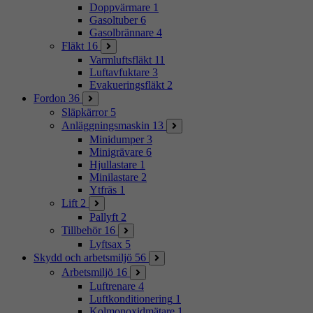
Doppvärmare
1
Gasoltuber
6
Gasolbrännare
4
Fläkt
16
Varmluftsfläkt
11
Luftavfuktare
3
Evakueringsfläkt
2
Fordon
36
Släpkärror
5
Anläggningsmaskin
13
Minidumper
3
Minigrävare
6
Hjullastare
1
Minilastare
2
Ytfräs
1
Lift
2
Pallyft
2
Tillbehör
16
Lyftsax
5
Skydd och arbetsmiljö
56
Arbetsmiljö
16
Luftrenare
4
Luftkonditionering
1
Kolmonoxidmätare
1