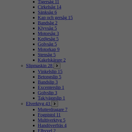
Tigersåg
11
Cirkelsåg
14
Sänksåg
6
Kap och gersåg
15
Bandsåg
2
Klyvsåg
5
Motorsåg
3
Kedjesåg
5
Golvsåg
5
Motorkap
9
Stensåg
5
Kakelskärare
2
Slipmaskin
28
Vinkelslip
15
Betongslip
5
Bandslip
3
Excenterslip
1
Golvslip
3
Tak/väggslip
1
Elverktyg
43
Mutterdragare
7
Fogpistol
11
Multiverktyg
5
Handöverfräs
4
Elhyvel
2