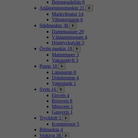
Betongspårfräs
6
Anläggningsmaskin
21
Markvibrator
14
Vibratorstamp
6
Städmaskin
38
Dammsugare
29
Våtdammsugare
4
Högtryckstvätt
3
Övrig maskin
18
Mattstripper
3
Vakuumlyft
3
Pump
18
Länspump
8
Dränkpump
4
Vattentank
1
Svets
16
Elsvets
4
Rörsvets
8
Migsvets
1
Gassvets
1
Tryckluft
5
Kompressor
5
Bilmaskin
4
Verktyg
38