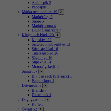
Ankarspik
2
Pappspik
1
Märka och markera
19
Markörfärg
3
Snöre
5
Markörpenna
4
Djuphålsmärkare
4
Klinga och blad
120
Kapskiva
32
Sågblad multiverktyg
13
Sticksågsblad
16
Tigersågsblad
26
Sågklinga
16
Slipskiva
14
Motorsågskedja
2
Sanitet
37
Big bag säck (SH-säck)
1
Papperskorg
1
Drivmedel
8
Bränsle
7
Dieseltank
1
Dagligvaror
2
Kaffe
2
Övrigt
52