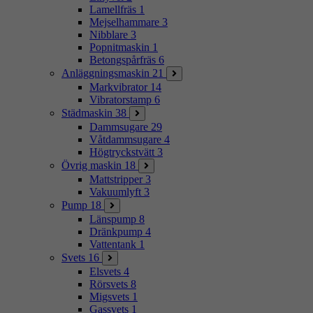
Lamellfräs
1
Mejselhammare
3
Nibblare
3
Popnitmaskin
1
Betongspårfräs
6
Anläggningsmaskin
21
Markvibrator
14
Vibratorstamp
6
Städmaskin
38
Dammsugare
29
Våtdammsugare
4
Högtryckstvätt
3
Övrig maskin
18
Mattstripper
3
Vakuumlyft
3
Pump
18
Länspump
8
Dränkpump
4
Vattentank
1
Svets
16
Elsvets
4
Rörsvets
8
Migsvets
1
Gassvets
1