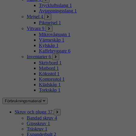
Tryckluftsslang
1
Avtappningsslang
1
Mejsel
4
Pikmejsel
1
Vitvara
9
Mikrovågsugn
1
Värmeskåp
1
Kylskåp
1
Kaffebryggare
6
Inventarier
6
Skrivbord
1
Matbord
1
Köksstol
1
Kontorsstol
1
Klädskåp
1
Torkskåp
1
Förbrukningsmaterial
Skruv och plugg
37
Bandad skruv
4
Gipsskruv
1
Träskruv
1
Expanderbult
2