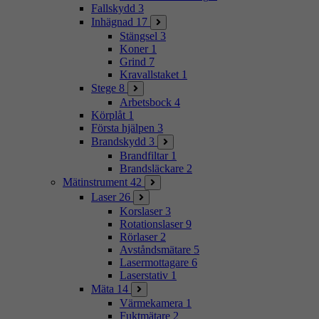
Fallskydd
3
Inhägnad
17
Stängsel
3
Koner
1
Grind
7
Kravallstaket
1
Stege
8
Arbetsbock
4
Körplåt
1
Första hjälpen
3
Brandskydd
3
Brandfiltar
1
Brandsläckare
2
Mätinstrument
42
Laser
26
Korslaser
3
Rotationslaser
9
Rörlaser
2
Avståndsmätare
5
Lasermottagare
6
Laserstativ
1
Mäta
14
Värmekamera
1
Fuktmätare
2