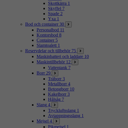
Skottkärra
1
Skyffel
7
Spade
2
Yxa
1
Bod och container
30
Personalbod
11
Kontorsbod
8
Container
5
Slamtoalett
1
Reservdelar och tillbehör
75
Maskinbatteri och laddare
10
Maskintillbehör
12
Vattentank
7
Borr
29
Träborr
3
Metallborr
4
Betongborr
10
Kakelborr
3
Hålsåg
7
Slang
4
Tryckluftsslang
1
Avtappningsslang
1
Mejsel
4
Pikmejsel
1