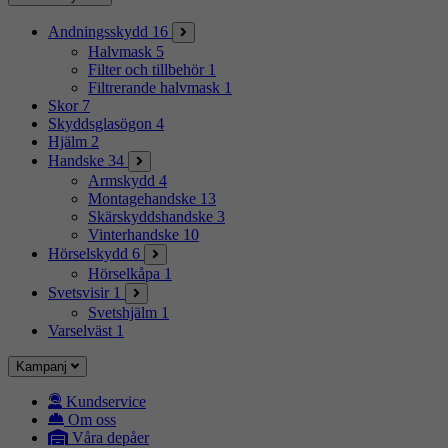
Andningsskydd
16
Halvmask
5
Filter och tillbehör
1
Filtrerande halvmask
1
Skor
7
Skyddsglasögon
4
Hjälm
2
Handske
34
Armskydd
4
Montagehandske
13
Skärskyddshandske
3
Vinterhandske
10
Hörselskydd
6
Hörselkåpa
1
Svetsvisir
1
Svetshjälm
1
Varselväst
1
Kampanj
Kundservice
Om oss
Våra depåer