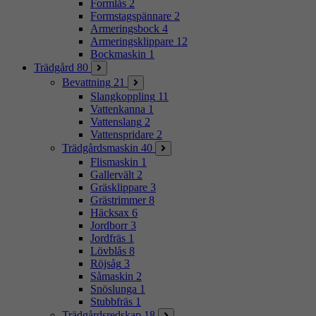
Formlås
2
Formstagspännare
2
Armeringsbock
4
Armeringsklippare
12
Bockmaskin
1
Trädgård
80
Bevattning
21
Slangkoppling
11
Vattenkanna
1
Vattenslang
2
Vattenspridare
2
Trädgårdsmaskin
40
Flismaskin
1
Gallervält
2
Gräsklippare
3
Grästrimmer
8
Häcksax
6
Jordborr
3
Jordfräs
1
Lövblås
8
Röjsåg
3
Såmaskin
2
Snöslunga
1
Stubbfräs
1
Trädgårdsredskap
18