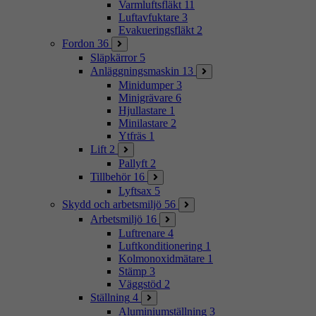
Varmluftsfläkt
11
Luftavfuktare
3
Evakueringsfläkt
2
Fordon
36
Släpkärror
5
Anläggningsmaskin
13
Minidumper
3
Minigrävare
6
Hjullastare
1
Minilastare
2
Ytfräs
1
Lift
2
Pallyft
2
Tillbehör
16
Lyftsax
5
Skydd och arbetsmiljö
56
Arbetsmiljö
16
Luftrenare
4
Luftkonditionering
1
Kolmonoxidmätare
1
Stämp
3
Väggstöd
2
Ställning
4
Aluminiumställning
3