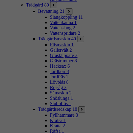
Trädgård
80
Bevattning
21
Slangkoppling
11
Vattenkanna
1
Vattenslang
2
Vattenspridare
2
Trädgårdsmaskin
40
Flismaskin
1
Gallervält
2
Gräsklippare
3
Grästrimmer
8
Häcksax
6
Jordborr
3
Jordfräs
1
Lövblås
8
Röjsåg
3
Såmaskin
2
Snöslunga
1
Stubbfräs
1
Trädgårdsredskap
18
Fyllhammare
3
Krafsa
1
Kratta
2
Räfsa
1