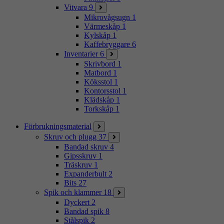
Vitvara
9
Mikrovågsugn
1
Värmeskåp
1
Kylskåp
1
Kaffebryggare
6
Inventarier
6
Skrivbord
1
Matbord
1
Köksstol
1
Kontorsstol
1
Klädskåp
1
Torkskåp
1
Förbrukningsmaterial
Skruv och plugg
37
Bandad skruv
4
Gipsskruv
1
Träskruv
1
Expanderbult
2
Bits
27
Spik och klammer
18
Dyckert
2
Bandad spik
8
Stålspik
2