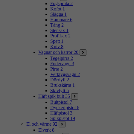
Fogspruta
2
Kofot
1
Slägga
1
Hammare
6
Tång
2
Stensax
1
Profilsax
2
Spett
1
Kniv
8
Vagnar och kärror
20
Tegelpirra
2
Fodervagn
3
Pirra
2
Verktygsvagn
2
Dörrlyft
2
Brukskärra
1
Skivlyft
5
Häft spik bult
35
Bultpistol
7
Dyckertpistol
6
Häftpistol
3
Spikpistol
19
El och värme
92
Elverk
8