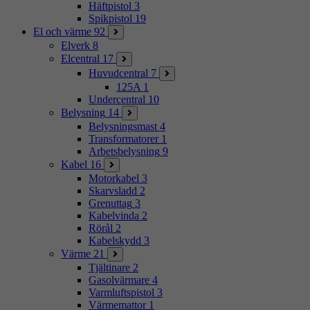
Häftpistol
3
Spikpistol
19
El och värme
92
Elverk
8
Elcentral
17
Huvudcentral
7
125A
1
Undercentral
10
Belysning
14
Belysningsmast
4
Transformatorer
1
Arbetsbelysning
9
Kabel
16
Motorkabel
3
Skarvsladd
2
Grenuttag
3
Kabelvinda
2
Rörål
2
Kabelskydd
3
Värme
21
Tjältinare
2
Gasolvärmare
4
Varmluftspistol
3
Värmemattor
1