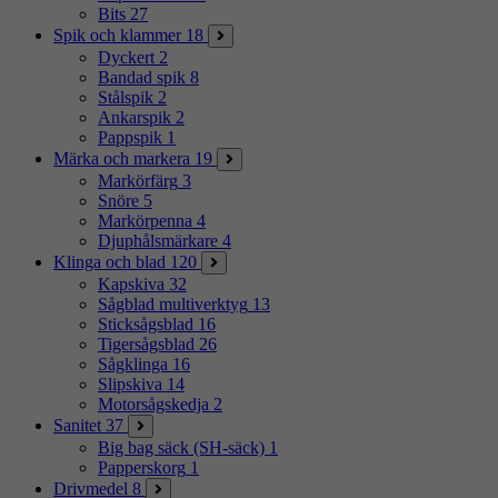
Bits
27
Spik och klammer
18
Dyckert
2
Bandad spik
8
Stålspik
2
Ankarspik
2
Pappspik
1
Märka och markera
19
Markörfärg
3
Snöre
5
Markörpenna
4
Djuphålsmärkare
4
Klinga och blad
120
Kapskiva
32
Sågblad multiverktyg
13
Sticksågsblad
16
Tigersågsblad
26
Sågklinga
16
Slipskiva
14
Motorsågskedja
2
Sanitet
37
Big bag säck (SH-säck)
1
Papperskorg
1
Drivmedel
8