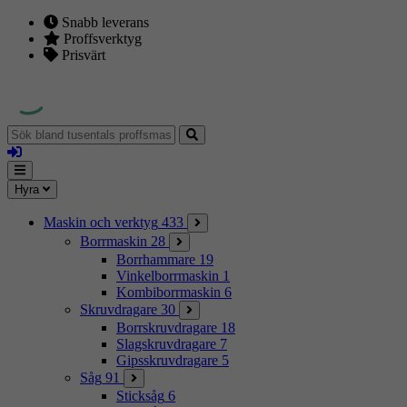
Snabb leverans
Proffsverktyg
Prisvärt
Sök
bland
Logga
tusentals
in
proffsmaskiner
Mina
Meny
Hyra
sidor
Maskin och verktyg
433
Borrmaskin
28
Borrhammare
19
Vinkelborrmaskin
1
Kombiborrmaskin
6
Skruvdragare
30
Borrskruvdragare
18
Slagskruvdragare
7
Gipsskruvdragare
5
Såg
91
Sticksåg
6