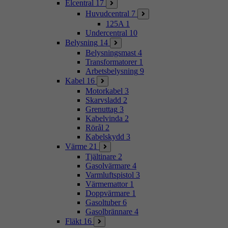
Elcentral
17
Huvudcentral
7
125A
1
Undercentral
10
Belysning
14
Belysningsmast
4
Transformatorer
1
Arbetsbelysning
9
Kabel
16
Motorkabel
3
Skarvsladd
2
Grenuttag
3
Kabelvinda
2
Rörål
2
Kabelskydd
3
Värme
21
Tjältinare
2
Gasolvärmare
4
Varmluftspistol
3
Värmemattor
1
Doppvärmare
1
Gasoltuber
6
Gasolbrännare
4
Fläkt
16