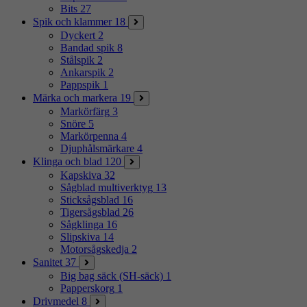
Bits
27
Spik och klammer
18
Dyckert
2
Bandad spik
8
Stålspik
2
Ankarspik
2
Pappspik
1
Märka och markera
19
Markörfärg
3
Snöre
5
Markörpenna
4
Djuphålsmärkare
4
Klinga och blad
120
Kapskiva
32
Sågblad multiverktyg
13
Sticksågsblad
16
Tigersågsblad
26
Sågklinga
16
Slipskiva
14
Motorsågskedja
2
Sanitet
37
Big bag säck (SH-säck)
1
Papperskorg
1
Drivmedel
8