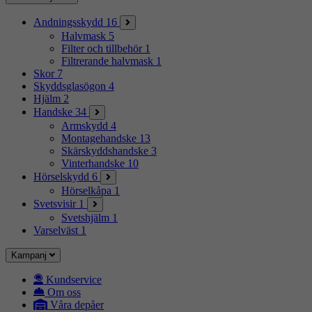
Andningsskydd
16
Halvmask
5
Filter och tillbehör
1
Filtrerande halvmask
1
Skor
7
Skyddsglasögon
4
Hjälm
2
Handske
34
Armskydd
4
Montagehandske
13
Skärskyddshandske
3
Vinterhandske
10
Hörselskydd
6
Hörselkåpa
1
Svetsvisir
1
Svetshjälm
1
Varselväst
1
Kampanj
Kundservice
Om oss
Våra depåer