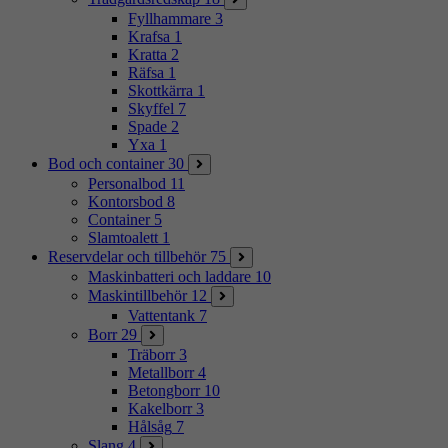
Fyllhammare
3
Krafsa
1
Kratta
2
Räfsa
1
Skottkärra
1
Skyffel
7
Spade
2
Yxa
1
Bod och container
30
Personalbod
11
Kontorsbod
8
Container
5
Slamtoalett
1
Reservdelar och tillbehör
75
Maskinbatteri och laddare
10
Maskintillbehör
12
Vattentank
7
Borr
29
Träborr
3
Metallborr
4
Betongborr
10
Kakelborr
3
Hålsåg
7
Slang
4