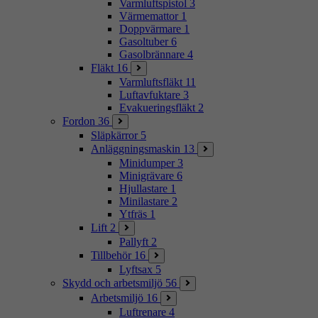
Varmluftspistol
3
Värmemattor
1
Doppvärmare
1
Gasoltuber
6
Gasolbrännare
4
Fläkt
16
Varmluftsfläkt
11
Luftavfuktare
3
Evakueringsfläkt
2
Fordon
36
Släpkärror
5
Anläggningsmaskin
13
Minidumper
3
Minigrävare
6
Hjullastare
1
Minilastare
2
Ytfräs
1
Lift
2
Pallyft
2
Tillbehör
16
Lyftsax
5
Skydd och arbetsmiljö
56
Arbetsmiljö
16
Luftrenare
4