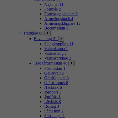
Najomat
11
Formlås
2
Formstagspännare
2
Armeringsbock
4
Armeringsklippare
12
Bockmaskin
1
Trädgård
80
Bevattning
21
Slangkoppling
11
Vattenkanna
1
Vattenslang
2
Vattenspridare
2
Trädgårdsmaskin
40
Flismaskin
1
Gallervält
2
Gräsklippare
3
Grästrimmer
8
Häcksax
6
Jordborr
3
Jordfräs
1
Lövblås
8
Röjsåg
3
Såmaskin
2
Snöslunga
1