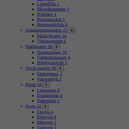
Lamellfräs
1
Mejselhammare
3
Nibblare
3
Popnitmaskin
1
Betongspårfräs
6
Anläggningsmaskin
21
Markvibrator
14
Vibratorstamp
6
Städmaskin
38
Dammsugare
29
Våtdammsugare
4
Högtryckstvätt
3
Övrig maskin
18
Mattstripper
3
Vakuumlyft
3
Pump
18
Länspump
8
Dränkpump
4
Vattentank
1
Svets
16
Elsvets
4
Rörsvets
8
Migsvets
1
Gassvets
1