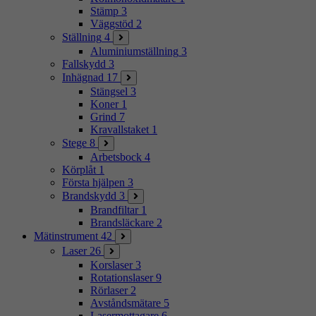
Stämp
3
Väggstöd
2
Ställning
4
Aluminiumställning
3
Fallskydd
3
Inhägnad
17
Stängsel
3
Koner
1
Grind
7
Kravallstaket
1
Stege
8
Arbetsbock
4
Körplåt
1
Första hjälpen
3
Brandskydd
3
Brandfiltar
1
Brandsläckare
2
Mätinstrument
42
Laser
26
Korslaser
3
Rotationslaser
9
Rörlaser
2
Avståndsmätare
5
Lasermottagare
6