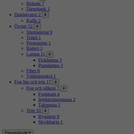
Bränsle
7
Dieseltank
1
Dagligvaror
2
Kaffe
2
Övrigt
52
Slipmaterial
9
Träkil
1
Presenning
1
Batteri
3
Lampa
11
Ficklampa
3
Pannlampa
3
Filter
8
Tjältiningskol
1
Fog lim och tejp
17
Fog och silikon
7
Fogskum
4
Injekteringsmassa
2
Takmassa
1
Tejp
10
Byggtejp
9
Skyddstejp
1
Personskydd