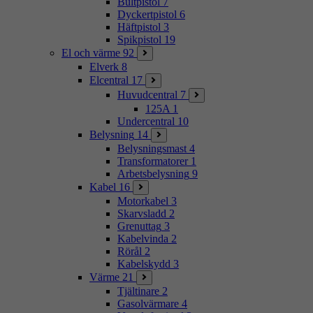
Bultpistol
7
Dyckertpistol
6
Häftpistol
3
Spikpistol
19
El och värme
92
Elverk
8
Elcentral
17
Huvudcentral
7
125A
1
Undercentral
10
Belysning
14
Belysningsmast
4
Transformatorer
1
Arbetsbelysning
9
Kabel
16
Motorkabel
3
Skarvsladd
2
Grenuttag
3
Kabelvinda
2
Rörål
2
Kabelskydd
3
Värme
21
Tjältinare
2
Gasolvärmare
4