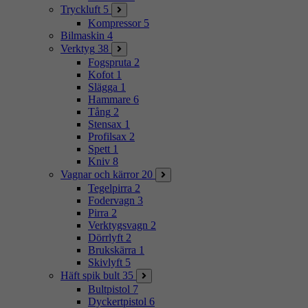
Tryckluft
5
Kompressor
5
Bilmaskin
4
Verktyg
38
Fogspruta
2
Kofot
1
Slägga
1
Hammare
6
Tång
2
Stensax
1
Profilsax
2
Spett
1
Kniv
8
Vagnar och kärror
20
Tegelpirra
2
Fodervagn
3
Pirra
2
Verktygsvagn
2
Dörrlyft
2
Brukskärra
1
Skivlyft
5
Häft spik bult
35
Bultpistol
7
Dyckertpistol
6