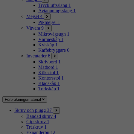
Tryckluftsslang
1
Avtappningsslang
1
Mejsel
4
Pikmejsel
1
Vitvara
9
Mikrovågsugn
1
Värmeskåp
1
Kylskåp
1
Kaffebryggare
6
Inventarier
6
Skrivbord
1
Matbord
1
Köksstol
1
Kontorsstol
1
Klädskåp
1
Torkskåp
1
Förbrukningsmaterial
Skruv och plugg
37
Bandad skruv
4
Gipsskruv
1
Träskruv
1
Expanderbult
2