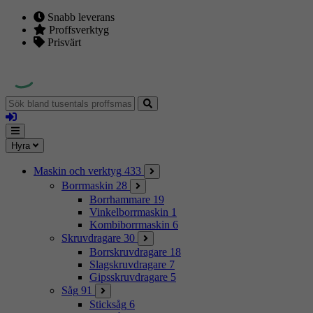
Snabb leverans
Proffsverktyg
Prisvärt
Sök
bland
Logga
tusentals
in
proffsmaskiner
Mina
Meny
Hyra
sidor
Maskin och verktyg
433
Borrmaskin
28
Borrhammare
19
Vinkelborrmaskin
1
Kombiborrmaskin
6
Skruvdragare
30
Borrskruvdragare
18
Slagskruvdragare
7
Gipsskruvdragare
5
Såg
91
Sticksåg
6