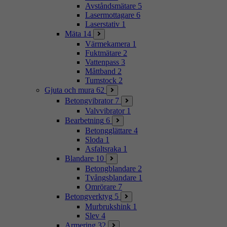
Avståndsmätare
5
Lasermottagare
6
Laserstativ
1
Mäta
14
Värmekamera
1
Fuktmätare
2
Vattenpass
3
Måttband
2
Tumstock
2
Gjuta och mura
62
Betongvibrator
7
Valvvibrator
1
Bearbetning
6
Betongglättare
4
Sloda
1
Asfaltsraka
1
Blandare
10
Betongblandare
2
Tvångsblandare
1
Omrörare
7
Betongverktyg
5
Murbrukshink
1
Slev
4
Armering
32