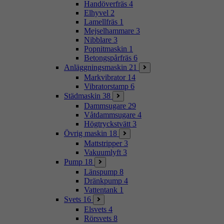
Handöverfräs
4
Elhyvel
2
Lamellfräs
1
Mejselhammare
3
Nibblare
3
Popnitmaskin
1
Betongspårfräs
6
Anläggningsmaskin
21
Markvibrator
14
Vibratorstamp
6
Städmaskin
38
Dammsugare
29
Våtdammsugare
4
Högtryckstvätt
3
Övrig maskin
18
Mattstripper
3
Vakuumlyft
3
Pump
18
Länspump
8
Dränkpump
4
Vattentank
1
Svets
16
Elsvets
4
Rörsvets
8