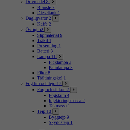
Drivmedel
8
Bränsle
7
Dieseltank
1
Dagligvaror
2
Kaffe
2
Övrigt
52
Slipmaterial
9
Träkil
1
Presenning
1
Batteri
3
Lampa
11
Ficklampa
3
Pannlampa
3
Filter
8
Tjältiningskol
1
Fog lim och tejp
17
Fog och silikon
7
Fogskum
4
Injekteringsmassa
2
Takmassa
1
Tejp
10
Byggtejp
9
Skyddstejp
1