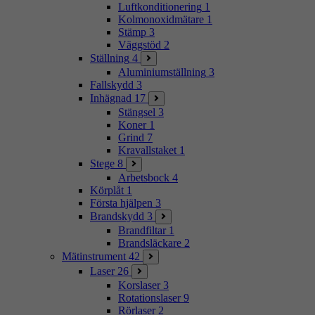
Luftkonditionering
1
Kolmonoxidmätare
1
Stämp
3
Väggstöd
2
Ställning
4
Aluminiumställning
3
Fallskydd
3
Inhägnad
17
Stängsel
3
Koner
1
Grind
7
Kravallstaket
1
Stege
8
Arbetsbock
4
Körplåt
1
Första hjälpen
3
Brandskydd
3
Brandfiltar
1
Brandsläckare
2
Mätinstrument
42
Laser
26
Korslaser
3
Rotationslaser
9
Rörlaser
2