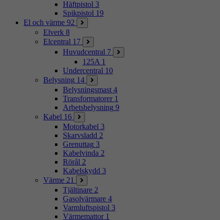
Häftpistol
3
Spikpistol
19
El och värme
92
Elverk
8
Elcentral
17
Huvudcentral
7
125A
1
Undercentral
10
Belysning
14
Belysningsmast
4
Transformatorer
1
Arbetsbelysning
9
Kabel
16
Motorkabel
3
Skarvsladd
2
Grenuttag
3
Kabelvinda
2
Rörål
2
Kabelskydd
3
Värme
21
Tjältinare
2
Gasolvärmare
4
Varmluftspistol
3
Värmemattor
1