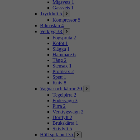
Migsvets
1
Gassvets
1
Tryckluft
5
Kompressor
5
Bilmaskin
4
Verktyg
38
Fogspruta
2
Kofot
1
Slägga
1
Hammare
6
Tång
2
Stensax
1
Profilsax
2
Spett
1
Kniv
8
Vagnar och kärror
20
Tegelpirra
2
Fodervagn
3
Pirra
2
Verktygsvagn
2
Dörrlyft
2
Brukskärra
1
Skivlyft
5
Häft spik bult
35