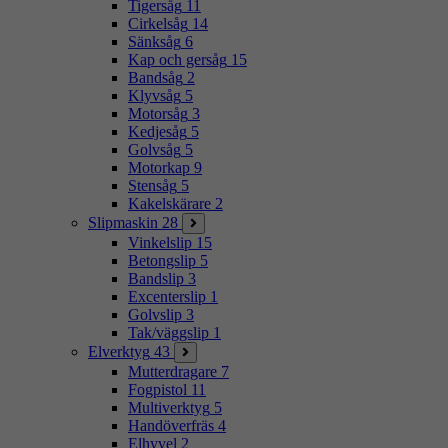
Tigersåg
11
Cirkelsåg
14
Sänksåg
6
Kap och gersåg
15
Bandsåg
2
Klyvsåg
5
Motorsåg
3
Kedjesåg
5
Golvsåg
5
Motorkap
9
Stensåg
5
Kakelskärare
2
Slipmaskin
28
Vinkelslip
15
Betongslip
5
Bandslip
3
Excenterslip
1
Golvslip
3
Tak/väggslip
1
Elverktyg
43
Mutterdragare
7
Fogpistol
11
Multiverktyg
5
Handöverfräs
4
Elhyvel
2