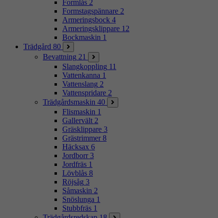
Formlås
2
Formstagspännare
2
Armeringsbock
4
Armeringsklippare
12
Bockmaskin
1
Trädgård
80
Bevattning
21
Slangkoppling
11
Vattenkanna
1
Vattenslang
2
Vattenspridare
2
Trädgårdsmaskin
40
Flismaskin
1
Gallervält
2
Gräsklippare
3
Grästrimmer
8
Häcksax
6
Jordborr
3
Jordfräs
1
Lövblås
8
Röjsåg
3
Såmaskin
2
Snöslunga
1
Stubbfräs
1
Trädgårdsredskap
18