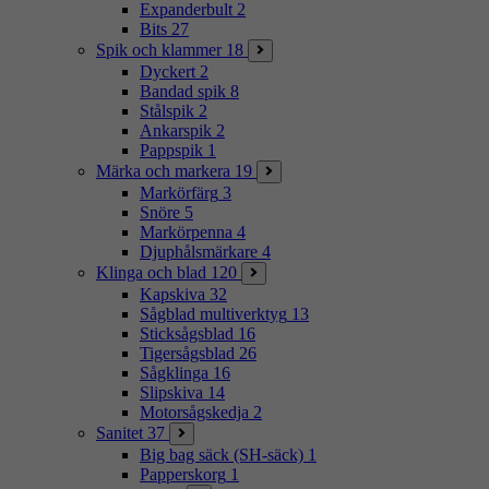
Expanderbult
2
Bits
27
Spik och klammer
18
Dyckert
2
Bandad spik
8
Stålspik
2
Ankarspik
2
Pappspik
1
Märka och markera
19
Markörfärg
3
Snöre
5
Markörpenna
4
Djuphålsmärkare
4
Klinga och blad
120
Kapskiva
32
Sågblad multiverktyg
13
Sticksågsblad
16
Tigersågsblad
26
Sågklinga
16
Slipskiva
14
Motorsågskedja
2
Sanitet
37
Big bag säck (SH-säck)
1
Papperskorg
1