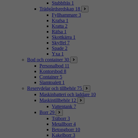
Stubbfräs
1
Trädgårdsredskap
18
Fyllhammare
3
Krafsa
1
Kratta
2
Räfsa
1
Skottkärra
1
Skyffel
7
Spade
2
Yxa
1
Bod och container
30
Personalbod
11
Kontorsbod
8
Container
5
Slamtoalett
1
Reservdelar och tillbehör
75
Maskinbatteri och laddare
10
Maskintillbehör
12
Vattentank
7
Borr
29
Träborr
3
Metallborr
4
Betongborr
10
Kakelborr
3