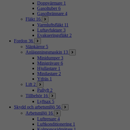
Doppvärmare
1
Gasoltuber
6
Gasolbrännare
4
Fläkt
16
Varmluftsfläkt
11
Luftavfuktare
3
Evakueringsfläkt
2
Fordon
36
Släpkärror
5
Anläggningsmaskin
13
Minidumper
3
Minigrävare
6
Hjullastare
1
Minilastare
2
Ytfräs
1
Lift
2
Pallyft
2
Tillbehör
16
Lyftsax
5
Skydd och arbetsmiljö
56
Arbetsmiljö
16
Luftrenare
4
Luftkonditionering
1
Kolmonoxidmätare
1