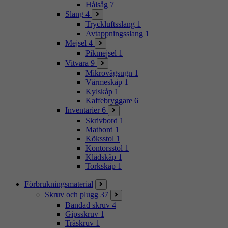
Hålsåg
7
Slang
4
Tryckluftsslang
1
Avtappningsslang
1
Mejsel
4
Pikmejsel
1
Vitvara
9
Mikrovågsugn
1
Värmeskåp
1
Kylskåp
1
Kaffebryggare
6
Inventarier
6
Skrivbord
1
Matbord
1
Köksstol
1
Kontorsstol
1
Klädskåp
1
Torkskåp
1
Förbrukningsmaterial
Skruv och plugg
37
Bandad skruv
4
Gipsskruv
1
Träskruv
1