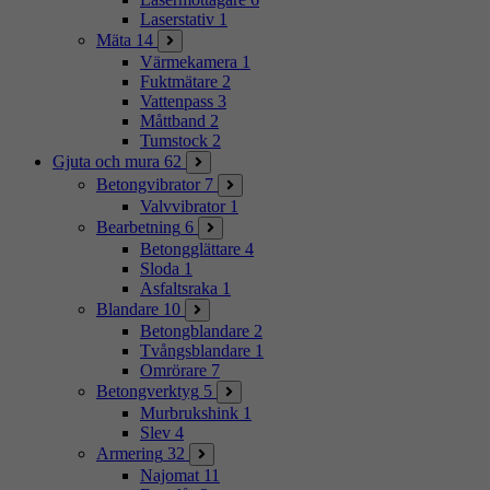
Laserstativ
1
Mäta
14
Värmekamera
1
Fuktmätare
2
Vattenpass
3
Måttband
2
Tumstock
2
Gjuta och mura
62
Betongvibrator
7
Valvvibrator
1
Bearbetning
6
Betongglättare
4
Sloda
1
Asfaltsraka
1
Blandare
10
Betongblandare
2
Tvångsblandare
1
Omrörare
7
Betongverktyg
5
Murbrukshink
1
Slev
4
Armering
32
Najomat
11