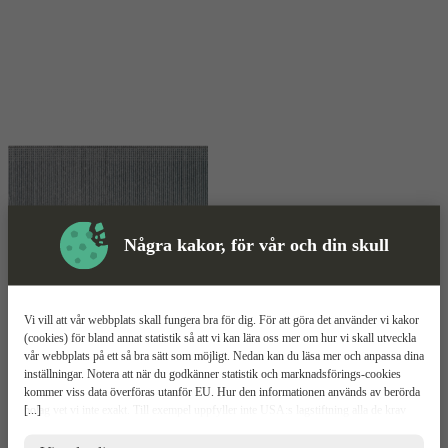
Några kakor, för vår och din skull
Skyddsutrustning
Vi vill att vår webbplats skall fungera bra för dig. För att göra det använder vi kakor
Dyckert
Mer information
(cookies) för bland annat statistik så att vi kan lära oss mer om hur vi skall utveckla
vår webbplats på ett så bra sätt som möjligt. Nedan kan du läsa mer och anpassa dina
MFT Mini CNK
inställningar. Notera att när du godkänner statistik och marknadsförings-cookies
kommer viss data överföras utanför EU. Hur den informationen används av berörda
[...]
bolag vet vi inte exakt. Till exempel uppfyller inte USA:s lagstiftning alla de krav
Elförzinkad
gällande hantering av personuppgifter som ställs inom EU, vilket kan innebära vissa
För raka magasin
risker för dina personuppgifter. De berörda bolagen måste lämna över uppgifter till