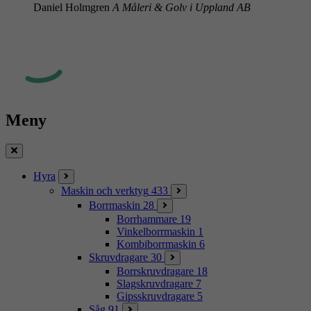
Daniel Holmgren
A Måleri & Golv i Uppland AB
Meny
Stäng
Hyra
Maskin och verktyg
433
Borrmaskin
28
Borrhammare
19
Vinkelborrmaskin
1
Kombiborrmaskin
6
Skruvdragare
30
Borrskruvdragare
18
Slagskruvdragare
7
Gipsskruvdragare
5
Såg
91