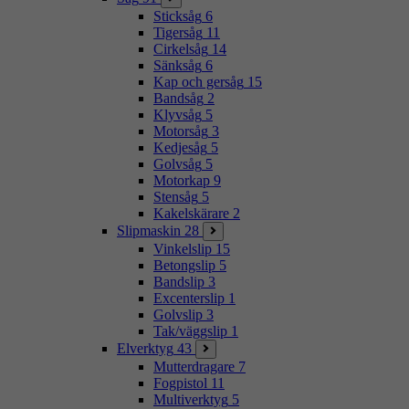
Sticksåg
6
Tigersåg
11
Cirkelsåg
14
Sänksåg
6
Kap och gersåg
15
Bandsåg
2
Klyvsåg
5
Motorsåg
3
Kedjesåg
5
Golvsåg
5
Motorkap
9
Stensåg
5
Kakelskärare
2
Slipmaskin
28
Vinkelslip
15
Betongslip
5
Bandslip
3
Excenterslip
1
Golvslip
3
Tak/väggslip
1
Elverktyg
43
Mutterdragare
7
Fogpistol
11
Multiverktyg
5