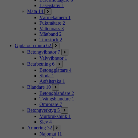
Laserstativ
1
Mäta
14
Värmekamera
1
Fuktmätare
2
Vattenpass
3
Måttband
2
Tumstock
2
Gjuta och mura
62
Betongvibrator
7
Valvvibrator
1
Bearbetning
6
Betongglättare
4
Sloda
1
Asfaltsraka
1
Blandare
10
Betongblandare
2
Tvångsblandare
1
Omrörare
7
Betongverktyg
5
Murbrukshink
1
Slev
4
Armering
32
Najomat
11