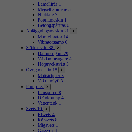
Lamellfräs
1
Mejselhammare
3
Nibblare
3
Popnitmaskin
1
Betongspårfräs
6
Anläggningsmaskin
21
Markvibrator
14
Vibratorstamp
6
Städmaskin
38
Dammsugare
29
Våtdammsugare
4
Högtryckstvätt
3
Övrig maskin
18
Mattstripper
3
Vakuumlyft
3
Pump
18
Länspump
8
Dränkpump
4
Vattentank
1
Svets
16
Elsvets
4
Rörsvets
8
Migsvets
1
Gassvets
1