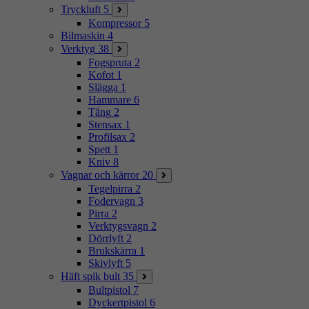
Tryckluft
5
Kompressor
5
Bilmaskin
4
Verktyg
38
Fogspruta
2
Kofot
1
Slägga
1
Hammare
6
Tång
2
Stensax
1
Profilsax
2
Spett
1
Kniv
8
Vagnar och kärror
20
Tegelpirra
2
Fodervagn
3
Pirra
2
Verktygsvagn
2
Dörrlyft
2
Brukskärra
1
Skivlyft
5
Häft spik bult
35
Bultpistol
7
Dyckertpistol
6