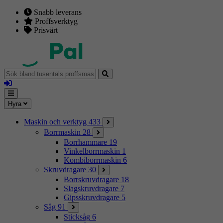
Snabb leverans
Proffsverktyg
Prisvärt
Sök
bland
Logga
tusentals
in
proffsmaskiner
Mina
Meny
Hyra
sidor
Maskin och verktyg
433
Borrmaskin
28
Borrhammare
19
Vinkelborrmaskin
1
Kombiborrmaskin
6
Skruvdragare
30
Borrskruvdragare
18
Slagskruvdragare
7
Gipsskruvdragare
5
Såg
91
Sticksåg
6