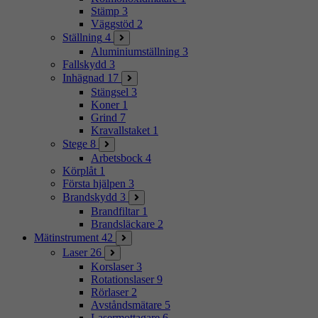
Stämp
3
Väggstöd
2
Ställning
4
Aluminiumställning
3
Fallskydd
3
Inhägnad
17
Stängsel
3
Koner
1
Grind
7
Kravallstaket
1
Stege
8
Arbetsbock
4
Körplåt
1
Första hjälpen
3
Brandskydd
3
Brandfiltar
1
Brandsläckare
2
Mätinstrument
42
Laser
26
Korslaser
3
Rotationslaser
9
Rörlaser
2
Avståndsmätare
5
Lasermottagare
6