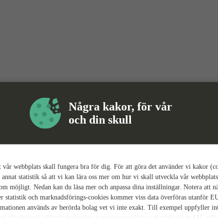
Några kakor, för vår
och din skull
tt vår webbplats skall fungera bra för dig. För att göra det använder vi kakor (c
 annat statistik så att vi kan lära oss mer om hur vi skall utveckla vår webbplats
som möjligt. Nedan kan du läsa mer och anpassa dina inställningar. Notera att n
r statistik och marknadsförings-cookies kommer viss data överföras utanför E
rmationen används av berörda bolag vet vi inte exakt. Till exempel uppfyller i
ing alla de krav gällande hantering av personuppgifter som ställs inom EU, vilk