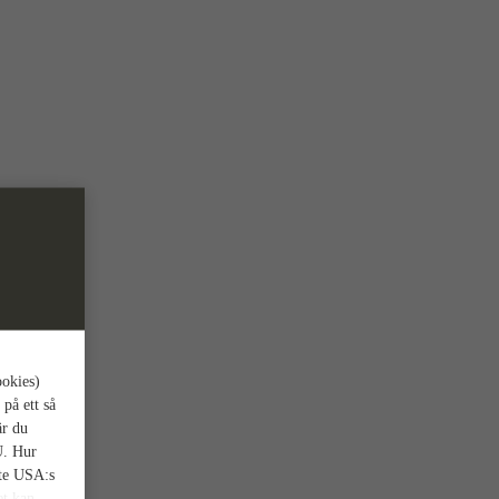
ookies)
 på ett så
är du
U. Hur
nte USA:s
et kan