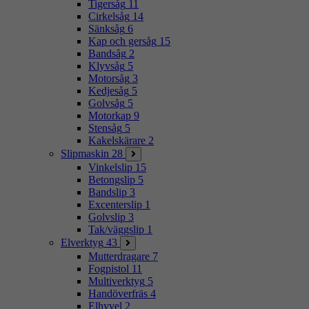
Tigersåg
11
Cirkelsåg
14
Sänksåg
6
Kap och gersåg
15
Bandsåg
2
Klyvsåg
5
Motorsåg
3
Kedjesåg
5
Golvsåg
5
Motorkap
9
Stensåg
5
Kakelskärare
2
Slipmaskin
28
Vinkelslip
15
Betongslip
5
Bandslip
3
Excenterslip
1
Golvslip
3
Tak/väggslip
1
Elverktyg
43
Mutterdragare
7
Fogpistol
11
Multiverktyg
5
Handöverfräs
4
Elhyvel
2