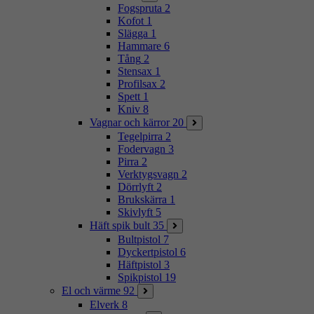
Fogspruta
2
Kofot
1
Slägga
1
Hammare
6
Tång
2
Stensax
1
Profilsax
2
Spett
1
Kniv
8
Vagnar och kärror
20
Tegelpirra
2
Fodervagn
3
Pirra
2
Verktygsvagn
2
Dörrlyft
2
Brukskärra
1
Skivlyft
5
Häft spik bult
35
Bultpistol
7
Dyckertpistol
6
Häftpistol
3
Spikpistol
19
El och värme
92
Elverk
8