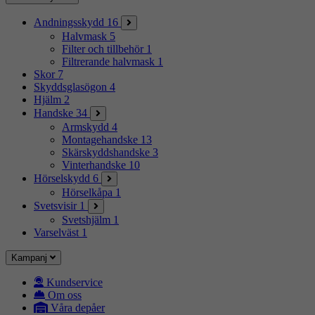
Andningsskydd
16
Halvmask
5
Filter och tillbehör
1
Filtrerande halvmask
1
Skor
7
Skyddsglasögon
4
Hjälm
2
Handske
34
Armskydd
4
Montagehandske
13
Skärskyddshandske
3
Vinterhandske
10
Hörselskydd
6
Hörselkåpa
1
Svetsvisir
1
Svetshjälm
1
Varselväst
1
Kampanj
Kundservice
Om oss
Våra depåer