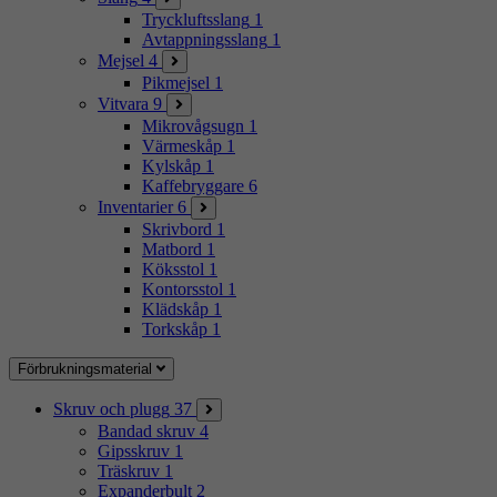
Tryckluftsslang
1
Avtappningsslang
1
Mejsel
4
Pikmejsel
1
Vitvara
9
Mikrovågsugn
1
Värmeskåp
1
Kylskåp
1
Kaffebryggare
6
Inventarier
6
Skrivbord
1
Matbord
1
Köksstol
1
Kontorsstol
1
Klädskåp
1
Torkskåp
1
Förbrukningsmaterial
Skruv och plugg
37
Bandad skruv
4
Gipsskruv
1
Träskruv
1
Expanderbult
2