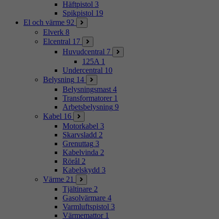
Häftpistol
3
Spikpistol
19
El och värme
92
Elverk
8
Elcentral
17
Huvudcentral
7
125A
1
Undercentral
10
Belysning
14
Belysningsmast
4
Transformatorer
1
Arbetsbelysning
9
Kabel
16
Motorkabel
3
Skarvsladd
2
Grenuttag
3
Kabelvinda
2
Rörål
2
Kabelskydd
3
Värme
21
Tjältinare
2
Gasolvärmare
4
Varmluftspistol
3
Värmemattor
1