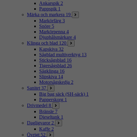
Ankarspik
2
Pappspik
1
Märka och markera
19
Markörfärg
3
Snöre
5
Markörpenna
4
Djuphålsmärkare
4
Klinga och blad
120
Kapskiva
32
Sågblad multiverktyg
13
Sticksågsblad
16
Tigersågsblad
26
Sågklinga
16
Slipskiva
14
Motorsågskedja
2
Sanitet
37
Big bag säck (SH-säck)
1
Papperskorg
1
Drivmedel
8
Bränsle
7
Dieseltank
1
Dagligvaror
2
Kaffe
2
Övrigt
52