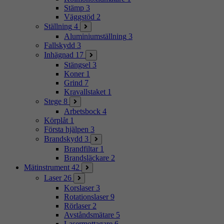
Stämp
3
Väggstöd
2
Ställning
4
Aluminiumställning
3
Fallskydd
3
Inhägnad
17
Stängsel
3
Koner
1
Grind
7
Kravallstaket
1
Stege
8
Arbetsbock
4
Körplåt
1
Första hjälpen
3
Brandskydd
3
Brandfiltar
1
Brandsläckare
2
Mätinstrument
42
Laser
26
Korslaser
3
Rotationslaser
9
Rörlaser
2
Avståndsmätare
5
Lasermottagare
6