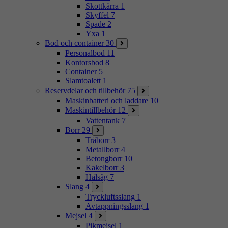
Skottkärra
1
Skyffel
7
Spade
2
Yxa
1
Bod och container
30
Personalbod
11
Kontorsbod
8
Container
5
Slamtoalett
1
Reservdelar och tillbehör
75
Maskinbatteri och laddare
10
Maskintillbehör
12
Vattentank
7
Borr
29
Träborr
3
Metallborr
4
Betongborr
10
Kakelborr
3
Hålsåg
7
Slang
4
Tryckluftsslang
1
Avtappningsslang
1
Mejsel
4
Pikmejsel
1