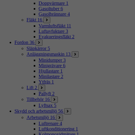
Doppvärmare
1
Gasoltuber
6
Gasolbrännare
4
Fläkt
16
Varmluftsfläkt
11
Luftavfuktare
3
Evakueringsfläkt
2
Fordon
36
Släpkärror
5
Anläggningsmaskin
13
Minidumper
3
Minigrävare
6
Hjullastare
1
Minilastare
2
Ytfräs
1
Lift
2
Pallyft
2
Tillbehör
16
Lyftsax
5
Skydd och arbetsmiljö
56
Arbetsmiljö
16
Luftrenare
4
Luftkonditionering
1
Kolmonoxidmätare
1