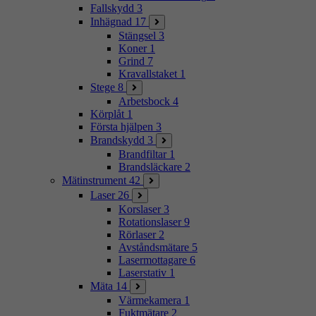
Fallskydd
3
Inhägnad
17
Stängsel
3
Koner
1
Grind
7
Kravallstaket
1
Stege
8
Arbetsbock
4
Körplåt
1
Första hjälpen
3
Brandskydd
3
Brandfiltar
1
Brandsläckare
2
Mätinstrument
42
Laser
26
Korslaser
3
Rotationslaser
9
Rörlaser
2
Avståndsmätare
5
Lasermottagare
6
Laserstativ
1
Mäta
14
Värmekamera
1
Fuktmätare
2