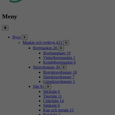
Meny
Stäng
Hyra
Maskin och verktyg
433
Borrmaskin
28
Borrhammare
19
Vinkelborrmaskin
1
Kombiborrmaskin
6
Skruvdragare
30
Borrskruvdragare
18
Slagskruvdragare
7
Gipsskruvdragare
5
Såg
91
Sticksåg
6
Tigersåg
11
Cirkelsåg
14
Sänksåg
6
Kap och gersåg
15
Bandsåg
2