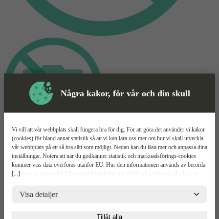
Några kakor, för vår och din skull
Vi vill att vår webbplats skall fungera bra för dig. För att göra det använder vi kakor
(cookies) för bland annat statistik så att vi kan lära oss mer om hur vi skall utveckla
Container
Mer information
vår webbplats på ett så bra sätt som möjligt. Nedan kan du läsa mer och anpassa dina
inställningar. Notera att när du godkänner statistik och marknadsförings-cookies
8 Fot
kommer viss data överföras utanför EU. Hur den informationen används av berörda
[...]
bolag vet vi inte exakt. Till exempel uppfyller inte USA:s lagstiftning alla de krav
gällande hantering av personuppgifter som ställs inom EU, vilket kan innebära vissa
Container på 8 fot
risker för dina personuppgifter. De berörda bolagen måste lämna över uppgifter till
Visa detaljer
Vi hjälper dig att hitta rätt
brottsbekämpande myndigheter i USA om de får en sådan begäran. Det kan dock
Kontakta oss för mer info
vara svårt eller omöjligt för dig att hävda dina rättigheter, t.ex. rätten till radering,
Tillåt alla
gällande eventuella personuppgifter som de brottsbekämpande myndigheterna har