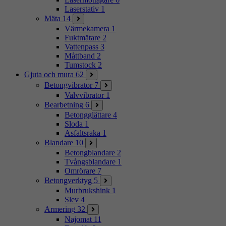
Laserstativ
1
Mäta
14
Värmekamera
1
Fuktmätare
2
Vattenpass
3
Måttband
2
Tumstock
2
Gjuta och mura
62
Betongvibrator
7
Valvvibrator
1
Bearbetning
6
Betongglättare
4
Sloda
1
Asfaltsraka
1
Blandare
10
Betongblandare
2
Tvångsblandare
1
Omrörare
7
Betongverktyg
5
Murbrukshink
1
Slev
4
Armering
32
Najomat
11