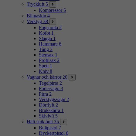
Tryckluft
5
Kompressor
5
Bilmaskin
4
Verktyg
38
Fogspruta
2
Kofot
1
Slägga
1
Hammare
6
Tång
2
Stensax
1
Profilsax
2
Spett
1
Kniv
8
Vagnar och kärror
20
Tegelpirra
2
Fodervagn
3
Pirra
2
Verktygsvagn
2
Dörrlyft
2
Brukskärra
1
Skivlyft
5
Häft spik bult
35
Bultpistol
7
Dyckertpistol
6