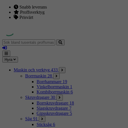
Snabb leverans
Proffsverktyg
Prisvärt
Sök
bland
Logga
tusentals
in
proffsmaskiner
Mina
Meny
Hyra
sidor
Maskin och verktyg
433
Borrmaskin
28
Borrhammare
19
Vinkelborrmaskin
1
Kombiborrmaskin
6
Skruvdragare
30
Borrskruvdragare
18
Slagskruvdragare
7
Gipsskruvdragare
5
Såg
91
Sticksåg
6