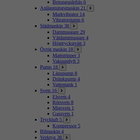
Betongspårfräs
6
Anläggningsmaskin
21
Markvibrator
14
Vibratorstamp
6
Städmaskin
38
Dammsugare
29
Våtdammsugare
4
Högtryckstvätt
3
Övrig maskin
18
Mattstripper
3
Vakuumlyft
3
Pump
18
Länspump
8
Dränkpump
4
Vattentank
1
Svets
16
Elsvets
4
Rörsvets
8
Migsvets
1
Gassvets
1
Tryckluft
5
Kompressor
5
Bilmaskin
4
Verktyg
38