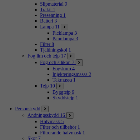
Slipmaterial
9
Träkil
1
Presenning
1
Batteri
3
Lampa
11
Ficklampa
3
Pannlampa
3
Filter
8
Tjältiningskol
1
Fog lim och tejp
17
Fog och silikon
7
Fogskum
4
Injekteringsmassa
2
Takmassa
1
Tejp
10
Byggtejp
9
Skyddstejp
1
Personskydd
Andningsskydd
16
Halvmask
5
Filter och tillbehör
1
Filtrerande halvmask
1
Skor
7