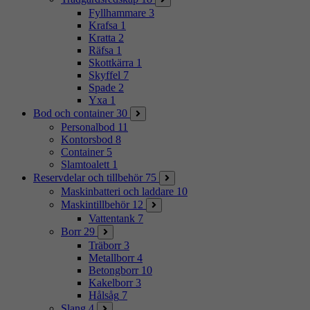
Fyllhammare
3
Krafsa
1
Kratta
2
Räfsa
1
Skottkärra
1
Skyffel
7
Spade
2
Yxa
1
Bod och container
30
Personalbod
11
Kontorsbod
8
Container
5
Slamtoalett
1
Reservdelar och tillbehör
75
Maskinbatteri och laddare
10
Maskintillbehör
12
Vattentank
7
Borr
29
Träborr
3
Metallborr
4
Betongborr
10
Kakelborr
3
Hålsåg
7
Slang
4