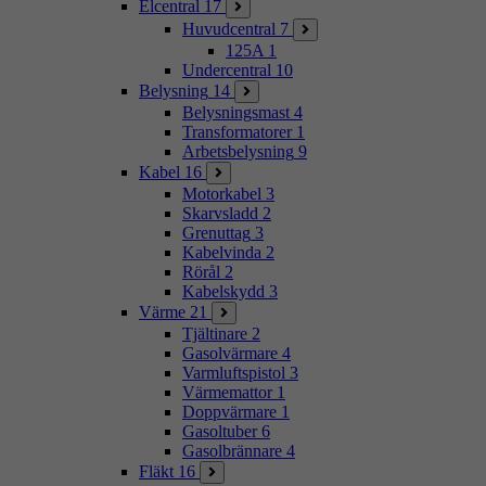
Elcentral
17
Huvudcentral
7
125A
1
Undercentral
10
Belysning
14
Belysningsmast
4
Transformatorer
1
Arbetsbelysning
9
Kabel
16
Motorkabel
3
Skarvsladd
2
Grenuttag
3
Kabelvinda
2
Rörål
2
Kabelskydd
3
Värme
21
Tjältinare
2
Gasolvärmare
4
Varmluftspistol
3
Värmemattor
1
Doppvärmare
1
Gasoltuber
6
Gasolbrännare
4
Fläkt
16