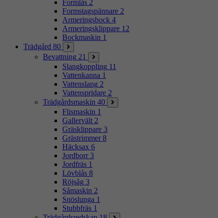
Formlås
2
Formstagspännare
2
Armeringsbock
4
Armeringsklippare
12
Bockmaskin
1
Trädgård
80
Bevattning
21
Slangkoppling
11
Vattenkanna
1
Vattenslang
2
Vattenspridare
2
Trädgårdsmaskin
40
Flismaskin
1
Gallervält
2
Gräsklippare
3
Grästrimmer
8
Häcksax
6
Jordborr
3
Jordfräs
1
Lövblås
8
Röjsåg
3
Såmaskin
2
Snöslunga
1
Stubbfräs
1
Trädgårdsredskap
18