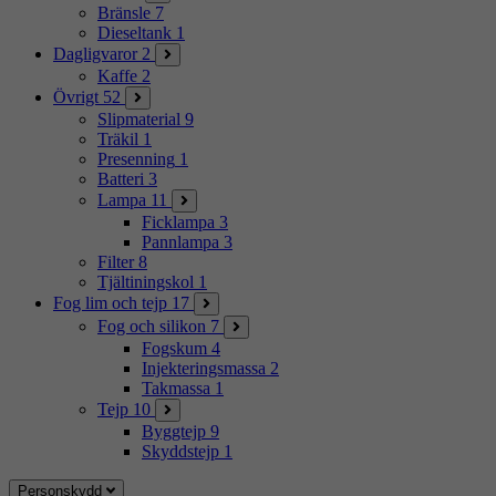
Bränsle
7
Dieseltank
1
Dagligvaror
2
Kaffe
2
Övrigt
52
Slipmaterial
9
Träkil
1
Presenning
1
Batteri
3
Lampa
11
Ficklampa
3
Pannlampa
3
Filter
8
Tjältiningskol
1
Fog lim och tejp
17
Fog och silikon
7
Fogskum
4
Injekteringsmassa
2
Takmassa
1
Tejp
10
Byggtejp
9
Skyddstejp
1
Personskydd