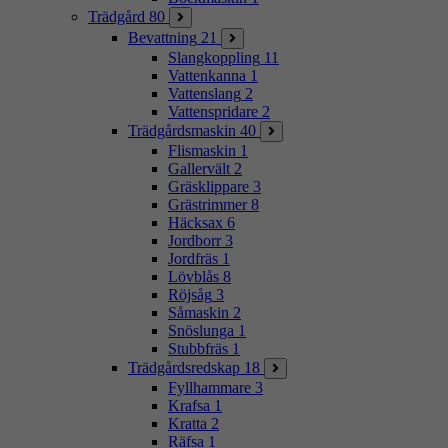
Trädgård
80
Bevattning
21
Slangkoppling
11
Vattenkanna
1
Vattenslang
2
Vattenspridare
2
Trädgårdsmaskin
40
Flismaskin
1
Gallervält
2
Gräsklippare
3
Grästrimmer
8
Häcksax
6
Jordborr
3
Jordfräs
1
Lövblås
8
Röjsåg
3
Såmaskin
2
Snöslunga
1
Stubbfräs
1
Trädgårdsredskap
18
Fyllhammare
3
Krafsa
1
Kratta
2
Räfsa
1