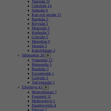
Tigersåg
11
Cirkelsåg
14
Sänksåg
6
Kap och gersåg
15
Bandsåg
2
Klyvsåg
5
Motorsåg
3
Kedjesåg
5
Golvsåg
5
Motorkap
9
Stensåg
5
Kakelskärare
2
Slipmaskin
28
Vinkelslip
15
Betongslip
5
Bandslip
3
Excenterslip
1
Golvslip
3
Tak/väggslip
1
Elverktyg
43
Mutterdragare
7
Fogpistol
11
Multiverktyg
5
Handöverfräs
4
Elhyvel
2