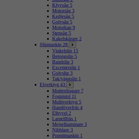
Klyvsåg
5
Motorsåg
3
Kedjesåg
5
Golvsåg
5
Motorkap
9
Stensåg
5
Kakelskärare
2
Slipmaskin
28
Vinkelslip
15
Betongslip
5
Bandslip
3
Excenterslip
1
Golvslip
3
Tak/väggslip
1
Elverktyg
43
Mutterdragare
7
Fogpistol
11
Multiverktyg
5
Handöverfräs
4
Elhyvel
2
Lamellfräs
1
Mejselhammare
3
Nibblare
3
Popnitmaskin
1