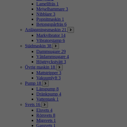
Lamellfräs
1
Mejselhammare
3
Nibblare
3
Popnitmaskin
1
Betongspårfräs
6
Anläggningsmaskin
21
Markvibrator
14
Vibratorstamp
6
Städmaskin
38
Dammsugare
29
Våtdammsugare
4
Högtryckstvätt
3
Övrig maskin
18
Mattstripper
3
Vakuumlyft
3
Pump
18
Länspump
8
Dränkpump
4
Vattentank
1
Svets
16
Elsvets
4
Rörsvets
8
Migsvets
1
Gassvets
1