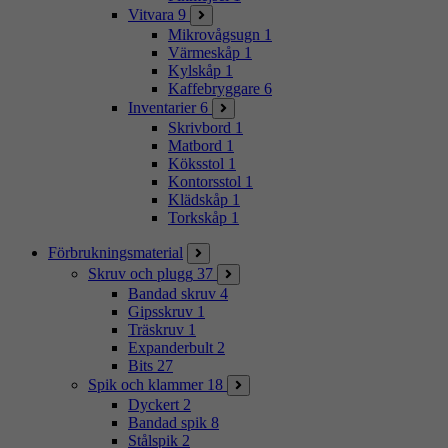
Vitvara
9
Mikrovågsugn
1
Värmeskåp
1
Kylskåp
1
Kaffebryggare
6
Inventarier
6
Skrivbord
1
Matbord
1
Köksstol
1
Kontorsstol
1
Klädskåp
1
Torkskåp
1
Förbrukningsmaterial
Skruv och plugg
37
Bandad skruv
4
Gipsskruv
1
Träskruv
1
Expanderbult
2
Bits
27
Spik och klammer
18
Dyckert
2
Bandad spik
8
Stålspik
2