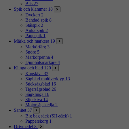
Bits
27
Spik och klammer
18
Dyckert
2
Bandad spik
8
Stålspik
2
Ankarspik
2
Pappspik
1
Märka och markera
19
Markörfärg
3
Snöre
5
Markörpenna
4
Djuphålsmärkare
4
Klinga och blad
120
Kapskiva
32
Sågblad multiverktyg
13
Sticksågsblad
16
Tigersågsblad
26
Sågklinga
16
Slipskiva
14
Motorsågskedja
2
Sanitet
37
Big bag säck (SH-säck)
1
Papperskorg
1
Drivmedel
8