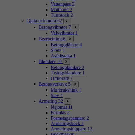
Vattenpass
3
Måttband
2
Tumstock
2
Gjuta och mura
62
Betongvibrator
7
Valvvibrator
1
Bearbetning
6
Betongglättare
4
Sloda
1
Asfaltsraka
1
Blandare
10
Betongblandare
2
Tvångsblandare
1
Omrörare
7
Betongverktyg
5
Murbrukshink
1
Slev
4
Armering
32
Najomat
11
Formlås
2
Formstagspännare
2
Armeringsbock
4
Armeringsklippare
12
Bockmaskin
1