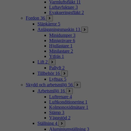
Varmluftsfläkt
11
Luftavfuktare
3
Evakueringsfläkt
2
Fordon
36
Släpkärror
5
Anläggningsmaskin
13
Minidumper
3
Minigrävare
6
Hjullastare
1
Minilastare
2
Ytfräs
1
Lift
2
Pallyft
2
Tillbehör
16
Lyftsax
5
Skydd och arbetsmiljö
56
Arbetsmiljö
16
Luftrenare
4
Luftkonditionering
1
Kolmonoxidmätare
1
Stämp
3
Väggstöd
2
Ställning
4
Aluminiumställning
3