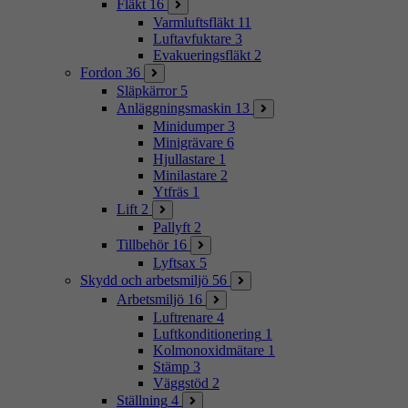
Fläkt
16
Varmluftsfläkt
11
Luftavfuktare
3
Evakueringsfläkt
2
Fordon
36
Släpkärror
5
Anläggningsmaskin
13
Minidumper
3
Minigrävare
6
Hjullastare
1
Minilastare
2
Ytfräs
1
Lift
2
Pallyft
2
Tillbehör
16
Lyftsax
5
Skydd och arbetsmiljö
56
Arbetsmiljö
16
Luftrenare
4
Luftkonditionering
1
Kolmonoxidmätare
1
Stämp
3
Väggstöd
2
Ställning
4