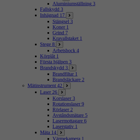
Aluminiumställning
3
Fallskydd
3
Inhägnad
17
Stängsel
3
Koner
1
Grind
7
Kravallstaket
1
Stege
8
Arbetsbock
4
Körplåt
1
Första hjälpen
3
Brandskydd
3
Brandfiltar
1
Brandsläckare
2
Mätinstrument
42
Laser
26
Korslaser
3
Rotationslaser
9
Rörlaser
2
Avståndsmätare
5
Lasermottagare
6
Laserstativ
1
Mäta
14
Värmekamera
1