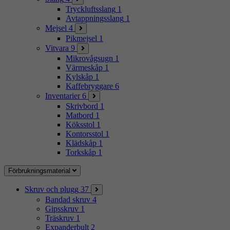
Tryckluftsslang
1
Avtappningsslang
1
Mejsel
4
Pikmejsel
1
Vitvara
9
Mikrovågsugn
1
Värmeskåp
1
Kylskåp
1
Kaffebryggare
6
Inventarier
6
Skrivbord
1
Matbord
1
Köksstol
1
Kontorsstol
1
Klädskåp
1
Torkskåp
1
Förbrukningsmaterial
Skruv och plugg
37
Bandad skruv
4
Gipsskruv
1
Träskruv
1
Expanderbult
2