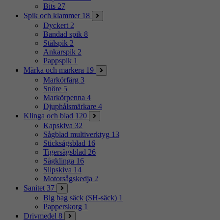
Bits
27
Spik och klammer
18
Dyckert
2
Bandad spik
8
Stålspik
2
Ankarspik
2
Pappspik
1
Märka och markera
19
Markörfärg
3
Snöre
5
Markörpenna
4
Djuphålsmärkare
4
Klinga och blad
120
Kapskiva
32
Sågblad multiverktyg
13
Sticksågsblad
16
Tigersågsblad
26
Sågklinga
16
Slipskiva
14
Motorsågskedja
2
Sanitet
37
Big bag säck (SH-säck)
1
Papperskorg
1
Drivmedel
8