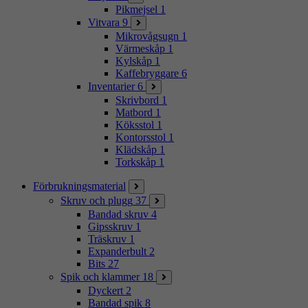
Pikmejsel
1
Vitvara
9
Mikrovågsugn
1
Värmeskåp
1
Kylskåp
1
Kaffebryggare
6
Inventarier
6
Skrivbord
1
Matbord
1
Köksstol
1
Kontorsstol
1
Klädskåp
1
Torkskåp
1
Förbrukningsmaterial
Skruv och plugg
37
Bandad skruv
4
Gipsskruv
1
Träskruv
1
Expanderbult
2
Bits
27
Spik och klammer
18
Dyckert
2
Bandad spik
8