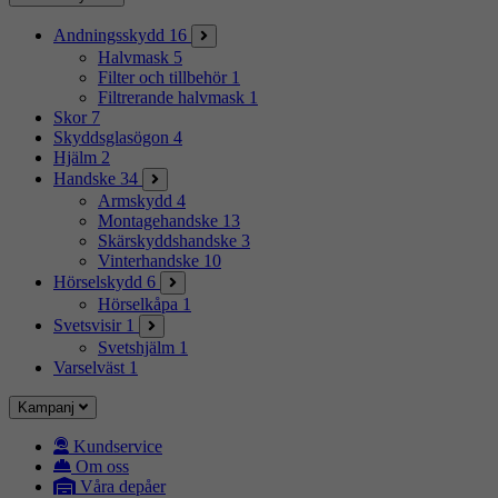
Andningsskydd
16
Halvmask
5
Filter och tillbehör
1
Filtrerande halvmask
1
Skor
7
Skyddsglasögon
4
Hjälm
2
Handske
34
Armskydd
4
Montagehandske
13
Skärskyddshandske
3
Vinterhandske
10
Hörselskydd
6
Hörselkåpa
1
Svetsvisir
1
Svetshjälm
1
Varselväst
1
Kampanj
Kundservice
Om oss
Våra depåer