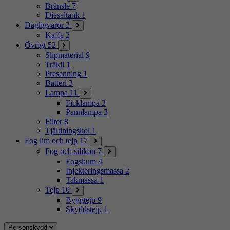
Bränsle
7
Dieseltank
1
Dagligvaror
2
Kaffe
2
Övrigt
52
Slipmaterial
9
Träkil
1
Presenning
1
Batteri
3
Lampa
11
Ficklampa
3
Pannlampa
3
Filter
8
Tjältiningskol
1
Fog lim och tejp
17
Fog och silikon
7
Fogskum
4
Injekteringsmassa
2
Takmassa
1
Tejp
10
Byggtejp
9
Skyddstejp
1
Personskydd