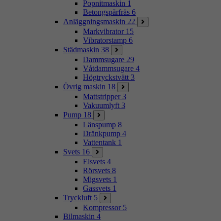
Popnitmaskin
1
Betongspårfräs
6
Anläggningsmaskin
22
Markvibrator
15
Vibratorstamp
6
Städmaskin
38
Dammsugare
29
Våtdammsugare
4
Högtryckstvätt
3
Övrig maskin
18
Mattstripper
3
Vakuumlyft
3
Pump
18
Länspump
8
Dränkpump
4
Vattentank
1
Svets
16
Elsvets
4
Rörsvets
8
Migsvets
1
Gassvets
1
Tryckluft
5
Kompressor
5
Bilmaskin
4