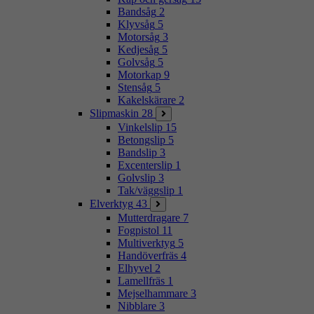
Bandsåg
2
Klyvsåg
5
Motorsåg
3
Kedjesåg
5
Golvsåg
5
Motorkap
9
Stensåg
5
Kakelskärare
2
Slipmaskin
28
Vinkelslip
15
Betongslip
5
Bandslip
3
Excenterslip
1
Golvslip
3
Tak/väggslip
1
Elverktyg
43
Mutterdragare
7
Fogpistol
11
Multiverktyg
5
Handöverfräs
4
Elhyvel
2
Lamellfräs
1
Mejselhammare
3
Nibblare
3