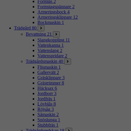
Formlås
2
Formstagspännare
2
Armeringsbock
4
Armeringsklippare
12
Bockmaskin
1
Trädgård
80
Bevattning
21
Slangkoppling
11
Vattenkanna
1
Vattenslang
2
Vattenspridare
2
Trädgårdsmaskin
40
Flismaskin
1
Gallervält
2
Gräsklippare
3
Grästrimmer
8
Häcksax
6
Jordborr
3
Jordfräs
1
Lövblås
8
Röjsåg
3
Såmaskin
2
Snöslunga
1
Stubbfräs
1
Trädgårdsredskap
18