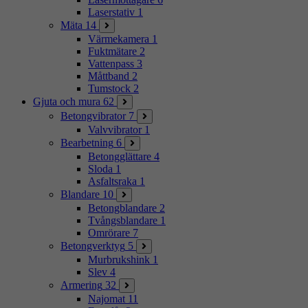
Laserstativ
1
Mäta
14
Värmekamera
1
Fuktmätare
2
Vattenpass
3
Måttband
2
Tumstock
2
Gjuta och mura
62
Betongvibrator
7
Valvvibrator
1
Bearbetning
6
Betongglättare
4
Sloda
1
Asfaltsraka
1
Blandare
10
Betongblandare
2
Tvångsblandare
1
Omrörare
7
Betongverktyg
5
Murbrukshink
1
Slev
4
Armering
32
Najomat
11