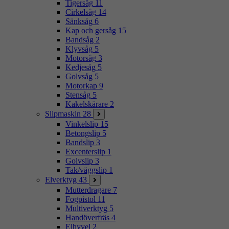
Tigersåg
11
Cirkelsåg
14
Sänksåg
6
Kap och gersåg
15
Bandsåg
2
Klyvsåg
5
Motorsåg
3
Kedjesåg
5
Golvsåg
5
Motorkap
9
Stensåg
5
Kakelskärare
2
Slipmaskin
28
Vinkelslip
15
Betongslip
5
Bandslip
3
Excenterslip
1
Golvslip
3
Tak/väggslip
1
Elverktyg
43
Mutterdragare
7
Fogpistol
11
Multiverktyg
5
Handöverfräs
4
Elhyvel
2