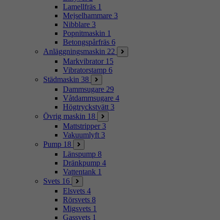
Lamellfräs
1
Mejselhammare
3
Nibblare
3
Popnitmaskin
1
Betongspårfräs
6
Anläggningsmaskin
22
Markvibrator
15
Vibratorstamp
6
Städmaskin
38
Dammsugare
29
Våtdammsugare
4
Högtryckstvätt
3
Övrig maskin
18
Mattstripper
3
Vakuumlyft
3
Pump
18
Länspump
8
Dränkpump
4
Vattentank
1
Svets
16
Elsvets
4
Rörsvets
8
Migsvets
1
Gassvets
1