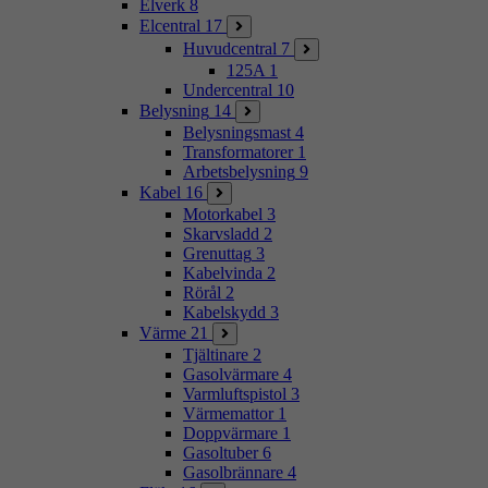
Elverk
8
Elcentral
17
Huvudcentral
7
125A
1
Undercentral
10
Belysning
14
Belysningsmast
4
Transformatorer
1
Arbetsbelysning
9
Kabel
16
Motorkabel
3
Skarvsladd
2
Grenuttag
3
Kabelvinda
2
Rörål
2
Kabelskydd
3
Värme
21
Tjältinare
2
Gasolvärmare
4
Varmluftspistol
3
Värmemattor
1
Doppvärmare
1
Gasoltuber
6
Gasolbrännare
4