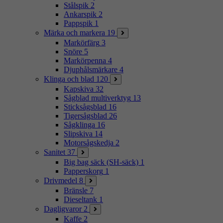
Stålspik
2
Ankarspik
2
Pappspik
1
Märka och markera
19
Markörfärg
3
Snöre
5
Markörpenna
4
Djuphålsmärkare
4
Klinga och blad
120
Kapskiva
32
Sågblad multiverktyg
13
Sticksågsblad
16
Tigersågsblad
26
Sågklinga
16
Slipskiva
14
Motorsågskedja
2
Sanitet
37
Big bag säck (SH-säck)
1
Papperskorg
1
Drivmedel
8
Bränsle
7
Dieseltank
1
Dagligvaror
2
Kaffe
2