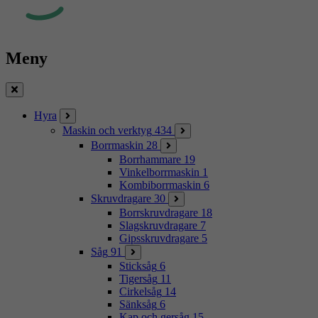
Meny
Stäng
Hyra
Maskin och verktyg
434
Borrmaskin
28
Borrhammare
19
Vinkelborrmaskin
1
Kombiborrmaskin
6
Skruvdragare
30
Borrskruvdragare
18
Slagskruvdragare
7
Gipsskruvdragare
5
Såg
91
Sticksåg
6
Tigersåg
11
Cirkelsåg
14
Sänksåg
6
Kap och gersåg
15