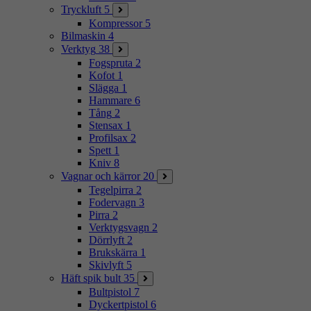
Tryckluft
5
Kompressor
5
Bilmaskin
4
Verktyg
38
Fogspruta
2
Kofot
1
Slägga
1
Hammare
6
Tång
2
Stensax
1
Profilsax
2
Spett
1
Kniv
8
Vagnar och kärror
20
Tegelpirra
2
Fodervagn
3
Pirra
2
Verktygsvagn
2
Dörrlyft
2
Brukskärra
1
Skivlyft
5
Häft spik bult
35
Bultpistol
7
Dyckertpistol
6