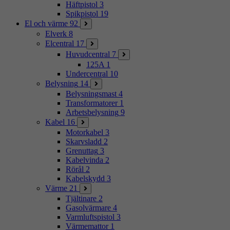
Häftpistol
3
Spikpistol
19
El och värme
92
Elverk
8
Elcentral
17
Huvudcentral
7
125A
1
Undercentral
10
Belysning
14
Belysningsmast
4
Transformatorer
1
Arbetsbelysning
9
Kabel
16
Motorkabel
3
Skarvsladd
2
Grenuttag
3
Kabelvinda
2
Rörål
2
Kabelskydd
3
Värme
21
Tjältinare
2
Gasolvärmare
4
Varmluftspistol
3
Värmemattor
1