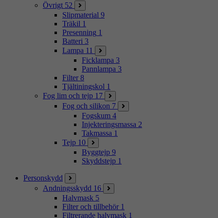
Övrigt
52
Slipmaterial
9
Träkil
1
Presenning
1
Batteri
3
Lampa
11
Ficklampa
3
Pannlampa
3
Filter
8
Tjältiningskol
1
Fog lim och tejp
17
Fog och silikon
7
Fogskum
4
Injekteringsmassa
2
Takmassa
1
Tejp
10
Byggtejp
9
Skyddstejp
1
Personskydd
Andningsskydd
16
Halvmask
5
Filter och tillbehör
1
Filtrerande halvmask
1