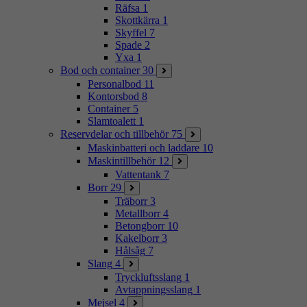
Räfsa
1
Skottkärra
1
Skyffel
7
Spade
2
Yxa
1
Bod och container
30
Personalbod
11
Kontorsbod
8
Container
5
Slamtoalett
1
Reservdelar och tillbehör
75
Maskinbatteri och laddare
10
Maskintillbehör
12
Vattentank
7
Borr
29
Träborr
3
Metallborr
4
Betongborr
10
Kakelborr
3
Hålsåg
7
Slang
4
Tryckluftsslang
1
Avtappningsslang
1
Mejsel
4