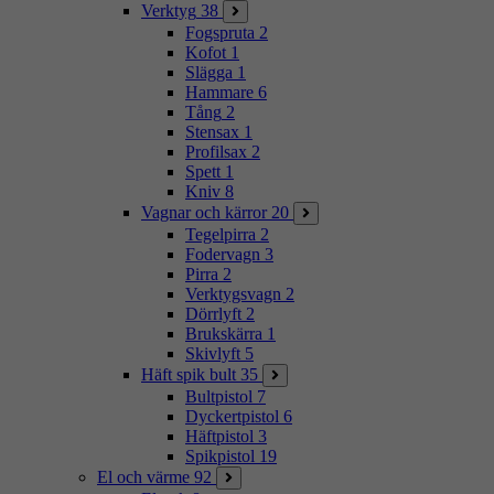
Verktyg
38
Fogspruta
2
Kofot
1
Slägga
1
Hammare
6
Tång
2
Stensax
1
Profilsax
2
Spett
1
Kniv
8
Vagnar och kärror
20
Tegelpirra
2
Fodervagn
3
Pirra
2
Verktygsvagn
2
Dörrlyft
2
Brukskärra
1
Skivlyft
5
Häft spik bult
35
Bultpistol
7
Dyckertpistol
6
Häftpistol
3
Spikpistol
19
El och värme
92