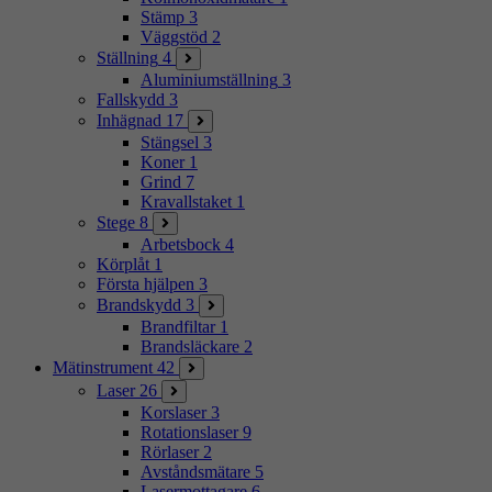
Stämp
3
Väggstöd
2
Ställning
4
Aluminiumställning
3
Fallskydd
3
Inhägnad
17
Stängsel
3
Koner
1
Grind
7
Kravallstaket
1
Stege
8
Arbetsbock
4
Körplåt
1
Första hjälpen
3
Brandskydd
3
Brandfiltar
1
Brandsläckare
2
Mätinstrument
42
Laser
26
Korslaser
3
Rotationslaser
9
Rörlaser
2
Avståndsmätare
5
Lasermottagare
6