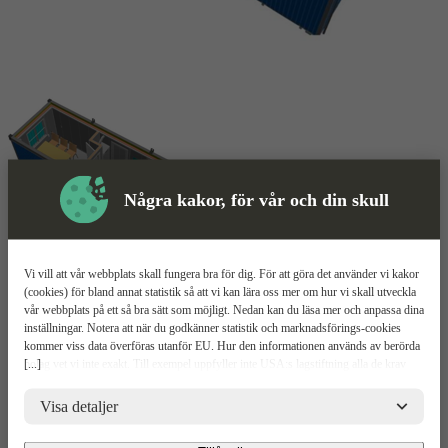
Några kakor, för vår och din skull
Vi vill att vår webbplats skall fungera bra för dig. För att göra det använder vi kakor
Personalbod
Mer information
(cookies) för bland annat statistik så att vi kan lära oss mer om hur vi skall utveckla
vår webbplats på ett så bra sätt som möjligt. Nedan kan du läsa mer och anpassa dina
inställningar. Notera att när du godkänner statistik och marknadsförings-cookies
OMT6DW
kommer viss data överföras utanför EU. Hur den informationen används av berörda
[...]
bolag vet vi inte exakt. Till exempel uppfyller inte USA:s lagstiftning alla de krav
gällande hantering av personuppgifter som ställs inom EU, vilket kan innebära vissa
Relaterade
Mer information
Teknisk spec
Upp
risker för dina personuppgifter. De berörda bolagen måste lämna över uppgifter till
Visa detaljer
Produkter
brottsbekämpande myndigheter i USA om de får en sådan begäran. Det kan dock
Mer Information
vara svårt eller omöjligt för dig att hävda dina rättigheter, t.ex. rätten till radering,