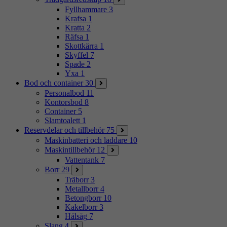
Fyllhammare
3
Krafsa
1
Kratta
2
Räfsa
1
Skottkärra
1
Skyffel
7
Spade
2
Yxa
1
Bod och container
30
Personalbod
11
Kontorsbod
8
Container
5
Slamtoalett
1
Reservdelar och tillbehör
75
Maskinbatteri och laddare
10
Maskintillbehör
12
Vattentank
7
Borr
29
Träborr
3
Metallborr
4
Betongborr
10
Kakelborr
3
Hålsåg
7
Slang
4