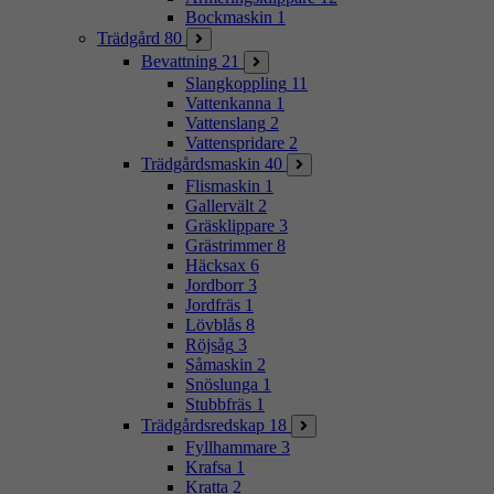
Bockmaskin
1
Trädgård
80
Bevattning
21
Slangkoppling
11
Vattenkanna
1
Vattenslang
2
Vattenspridare
2
Trädgårdsmaskin
40
Flismaskin
1
Gallervält
2
Gräsklippare
3
Grästrimmer
8
Häcksax
6
Jordborr
3
Jordfräs
1
Lövblås
8
Röjsåg
3
Såmaskin
2
Snöslunga
1
Stubbfräs
1
Trädgårdsredskap
18
Fyllhammare
3
Krafsa
1
Kratta
2