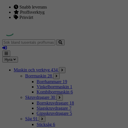
Snabb leverans
Proffsverktyg
Prisvärt
Sök
bland
Logga
tusentals
in
proffsmaskiner
Mina
Meny
Hyra
sidor
Maskin och verktyg
434
Borrmaskin
28
Borrhammare
19
Vinkelborrmaskin
1
Kombiborrmaskin
6
Skruvdragare
30
Borrskruvdragare
18
Slagskruvdragare
7
Gipsskruvdragare
5
Såg
91
Sticksåg
6