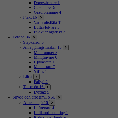
Doppvärmare
1
Gasoltuber
6
Gasolbrännare
4
Fläkt
16
Varmluftsfläkt
11
Luftavfuktare
3
Evakueringsfläkt
2
Fordon
36
Släpkärror
5
Anläggningsmaskin
13
Minidumper
3
Minigrävare
6
Hjullastare
1
Minilastare
2
Ytfräs
1
Lift
2
Pallyft
2
Tillbehör
16
Lyftsax
5
Skydd och arbetsmiljö
56
Arbetsmiljö
16
Luftrenare
4
Luftkonditionering
1
Kolmonoxidmätare
1