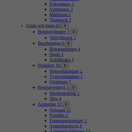
Fuktmätare
2
Vattenpass
3
Måttband
2
Tumstock
2
Gjuta och mura
62
Betongvibrator
7
Valvvibrator
1
Bearbetning
6
Betongglättare
4
Sloda
1
Asfaltsraka
1
Blandare
10
Betongblandare
2
Tvångsblandare
1
Omrörare
7
Betongverktyg
5
Murbrukshink
1
Slev
4
Armering
32
Najomat
11
Formlås
2
Formstagspännare
2
Armeringsbock
4
Armeringsklippare
12