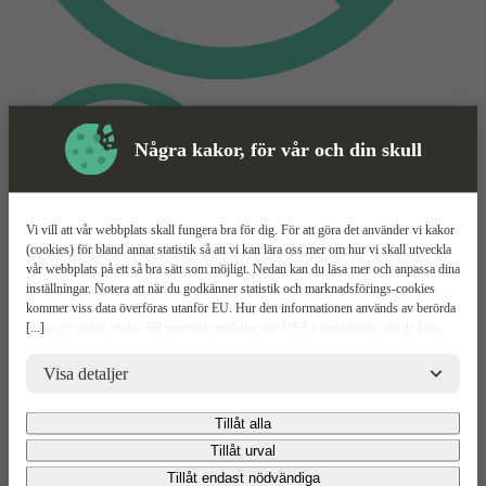
Några kakor, för vår och din skull
Vi vill att vår webbplats skall fungera bra för dig. För att göra det använder vi kakor
(cookies) för bland annat statistik så att vi kan lära oss mer om hur vi skall utveckla
vår webbplats på ett så bra sätt som möjligt. Nedan kan du läsa mer och anpassa dina
inställningar. Notera att när du godkänner statistik och marknadsförings-cookies
kommer viss data överföras utanför EU. Hur den informationen används av berörda
Personalbod
Mer information
[...]
bolag vet vi inte exakt. Till exempel uppfyller inte USA:s lagstiftning alla de krav
gällande hantering av personuppgifter som ställs inom EU, vilket kan innebära vissa
OMT8
risker för dina personuppgifter. De berörda bolagen måste lämna över uppgifter till
Visa detaljer
brottsbekämpande myndigheter i USA om de får en sådan begäran. Det kan dock
vara svårt eller omöjligt för dig att hävda dina rättigheter, t.ex. rätten till radering,
Relaterade
Tillåt alla
gällande eventuella personuppgifter som de brottsbekämpande myndigheterna har
Mer information
Upp
fått tillgång till. Genom att godkänna statistik och marknadsförings-cookies nedan
Tillåt urval
Produkter
bekräftar du att du samtycker till att data överförs till tredje land.
Mer Information
Tillåt endast nödvändiga