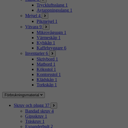
Tryckluftsslang
1
Avtappningsslang
1
Mejsel
4
Pikmejsel
1
Vitvara
9
Mikrovågsugn
1
Värmeskåp
1
Kylskåp
1
Kaffebryggare
6
Inventarier
6
Skrivbord
1
Matbord
1
Köksstol
1
Kontorsstol
1
Klädskåp
1
Torkskåp
1
Förbrukningsmaterial
Skruv och plugg
37
Bandad skruv
4
Gipsskruv
1
Träskruv
1
Expanderbult
2