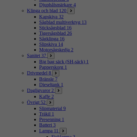
Djuphålsmärkare
4
Klinga och blad
120
Kapskiva
32
Sågblad multiverktyg
13
Sticksågsblad
16
Tigersågsblad
26
Sågklinga
16
Slipskiva
14
Motorsågskedja
2
Sanitet
37
Big bag säck (SH-säck)
1
Papperskorg
1
Drivmedel
8
Bränsle
7
Dieseltank
1
Dagligvaror
2
Kaffe
2
Övrigt
52
Slipmaterial
9
Träkil
1
Presenning
1
Batteri
3
Lampa
11
Ficklampa
3