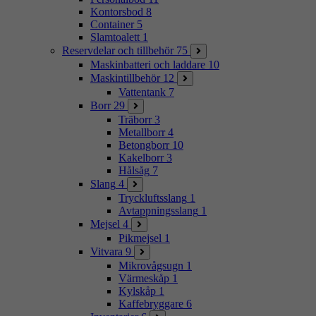
Kontorsbod
8
Container
5
Slamtoalett
1
Reservdelar och tillbehör
75
Maskinbatteri och laddare
10
Maskintillbehör
12
Vattentank
7
Borr
29
Träborr
3
Metallborr
4
Betongborr
10
Kakelborr
3
Hålsåg
7
Slang
4
Tryckluftsslang
1
Avtappningsslang
1
Mejsel
4
Pikmejsel
1
Vitvara
9
Mikrovågsugn
1
Värmeskåp
1
Kylskåp
1
Kaffebryggare
6