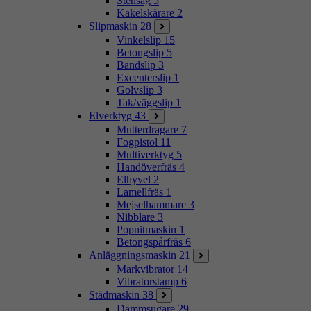
Stensåg
5
Kakelskärare
2
Slipmaskin
28
Vinkelslip
15
Betongslip
5
Bandslip
3
Excenterslip
1
Golvslip
3
Tak/väggslip
1
Elverktyg
43
Mutterdragare
7
Fogpistol
11
Multiverktyg
5
Handöverfräs
4
Elhyvel
2
Lamellfräs
1
Mejselhammare
3
Nibblare
3
Popnitmaskin
1
Betongspårfräs
6
Anläggningsmaskin
21
Markvibrator
14
Vibratorstamp
6
Städmaskin
38
Dammsugare
29