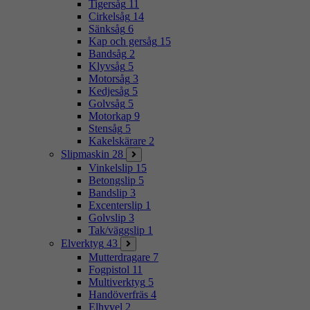
Tigersåg
11
Cirkelsåg
14
Sänksåg
6
Kap och gersåg
15
Bandsåg
2
Klyvsåg
5
Motorsåg
3
Kedjesåg
5
Golvsåg
5
Motorkap
9
Stensåg
5
Kakelskärare
2
Slipmaskin
28
Vinkelslip
15
Betongslip
5
Bandslip
3
Excenterslip
1
Golvslip
3
Tak/väggslip
1
Elverktyg
43
Mutterdragare
7
Fogpistol
11
Multiverktyg
5
Handöverfräs
4
Elhyvel
2