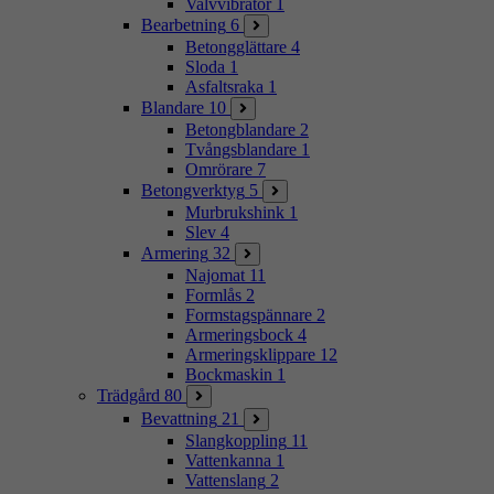
Valvvibrator
1
Bearbetning
6
Betongglättare
4
Sloda
1
Asfaltsraka
1
Blandare
10
Betongblandare
2
Tvångsblandare
1
Omrörare
7
Betongverktyg
5
Murbrukshink
1
Slev
4
Armering
32
Najomat
11
Formlås
2
Formstagspännare
2
Armeringsbock
4
Armeringsklippare
12
Bockmaskin
1
Trädgård
80
Bevattning
21
Slangkoppling
11
Vattenkanna
1
Vattenslang
2