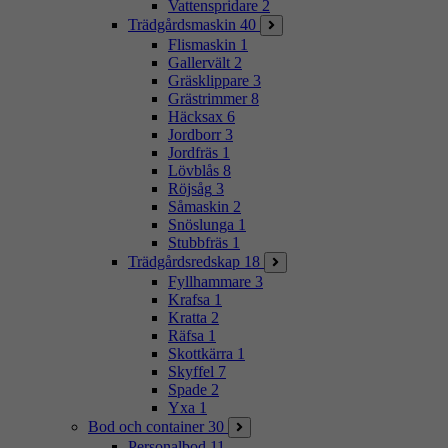
Vattenspridare
2
Trädgårdsmaskin
40
Flismaskin
1
Gallervält
2
Gräsklippare
3
Grästrimmer
8
Häcksax
6
Jordborr
3
Jordfräs
1
Lövblås
8
Röjsåg
3
Såmaskin
2
Snöslunga
1
Stubbfräs
1
Trädgårdsredskap
18
Fyllhammare
3
Krafsa
1
Kratta
2
Räfsa
1
Skottkärra
1
Skyffel
7
Spade
2
Yxa
1
Bod och container
30
Personalbod
11