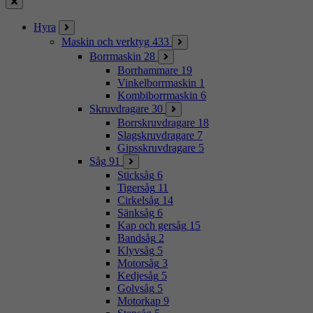
Stäng
Hyra
Maskin och verktyg
433
Borrmaskin
28
Borrhammare
19
Vinkelborrmaskin
1
Kombiborrmaskin
6
Skruvdragare
30
Borrskruvdragare
18
Slagskruvdragare
7
Gipsskruvdragare
5
Såg
91
Sticksåg
6
Tigersåg
11
Cirkelsåg
14
Sänksåg
6
Kap och gersåg
15
Bandsåg
2
Klyvsåg
5
Motorsåg
3
Kedjesåg
5
Golvsåg
5
Motorkap
9