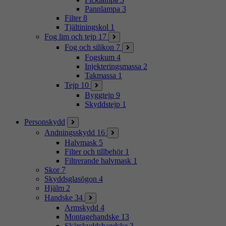
Pannlampa
3
Filter
8
Tjältiningskol
1
Fog lim och tejp
17
Fog och silikon
7
Fogskum
4
Injekteringsmassa
2
Takmassa
1
Tejp
10
Byggtejp
9
Skyddstejp
1
Personskydd
Andningsskydd
16
Halvmask
5
Filter och tillbehör
1
Filtrerande halvmask
1
Skor
7
Skyddsglasögon
4
Hjälm
2
Handske
34
Armskydd
4
Montagehandske
13
Skärskyddshandske
3