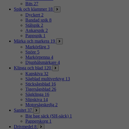
Bits
27
Spik och klammer
18
Dyckert
2
Bandad spik
8
Stålspik
2
Ankarspik
2
Pappspik
1
Märka och markera
19
Markörfärg
3
Snöre
5
Markörpenna
4
Djuphålsmärkare
4
Klinga och blad
120
Kapskiva
32
Sågblad multiverktyg
13
Sticksågsblad
16
Tigersågsblad
26
Sågklinga
16
Slipskiva
14
Motorsågskedja
2
Sanitet
37
Big bag säck (SH-säck)
1
Papperskorg
1
Drivmedel
8