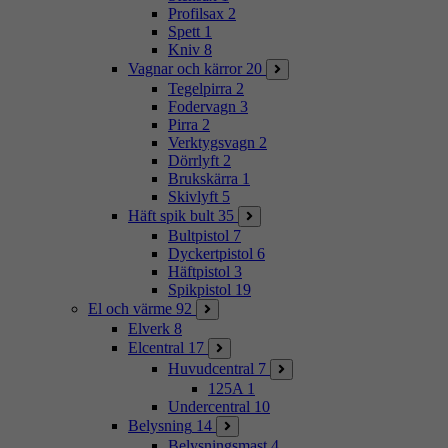
Profilsax
2
Spett
1
Kniv
8
Vagnar och kärror
20
Tegelpirra
2
Fodervagn
3
Pirra
2
Verktygsvagn
2
Dörrlyft
2
Brukskärra
1
Skivlyft
5
Häft spik bult
35
Bultpistol
7
Dyckertpistol
6
Häftpistol
3
Spikpistol
19
El och värme
92
Elverk
8
Elcentral
17
Huvudcentral
7
125A
1
Undercentral
10
Belysning
14
Belysningsmast
4