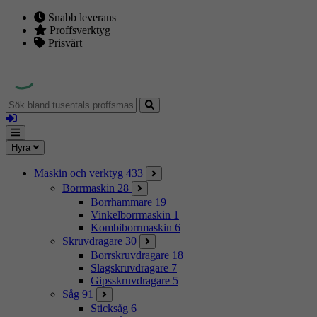
Snabb leverans
Proffsverktyg
Prisvärt
Sök
bland
Logga
tusentals
in
proffsmaskiner
Mina
Meny
Hyra
sidor
Maskin och verktyg
433
Borrmaskin
28
Borrhammare
19
Vinkelborrmaskin
1
Kombiborrmaskin
6
Skruvdragare
30
Borrskruvdragare
18
Slagskruvdragare
7
Gipsskruvdragare
5
Såg
91
Sticksåg
6