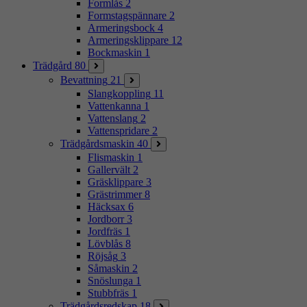
Formlås
2
Formstagspännare
2
Armeringsbock
4
Armeringsklippare
12
Bockmaskin
1
Trädgård
80
Bevattning
21
Slangkoppling
11
Vattenkanna
1
Vattenslang
2
Vattenspridare
2
Trädgårdsmaskin
40
Flismaskin
1
Gallervält
2
Gräsklippare
3
Grästrimmer
8
Häcksax
6
Jordborr
3
Jordfräs
1
Lövblås
8
Röjsåg
3
Såmaskin
2
Snöslunga
1
Stubbfräs
1
Trädgårdsredskap
18