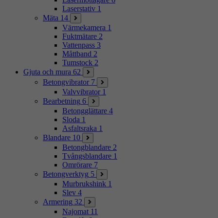
Laserstativ
1
Mäta
14
Värmekamera
1
Fuktmätare
2
Vattenpass
3
Måttband
2
Tumstock
2
Gjuta och mura
62
Betongvibrator
7
Valvvibrator
1
Bearbetning
6
Betongglättare
4
Sloda
1
Asfaltsraka
1
Blandare
10
Betongblandare
2
Tvångsblandare
1
Omrörare
7
Betongverktyg
5
Murbrukshink
1
Slev
4
Armering
32
Najomat
11