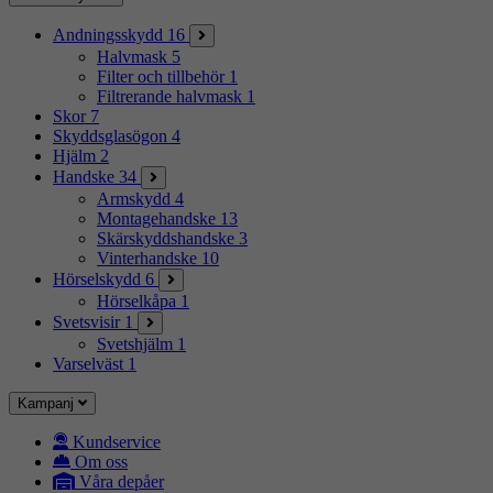
Andningsskydd
16
Halvmask
5
Filter och tillbehör
1
Filtrerande halvmask
1
Skor
7
Skyddsglasögon
4
Hjälm
2
Handske
34
Armskydd
4
Montagehandske
13
Skärskyddshandske
3
Vinterhandske
10
Hörselskydd
6
Hörselkåpa
1
Svetsvisir
1
Svetshjälm
1
Varselväst
1
Kampanj
Kundservice
Om oss
Våra depåer