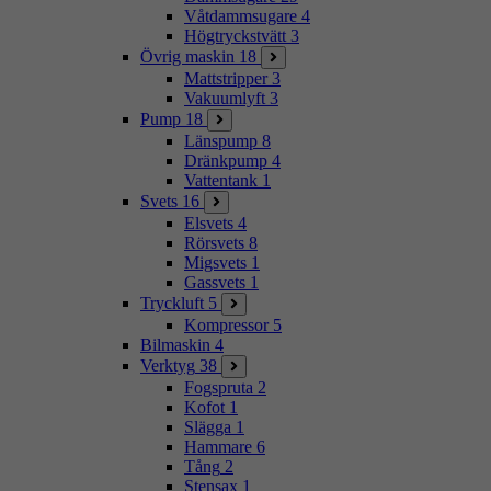
Våtdammsugare
4
Högtryckstvätt
3
Övrig maskin
18
Mattstripper
3
Vakuumlyft
3
Pump
18
Länspump
8
Dränkpump
4
Vattentank
1
Svets
16
Elsvets
4
Rörsvets
8
Migsvets
1
Gassvets
1
Tryckluft
5
Kompressor
5
Bilmaskin
4
Verktyg
38
Fogspruta
2
Kofot
1
Slägga
1
Hammare
6
Tång
2
Stensax
1