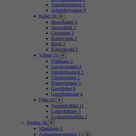
Transformatorer
1
Arbetsbelysning
9
Kabel
16
Motorkabel
3
Skarvsladd
2
Grenuttag
3
Kabelvinda
2
Rörål
2
Kabelskydd
3
Värme
21
Tjältinare
2
Gasolvärmare
4
Varmluftspistol
3
Värmemattor
1
Doppvärmare
1
Gasoltuber
6
Gasolbrännare
4
Fläkt
16
Varmluftsfläkt
11
Luftavfuktare
3
Evakueringsfläkt
2
Fordon
36
Släpkärror
5
Anläggningsmaskin
13