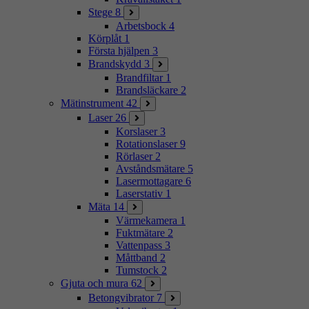
Stege
8
Arbetsbock
4
Körplåt
1
Första hjälpen
3
Brandskydd
3
Brandfiltar
1
Brandsläckare
2
Mätinstrument
42
Laser
26
Korslaser
3
Rotationslaser
9
Rörlaser
2
Avståndsmätare
5
Lasermottagare
6
Laserstativ
1
Mäta
14
Värmekamera
1
Fuktmätare
2
Vattenpass
3
Måttband
2
Tumstock
2
Gjuta och mura
62
Betongvibrator
7