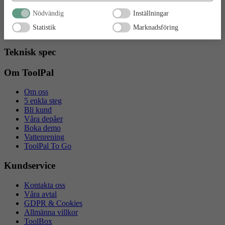
Personalbod med plats för åtta personer.
Nödvändig
Inställningar
Statistik
Marknadsföring
Personalbod med plats för åtta personer.
Teknisk spec
Om ToolPal
Om oss
5 enkla steg
Bli kund
Våra depåer
Boka demo
Vattenrening
ToolPal To Go
Kundservice
Kontakta oss
Våra avtal
GDPR & Cookies
Allmänna villkor
ToolBox