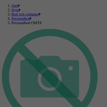
Start
Hyra
Bod och container
Personalbod
Personalbod OMT8