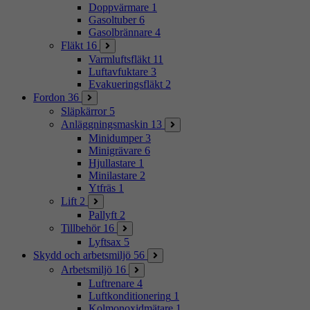
Doppvärmare
1
Gasoltuber
6
Gasolbrännare
4
Fläkt
16
Varmluftsfläkt
11
Luftavfuktare
3
Evakueringsfläkt
2
Fordon
36
Släpkärror
5
Anläggningsmaskin
13
Minidumper
3
Minigrävare
6
Hjullastare
1
Minilastare
2
Ytfräs
1
Lift
2
Pallyft
2
Tillbehör
16
Lyftsax
5
Skydd och arbetsmiljö
56
Arbetsmiljö
16
Luftrenare
4
Luftkonditionering
1
Kolmonoxidmätare
1