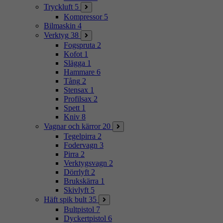
Tryckluft
5
Kompressor
5
Bilmaskin
4
Verktyg
38
Fogspruta
2
Kofot
1
Slägga
1
Hammare
6
Tång
2
Stensax
1
Profilsax
2
Spett
1
Kniv
8
Vagnar och kärror
20
Tegelpirra
2
Fodervagn
3
Pirra
2
Verktygsvagn
2
Dörrlyft
2
Brukskärra
1
Skivlyft
5
Häft spik bult
35
Bultpistol
7
Dyckertpistol
6