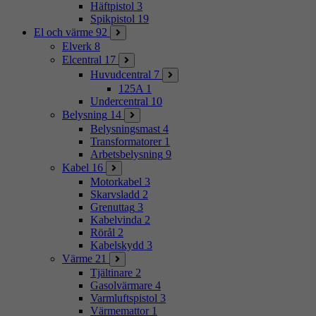
Häftpistol
3
Spikpistol
19
El och värme
92
Elverk
8
Elcentral
17
Huvudcentral
7
125A
1
Undercentral
10
Belysning
14
Belysningsmast
4
Transformatorer
1
Arbetsbelysning
9
Kabel
16
Motorkabel
3
Skarvsladd
2
Grenuttag
3
Kabelvinda
2
Rörål
2
Kabelskydd
3
Värme
21
Tjältinare
2
Gasolvärmare
4
Varmluftspistol
3
Värmemattor
1