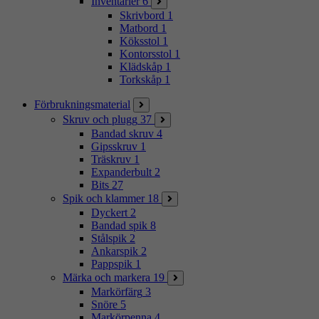
Inventarier
6
Skrivbord
1
Matbord
1
Köksstol
1
Kontorsstol
1
Klädskåp
1
Torkskåp
1
Förbrukningsmaterial
Skruv och plugg
37
Bandad skruv
4
Gipsskruv
1
Träskruv
1
Expanderbult
2
Bits
27
Spik och klammer
18
Dyckert
2
Bandad spik
8
Stålspik
2
Ankarspik
2
Pappspik
1
Märka och markera
19
Markörfärg
3
Snöre
5
Markörpenna
4