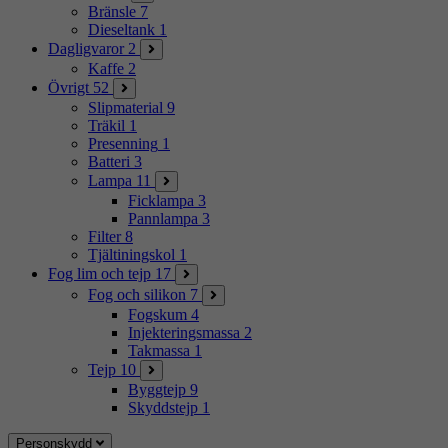
Bränsle
7
Dieseltank
1
Dagligvaror
2
Kaffe
2
Övrigt
52
Slipmaterial
9
Träkil
1
Presenning
1
Batteri
3
Lampa
11
Ficklampa
3
Pannlampa
3
Filter
8
Tjältiningskol
1
Fog lim och tejp
17
Fog och silikon
7
Fogskum
4
Injekteringsmassa
2
Takmassa
1
Tejp
10
Byggtejp
9
Skyddstejp
1
Personskydd