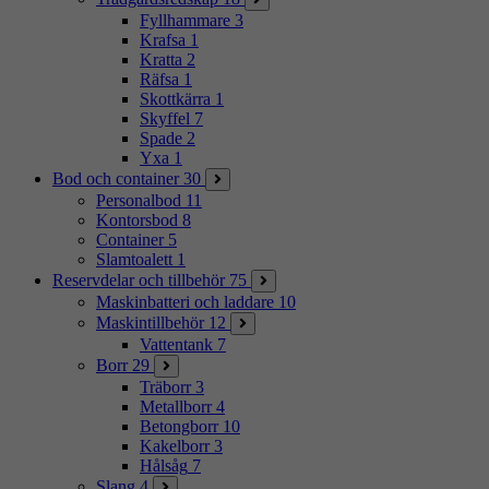
Fyllhammare
3
Krafsa
1
Kratta
2
Räfsa
1
Skottkärra
1
Skyffel
7
Spade
2
Yxa
1
Bod och container
30
Personalbod
11
Kontorsbod
8
Container
5
Slamtoalett
1
Reservdelar och tillbehör
75
Maskinbatteri och laddare
10
Maskintillbehör
12
Vattentank
7
Borr
29
Träborr
3
Metallborr
4
Betongborr
10
Kakelborr
3
Hålsåg
7
Slang
4