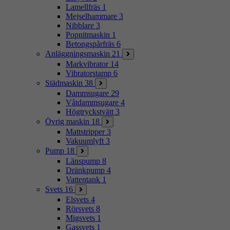
Lamellfräs
1
Mejselhammare
3
Nibblare
3
Popnitmaskin
1
Betongspårfräs
6
Anläggningsmaskin
21
Markvibrator
14
Vibratorstamp
6
Städmaskin
38
Dammsugare
29
Våtdammsugare
4
Högtryckstvätt
3
Övrig maskin
18
Mattstripper
3
Vakuumlyft
3
Pump
18
Länspump
8
Dränkpump
4
Vattentank
1
Svets
16
Elsvets
4
Rörsvets
8
Migsvets
1
Gassvets
1