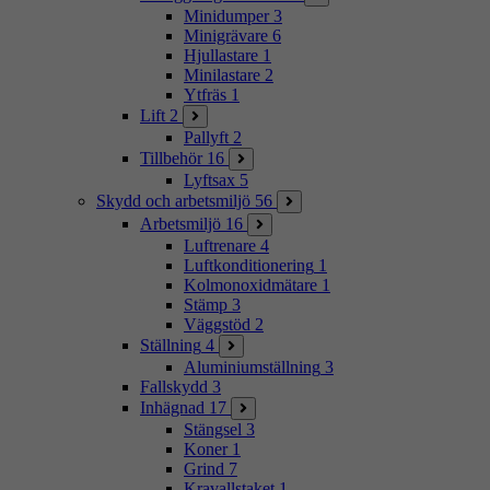
Minidumper
3
Minigrävare
6
Hjullastare
1
Minilastare
2
Ytfräs
1
Lift
2
Pallyft
2
Tillbehör
16
Lyftsax
5
Skydd och arbetsmiljö
56
Arbetsmiljö
16
Luftrenare
4
Luftkonditionering
1
Kolmonoxidmätare
1
Stämp
3
Väggstöd
2
Ställning
4
Aluminiumställning
3
Fallskydd
3
Inhägnad
17
Stängsel
3
Koner
1
Grind
7
Kravallstaket
1