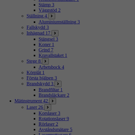
Stämp
3
Väggstöd
2
Ställning
4
Aluminiumställning
3
Fallskydd
3
Inhägnad
17
Stängsel
3
Koner
1
Grind
7
Kravallstaket
1
Stege
8
Arbetsbock
4
Körplåt
1
Första hjälpen
3
Brandskydd
3
Brandfiltar
1
Brandsläckare
2
Mätinstrument
42
Laser
26
Korslaser
3
Rotationslaser
9
Rörlaser
2
Avståndsmätare
5
Lasermottagare
6