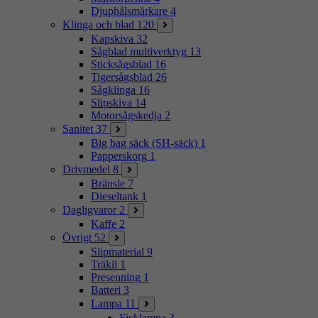
Djuphålsmärkare
4
Klinga och blad
120
Kapskiva
32
Sågblad multiverktyg
13
Sticksågsblad
16
Tigersågsblad
26
Sågklinga
16
Slipskiva
14
Motorsågskedja
2
Sanitet
37
Big bag säck (SH-säck)
1
Papperskorg
1
Drivmedel
8
Bränsle
7
Dieseltank
1
Dagligvaror
2
Kaffe
2
Övrigt
52
Slipmaterial
9
Träkil
1
Presenning
1
Batteri
3
Lampa
11
Ficklampa
3