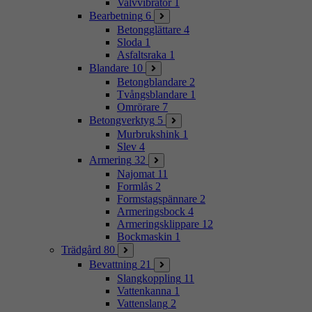
Valvvibrator
1
Bearbetning
6
Betongglättare
4
Sloda
1
Asfaltsraka
1
Blandare
10
Betongblandare
2
Tvångsblandare
1
Omrörare
7
Betongverktyg
5
Murbrukshink
1
Slev
4
Armering
32
Najomat
11
Formlås
2
Formstagspännare
2
Armeringsbock
4
Armeringsklippare
12
Bockmaskin
1
Trädgård
80
Bevattning
21
Slangkoppling
11
Vattenkanna
1
Vattenslang
2