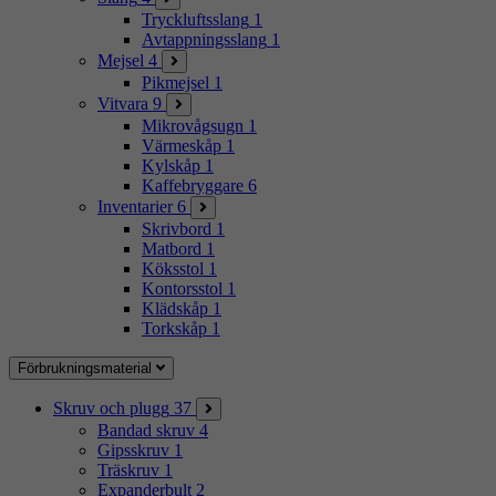
Tryckluftsslang
1
Avtappningsslang
1
Mejsel
4
Pikmejsel
1
Vitvara
9
Mikrovågsugn
1
Värmeskåp
1
Kylskåp
1
Kaffebryggare
6
Inventarier
6
Skrivbord
1
Matbord
1
Köksstol
1
Kontorsstol
1
Klädskåp
1
Torkskåp
1
Förbrukningsmaterial
Skruv och plugg
37
Bandad skruv
4
Gipsskruv
1
Träskruv
1
Expanderbult
2