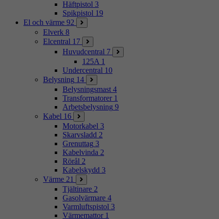
Häftpistol
3
Spikpistol
19
El och värme
92
Elverk
8
Elcentral
17
Huvudcentral
7
125A
1
Undercentral
10
Belysning
14
Belysningsmast
4
Transformatorer
1
Arbetsbelysning
9
Kabel
16
Motorkabel
3
Skarvsladd
2
Grenuttag
3
Kabelvinda
2
Rörål
2
Kabelskydd
3
Värme
21
Tjältinare
2
Gasolvärmare
4
Varmluftspistol
3
Värmemattor
1