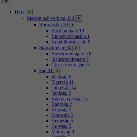
Stäng
Hyra
Maskin och verktyg
433
Borrmaskin
28
Borrhammare
19
Vinkelborrmaskin
1
Kombiborrmaskin
6
Skruvdragare
30
Borrskruvdragare
18
Slagskruvdragare
7
Gipsskruvdragare
5
Såg
91
Sticksåg
6
Tigersåg
11
Cirkelsåg
14
Sänksåg
6
Kap och gersåg
15
Bandsåg
2
Klyvsåg
5
Motorsåg
3
Kedjesåg
5
Golvsåg
5
Motorkap
9