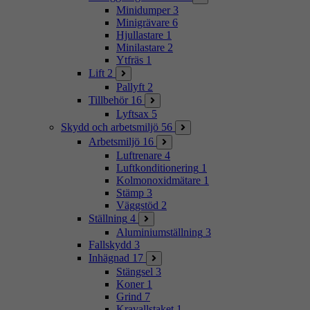
Minidumper
3
Minigrävare
6
Hjullastare
1
Minilastare
2
Ytfräs
1
Lift
2
Pallyft
2
Tillbehör
16
Lyftsax
5
Skydd och arbetsmiljö
56
Arbetsmiljö
16
Luftrenare
4
Luftkonditionering
1
Kolmonoxidmätare
1
Stämp
3
Väggstöd
2
Ställning
4
Aluminiumställning
3
Fallskydd
3
Inhägnad
17
Stängsel
3
Koner
1
Grind
7
Kravallstaket
1