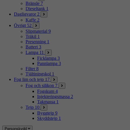
Bränsle
7
Dieseltank
1
Dagligvaror
2
Kaffe
2
Övrigt
52
Slipmaterial
9
Träkil
1
Presenning
1
Batteri
3
Lampa
11
Ficklampa
3
Pannlampa
3
Filter
8
Tjältiningskol
1
Fog lim och tejp
17
Fog och silikon
7
Fogskum
4
Injekteringsmassa
2
Takmassa
1
Tejp
10
Byggtejp
9
Skyddstejp
1
Personskydd