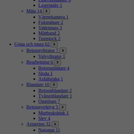
Laserstativ
1
Mäta
14
Värmekamera
1
Fuktmätare
2
Vattenpass
3
Måttband
2
Tumstock
2
Gjuta och mura
62
Betongvibrator
7
Valvvibrator
1
Bearbetning
6
Betongglättare
4
Sloda
1
Asfaltsraka
1
Blandare
10
Betongblandare
2
Tvångsblandare
1
Omrörare
7
Betongverktyg
5
Murbrukshink
1
Slev
4
Armering
32
Najomat
11