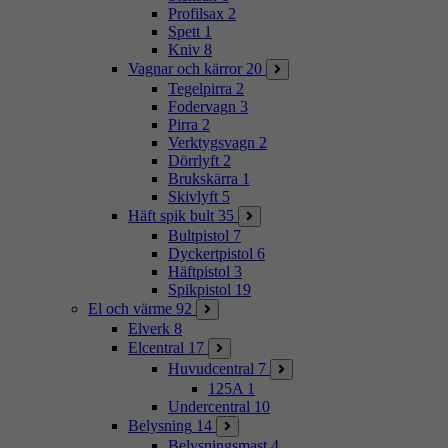
Profilsax
2
Spett
1
Kniv
8
Vagnar och kärror
20
Tegelpirra
2
Fodervagn
3
Pirra
2
Verktygsvagn
2
Dörrlyft
2
Brukskärra
1
Skivlyft
5
Häft spik bult
35
Bultpistol
7
Dyckertpistol
6
Häftpistol
3
Spikpistol
19
El och värme
92
Elverk
8
Elcentral
17
Huvudcentral
7
125A
1
Undercentral
10
Belysning
14
Belysningsmast
4