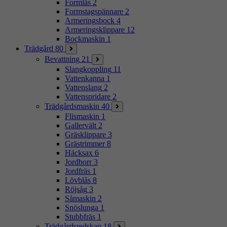
Formlås
2
Formstagspännare
2
Armeringsbock
4
Armeringsklippare
12
Bockmaskin
1
Trädgård
80
Bevattning
21
Slangkoppling
11
Vattenkanna
1
Vattenslang
2
Vattenspridare
2
Trädgårdsmaskin
40
Flismaskin
1
Gallervält
2
Gräsklippare
3
Grästrimmer
8
Häcksax
6
Jordborr
3
Jordfräs
1
Lövblås
8
Röjsåg
3
Såmaskin
2
Snöslunga
1
Stubbfräs
1
Trädgårdsredskap
18