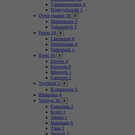
Våtdammsugare
4
Högtryckstvätt
3
Övrig maskin
18
Mattstripper
3
Vakuumlyft
3
Pump
18
Länspump
8
Dränkpump
4
Vattentank
1
Svets
16
Elsvets
4
Rörsvets
8
Migsvets
1
Gassvets
1
Tryckluft
5
Kompressor
5
Bilmaskin
4
Verktyg
38
Fogspruta
2
Kofot
1
Slägga
1
Hammare
6
Tång
2
Stensax
1