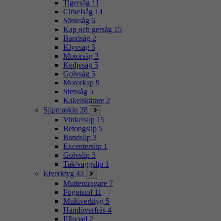
Tigersåg
11
Cirkelsåg
14
Sänksåg
6
Kap och gersåg
15
Bandsåg
2
Klyvsåg
5
Motorsåg
3
Kedjesåg
5
Golvsåg
5
Motorkap
9
Stensåg
5
Kakelskärare
2
Slipmaskin
28
Vinkelslip
15
Betongslip
5
Bandslip
3
Excenterslip
1
Golvslip
3
Tak/väggslip
1
Elverktyg
43
Mutterdragare
7
Fogpistol
11
Multiverktyg
5
Handöverfräs
4
Elhyvel
2