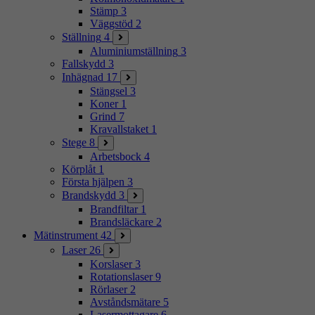
Stämp
3
Väggstöd
2
Ställning
4
Aluminiumställning
3
Fallskydd
3
Inhägnad
17
Stängsel
3
Koner
1
Grind
7
Kravallstaket
1
Stege
8
Arbetsbock
4
Körplåt
1
Första hjälpen
3
Brandskydd
3
Brandfiltar
1
Brandsläckare
2
Mätinstrument
42
Laser
26
Korslaser
3
Rotationslaser
9
Rörlaser
2
Avståndsmätare
5
Lasermottagare
6