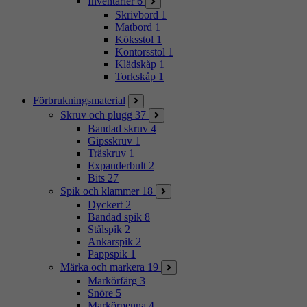
Inventarier
6
Skrivbord
1
Matbord
1
Köksstol
1
Kontorsstol
1
Klädskåp
1
Torkskåp
1
Förbrukningsmaterial
Skruv och plugg
37
Bandad skruv
4
Gipsskruv
1
Träskruv
1
Expanderbult
2
Bits
27
Spik och klammer
18
Dyckert
2
Bandad spik
8
Stålspik
2
Ankarspik
2
Pappspik
1
Märka och markera
19
Markörfärg
3
Snöre
5
Markörpenna
4