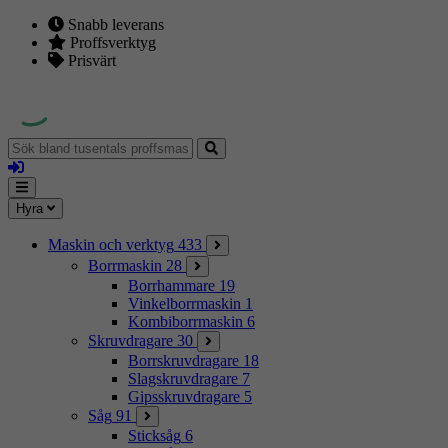
Snabb leverans
Proffsverktyg
Prisvärt
Sök
bland
Logga
tusentals
in
proffsmaskiner
Mina
Meny
Hyra
sidor
Maskin och verktyg
433
Borrmaskin
28
Borrhammare
19
Vinkelborrmaskin
1
Kombiborrmaskin
6
Skruvdragare
30
Borrskruvdragare
18
Slagskruvdragare
7
Gipsskruvdragare
5
Såg
91
Sticksåg
6