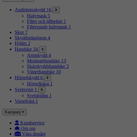
Andningsskydd
16
Halvmask
5
Filter och tillbehör
1
Filtrerande halvmask
1
Skor
7
Skyddsglasögon
4
Hjälm
2
Handske
34
Armskydd
4
Montagehandske
13
Skärskyddshandske
3
Vinterhandske
10
Hörselskydd
6
Hörselkåpa
1
Svetsvisir
1
Svetshjälm
1
Varselväst
1
Kampanj
Kundservice
Om oss
Våra depåer