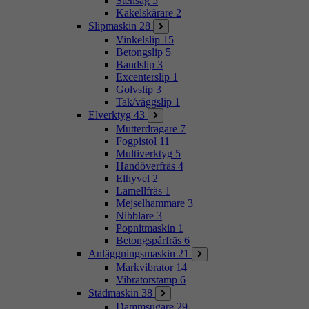
Stensåg
5
Kakelskärare
2
Slipmaskin
28
Vinkelslip
15
Betongslip
5
Bandslip
3
Excenterslip
1
Golvslip
3
Tak/väggslip
1
Elverktyg
43
Mutterdragare
7
Fogpistol
11
Multiverktyg
5
Handöverfräs
4
Elhyvel
2
Lamellfräs
1
Mejselhammare
3
Nibblare
3
Popnitmaskin
1
Betongspårfräs
6
Anläggningsmaskin
21
Markvibrator
14
Vibratorstamp
6
Städmaskin
38
Dammsugare
29