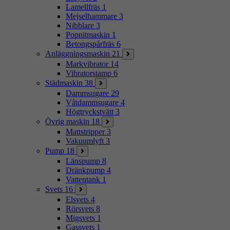
Lamellfräs
1
Mejselhammare
3
Nibblare
3
Popnitmaskin
1
Betongspårfräs
6
Anläggningsmaskin
21
Markvibrator
14
Vibratorstamp
6
Städmaskin
38
Dammsugare
29
Våtdammsugare
4
Högtryckstvätt
3
Övrig maskin
18
Mattstripper
3
Vakuumlyft
3
Pump
18
Länspump
8
Dränkpump
4
Vattentank
1
Svets
16
Elsvets
4
Rörsvets
8
Migsvets
1
Gassvets
1