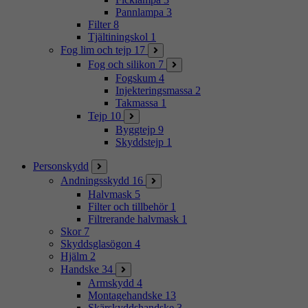
Pannlampa
3
Filter
8
Tjältiningskol
1
Fog lim och tejp
17
Fog och silikon
7
Fogskum
4
Injekteringsmassa
2
Takmassa
1
Tejp
10
Byggtejp
9
Skyddstejp
1
Personskydd
Andningsskydd
16
Halvmask
5
Filter och tillbehör
1
Filtrerande halvmask
1
Skor
7
Skyddsglasögon
4
Hjälm
2
Handske
34
Armskydd
4
Montagehandske
13
Skärskyddshandske
3