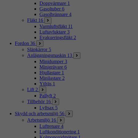
Doppvärmare
1
Gasoltuber
6
Gasolbrännare
4
Fläkt
16
Varmluftsfläkt
11
Luftavfuktare
3
Evakueringsfläkt
2
Fordon
36
Släpkärror
5
Anläggningsmaskin
13
Minidumper
3
Minigrävare
6
Hjullastare
1
Minilastare
2
Ytfräs
1
Lift
2
Pallyft
2
Tillbehör
16
Lyftsax
5
Skydd och arbetsmiljö
56
Arbetsmiljö
16
Luftrenare
4
Luftkonditionering
1
Kolmonoxidmätare
1