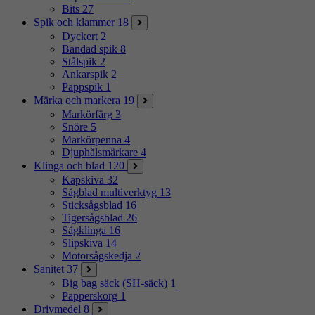
Bits
27
Spik och klammer
18
Dyckert
2
Bandad spik
8
Stålspik
2
Ankarspik
2
Pappspik
1
Märka och markera
19
Markörfärg
3
Snöre
5
Markörpenna
4
Djuphålsmärkare
4
Klinga och blad
120
Kapskiva
32
Sågblad multiverktyg
13
Sticksågsblad
16
Tigersågsblad
26
Sågklinga
16
Slipskiva
14
Motorsågskedja
2
Sanitet
37
Big bag säck (SH-säck)
1
Papperskorg
1
Drivmedel
8