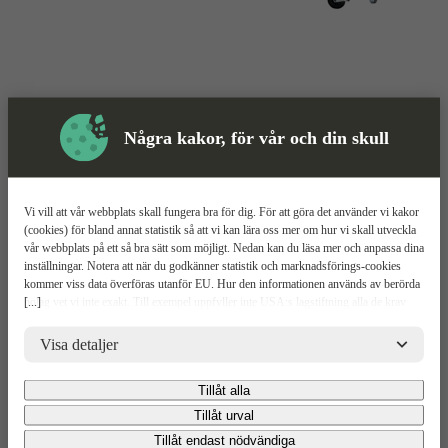
Några kakor, för vår och din skull
Vi vill att vår webbplats skall fungera bra för dig. För att göra det använder vi kakor
(cookies) för bland annat statistik så att vi kan lära oss mer om hur vi skall utveckla
vår webbplats på ett så bra sätt som möjligt. Nedan kan du läsa mer och anpassa dina
inställningar. Notera att när du godkänner statistik och marknadsförings-cookies
kommer viss data överföras utanför EU. Hur den informationen används av berörda
Rastvagn
Mer information
[...]
bolag vet vi inte exakt. Till exempel uppfyller inte USA:s lagstiftning alla de krav
gällande hantering av personuppgifter som ställs inom EU, vilket kan innebära vissa
Tiki Trailer OP420-R
risker för dina personuppgifter. De berörda bolagen måste lämna över uppgifter till
Visa detaljer
brottsbekämpande myndigheter i USA om de får en sådan begäran. Det kan dock
vara svårt eller omöjligt för dig att hävda dina rättigheter, t.ex. rätten till radering,
Relaterade
Tillåt alla
gällande eventuella personuppgifter som de brottsbekämpande myndigheterna har
Mer information
Teknisk spec
Upp
fått tillgång till. Genom att godkänna statistik och marknadsförings-cookies nedan
Tillåt urval
Produkter
bekräftar du att du samtycker till att data överförs till tredje land.
Mer Information
Tillåt endast nödvändiga