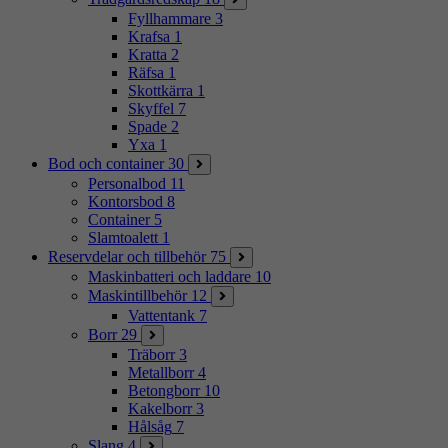
Fyllhammare
3
Krafsa
1
Kratta
2
Räfsa
1
Skottkärra
1
Skyffel
7
Spade
2
Yxa
1
Bod och container
30
Personalbod
11
Kontorsbod
8
Container
5
Slamtoalett
1
Reservdelar och tillbehör
75
Maskinbatteri och laddare
10
Maskintillbehör
12
Vattentank
7
Borr
29
Träborr
3
Metallborr
4
Betongborr
10
Kakelborr
3
Hålsåg
7
Slang
4