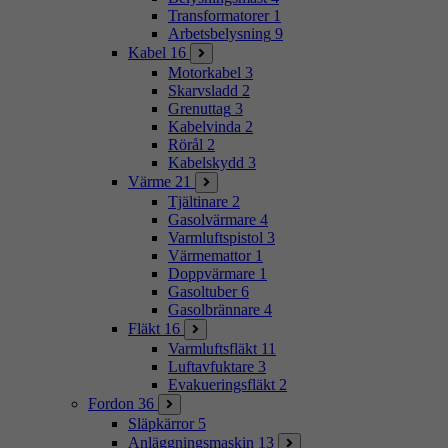
Transformatorer
1
Arbetsbelysning
9
Kabel
16
Motorkabel
3
Skarvsladd
2
Grenuttag
3
Kabelvinda
2
Rörål
2
Kabelskydd
3
Värme
21
Tjältinare
2
Gasolvärmare
4
Varmluftspistol
3
Värmemattor
1
Doppvärmare
1
Gasoltuber
6
Gasolbrännare
4
Fläkt
16
Varmluftsfläkt
11
Luftavfuktare
3
Evakueringsfläkt
2
Fordon
36
Släpkärror
5
Anläggningsmaskin
13