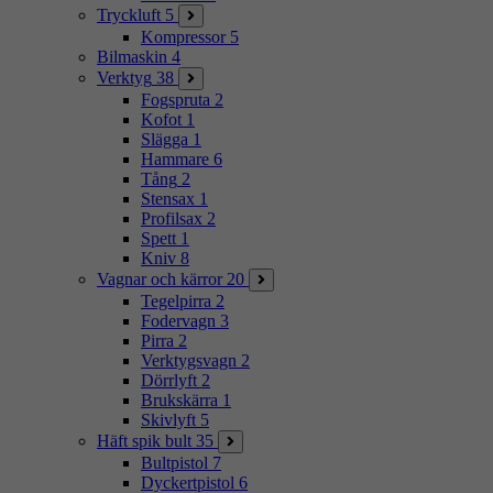
Tryckluft
5
Kompressor
5
Bilmaskin
4
Verktyg
38
Fogspruta
2
Kofot
1
Slägga
1
Hammare
6
Tång
2
Stensax
1
Profilsax
2
Spett
1
Kniv
8
Vagnar och kärror
20
Tegelpirra
2
Fodervagn
3
Pirra
2
Verktygsvagn
2
Dörrlyft
2
Brukskärra
1
Skivlyft
5
Häft spik bult
35
Bultpistol
7
Dyckertpistol
6