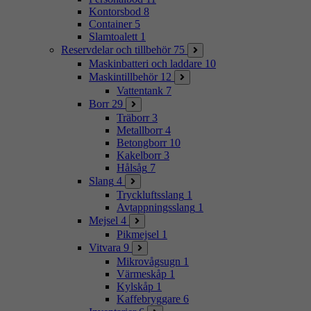
Kontorsbod
8
Container
5
Slamtoalett
1
Reservdelar och tillbehör
75
Maskinbatteri och laddare
10
Maskintillbehör
12
Vattentank
7
Borr
29
Träborr
3
Metallborr
4
Betongborr
10
Kakelborr
3
Hålsåg
7
Slang
4
Tryckluftsslang
1
Avtappningsslang
1
Mejsel
4
Pikmejsel
1
Vitvara
9
Mikrovågsugn
1
Värmeskåp
1
Kylskåp
1
Kaffebryggare
6