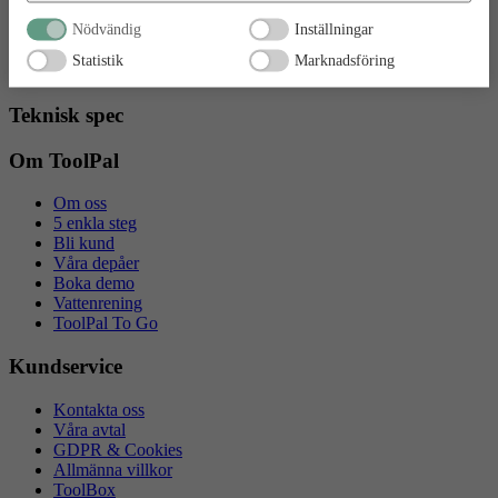
Tiki OP420-R Personalvagn
Nödvändig
Inställningar
Statistik
Marknadsföring
Tiki OP420-R Personalvagn
Teknisk spec
Om ToolPal
Om oss
5 enkla steg
Bli kund
Våra depåer
Boka demo
Vattenrening
ToolPal To Go
Kundservice
Kontakta oss
Våra avtal
GDPR & Cookies
Allmänna villkor
ToolBox