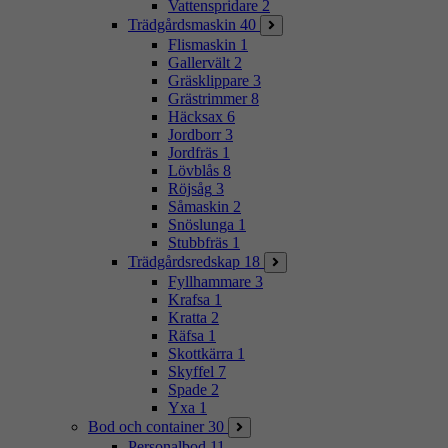
Vattenspridare
2
Trädgårdsmaskin
40
Flismaskin
1
Gallervält
2
Gräsklippare
3
Grästrimmer
8
Häcksax
6
Jordborr
3
Jordfräs
1
Lövblås
8
Röjsåg
3
Såmaskin
2
Snöslunga
1
Stubbfräs
1
Trädgårdsredskap
18
Fyllhammare
3
Krafsa
1
Kratta
2
Räfsa
1
Skottkärra
1
Skyffel
7
Spade
2
Yxa
1
Bod och container
30
Personalbod
11