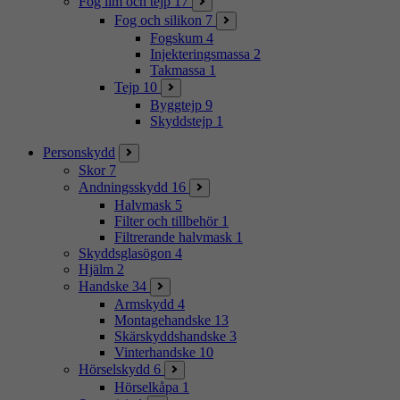
Fog lim och tejp
17
Fog och silikon
7
Fogskum
4
Injekteringsmassa
2
Takmassa
1
Tejp
10
Byggtejp
9
Skyddstejp
1
Personskydd
Skor
7
Andningsskydd
16
Halvmask
5
Filter och tillbehör
1
Filtrerande halvmask
1
Skyddsglasögon
4
Hjälm
2
Handske
34
Armskydd
4
Montagehandske
13
Skärskyddshandske
3
Vinterhandske
10
Hörselskydd
6
Hörselkåpa
1