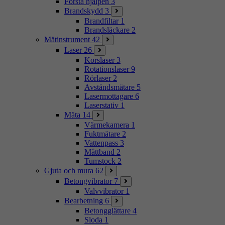
Första hjälpen
3
Brandskydd
3
Brandfiltar
1
Brandsläckare
2
Mätinstrument
42
Laser
26
Korslaser
3
Rotationslaser
9
Rörlaser
2
Avståndsmätare
5
Lasermottagare
6
Laserstativ
1
Mäta
14
Värmekamera
1
Fuktmätare
2
Vattenpass
3
Måttband
2
Tumstock
2
Gjuta och mura
62
Betongvibrator
7
Valvvibrator
1
Bearbetning
6
Betongglättare
4
Sloda
1