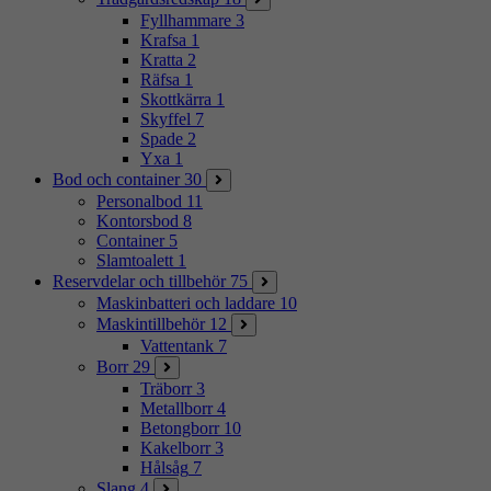
Fyllhammare
3
Krafsa
1
Kratta
2
Räfsa
1
Skottkärra
1
Skyffel
7
Spade
2
Yxa
1
Bod och container
30
Personalbod
11
Kontorsbod
8
Container
5
Slamtoalett
1
Reservdelar och tillbehör
75
Maskinbatteri och laddare
10
Maskintillbehör
12
Vattentank
7
Borr
29
Träborr
3
Metallborr
4
Betongborr
10
Kakelborr
3
Hålsåg
7
Slang
4