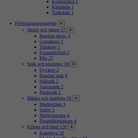
Kontorsstol
1
Klädskåp
1
Torkskåp
1
Förbrukningsmaterial
Skruv och plugg
37
Bandad skruv
4
Gipsskruv
1
Träskruv
1
Expanderbult
2
Bits
27
Spik och klammer
18
Dyckert
2
Bandad spik
8
Stålspik
2
Ankarspik
2
Pappspik
1
Märka och markera
19
Markörfärg
3
Snöre
5
Markörpenna
4
Djuphålsmärkare
4
Klinga och blad
120
Kapskiva
32