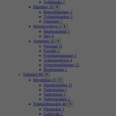
Asfaltsraka
1
Blandare
10
Betongblandare
2
Tvångsblandare
1
Omrörare
7
Betongverktyg
5
Murbrukshink
1
Slev
4
Armering
32
Najomat
11
Formlås
2
Formstagspännare
2
Armeringsbock
4
Armeringsklippare
12
Bockmaskin
1
Trädgård
80
Bevattning
21
Slangkoppling
11
Vattenkanna
1
Vattenslang
2
Vattenspridare
2
Trädgårdsmaskin
40
Flismaskin
1
Gallervält
2