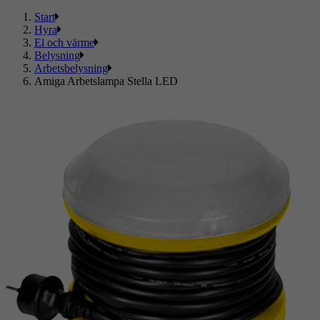
Start
Hyra
El och värme
Belysning
Arbetsbelysning
Amiga Arbetslampa Stella LED