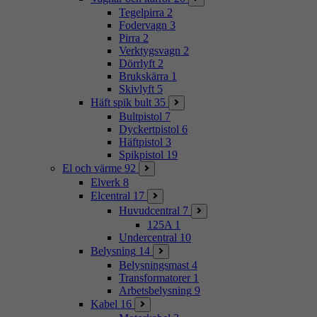
Tegelpirra
2
Fodervagn
3
Pirra
2
Verktygsvagn
2
Dörrlyft
2
Brukskärra
1
Skivlyft
5
Häft spik bult
35
Bultpistol
7
Dyckertpistol
6
Häftpistol
3
Spikpistol
19
El och värme
92
Elverk
8
Elcentral
17
Huvudcentral
7
125A
1
Undercentral
10
Belysning
14
Belysningsmast
4
Transformatorer
1
Arbetsbelysning
9
Kabel
16