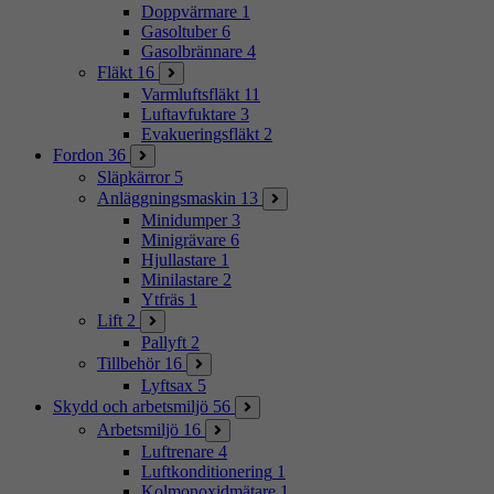
Doppvärmare
1
Gasoltuber
6
Gasolbrännare
4
Fläkt
16
Varmluftsfläkt
11
Luftavfuktare
3
Evakueringsfläkt
2
Fordon
36
Släpkärror
5
Anläggningsmaskin
13
Minidumper
3
Minigrävare
6
Hjullastare
1
Minilastare
2
Ytfräs
1
Lift
2
Pallyft
2
Tillbehör
16
Lyftsax
5
Skydd och arbetsmiljö
56
Arbetsmiljö
16
Luftrenare
4
Luftkonditionering
1
Kolmonoxidmätare
1