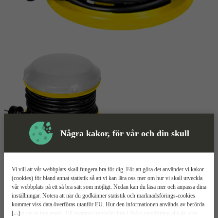
Några kakor, för vår och din skull
Arbetslampa
Mer information
Vi vill att vår webbplats skall fungera bra för dig. För att göra det använder vi kakor
Amiga Stella LED
(cookies) för bland annat statistik så att vi kan lära oss mer om hur vi skall utveckla
vår webbplats på ett så bra sätt som möjligt. Nedan kan du läsa mer och anpassa dina
inställningar. Notera att när du godkänner statistik och marknadsförings-cookies
LED-ljus med 3500 lm
kommer viss data överföras utanför EU. Hur den informationen används av berörda
Kan seriekopplas
[...]
bolag vet vi inte exakt. Till exempel uppfyller inte USA:s lagstiftning alla de krav
Kan hängas och stå på golv