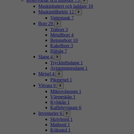
Reservdelar och tillbehör
75
Maskinbatteri och laddare
10
Maskintillbehör
12
Vattentank
7
Borr
29
Träborr
3
Metallborr
4
Betongborr
10
Kakelborr
3
Hålsåg
7
Slang
4
Tryckluftsslang
1
Avtappningsslang
1
Mejsel
4
Pikmejsel
1
Vitvara
9
Mikrovågsugn
1
Värmeskåp
1
Kylskåp
1
Kaffebryggare
6
Inventarier
6
Skrivbord
1
Matbord
1
Köksstol
1