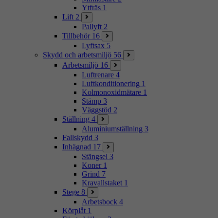
Ytfräs
1
Lift
2
Pallyft
2
Tillbehör
16
Lyftsax
5
Skydd och arbetsmiljö
56
Arbetsmiljö
16
Luftrenare
4
Luftkonditionering
1
Kolmonoxidmätare
1
Stämp
3
Väggstöd
2
Ställning
4
Aluminiumställning
3
Fallskydd
3
Inhägnad
17
Stängsel
3
Koner
1
Grind
7
Kravallstaket
1
Stege
8
Arbetsbock
4
Körplåt
1