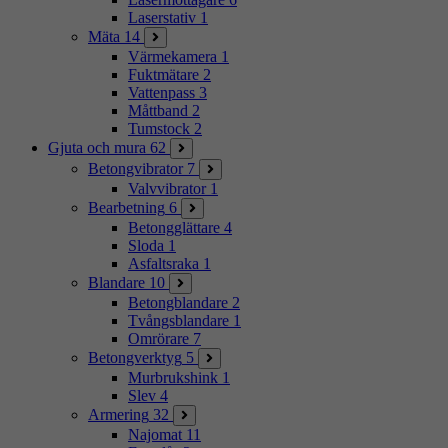
Laserstativ
1
Mäta
14
Värmekamera
1
Fuktmätare
2
Vattenpass
3
Måttband
2
Tumstock
2
Gjuta och mura
62
Betongvibrator
7
Valvvibrator
1
Bearbetning
6
Betongglättare
4
Sloda
1
Asfaltsraka
1
Blandare
10
Betongblandare
2
Tvångsblandare
1
Omrörare
7
Betongverktyg
5
Murbrukshink
1
Slev
4
Armering
32
Najomat
11