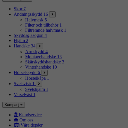
Skor
7
Andningsskydd
16
Halvmask
5
Filter och tillbehör
1
Filtrerande halvmask
1
Skyddsglasögon
4
Hjälm
2
Handske
34
Armskydd
4
Montagehandske
13
Skärskyddshandske
3
Vinterhandske
10
Hörselskydd
6
Hörselkåpa
1
Svetsvisir
1
Svetshjälm
1
Varselväst
1
Kampanj
Kundservice
Om oss
Våra depåer