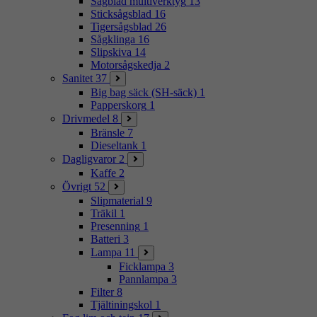
Sågblad multiverktyg
13
Sticksågsblad
16
Tigersågsblad
26
Sågklinga
16
Slipskiva
14
Motorsågskedja
2
Sanitet
37
Big bag säck (SH-säck)
1
Papperskorg
1
Drivmedel
8
Bränsle
7
Dieseltank
1
Dagligvaror
2
Kaffe
2
Övrigt
52
Slipmaterial
9
Träkil
1
Presenning
1
Batteri
3
Lampa
11
Ficklampa
3
Pannlampa
3
Filter
8
Tjältiningskol
1