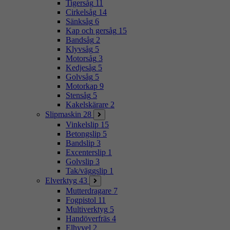
Tigersåg
11
Cirkelsåg
14
Sänksåg
6
Kap och gersåg
15
Bandsåg
2
Klyvsåg
5
Motorsåg
3
Kedjesåg
5
Golvsåg
5
Motorkap
9
Stensåg
5
Kakelskärare
2
Slipmaskin
28
Vinkelslip
15
Betongslip
5
Bandslip
3
Excenterslip
1
Golvslip
3
Tak/väggslip
1
Elverktyg
43
Mutterdragare
7
Fogpistol
11
Multiverktyg
5
Handöverfräs
4
Elhyvel
2