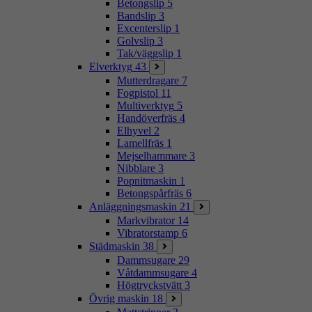
Betongslip
5
Bandslip
3
Excenterslip
1
Golvslip
3
Tak/väggslip
1
Elverktyg
43
Mutterdragare
7
Fogpistol
11
Multiverktyg
5
Handöverfräs
4
Elhyvel
2
Lamellfräs
1
Mejselhammare
3
Nibblare
3
Popnitmaskin
1
Betongspårfräs
6
Anläggningsmaskin
21
Markvibrator
14
Vibratorstamp
6
Städmaskin
38
Dammsugare
29
Våtdammsugare
4
Högtryckstvätt
3
Övrig maskin
18