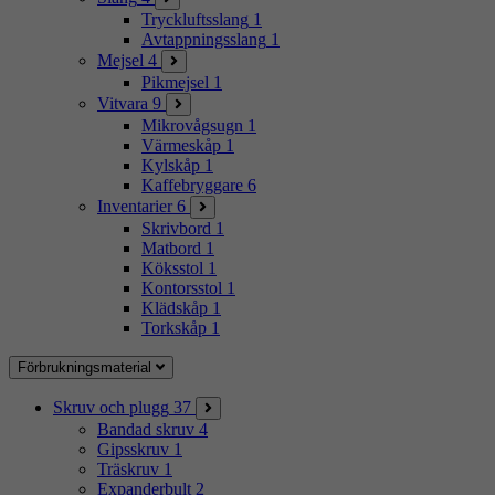
Tryckluftsslang
1
Avtappningsslang
1
Mejsel
4
Pikmejsel
1
Vitvara
9
Mikrovågsugn
1
Värmeskåp
1
Kylskåp
1
Kaffebryggare
6
Inventarier
6
Skrivbord
1
Matbord
1
Köksstol
1
Kontorsstol
1
Klädskåp
1
Torkskåp
1
Förbrukningsmaterial
Skruv och plugg
37
Bandad skruv
4
Gipsskruv
1
Träskruv
1
Expanderbult
2