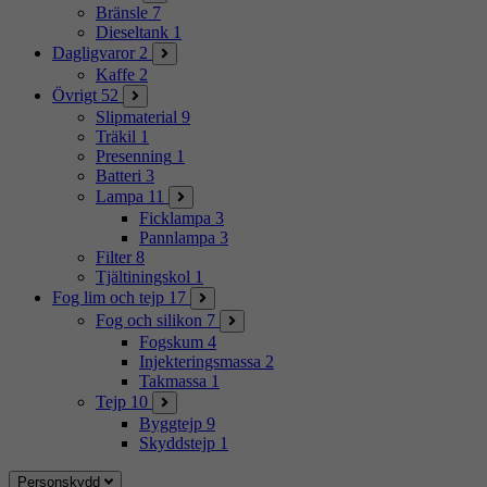
Bränsle
7
Dieseltank
1
Dagligvaror
2
Kaffe
2
Övrigt
52
Slipmaterial
9
Träkil
1
Presenning
1
Batteri
3
Lampa
11
Ficklampa
3
Pannlampa
3
Filter
8
Tjältiningskol
1
Fog lim och tejp
17
Fog och silikon
7
Fogskum
4
Injekteringsmassa
2
Takmassa
1
Tejp
10
Byggtejp
9
Skyddstejp
1
Personskydd