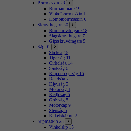
Borrmaskin
28
Borrhammare
19
Vinkelborrmaskin
1
Kombiborrmaskin
6
Skruvdragare
30
Borrskruvdragare
18
Slagskruvdragare
7
Gipsskruvdragare
5
Såg
91
Sticksåg
6
Tigersåg
11
Cirkelsåg
14
Sänksåg
6
Kap och gersåg
15
Bandsåg
2
Klyvsåg
5
Motorsåg
3
Kedjesåg
5
Golvsåg
5
Motorkap
9
Stensåg
5
Kakelskärare
2
Slipmaskin
28
Vinkelslip
15