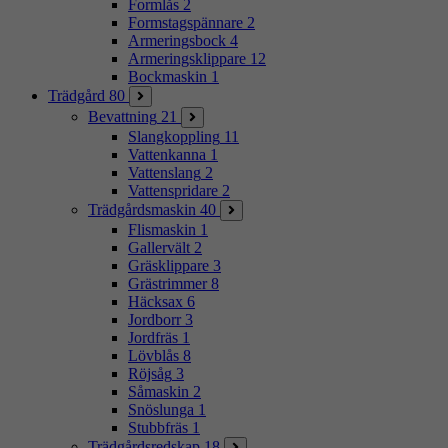
Formlås
2
Formstagspännare
2
Armeringsbock
4
Armeringsklippare
12
Bockmaskin
1
Trädgård
80
Bevattning
21
Slangkoppling
11
Vattenkanna
1
Vattenslang
2
Vattenspridare
2
Trädgårdsmaskin
40
Flismaskin
1
Gallervält
2
Gräsklippare
3
Grästrimmer
8
Häcksax
6
Jordborr
3
Jordfräs
1
Lövblås
8
Röjsåg
3
Såmaskin
2
Snöslunga
1
Stubbfräs
1
Trädgårdsredskap
18