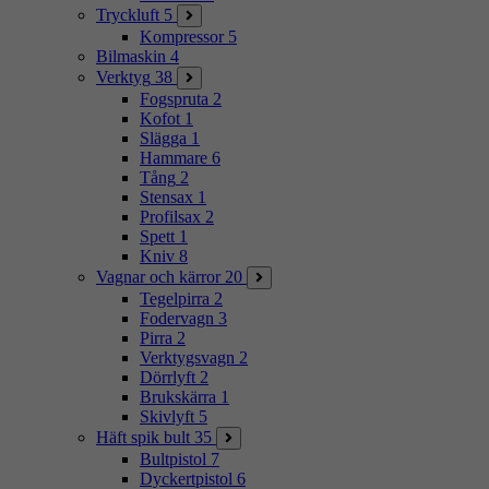
Tryckluft
5
Kompressor
5
Bilmaskin
4
Verktyg
38
Fogspruta
2
Kofot
1
Slägga
1
Hammare
6
Tång
2
Stensax
1
Profilsax
2
Spett
1
Kniv
8
Vagnar och kärror
20
Tegelpirra
2
Fodervagn
3
Pirra
2
Verktygsvagn
2
Dörrlyft
2
Brukskärra
1
Skivlyft
5
Häft spik bult
35
Bultpistol
7
Dyckertpistol
6