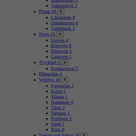
Mattstripper
3
Vakuumlyft
3
Pump
18
Länspump
8
Dränkpump
4
Vattentank
1
Svets
16
Elsvets
4
Rörsvets
8
Migsvets
1
Gassvets
1
Tryckluft
5
Kompressor
5
Bilmaskin
4
Verktyg
38
Fogspruta
2
Kofot
1
Slägga
1
Hammare
6
Tång
2
Stensax
1
Profilsax
2
Spett
1
Kniv
8
Vagnar och kärror
20