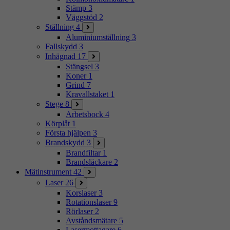
Stämp
3
Väggstöd
2
Ställning
4
Aluminiumställning
3
Fallskydd
3
Inhägnad
17
Stängsel
3
Koner
1
Grind
7
Kravallstaket
1
Stege
8
Arbetsbock
4
Körplåt
1
Första hjälpen
3
Brandskydd
3
Brandfiltar
1
Brandsläckare
2
Mätinstrument
42
Laser
26
Korslaser
3
Rotationslaser
9
Rörlaser
2
Avståndsmätare
5
Lasermottagare
6