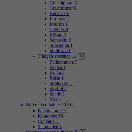
Gräsklippare
3
Grästrimmer
8
Häcksax
6
Jordborr
3
Jordfräs
1
Lövblås
8
Röjsåg
3
Såmaskin
2
Snöslunga
1
Stubbfräs
1
Trädgårdsredskap
18
Fyllhammare
3
Krafsa
1
Kratta
2
Räfsa
1
Skottkärra
1
Skyffel
7
Spade
2
Yxa
1
Bod och container
30
Personalbod
11
Kontorsbod
8
Container
5
Slamtoalett
1