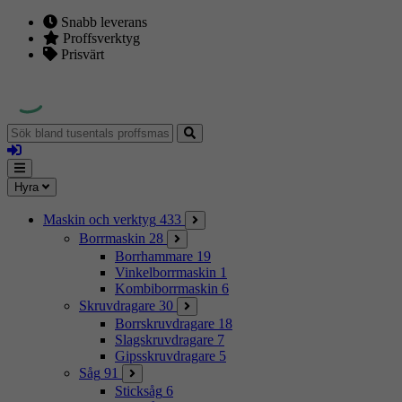
Snabb leverans
Proffsverktyg
Prisvärt
Sök
bland
Logga
tusentals
in
proffsmaskiner
Mina
Meny
Hyra
sidor
Maskin och verktyg
433
Borrmaskin
28
Borrhammare
19
Vinkelborrmaskin
1
Kombiborrmaskin
6
Skruvdragare
30
Borrskruvdragare
18
Slagskruvdragare
7
Gipsskruvdragare
5
Såg
91
Sticksåg
6