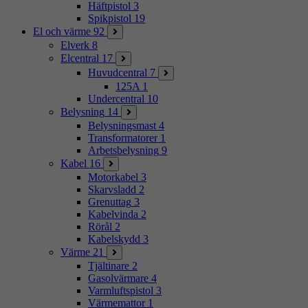
Häftpistol
3
Spikpistol
19
El och värme
92
Elverk
8
Elcentral
17
Huvudcentral
7
125A
1
Undercentral
10
Belysning
14
Belysningsmast
4
Transformatorer
1
Arbetsbelysning
9
Kabel
16
Motorkabel
3
Skarvsladd
2
Grenuttag
3
Kabelvinda
2
Rörål
2
Kabelskydd
3
Värme
21
Tjältinare
2
Gasolvärmare
4
Varmluftspistol
3
Värmemattor
1