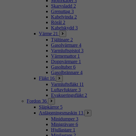
Motorkabel
3
Skarvsladd
2
Grenuttag
3
Kabelvinda
2
Rörål
2
Kabelskydd
3
Värme
21
Tjältinare
2
Gasolvärmare
4
Varmluftspistol
3
Värmemattor
1
Doppvärmare
1
Gasoltuber
6
Gasolbrännare
4
Fläkt
16
Varmluftsfläkt
11
Luftavfuktare
3
Evakueringsfläkt
2
Fordon
36
Släpkärror
5
Anläggningsmaskin
13
Minidumper
3
Minigrävare
6
Hjullastare
1
Minilastare
2