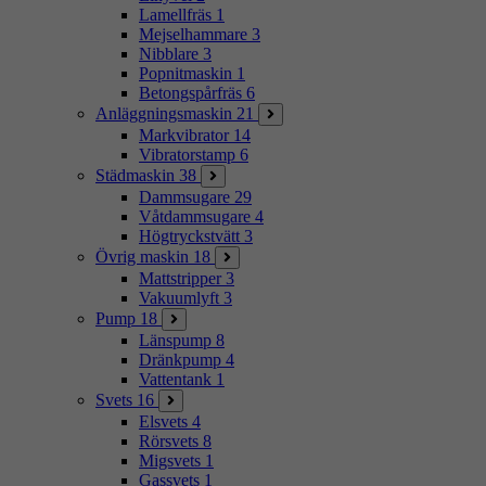
Lamellfräs
1
Mejselhammare
3
Nibblare
3
Popnitmaskin
1
Betongspårfräs
6
Anläggningsmaskin
21
Markvibrator
14
Vibratorstamp
6
Städmaskin
38
Dammsugare
29
Våtdammsugare
4
Högtryckstvätt
3
Övrig maskin
18
Mattstripper
3
Vakuumlyft
3
Pump
18
Länspump
8
Dränkpump
4
Vattentank
1
Svets
16
Elsvets
4
Rörsvets
8
Migsvets
1
Gassvets
1