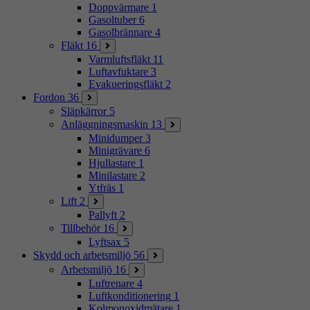
Doppvärmare
1
Gasoltuber
6
Gasolbrännare
4
Fläkt
16
Varmluftsfläkt
11
Luftavfuktare
3
Evakueringsfläkt
2
Fordon
36
Släpkärror
5
Anläggningsmaskin
13
Minidumper
3
Minigrävare
6
Hjullastare
1
Minilastare
2
Ytfräs
1
Lift
2
Pallyft
2
Tillbehör
16
Lyftsax
5
Skydd och arbetsmiljö
56
Arbetsmiljö
16
Luftrenare
4
Luftkonditionering
1
Kolmonoxidmätare
1