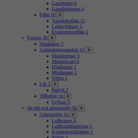
Gasoltuber
6
Gasolbrännare
4
Fläkt
16
Varmluftsfläkt
11
Luftavfuktare
3
Evakueringsfläkt
2
Fordon
36
Släpkärror
5
Anläggningsmaskin
13
Minidumper
3
Minigrävare
6
Hjullastare
1
Minilastare
2
Ytfräs
1
Lift
2
Pallyft
2
Tillbehör
16
Lyftsax
5
Skydd och arbetsmiljö
56
Arbetsmiljö
16
Luftrenare
4
Luftkonditionering
1
Kolmonoxidmätare
1
Stämp
3