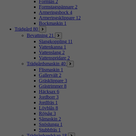
Formlås
2
Formstagspännare
2
Armeringsbock
4
Armeringsklippare
12
Bockmaskin
1
Trädgård
80
Bevattning
21
Slangkoppling
11
Vattenkanna
1
Vattenslang
2
Vattenspridare
2
Trädgårdsmaskin
40
Flismaskin
1
Gallervält
2
Gräsklippare
3
Grästrimmer
8
Häcksax
6
Jordborr
3
Jordfräs
1
Lövblås
8
Röjsåg
3
Såmaskin
2
Snöslunga
1
Stubbfräs
1
Trädgårdsredskap
18