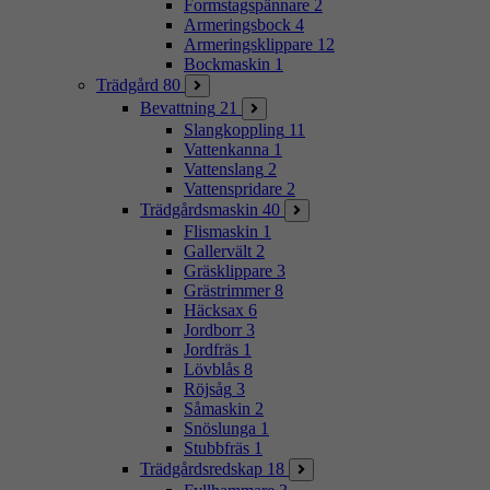
Formstagspännare
2
Armeringsbock
4
Armeringsklippare
12
Bockmaskin
1
Trädgård
80
Bevattning
21
Slangkoppling
11
Vattenkanna
1
Vattenslang
2
Vattenspridare
2
Trädgårdsmaskin
40
Flismaskin
1
Gallervält
2
Gräsklippare
3
Grästrimmer
8
Häcksax
6
Jordborr
3
Jordfräs
1
Lövblås
8
Röjsåg
3
Såmaskin
2
Snöslunga
1
Stubbfräs
1
Trädgårdsredskap
18