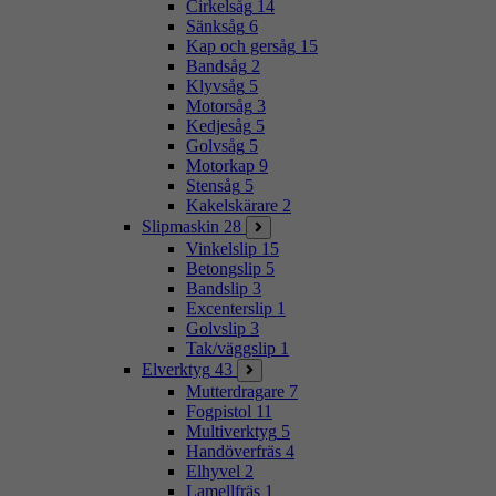
Cirkelsåg
14
Sänksåg
6
Kap och gersåg
15
Bandsåg
2
Klyvsåg
5
Motorsåg
3
Kedjesåg
5
Golvsåg
5
Motorkap
9
Stensåg
5
Kakelskärare
2
Slipmaskin
28
Vinkelslip
15
Betongslip
5
Bandslip
3
Excenterslip
1
Golvslip
3
Tak/väggslip
1
Elverktyg
43
Mutterdragare
7
Fogpistol
11
Multiverktyg
5
Handöverfräs
4
Elhyvel
2
Lamellfräs
1