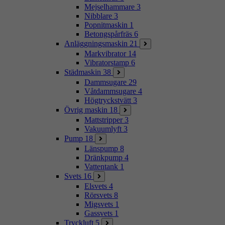
Mejselhammare
3
Nibblare
3
Popnitmaskin
1
Betongspårfräs
6
Anläggningsmaskin
21
Markvibrator
14
Vibratorstamp
6
Städmaskin
38
Dammsugare
29
Våtdammsugare
4
Högtryckstvätt
3
Övrig maskin
18
Mattstripper
3
Vakuumlyft
3
Pump
18
Länspump
8
Dränkpump
4
Vattentank
1
Svets
16
Elsvets
4
Rörsvets
8
Migsvets
1
Gassvets
1
Tryckluft
5