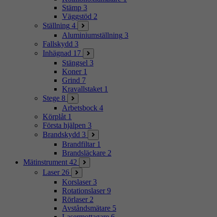
Stämp
3
Väggstöd
2
Ställning
4
Aluminiumställning
3
Fallskydd
3
Inhägnad
17
Stängsel
3
Koner
1
Grind
7
Kravallstaket
1
Stege
8
Arbetsbock
4
Körplåt
1
Första hjälpen
3
Brandskydd
3
Brandfiltar
1
Brandsläckare
2
Mätinstrument
42
Laser
26
Korslaser
3
Rotationslaser
9
Rörlaser
2
Avståndsmätare
5
Lasermottagare
6