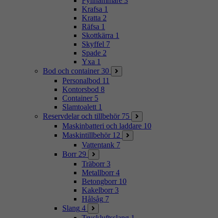
Fyllhammare
3
Krafsa
1
Kratta
2
Räfsa
1
Skottkärra
1
Skyffel
7
Spade
2
Yxa
1
Bod och container
30
Personalbod
11
Kontorsbod
8
Container
5
Slamtoalett
1
Reservdelar och tillbehör
75
Maskinbatteri och laddare
10
Maskintillbehör
12
Vattentank
7
Borr
29
Träborr
3
Metallborr
4
Betongborr
10
Kakelborr
3
Hålsåg
7
Slang
4
Tryckluftsslang
1