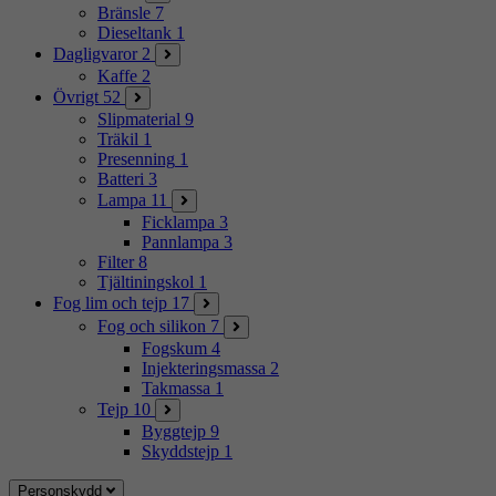
Bränsle
7
Dieseltank
1
Dagligvaror
2
Kaffe
2
Övrigt
52
Slipmaterial
9
Träkil
1
Presenning
1
Batteri
3
Lampa
11
Ficklampa
3
Pannlampa
3
Filter
8
Tjältiningskol
1
Fog lim och tejp
17
Fog och silikon
7
Fogskum
4
Injekteringsmassa
2
Takmassa
1
Tejp
10
Byggtejp
9
Skyddstejp
1
Personskydd