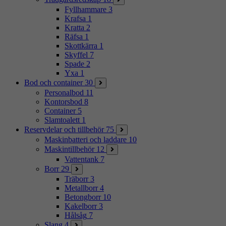
Fyllhammare
3
Krafsa
1
Kratta
2
Räfsa
1
Skottkärra
1
Skyffel
7
Spade
2
Yxa
1
Bod och container
30
Personalbod
11
Kontorsbod
8
Container
5
Slamtoalett
1
Reservdelar och tillbehör
75
Maskinbatteri och laddare
10
Maskintillbehör
12
Vattentank
7
Borr
29
Träborr
3
Metallborr
4
Betongborr
10
Kakelborr
3
Hålsåg
7
Slang
4