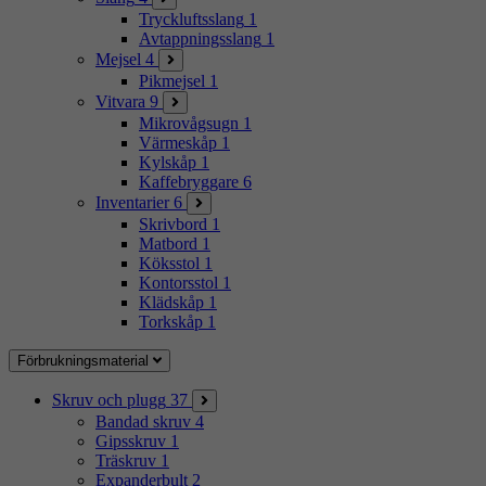
Tryckluftsslang
1
Avtappningsslang
1
Mejsel
4
Pikmejsel
1
Vitvara
9
Mikrovågsugn
1
Värmeskåp
1
Kylskåp
1
Kaffebryggare
6
Inventarier
6
Skrivbord
1
Matbord
1
Köksstol
1
Kontorsstol
1
Klädskåp
1
Torkskåp
1
Förbrukningsmaterial
Skruv och plugg
37
Bandad skruv
4
Gipsskruv
1
Träskruv
1
Expanderbult
2