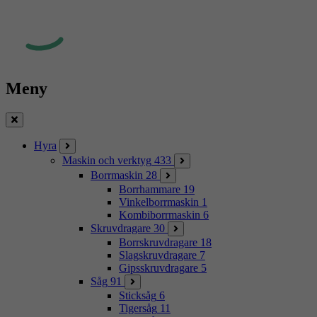
Meny
Stäng
Hyra
Maskin och verktyg
433
Borrmaskin
28
Borrhammare
19
Vinkelborrmaskin
1
Kombiborrmaskin
6
Skruvdragare
30
Borrskruvdragare
18
Slagskruvdragare
7
Gipsskruvdragare
5
Såg
91
Sticksåg
6
Tigersåg
11