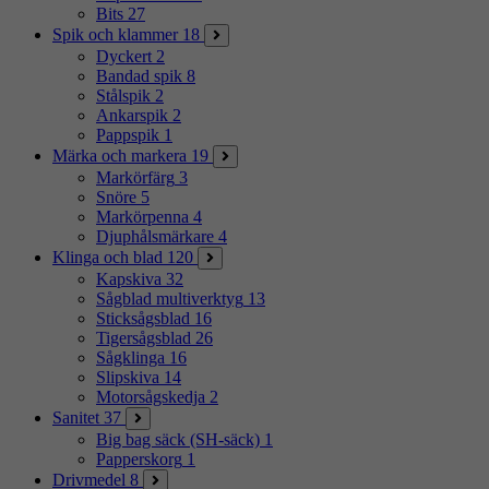
Bits
27
Spik och klammer
18
Dyckert
2
Bandad spik
8
Stålspik
2
Ankarspik
2
Pappspik
1
Märka och markera
19
Markörfärg
3
Snöre
5
Markörpenna
4
Djuphålsmärkare
4
Klinga och blad
120
Kapskiva
32
Sågblad multiverktyg
13
Sticksågsblad
16
Tigersågsblad
26
Sågklinga
16
Slipskiva
14
Motorsågskedja
2
Sanitet
37
Big bag säck (SH-säck)
1
Papperskorg
1
Drivmedel
8