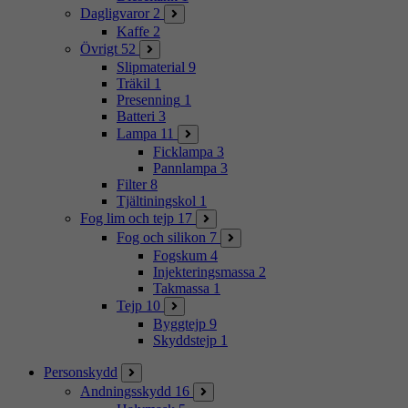
Dagligvaror
2
Kaffe
2
Övrigt
52
Slipmaterial
9
Träkil
1
Presenning
1
Batteri
3
Lampa
11
Ficklampa
3
Pannlampa
3
Filter
8
Tjältiningskol
1
Fog lim och tejp
17
Fog och silikon
7
Fogskum
4
Injekteringsmassa
2
Takmassa
1
Tejp
10
Byggtejp
9
Skyddstejp
1
Personskydd
Andningsskydd
16