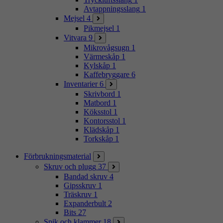
Avtappningsslang
1
Mejsel
4
Pikmejsel
1
Vitvara
9
Mikrovågsugn
1
Värmeskåp
1
Kylskåp
1
Kaffebryggare
6
Inventarier
6
Skrivbord
1
Matbord
1
Köksstol
1
Kontorsstol
1
Klädskåp
1
Torkskåp
1
Förbrukningsmaterial
Skruv och plugg
37
Bandad skruv
4
Gipsskruv
1
Träskruv
1
Expanderbult
2
Bits
27
Spik och klammer
18