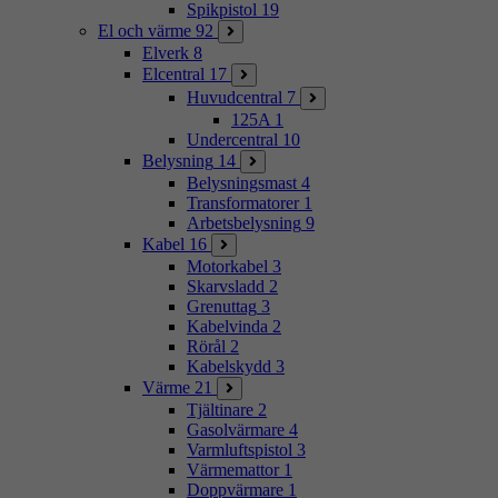
Spikpistol
19
El och värme
92
Elverk
8
Elcentral
17
Huvudcentral
7
125A
1
Undercentral
10
Belysning
14
Belysningsmast
4
Transformatorer
1
Arbetsbelysning
9
Kabel
16
Motorkabel
3
Skarvsladd
2
Grenuttag
3
Kabelvinda
2
Rörål
2
Kabelskydd
3
Värme
21
Tjältinare
2
Gasolvärmare
4
Varmluftspistol
3
Värmemattor
1
Doppvärmare
1