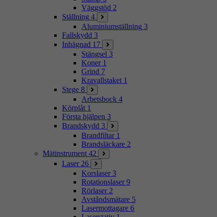
Väggstöd
2
Ställning
4
Aluminiumställning
3
Fallskydd
3
Inhägnad
17
Stängsel
3
Koner
1
Grind
7
Kravallstaket
1
Stege
8
Arbetsbock
4
Körplåt
1
Första hjälpen
3
Brandskydd
3
Brandfiltar
1
Brandsläckare
2
Mätinstrument
42
Laser
26
Korslaser
3
Rotationslaser
9
Rörlaser
2
Avståndsmätare
5
Lasermottagare
6
Laserstativ
1