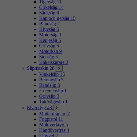
Tigersåg
11
Cirkelsåg
14
Sänksåg
6
Kap och gersåg
15
Bandsåg
2
Klyvsåg
5
Motorsåg
3
Kedjesåg
5
Golvsåg
5
Motorkap
9
Stensåg
5
Kakelskärare
2
Slipmaskin
28
Vinkelslip
15
Betongslip
5
Bandslip
3
Excenterslip
1
Golvslip
3
Tak/väggslip
1
Elverktyg
43
Mutterdragare
7
Fogpistol
11
Multiverktyg
5
Handöverfräs
4
Elhyvel
2