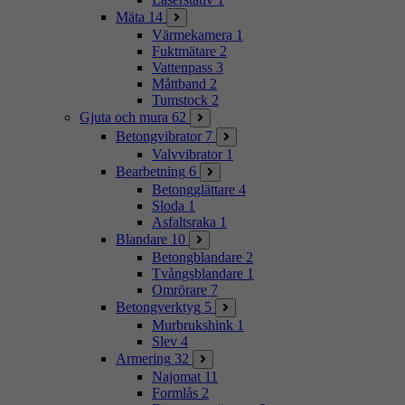
Mäta
14
Värmekamera
1
Fuktmätare
2
Vattenpass
3
Måttband
2
Tumstock
2
Gjuta och mura
62
Betongvibrator
7
Valvvibrator
1
Bearbetning
6
Betongglättare
4
Sloda
1
Asfaltsraka
1
Blandare
10
Betongblandare
2
Tvångsblandare
1
Omrörare
7
Betongverktyg
5
Murbrukshink
1
Slev
4
Armering
32
Najomat
11
Formlås
2