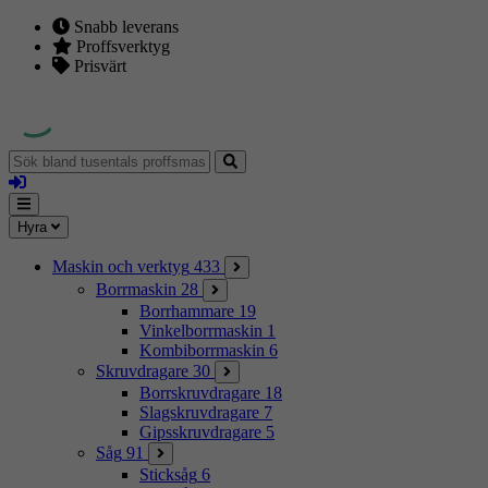
Snabb leverans
Proffsverktyg
Prisvärt
Sök
bland
Logga
tusentals
in
proffsmaskiner
Mina
Meny
Hyra
sidor
Maskin och verktyg
433
Borrmaskin
28
Borrhammare
19
Vinkelborrmaskin
1
Kombiborrmaskin
6
Skruvdragare
30
Borrskruvdragare
18
Slagskruvdragare
7
Gipsskruvdragare
5
Såg
91
Sticksåg
6