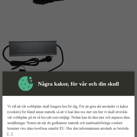
Några kakor, för vår och din skull
Batterikassett
Mer information
Vi vill att vår webbplats skall fungera bra för dig. För att göra det använder vi kakor
TSR Elsite BAU BAT
(cookies) för bland annat statistik så att vi kan lära oss mer om hur vi skall utveckla
vår webbplats på ett så bra sätt som möjligt. Nedan kan du läsa mer och anpassa dina
inställningar. Notera att när du godkänner statistik och marknadsförings-cookies
Nödsäker
kommer viss data överföras utanför EU. Hur den informationen används av berörda
Extra trygghet
[...]
bolag vet vi inte exakt. Till exempel uppfyller inte USA:s lagstiftning alla de krav
Driftsäker belysning