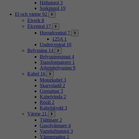
Häftpistol
3
Spikpistol
19
El och värme
92
Elverk
8
Elcentral
17
Huvudcentral
7
125A
1
Undercentral
10
Belysning
14
Belysningsmast
4
Transformatorer
1
Arbetsbelysning
9
Kabel
16
Motorkabel
3
Skarvsladd
2
Grenuttag
3
Kabelvinda
2
Rörål
2
Kabelskydd
3
Värme
21
Tjältinare
2
Gasolvärmare
4
Varmluftspistol
3
Värmemattor
1