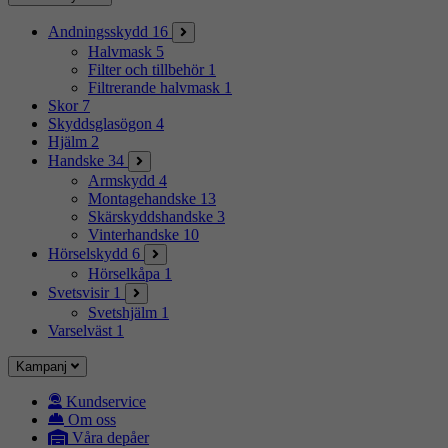
Andningsskydd
16
Halvmask
5
Filter och tillbehör
1
Filtrerande halvmask
1
Skor
7
Skyddsglasögon
4
Hjälm
2
Handske
34
Armskydd
4
Montagehandske
13
Skärskyddshandske
3
Vinterhandske
10
Hörselskydd
6
Hörselkåpa
1
Svetsvisir
1
Svetshjälm
1
Varselväst
1
Kampanj
Kundservice
Om oss
Våra depåer