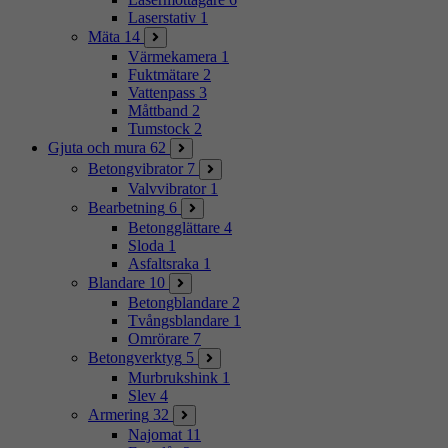
Laserstativ
1
Mäta
14
Värmekamera
1
Fuktmätare
2
Vattenpass
3
Måttband
2
Tumstock
2
Gjuta och mura
62
Betongvibrator
7
Valvvibrator
1
Bearbetning
6
Betongglättare
4
Sloda
1
Asfaltsraka
1
Blandare
10
Betongblandare
2
Tvångsblandare
1
Omrörare
7
Betongverktyg
5
Murbrukshink
1
Slev
4
Armering
32
Najomat
11