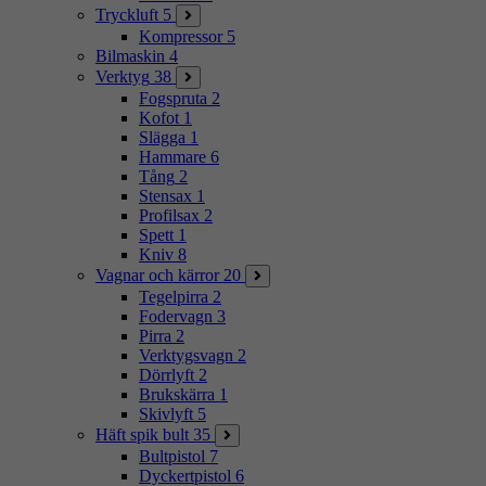
Tryckluft
5
Kompressor
5
Bilmaskin
4
Verktyg
38
Fogspruta
2
Kofot
1
Slägga
1
Hammare
6
Tång
2
Stensax
1
Profilsax
2
Spett
1
Kniv
8
Vagnar och kärror
20
Tegelpirra
2
Fodervagn
3
Pirra
2
Verktygsvagn
2
Dörrlyft
2
Brukskärra
1
Skivlyft
5
Häft spik bult
35
Bultpistol
7
Dyckertpistol
6