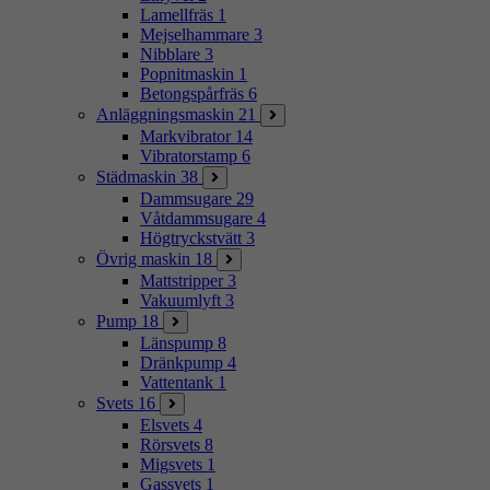
Lamellfräs
1
Mejselhammare
3
Nibblare
3
Popnitmaskin
1
Betongspårfräs
6
Anläggningsmaskin
21
Markvibrator
14
Vibratorstamp
6
Städmaskin
38
Dammsugare
29
Våtdammsugare
4
Högtryckstvätt
3
Övrig maskin
18
Mattstripper
3
Vakuumlyft
3
Pump
18
Länspump
8
Dränkpump
4
Vattentank
1
Svets
16
Elsvets
4
Rörsvets
8
Migsvets
1
Gassvets
1