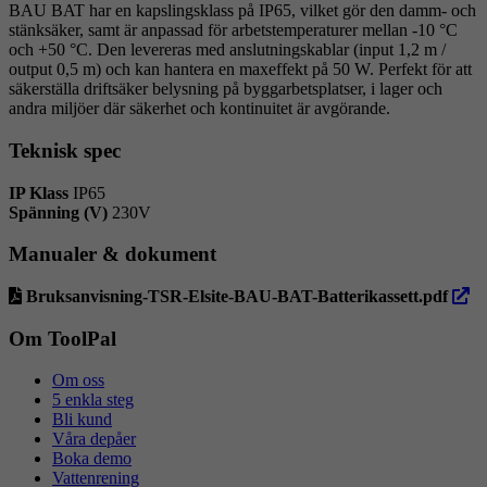
BAU BAT har en kapslingsklass på IP65, vilket gör den damm- och
stänksäker, samt är anpassad för arbetstemperaturer mellan -10 °C
och +50 °C. Den levereras med anslutningskablar (input 1,2 m /
output 0,5 m) och kan hantera en maxeffekt på 50 W. Perfekt för att
säkerställa driftsäker belysning på byggarbetsplatser, i lager och
andra miljöer där säkerhet och kontinuitet är avgörande.
Teknisk spec
IP Klass
IP65
Spänning (V)
230V
Manualer & dokument
öppn
Bruksanvisning-TSR-Elsite-BAU-BAT-Batterikassett.pdf
i
ny
Om ToolPal
flik
Om oss
5 enkla steg
Bli kund
Våra depåer
Boka demo
Vattenrening