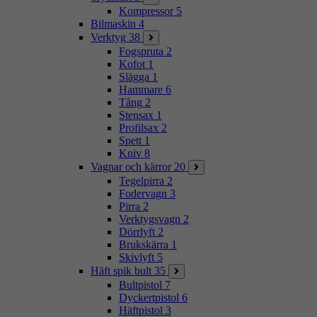
Kompressor
5
Bilmaskin
4
Verktyg
38
Fogspruta
2
Kofot
1
Slägga
1
Hammare
6
Tång
2
Stensax
1
Profilsax
2
Spett
1
Kniv
8
Vagnar och kärror
20
Tegelpirra
2
Fodervagn
3
Pirra
2
Verktygsvagn
2
Dörrlyft
2
Brukskärra
1
Skivlyft
5
Häft spik bult
35
Bultpistol
7
Dyckertpistol
6
Häftpistol
3