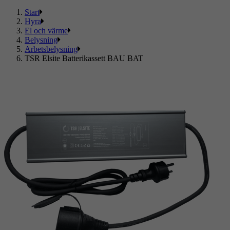
Start
Hyra
El och värme
Belysning
Arbetsbelysning
TSR Elsite Batterikassett BAU BAT