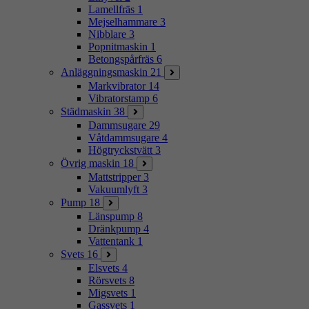
Lamellfräs
1
Mejselhammare
3
Nibblare
3
Popnitmaskin
1
Betongspårfräs
6
Anläggningsmaskin
21
Markvibrator
14
Vibratorstamp
6
Städmaskin
38
Dammsugare
29
Våtdammsugare
4
Högtryckstvätt
3
Övrig maskin
18
Mattstripper
3
Vakuumlyft
3
Pump
18
Länspump
8
Dränkpump
4
Vattentank
1
Svets
16
Elsvets
4
Rörsvets
8
Migsvets
1
Gassvets
1