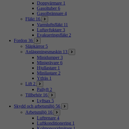
Doppvärmare
1
Gasoltuber
6
Gasolbrännare
4
Fläkt
16
Varmluftsfläkt
11
Luftavfuktare
3
Evakueringsfläkt
2
Fordon
36
Släpkärror
5
Anläggningsmaskin
13
Minidumper
3
Minigrävare
6
Hjullastare
1
Minilastare
2
Ytfräs
1
Lift
2
Pallyft
2
Tillbehör
16
Lyftsax
5
Skydd och arbetsmiljö
56
Arbetsmiljö
16
Luftrenare
4
Luftkonditionering
1
Kolmonoxidmätare
1