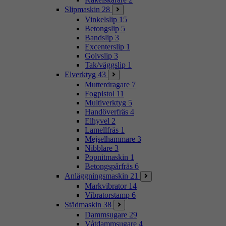
Slipmaskin
28
Vinkelslip
15
Betongslip
5
Bandslip
3
Excenterslip
1
Golvslip
3
Tak/väggslip
1
Elverktyg
43
Mutterdragare
7
Fogpistol
11
Multiverktyg
5
Handöverfräs
4
Elhyvel
2
Lamellfräs
1
Mejselhammare
3
Nibblare
3
Popnitmaskin
1
Betongspårfräs
6
Anläggningsmaskin
21
Markvibrator
14
Vibratorstamp
6
Städmaskin
38
Dammsugare
29
Våtdammsugare
4