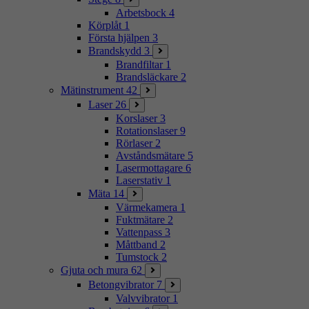
Arbetsbock
4
Körplåt
1
Första hjälpen
3
Brandskydd
3
Brandfiltar
1
Brandsläckare
2
Mätinstrument
42
Laser
26
Korslaser
3
Rotationslaser
9
Rörlaser
2
Avståndsmätare
5
Lasermottagare
6
Laserstativ
1
Mäta
14
Värmekamera
1
Fuktmätare
2
Vattenpass
3
Måttband
2
Tumstock
2
Gjuta och mura
62
Betongvibrator
7
Valvvibrator
1