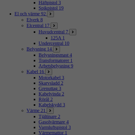
Häftpistol
3
Spikpistol
19
El och värme
92
Elverk
8
Elcentral
17
Huvudcentral
7
125A
1
Undercentral
10
Belysning
14
Belysningsmast
4
Transformatorer
1
Arbetsbelysning
9
Kabel
16
Motorkabel
3
Skarvsladd
2
Grenuttag
3
Kabelvinda
2
Rörål
2
Kabelskydd
3
Värme
21
Tjältinare
2
Gasolvärmare
4
Varmluftspistol
3
Värmemattor
1