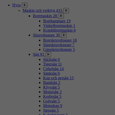
Hyra
Maskin och verktyg
433
Borrmaskin
28
Borrhammare
19
Vinkelborrmaskin
1
Kombiborrmaskin
6
Skruvdragare
30
Borrskruvdragare
18
Slagskruvdragare
7
Gipsskruvdragare
5
Såg
91
Sticksåg
6
Tigersåg
11
Cirkelsåg
14
Sänksåg
6
Kap och gersåg
15
Bandsåg
2
Klyvsåg
5
Motorsåg
3
Kedjesåg
5
Golvsåg
5
Motorkap
9
Stensåg
5
Kakelskärare
2