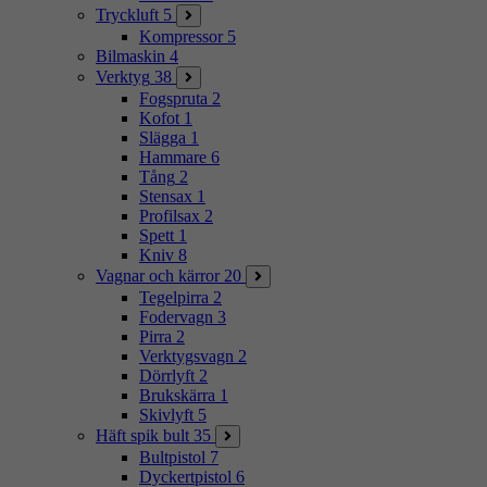
Tryckluft
5
Kompressor
5
Bilmaskin
4
Verktyg
38
Fogspruta
2
Kofot
1
Slägga
1
Hammare
6
Tång
2
Stensax
1
Profilsax
2
Spett
1
Kniv
8
Vagnar och kärror
20
Tegelpirra
2
Fodervagn
3
Pirra
2
Verktygsvagn
2
Dörrlyft
2
Brukskärra
1
Skivlyft
5
Häft spik bult
35
Bultpistol
7
Dyckertpistol
6