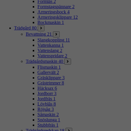
Formlås
2
Formstagspännare
2
Armeringsbock
4
Armeringsklippare
12
Bockmaskin
1
Trädgård
80
Bevattning
21
Slangkoppling
11
Vattenkanna
1
Vattenslang
2
Vattenspridare
2
Trädgårdsmaskin
40
Flismaskin
1
Gallervält
2
Gräsklippare
3
Grästrimmer
8
Häcksax
6
Jordborr
3
Jordfräs
1
Lövblås
8
Röjsåg
3
Såmaskin
2
Snöslunga
1
Stubbfräs
1
Trädgårdsredskap
18