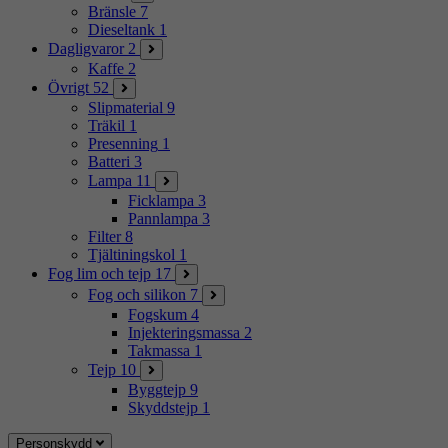
Bränsle
7
Dieseltank
1
Dagligvaror
2
Kaffe
2
Övrigt
52
Slipmaterial
9
Träkil
1
Presenning
1
Batteri
3
Lampa
11
Ficklampa
3
Pannlampa
3
Filter
8
Tjältiningskol
1
Fog lim och tejp
17
Fog och silikon
7
Fogskum
4
Injekteringsmassa
2
Takmassa
1
Tejp
10
Byggtejp
9
Skyddstejp
1
Personskydd