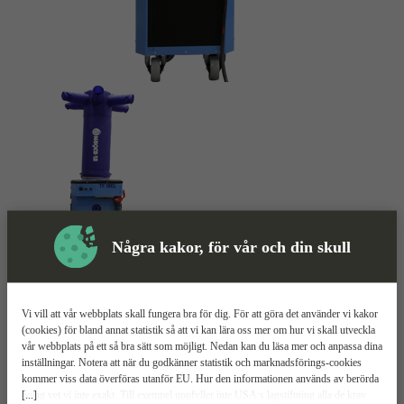
Några kakor, för vår och din skull
Skyddsutrustning
Värmefläkt
Mer information
Vi vill att vår webbplats skall fungera bra för dig. För att göra det använder vi kakor
(cookies) för bland annat statistik så att vi kan lära oss mer om hur vi skall utveckla
vår webbplats på ett så bra sätt som möjligt. Nedan kan du läsa mer och anpassa dina
El-Björn TF 18EL EBS-EL
inställningar. Notera att när du godkänner statistik och marknadsförings-cookies
kommer viss data överföras utanför EU. Hur den informationen används av berörda
[...]
bolag vet vi inte exakt. Till exempel uppfyller inte USA:s lagstiftning alla de krav
18 kW effekt