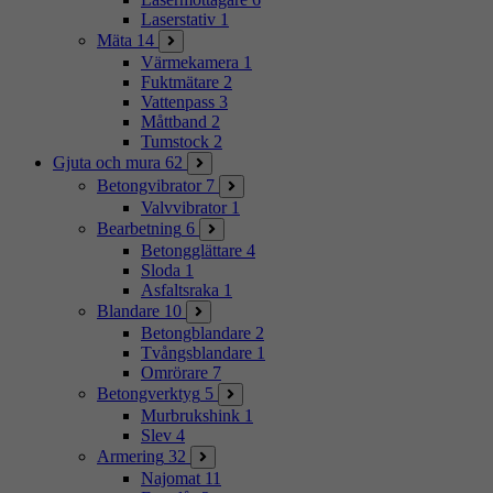
Laserstativ
1
Mäta
14
Värmekamera
1
Fuktmätare
2
Vattenpass
3
Måttband
2
Tumstock
2
Gjuta och mura
62
Betongvibrator
7
Valvvibrator
1
Bearbetning
6
Betongglättare
4
Sloda
1
Asfaltsraka
1
Blandare
10
Betongblandare
2
Tvångsblandare
1
Omrörare
7
Betongverktyg
5
Murbrukshink
1
Slev
4
Armering
32
Najomat
11