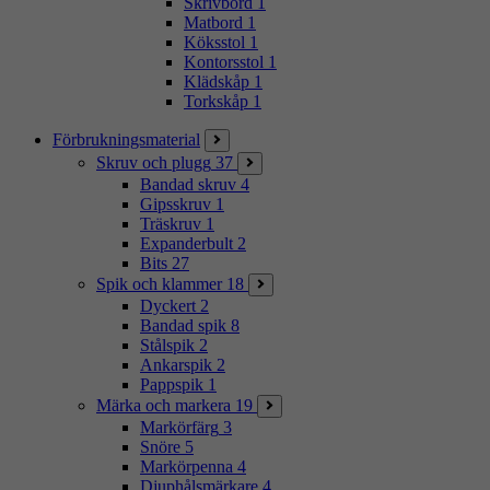
Skrivbord
1
Matbord
1
Köksstol
1
Kontorsstol
1
Klädskåp
1
Torkskåp
1
Förbrukningsmaterial
Skruv och plugg
37
Bandad skruv
4
Gipsskruv
1
Träskruv
1
Expanderbult
2
Bits
27
Spik och klammer
18
Dyckert
2
Bandad spik
8
Stålspik
2
Ankarspik
2
Pappspik
1
Märka och markera
19
Markörfärg
3
Snöre
5
Markörpenna
4
Djuphålsmärkare
4