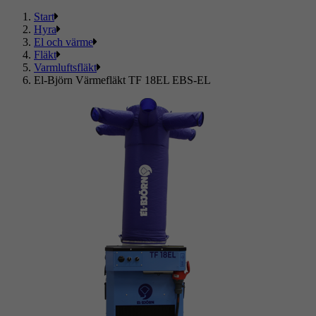
Start
Hyra
El och värme
Fläkt
Varmluftsfläkt
El-Björn Värmefläkt TF 18EL EBS-EL