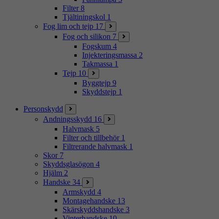
Filter
8
Tjältiningskol
1
Fog lim och tejp
17
Fog och silikon
7
Fogskum
4
Injekteringsmassa
2
Takmassa
1
Tejp
10
Byggtejp
9
Skyddstejp
1
Personskydd
Andningsskydd
16
Halvmask
5
Filter och tillbehör
1
Filtrerande halvmask
1
Skor
7
Skyddsglasögon
4
Hjälm
2
Handske
34
Armskydd
4
Montagehandske
13
Skärskyddshandske
3
Vinterhandske
10