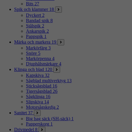
Bits
27
Spik och klammer
18
Dyckert
2
Bandad spik
8
Stålspik
2
Ankarspik
2
Pappspik
1
Märka och markera
19
Markörfärg
3
Snöre
5
Markörpenna
4
Djuphålsmärkare
4
Klinga och blad
120
Kapskiva
32
Sågblad multiverktyg
13
Sticksågsblad
16
Tigersågsblad
26
Sågklinga
16
Slipskiva
14
Motorsågskedja
2
Sanitet
37
Big bag säck (SH-säck)
1
Papperskorg
1
Drivmedel
8