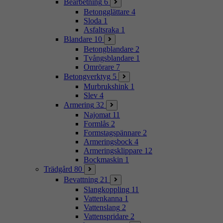
Bearbetning
6
Betongglättare
4
Sloda
1
Asfaltsraka
1
Blandare
10
Betongblandare
2
Tvångsblandare
1
Omrörare
7
Betongverktyg
5
Murbrukshink
1
Slev
4
Armering
32
Najomat
11
Formlås
2
Formstagspännare
2
Armeringsbock
4
Armeringsklippare
12
Bockmaskin
1
Trädgård
80
Bevattning
21
Slangkoppling
11
Vattenkanna
1
Vattenslang
2
Vattenspridare
2