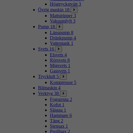
Högtryckstvätt
3
Övrig maskin
18
Mattstripper
3
Vakuumlyft
3
Pump
18
Länspump
8
Dränkpump
4
Vattentank
1
Svets
16
Elsvets
4
Rörsvets
8
Migsvets
1
Gassvets
1
Tryckluft
5
Kompressor
5
Bilmaskin
4
Verktyg
38
Fogspruta
2
Kofot
1
Slägga
1
Hammare
6
Tång
2
Stensax
1
Profilsax
2