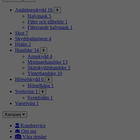
Andningsskydd
16
Halvmask
5
Filter och tillbehör
1
Filtrerande halvmask
1
Skor
7
Skyddsglasögon
4
Hjälm
2
Handske
34
Armskydd
4
Montagehandske
13
Skärskyddshandske
3
Vinterhandske
10
Hörselskydd
6
Hörselkåpa
1
Svetsvisir
1
Svetshjälm
1
Varselväst
1
Kampanj
Kundservice
Om oss
Våra depåer