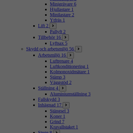
Minigrävare
6
Hjullastare
1
Minilastare
2
Ytfräs
1
Lift
2
Pallyft
2
Tillbehör
16
Lyftsax
5
Skydd och arbetsmiljö
56
Arbetsmiljö
16
Luftrenare
4
Luftkonditionering
1
Kolmonoxidmätare
1
Stämp
3
Väggstöd
2
Ställning
4
Aluminiumställning
3
Fallskydd
3
Inhägnad
17
Stängsel
3
Koner
1
Grind
7
Kravallstaket
1
Stege
8