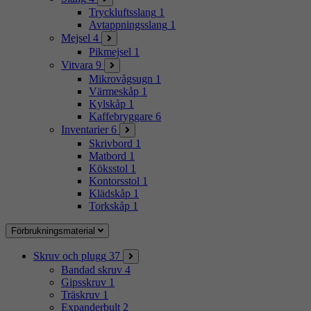
Tryckluftsslang
1
Avtappningsslang
1
Mejsel
4
Pikmejsel
1
Vitvara
9
Mikrovågsugn
1
Värmeskåp
1
Kylskåp
1
Kaffebryggare
6
Inventarier
6
Skrivbord
1
Matbord
1
Köksstol
1
Kontorsstol
1
Klädskåp
1
Torkskåp
1
Förbrukningsmaterial
Skruv och plugg
37
Bandad skruv
4
Gipsskruv
1
Träskruv
1
Expanderbult
2