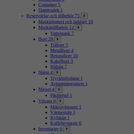
Container
5
Slamtoalett
1
Reservdelar och tillbehör
75
Maskinbatteri och laddare
10
Maskintillbehör
12
Vattentank
7
Borr
29
Träborr
3
Metallborr
4
Betongborr
10
Kakelborr
3
Hålsåg
7
Slang
4
Tryckluftsslang
1
Avtappningsslang
1
Mejsel
4
Pikmejsel
1
Vitvara
9
Mikrovågsugn
1
Värmeskåp
1
Kylskåp
1
Kaffebryggare
6
Inventarier
6