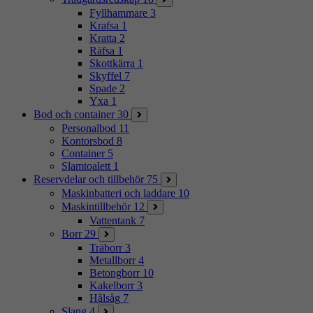
Fyllhammare
3
Krafsa
1
Kratta
2
Räfsa
1
Skottkärra
1
Skyffel
7
Spade
2
Yxa
1
Bod och container
30
Personalbod
11
Kontorsbod
8
Container
5
Slamtoalett
1
Reservdelar och tillbehör
75
Maskinbatteri och laddare
10
Maskintillbehör
12
Vattentank
7
Borr
29
Träborr
3
Metallborr
4
Betongborr
10
Kakelborr
3
Hålsåg
7
Slang
4