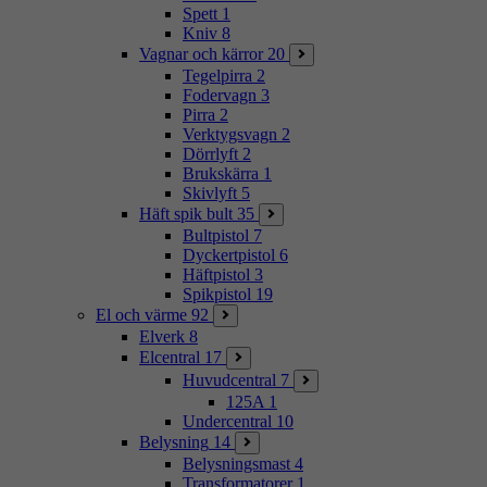
Spett
1
Kniv
8
Vagnar och kärror
20
Tegelpirra
2
Fodervagn
3
Pirra
2
Verktygsvagn
2
Dörrlyft
2
Brukskärra
1
Skivlyft
5
Häft spik bult
35
Bultpistol
7
Dyckertpistol
6
Häftpistol
3
Spikpistol
19
El och värme
92
Elverk
8
Elcentral
17
Huvudcentral
7
125A
1
Undercentral
10
Belysning
14
Belysningsmast
4
Transformatorer
1