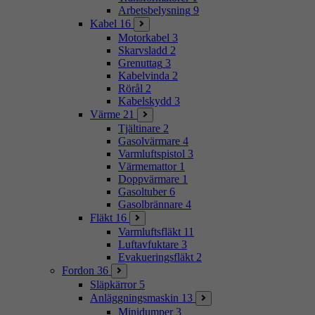
Arbetsbelysning
9
Kabel
16
Motorkabel
3
Skarvsladd
2
Grenuttag
3
Kabelvinda
2
Rörål
2
Kabelskydd
3
Värme
21
Tjältinare
2
Gasolvärmare
4
Varmluftspistol
3
Värmemattor
1
Doppvärmare
1
Gasoltuber
6
Gasolbrännare
4
Fläkt
16
Varmluftsfläkt
11
Luftavfuktare
3
Evakueringsfläkt
2
Fordon
36
Släpkärror
5
Anläggningsmaskin
13
Minidumper
3