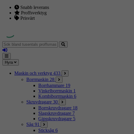
Snabb leverans
Proffsverktyg
Prisvärt
Sök
bland
Logga
tusentals
in
proffsmaskiner
Mina
Meny
Hyra
sidor
Maskin och verktyg
433
Borrmaskin
28
Borrhammare
19
Vinkelborrmaskin
1
Kombiborrmaskin
6
Skruvdragare
30
Borrskruvdragare
18
Slagskruvdragare
7
Gipsskruvdragare
5
Såg
91
Sticksåg
6