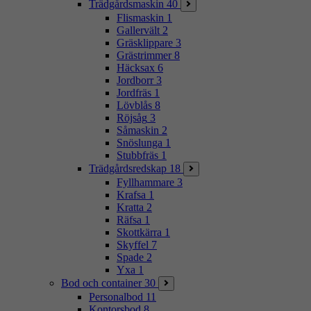
Trädgårdsmaskin
40
Flismaskin
1
Gallervält
2
Gräsklippare
3
Grästrimmer
8
Häcksax
6
Jordborr
3
Jordfräs
1
Lövblås
8
Röjsåg
3
Såmaskin
2
Snöslunga
1
Stubbfräs
1
Trädgårdsredskap
18
Fyllhammare
3
Krafsa
1
Kratta
2
Räfsa
1
Skottkärra
1
Skyffel
7
Spade
2
Yxa
1
Bod och container
30
Personalbod
11
Kontorsbod
8