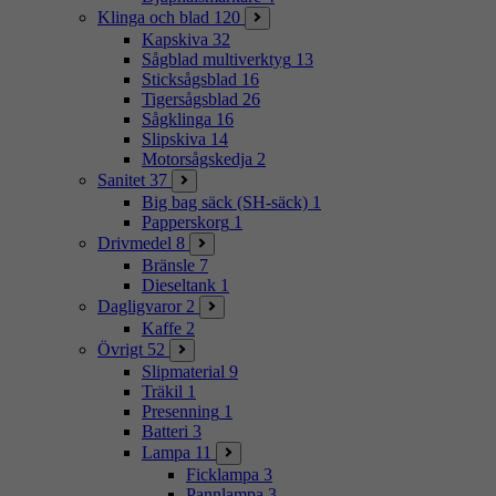
Klinga och blad
120
Kapskiva
32
Sågblad multiverktyg
13
Sticksågsblad
16
Tigersågsblad
26
Sågklinga
16
Slipskiva
14
Motorsågskedja
2
Sanitet
37
Big bag säck (SH-säck)
1
Papperskorg
1
Drivmedel
8
Bränsle
7
Dieseltank
1
Dagligvaror
2
Kaffe
2
Övrigt
52
Slipmaterial
9
Träkil
1
Presenning
1
Batteri
3
Lampa
11
Ficklampa
3
Pannlampa
3