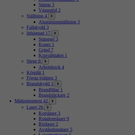
Stämp
3
Väggstöd
2
Ställning
4
Aluminiumställning
3
Fallskydd
3
Inhägnad
17
Stängsel
3
Koner
1
Grind
7
Kravallstaket
1
Stege
8
Arbetsbock
4
Körplåt
1
Första hjälpen
3
Brandskydd
3
Brandfiltar
1
Brandsläckare
2
Mätinstrument
42
Laser
26
Korslaser
3
Rotationslaser
9
Rörlaser
2
Avståndsmätare
5
Lasermottagare
6