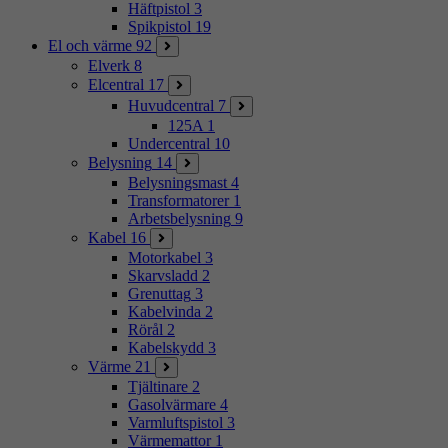
Häftpistol
3
Spikpistol
19
El och värme
92
Elverk
8
Elcentral
17
Huvudcentral
7
125A
1
Undercentral
10
Belysning
14
Belysningsmast
4
Transformatorer
1
Arbetsbelysning
9
Kabel
16
Motorkabel
3
Skarvsladd
2
Grenuttag
3
Kabelvinda
2
Rörål
2
Kabelskydd
3
Värme
21
Tjältinare
2
Gasolvärmare
4
Varmluftspistol
3
Värmemattor
1