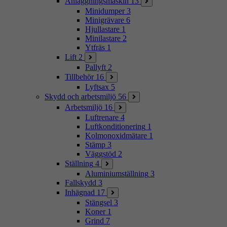
Anläggningsmaskin
13
Minidumper
3
Minigrävare
6
Hjullastare
1
Minilastare
2
Ytfräs
1
Lift
2
Pallyft
2
Tillbehör
16
Lyftsax
5
Skydd och arbetsmiljö
56
Arbetsmiljö
16
Luftrenare
4
Luftkonditionering
1
Kolmonoxidmätare
1
Stämp
3
Väggstöd
2
Ställning
4
Aluminiumställning
3
Fallskydd
3
Inhägnad
17
Stängsel
3
Koner
1
Grind
7