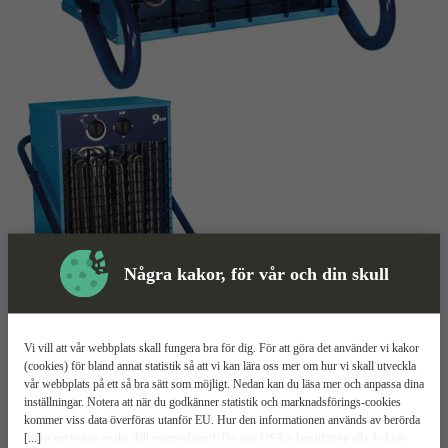
Några kakor, för vår och din skull
Värmefläkt
Mer information
Vi vill att vår webbplats skall fungera bra för dig. För att göra det använder vi kakor
El-Björn VF 9
(cookies) för bland annat statistik så att vi kan lära oss mer om hur vi skall utveckla
vår webbplats på ett så bra sätt som möjligt. Nedan kan du läsa mer och anpassa dina
inställningar. Notera att när du godkänner statistik och marknadsförings-cookies
9 kW effekt
kommer viss data överföras utanför EU. Hur den informationen används av berörda
750 m3/h
[...]
bolag vet vi inte exakt. Till exempel uppfyller inte USA:s lagstiftning alla de krav
Överhettningsskydd