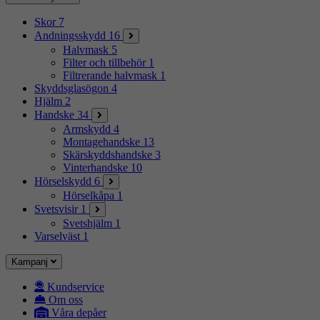
Skor
7
Andningsskydd
16
Halvmask
5
Filter och tillbehör
1
Filtrerande halvmask
1
Skyddsglasögon
4
Hjälm
2
Handske
34
Armskydd
4
Montagehandske
13
Skärskyddshandske
3
Vinterhandske
10
Hörselskydd
6
Hörselkåpa
1
Svetsvisir
1
Svetshjälm
1
Varselväst
1
Kampanj
Kundservice
Om oss
Våra depåer