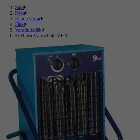
Start
Hyra
El och värme
Fläkt
Varmluftsfläkt
El-Björn Värmefläkt VF 9