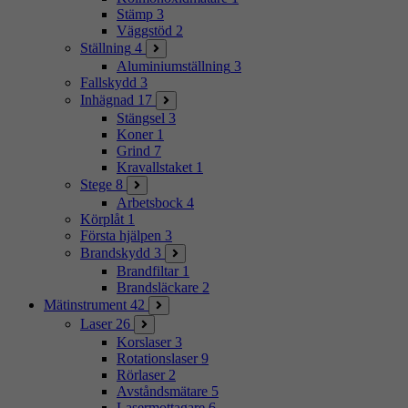
Stämp
3
Väggstöd
2
Ställning
4
Aluminiumställning
3
Fallskydd
3
Inhägnad
17
Stängsel
3
Koner
1
Grind
7
Kravallstaket
1
Stege
8
Arbetsbock
4
Körplåt
1
Första hjälpen
3
Brandskydd
3
Brandfiltar
1
Brandsläckare
2
Mätinstrument
42
Laser
26
Korslaser
3
Rotationslaser
9
Rörlaser
2
Avståndsmätare
5
Lasermottagare
6