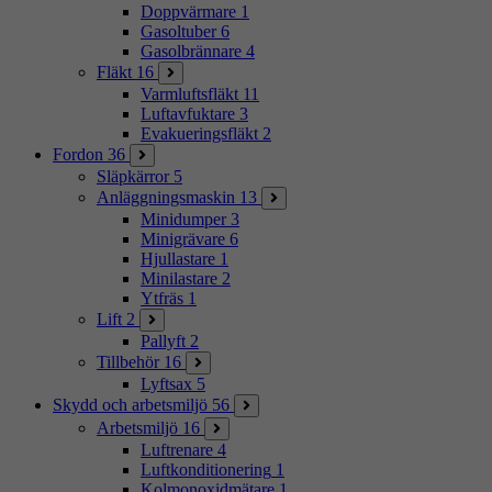
Doppvärmare
1
Gasoltuber
6
Gasolbrännare
4
Fläkt
16
Varmluftsfläkt
11
Luftavfuktare
3
Evakueringsfläkt
2
Fordon
36
Släpkärror
5
Anläggningsmaskin
13
Minidumper
3
Minigrävare
6
Hjullastare
1
Minilastare
2
Ytfräs
1
Lift
2
Pallyft
2
Tillbehör
16
Lyftsax
5
Skydd och arbetsmiljö
56
Arbetsmiljö
16
Luftrenare
4
Luftkonditionering
1
Kolmonoxidmätare
1