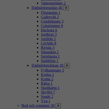
Vattenspridare
2
Trädgårdsmaskin
40
Flismaskin
1
Gallervält
2
Gräsklippare
3
Grästrimmer
8
Häcksax
6
Jordborr
3
Jordfräs
1
Lövblås
8
Röjsåg
3
Såmaskin
2
Snöslunga
1
Stubbfräs
1
Trädgårdsredskap
18
Fyllhammare
3
Krafsa
1
Kratta
2
Räfsa
1
Skottkärra
1
Skyffel
7
Spade
2
Yxa
1
Bod och container
30