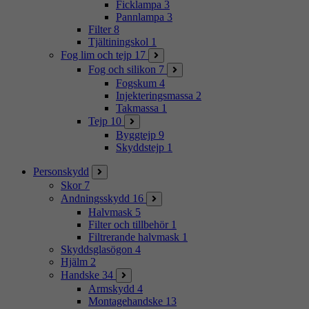
Ficklampa
3
Pannlampa
3
Filter
8
Tjältiningskol
1
Fog lim och tejp
17
Fog och silikon
7
Fogskum
4
Injekteringsmassa
2
Takmassa
1
Tejp
10
Byggtejp
9
Skyddstejp
1
Personskydd
Skor
7
Andningsskydd
16
Halvmask
5
Filter och tillbehör
1
Filtrerande halvmask
1
Skyddsglasögon
4
Hjälm
2
Handske
34
Armskydd
4
Montagehandske
13