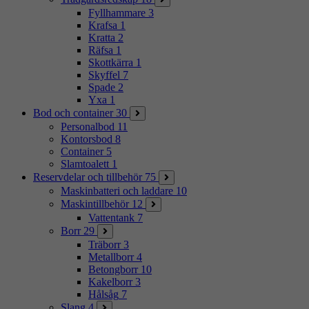
Fyllhammare
3
Krafsa
1
Kratta
2
Räfsa
1
Skottkärra
1
Skyffel
7
Spade
2
Yxa
1
Bod och container
30
Personalbod
11
Kontorsbod
8
Container
5
Slamtoalett
1
Reservdelar och tillbehör
75
Maskinbatteri och laddare
10
Maskintillbehör
12
Vattentank
7
Borr
29
Träborr
3
Metallborr
4
Betongborr
10
Kakelborr
3
Hålsåg
7
Slang
4