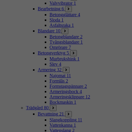
Valvvibrator
1
Bearbetning
6
Betongglättare
4
Sloda
1
Asfaltsraka
1
Blandare
10
Betongblandare
2
Tvångsblandare
1
Omrörare
7
Betongverktyg
5
Murbrukshink
1
Slev
4
Armering
32
Najomat
11
Formlås
2
Formstagspännare
2
Armeringsbock
4
Armeringsklippare
12
Bockmaskin
1
Trädgård
80
Bevattning
21
Slangkoppling
11
Vattenkanna
1
Vattenslang
2