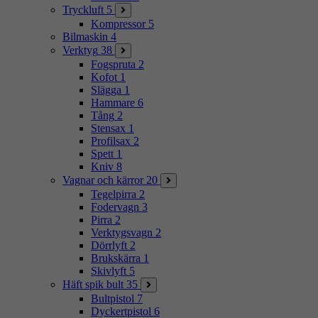
Tryckluft
5
Kompressor
5
Bilmaskin
4
Verktyg
38
Fogspruta
2
Kofot
1
Slägga
1
Hammare
6
Tång
2
Stensax
1
Profilsax
2
Spett
1
Kniv
8
Vagnar och kärror
20
Tegelpirra
2
Fodervagn
3
Pirra
2
Verktygsvagn
2
Dörrlyft
2
Brukskärra
1
Skivlyft
5
Häft spik bult
35
Bultpistol
7
Dyckertpistol
6