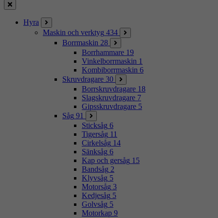
Stäng
Hyra
Maskin och verktyg
434
Borrmaskin
28
Borrhammare
19
Vinkelborrmaskin
1
Kombiborrmaskin
6
Skruvdragare
30
Borrskruvdragare
18
Slagskruvdragare
7
Gipsskruvdragare
5
Såg
91
Sticksåg
6
Tigersåg
11
Cirkelsåg
14
Sänksåg
6
Kap och gersåg
15
Bandsåg
2
Klyvsåg
5
Motorsåg
3
Kedjesåg
5
Golvsåg
5
Motorkap
9