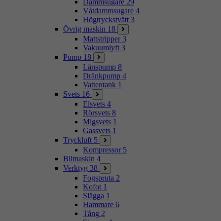
Dammsugare
29
Våtdammsugare
4
Högtryckstvätt
3
Övrig maskin
18
Mattstripper
3
Vakuumlyft
3
Pump
18
Länspump
8
Dränkpump
4
Vattentank
1
Svets
16
Elsvets
4
Rörsvets
8
Migsvets
1
Gassvets
1
Tryckluft
5
Kompressor
5
Bilmaskin
4
Verktyg
38
Fogspruta
2
Kofot
1
Slägga
1
Hammare
6
Tång
2