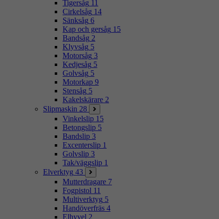
Tigersåg
11
Cirkelsåg
14
Sänksåg
6
Kap och gersåg
15
Bandsåg
2
Klyvsåg
5
Motorsåg
3
Kedjesåg
5
Golvsåg
5
Motorkap
9
Stensåg
5
Kakelskärare
2
Slipmaskin
28
Vinkelslip
15
Betongslip
5
Bandslip
3
Excenterslip
1
Golvslip
3
Tak/väggslip
1
Elverktyg
43
Mutterdragare
7
Fogpistol
11
Multiverktyg
5
Handöverfräs
4
Elhyvel
2