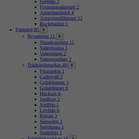
Formlås
2
Formstagspännare
2
Armeringsbock
4
Armeringsklippare
12
Bockmaskin
1
Trädgård
80
Bevattning
21
Slangkoppling
11
Vattenkanna
1
Vattenslang
2
Vattenspridare
2
Trädgårdsmaskin
40
Flismaskin
1
Gallervält
2
Gräsklippare
3
Grästrimmer
8
Häcksax
6
Jordborr
3
Jordfräs
1
Lövblås
8
Röjsåg
3
Såmaskin
2
Snöslunga
1
Stubbfräs
1
Trädgårdsredskap
18