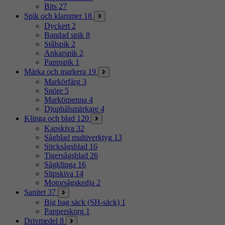
Bits
27
Spik och klammer
18
Dyckert
2
Bandad spik
8
Stålspik
2
Ankarspik
2
Pappspik
1
Märka och markera
19
Markörfärg
3
Snöre
5
Markörpenna
4
Djuphålsmärkare
4
Klinga och blad
120
Kapskiva
32
Sågblad multiverktyg
13
Sticksågsblad
16
Tigersågsblad
26
Sågklinga
16
Slipskiva
14
Motorsågskedja
2
Sanitet
37
Big bag säck (SH-säck)
1
Papperskorg
1
Drivmedel
8