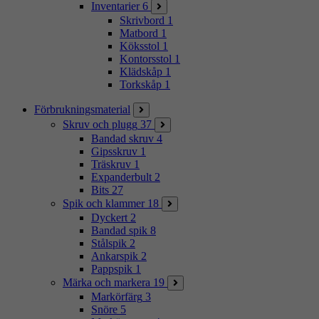
Inventarier
6
Skrivbord
1
Matbord
1
Köksstol
1
Kontorsstol
1
Klädskåp
1
Torkskåp
1
Förbrukningsmaterial
Skruv och plugg
37
Bandad skruv
4
Gipsskruv
1
Träskruv
1
Expanderbult
2
Bits
27
Spik och klammer
18
Dyckert
2
Bandad spik
8
Stålspik
2
Ankarspik
2
Pappspik
1
Märka och markera
19
Markörfärg
3
Snöre
5