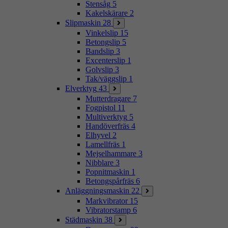
Stensåg
5
Kakelskärare
2
Slipmaskin
28
Vinkelslip
15
Betongslip
5
Bandslip
3
Excenterslip
1
Golvslip
3
Tak/väggslip
1
Elverktyg
43
Mutterdragare
7
Fogpistol
11
Multiverktyg
5
Handöverfräs
4
Elhyvel
2
Lamellfräs
1
Mejselhammare
3
Nibblare
3
Popnitmaskin
1
Betongspårfräs
6
Anläggningsmaskin
22
Markvibrator
15
Vibratorstamp
6
Städmaskin
38