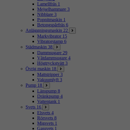
Lamellfräs
1
Mejselhammare
3
Nibblare
3
Popnitmaskin
1
Betongspårfräs
6
Anläggningsmaskin
22
Markvibrator
15
Vibratorstamp
6
Städmaskin
38
Dammsugare
29
Våtdammsugare
4
Högtryckstvätt
3
Övrig maskin
18
Mattstripper
3
Vakuumlyft
3
Pump
18
Länspump
8
Dränkpump
4
Vattentank
1
Svets
16
Elsvets
4
Rörsvets
8
Migsvets
1
Gassvets
1