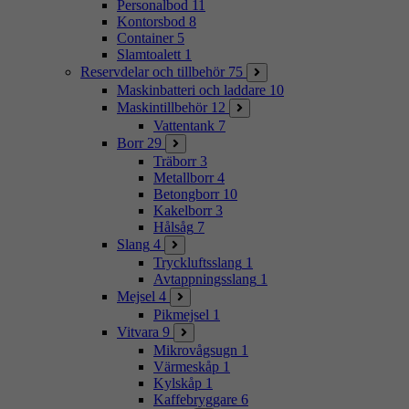
Personalbod
11
Kontorsbod
8
Container
5
Slamtoalett
1
Reservdelar och tillbehör
75
Maskinbatteri och laddare
10
Maskintillbehör
12
Vattentank
7
Borr
29
Träborr
3
Metallborr
4
Betongborr
10
Kakelborr
3
Hålsåg
7
Slang
4
Tryckluftsslang
1
Avtappningsslang
1
Mejsel
4
Pikmejsel
1
Vitvara
9
Mikrovågsugn
1
Värmeskåp
1
Kylskåp
1
Kaffebryggare
6