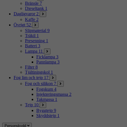
Bränsle
7
Dieseltank
1
Dagligvaror
2
Kaffe
2
Övrigt
52
Slipmaterial
9
Träkil
1
Presenning
1
Batteri
3
Lampa
11
Ficklampa
3
Pannlampa
3
Filter
8
Tjältiningskol
1
Fog lim och tejp
17
Fog och silikon
7
Fogskum
4
Injekteringsmassa
2
Takmassa
1
Tejp
10
Byggtejp
9
Skyddstejp
1
Personskydd