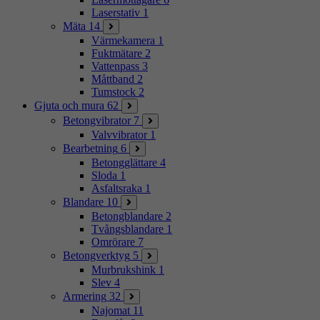
Laserstativ
1
Mäta
14
Värmekamera
1
Fuktmätare
2
Vattenpass
3
Måttband
2
Tumstock
2
Gjuta och mura
62
Betongvibrator
7
Valvvibrator
1
Bearbetning
6
Betongglättare
4
Sloda
1
Asfaltsraka
1
Blandare
10
Betongblandare
2
Tvångsblandare
1
Omrörare
7
Betongverktyg
5
Murbrukshink
1
Slev
4
Armering
32
Najomat
11