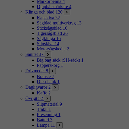
Markörpenna
4
Djuphålsmärkare
4
Klinga och blad
120
Kapskiva
32
Sågblad multiverktyg
13
Sticksågsblad
16
Tigersågsblad
26
Sågklinga
16
Slipskiva
14
Motorsågskedja
2
Sanitet
37
Big bag säck (SH-säck)
1
Papperskorg
1
Drivmedel
8
Bränsle
7
Dieseltank
1
Dagligvaror
2
Kaffe
2
Övrigt
52
Slipmaterial
9
Träkil
1
Presenning
1
Batteri
3
Lampa
11