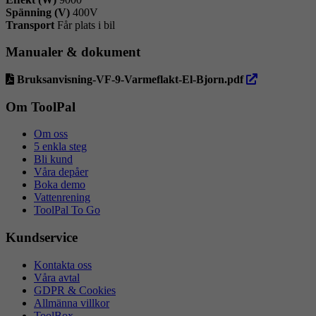
Spänning (V)
400V
Transport
Får plats i bil
Manualer & dokument
öppna
Bruksanvisning-VF-9-Varmeflakt-El-Bjorn.pdf
i
ny
Om ToolPal
flik
Om oss
5 enkla steg
Bli kund
Våra depåer
Boka demo
Vattenrening
ToolPal To Go
Kundservice
Kontakta oss
Våra avtal
GDPR & Cookies
Allmänna villkor
ToolBox