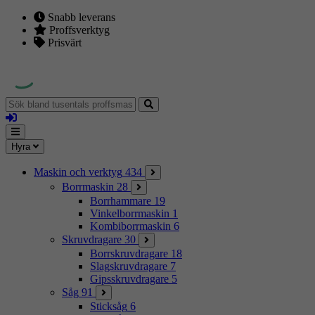
Snabb leverans
Proffsverktyg
Prisvärt
Sök
bland
Logga
tusentals
in
proffsmaskiner
Mina
Meny
Hyra
sidor
Maskin och verktyg
434
Borrmaskin
28
Borrhammare
19
Vinkelborrmaskin
1
Kombiborrmaskin
6
Skruvdragare
30
Borrskruvdragare
18
Slagskruvdragare
7
Gipsskruvdragare
5
Såg
91
Sticksåg
6