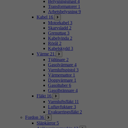
Belysningsmast
4
Transformatorer
1
Arbetsbelysning
9
Kabel
16
Motorkabel
3
Skarvsladd
2
Grenuttag
3
Kabelvinda
2
Rörål
2
Kabelskydd
3
Värme
21
Tjältinare
2
Gasolvärmare
4
Varmluftspistol
3
Värmemattor
1
Doppvärmare
1
Gasoltuber
6
Gasolbrännare
4
Fläkt
16
Varmluftsfläkt
11
Luftavfuktare
3
Evakueringsfläkt
2
Fordon
36
Släpkärror
5