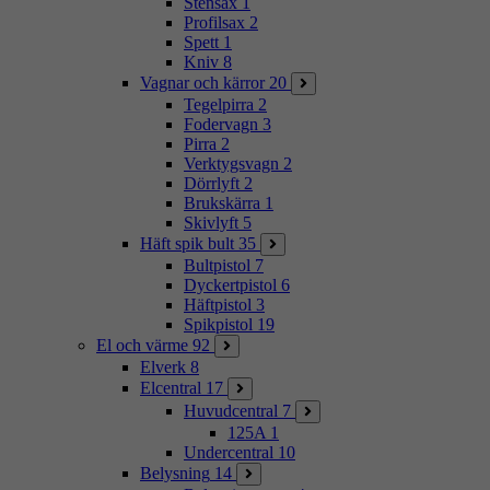
Stensax
1
Profilsax
2
Spett
1
Kniv
8
Vagnar och kärror
20
Tegelpirra
2
Fodervagn
3
Pirra
2
Verktygsvagn
2
Dörrlyft
2
Brukskärra
1
Skivlyft
5
Häft spik bult
35
Bultpistol
7
Dyckertpistol
6
Häftpistol
3
Spikpistol
19
El och värme
92
Elverk
8
Elcentral
17
Huvudcentral
7
125A
1
Undercentral
10
Belysning
14