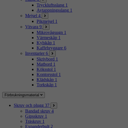
Tryckluftsslang
1
Avtappningsslang
1
Mejsel
4
Pikmejsel
1
Vitvara
9
Mikrovågsugn
1
Värmeskåp
1
Kylskåp
1
Kaffebryggare
6
Inventarier
6
Skrivbord
1
Matbord
1
Köksstol
1
Kontorsstol
1
Klädskåp
1
Torkskåp
1
Förbrukningsmaterial
Skruv och plugg
37
Bandad skruv
4
Gipsskruv
1
Träskruv
1
Expanderbult
2