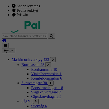
Snabb leverans
Proffsverktyg
Prisvärt
Sök
bland
Logga
tusentals
in
proffsmaskiner
Mina
Meny
Hyra
sidor
Maskin och verktyg
433
Borrmaskin
28
Borrhammare
19
Vinkelborrmaskin
1
Kombiborrmaskin
6
Skruvdragare
30
Borrskruvdragare
18
Slagskruvdragare
7
Gipsskruvdragare
5
Såg
91
Sticksåg
6