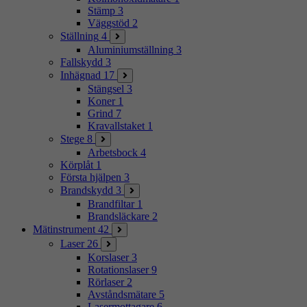
Stämp
3
Väggstöd
2
Ställning
4
Aluminiumställning
3
Fallskydd
3
Inhägnad
17
Stängsel
3
Koner
1
Grind
7
Kravallstaket
1
Stege
8
Arbetsbock
4
Körplåt
1
Första hjälpen
3
Brandskydd
3
Brandfiltar
1
Brandsläckare
2
Mätinstrument
42
Laser
26
Korslaser
3
Rotationslaser
9
Rörlaser
2
Avståndsmätare
5
Lasermottagare
6