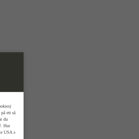
ookies)
 på ett så
är du
U. Hur
nte USA:s
et kan