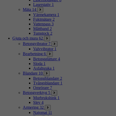
Laserstativ
1
Mäta
14
Värmekamera
1
Fuktmätare
2
Vattenpass
3
Måttband
2
Tumstock
2
Gjuta och mura
62
Betongvibrator
7
Valvvibrator
1
Bearbetning
6
Betongglättare
4
Sloda
1
Asfaltsraka
1
Blandare
10
Betongblandare
2
Tvångsblandare
1
Omrörare
7
Betongverktyg
5
Murbrukshink
1
Slev
4
Armering
32
Najomat
11