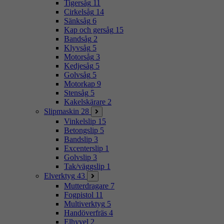
Tigersåg
11
Cirkelsåg
14
Sänksåg
6
Kap och gersåg
15
Bandsåg
2
Klyvsåg
5
Motorsåg
3
Kedjesåg
5
Golvsåg
5
Motorkap
9
Stensåg
5
Kakelskärare
2
Slipmaskin
28
Vinkelslip
15
Betongslip
5
Bandslip
3
Excenterslip
1
Golvslip
3
Tak/väggslip
1
Elverktyg
43
Mutterdragare
7
Fogpistol
11
Multiverktyg
5
Handöverfräs
4
Elhyvel
2