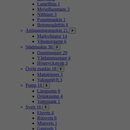
Lamellfräs
1
Mejselhammare
3
Nibblare
3
Popnitmaskin
1
Betongspårfräs
6
Anläggningsmaskin
21
Markvibrator
14
Vibratorstamp
6
Städmaskin
38
Dammsugare
29
Våtdammsugare
4
Högtryckstvätt
3
Övrig maskin
18
Mattstripper
3
Vakuumlyft
3
Pump
18
Länspump
8
Dränkpump
4
Vattentank
1
Svets
16
Elsvets
4
Rörsvets
8
Migsvets
1
Gassvets
1