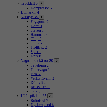
Tryckluft
5
Kompressor
5
Bilmaskin
4
Verktyg
38
Fogspruta
2
Kofot
1
Slägga
1
Hammare
6
Tång
2
Stensax
1
Profilsax
2
Spett
1
Kniv
8
Vagnar och kärror
20
Tegelpirra
2
Fodervagn
3
Pirra
2
Verktygsvagn
2
Dörrlyft
2
Brukskärra
1
Skivlyft
5
Häft spik bult
35
Bultpistol
7
Dyckertpistol
6