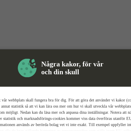
Några kakor, för vår
och din skull
tt vår webbplats skall fungera bra för dig. För att göra det använder vi kakor (c
 annat statistik så att vi kan lära oss mer om hur vi skall utveckla vår webbplats
som möjligt. Nedan kan du läsa mer och anpassa dina inställningar. Notera att n
r statistik och marknadsförings-cookies kommer viss data överföras utanför E
rmationen används av berörda bolag vet vi inte exakt. Till exempel uppfyller i
ing alla de krav gällande hantering av personuppgifter som ställs inom EU, vilk