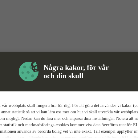
Några kakor, för vår
och din skull
tt vår webbplats skall fungera bra för dig. För att göra det använder vi kakor (c
 annat statistik så att vi kan lära oss mer om hur vi skall utveckla vår webbplats
som möjligt. Nedan kan du läsa mer och anpassa dina inställningar. Notera att n
r statistik och marknadsförings-cookies kommer viss data överföras utanför E
rmationen används av berörda bolag vet vi inte exakt. Till exempel uppfyller i
ing alla de krav gällande hantering av personuppgifter som ställs inom EU, vilk