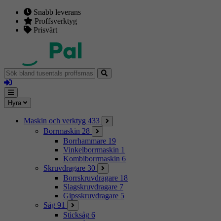
Snabb leverans
Proffsverktyg
Prisvärt
Sök
bland
Logga
tusentals
in
proffsmaskiner
Mina
Meny
Hyra
sidor
Maskin och verktyg
433
Borrmaskin
28
Borrhammare
19
Vinkelborrmaskin
1
Kombiborrmaskin
6
Skruvdragare
30
Borrskruvdragare
18
Slagskruvdragare
7
Gipsskruvdragare
5
Såg
91
Sticksåg
6