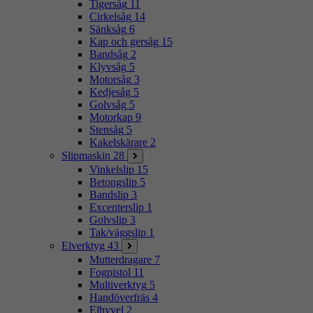
Tigersåg
11
Cirkelsåg
14
Sänksåg
6
Kap och gersåg
15
Bandsåg
2
Klyvsåg
5
Motorsåg
3
Kedjesåg
5
Golvsåg
5
Motorkap
9
Stensåg
5
Kakelskärare
2
Slipmaskin
28
Vinkelslip
15
Betongslip
5
Bandslip
3
Excenterslip
1
Golvslip
3
Tak/väggslip
1
Elverktyg
43
Mutterdragare
7
Fogpistol
11
Multiverktyg
5
Handöverfräs
4
Elhyvel
2