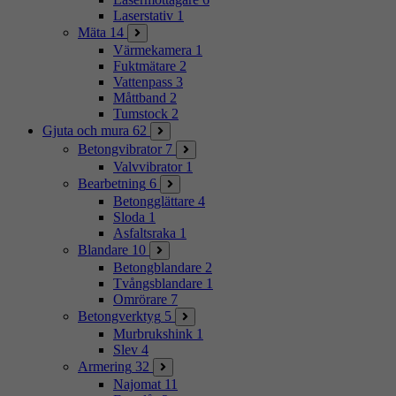
Laserstativ
1
Mäta
14
Värmekamera
1
Fuktmätare
2
Vattenpass
3
Måttband
2
Tumstock
2
Gjuta och mura
62
Betongvibrator
7
Valvvibrator
1
Bearbetning
6
Betongglättare
4
Sloda
1
Asfaltsraka
1
Blandare
10
Betongblandare
2
Tvångsblandare
1
Omrörare
7
Betongverktyg
5
Murbrukshink
1
Slev
4
Armering
32
Najomat
11