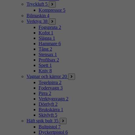
Tryckluft
5
Kompressor
5
Bilmaskin
4
Verktyg
38
Fogspruta
2
Kofot
1
Slägga
1
Hammare
6
Tång
2
Stensax
1
Profilsax
2
Spett
1
Kniv
8
Vagnar och kärror
20
Tegelpirra
2
Fodervagn
3
Pirra
2
Verktygsvagn
2
Dörrlyft
2
Brukskärra
1
Skivlyft
5
Häft spik bult
35
Bultpistol
7
Dyckertpistol
6