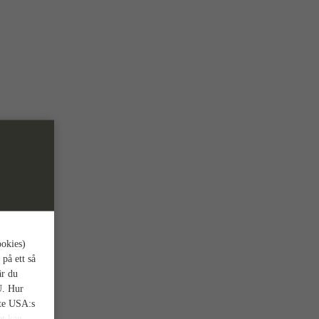
ookies)
 på ett så
är du
U. Hur
nte USA:s
et kan