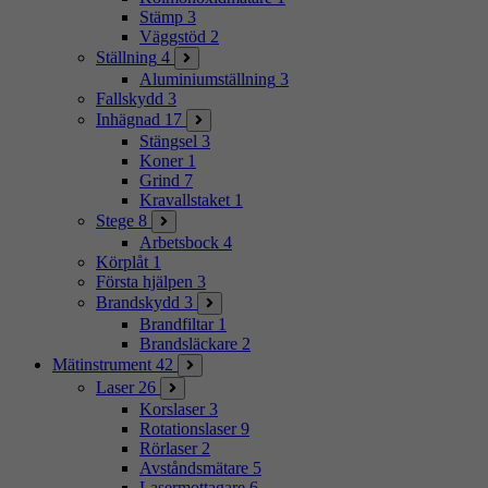
Stämp
3
Väggstöd
2
Ställning
4
Aluminiumställning
3
Fallskydd
3
Inhägnad
17
Stängsel
3
Koner
1
Grind
7
Kravallstaket
1
Stege
8
Arbetsbock
4
Körplåt
1
Första hjälpen
3
Brandskydd
3
Brandfiltar
1
Brandsläckare
2
Mätinstrument
42
Laser
26
Korslaser
3
Rotationslaser
9
Rörlaser
2
Avståndsmätare
5
Lasermottagare
6