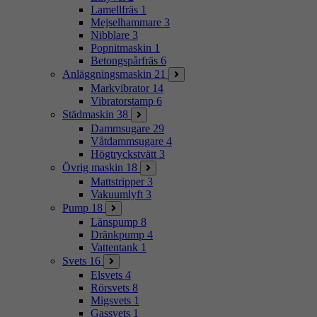
Lamellfräs
1
Mejselhammare
3
Nibblare
3
Popnitmaskin
1
Betongspårfräs
6
Anläggningsmaskin
21
Markvibrator
14
Vibratorstamp
6
Städmaskin
38
Dammsugare
29
Våtdammsugare
4
Högtryckstvätt
3
Övrig maskin
18
Mattstripper
3
Vakuumlyft
3
Pump
18
Länspump
8
Dränkpump
4
Vattentank
1
Svets
16
Elsvets
4
Rörsvets
8
Migsvets
1
Gassvets
1