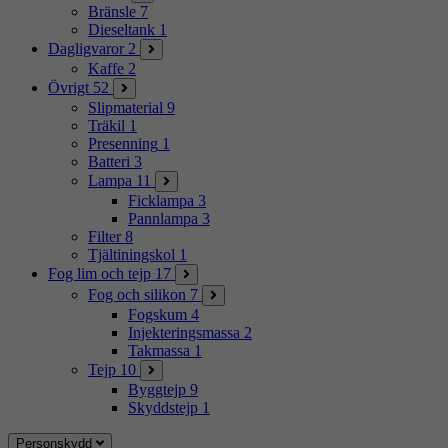
Bränsle
7
Dieseltank
1
Dagligvaror
2
Kaffe
2
Övrigt
52
Slipmaterial
9
Träkil
1
Presenning
1
Batteri
3
Lampa
11
Ficklampa
3
Pannlampa
3
Filter
8
Tjältiningskol
1
Fog lim och tejp
17
Fog och silikon
7
Fogskum
4
Injekteringsmassa
2
Takmassa
1
Tejp
10
Byggtejp
9
Skyddstejp
1
Personskydd