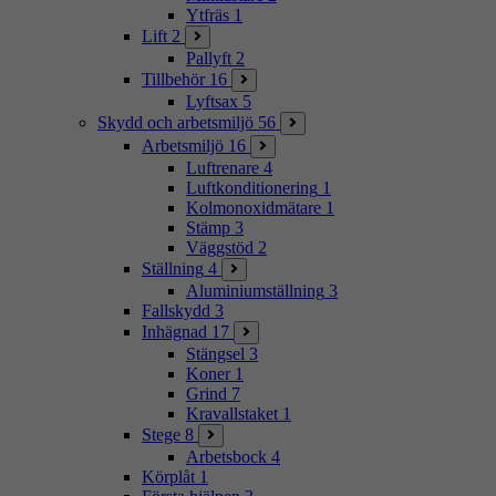
Ytfräs
1
Lift
2
Pallyft
2
Tillbehör
16
Lyftsax
5
Skydd och arbetsmiljö
56
Arbetsmiljö
16
Luftrenare
4
Luftkonditionering
1
Kolmonoxidmätare
1
Stämp
3
Väggstöd
2
Ställning
4
Aluminiumställning
3
Fallskydd
3
Inhägnad
17
Stängsel
3
Koner
1
Grind
7
Kravallstaket
1
Stege
8
Arbetsbock
4
Körplåt
1