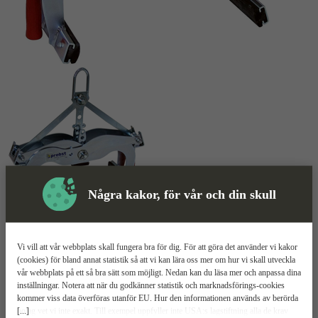
Några kakor, för vår och din skull
Skyddsutrustning
Lyftsax
Mer information
Vi vill att vår webbplats skall fungera bra för dig. För att göra det använder vi kakor
(cookies) för bland annat statistik så att vi kan lära oss mer om hur vi skall utveckla
vår webbplats på ett så bra sätt som möjligt. Nedan kan du läsa mer och anpassa dina
Probst Easygrip EXG
inställningar. Notera att när du godkänner statistik och marknadsförings-cookies
kommer viss data överföras utanför EU. Hur den informationen används av berörda
[...]
bolag vet vi inte exakt. Till exempel uppfyller inte USA:s lagstiftning alla de krav
600 kg maxlast