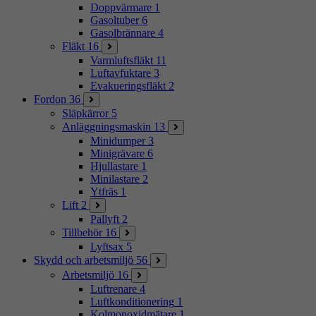
Doppvärmare
1
Gasoltuber
6
Gasolbrännare
4
Fläkt
16
Varmluftsfläkt
11
Luftavfuktare
3
Evakueringsfläkt
2
Fordon
36
Släpkärror
5
Anläggningsmaskin
13
Minidumper
3
Minigrävare
6
Hjullastare
1
Minilastare
2
Ytfräs
1
Lift
2
Pallyft
2
Tillbehör
16
Lyftsax
5
Skydd och arbetsmiljö
56
Arbetsmiljö
16
Luftrenare
4
Luftkonditionering
1
Kolmonoxidmätare
1