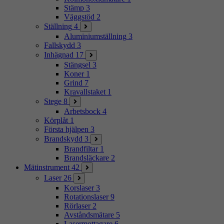
Stämp
3
Väggstöd
2
Ställning
4
Aluminiumställning
3
Fallskydd
3
Inhägnad
17
Stängsel
3
Koner
1
Grind
7
Kravallstaket
1
Stege
8
Arbetsbock
4
Körplåt
1
Första hjälpen
3
Brandskydd
3
Brandfiltar
1
Brandsläckare
2
Mätinstrument
42
Laser
26
Korslaser
3
Rotationslaser
9
Rörlaser
2
Avståndsmätare
5
Lasermottagare
6