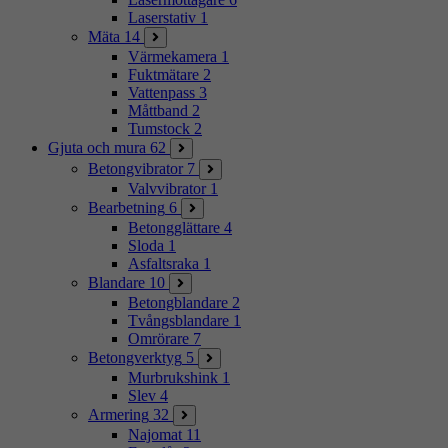
Laserstativ
1
Mäta
14
Värmekamera
1
Fuktmätare
2
Vattenpass
3
Måttband
2
Tumstock
2
Gjuta och mura
62
Betongvibrator
7
Valvvibrator
1
Bearbetning
6
Betongglättare
4
Sloda
1
Asfaltsraka
1
Blandare
10
Betongblandare
2
Tvångsblandare
1
Omrörare
7
Betongverktyg
5
Murbrukshink
1
Slev
4
Armering
32
Najomat
11