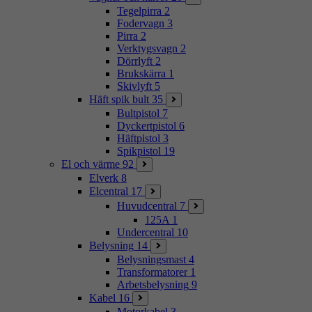
Tegelpirra
2
Fodervagn
3
Pirra
2
Verktygsvagn
2
Dörrlyft
2
Brukskärra
1
Skivlyft
5
Häft spik bult
35
Bultpistol
7
Dyckertpistol
6
Häftpistol
3
Spikpistol
19
El och värme
92
Elverk
8
Elcentral
17
Huvudcentral
7
125A
1
Undercentral
10
Belysning
14
Belysningsmast
4
Transformatorer
1
Arbetsbelysning
9
Kabel
16
Motorkabel
3