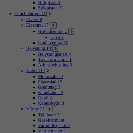
Häftpistol
3
Spikpistol
19
El och värme
92
Elverk
8
Elcentral
17
Huvudcentral
7
125A
1
Undercentral
10
Belysning
14
Belysningsmast
4
Transformatorer
1
Arbetsbelysning
9
Kabel
16
Motorkabel
3
Skarvsladd
2
Grenuttag
3
Kabelvinda
2
Rörål
2
Kabelskydd
3
Värme
21
Tjältinare
2
Gasolvärmare
4
Varmluftspistol
3
Värmemattor
1