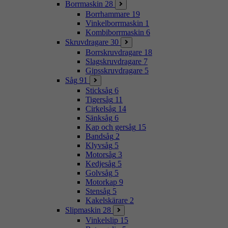
Borrmaskin
28
Borrhammare
19
Vinkelborrmaskin
1
Kombiborrmaskin
6
Skruvdragare
30
Borrskruvdragare
18
Slagskruvdragare
7
Gipsskruvdragare
5
Såg
91
Sticksåg
6
Tigersåg
11
Cirkelsåg
14
Sänksåg
6
Kap och gersåg
15
Bandsåg
2
Klyvsåg
5
Motorsåg
3
Kedjesåg
5
Golvsåg
5
Motorkap
9
Stensåg
5
Kakelskärare
2
Slipmaskin
28
Vinkelslip
15