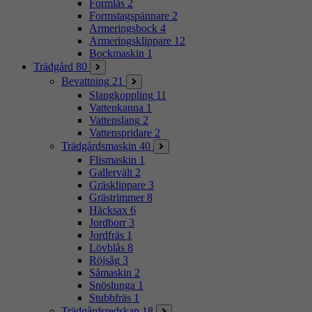
Formlås
2
Formstagspännare
2
Armeringsbock
4
Armeringsklippare
12
Bockmaskin
1
Trädgård
80
Bevattning
21
Slangkoppling
11
Vattenkanna
1
Vattenslang
2
Vattenspridare
2
Trädgårdsmaskin
40
Flismaskin
1
Gallervält
2
Gräsklippare
3
Grästrimmer
8
Häcksax
6
Jordborr
3
Jordfräs
1
Lövblås
8
Röjsåg
3
Såmaskin
2
Snöslunga
1
Stubbfräs
1
Trädgårdsredskap
18