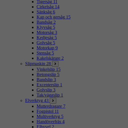
Tigersåg
11
Cirkelsåg
14
Sänksåg
6
Kap och gersåg
15
Bandsåg
2
Klyvsåg
5
Motorsåg
3
Kedjesåg
5
Golvsåg
5
Motorkap
9
Stensåg
5
Kakelskärare
2
Slipmaskin
28
Vinkelslip
15
Betongslip
5
Bandslip
3
Excenterslip
1
Golvslip
3
Tak/väggslip
1
Elverktyg
43
Mutterdragare
7
Fogpistol
11
Multiverktyg
5
Handöverfräs
4
Elhyvel
2