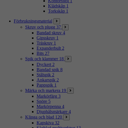
Kontorsstol
1
Klädskåp
1
Torkskåp
1
Förbrukningsmaterial
Skruv och plugg
37
Bandad skruv
4
Gipsskruv
1
Träskruv
1
Expanderbult
2
Bits
27
Spik och klammer
18
Dyckert
2
Bandad spik
8
Stålspik
2
Ankarspik
2
Pappspik
1
Märka och markera
19
Markörfärg
3
Snöre
5
Markörpenna
4
Djuphålsmärkare
4
Klinga och blad
120
Kapskiva
32
Sågblad multiverktyg
13