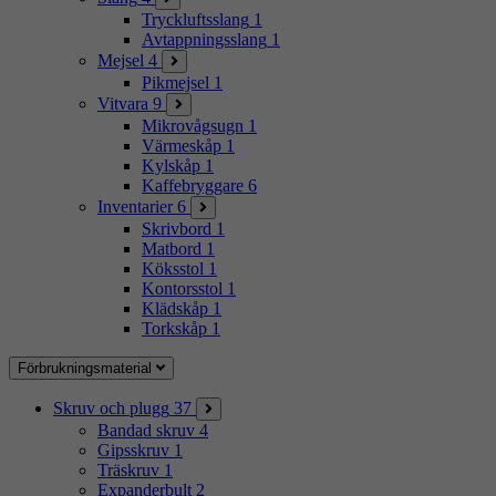
Tryckluftsslang
1
Avtappningsslang
1
Mejsel
4
Pikmejsel
1
Vitvara
9
Mikrovågsugn
1
Värmeskåp
1
Kylskåp
1
Kaffebryggare
6
Inventarier
6
Skrivbord
1
Matbord
1
Köksstol
1
Kontorsstol
1
Klädskåp
1
Torkskåp
1
Förbrukningsmaterial
Skruv och plugg
37
Bandad skruv
4
Gipsskruv
1
Träskruv
1
Expanderbult
2