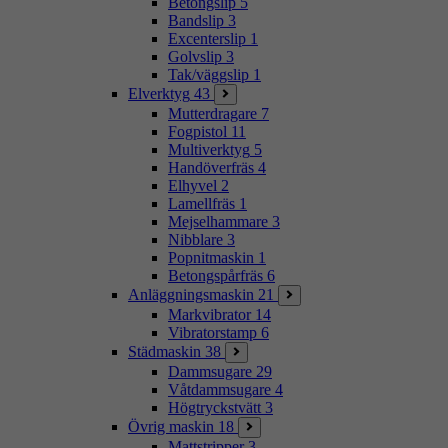
Betongslip
5
Bandslip
3
Excenterslip
1
Golvslip
3
Tak/väggslip
1
Elverktyg
43
Mutterdragare
7
Fogpistol
11
Multiverktyg
5
Handöverfräs
4
Elhyvel
2
Lamellfräs
1
Mejselhammare
3
Nibblare
3
Popnitmaskin
1
Betongspårfräs
6
Anläggningsmaskin
21
Markvibrator
14
Vibratorstamp
6
Städmaskin
38
Dammsugare
29
Våtdammsugare
4
Högtryckstvätt
3
Övrig maskin
18
Mattstripper
3