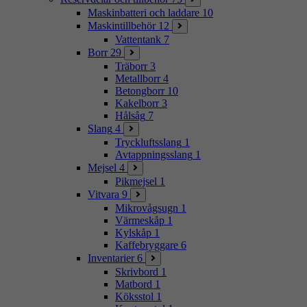
Maskinbatteri och laddare
10
Maskintillbehör
12
Vattentank
7
Borr
29
Träborr
3
Metallborr
4
Betongborr
10
Kakelborr
3
Hålsåg
7
Slang
4
Tryckluftsslang
1
Avtappningsslang
1
Mejsel
4
Pikmejsel
1
Vitvara
9
Mikrovågsugn
1
Värmeskåp
1
Kylskåp
1
Kaffebryggare
6
Inventarier
6
Skrivbord
1
Matbord
1
Köksstol
1