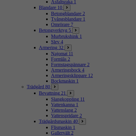
Asfaltsraka
1
Blandare
10
Betongblandare
2
Tvångsblandare
1
Omrörare
7
Betongverktyg
5
Murbrukshink
1
Slev
4
Armering
32
Najomat
11
Formlås
2
Formstagspännare
2
Armeringsbock
4
Armeringsklippare
12
Bockmaskin
1
Trädgård
80
Bevattning
21
Slangkoppling
11
Vattenkanna
1
Vattenslang
2
Vattenspridare
2
Trädgårdsmaskin
40
Flismaskin
1
Gallervält
2