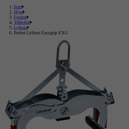
Start
Hyra
Fordon
Tillbehör
Lyftsax
Probst Lyftsax Easygrip EXG