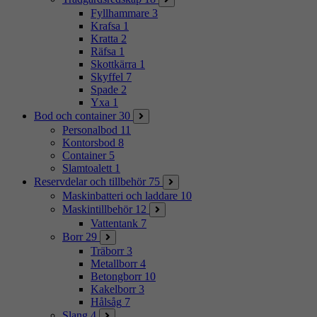
Fyllhammare
3
Krafsa
1
Kratta
2
Räfsa
1
Skottkärra
1
Skyffel
7
Spade
2
Yxa
1
Bod och container
30
Personalbod
11
Kontorsbod
8
Container
5
Slamtoalett
1
Reservdelar och tillbehör
75
Maskinbatteri och laddare
10
Maskintillbehör
12
Vattentank
7
Borr
29
Träborr
3
Metallborr
4
Betongborr
10
Kakelborr
3
Hålsåg
7
Slang
4