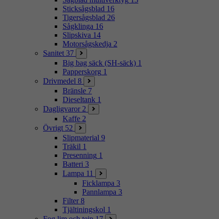
Sticksågsblad
16
Tigersågsblad
26
Sågklinga
16
Slipskiva
14
Motorsågskedja
2
Sanitet
37
Big bag säck (SH-säck)
1
Papperskorg
1
Drivmedel
8
Bränsle
7
Dieseltank
1
Dagligvaror
2
Kaffe
2
Övrigt
52
Slipmaterial
9
Träkil
1
Presenning
1
Batteri
3
Lampa
11
Ficklampa
3
Pannlampa
3
Filter
8
Tjältiningskol
1
Fog lim och tejp
17