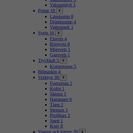
Vakuumlyft
3
Pump
18
Länspump
8
Dränkpump
4
Vattentank
1
Svets
16
Elsvets
4
Rörsvets
8
Migsvets
1
Gassvets
1
Tryckluft
5
Kompressor
5
Bilmaskin
4
Verktyg
38
Fogspruta
2
Kofot
1
Slägga
1
Hammare
6
Tång
2
Stensax
1
Profilsax
2
Spett
1
Kniv
8
Vagnar och kärror
20