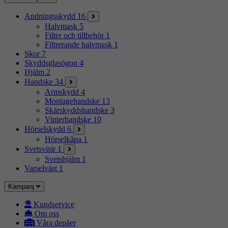
Andningsskydd
16
Halvmask
5
Filter och tillbehör
1
Filtrerande halvmask
1
Skor
7
Skyddsglasögon
4
Hjälm
2
Handske
34
Armskydd
4
Montagehandske
13
Skärskyddshandske
3
Vinterhandske
10
Hörselskydd
6
Hörselkåpa
1
Svetsvisir
1
Svetshjälm
1
Varselväst
1
Kampanj
Kundservice
Om oss
Våra depåer