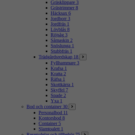
Gräsklippare
3
Grästrimmer
8
Häcksax
6
Jordborr
3
Jordfräs
1
Lövblås
8
Röjsåg
3
Såmaskin
2
Snöslunga
1
Stubbfräs
1
Trädgårdsredskap
18
Fyllhammare
3
Krafsa
1
Kratta
2
Räfsa
1
Skottkärra
1
Skyffel
7
Spade
2
Yxa
1
Bod och container
30
Personalbod
11
Kontorsbod
8
Container
5
Slamtoalett
1
Reservdelar och tillbehör
75