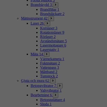
Första hjälpen
3
Brandskydd
3
Brandfiltar
1
Brandsläckare
2
Mätinstrument
42
Laser
26
Korslaser
3
Rotationslaser
9
Rörlaser
2
Avståndsmätare
5
Lasermottagare
6
Laserstativ
1
Mäta
14
Värmekamera
1
Fuktmätare
2
Vattenpass
3
Måttband
2
Tumstock
2
Gjuta och mura
62
Betongvibrator
7
Valvvibrator
1
Bearbetning
6
Betongglättare
4
Sloda
1