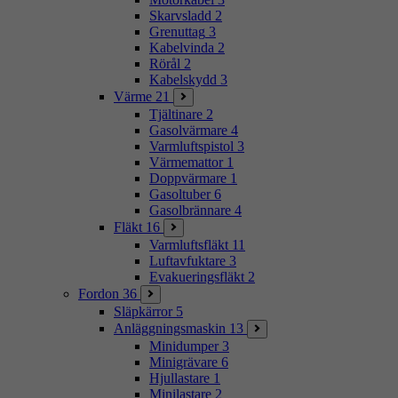
Skarvsladd
2
Grenuttag
3
Kabelvinda
2
Rörål
2
Kabelskydd
3
Värme
21
Tjältinare
2
Gasolvärmare
4
Varmluftspistol
3
Värmemattor
1
Doppvärmare
1
Gasoltuber
6
Gasolbrännare
4
Fläkt
16
Varmluftsfläkt
11
Luftavfuktare
3
Evakueringsfläkt
2
Fordon
36
Släpkärror
5
Anläggningsmaskin
13
Minidumper
3
Minigrävare
6
Hjullastare
1
Minilastare
2