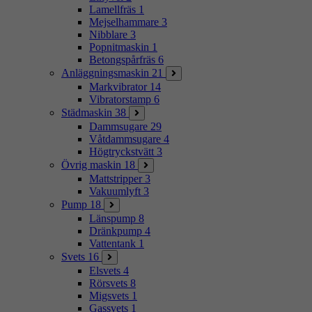
Lamellfräs
1
Mejselhammare
3
Nibblare
3
Popnitmaskin
1
Betongspårfräs
6
Anläggningsmaskin
21
Markvibrator
14
Vibratorstamp
6
Städmaskin
38
Dammsugare
29
Våtdammsugare
4
Högtryckstvätt
3
Övrig maskin
18
Mattstripper
3
Vakuumlyft
3
Pump
18
Länspump
8
Dränkpump
4
Vattentank
1
Svets
16
Elsvets
4
Rörsvets
8
Migsvets
1
Gassvets
1