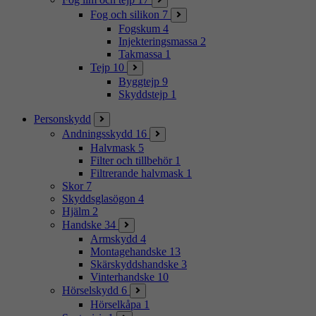
Fog och silikon
7
Fogskum
4
Injekteringsmassa
2
Takmassa
1
Tejp
10
Byggtejp
9
Skyddstejp
1
Personskydd
Andningsskydd
16
Halvmask
5
Filter och tillbehör
1
Filtrerande halvmask
1
Skor
7
Skyddsglasögon
4
Hjälm
2
Handske
34
Armskydd
4
Montagehandske
13
Skärskyddshandske
3
Vinterhandske
10
Hörselskydd
6
Hörselkåpa
1