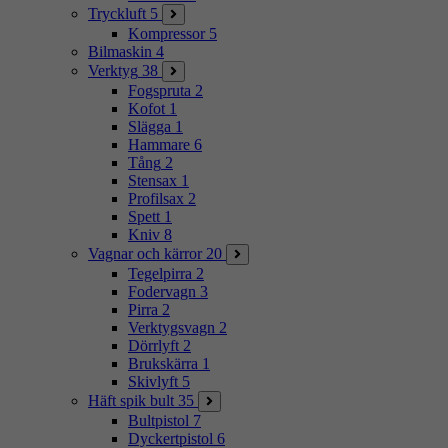
Tryckluft
5
Kompressor
5
Bilmaskin
4
Verktyg
38
Fogspruta
2
Kofot
1
Slägga
1
Hammare
6
Tång
2
Stensax
1
Profilsax
2
Spett
1
Kniv
8
Vagnar och kärror
20
Tegelpirra
2
Fodervagn
3
Pirra
2
Verktygsvagn
2
Dörrlyft
2
Brukskärra
1
Skivlyft
5
Häft spik bult
35
Bultpistol
7
Dyckertpistol
6