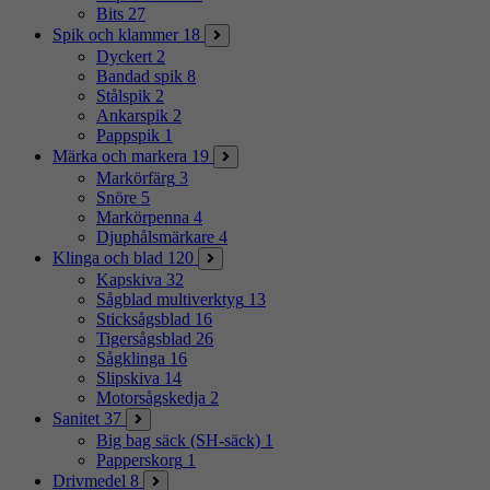
Bits
27
Spik och klammer
18
Dyckert
2
Bandad spik
8
Stålspik
2
Ankarspik
2
Pappspik
1
Märka och markera
19
Markörfärg
3
Snöre
5
Markörpenna
4
Djuphålsmärkare
4
Klinga och blad
120
Kapskiva
32
Sågblad multiverktyg
13
Sticksågsblad
16
Tigersågsblad
26
Sågklinga
16
Slipskiva
14
Motorsågskedja
2
Sanitet
37
Big bag säck (SH-säck)
1
Papperskorg
1
Drivmedel
8