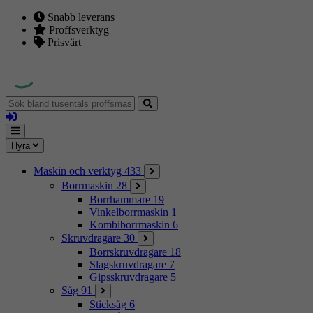
Snabb leverans
Proffsverktyg
Prisvärt
Sök
bland
Logga
tusentals
in
proffsmaskiner
Mina
Meny
Hyra
sidor
Maskin och verktyg
433
Borrmaskin
28
Borrhammare
19
Vinkelborrmaskin
1
Kombiborrmaskin
6
Skruvdragare
30
Borrskruvdragare
18
Slagskruvdragare
7
Gipsskruvdragare
5
Såg
91
Sticksåg
6