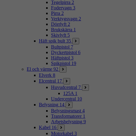
Tegelpirra
2
Fodervagn
3
Pirra
2
Verktygsvagn
2
Dörrlyft
2
Brukskärra
1
Skivlyft
5
Häft spik bult
35
Bultpistol
7
Dyckertpistol
6
Häftpistol
3
Spikpistol
19
El och värme
92
Elverk
8
Elcentral
17
Huvudcentral
7
125A
1
Undercentral
10
Belysning
14
Belysningsmast
4
Transformatorer
1
Arbetsbelysning
9
Kabel
16
Motorkabel
3