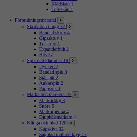
Klädskåp
1
Torkskåp
1
Förbrukningsmaterial
Skruv och plugg
37
Bandad skruv
4
Gipsskruv
1
Träskruv
1
Expanderbult
2
Bits
27
Spik och klammer
18
Dyckert
2
Bandad spik
8
Stålspik
2
Ankarspik
2
Pappspik
1
Märka och markera
19
Markörfärg
3
Snöre
5
Markörpenna
4
Djuphålsmärkare
4
Klinga och blad
120
Kapskiva
32
Sågblad multiverktyg
13