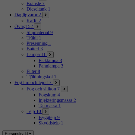
Bränsle
7
Dieseltank
1
Dagligvaror
2
Kaffe
2
Övrigt
52
Slipmaterial
9
Träkil
1
Presenning
1
Batteri
3
Lampa
11
Ficklampa
3
Pannlampa
3
Filter
8
Tjältiningskol
1
Fog lim och tejp
17
Fog och silikon
7
Fogskum
4
Injekteringsmassa
2
Takmassa
1
Tejp
10
Byggtejp
9
Skyddstejp
1
Personskydd