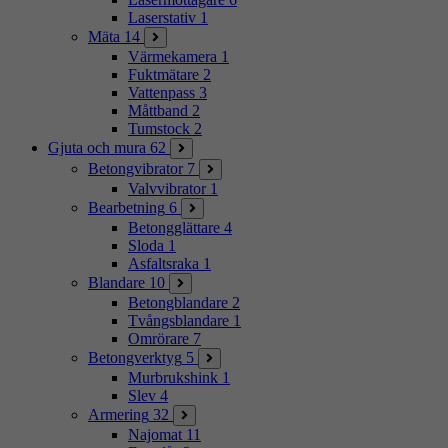
Laserstativ
1
Mäta
14
Värmekamera
1
Fuktmätare
2
Vattenpass
3
Måttband
2
Tumstock
2
Gjuta och mura
62
Betongvibrator
7
Valvvibrator
1
Bearbetning
6
Betongglättare
4
Sloda
1
Asfaltsraka
1
Blandare
10
Betongblandare
2
Tvångsblandare
1
Omrörare
7
Betongverktyg
5
Murbrukshink
1
Slev
4
Armering
32
Najomat
11