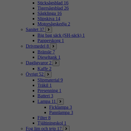
Sticksågsblad
16
Tigersågsblad
26
Sågklinga
16
Slipskiva
14
Motorsågskedja
2
Sanitet
37
Big bag säck (SH-säck)
1
Papperskorg
1
Drivmedel
8
Bränsle
7
Dieseltank
1
Dagligvaror
2
Kaffe
2
Övrigt
52
Slipmaterial
9
Träkil
1
Presenning
1
Batteri
3
Lampa
11
Ficklampa
3
Pannlampa
3
Filter
8
Tjältiningskol
1
Fog lim och tejp
17