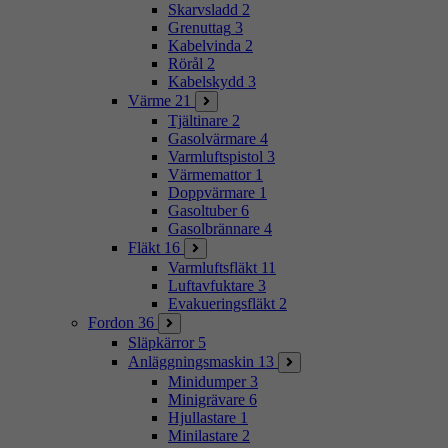
Skarvsladd
2
Grenuttag
3
Kabelvinda
2
Rörål
2
Kabelskydd
3
Värme
21
Tjältinare
2
Gasolvärmare
4
Varmluftspistol
3
Värmemattor
1
Doppvärmare
1
Gasoltuber
6
Gasolbrännare
4
Fläkt
16
Varmluftsfläkt
11
Luftavfuktare
3
Evakueringsfläkt
2
Fordon
36
Släpkärror
5
Anläggningsmaskin
13
Minidumper
3
Minigrävare
6
Hjullastare
1
Minilastare
2