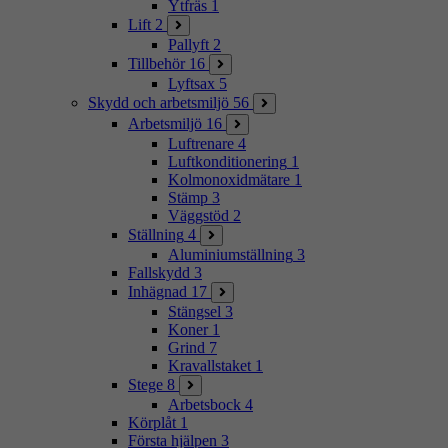
Ytfräs
1
Lift
2
Pallyft
2
Tillbehör
16
Lyftsax
5
Skydd och arbetsmiljö
56
Arbetsmiljö
16
Luftrenare
4
Luftkonditionering
1
Kolmonoxidmätare
1
Stämp
3
Väggstöd
2
Ställning
4
Aluminiumställning
3
Fallskydd
3
Inhägnad
17
Stängsel
3
Koner
1
Grind
7
Kravallstaket
1
Stege
8
Arbetsbock
4
Körplåt
1
Första hjälpen
3