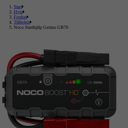
Start
Hyra
Fordon
Tillbehör
Noco Starthjälp Genius GB70