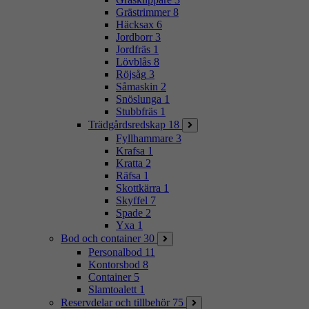
Grästrimmer
8
Häcksax
6
Jordborr
3
Jordfräs
1
Lövblås
8
Röjsåg
3
Såmaskin
2
Snöslunga
1
Stubbfräs
1
Trädgårdsredskap
18
Fyllhammare
3
Krafsa
1
Kratta
2
Räfsa
1
Skottkärra
1
Skyffel
7
Spade
2
Yxa
1
Bod och container
30
Personalbod
11
Kontorsbod
8
Container
5
Slamtoalett
1
Reservdelar och tillbehör
75