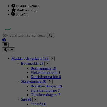
Snabb leverans
Proffsverktyg
Prisvärt
Sök
bland
Logga
tusentals
in
proffsmaskiner
Mina
Meny
Hyra
sidor
Maskin och verktyg
433
Borrmaskin
28
Borrhammare
19
Vinkelborrmaskin
1
Kombiborrmaskin
6
Skruvdragare
30
Borrskruvdragare
18
Slagskruvdragare
7
Gipsskruvdragare
5
Såg
91
Sticksåg
6