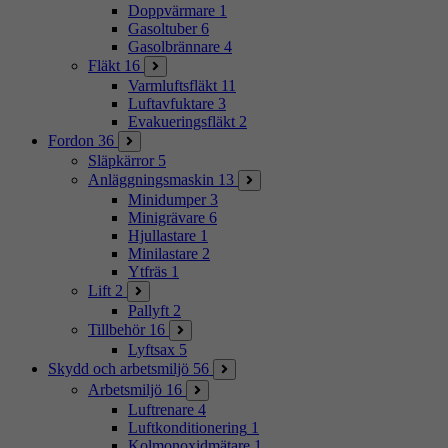
Doppvärmare
1
Gasoltuber
6
Gasolbrännare
4
Fläkt
16
Varmluftsfläkt
11
Luftavfuktare
3
Evakueringsfläkt
2
Fordon
36
Släpkärror
5
Anläggningsmaskin
13
Minidumper
3
Minigrävare
6
Hjullastare
1
Minilastare
2
Ytfräs
1
Lift
2
Pallyft
2
Tillbehör
16
Lyftsax
5
Skydd och arbetsmiljö
56
Arbetsmiljö
16
Luftrenare
4
Luftkonditionering
1
Kolmonoxidmätare
1