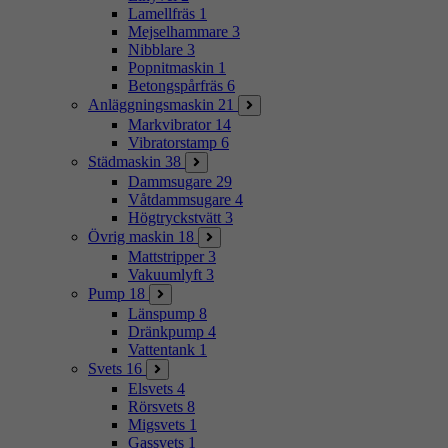
Lamellfräs
1
Mejselhammare
3
Nibblare
3
Popnitmaskin
1
Betongspårfräs
6
Anläggningsmaskin
21
Markvibrator
14
Vibratorstamp
6
Städmaskin
38
Dammsugare
29
Våtdammsugare
4
Högtryckstvätt
3
Övrig maskin
18
Mattstripper
3
Vakuumlyft
3
Pump
18
Länspump
8
Dränkpump
4
Vattentank
1
Svets
16
Elsvets
4
Rörsvets
8
Migsvets
1
Gassvets
1