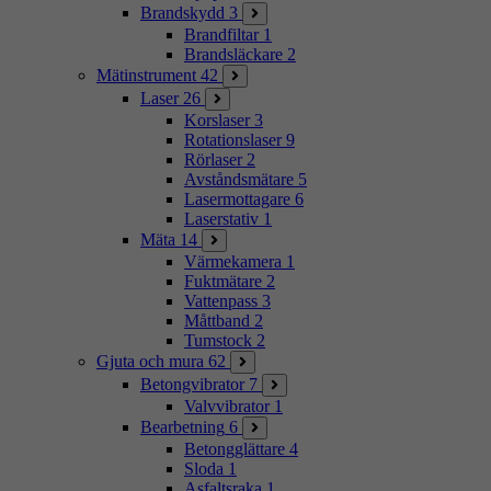
Brandskydd
3
Brandfiltar
1
Brandsläckare
2
Mätinstrument
42
Laser
26
Korslaser
3
Rotationslaser
9
Rörlaser
2
Avståndsmätare
5
Lasermottagare
6
Laserstativ
1
Mäta
14
Värmekamera
1
Fuktmätare
2
Vattenpass
3
Måttband
2
Tumstock
2
Gjuta och mura
62
Betongvibrator
7
Valvvibrator
1
Bearbetning
6
Betongglättare
4
Sloda
1
Asfaltsraka
1