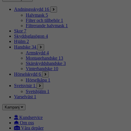
Andningsskydd
16
Halvmask
5
Filter och tillbehör
1
Filtrerande halvmask
1
Skor
7
Skyddsglasögon
4
Hjälm
2
Handske
34
Armskydd
4
Montagehandske
13
Skärskyddshandske
3
Vinterhandske
10
Hörselskydd
6
Hörselkåpa
1
Svetsvisir
1
Svetshjälm
1
Varselväst
1
Kampanj
Kundservice
Om oss
Våra depåer