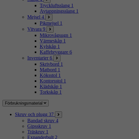
Tryckluftsslang
1
Avtappningsslang
1
Mejsel
4
Pikmejsel
1
Vitvara
9
Mikrovågsugn
1
Värmeskåp
1
Kylskåp
1
Kaffebryggare
6
Inventarier
6
Skrivbord
1
Matbord
1
Köksstol
1
Kontorsstol
1
Klädskåp
1
Torkskåp
1
Förbrukningsmaterial
Skruv och plugg
37
Bandad skruv
4
Gipsskruv
1
Träskruv
1
Expanderbult
2