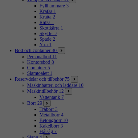
Fyllhammare
3
Krafsa
1
Kratta
2
Räfsa
1
Skottkärra
1
Skyffel
7
Spade
2
Yxa
1
Bod och container
30
Personalbod
11
Kontorsbod
8
Container
5
Slamtoalett
1
Reservdelar och tillbehör
75
Maskinbatteri och laddare
10
Maskintillbehör
12
Vattentank
7
Borr
29
Träborr
3
Metallborr
4
Betongborr
10
Kakelborr
3
Hålsåg
7
Slang
4