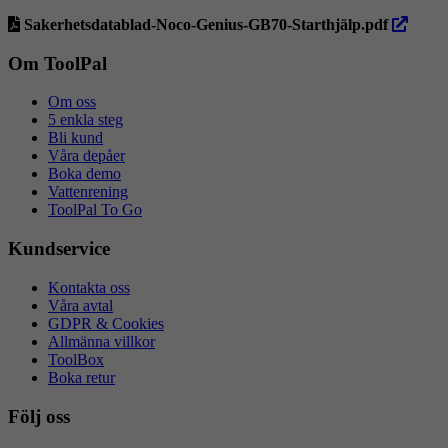
öppna
Sakerhetsdatablad-Noco-Genius-GB70-Starthjälp.pdf
i
ny
Om ToolPal
flik
Om oss
5 enkla steg
Bli kund
Våra depåer
Boka demo
Vattenrening
ToolPal To Go
Kundservice
Kontakta oss
Våra avtal
GDPR & Cookies
Allmänna villkor
ToolBox
Boka retur
Följ oss