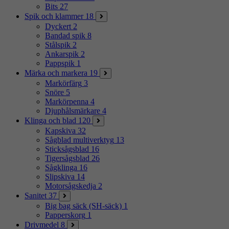
Bits
27
Spik och klammer
18
Dyckert
2
Bandad spik
8
Stålspik
2
Ankarspik
2
Pappspik
1
Märka och markera
19
Markörfärg
3
Snöre
5
Markörpenna
4
Djuphålsmärkare
4
Klinga och blad
120
Kapskiva
32
Sågblad multiverktyg
13
Sticksågsblad
16
Tigersågsblad
26
Sågklinga
16
Slipskiva
14
Motorsågskedja
2
Sanitet
37
Big bag säck (SH-säck)
1
Papperskorg
1
Drivmedel
8