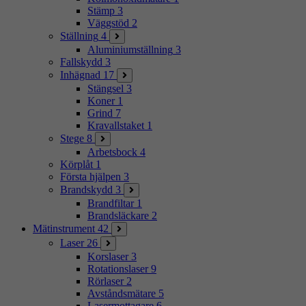
Stämp
3
Väggstöd
2
Ställning
4
Aluminiumställning
3
Fallskydd
3
Inhägnad
17
Stängsel
3
Koner
1
Grind
7
Kravallstaket
1
Stege
8
Arbetsbock
4
Körplåt
1
Första hjälpen
3
Brandskydd
3
Brandfiltar
1
Brandsläckare
2
Mätinstrument
42
Laser
26
Korslaser
3
Rotationslaser
9
Rörlaser
2
Avståndsmätare
5
Lasermottagare
6