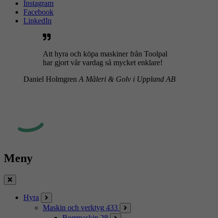
Instagram
Facebook
LinkedIn
Att hyra och köpa maskiner från Toolpal
har gjort vår vardag så mycket enklare!
Daniel Holmgren
A Måleri & Golv i Uppland AB
Meny
Stäng
Hyra
Maskin och verktyg
433
Borrmaskin
28