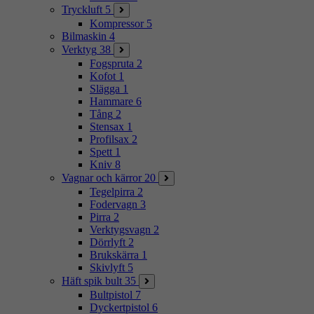
Tryckluft
5
Kompressor
5
Bilmaskin
4
Verktyg
38
Fogspruta
2
Kofot
1
Slägga
1
Hammare
6
Tång
2
Stensax
1
Profilsax
2
Spett
1
Kniv
8
Vagnar och kärror
20
Tegelpirra
2
Fodervagn
3
Pirra
2
Verktygsvagn
2
Dörrlyft
2
Brukskärra
1
Skivlyft
5
Häft spik bult
35
Bultpistol
7
Dyckertpistol
6