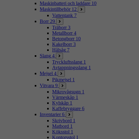
Maskinbatteri och laddare
10
Maskintillbehör
12
Vattentank
7
Borr
29
Träborr
3
Metallborr
4
Betongborr
10
Kakelborr
3
Hålsåg
7
Slang
4
Tryckluftsslang
1
Avtappningsslang
1
Mejsel
4
Pikmejsel
1
Vitvara
9
Mikrovågsugn
1
Värmeskåp
1
Kylskåp
1
Kaffebryggare
6
Inventarier
6
Skrivbord
1
Matbord
1
Köksstol
1
Kontorsstol
1