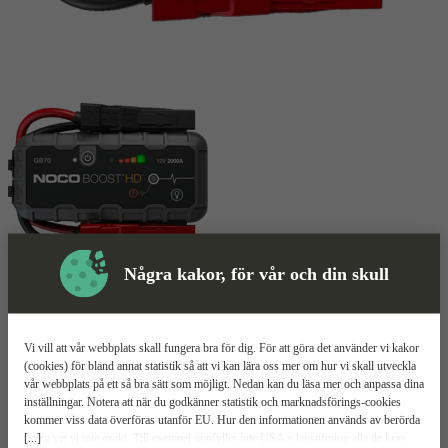
Några kakor, för vår och din skull
Starthjälp
Mer information
Noco Genius GB70
Vi vill att vår webbplats skall fungera bra för dig. För att göra det använder vi kakor
(cookies) för bland annat statistik så att vi kan lära oss mer om hur vi skall utveckla
vår webbplats på ett så bra sätt som möjligt. Nedan kan du läsa mer och anpassa dina
2000A
inställningar. Notera att när du godkänner statistik och marknadsförings-cookies
Utgång för medföljande 12V kabel
kommer viss data överföras utanför EU. Hur den informationen används av berörda
Upp till 20 starter
[...]
bolag vet vi inte exakt. Till exempel uppfyller inte USA:s lagstiftning alla de krav