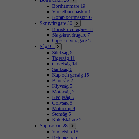
Borrhammare
19
Vinkelborrmaskin
1
Kombiborrmaskin
6
Skruvdragare
30
Borrskruvdragare
18
Slagskruvdragare
7
Gipsskruvdragare
5
Såg
91
Sticksåg
6
Tigersåg
11
Cirkelsåg
14
Sänksåg
6
Kap och gersåg
15
Bandsåg
2
Klyvsåg
5
Motorsåg
3
Kedjesåg
5
Golvsåg
5
Motorkap
9
Stensåg
5
Kakelskärare
2
Slipmaskin
28
Vinkelslip
15
Betongslip
5