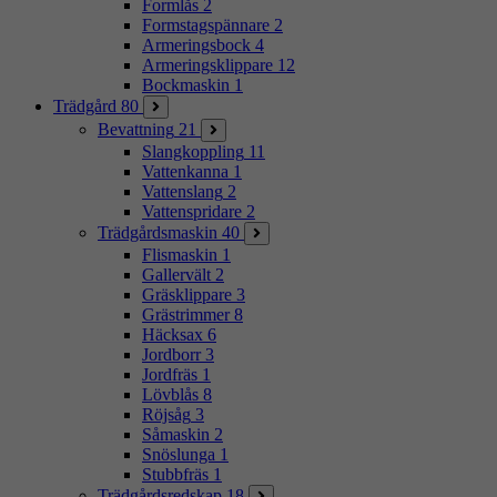
Formlås
2
Formstagspännare
2
Armeringsbock
4
Armeringsklippare
12
Bockmaskin
1
Trädgård
80
Bevattning
21
Slangkoppling
11
Vattenkanna
1
Vattenslang
2
Vattenspridare
2
Trädgårdsmaskin
40
Flismaskin
1
Gallervält
2
Gräsklippare
3
Grästrimmer
8
Häcksax
6
Jordborr
3
Jordfräs
1
Lövblås
8
Röjsåg
3
Såmaskin
2
Snöslunga
1
Stubbfräs
1
Trädgårdsredskap
18