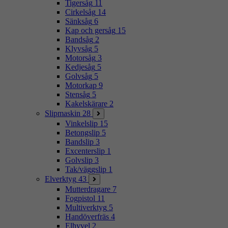
Tigersåg
11
Cirkelsåg
14
Sänksåg
6
Kap och gersåg
15
Bandsåg
2
Klyvsåg
5
Motorsåg
3
Kedjesåg
5
Golvsåg
5
Motorkap
9
Stensåg
5
Kakelskärare
2
Slipmaskin
28
Vinkelslip
15
Betongslip
5
Bandslip
3
Excenterslip
1
Golvslip
3
Tak/väggslip
1
Elverktyg
43
Mutterdragare
7
Fogpistol
11
Multiverktyg
5
Handöverfräs
4
Elhyvel
2