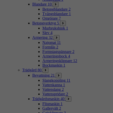
Blandare
10
Betongblandare
2
Tvångsblandare
1
Omrörare
7
Betongverktyg
5
Murbrukshink
1
Slev
4
Armering
32
Najomat
11
Formlås
2
Formstagspännare
2
Armeringsbock
4
Armeringsklippare
12
Bockmaskin
1
Trädgård
80
Bevattning
21
Slangkoppling
11
Vattenkanna
1
Vattenslang
2
Vattenspridare
2
Trädgårdsmaskin
40
Flismaskin
1
Gallervält
2
Gräsklippare
3