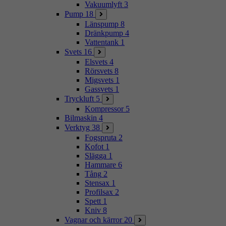
Vakuumlyft
3
Pump
18
Länspump
8
Dränkpump
4
Vattentank
1
Svets
16
Elsvets
4
Rörsvets
8
Migsvets
1
Gassvets
1
Tryckluft
5
Kompressor
5
Bilmaskin
4
Verktyg
38
Fogspruta
2
Kofot
1
Slägga
1
Hammare
6
Tång
2
Stensax
1
Profilsax
2
Spett
1
Kniv
8
Vagnar och kärror
20