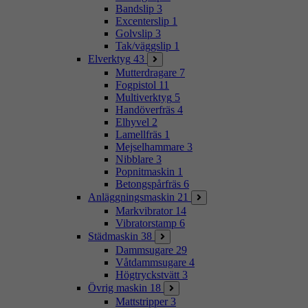
Bandslip
3
Excenterslip
1
Golvslip
3
Tak/väggslip
1
Elverktyg
43
Mutterdragare
7
Fogpistol
11
Multiverktyg
5
Handöverfräs
4
Elhyvel
2
Lamellfräs
1
Mejselhammare
3
Nibblare
3
Popnitmaskin
1
Betongspårfräs
6
Anläggningsmaskin
21
Markvibrator
14
Vibratorstamp
6
Städmaskin
38
Dammsugare
29
Våtdammsugare
4
Högtryckstvätt
3
Övrig maskin
18
Mattstripper
3