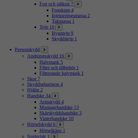
Fog och silikon
7
Fogskum
4
Injekteringsmassa
2
Takmassa
1
Tejp
10
Byggtejp
9
Skyddstejp
1
Personskydd
Andningsskydd
16
Halvmask
5
Filter och tillbehör
1
Filtrerande halvmask
1
Skor
7
Skyddsglasögon
4
Hjälm
2
Handske
34
Armskydd
4
Montagehandske
13
Skärskyddshandske
3
Vinterhandske
10
Hörselskydd
6
Hörselkåpa
1
Svetsvisir
1