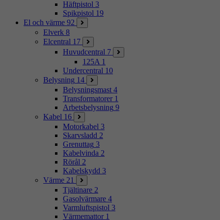
Häftpistol
3
Spikpistol
19
El och värme
92
Elverk
8
Elcentral
17
Huvudcentral
7
125A
1
Undercentral
10
Belysning
14
Belysningsmast
4
Transformatorer
1
Arbetsbelysning
9
Kabel
16
Motorkabel
3
Skarvsladd
2
Grenuttag
3
Kabelvinda
2
Rörål
2
Kabelskydd
3
Värme
21
Tjältinare
2
Gasolvärmare
4
Varmluftspistol
3
Värmemattor
1