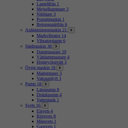
Lamellfräs
1
Mejselhammare
3
Nibblare
3
Popnitmaskin
1
Betongspårfräs
6
Anläggningsmaskin
21
Markvibrator
14
Vibratorstamp
6
Städmaskin
38
Dammsugare
29
Våtdammsugare
4
Högtryckstvätt
3
Övrig maskin
18
Mattstripper
3
Vakuumlyft
3
Pump
18
Länspump
8
Dränkpump
4
Vattentank
1
Svets
16
Elsvets
4
Rörsvets
8
Migsvets
1
Gassvets
1