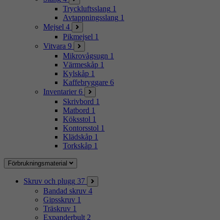
Tryckluftsslang
1
Avtappningsslang
1
Mejsel
4
Pikmejsel
1
Vitvara
9
Mikrovågsugn
1
Värmeskåp
1
Kylskåp
1
Kaffebryggare
6
Inventarier
6
Skrivbord
1
Matbord
1
Köksstol
1
Kontorsstol
1
Klädskåp
1
Torkskåp
1
Förbrukningsmaterial
Skruv och plugg
37
Bandad skruv
4
Gipsskruv
1
Träskruv
1
Expanderbult
2