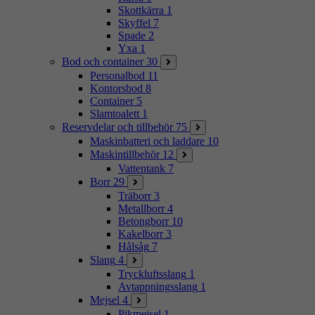
Skottkärra
1
Skyffel
7
Spade
2
Yxa
1
Bod och container
30
Personalbod
11
Kontorsbod
8
Container
5
Slamtoalett
1
Reservdelar och tillbehör
75
Maskinbatteri och laddare
10
Maskintillbehör
12
Vattentank
7
Borr
29
Träborr
3
Metallborr
4
Betongborr
10
Kakelborr
3
Hålsåg
7
Slang
4
Tryckluftsslang
1
Avtappningsslang
1
Mejsel
4
Pikmejsel
1