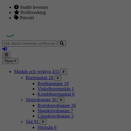
Snabb leverans
Proffsverktyg
Prisvärt
Sök
bland
Logga
tusentals
in
proffsmaskiner
Mina
Meny
Hyra
sidor
Maskin och verktyg
433
Borrmaskin
28
Borrhammare
19
Vinkelborrmaskin
1
Kombiborrmaskin
6
Skruvdragare
30
Borrskruvdragare
18
Slagskruvdragare
7
Gipsskruvdragare
5
Såg
91
Sticksåg
6