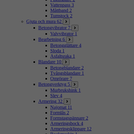
Vattenpass
3
Måttband
2
Tumstock
2
Gjuta och mura
62
Betongvibrator
7
Valvvibrator
1
Bearbetning
6
Betongglättare
4
Sloda
1
Asfaltsraka
1
Blandare
10
Betongblandare
2
Tvångsblandare
1
Omrörare
7
Betongverktyg
5
Murbrukshink
1
Slev
4
Armering
32
Najomat
11
Formlås
2
Formstagspännare
2
Armeringsbock
4
Armeringsklippare
12