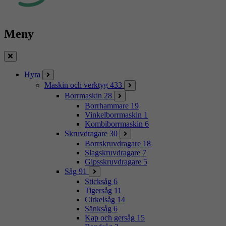
Meny
Stäng
Hyra
Maskin och verktyg
433
Borrmaskin
28
Borrhammare
19
Vinkelborrmaskin
1
Kombiborrmaskin
6
Skruvdragare
30
Borrskruvdragare
18
Slagskruvdragare
7
Gipsskruvdragare
5
Såg
91
Sticksåg
6
Tigersåg
11
Cirkelsåg
14
Sänksåg
6
Kap och gersåg
15