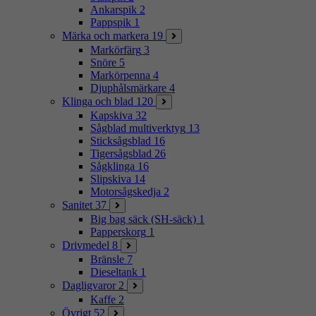
Ankarspik
2
Pappspik
1
Märka och markera
19
Markörfärg
3
Snöre
5
Markörpenna
4
Djuphålsmärkare
4
Klinga och blad
120
Kapskiva
32
Sågblad multiverktyg
13
Sticksågsblad
16
Tigersågsblad
26
Sågklinga
16
Slipskiva
14
Motorsågskedja
2
Sanitet
37
Big bag säck (SH-säck)
1
Papperskorg
1
Drivmedel
8
Bränsle
7
Dieseltank
1
Dagligvaror
2
Kaffe
2
Övrigt
52