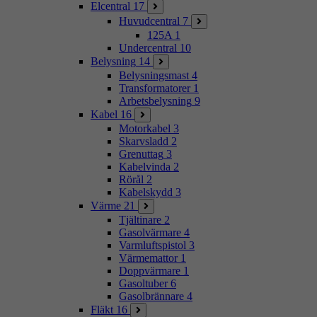
Elcentral
17
Huvudcentral
7
125A
1
Undercentral
10
Belysning
14
Belysningsmast
4
Transformatorer
1
Arbetsbelysning
9
Kabel
16
Motorkabel
3
Skarvsladd
2
Grenuttag
3
Kabelvinda
2
Rörål
2
Kabelskydd
3
Värme
21
Tjältinare
2
Gasolvärmare
4
Varmluftspistol
3
Värmemattor
1
Doppvärmare
1
Gasoltuber
6
Gasolbrännare
4
Fläkt
16