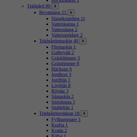
Bockmaskin
1
Trädgård
80
Bevattning
21
Slangkoppling
11
Vattenkanna
1
Vattenslang
2
Vattenspridare
2
Trädgårdsmaskin
40
Flismaskin
1
Gallervält
2
Gräsklippare
3
Grästrimmer
8
Häcksax
6
Jordborr
3
Jordfräs
1
Lövblås
8
Röjsåg
3
Såmaskin
2
Snöslunga
1
Stubbfräs
1
Trädgårdsredskap
18
Fyllhammare
3
Krafsa
1
Kratta
2
Räfsa
1