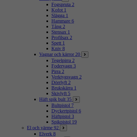
Fogspruta
2
Kofot
1
Slägga
1
Hammare
6
Tång
2
Stensax
1
Profilsax
2
Spett
1
Kniv
8
Vagnar och kärror
20
Tegelpirra
2
Fodervagn
3
Pirra
2
Verktygsvagn
2
Dörrlyft
2
Brukskärra
1
Skivlyft
5
Häft spik bult
35
Bultpistol
7
Dyckertpistol
6
Häftpistol
3
Spikpistol
19
El och värme
92
Elverk
8