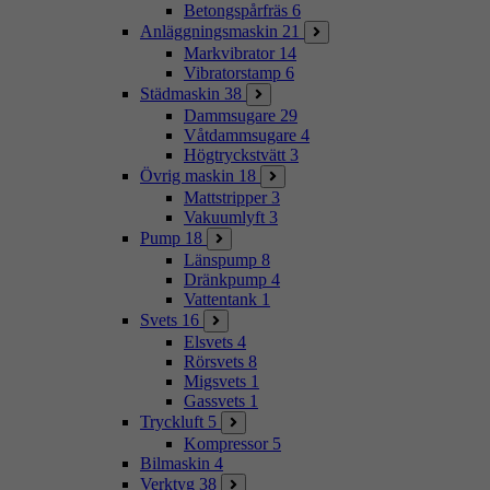
Betongspårfräs
6
Anläggningsmaskin
21
Markvibrator
14
Vibratorstamp
6
Städmaskin
38
Dammsugare
29
Våtdammsugare
4
Högtryckstvätt
3
Övrig maskin
18
Mattstripper
3
Vakuumlyft
3
Pump
18
Länspump
8
Dränkpump
4
Vattentank
1
Svets
16
Elsvets
4
Rörsvets
8
Migsvets
1
Gassvets
1
Tryckluft
5
Kompressor
5
Bilmaskin
4
Verktyg
38