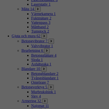
Laserstativ
1
Mäta
14
Värmekamera
1
Fuktmätare
2
Vattenpass
3
Måttband
2
Tumstock
2
Gjuta och mura
62
Betongvibrator
7
Valvvibrator
1
Bearbetning
6
Betongglättare
4
Sloda
1
Asfaltsraka
1
Blandare
10
Betongblandare
2
Tvångsblandare
1
Omrörare
7
Betongverktyg
5
Murbrukshink
1
Slev
4
Armering
32
Najomat
11