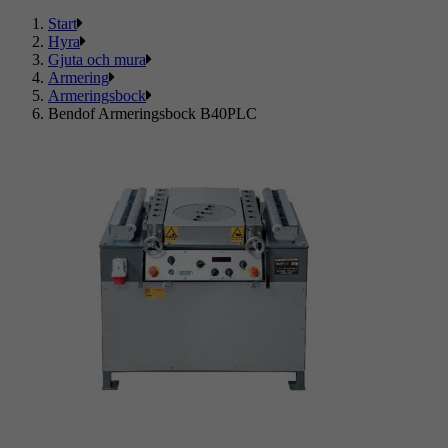
Start
Hyra
Gjuta och mura
Armering
Armeringsbock
Bendof Armeringsbock B40PLC