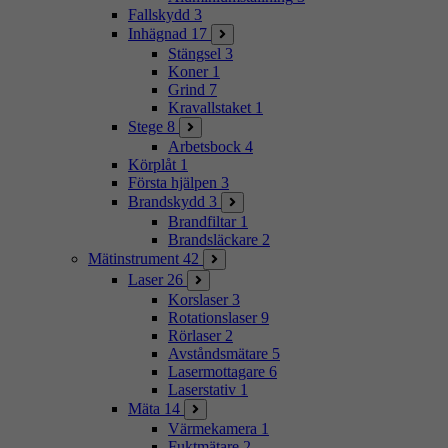
Fallskydd
3
Inhägnad
17
Stängsel
3
Koner
1
Grind
7
Kravallstaket
1
Stege
8
Arbetsbock
4
Körplåt
1
Första hjälpen
3
Brandskydd
3
Brandfiltar
1
Brandsläckare
2
Mätinstrument
42
Laser
26
Korslaser
3
Rotationslaser
9
Rörlaser
2
Avståndsmätare
5
Lasermottagare
6
Laserstativ
1
Mäta
14
Värmekamera
1
Fuktmätare
2