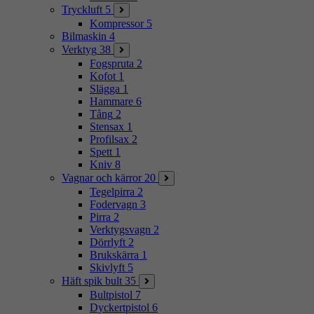
Tryckluft
5
Kompressor
5
Bilmaskin
4
Verktyg
38
Fogspruta
2
Kofot
1
Slägga
1
Hammare
6
Tång
2
Stensax
1
Profilsax
2
Spett
1
Kniv
8
Vagnar och kärror
20
Tegelpirra
2
Fodervagn
3
Pirra
2
Verktygsvagn
2
Dörrlyft
2
Brukskärra
1
Skivlyft
5
Häft spik bult
35
Bultpistol
7
Dyckertpistol
6