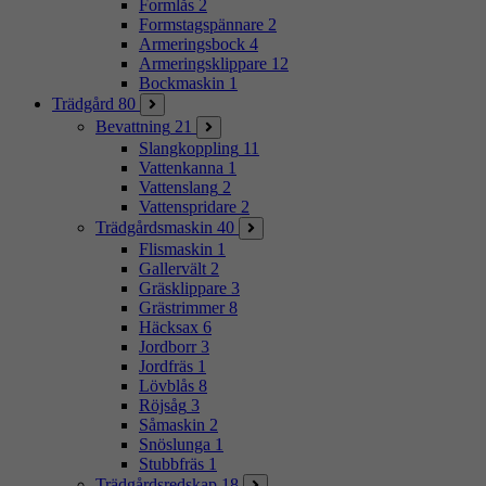
Formlås
2
Formstagspännare
2
Armeringsbock
4
Armeringsklippare
12
Bockmaskin
1
Trädgård
80
Bevattning
21
Slangkoppling
11
Vattenkanna
1
Vattenslang
2
Vattenspridare
2
Trädgårdsmaskin
40
Flismaskin
1
Gallervält
2
Gräsklippare
3
Grästrimmer
8
Häcksax
6
Jordborr
3
Jordfräs
1
Lövblås
8
Röjsåg
3
Såmaskin
2
Snöslunga
1
Stubbfräs
1
Trädgårdsredskap
18