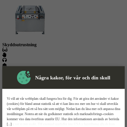
Skyddsutrustning
Armeringsbock
Mer information
Några kakor, för vår och din skull
Bendof B40PLC
Klarar 40 mm armering
Vi vill att vår webbplats skall fungera bra för dig. För att göra det använder vi kakor
Sex inställbara lägen
(cookies) för bland annat statistik så att vi kan lära oss mer om hur vi skall utveckla
Fotpedal och handkontroll
vår webbplats på ett så bra sätt som möjligt. Nedan kan du läsa mer och anpassa dina
inställningar. Notera att när du godkänner statistik och marknadsförings-cookies
Relaterade
kommer viss data överföras utanför EU. Hur den informationen används av berörda
Mer information
Teknisk spec
Manualer & dokument
[...]
bolag vet vi inte exakt. Till exempel uppfyller inte USA:s lagstiftning alla de krav
Upp