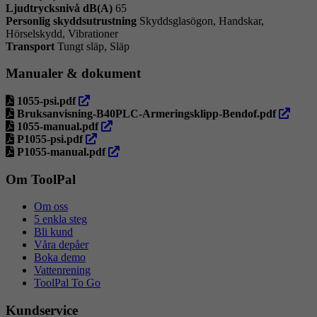
Ljudtrycksnivå dB(A)
65
Personlig skyddsutrustning
Skyddsglasögon, Handskar,
Hörselskydd, Vibrationer
Transport
Tungt släp, Släp
Manualer & dokument
öppna
1055-psi.pdf
i
öppna
Bruksanvisning-B40PLC-Armeringsklipp-Bendof.pdf
ny
öppna
i
1055-manual.pdf
flik
öppna
i
ny
P1055-psi.pdf
i
ny
öppna
flik
P1055-manual.pdf
ny
flik
i
flik
ny
Om ToolPal
flik
Om oss
5 enkla steg
Bli kund
Våra depåer
Boka demo
Vattenrening
ToolPal To Go
Kundservice