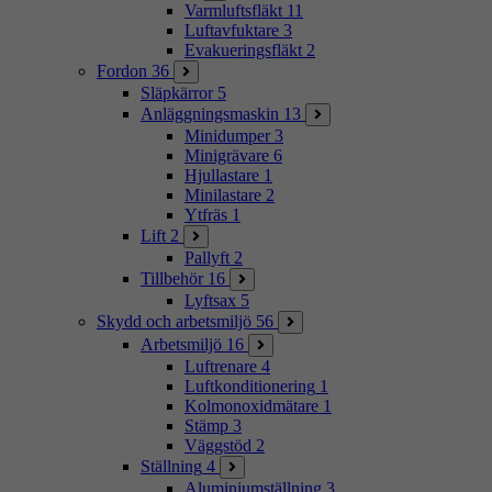
Varmluftsfläkt
11
Luftavfuktare
3
Evakueringsfläkt
2
Fordon
36
Släpkärror
5
Anläggningsmaskin
13
Minidumper
3
Minigrävare
6
Hjullastare
1
Minilastare
2
Ytfräs
1
Lift
2
Pallyft
2
Tillbehör
16
Lyftsax
5
Skydd och arbetsmiljö
56
Arbetsmiljö
16
Luftrenare
4
Luftkonditionering
1
Kolmonoxidmätare
1
Stämp
3
Väggstöd
2
Ställning
4
Aluminiumställning
3