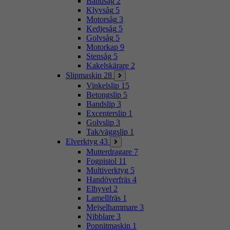
Bandsåg
2
Klyvsåg
5
Motorsåg
3
Kedjesåg
5
Golvsåg
5
Motorkap
9
Stensåg
5
Kakelskärare
2
Slipmaskin
28
Vinkelslip
15
Betongslip
5
Bandslip
3
Excenterslip
1
Golvslip
3
Tak/väggslip
1
Elverktyg
43
Mutterdragare
7
Fogpistol
11
Multiverktyg
5
Handöverfräs
4
Elhyvel
2
Lamellfräs
1
Mejselhammare
3
Nibblare
3
Popnitmaskin
1