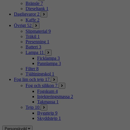
Bränsle
7
Dieseltank
1
Dagligvaror
2
Kaffe
2
Övrigt
52
Slipmaterial
9
Träkil
1
Presenning
1
Batteri
3
Lampa
11
Ficklampa
3
Pannlampa
3
Filter
8
Tjältiningskol
1
Fog lim och tejp
17
Fog och silikon
7
Fogskum
4
Injekteringsmassa
2
Takmassa
1
Tejp
10
Byggtejp
9
Skyddstejp
1
Personskydd