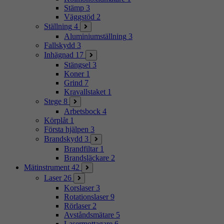
Stämp
3
Väggstöd
2
Ställning
4
Aluminiumställning
3
Fallskydd
3
Inhägnad
17
Stängsel
3
Koner
1
Grind
7
Kravallstaket
1
Stege
8
Arbetsbock
4
Körplåt
1
Första hjälpen
3
Brandskydd
3
Brandfiltar
1
Brandsläckare
2
Mätinstrument
42
Laser
26
Korslaser
3
Rotationslaser
9
Rörlaser
2
Avståndsmätare
5
Lasermottagare
6