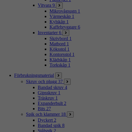
Vitvara
9
Mikrovågsugn
1
Värmeskåp
1
Kylskåp
1
Kaffebryggare
6
Inventarier
6
Skrivbord
1
Matbord
1
Köksstol
1
Kontorsstol
1
Klädskåp
1
Torkskåp
1
Förbrukningsmaterial
Skruv och plugg
37
Bandad skruv
4
Gipsskruv
1
Träskruv
1
Expanderbult
2
Bits
27
Spik och klammer
18
Dyckert
2
Bandad spik
8
Stålspik
2