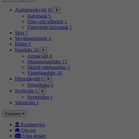
Andningsskydd
16
Halvmask
5
Filter och tillbehör
1
Filtrerande halvmask
1
Skor
7
Skyddsglasögon
4
Hjälm
2
Handske
34
Armskydd
4
Montagehandske
13
Skärskyddshandske
3
Vinterhandske
10
Hörselskydd
6
Hörselkåpa
1
Svetsvisir
1
Svetshjälm
1
Varselväst
1
Kampanj
Kundservice
Om oss
Våra depåer