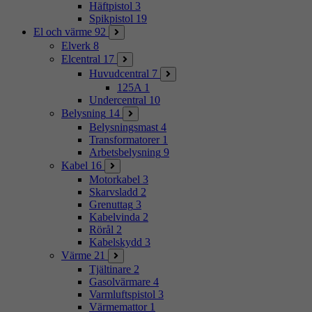
Häftpistol
3
Spikpistol
19
El och värme
92
Elverk
8
Elcentral
17
Huvudcentral
7
125A
1
Undercentral
10
Belysning
14
Belysningsmast
4
Transformatorer
1
Arbetsbelysning
9
Kabel
16
Motorkabel
3
Skarvsladd
2
Grenuttag
3
Kabelvinda
2
Rörål
2
Kabelskydd
3
Värme
21
Tjältinare
2
Gasolvärmare
4
Varmluftspistol
3
Värmemattor
1