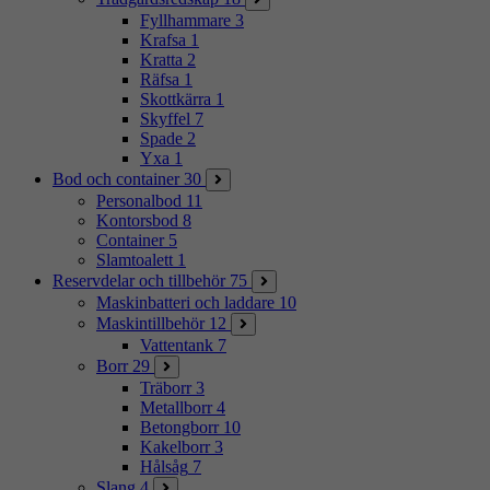
Fyllhammare
3
Krafsa
1
Kratta
2
Räfsa
1
Skottkärra
1
Skyffel
7
Spade
2
Yxa
1
Bod och container
30
Personalbod
11
Kontorsbod
8
Container
5
Slamtoalett
1
Reservdelar och tillbehör
75
Maskinbatteri och laddare
10
Maskintillbehör
12
Vattentank
7
Borr
29
Träborr
3
Metallborr
4
Betongborr
10
Kakelborr
3
Hålsåg
7
Slang
4