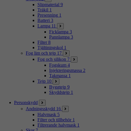
Slipmaterial
9
Träkil
1
Presenning
1
Batteri
3
Lampa
11
Ficklampa
3
Pannlampa
3
Filter
8
Tjältiningskol
1
Fog lim och tejp
17
Fog och silikon
7
Fogskum
4
Injekteringsmassa
2
Takmassa
1
Tejp
10
Byggtejp
9
Skyddstejp
1
Personskydd
Andningsskydd
16
Halvmask
5
Filter och tillbehör
1
Filtrerande halvmask
1
Skor
7