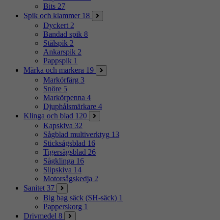
Bits
27
Spik och klammer
18
Dyckert
2
Bandad spik
8
Stålspik
2
Ankarspik
2
Pappspik
1
Märka och markera
19
Markörfärg
3
Snöre
5
Markörpenna
4
Djuphålsmärkare
4
Klinga och blad
120
Kapskiva
32
Sågblad multiverktyg
13
Sticksågsblad
16
Tigersågsblad
26
Sågklinga
16
Slipskiva
14
Motorsågskedja
2
Sanitet
37
Big bag säck (SH-säck)
1
Papperskorg
1
Drivmedel
8