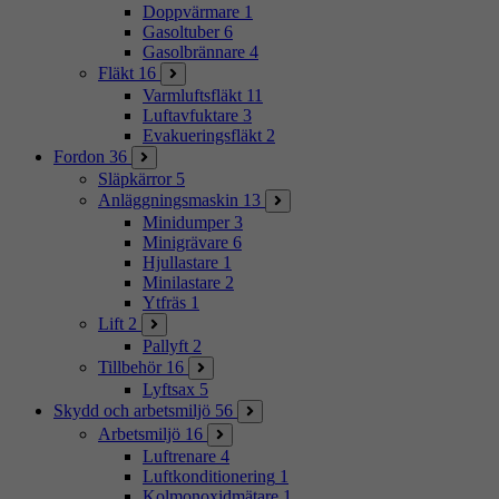
Doppvärmare
1
Gasoltuber
6
Gasolbrännare
4
Fläkt
16
Varmluftsfläkt
11
Luftavfuktare
3
Evakueringsfläkt
2
Fordon
36
Släpkärror
5
Anläggningsmaskin
13
Minidumper
3
Minigrävare
6
Hjullastare
1
Minilastare
2
Ytfräs
1
Lift
2
Pallyft
2
Tillbehör
16
Lyftsax
5
Skydd och arbetsmiljö
56
Arbetsmiljö
16
Luftrenare
4
Luftkonditionering
1
Kolmonoxidmätare
1