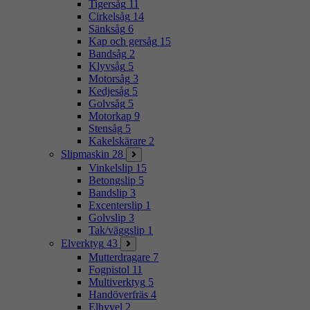
Tigersåg
11
Cirkelsåg
14
Sänksåg
6
Kap och gersåg
15
Bandsåg
2
Klyvsåg
5
Motorsåg
3
Kedjesåg
5
Golvsåg
5
Motorkap
9
Stensåg
5
Kakelskärare
2
Slipmaskin
28
Vinkelslip
15
Betongslip
5
Bandslip
3
Excenterslip
1
Golvslip
3
Tak/väggslip
1
Elverktyg
43
Mutterdragare
7
Fogpistol
11
Multiverktyg
5
Handöverfräs
4
Elhyvel
2