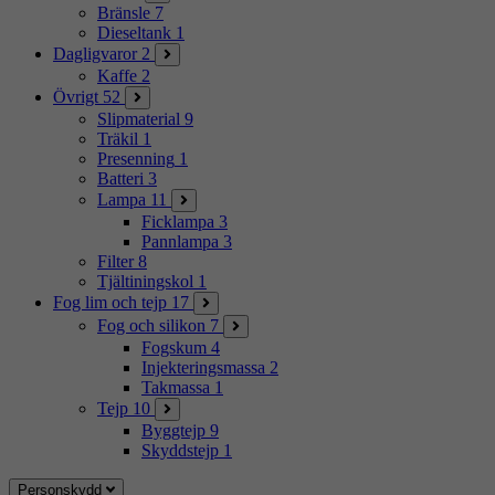
Bränsle
7
Dieseltank
1
Dagligvaror
2
Kaffe
2
Övrigt
52
Slipmaterial
9
Träkil
1
Presenning
1
Batteri
3
Lampa
11
Ficklampa
3
Pannlampa
3
Filter
8
Tjältiningskol
1
Fog lim och tejp
17
Fog och silikon
7
Fogskum
4
Injekteringsmassa
2
Takmassa
1
Tejp
10
Byggtejp
9
Skyddstejp
1
Personskydd