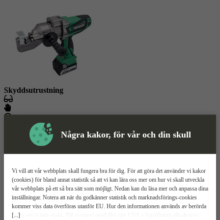
Skyddsutrustning
Armeringsklipp
Mer information
Några kakor, för vår och din skull
Bendof DC-16MB3
Vi vill att vår webbplats skall fungera bra för dig. För att göra det använder vi kakor
Splitterskydd
(cookies) för bland annat statistik så att vi kan lära oss mer om hur vi skall utveckla
4 sek/klipp
vår webbplats på ett så bra sätt som möjligt. Nedan kan du läsa mer och anpassa dina
Vridbart klipphuvud
inställningar. Notera att när du godkänner statistik och marknadsförings-cookies
kommer viss data överföras utanför EU. Hur den informationen används av berörda
Relaterade
Mer information
Teknisk spec
Manualer & dokument
[...]
bolag vet vi inte exakt. Till exempel uppfyller inte USA:s lagstiftning alla de krav