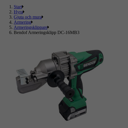
Start
Hyra
Gjuta och mura
Armering
Armeringsklippare
Bendof Armeringsklipp DC-16MB3