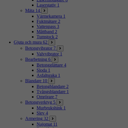
Laserstativ
1
Mäta
14
Värmekamera
1
Fuktmätare
2
Vattenpass
3
Måttband
2
Tumstock
2
Gjuta och mura
62
Betongvibrator
7
Valvvibrator
1
Bearbetning
6
Betongglättare
4
Sloda
1
Asfaltsraka
1
Blandare
10
Betongblandare
2
Tvångsblandare
1
Omrörare
7
Betongverktyg
5
Murbrukshink
1
Slev
4
Armering
32
Najomat
11