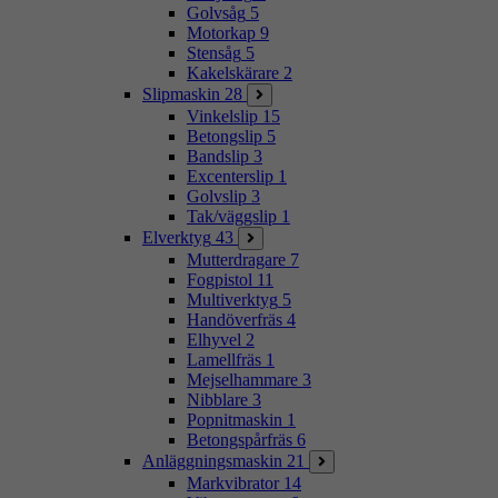
Golvsåg
5
Motorkap
9
Stensåg
5
Kakelskärare
2
Slipmaskin
28
Vinkelslip
15
Betongslip
5
Bandslip
3
Excenterslip
1
Golvslip
3
Tak/väggslip
1
Elverktyg
43
Mutterdragare
7
Fogpistol
11
Multiverktyg
5
Handöverfräs
4
Elhyvel
2
Lamellfräs
1
Mejselhammare
3
Nibblare
3
Popnitmaskin
1
Betongspårfräs
6
Anläggningsmaskin
21
Markvibrator
14