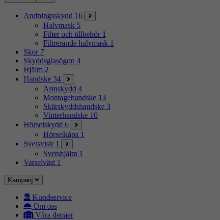
Andningsskydd
16
Halvmask
5
Filter och tillbehör
1
Filtrerande halvmask
1
Skor
7
Skyddsglasögon
4
Hjälm
2
Handske
34
Armskydd
4
Montagehandske
13
Skärskyddshandske
3
Vinterhandske
10
Hörselskydd
6
Hörselkåpa
1
Svetsvisir
1
Svetshjälm
1
Varselväst
1
Kampanj
Kundservice
Om oss
Våra depåer