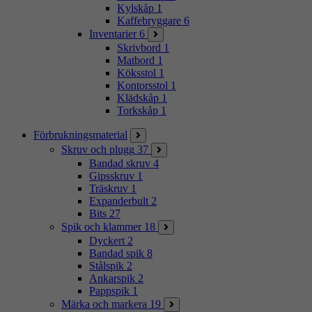
Kylskåp
1
Kaffebryggare
6
Inventarier
6
Skrivbord
1
Matbord
1
Köksstol
1
Kontorsstol
1
Klädskåp
1
Torkskåp
1
Förbrukningsmaterial
Skruv och plugg
37
Bandad skruv
4
Gipsskruv
1
Träskruv
1
Expanderbult
2
Bits
27
Spik och klammer
18
Dyckert
2
Bandad spik
8
Stålspik
2
Ankarspik
2
Pappspik
1
Märka och markera
19