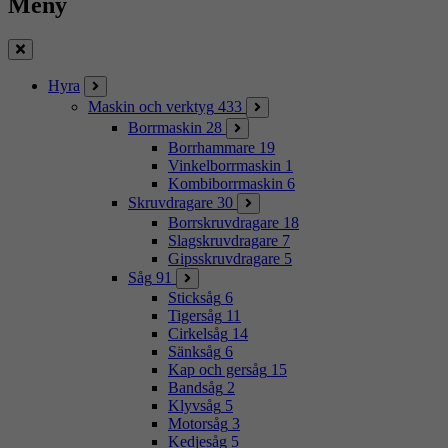
Meny
Stäng
Hyra
Maskin och verktyg
433
Borrmaskin
28
Borrhammare
19
Vinkelborrmaskin
1
Kombiborrmaskin
6
Skruvdragare
30
Borrskruvdragare
18
Slagskruvdragare
7
Gipsskruvdragare
5
Såg
91
Sticksåg
6
Tigersåg
11
Cirkelsåg
14
Sänksåg
6
Kap och gersåg
15
Bandsåg
2
Klyvsåg
5
Motorsåg
3
Kedjesåg
5