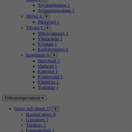
Tryckluftsslang
1
Avtappningsslang
1
Mejsel
4
Pikmejsel
1
Vitvara
9
Mikrovågsugn
1
Värmeskåp
1
Kylskåp
1
Kaffebryggare
6
Inventarier
6
Skrivbord
1
Matbord
1
Köksstol
1
Kontorsstol
1
Klädskåp
1
Torkskåp
1
Förbrukningsmaterial
Skruv och plugg
37
Bandad skruv
4
Gipsskruv
1
Träskruv
1
Expanderbult
2