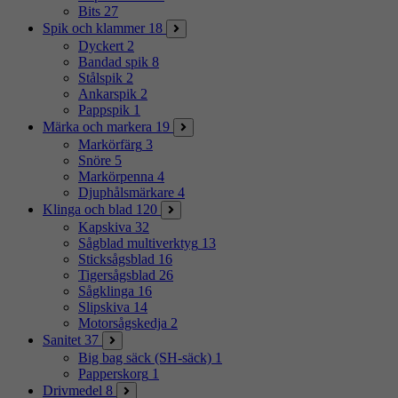
Bits
27
Spik och klammer
18
Dyckert
2
Bandad spik
8
Stålspik
2
Ankarspik
2
Pappspik
1
Märka och markera
19
Markörfärg
3
Snöre
5
Markörpenna
4
Djuphålsmärkare
4
Klinga och blad
120
Kapskiva
32
Sågblad multiverktyg
13
Sticksågsblad
16
Tigersågsblad
26
Sågklinga
16
Slipskiva
14
Motorsågskedja
2
Sanitet
37
Big bag säck (SH-säck)
1
Papperskorg
1
Drivmedel
8