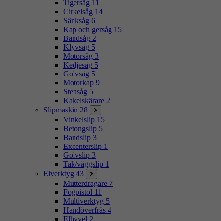
Tigersåg
11
Cirkelsåg
14
Sänksåg
6
Kap och gersåg
15
Bandsåg
2
Klyvsåg
5
Motorsåg
3
Kedjesåg
5
Golvsåg
5
Motorkap
9
Stensåg
5
Kakelskärare
2
Slipmaskin
28
Vinkelslip
15
Betongslip
5
Bandslip
3
Excenterslip
1
Golvslip
3
Tak/väggslip
1
Elverktyg
43
Mutterdragare
7
Fogpistol
11
Multiverktyg
5
Handöverfräs
4
Elhyvel
2