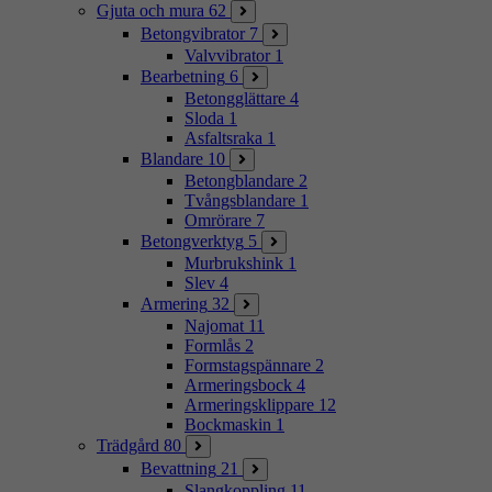
Gjuta och mura
62
Betongvibrator
7
Valvvibrator
1
Bearbetning
6
Betongglättare
4
Sloda
1
Asfaltsraka
1
Blandare
10
Betongblandare
2
Tvångsblandare
1
Omrörare
7
Betongverktyg
5
Murbrukshink
1
Slev
4
Armering
32
Najomat
11
Formlås
2
Formstagspännare
2
Armeringsbock
4
Armeringsklippare
12
Bockmaskin
1
Trädgård
80
Bevattning
21
Slangkoppling
11