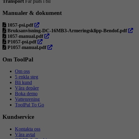
Transport
Får plats i bil
Manualer & dokument
öppna
1057-psi.pdf
i
öppn
Bruksanvisning-DC-16MB3-Armeringsklipp-Bendof.pdf
ny
öppna
i
1057-manual.pdf
flik
öppna
i
ny
P1057-psi.pdf
i
ny
öppna
flik
P1057-manual.pdf
ny
flik
i
flik
ny
Om ToolPal
flik
Om oss
5 enkla steg
Bli kund
Våra depåer
Boka demo
Vattenrening
ToolPal To Go
Kundservice
Kontakta oss
Våra avtal