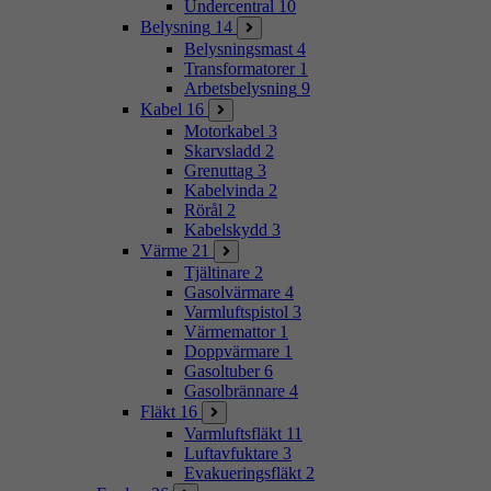
Undercentral
10
Belysning
14
Belysningsmast
4
Transformatorer
1
Arbetsbelysning
9
Kabel
16
Motorkabel
3
Skarvsladd
2
Grenuttag
3
Kabelvinda
2
Rörål
2
Kabelskydd
3
Värme
21
Tjältinare
2
Gasolvärmare
4
Varmluftspistol
3
Värmemattor
1
Doppvärmare
1
Gasoltuber
6
Gasolbrännare
4
Fläkt
16
Varmluftsfläkt
11
Luftavfuktare
3
Evakueringsfläkt
2