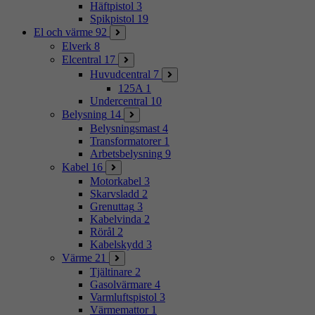
Häftpistol
3
Spikpistol
19
El och värme
92
Elverk
8
Elcentral
17
Huvudcentral
7
125A
1
Undercentral
10
Belysning
14
Belysningsmast
4
Transformatorer
1
Arbetsbelysning
9
Kabel
16
Motorkabel
3
Skarvsladd
2
Grenuttag
3
Kabelvinda
2
Rörål
2
Kabelskydd
3
Värme
21
Tjältinare
2
Gasolvärmare
4
Varmluftspistol
3
Värmemattor
1