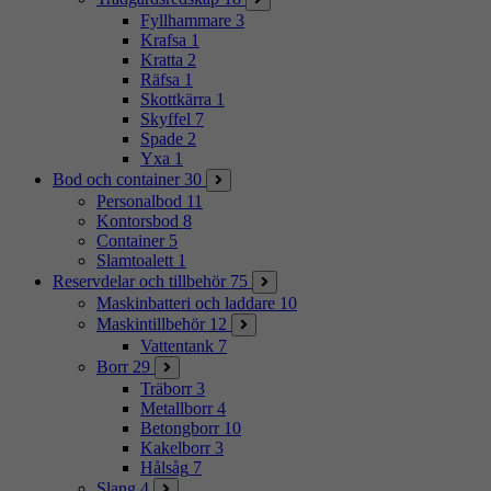
Fyllhammare
3
Krafsa
1
Kratta
2
Räfsa
1
Skottkärra
1
Skyffel
7
Spade
2
Yxa
1
Bod och container
30
Personalbod
11
Kontorsbod
8
Container
5
Slamtoalett
1
Reservdelar och tillbehör
75
Maskinbatteri och laddare
10
Maskintillbehör
12
Vattentank
7
Borr
29
Träborr
3
Metallborr
4
Betongborr
10
Kakelborr
3
Hålsåg
7
Slang
4