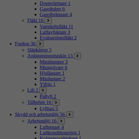
Doppvärmare
1
Gasoltuber
6
Gasolbrännare
4
Fläkt
16
Varmluftsfläkt
11
Luftavfuktare
3
Evakueringsfläkt
2
Fordon
36
Släpkärror
5
Anläggningsmaskin
13
Minidumper
3
Minigrävare
6
Hjullastare
1
Minilastare
2
Ytfräs
1
Lift
2
Pallyft
2
Tillbehör
16
Lyftsax
5
Skydd och arbetsmiljö
56
Arbetsmiljö
16
Luftrenare
4
Luftkonditionering
1
Kolmonoxidmätare
1