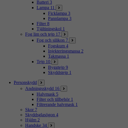
Batteri
3
Lampa
11
Ficklampa
3
Pannlampa
3
Filter
8
Tjältiningskol
1
Fog lim och tejp
17
Fog och silikon
7
Fogskum
4
Injekteringsmassa
2
Takmassa
1
Tejp
10
Byggtejp
9
Skyddstejp
1
Personskydd
Andningsskydd
16
Halvmask
5
Filter och tillbehör
1
Filtrerande halvmask
1
Skor
7
Skyddsglasögon
4
Hjälm
2
Handske
34