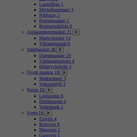
Lamellfräs
1
Mejselhammare
3
Nibblare
3
Popnitmaskin
1
Betongspårfräs
6
Anläggningsmaskin
21
Markvibrator
14
Vibratorstamp
6
Städmaskin
38
Dammsugare
29
Våtdammsugare
4
Högtryckstvätt
3
Övrig maskin
18
Mattstripper
3
Vakuumlyft
3
Pump
18
Länspump
8
Dränkpump
4
Vattentank
1
Svets
16
Elsvets
4
Rörsvets
8
Migsvets
1
Gassvets
1