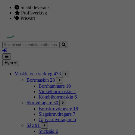
Snabb leverans
Proffsverktyg
Prisvärt
Sök
bland
Logga
tusentals
in
proffsmaskiner
Mina
Meny
Hyra
sidor
Maskin och verktyg
433
Borrmaskin
28
Borrhammare
19
Vinkelborrmaskin
1
Kombiborrmaskin
6
Skruvdragare
30
Borrskruvdragare
18
Slagskruvdragare
7
Gipsskruvdragare
5
Såg
91
Sticksåg
6