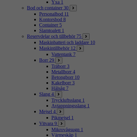
Yxa
1
Bod och container
30
Personalbod
11
Kontorsbod
8
Container
5
Slamtoalett
1
Reservdelar och tillbehör
75
Maskinbatteri och laddare
10
Maskintillbehör
12
Vattentank
7
Borr
29
Träborr
3
Metallborr
4
Betongborr
10
Kakelborr
3
Hålsåg
7
Slang
4
Tryckluftsslang
1
Avtappningsslang
1
Mejsel
4
Pikmejsel
1
Vitvara
9
Mikrovågsugn
1
Värmeskåp
1