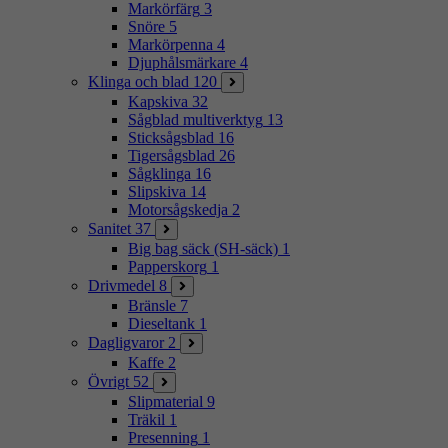
Markörfärg
3
Snöre
5
Markörpenna
4
Djuphålsmärkare
4
Klinga och blad
120
Kapskiva
32
Sågblad multiverktyg
13
Sticksågsblad
16
Tigersågsblad
26
Sågklinga
16
Slipskiva
14
Motorsågskedja
2
Sanitet
37
Big bag säck (SH-säck)
1
Papperskorg
1
Drivmedel
8
Bränsle
7
Dieseltank
1
Dagligvaror
2
Kaffe
2
Övrigt
52
Slipmaterial
9
Träkil
1
Presenning
1