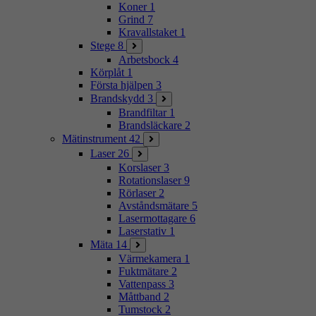
Koner
1
Grind
7
Kravallstaket
1
Stege
8
Arbetsbock
4
Körplåt
1
Första hjälpen
3
Brandskydd
3
Brandfiltar
1
Brandsläckare
2
Mätinstrument
42
Laser
26
Korslaser
3
Rotationslaser
9
Rörlaser
2
Avståndsmätare
5
Lasermottagare
6
Laserstativ
1
Mäta
14
Värmekamera
1
Fuktmätare
2
Vattenpass
3
Måttband
2
Tumstock
2