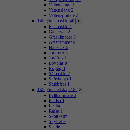
Vattenkanna
1
Vattenslang
2
Vattenspridare
2
Trädgårdsmaskin
40
Flismaskin
1
Gallervält
2
Gräsklippare
3
Grästrimmer
8
Häcksax
6
Jordborr
3
Jordfräs
1
Lövblås
8
Röjsåg
3
Såmaskin
2
Snöslunga
1
Stubbfräs
1
Trädgårdsredskap
18
Fyllhammare
3
Krafsa
1
Kratta
2
Räfsa
1
Skottkärra
1
Skyffel
7
Spade
2