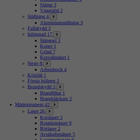
Stämp
3
Väggstöd
2
Ställning
4
Aluminiumställning
3
Fallskydd
3
Inhägnad
17
Stängsel
3
Koner
1
Grind
7
Kravallstaket
1
Stege
8
Arbetsbock
4
Körplåt
1
Första hjälpen
3
Brandskydd
3
Brandfiltar
1
Brandsläckare
2
Mätinstrument
42
Laser
26
Korslaser
3
Rotationslaser
9
Rörlaser
2
Avståndsmätare
5
Lasermottagare
6