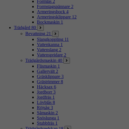
Formlås
2
Formstagspännare
2
Armeringsbock
4
Armeringsklippare
12
Bockmaskin
1
Trädgård
80
Bevattning
21
Slangkoppling
11
Vattenkanna
1
Vattenslang
2
Vattenspridare
2
Trädgårdsmaskin
40
Flismaskin
1
Gallervält
2
Gräsklippare
3
Grästrimmer
8
Häcksax
6
Jordborr
3
Jordfräs
1
Lövblås
8
Röjsåg
3
Såmaskin
2
Snöslunga
1
Stubbfräs
1
Trädgårdsredskap
18