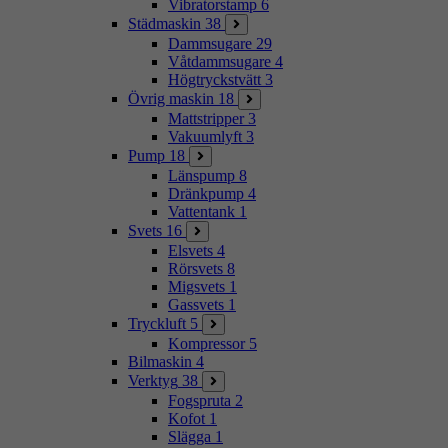
Vibratorstamp
6
Städmaskin
38
Dammsugare
29
Våtdammsugare
4
Högtryckstvätt
3
Övrig maskin
18
Mattstripper
3
Vakuumlyft
3
Pump
18
Länspump
8
Dränkpump
4
Vattentank
1
Svets
16
Elsvets
4
Rörsvets
8
Migsvets
1
Gassvets
1
Tryckluft
5
Kompressor
5
Bilmaskin
4
Verktyg
38
Fogspruta
2
Kofot
1
Slägga
1