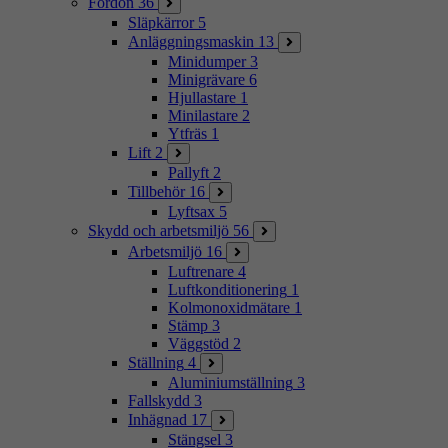
Fordon
36
Släpkärror
5
Anläggningsmaskin
13
Minidumper
3
Minigrävare
6
Hjullastare
1
Minilastare
2
Ytfräs
1
Lift
2
Pallyft
2
Tillbehör
16
Lyftsax
5
Skydd och arbetsmiljö
56
Arbetsmiljö
16
Luftrenare
4
Luftkonditionering
1
Kolmonoxidmätare
1
Stämp
3
Väggstöd
2
Ställning
4
Aluminiumställning
3
Fallskydd
3
Inhägnad
17
Stängsel
3