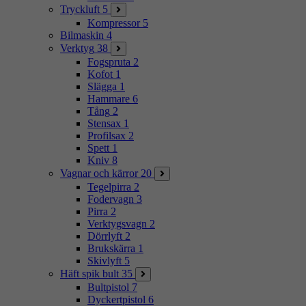
Tryckluft
5
Kompressor
5
Bilmaskin
4
Verktyg
38
Fogspruta
2
Kofot
1
Slägga
1
Hammare
6
Tång
2
Stensax
1
Profilsax
2
Spett
1
Kniv
8
Vagnar och kärror
20
Tegelpirra
2
Fodervagn
3
Pirra
2
Verktygsvagn
2
Dörrlyft
2
Brukskärra
1
Skivlyft
5
Häft spik bult
35
Bultpistol
7
Dyckertpistol
6