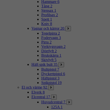
Hammare
6
Tång
2
Stensax
1
Profilsax
2
Spett
1
Kniv
8
Vagnar och kärror
20
Tegelpirra
2
Fodervagn
3
Pirra
2
Verktygsvagn
2
Dörrlyft
2
Brukskärra
1
Skivlyft
5
Häft spik bult
35
Bultpistol
7
Dyckertpistol
6
Häftpistol
3
Spikpistol
19
El och värme
92
Elverk
8
Elcentral
17
Huvudcentral
7
125A
1