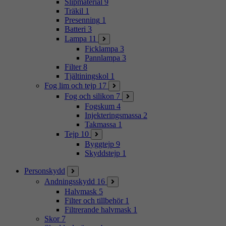
Slipmaterial
9
Träkil
1
Presenning
1
Batteri
3
Lampa
11
Ficklampa
3
Pannlampa
3
Filter
8
Tjältiningskol
1
Fog lim och tejp
17
Fog och silikon
7
Fogskum
4
Injekteringsmassa
2
Takmassa
1
Tejp
10
Byggtejp
9
Skyddstejp
1
Personskydd
Andningsskydd
16
Halvmask
5
Filter och tillbehör
1
Filtrerande halvmask
1
Skor
7