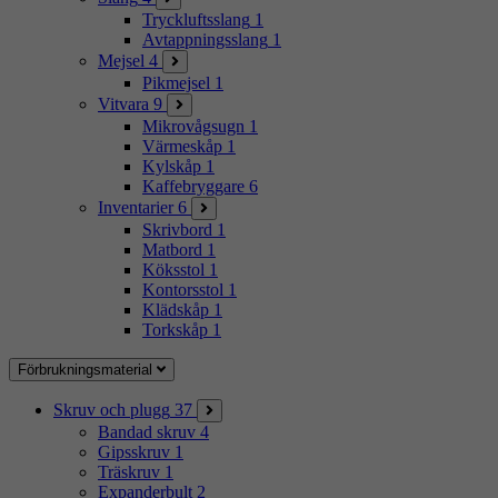
Tryckluftsslang
1
Avtappningsslang
1
Mejsel
4
Pikmejsel
1
Vitvara
9
Mikrovågsugn
1
Värmeskåp
1
Kylskåp
1
Kaffebryggare
6
Inventarier
6
Skrivbord
1
Matbord
1
Köksstol
1
Kontorsstol
1
Klädskåp
1
Torkskåp
1
Förbrukningsmaterial
Skruv och plugg
37
Bandad skruv
4
Gipsskruv
1
Träskruv
1
Expanderbult
2