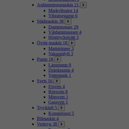
Anläggningsmaskin
21
Markvibrator
14
Vibratorstamp
6
Städmaskin
38
Dammsugare
29
Våtdammsugare
4
Högtryckstvätt
3
Övrig maskin
18
Mattstripper
3
Vakuumlyft
3
Pump
18
Länspump
8
Dränkpump
4
Vattentank
1
Svets
16
Elsvets
4
Rörsvets
8
Migsvets
1
Gassvets
1
Tryckluft
5
Kompressor
5
Bilmaskin
4
Verktyg
38