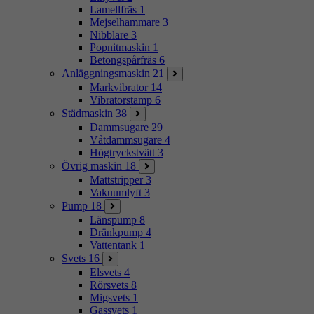
Lamellfräs
1
Mejselhammare
3
Nibblare
3
Popnitmaskin
1
Betongspårfräs
6
Anläggningsmaskin
21
Markvibrator
14
Vibratorstamp
6
Städmaskin
38
Dammsugare
29
Våtdammsugare
4
Högtryckstvätt
3
Övrig maskin
18
Mattstripper
3
Vakuumlyft
3
Pump
18
Länspump
8
Dränkpump
4
Vattentank
1
Svets
16
Elsvets
4
Rörsvets
8
Migsvets
1
Gassvets
1