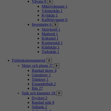
Vitvara
9
Mikrovågsugn
1
Värmeskåp
1
Kylskåp
1
Kaffebryggare
6
Inventarier
6
Skrivbord
1
Matbord
1
Köksstol
1
Kontorsstol
1
Klädskåp
1
Torkskåp
1
Förbrukningsmaterial
Skruv och plugg
37
Bandad skruv
4
Gipsskruv
1
Träskruv
1
Expanderbult
2
Bits
27
Spik och klammer
18
Dyckert
2
Bandad spik
8
Stålspik
2