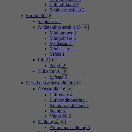
Luftavfuktare
3
Evakueringsfläkt
2
Fordon
36
Släpkärror
5
Anläggningsmaskin
13
Minidumper
3
Minigrävare
6
Hjullastare
1
Minilastare
2
Ytfräs
1
Lift
2
Pallyft
2
Tillbehör
16
Lyftsax
5
Skydd och arbetsmiljö
56
Arbetsmiljö
16
Luftrenare
4
Luftkonditionering
1
Kolmonoxidmätare
1
Stämp
3
Väggstöd
2
Ställning
4
Aluminiumställning
3