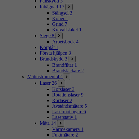
Fallskydd
3
Inhägnad
17
Stängsel
3
Koner
1
Grind
7
Kravallstaket
1
Stege
8
Arbetsbock
4
Körplåt
1
Första hjälpen
3
Brandskydd
3
Brandfiltar
1
Brandsläckare
2
Mätinstrument
42
Laser
26
Korslaser
3
Rotationslaser
9
Rörlaser
2
Avståndsmätare
5
Lasermottagare
6
Laserstativ
1
Mäta
14
Värmekamera
1
Fuktmätare
2