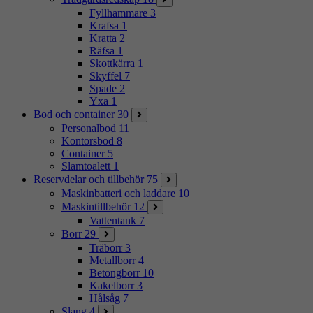
Fyllhammare
3
Krafsa
1
Kratta
2
Räfsa
1
Skottkärra
1
Skyffel
7
Spade
2
Yxa
1
Bod och container
30
Personalbod
11
Kontorsbod
8
Container
5
Slamtoalett
1
Reservdelar och tillbehör
75
Maskinbatteri och laddare
10
Maskintillbehör
12
Vattentank
7
Borr
29
Träborr
3
Metallborr
4
Betongborr
10
Kakelborr
3
Hålsåg
7
Slang
4