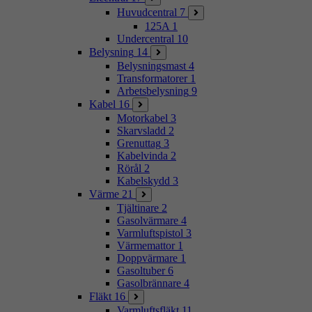
Huvudcentral
7
125A
1
Undercentral
10
Belysning
14
Belysningsmast
4
Transformatorer
1
Arbetsbelysning
9
Kabel
16
Motorkabel
3
Skarvsladd
2
Grenuttag
3
Kabelvinda
2
Rörål
2
Kabelskydd
3
Värme
21
Tjältinare
2
Gasolvärmare
4
Varmluftspistol
3
Värmemattor
1
Doppvärmare
1
Gasoltuber
6
Gasolbrännare
4
Fläkt
16
Varmluftsfläkt
11