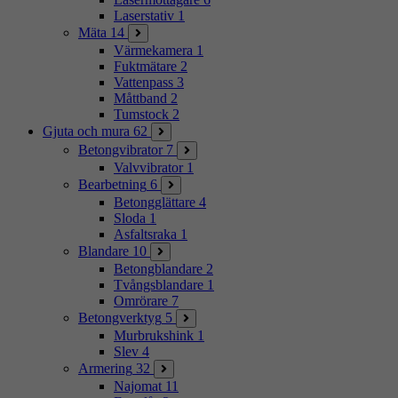
Laserstativ
1
Mäta
14
Värmekamera
1
Fuktmätare
2
Vattenpass
3
Måttband
2
Tumstock
2
Gjuta och mura
62
Betongvibrator
7
Valvvibrator
1
Bearbetning
6
Betongglättare
4
Sloda
1
Asfaltsraka
1
Blandare
10
Betongblandare
2
Tvångsblandare
1
Omrörare
7
Betongverktyg
5
Murbrukshink
1
Slev
4
Armering
32
Najomat
11