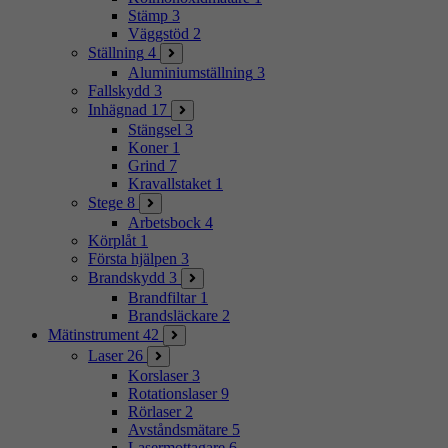
Stämp
3
Väggstöd
2
Ställning
4
Aluminiumställning
3
Fallskydd
3
Inhägnad
17
Stängsel
3
Koner
1
Grind
7
Kravallstaket
1
Stege
8
Arbetsbock
4
Körplåt
1
Första hjälpen
3
Brandskydd
3
Brandfiltar
1
Brandsläckare
2
Mätinstrument
42
Laser
26
Korslaser
3
Rotationslaser
9
Rörlaser
2
Avståndsmätare
5
Lasermottagare
6