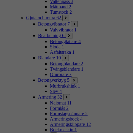
Vattenpass
3
Måttband
2
Tumstock
2
Gjuta och mura
62
Betongvibrator
7
Valvvibrator
1
Bearbetning
6
Betongglättare
4
Sloda
1
Asfaltsraka
1
Blandare
10
Betongblandare
2
Tvångsblandare
1
Omrörare
7
Betongverktyg
5
Murbrukshink
1
Slev
4
Armering
32
Najomat
11
Formlås
2
Formstagspännare
2
Armeringsbock
4
Armeringsklippare
12
Bockmaskin
1