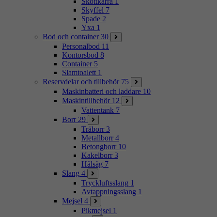
Skottkärra
1
Skyffel
7
Spade
2
Yxa
1
Bod och container
30
Personalbod
11
Kontorsbod
8
Container
5
Slamtoalett
1
Reservdelar och tillbehör
75
Maskinbatteri och laddare
10
Maskintillbehör
12
Vattentank
7
Borr
29
Träborr
3
Metallborr
4
Betongborr
10
Kakelborr
3
Hålsåg
7
Slang
4
Tryckluftsslang
1
Avtappningsslang
1
Mejsel
4
Pikmejsel
1