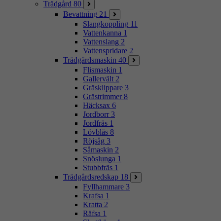
Trädgård
80
Bevattning
21
Slangkoppling
11
Vattenkanna
1
Vattenslang
2
Vattenspridare
2
Trädgårdsmaskin
40
Flismaskin
1
Gallervält
2
Gräsklippare
3
Grästrimmer
8
Häcksax
6
Jordborr
3
Jordfräs
1
Lövblås
8
Röjsåg
3
Såmaskin
2
Snöslunga
1
Stubbfräs
1
Trädgårdsredskap
18
Fyllhammare
3
Krafsa
1
Kratta
2
Räfsa
1