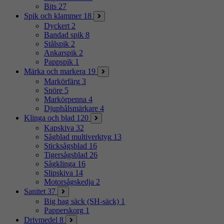
Bits
27
Spik och klammer
18
Dyckert
2
Bandad spik
8
Stålspik
2
Ankarspik
2
Pappspik
1
Märka och markera
19
Markörfärg
3
Snöre
5
Markörpenna
4
Djuphålsmärkare
4
Klinga och blad
120
Kapskiva
32
Sågblad multiverktyg
13
Sticksågsblad
16
Tigersågsblad
26
Sågklinga
16
Slipskiva
14
Motorsågskedja
2
Sanitet
37
Big bag säck (SH-säck)
1
Papperskorg
1
Drivmedel
8