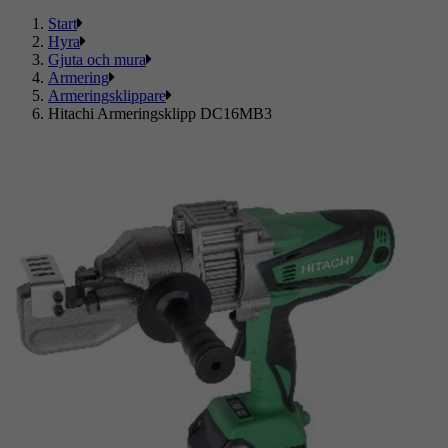
Start
Hyra
Gjuta och mura
Armering
Armeringsklippare
Hitachi Armeringsklipp DC16MB3