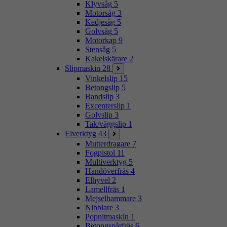
Klyvsåg
5
Motorsåg
3
Kedjesåg
5
Golvsåg
5
Motorkap
9
Stensåg
5
Kakelskärare
2
Slipmaskin
28
Vinkelslip
15
Betongslip
5
Bandslip
3
Excenterslip
1
Golvslip
3
Tak/väggslip
1
Elverktyg
43
Mutterdragare
7
Fogpistol
11
Multiverktyg
5
Handöverfräs
4
Elhyvel
2
Lamellfräs
1
Mejselhammare
3
Nibblare
3
Popnitmaskin
1
Betongspårfräs
6