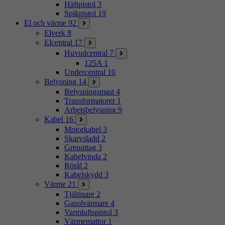
Häftpistol
3
Spikpistol
19
El och värme
92
Elverk
8
Elcentral
17
Huvudcentral
7
125A
1
Undercentral
10
Belysning
14
Belysningsmast
4
Transformatorer
1
Arbetsbelysning
9
Kabel
16
Motorkabel
3
Skarvsladd
2
Grenuttag
3
Kabelvinda
2
Rörål
2
Kabelskydd
3
Värme
21
Tjältinare
2
Gasolvärmare
4
Varmluftspistol
3
Värmemattor
1