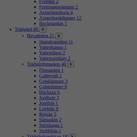
Formlås
2
Formstagspännare
2
Armeringsbock
4
Armeringsklippare
12
Bockmaskin
1
Trädgård
80
Bevattning
21
Slangkoppling
11
Vattenkanna
1
Vattenslang
2
Vattenspridare
2
Trädgårdsmaskin
40
Flismaskin
1
Gallervält
2
Gräsklippare
3
Grästrimmer
8
Häcksax
6
Jordborr
3
Jordfräs
1
Lövblås
8
Röjsåg
3
Såmaskin
2
Snöslunga
1
Stubbfräs
1
Trädgårdsredskap
18