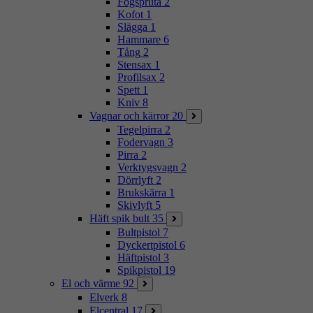
Fogspruta
2
Kofot
1
Slägga
1
Hammare
6
Tång
2
Stensax
1
Profilsax
2
Spett
1
Kniv
8
Vagnar och kärror
20
Tegelpirra
2
Fodervagn
3
Pirra
2
Verktygsvagn
2
Dörrlyft
2
Brukskärra
1
Skivlyft
5
Häft spik bult
35
Bultpistol
7
Dyckertpistol
6
Häftpistol
3
Spikpistol
19
El och värme
92
Elverk
8
Elcentral
17