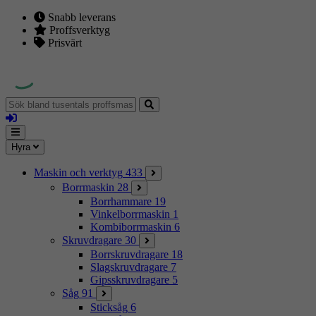
Snabb leverans
Proffsverktyg
Prisvärt
Sök
bland
Logga
tusentals
in
proffsmaskiner
Mina
Meny
Hyra
sidor
Maskin och verktyg
433
Borrmaskin
28
Borrhammare
19
Vinkelborrmaskin
1
Kombiborrmaskin
6
Skruvdragare
30
Borrskruvdragare
18
Slagskruvdragare
7
Gipsskruvdragare
5
Såg
91
Sticksåg
6