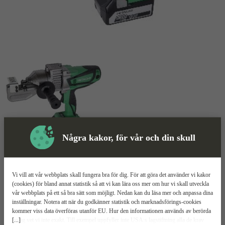
Några kakor, för vår och din skull
Skyddsutrustning
Vi vill att vår webbplats skall fungera bra för dig. För att göra det använder vi kakor
(cookies) för bland annat statistik så att vi kan lära oss mer om hur vi skall utveckla
Armeringsklipp
Mer information
vår webbplats på ett så bra sätt som möjligt. Nedan kan du läsa mer och anpassa dina
inställningar. Notera att när du godkänner statistik och marknadsförings-cookies
kommer viss data överföras utanför EU. Hur den informationen används av berörda
Hitachi DC16MB3
[...]
bolag vet vi inte exakt. Till exempel uppfyller inte USA:s lagstiftning alla de krav