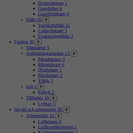
Doppvärmare
1
Gasoltuber
6
Gasolbrännare
4
Fläkt
16
Varmluftsfläkt
11
Luftavfuktare
3
Evakueringsfläkt
2
Fordon
36
Släpkärror
5
Anläggningsmaskin
13
Minidumper
3
Minigrävare
6
Hjullastare
1
Minilastare
2
Ytfräs
1
Lift
2
Pallyft
2
Tillbehör
16
Lyftsax
5
Skydd och arbetsmiljö
56
Arbetsmiljö
16
Luftrenare
4
Luftkonditionering
1
Kolmonoxidmätare
1