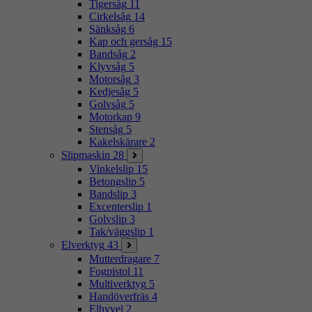
Tigersåg
11
Cirkelsåg
14
Sänksåg
6
Kap och gersåg
15
Bandsåg
2
Klyvsåg
5
Motorsåg
3
Kedjesåg
5
Golvsåg
5
Motorkap
9
Stensåg
5
Kakelskärare
2
Slipmaskin
28
Vinkelslip
15
Betongslip
5
Bandslip
3
Excenterslip
1
Golvslip
3
Tak/väggslip
1
Elverktyg
43
Mutterdragare
7
Fogpistol
11
Multiverktyg
5
Handöverfräs
4
Elhyvel
2