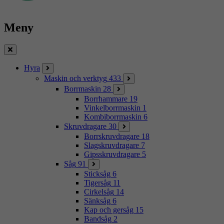
Meny
Stäng
Hyra
Maskin och verktyg
433
Borrmaskin
28
Borrhammare
19
Vinkelborrmaskin
1
Kombiborrmaskin
6
Skruvdragare
30
Borrskruvdragare
18
Slagskruvdragare
7
Gipsskruvdragare
5
Såg
91
Sticksåg
6
Tigersåg
11
Cirkelsåg
14
Sänksåg
6
Kap och gersåg
15
Bandsåg
2