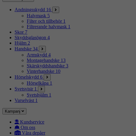
Andningsskydd
16
Halvmask
5
Filter och tillbehör
1
Filtrerande halvmask
1
Skor
7
Skyddsglasögon
4
Hjälm
2
Handske
34
Armskydd
4
Montagehandske
13
Skärskyddshandske
3
Vinterhandske
10
Hörselskydd
6
Hörselkåpa
1
Svetsvisir
1
Svetshjälm
1
Varselväst
1
Kampanj
Kundservice
Om oss
Våra depåer