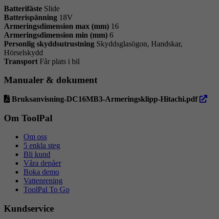
Batterifäste
Slide
Batterispänning
18V
Armeringsdimension max (mm)
16
Armeringsdimension min (mm)
6
Personlig skyddsutrustning
Skyddsglasögon, Handskar,
Hörselskydd
Transport
Får plats i bil
Manualer & dokument
öppna
Bruksanvisning-DC16MB3-Armeringsklipp-Hitachi.pdf
i
ny
Om ToolPal
flik
Om oss
5 enkla steg
Bli kund
Våra depåer
Boka demo
Vattenrening
ToolPal To Go
Kundservice