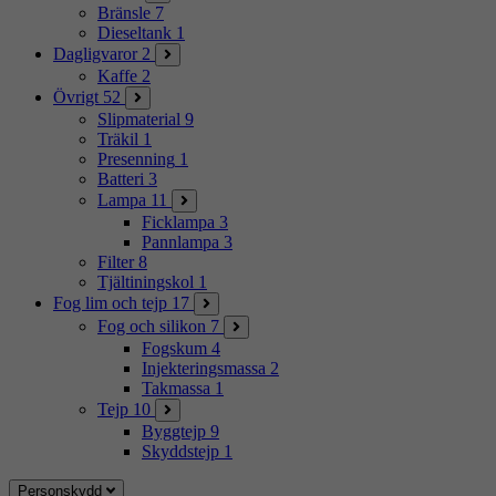
Bränsle
7
Dieseltank
1
Dagligvaror
2
Kaffe
2
Övrigt
52
Slipmaterial
9
Träkil
1
Presenning
1
Batteri
3
Lampa
11
Ficklampa
3
Pannlampa
3
Filter
8
Tjältiningskol
1
Fog lim och tejp
17
Fog och silikon
7
Fogskum
4
Injekteringsmassa
2
Takmassa
1
Tejp
10
Byggtejp
9
Skyddstejp
1
Personskydd