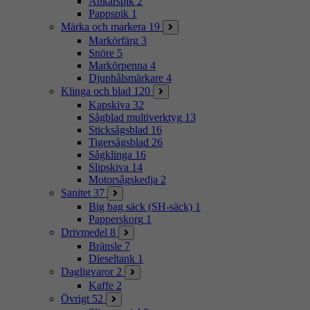
Ankarspik
2
Pappspik
1
Märka och markera
19
Markörfärg
3
Snöre
5
Markörpenna
4
Djuphålsmärkare
4
Klinga och blad
120
Kapskiva
32
Sågblad multiverktyg
13
Sticksågsblad
16
Tigersågsblad
26
Sågklinga
16
Slipskiva
14
Motorsågskedja
2
Sanitet
37
Big bag säck (SH-säck)
1
Papperskorg
1
Drivmedel
8
Bränsle
7
Dieseltank
1
Dagligvaror
2
Kaffe
2
Övrigt
52