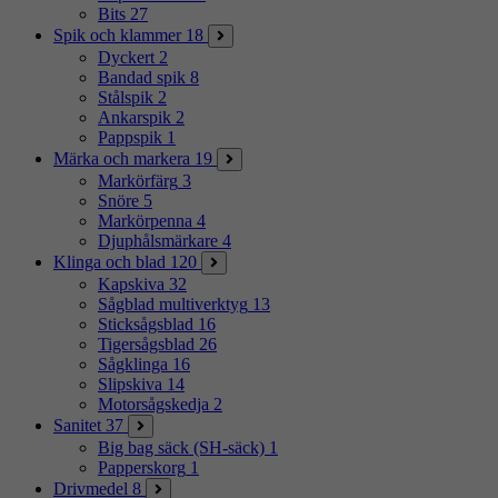
Bits
27
Spik och klammer
18
Dyckert
2
Bandad spik
8
Stålspik
2
Ankarspik
2
Pappspik
1
Märka och markera
19
Markörfärg
3
Snöre
5
Markörpenna
4
Djuphålsmärkare
4
Klinga och blad
120
Kapskiva
32
Sågblad multiverktyg
13
Sticksågsblad
16
Tigersågsblad
26
Sågklinga
16
Slipskiva
14
Motorsågskedja
2
Sanitet
37
Big bag säck (SH-säck)
1
Papperskorg
1
Drivmedel
8