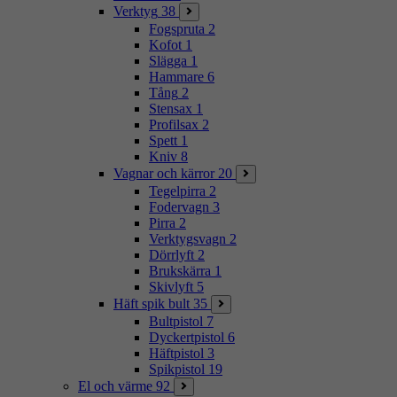
Verktyg
38
Fogspruta
2
Kofot
1
Slägga
1
Hammare
6
Tång
2
Stensax
1
Profilsax
2
Spett
1
Kniv
8
Vagnar och kärror
20
Tegelpirra
2
Fodervagn
3
Pirra
2
Verktygsvagn
2
Dörrlyft
2
Brukskärra
1
Skivlyft
5
Häft spik bult
35
Bultpistol
7
Dyckertpistol
6
Häftpistol
3
Spikpistol
19
El och värme
92