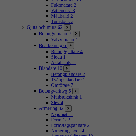
Fuktmätare
2
Vattenpass
3
Måttband
2
Tumstock
2
Gjuta och mura
62
Betongvibrator
7
Valvvibrator
1
Bearbetning
6
Betongglättare
4
Sloda
1
Asfaltsraka
1
Blandare
10
Betongblandare
2
Tvångsblandare
1
Omrörare
7
Betongverktyg
5
Murbrukshink
1
Slev
4
Armering
32
Najomat
11
Formlås
2
Formstagspännare
2
Armeringsbock
4