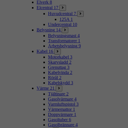
Elverk
8
Elcentral
17
Huvudcentral
7
125A
1
Undercentral
10
Belysning
14
Belysningsmast
4
Transformatorer
1
Arbetsbelysning
9
Kabel
16
Motorkabel
3
Skarvsladd
2
Grenuttag
3
Kabelvinda
2
Rörål
2
Kabelskydd
3
Värme
21
Tjältinare
2
Gasolvärmare
4
Varmluftspistol
3
Värmemattor
1
Doppvärmare
1
Gasoltuber
6
Gasolbrännare
4