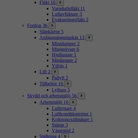
Fläkt
16
Varmluftsfläkt
11
Luftavfuktare
3
Evakueringsfläkt
2
Fordon
36
Släpkärror
5
Anläggningsmaskin
13
Minidumper
3
Minigrävare
6
Hjullastare
1
Minilastare
2
Ytfräs
1
Lift
2
Pallyft
2
Tillbehör
16
Lyftsax
5
Skydd och arbetsmiljö
56
Arbetsmiljö
16
Luftrenare
4
Luftkonditionering
1
Kolmonoxidmätare
1
Stämp
3
Väggstöd
2
Ställning
4