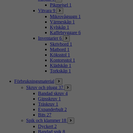
Pikmejsel
1
Vitvara
9
Mikrovågsugn
1
Värmeskåp
1
Kylskåp
1
Kaffebryggare
6
Inventarier
6
Skrivbord
1
Matbord
1
Köksstol
1
Kontorsstol
1
Klädskåp
1
Torkskåp
1
Förbrukningsmaterial
Skruv och plugg
37
Bandad skruv
4
Gipsskruv
1
Träskruv
1
Expanderbult
2
Bits
27
Spik och klammer
18
Dyckert
2
Bandad spik
8