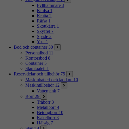
Fyllhammare
3
Krafsa
1
Kratta
2
Räfsa
1
Skottkärra
1
Skyffel
7
Spade
2
Yxa
1
Bod och container
30
Personalbod
11
Kontorsbod
8
Container
5
Slamtoalett
1
Reservdelar och tillbehör
75
Maskinbatteri och laddare
10
Maskintillbehör
12
Vattentank
7
Borr
29
Träborr
3
Metallborr
4
Betongborr
10
Kakelborr
3
Hålsåg
7
Slang
4