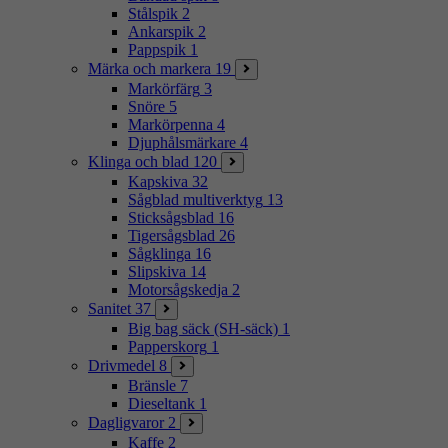
Stålspik
2
Ankarspik
2
Pappspik
1
Märka och markera
19
Markörfärg
3
Snöre
5
Markörpenna
4
Djuphålsmärkare
4
Klinga och blad
120
Kapskiva
32
Sågblad multiverktyg
13
Sticksågsblad
16
Tigersågsblad
26
Sågklinga
16
Slipskiva
14
Motorsågskedja
2
Sanitet
37
Big bag säck (SH-säck)
1
Papperskorg
1
Drivmedel
8
Bränsle
7
Dieseltank
1
Dagligvaror
2
Kaffe
2