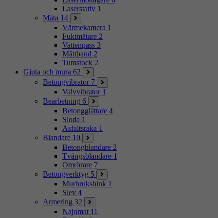
Laserstativ
1
Mäta
14
Värmekamera
1
Fuktmätare
2
Vattenpass
3
Måttband
2
Tumstock
2
Gjuta och mura
62
Betongvibrator
7
Valvvibrator
1
Bearbetning
6
Betongglättare
4
Sloda
1
Asfaltsraka
1
Blandare
10
Betongblandare
2
Tvångsblandare
1
Omrörare
7
Betongverktyg
5
Murbrukshink
1
Slev
4
Armering
32
Najomat
11