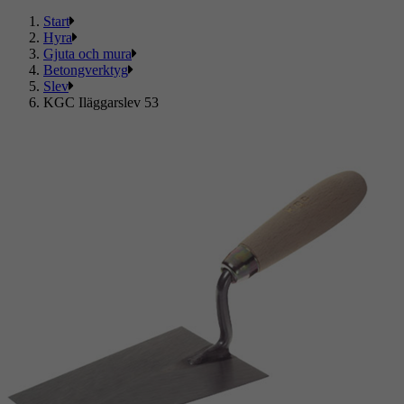
Start
Hyra
Gjuta och mura
Betongverktyg
Slev
KGC Iläggarslev 53