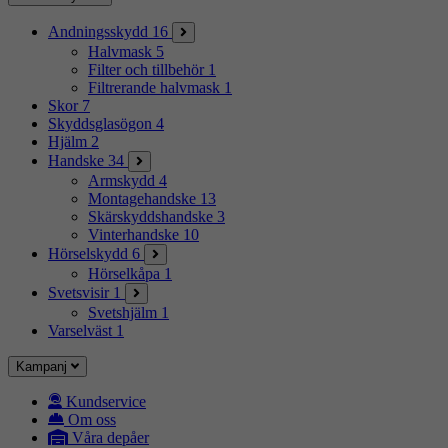
Andningsskydd
16
Halvmask
5
Filter och tillbehör
1
Filtrerande halvmask
1
Skor
7
Skyddsglasögon
4
Hjälm
2
Handske
34
Armskydd
4
Montagehandske
13
Skärskyddshandske
3
Vinterhandske
10
Hörselskydd
6
Hörselkåpa
1
Svetsvisir
1
Svetshjälm
1
Varselväst
1
Kampanj
Kundservice
Om oss
Våra depåer