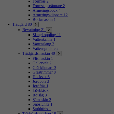
Formlås
2
Formstagspännare
2
Armeringsbock
4
Armeringsklippare
12
Bockmaskin
1
Trädgård
80
Bevattning
21
Slangkoppling
11
Vattenkanna
1
Vattenslang
2
Vattenspridare
2
Trädgårdsmaskin
40
Flismaskin
1
Gallervält
2
Gräsklippare
3
Grästrimmer
8
Häcksax
6
Jordborr
3
Jordfräs
1
Lövblås
8
Röjsåg
3
Såmaskin
2
Snöslunga
1
Stubbfräs
1
Trädgårdsredskap
18