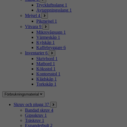
Tryckluftsslang
1
Avtappningsslang
1
Mejsel
4
Pikmejsel
1
Vitvara
9
Mikrovågsugn
1
Värmeskåp
1
Kylskåp
1
Kaffebryggare
6
Inventarier
6
Skrivbord
1
Matbord
1
Köksstol
1
Kontorsstol
1
Klädskåp
1
Torkskåp
1
Förbrukningsmaterial
Skruv och plugg
37
Bandad skruv
4
Gipsskruv
1
Träskruv
1
Expanderbult
2