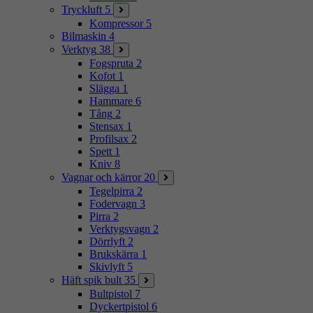
Tryckluft
5
Kompressor
5
Bilmaskin
4
Verktyg
38
Fogspruta
2
Kofot
1
Slägga
1
Hammare
6
Tång
2
Stensax
1
Profilsax
2
Spett
1
Kniv
8
Vagnar och kärror
20
Tegelpirra
2
Fodervagn
3
Pirra
2
Verktygsvagn
2
Dörrlyft
2
Brukskärra
1
Skivlyft
5
Häft spik bult
35
Bultpistol
7
Dyckertpistol
6