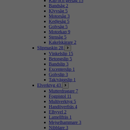
Kap och gersåg
15
Bandsåg
2
Klyvsåg
5
Motorsåg
3
Kedjesåg
5
Golvsåg
5
Motorkap
9
Stensåg
5
Kakelskärare
2
Slipmaskin
28
Vinkelslip
15
Betongslip
5
Bandslip
3
Excenterslip
1
Golvslip
3
Tak/väggslip
1
Elverktyg
43
Mutterdragare
7
Fogpistol
11
Multiverktyg
5
Handöverfräs
4
Elhyvel
2
Lamellfräs
1
Mejselhammare
3
Nibblare
3