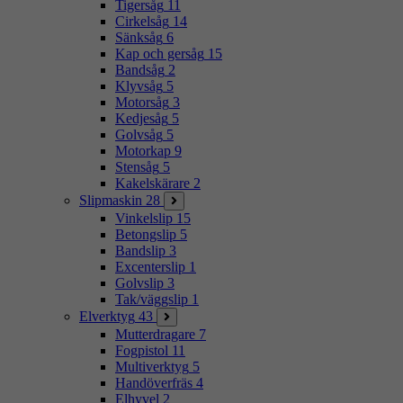
Tigersåg
11
Cirkelsåg
14
Sänksåg
6
Kap och gersåg
15
Bandsåg
2
Klyvsåg
5
Motorsåg
3
Kedjesåg
5
Golvsåg
5
Motorkap
9
Stensåg
5
Kakelskärare
2
Slipmaskin
28
Vinkelslip
15
Betongslip
5
Bandslip
3
Excenterslip
1
Golvslip
3
Tak/väggslip
1
Elverktyg
43
Mutterdragare
7
Fogpistol
11
Multiverktyg
5
Handöverfräs
4
Elhyvel
2