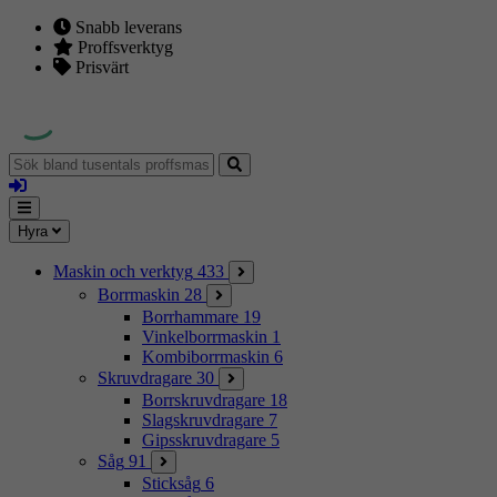
Snabb leverans
Proffsverktyg
Prisvärt
Sök
bland
Logga
tusentals
in
proffsmaskiner
Mina
Meny
Hyra
sidor
Maskin och verktyg
433
Borrmaskin
28
Borrhammare
19
Vinkelborrmaskin
1
Kombiborrmaskin
6
Skruvdragare
30
Borrskruvdragare
18
Slagskruvdragare
7
Gipsskruvdragare
5
Såg
91
Sticksåg
6