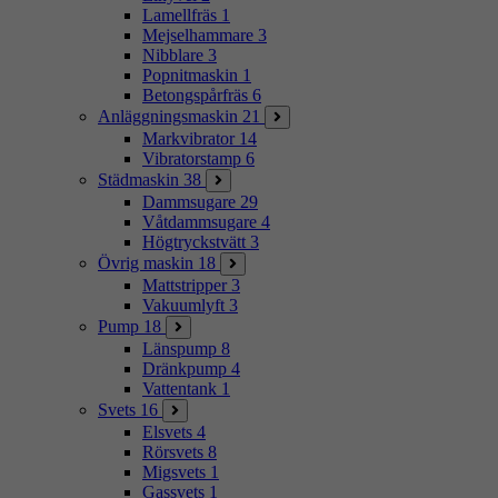
Lamellfräs
1
Mejselhammare
3
Nibblare
3
Popnitmaskin
1
Betongspårfräs
6
Anläggningsmaskin
21
Markvibrator
14
Vibratorstamp
6
Städmaskin
38
Dammsugare
29
Våtdammsugare
4
Högtryckstvätt
3
Övrig maskin
18
Mattstripper
3
Vakuumlyft
3
Pump
18
Länspump
8
Dränkpump
4
Vattentank
1
Svets
16
Elsvets
4
Rörsvets
8
Migsvets
1
Gassvets
1