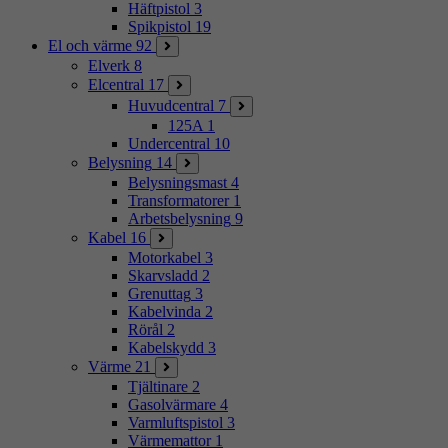
Häftpistol
3
Spikpistol
19
El och värme
92
Elverk
8
Elcentral
17
Huvudcentral
7
125A
1
Undercentral
10
Belysning
14
Belysningsmast
4
Transformatorer
1
Arbetsbelysning
9
Kabel
16
Motorkabel
3
Skarvsladd
2
Grenuttag
3
Kabelvinda
2
Rörål
2
Kabelskydd
3
Värme
21
Tjältinare
2
Gasolvärmare
4
Varmluftspistol
3
Värmemattor
1