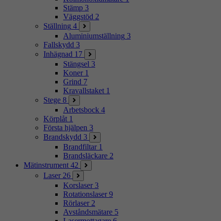
Stämp
3
Väggstöd
2
Ställning
4
Aluminiumställning
3
Fallskydd
3
Inhägnad
17
Stängsel
3
Koner
1
Grind
7
Kravallstaket
1
Stege
8
Arbetsbock
4
Körplåt
1
Första hjälpen
3
Brandskydd
3
Brandfiltar
1
Brandsläckare
2
Mätinstrument
42
Laser
26
Korslaser
3
Rotationslaser
9
Rörlaser
2
Avståndsmätare
5
Lasermottagare
6