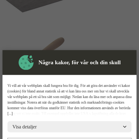
Några kakor, för vår och din skull
Vi vill att vår webbplats skall fungera bra för dig. För att göra det använder vi kakor
(cookies) för bland annat statistik så att vi kan lära oss mer om hur vi skall utveckla
Skyddsutrustning
vår webbplats på ett så bra sätt som möjligt. Nedan kan du läsa mer och anpassa dina
inställningar. Notera att när du godkänner statistik och marknadsförings-cookies
Iläggarslev
Mer information
kommer viss data överföras utanför EU. Hur den informationen används av berörda
[...]
bolag vet vi inte exakt. Till exempel uppfyller inte USA:s lagstiftning alla de krav
gällande hantering av personuppgifter som ställs inom EU, vilket kan innebära vissa
KGC 53
risker för dina personuppgifter. De berörda bolagen måste lämna över uppgifter till
Visa detaljer
brottsbekämpande myndigheter i USA om de får en sådan begäran. Det kan dock
vara svårt eller omöjligt för dig att hävda dina rättigheter, t.ex. rätten till radering,
Relaterade
Mer information
Teknisk spec
Upp