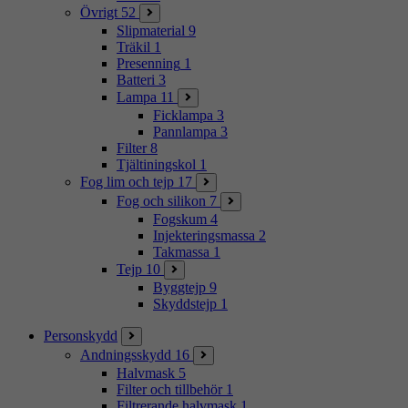
Övrigt
52
Slipmaterial
9
Träkil
1
Presenning
1
Batteri
3
Lampa
11
Ficklampa
3
Pannlampa
3
Filter
8
Tjältiningskol
1
Fog lim och tejp
17
Fog och silikon
7
Fogskum
4
Injekteringsmassa
2
Takmassa
1
Tejp
10
Byggtejp
9
Skyddstejp
1
Personskydd
Andningsskydd
16
Halvmask
5
Filter och tillbehör
1
Filtrerande halvmask
1