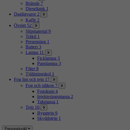
Bränsle
7
Dieseltank
1
Dagligvaror
2
Kaffe
2
Övrigt
52
Slipmaterial
9
Träkil
1
Presenning
1
Batteri
3
Lampa
11
Ficklampa
3
Pannlampa
3
Filter
8
Tjältiningskol
1
Fog lim och tejp
17
Fog och silikon
7
Fogskum
4
Injekteringsmassa
2
Takmassa
1
Tejp
10
Byggtejp
9
Skyddstejp
1
Personskydd