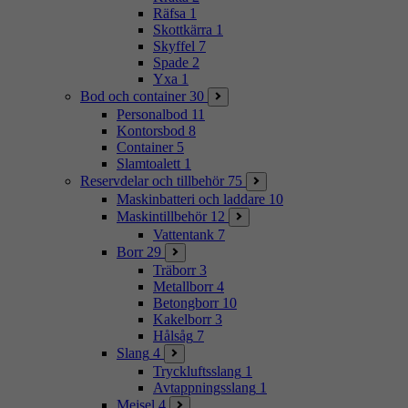
Räfsa
1
Skottkärra
1
Skyffel
7
Spade
2
Yxa
1
Bod och container
30
Personalbod
11
Kontorsbod
8
Container
5
Slamtoalett
1
Reservdelar och tillbehör
75
Maskinbatteri och laddare
10
Maskintillbehör
12
Vattentank
7
Borr
29
Träborr
3
Metallborr
4
Betongborr
10
Kakelborr
3
Hålsåg
7
Slang
4
Tryckluftsslang
1
Avtappningsslang
1
Mejsel
4