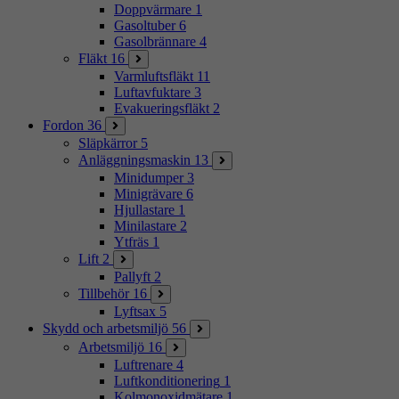
Doppvärmare
1
Gasoltuber
6
Gasolbrännare
4
Fläkt
16
Varmluftsfläkt
11
Luftavfuktare
3
Evakueringsfläkt
2
Fordon
36
Släpkärror
5
Anläggningsmaskin
13
Minidumper
3
Minigrävare
6
Hjullastare
1
Minilastare
2
Ytfräs
1
Lift
2
Pallyft
2
Tillbehör
16
Lyftsax
5
Skydd och arbetsmiljö
56
Arbetsmiljö
16
Luftrenare
4
Luftkonditionering
1
Kolmonoxidmätare
1