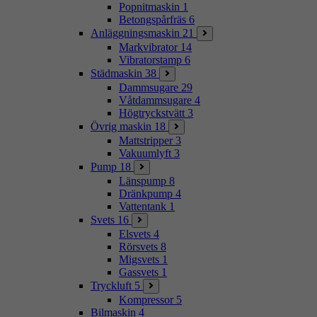
Popnitmaskin
1
Betongspårfräs
6
Anläggningsmaskin
21
Markvibrator
14
Vibratorstamp
6
Städmaskin
38
Dammsugare
29
Våtdammsugare
4
Högtryckstvätt
3
Övrig maskin
18
Mattstripper
3
Vakuumlyft
3
Pump
18
Länspump
8
Dränkpump
4
Vattentank
1
Svets
16
Elsvets
4
Rörsvets
8
Migsvets
1
Gassvets
1
Tryckluft
5
Kompressor
5
Bilmaskin
4