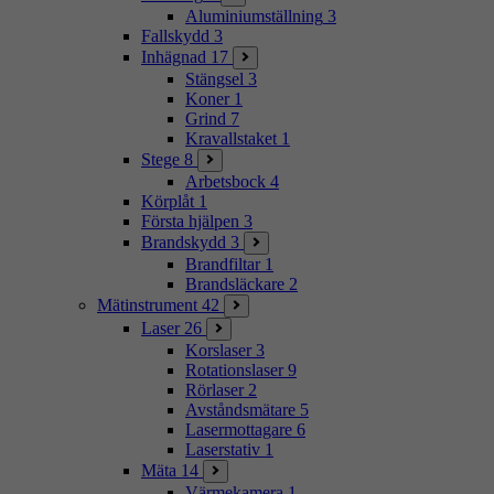
Aluminiumställning
3
Fallskydd
3
Inhägnad
17
Stängsel
3
Koner
1
Grind
7
Kravallstaket
1
Stege
8
Arbetsbock
4
Körplåt
1
Första hjälpen
3
Brandskydd
3
Brandfiltar
1
Brandsläckare
2
Mätinstrument
42
Laser
26
Korslaser
3
Rotationslaser
9
Rörlaser
2
Avståndsmätare
5
Lasermottagare
6
Laserstativ
1
Mäta
14
Värmekamera
1