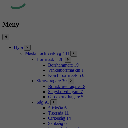
Meny
Stäng
Hyra
Maskin och verktyg
433
Borrmaskin
28
Borrhammare
19
Vinkelborrmaskin
1
Kombiborrmaskin
6
Skruvdragare
30
Borrskruvdragare
18
Slagskruvdragare
7
Gipsskruvdragare
5
Såg
91
Sticksåg
6
Tigersåg
11
Cirkelsåg
14
Sänksåg
6