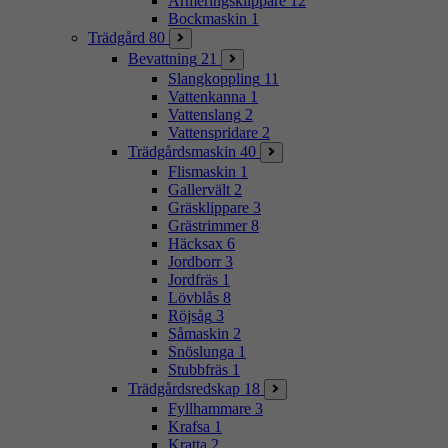
Armeringsklippare
12
Bockmaskin
1
Trädgård
80
Bevattning
21
Slangkoppling
11
Vattenkanna
1
Vattenslang
2
Vattenspridare
2
Trädgårdsmaskin
40
Flismaskin
1
Gallervält
2
Gräsklippare
3
Grästrimmer
8
Häcksax
6
Jordborr
3
Jordfräs
1
Lövblås
8
Röjsåg
3
Såmaskin
2
Snöslunga
1
Stubbfräs
1
Trädgårdsredskap
18
Fyllhammare
3
Krafsa
1
Kratta
2