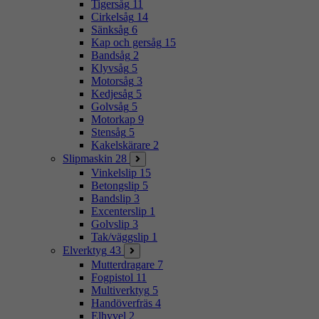
Tigersåg
11
Cirkelsåg
14
Sänksåg
6
Kap och gersåg
15
Bandsåg
2
Klyvsåg
5
Motorsåg
3
Kedjesåg
5
Golvsåg
5
Motorkap
9
Stensåg
5
Kakelskärare
2
Slipmaskin
28
Vinkelslip
15
Betongslip
5
Bandslip
3
Excenterslip
1
Golvslip
3
Tak/väggslip
1
Elverktyg
43
Mutterdragare
7
Fogpistol
11
Multiverktyg
5
Handöverfräs
4
Elhyvel
2