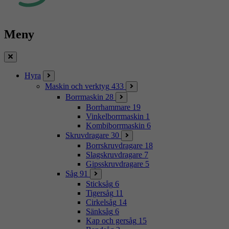
Meny
Stäng
Hyra
Maskin och verktyg
433
Borrmaskin
28
Borrhammare
19
Vinkelborrmaskin
1
Kombiborrmaskin
6
Skruvdragare
30
Borrskruvdragare
18
Slagskruvdragare
7
Gipsskruvdragare
5
Såg
91
Sticksåg
6
Tigersåg
11
Cirkelsåg
14
Sänksåg
6
Kap och gersåg
15