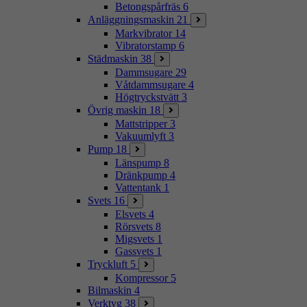
Betongspårfräs
6
Anläggningsmaskin
21
Markvibrator
14
Vibratorstamp
6
Städmaskin
38
Dammsugare
29
Våtdammsugare
4
Högtryckstvätt
3
Övrig maskin
18
Mattstripper
3
Vakuumlyft
3
Pump
18
Länspump
8
Dränkpump
4
Vattentank
1
Svets
16
Elsvets
4
Rörsvets
8
Migsvets
1
Gassvets
1
Tryckluft
5
Kompressor
5
Bilmaskin
4
Verktyg
38