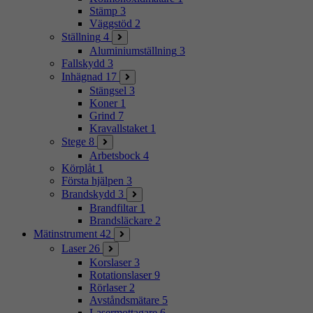
Stämp
3
Väggstöd
2
Ställning
4
Aluminiumställning
3
Fallskydd
3
Inhägnad
17
Stängsel
3
Koner
1
Grind
7
Kravallstaket
1
Stege
8
Arbetsbock
4
Körplåt
1
Första hjälpen
3
Brandskydd
3
Brandfiltar
1
Brandsläckare
2
Mätinstrument
42
Laser
26
Korslaser
3
Rotationslaser
9
Rörlaser
2
Avståndsmätare
5
Lasermottagare
6