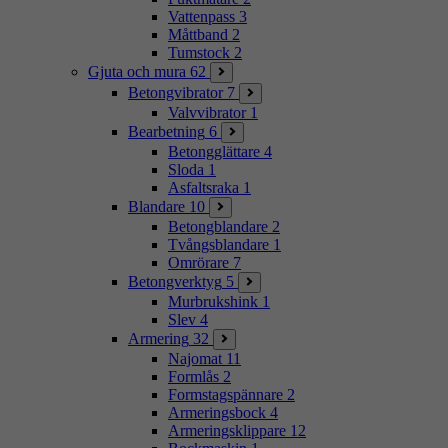
Vattenpass
3
Måttband
2
Tumstock
2
Gjuta och mura
62
Betongvibrator
7
Valvvibrator
1
Bearbetning
6
Betongglättare
4
Sloda
1
Asfaltsraka
1
Blandare
10
Betongblandare
2
Tvångsblandare
1
Omrörare
7
Betongverktyg
5
Murbrukshink
1
Slev
4
Armering
32
Najomat
11
Formlås
2
Formstagspännare
2
Armeringsbock
4
Armeringsklippare
12