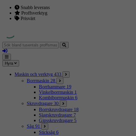
Snabb leverans
Proffsverktyg
Prisvärt
Sök
bland
Logga
tusentals
in
proffsmaskiner
Mina
Meny
Hyra
sidor
Maskin och verktyg
433
Borrmaskin
28
Borrhammare
19
Vinkelborrmaskin
1
Kombiborrmaskin
6
Skruvdragare
30
Borrskruvdragare
18
Slagskruvdragare
7
Gipsskruvdragare
5
Såg
91
Sticksåg
6