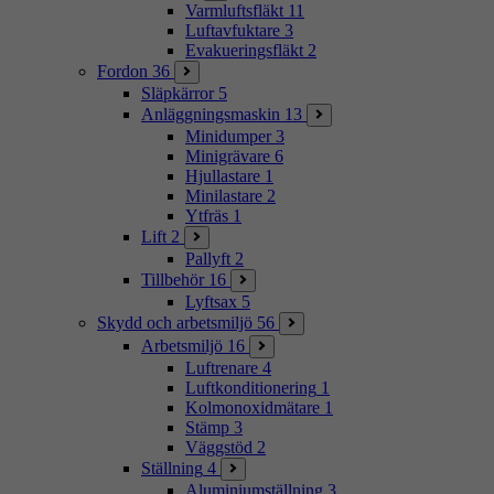
Varmluftsfläkt
11
Luftavfuktare
3
Evakueringsfläkt
2
Fordon
36
Släpkärror
5
Anläggningsmaskin
13
Minidumper
3
Minigrävare
6
Hjullastare
1
Minilastare
2
Ytfräs
1
Lift
2
Pallyft
2
Tillbehör
16
Lyftsax
5
Skydd och arbetsmiljö
56
Arbetsmiljö
16
Luftrenare
4
Luftkonditionering
1
Kolmonoxidmätare
1
Stämp
3
Väggstöd
2
Ställning
4
Aluminiumställning
3