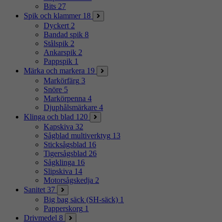
Bits
27
Spik och klammer
18
Dyckert
2
Bandad spik
8
Stålspik
2
Ankarspik
2
Pappspik
1
Märka och markera
19
Markörfärg
3
Snöre
5
Markörpenna
4
Djuphålsmärkare
4
Klinga och blad
120
Kapskiva
32
Sågblad multiverktyg
13
Sticksågsblad
16
Tigersågsblad
26
Sågklinga
16
Slipskiva
14
Motorsågskedja
2
Sanitet
37
Big bag säck (SH-säck)
1
Papperskorg
1
Drivmedel
8