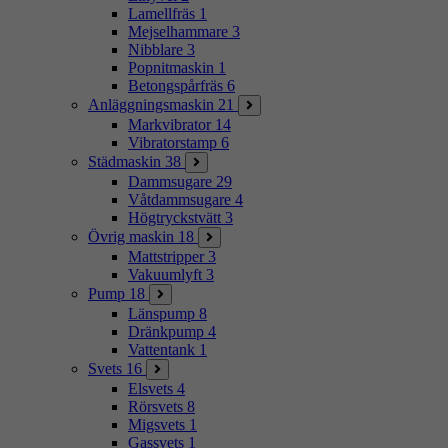
Lamellfräs
1
Mejselhammare
3
Nibblare
3
Popnitmaskin
1
Betongspårfräs
6
Anläggningsmaskin
21
Markvibrator
14
Vibratorstamp
6
Städmaskin
38
Dammsugare
29
Våtdammsugare
4
Högtryckstvätt
3
Övrig maskin
18
Mattstripper
3
Vakuumlyft
3
Pump
18
Länspump
8
Dränkpump
4
Vattentank
1
Svets
16
Elsvets
4
Rörsvets
8
Migsvets
1
Gassvets
1