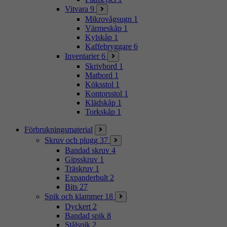
Vitvara
9
Mikrovågsugn
1
Värmeskåp
1
Kylskåp
1
Kaffebryggare
6
Inventarier
6
Skrivbord
1
Matbord
1
Köksstol
1
Kontorsstol
1
Klädskåp
1
Torkskåp
1
Förbrukningsmaterial
Skruv och plugg
37
Bandad skruv
4
Gipsskruv
1
Träskruv
1
Expanderbult
2
Bits
27
Spik och klammer
18
Dyckert
2
Bandad spik
8
Stålspik
2