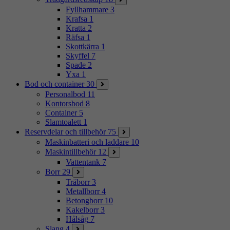
Fyllhammare
3
Krafsa
1
Kratta
2
Räfsa
1
Skottkärra
1
Skyffel
7
Spade
2
Yxa
1
Bod och container
30
Personalbod
11
Kontorsbod
8
Container
5
Slamtoalett
1
Reservdelar och tillbehör
75
Maskinbatteri och laddare
10
Maskintillbehör
12
Vattentank
7
Borr
29
Träborr
3
Metallborr
4
Betongborr
10
Kakelborr
3
Hålsåg
7
Slang
4