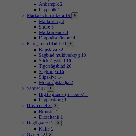
Ankarspik
2
Pappspik
1
Märka och markera
19
Markörfärg
3
Snöre
5
Markörpenna
4
Djuphålsmärkare
4
Klinga och blad
120
Kapskiva
32
Sågblad multiverktyg
13
Sticksågsblad
16
Tigersågsblad
26
Sågklinga
16
Slipskiva
14
Motorsågskedja
2
Sanitet
37
Big bag säck (SH-säck)
1
Papperskorg
1
Drivmedel
8
Bränsle
7
Dieseltank
1
Dagligvaror
2
Kaffe
2
Övrigt
52