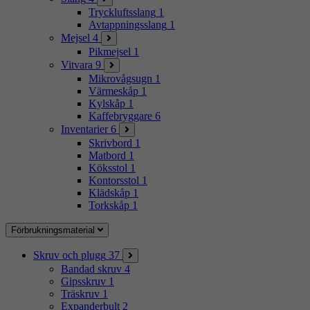
Tryckluftsslang
1
Avtappningsslang
1
Mejsel
4
Pikmejsel
1
Vitvara
9
Mikrovågsugn
1
Värmeskåp
1
Kylskåp
1
Kaffebryggare
6
Inventarier
6
Skrivbord
1
Matbord
1
Köksstol
1
Kontorsstol
1
Klädskåp
1
Torkskåp
1
Förbrukningsmaterial
Skruv och plugg
37
Bandad skruv
4
Gipsskruv
1
Träskruv
1
Expanderbult
2