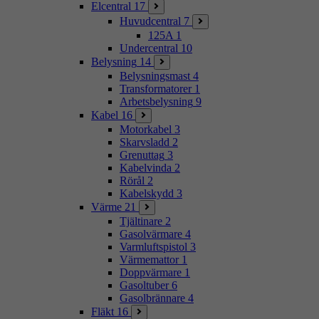
Elcentral
17
Huvudcentral
7
125A
1
Undercentral
10
Belysning
14
Belysningsmast
4
Transformatorer
1
Arbetsbelysning
9
Kabel
16
Motorkabel
3
Skarvsladd
2
Grenuttag
3
Kabelvinda
2
Rörål
2
Kabelskydd
3
Värme
21
Tjältinare
2
Gasolvärmare
4
Varmluftspistol
3
Värmemattor
1
Doppvärmare
1
Gasoltuber
6
Gasolbrännare
4
Fläkt
16