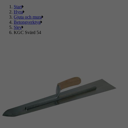
Start
Hyra
Gjuta och mura
Betongverktyg
Slev
KGC Svärd 54