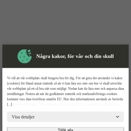
Några kakor, för vår och din skull
Vi vill att vår webbplats skall fungera bra för dig. För att göra det använder vi kakor
(cookies) för bland annat statistik så att vi kan lära oss mer om hur vi skall utveckla
vår webbplats på ett så bra sätt som möjligt. Nedan kan du läsa mer och anpassa dina
Skyddsutrustning
inställningar. Notera att när du godkänner statistik och marknadsförings-cookies
kommer viss data överföras utanför EU. Hur den informationen används av berörda
Svärd
Mer information
[...]
bolag vet vi inte exakt. Till exempel uppfyller inte USA:s lagstiftning alla de krav
gällande hantering av personuppgifter som ställs inom EU, vilket kan innebära vissa
KGC 54
risker för dina personuppgifter. De berörda bolagen måste lämna över uppgifter till
Visa detaljer
brottsbekämpande myndigheter i USA om de får en sådan begäran. Det kan dock
vara svårt eller omöjligt för dig att hävda dina rättigheter, t.ex. rätten till radering,
Relaterade
Tillåt alla
Mer information
Teknisk spec
Upp
gällande eventuella personuppgifter som de brottsbekämpande myndigheterna har