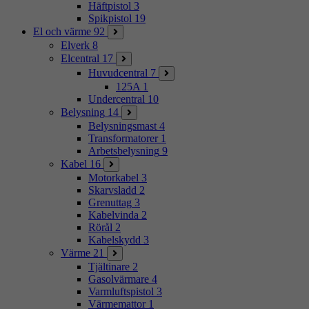
Häftpistol
3
Spikpistol
19
El och värme
92
Elverk
8
Elcentral
17
Huvudcentral
7
125A
1
Undercentral
10
Belysning
14
Belysningsmast
4
Transformatorer
1
Arbetsbelysning
9
Kabel
16
Motorkabel
3
Skarvsladd
2
Grenuttag
3
Kabelvinda
2
Rörål
2
Kabelskydd
3
Värme
21
Tjältinare
2
Gasolvärmare
4
Varmluftspistol
3
Värmemattor
1