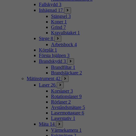
Fallskydd
3
Inhägnad
17
Stängsel
3
Koner
1
Grind
7
Kravallstaket
1
Stege
8
Arbetsbock
4
Körplåt
1
Första hjälpen
3
Brandskydd
3
Brandfiltar
1
Brandsläckare
2
Mätinstrument
42
Laser
26
Korslaser
3
Rotationslaser
9
Rörlaser
2
Avståndsmätare
5
Lasermottagare
6
Laserstativ
1
Mäta
14
Värmekamera
1
Fuktmätare
2