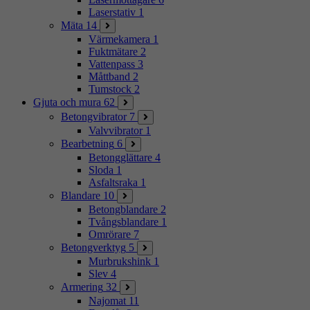
Laserstativ
1
Mäta
14
Värmekamera
1
Fuktmätare
2
Vattenpass
3
Måttband
2
Tumstock
2
Gjuta och mura
62
Betongvibrator
7
Valvvibrator
1
Bearbetning
6
Betongglättare
4
Sloda
1
Asfaltsraka
1
Blandare
10
Betongblandare
2
Tvångsblandare
1
Omrörare
7
Betongverktyg
5
Murbrukshink
1
Slev
4
Armering
32
Najomat
11