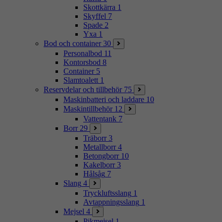
Skottkärra
1
Skyffel
7
Spade
2
Yxa
1
Bod och container
30
Personalbod
11
Kontorsbod
8
Container
5
Slamtoalett
1
Reservdelar och tillbehör
75
Maskinbatteri och laddare
10
Maskintillbehör
12
Vattentank
7
Borr
29
Träborr
3
Metallborr
4
Betongborr
10
Kakelborr
3
Hålsåg
7
Slang
4
Tryckluftsslang
1
Avtappningsslang
1
Mejsel
4
Pikmejsel
1