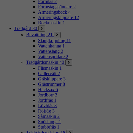
Formlås
2
Formstagspännare
2
Armeringsbock
4
Armeringsklippare
12
Bockmaskin
1
Trädgård
80
Bevattning
21
Slangkoppling
11
Vattenkanna
1
Vattenslang
2
Vattenspridare
2
Trädgårdsmaskin
40
Flismaskin
1
Gallervält
2
Gräsklippare
3
Grästrimmer
8
Häcksax
6
Jordborr
3
Jordfräs
1
Lövblås
8
Röjsåg
3
Såmaskin
2
Snöslunga
1
Stubbfräs
1
Trädgårdsredskap
18