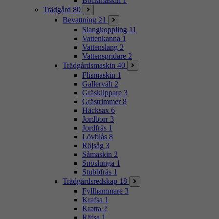
Bockmaskin
1
Trädgård
80
Bevattning
21
Slangkoppling
11
Vattenkanna
1
Vattenslang
2
Vattenspridare
2
Trädgårdsmaskin
40
Flismaskin
1
Gallervält
2
Gräsklippare
3
Grästrimmer
8
Häcksax
6
Jordborr
3
Jordfräs
1
Lövblås
8
Röjsåg
3
Såmaskin
2
Snöslunga
1
Stubbfräs
1
Trädgårdsredskap
18
Fyllhammare
3
Krafsa
1
Kratta
2
Räfsa
1