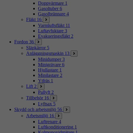
Doppvärmare
1
Gasoltuber
6
Gasolbrännare
4
Fläkt
16
Varmluftsfläkt
11
Luftavfuktare
3
Evakueringsfläkt
2
Fordon
36
Släpkärror
5
Anläggningsmaskin
13
Minidumper
3
Minigrävare
6
Hjullastare
1
Minilastare
2
Ytfräs
1
Lift
2
Pallyft
2
Tillbehör
16
Lyftsax
5
Skydd och arbetsmiljö
56
Arbetsmiljö
16
Luftrenare
4
Luftkonditionering
1
Kolmonoxidmätare
1