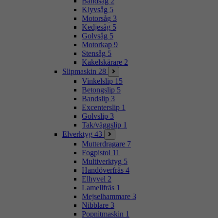
Bandsåg
2
Klyvsåg
5
Motorsåg
3
Kedjesåg
5
Golvsåg
5
Motorkap
9
Stensåg
5
Kakelskärare
2
Slipmaskin
28
Vinkelslip
15
Betongslip
5
Bandslip
3
Excenterslip
1
Golvslip
3
Tak/väggslip
1
Elverktyg
43
Mutterdragare
7
Fogpistol
11
Multiverktyg
5
Handöverfräs
4
Elhyvel
2
Lamellfräs
1
Mejselhammare
3
Nibblare
3
Popnitmaskin
1