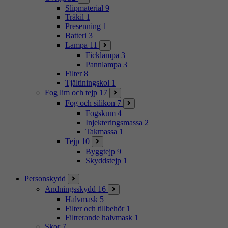
Slipmaterial
9
Träkil
1
Presenning
1
Batteri
3
Lampa
11
Ficklampa
3
Pannlampa
3
Filter
8
Tjältiningskol
1
Fog lim och tejp
17
Fog och silikon
7
Fogskum
4
Injekteringsmassa
2
Takmassa
1
Tejp
10
Byggtejp
9
Skyddstejp
1
Personskydd
Andningsskydd
16
Halvmask
5
Filter och tillbehör
1
Filtrerande halvmask
1
Skor
7