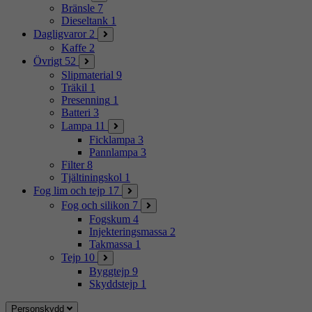
Bränsle
7
Dieseltank
1
Dagligvaror
2
Kaffe
2
Övrigt
52
Slipmaterial
9
Träkil
1
Presenning
1
Batteri
3
Lampa
11
Ficklampa
3
Pannlampa
3
Filter
8
Tjältiningskol
1
Fog lim och tejp
17
Fog och silikon
7
Fogskum
4
Injekteringsmassa
2
Takmassa
1
Tejp
10
Byggtejp
9
Skyddstejp
1
Personskydd