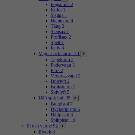
Fogspruta
2
Kofot
1
Slägga
1
Hammare
6
Tång
2
Stensax
1
Profilsax
2
Spett
1
Kniv
8
Vagnar och kärror
20
Tegelpirra
2
Fodervagn
3
Pirra
2
Verktygsvagn
2
Dörrlyft
2
Brukskärra
1
Skivlyft
5
Häft spik bult
35
Bultpistol
7
Dyckertpistol
6
Häftpistol
3
Spikpistol
19
El och värme
92
Elverk
8