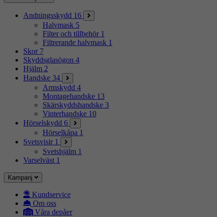
Andningsskydd
16
Halvmask
5
Filter och tillbehör
1
Filtrerande halvmask
1
Skor
7
Skyddsglasögon
4
Hjälm
2
Handske
34
Armskydd
4
Montagehandske
13
Skärskyddshandske
3
Vinterhandske
10
Hörselskydd
6
Hörselkåpa
1
Svetsvisir
1
Svetshjälm
1
Varselväst
1
Kampanj
Kundservice
Om oss
Våra depåer