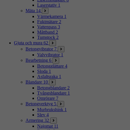
Laserstativ
1
Mäta
14
Värmekamera
1
Fuktmätare
2
Vattenpass
3
Måttband
2
Tumstock
2
Gjuta och mura
62
Betongvibrator
7
Valvvibrator
1
Bearbetning
6
Betongglättare
4
Sloda
1
Asfaltsraka
1
Blandare
10
Betongblandare
2
Tvångsblandare
1
Omrörare
7
Betongverktyg
5
Murbrukshink
1
Slev
4
Armering
32
Najomat
11