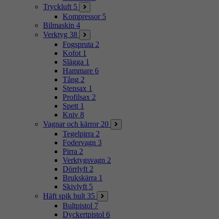
Tryckluft
5
Kompressor
5
Bilmaskin
4
Verktyg
38
Fogspruta
2
Kofot
1
Slägga
1
Hammare
6
Tång
2
Stensax
1
Profilsax
2
Spett
1
Kniv
8
Vagnar och kärror
20
Tegelpirra
2
Fodervagn
3
Pirra
2
Verktygsvagn
2
Dörrlyft
2
Brukskärra
1
Skivlyft
5
Häft spik bult
35
Bultpistol
7
Dyckertpistol
6