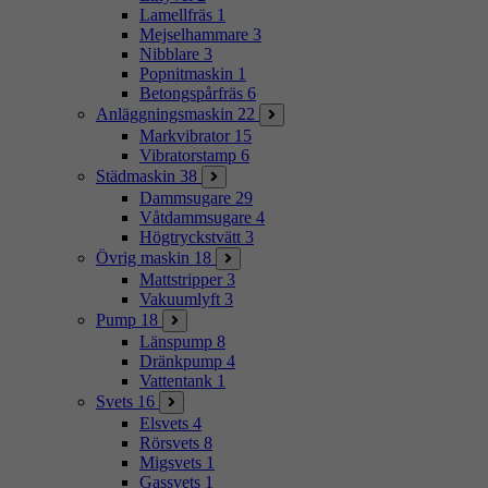
Lamellfräs
1
Mejselhammare
3
Nibblare
3
Popnitmaskin
1
Betongspårfräs
6
Anläggningsmaskin
22
Markvibrator
15
Vibratorstamp
6
Städmaskin
38
Dammsugare
29
Våtdammsugare
4
Högtryckstvätt
3
Övrig maskin
18
Mattstripper
3
Vakuumlyft
3
Pump
18
Länspump
8
Dränkpump
4
Vattentank
1
Svets
16
Elsvets
4
Rörsvets
8
Migsvets
1
Gassvets
1