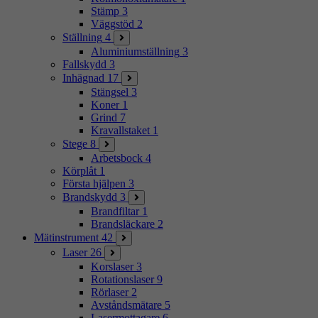
Stämp
3
Väggstöd
2
Ställning
4
Aluminiumställning
3
Fallskydd
3
Inhägnad
17
Stängsel
3
Koner
1
Grind
7
Kravallstaket
1
Stege
8
Arbetsbock
4
Körplåt
1
Första hjälpen
3
Brandskydd
3
Brandfiltar
1
Brandsläckare
2
Mätinstrument
42
Laser
26
Korslaser
3
Rotationslaser
9
Rörlaser
2
Avståndsmätare
5
Lasermottagare
6