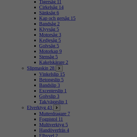
Tigersåg
11
Cirkelsåg
14
Sänksåg
6
Kap och gersåg
15
Bandsåg
2
Klyvsåg
5
Motorsåg
3
Kedjesåg
5
Golvsåg
5
Motorkap
9
Stensåg
5
Kakelskärare
2
Slipmaskin
28
Vinkelslip
15
Betongslip
5
Bandslip
3
Excenterslip
1
Golvslip
3
Tak/väggslip
1
Elverktyg
43
Mutterdragare
7
Fogpistol
11
Multiverktyg
5
Handöverfräs
4
Elhyvel
2