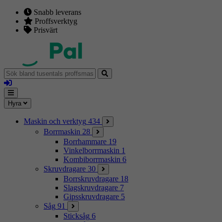
Snabb leverans
Proffsverktyg
Prisvärt
Sök
bland
Logga
tusentals
in
proffsmaskiner
Mina
Meny
Hyra
sidor
Maskin och verktyg
434
Borrmaskin
28
Borrhammare
19
Vinkelborrmaskin
1
Kombiborrmaskin
6
Skruvdragare
30
Borrskruvdragare
18
Slagskruvdragare
7
Gipsskruvdragare
5
Såg
91
Sticksåg
6