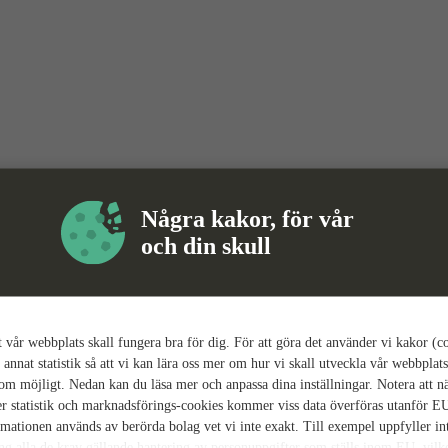
Några kakor, för vår
och din skull
tt vår webbplats skall fungera bra för dig. För att göra det använder vi kakor (c
 annat statistik så att vi kan lära oss mer om hur vi skall utveckla vår webbplats
som möjligt. Nedan kan du läsa mer och anpassa dina inställningar. Notera att n
r statistik och marknadsförings-cookies kommer viss data överföras utanför E
rmationen används av berörda bolag vet vi inte exakt. Till exempel uppfyller i
ing alla de krav gällande hantering av personuppgifter som ställs inom EU, vilk