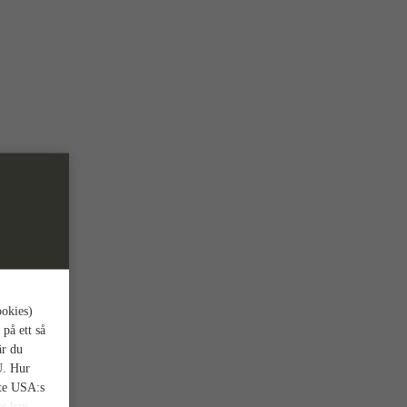
ookies)
 på ett så
är du
U. Hur
nte USA:s
et kan